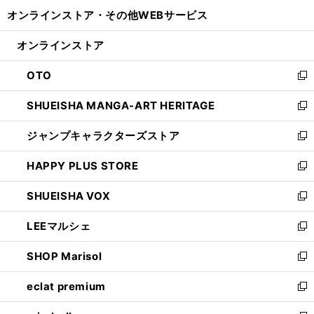
開
ウ
ウ
し
オンラインストア・
その他WEBサービス
く
で
ィ
い
開
ン
ウ
オンラインストア
く
ド
ィ
ウ
ン
OTO
で
ド
新
開
ウ
し
SHUEISHA MANGA-ART HERITAGE
く
で
い
新
開
ウ
し
ジャンプキャラクターズストア
く
ィ
い
新
ン
ウ
し
HAPPY PLUS STORE
ド
ィ
い
新
ウ
ン
ウ
し
SHUEISHA VOX
で
ド
ィ
い
新
開
ウ
ン
ウ
し
LEEマルシェ
く
で
ド
ィ
い
新
開
ウ
ン
ウ
し
SHOP Marisol
く
で
ド
ィ
い
新
開
ウ
ン
ウ
し
eclat premium
く
で
ド
ィ
い
新
開
ウ
ン
ウ
し