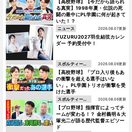
動画
【高校野球】【今だから語られ
る真実】1998年夏・伝説の死
闘の最中にPL学園に何が起きて
いた！？
ニュース
2026.08.07更新
YUZURU2027羽生結弦カレン
ダー 予約受付中！
スポルティーバ
2026.08.06更新
動画
【高校野球】「プロ入り後もあ
の衝撃を超える選手はいな
い」。PL学園トリオが衝撃を受
けた選手
スポルティーバ
2026.08.06更新
動画
【プロ野球】指揮官によってチ
ームが変わる！？ 金村義明＆大
塚光二が語る歴代監督エピソー
ド