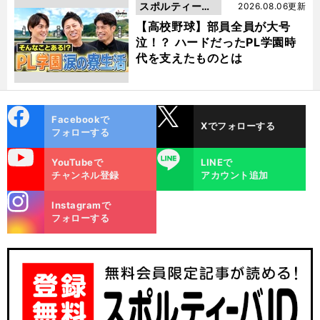
スポルティーバ
2026.08.06更新
動画
【高校野球】部員全員が大号
泣！？ ハードだったPL学園時
代を支えたものとは
cebo
X
Facebookで
Xでフォローする
ok
フォローする
uTube
LINE
YouTubeで
LINEで
チャンネル登録
アカウント追加
stagra
Instagramで
m
フォローする