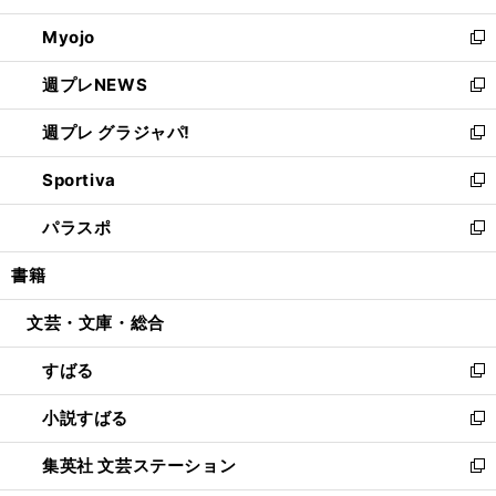
開
ウ
ン
ウ
Myojo
く
で
ド
ィ
新
開
ウ
ン
し
週プレNEWS
く
で
ド
い
新
開
ウ
ウ
し
週プレ グラジャパ!
く
で
ィ
い
新
開
ン
ウ
し
Sportiva
く
ド
ィ
い
新
ウ
ン
ウ
し
パラスポ
で
ド
ィ
い
新
開
ウ
ン
ウ
し
書籍
く
で
ド
ィ
い
開
ウ
ン
ウ
文芸・文庫・総合
く
で
ド
ィ
開
ウ
ン
すばる
く
で
ド
新
開
ウ
し
小説すばる
く
で
い
新
開
ウ
し
集英社 文芸ステーション
く
ィ
い
新
ン
ウ
し