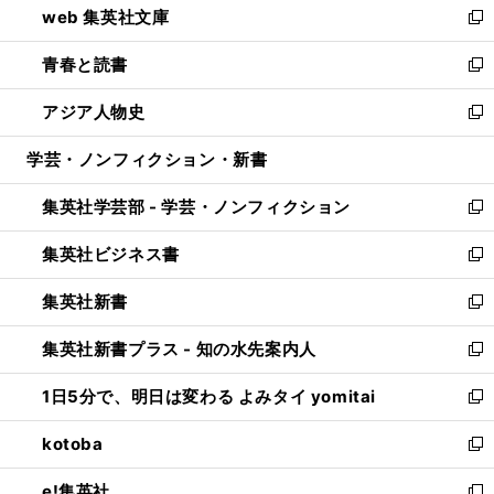
web 集英社文庫
ド
ィ
い
新
ウ
ン
ウ
し
青春と読書
で
ド
ィ
い
新
開
ウ
ン
ウ
し
アジア人物史
く
で
ド
ィ
い
新
開
ウ
ン
ウ
し
学芸・ノンフィクション・新書
く
で
ド
ィ
い
開
ウ
ン
ウ
集英社学芸部 - 学芸・ノンフィクション
く
で
ド
ィ
新
開
ウ
ン
し
集英社ビジネス書
く
で
ド
い
新
開
ウ
ウ
し
集英社新書
く
で
ィ
い
新
開
ン
ウ
し
集英社新書プラス - 知の水先案内人
く
ド
ィ
い
新
ウ
ン
ウ
し
1日5分で、明日は変わる よみタイ yomitai
で
ド
ィ
い
新
開
ウ
ン
ウ
し
kotoba
く
で
ド
ィ
い
新
開
ウ
ン
ウ
し
e!集英社
く
で
ド
ィ