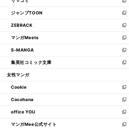
リマコミ
で
ド
ィ
い
新
開
ウ
ン
ウ
し
ジャンプTOON
く
で
ド
ィ
い
新
開
ウ
ン
ウ
し
ZEBRACK
く
で
ド
ィ
い
新
開
ウ
ン
ウ
し
マンガMeets
く
で
ド
ィ
い
新
開
ウ
ン
ウ
し
S-MANGA
く
で
ド
ィ
い
新
開
ウ
ン
ウ
し
集英社コミック文庫
く
で
ド
ィ
い
新
開
ウ
ン
ウ
し
女性マンガ
く
で
ド
ィ
い
開
ウ
ン
ウ
Cookie
く
で
ド
ィ
新
開
ウ
ン
し
Cocohana
く
で
ド
い
新
開
ウ
ウ
し
office YOU
く
で
ィ
い
新
開
ン
ウ
し
マンガMee公式サイト
く
ド
ィ
い
新