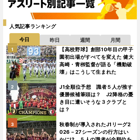
人気記事ランキング
今日
昨日
週間
月間
【高校野球】創部10年目の甲子
1
園初出場がすべてを変えた 健大
高崎・青栁監督が語る「機動破
壊」はこうして生まれた
J1全順位予想 識者５人が推す
2
優勝候補筆頭は？ J2降格の憂
き目に遭いそうな３クラブと
は？
秋春制が導入されたJ1リーグ2
3
026－27シーズンの行方はい
かに!? ５人の識者が全順位を