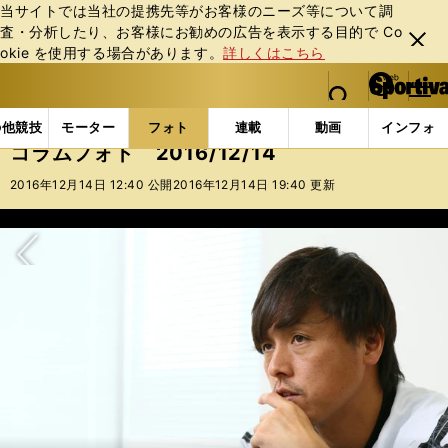
当サイトでは当社の提携先等がお客様のニーズ等について調
査・分析したり、お客様にお勧めの広告を表⽰する⽬的で Co
閉じ
okie を使⽤する場合があります。
詳しくはこちら
る
マイペ
web Sportiva (webスポルティーバ)
検索
メニュ
we
ー
フォトギャラリー
コラムフォト
コラムフォト 2016
b
ジ
の他競技
モーター
フォト
連載
動画
インフォ
ス
コラムフォト 2016/12/14
ポ
ル
2016年12月14日 12:40 公開
2016年12月14日 19:40 更新
テ
ィ
ー
バ
次へ