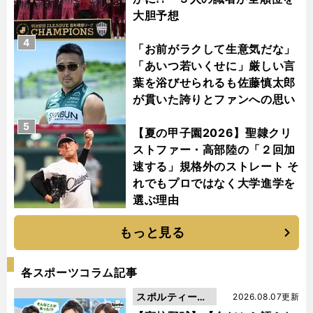
大胆予想
4
「お前がラクして生意気だな」
「あいつ若いくせに」厳しい言
葉を浴びせられるも佐藤慎太郎
が貫いた誇りとファンへの思い
5
【夏の甲子園2026】聖隷クリ
ストファー・高部陸の「２回加
速する」規格外のストレート そ
れでもプロではなく大学進学を
選ぶ理由
もっと見る
各スポーツコラム記事
スポルティーバ
2026.08.07更新