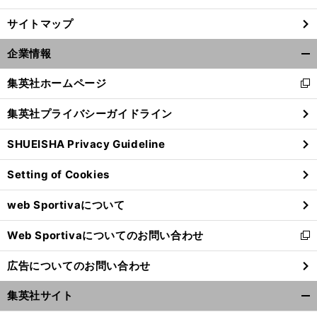
サイトマップ
企業情報
開
く/
集英社ホームページ
新
閉
し
じ
集英社プライバシーガイドライン
い
る
ウ
SHUEISHA Privacy Guideline
ィ
ン
Setting of Cookies
ド
ウ
web Sportivaについて
で
開
Web Sportivaについてのお問い合わせ
く
新
し
広告についてのお問い合わせ
い
ウ
集英社サイト
ィ
開
ン