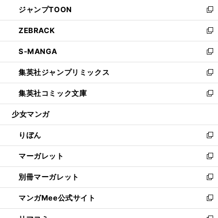
ウ
し
ジャンプTOON
く
で
ド
ィ
い
新
開
ウ
ン
ウ
し
ZEBRACK
く
で
ド
ィ
い
新
開
ウ
ン
ウ
し
S-MANGA
く
で
ド
ィ
い
新
開
ウ
ン
ウ
し
集英社ジャンプリミックス
く
で
ド
ィ
い
新
開
ウ
ン
ウ
し
集英社コミック文庫
く
で
ド
ィ
い
新
開
ウ
ン
ウ
し
少女マンガ
く
で
ド
ィ
い
開
ウ
ン
ウ
りぼん
く
で
ド
ィ
新
開
ウ
ン
し
マーガレット
く
で
ド
い
新
開
ウ
ウ
し
別冊マーガレット
く
で
ィ
い
新
開
ン
ウ
し
マンガMee公式サイト
く
ド
ィ
い
新
ウ
ン
ウ
し