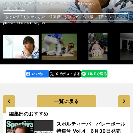
ガンバ大阪の今季の戦いぶりについて振り返る遠藤保仁
記事を読む＞
記事を読む＞
記事を読む＞
記事を読む＞
記事を読む＞
もはや相手も怖がらない。遠藤保仁が語るガンバ大阪「停滞のシーズン」
これが代走屋の魂だ。鈴木尚広が明かす「ラストプレーの真実」
ヘルタ原口元気、今季初の出番なし。「これじゃ外される」と思った理由
岡崎慎司とのCL日本人対決なるか。気になる清武弘嗣の移籍情報
前へ
【月刊・白鵬】通算1000勝へと勢いづけた、石浦からのサプライズ
photo Setsuda Hiroyuki
いいね
Xでポストする
LINEで送る
line
faceboo
x
k
一覧に戻る
編集部のおすすめ
スポルティーバ バレーボール
特集号 Vol.4 6月30日発売