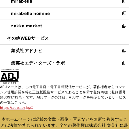
mirabella
く
で
ド
ィ
い
新
開
ウ
ン
ウ
し
mirabella homme
く
で
ド
ィ
い
新
開
ウ
ン
ウ
し
zakka market
く
で
ド
ィ
い
新
開
ウ
ン
ウ
し
その他WEBサービス
く
で
ド
ィ
い
開
ウ
ン
ウ
集英社アドナビ
く
で
ド
ィ
新
開
ウ
ン
し
集英社エディターズ・ラボ
く
で
ド
い
新
開
ウ
ウ
し
く
で
ィ
い
開
ン
ウ
ABJマークは、この電子書店・電子書籍配信サービスが、著作権者からコンテ
く
ド
ィ
ンツ使用許諾を得た正規版配信サービスであることを示す登録商標（登録番号
ウ
ン
第6091713号）です。ABJマークの詳細、ABJマークを掲示しているサービス
で
ド
の一覧はこちら。
開
ウ
https://aebs.or.jp/
新
く
で
し
い
開
本ホームページに記載の文章・画像・写真などを無断で複製するこ
ウ
く
とは法律で禁じられています。全ての著作権は株式会社 集英社に帰
ィ