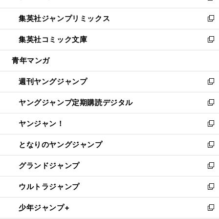
開
ウ
ン
ウ
し
集英社ジャンプリミックス
く
で
ド
ィ
い
新
開
ウ
ン
ウ
し
集英社コミック文庫
く
で
ド
ィ
い
新
開
ウ
ン
ウ
し
青年マンガ
く
で
ド
ィ
い
開
ウ
ン
ウ
週刊ヤングジャンプ
く
で
ド
ィ
新
開
ウ
ン
し
ヤングジャンプ定期購読デジタル
く
で
ド
い
新
開
ウ
ウ
し
ヤンジャン！
く
で
ィ
い
新
開
ン
ウ
し
となりのヤングジャンプ
く
ド
ィ
い
新
ウ
ン
ウ
し
グランドジャンプ
で
ド
ィ
い
新
開
ウ
ン
ウ
し
ウルトラジャンプ
く
で
ド
ィ
い
新
開
ウ
ン
ウ
し
少年ジャンプ+
く
で
ド
ィ
い
新
開
ウ
ン