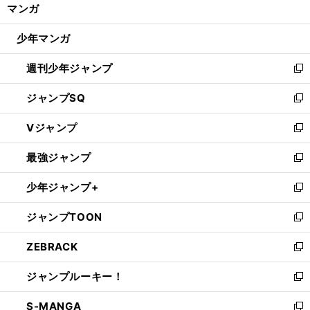
く/
マンガ
ド
閉
ウ
じ
少年マンガ
で
る
開
週刊少年ジャンプ
く
新
し
ジャンプSQ
い
新
ウ
し
Vジャンプ
ィ
い
新
ン
ウ
し
最強ジャンプ
ド
ィ
い
新
ウ
ン
ウ
し
少年ジャンプ+
で
ド
ィ
い
新
開
ウ
ン
ウ
し
ジャンプTOON
く
で
ド
ィ
い
新
開
ウ
ン
ウ
し
ZEBRACK
く
で
ド
ィ
い
新
開
ウ
ン
ウ
し
ジャンプルーキー！
く
で
ド
ィ
い
新
開
ウ
ン
ウ
し
S-MANGA
く
で
ド
ィ
い
新