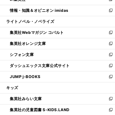
い
新
開
ウ
ン
ウ
し
情報・知識＆オピニオン imidas
く
で
ド
ィ
い
新
開
ウ
ン
ウ
し
ライトノベル・ノベライズ
く
で
ド
ィ
い
開
ウ
ン
ウ
集英社Webマガジン コバルト
く
で
ド
ィ
新
開
ウ
ン
し
集英社オレンジ文庫
く
で
ド
い
新
開
ウ
ウ
し
シフォン文庫
く
で
ィ
い
新
開
ン
ウ
し
ダッシュエックス文庫公式サイト
く
ド
ィ
い
新
ウ
ン
ウ
し
JUMP j-BOOKS
で
ド
ィ
い
新
開
ウ
ン
ウ
し
キッズ
く
で
ド
ィ
い
開
ウ
ン
ウ
集英社みらい文庫
く
で
ド
ィ
新
開
ウ
ン
し
集英社の児童図書 S-KIDS.LAND
く
で
ド
い
新