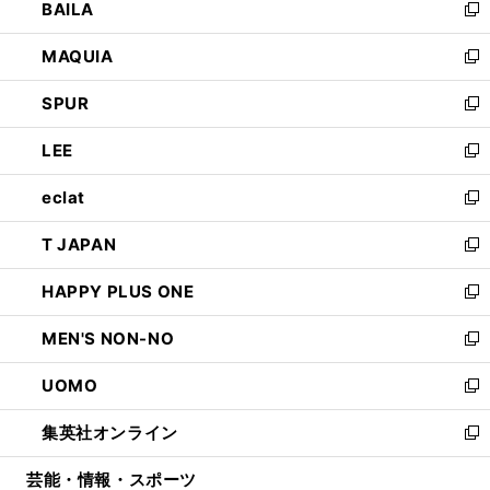
BAILA
く
ィ
い
新
ン
ウ
し
MAQUIA
ド
ィ
い
新
ウ
ン
ウ
し
SPUR
で
ド
ィ
い
新
開
ウ
ン
ウ
し
LEE
く
で
ド
ィ
い
新
開
ウ
ン
ウ
し
eclat
く
で
ド
ィ
い
新
開
ウ
ン
ウ
し
T JAPAN
く
で
ド
ィ
い
新
開
ウ
ン
ウ
し
HAPPY PLUS ONE
く
で
ド
ィ
い
新
開
ウ
ン
ウ
し
MEN'S NON-NO
く
で
ド
ィ
い
新
開
ウ
ン
ウ
し
UOMO
く
で
ド
ィ
い
新
開
ウ
ン
ウ
し
集英社オンライン
く
で
ド
ィ
い
新
開
ウ
ン
ウ
し
芸能・情報・スポーツ
く
で
ド
ィ
い