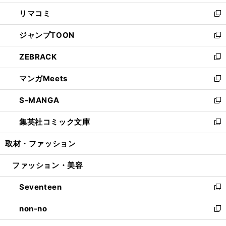
ウ
ン
ウ
し
リマコミ
で
ド
ィ
い
新
開
ウ
ン
ウ
し
ジャンプTOON
く
で
ド
ィ
い
新
開
ウ
ン
ウ
し
ZEBRACK
く
で
ド
ィ
い
新
開
ウ
ン
ウ
し
マンガMeets
く
で
ド
ィ
い
新
開
ウ
ン
ウ
し
S-MANGA
く
で
ド
ィ
い
新
開
ウ
ン
ウ
し
集英社コミック文庫
く
で
ド
ィ
い
新
開
ウ
ン
ウ
し
取材・ファッション
く
で
ド
ィ
い
開
ウ
ン
ウ
ファッション・美容
く
で
ド
ィ
開
ウ
ン
Seventeen
く
で
ド
新
開
ウ
し
non-no
く
で
い
新
開
ウ
し