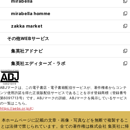
mirabella
く
で
ド
ィ
い
新
開
ウ
ン
ウ
し
mirabella homme
く
で
ド
ィ
い
新
開
ウ
ン
ウ
し
zakka market
く
で
ド
ィ
い
新
開
ウ
ン
ウ
し
その他WEBサービス
く
で
ド
ィ
い
開
ウ
ン
ウ
集英社アドナビ
く
で
ド
ィ
新
開
ウ
ン
し
集英社エディターズ・ラボ
く
で
ド
い
新
開
ウ
ウ
し
く
で
ィ
い
開
ン
ウ
ABJマークは、この電子書店・電子書籍配信サービスが、著作権者からコンテ
く
ド
ィ
ンツ使用許諾を得た正規版配信サービスであることを示す登録商標（登録番号
ウ
ン
第6091713号）です。ABJマークの詳細、ABJマークを掲示しているサービス
で
ド
の一覧はこちら。
開
ウ
https://aebs.or.jp/
新
く
で
し
い
開
本ホームページに記載の文章・画像・写真などを無断で複製するこ
ウ
く
とは法律で禁じられています。全ての著作権は株式会社 集英社に帰
ィ