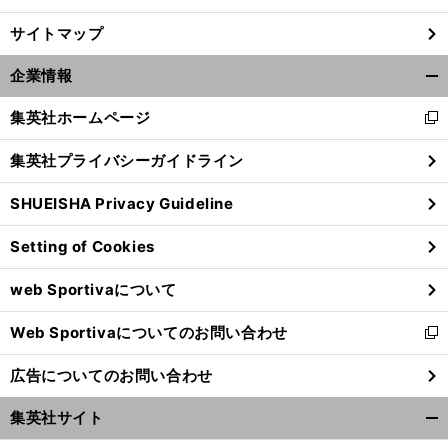
サイトマップ
企業情報
開
く/
集英社ホームページ
新
閉
し
じ
集英社プライバシーガイドライン
い
る
ウ
SHUEISHA Privacy Guideline
ィ
ン
Setting of Cookies
ド
ウ
web Sportivaについて
で
開
Web Sportivaについてのお問い合わせ
く
新
し
広告についてのお問い合わせ
い
ウ
集英社サイト
ィ
開
ン