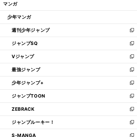
く/
マンガ
ド
閉
ウ
じ
少年マンガ
で
る
開
週刊少年ジャンプ
く
新
し
ジャンプSQ
い
新
ウ
し
Vジャンプ
ィ
い
新
ン
ウ
し
最強ジャンプ
ド
ィ
い
新
ウ
ン
ウ
し
少年ジャンプ+
で
ド
ィ
い
新
開
ウ
ン
ウ
し
ジャンプTOON
く
で
ド
ィ
い
新
開
ウ
ン
ウ
し
ZEBRACK
く
で
ド
ィ
い
新
開
ウ
ン
ウ
し
ジャンプルーキー！
く
で
ド
ィ
い
新
開
ウ
ン
ウ
し
S-MANGA
く
で
ド
ィ
い
新