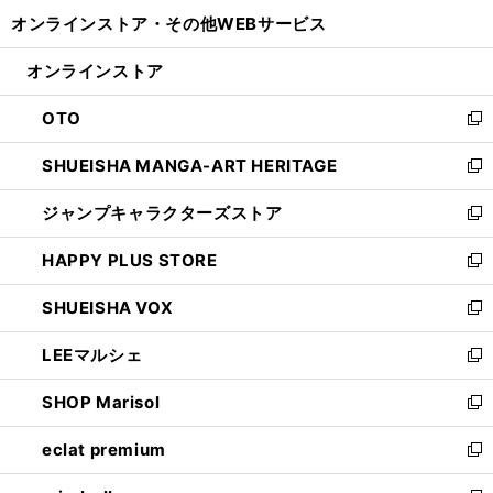
開
ウ
ウ
し
オンラインストア・
その他WEBサービス
く
で
ィ
い
開
ン
ウ
オンラインストア
く
ド
ィ
ウ
ン
OTO
で
ド
新
開
ウ
し
SHUEISHA MANGA-ART HERITAGE
く
で
い
新
開
ウ
し
ジャンプキャラクターズストア
く
ィ
い
新
ン
ウ
し
HAPPY PLUS STORE
ド
ィ
い
新
ウ
ン
ウ
し
SHUEISHA VOX
で
ド
ィ
い
新
開
ウ
ン
ウ
し
LEEマルシェ
く
で
ド
ィ
い
新
開
ウ
ン
ウ
し
SHOP Marisol
く
で
ド
ィ
い
新
開
ウ
ン
ウ
し
eclat premium
く
で
ド
ィ
い
新
開
ウ
ン
ウ
し