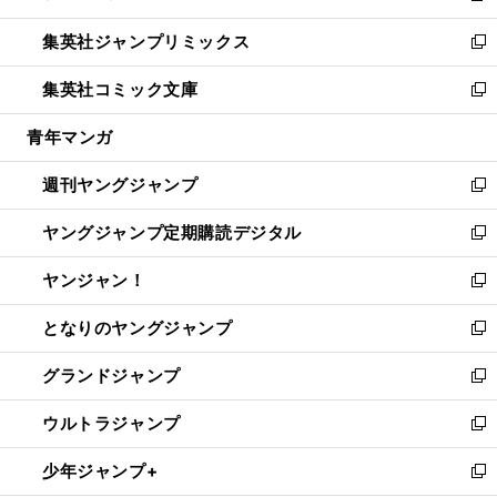
開
ウ
ン
ウ
し
集英社ジャンプリミックス
く
で
ド
ィ
い
新
開
ウ
ン
ウ
し
集英社コミック文庫
く
で
ド
ィ
い
新
開
ウ
ン
ウ
し
青年マンガ
く
で
ド
ィ
い
開
ウ
ン
ウ
週刊ヤングジャンプ
く
で
ド
ィ
新
開
ウ
ン
し
ヤングジャンプ定期購読デジタル
く
で
ド
い
新
開
ウ
ウ
し
ヤンジャン！
く
で
ィ
い
新
開
ン
ウ
し
となりのヤングジャンプ
く
ド
ィ
い
新
ウ
ン
ウ
し
グランドジャンプ
で
ド
ィ
い
新
開
ウ
ン
ウ
し
ウルトラジャンプ
く
で
ド
ィ
い
新
開
ウ
ン
ウ
し
少年ジャンプ+
く
で
ド
ィ
い
新
開
ウ
ン