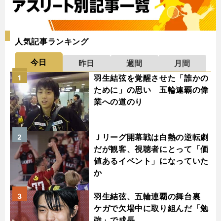
人気記事ランキング
今日
昨日
週間
月間
羽生結弦を覚醒させた「誰かの
1
ために」の思い 五輪連覇の偉
業への道のり
Ｊリーグ開幕戦は白熱の逆転劇
2
だが観客、視聴者にとって「価
値あるイベント」になっていた
か
羽生結弦、五輪連覇の舞台裏
3
ケガで欠場中に取り組んだ「勉
強」で成長