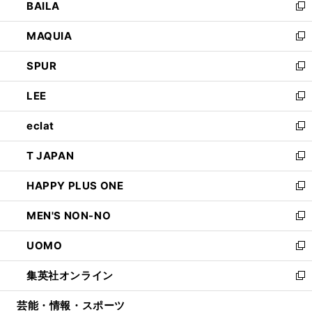
BAILA
く
ィ
い
新
ン
ウ
し
MAQUIA
ド
ィ
い
新
ウ
ン
ウ
し
SPUR
で
ド
ィ
い
新
開
ウ
ン
ウ
し
LEE
く
で
ド
ィ
い
新
開
ウ
ン
ウ
し
eclat
く
で
ド
ィ
い
新
開
ウ
ン
ウ
し
T JAPAN
く
で
ド
ィ
い
新
開
ウ
ン
ウ
し
HAPPY PLUS ONE
く
で
ド
ィ
い
新
開
ウ
ン
ウ
し
MEN'S NON-NO
く
で
ド
ィ
い
新
開
ウ
ン
ウ
し
UOMO
く
で
ド
ィ
い
新
開
ウ
ン
ウ
し
集英社オンライン
く
で
ド
ィ
い
新
開
ウ
ン
ウ
し
芸能・情報・スポーツ
く
で
ド
ィ
い