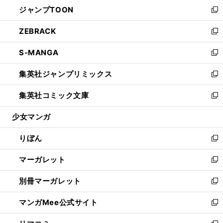
ウ
し
ジャンプTOON
く
で
ド
ィ
い
新
開
ウ
ン
ウ
し
ZEBRACK
く
で
ド
ィ
い
新
開
ウ
ン
ウ
し
S-MANGA
く
で
ド
ィ
い
新
開
ウ
ン
ウ
し
集英社ジャンプリミックス
く
で
ド
ィ
い
新
開
ウ
ン
ウ
し
集英社コミック文庫
く
で
ド
ィ
い
新
開
ウ
ン
ウ
し
少女マンガ
く
で
ド
ィ
い
開
ウ
ン
ウ
りぼん
く
で
ド
ィ
新
開
ウ
ン
し
マーガレット
く
で
ド
い
新
開
ウ
ウ
し
別冊マーガレット
く
で
ィ
い
新
開
ン
ウ
し
マンガMee公式サイト
く
ド
ィ
い
新
ウ
ン
ウ
し