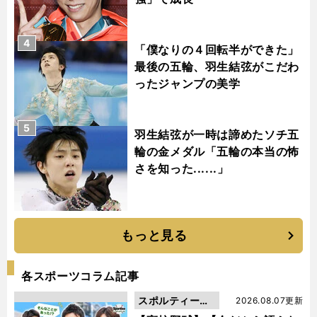
4
「僕なりの４回転半ができた」
最後の五輪、羽生結弦がこだわ
ったジャンプの美学
5
羽生結弦が一時は諦めたソチ五
輪の金メダル「五輪の本当の怖
さを知った......」
もっと見る
各スポーツコラム記事
スポルティーバ
2026.08.07更新