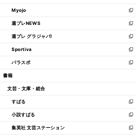
開
ウ
ン
ウ
Myojo
く
で
ド
ィ
新
開
ウ
ン
し
週プレNEWS
く
で
ド
い
新
開
ウ
ウ
し
週プレ グラジャパ!
く
で
ィ
い
新
開
ン
ウ
し
Sportiva
く
ド
ィ
い
新
ウ
ン
ウ
し
パラスポ
で
ド
ィ
い
新
開
ウ
ン
ウ
し
書籍
く
で
ド
ィ
い
開
ウ
ン
ウ
文芸・文庫・総合
く
で
ド
ィ
開
ウ
ン
すばる
く
で
ド
新
開
ウ
し
小説すばる
く
で
い
新
開
ウ
し
集英社 文芸ステーション
く
ィ
い
新
ン
ウ
し