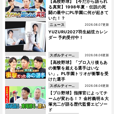
動画
【高校野球】【今だから語られ
る真実】1998年夏・伝説の死
闘の最中にPL学園に何が起きて
いた！？
ニュース
2026.08.07更新
YUZURU2027羽生結弦カレン
ダー 予約受付中！
スポルティーバ
2026.08.06更新
動画
【高校野球】「プロ入り後もあ
の衝撃を超える選手はいな
い」。PL学園トリオが衝撃を受
けた選手
スポルティーバ
2026.08.06更新
動画
【プロ野球】指揮官によってチ
ームが変わる！？ 金村義明＆大
塚光二が語る歴代監督エピソー
ド