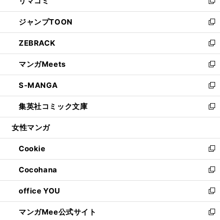
リマコミ
で
ド
ィ
い
新
開
ウ
ン
ウ
し
ジャンプTOON
く
で
ド
ィ
い
新
開
ウ
ン
ウ
し
ZEBRACK
く
で
ド
ィ
い
新
開
ウ
ン
ウ
し
マンガMeets
く
で
ド
ィ
い
新
開
ウ
ン
ウ
し
S-MANGA
く
で
ド
ィ
い
新
開
ウ
ン
ウ
し
集英社コミック文庫
く
で
ド
ィ
い
新
開
ウ
ン
ウ
し
女性マンガ
く
で
ド
ィ
い
開
ウ
ン
ウ
Cookie
く
で
ド
ィ
新
開
ウ
ン
し
Cocohana
く
で
ド
い
新
開
ウ
ウ
し
office YOU
く
で
ィ
い
新
開
ン
ウ
し
マンガMee公式サイト
く
ド
ィ
い
新