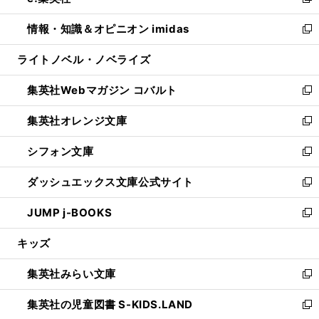
い
新
開
ウ
ン
ウ
し
情報・知識＆オピニオン imidas
く
で
ド
ィ
い
新
開
ウ
ン
ウ
し
ライトノベル・ノベライズ
く
で
ド
ィ
い
開
ウ
ン
ウ
集英社Webマガジン コバルト
く
で
ド
ィ
新
開
ウ
ン
し
集英社オレンジ文庫
く
で
ド
い
新
開
ウ
ウ
し
シフォン文庫
く
で
ィ
い
新
開
ン
ウ
し
ダッシュエックス文庫公式サイト
く
ド
ィ
い
新
ウ
ン
ウ
し
JUMP j-BOOKS
で
ド
ィ
い
新
開
ウ
ン
ウ
し
キッズ
く
で
ド
ィ
い
開
ウ
ン
ウ
集英社みらい文庫
く
で
ド
ィ
新
開
ウ
ン
し
集英社の児童図書 S-KIDS.LAND
く
で
ド
い
新