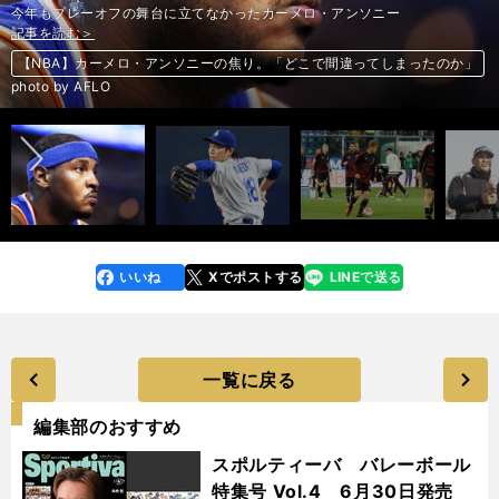
今年もプレーオフの舞台に立てなかったカーメロ・アンソニー
記事を読む＞
記事を読む＞
記事を読む＞
記事を読む＞
記事を読む＞
記事を読む＞
初戦はベンチも、ミラン新監督ブロッキは「本田圭佑の印象はとてもい
【NBA】カーメロ・アンソニーの焦り。「どこで間違ってしまったのか」
メジャーで絶好調、マエケンに襲いかかる５人の要注意バッター
い」
３年目の初勝利。ドラフト６位を育成した「二木康太プロジェクト」
リオ五輪金メダル有力種目。50km競歩・谷井孝行が描くＶロード
J2復帰したばかりで堂々２位。町田ゼルビアの強さは「本物」か
前へ
photo by AFLO
いいね
Xでポストする
LINEで送る
line
faceboo
x
k
一覧に戻る
編集部のおすすめ
スポルティーバ バレーボール
特集号 Vol.4 6月30日発売