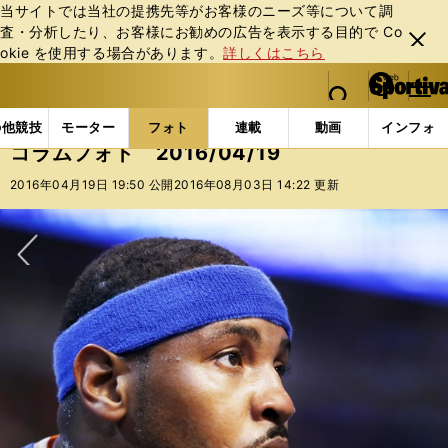
当サイトでは当社の提携先等がお客様のニーズ等について調
査・分析したり、お客様にお勧めの広告を表⽰する⽬的で Co
閉じ
okie を使⽤する場合があります。
詳しくはこちら
る
マイペ
web Sportiva (webスポルティーバ)
検索
メニュ
we
ー
フォトギャラリー
コラムフォト
コラムフォト 2016
b
ジ
の他競技
モーター
フォト
連載
動画
インフォ
ス
コラムフォト 2016/04/19
ポ
ル
2016年04月19日 19:50 公開
2016年08月03日 14:22 更新
テ
ィ
ー
バ
次へ