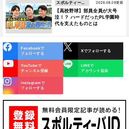
スポルティーバ
2026.08.06更新
動画
【高校野球】部員全員が大号
泣！？ ハードだったPL学園時
代を支えたものとは
cebo
X
Facebookで
Xでフォローする
ok
フォローする
uTube
LINE
YouTubeで
LINEで
チャンネル登録
アカウント追加
stagra
Instagramで
m
フォローする