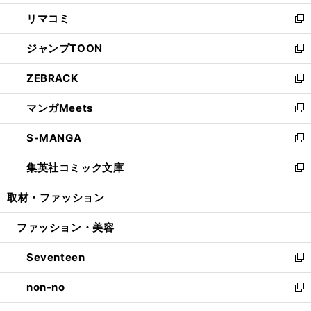
ウ
ン
ウ
し
リマコミ
で
ド
ィ
い
新
開
ウ
ン
ウ
し
ジャンプTOON
く
で
ド
ィ
い
新
開
ウ
ン
ウ
し
ZEBRACK
く
で
ド
ィ
い
新
開
ウ
ン
ウ
し
マンガMeets
く
で
ド
ィ
い
新
開
ウ
ン
ウ
し
S-MANGA
く
で
ド
ィ
い
新
開
ウ
ン
ウ
し
集英社コミック文庫
く
で
ド
ィ
い
新
開
ウ
ン
ウ
し
取材・ファッション
く
で
ド
ィ
い
開
ウ
ン
ウ
ファッション・美容
く
で
ド
ィ
開
ウ
ン
Seventeen
く
で
ド
新
開
ウ
し
non-no
く
で
い
新
開
ウ
し