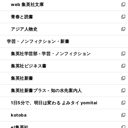
web 集英社文庫
ド
ィ
い
新
ウ
ン
ウ
し
青春と読書
で
ド
ィ
い
新
開
ウ
ン
ウ
し
アジア人物史
く
で
ド
ィ
い
新
開
ウ
ン
ウ
し
学芸・ノンフィクション・新書
く
で
ド
ィ
い
開
ウ
ン
ウ
集英社学芸部 - 学芸・ノンフィクション
く
で
ド
ィ
新
開
ウ
ン
し
集英社ビジネス書
く
で
ド
い
新
開
ウ
ウ
し
集英社新書
く
で
ィ
い
新
開
ン
ウ
し
集英社新書プラス - 知の水先案内人
く
ド
ィ
い
新
ウ
ン
ウ
し
1日5分で、明日は変わる よみタイ yomitai
で
ド
ィ
い
新
開
ウ
ン
ウ
し
kotoba
く
で
ド
ィ
い
新
開
ウ
ン
ウ
し
e!集英社
く
で
ド
ィ