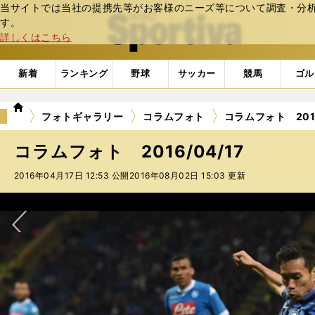
当サイトでは当社の提携先等がお客様のニーズ等について調査・分析し
web Sportiva (webスポルティーバ)
す。
詳しくはこちら
新着
ランキング
野球
サッカー
競馬
ゴル
we
フォトギャラリー
コラムフォト
コラムフォト 2016
b
ス
コラムフォト 2016/04/17
ポ
ル
2016年04月17日 12:53 公開
2016年08月02日 15:03 更新
テ
ィ
ー
バ
次へ