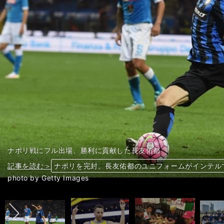
ナポリ戦にフル出場、勝利に貢献した長友佑都
記事を読む＞
記事を読む＞
記事を読む＞
記事を読む＞
【新車のツボ122】マツダ・デミオ15MB試乗レポート マニア
ナポリを完封。長友佑都のユニフォームがインテル
【NBA】プレーオフ初戦。Ｓ・カリーは何本のスリ
駒苫vs早実、伝説の決勝から10年。野球を諦めた男
前へ
記事を読む＞
モノ好きたちが集結。「12球団ファンクラブサミッ
photo by Getty Images