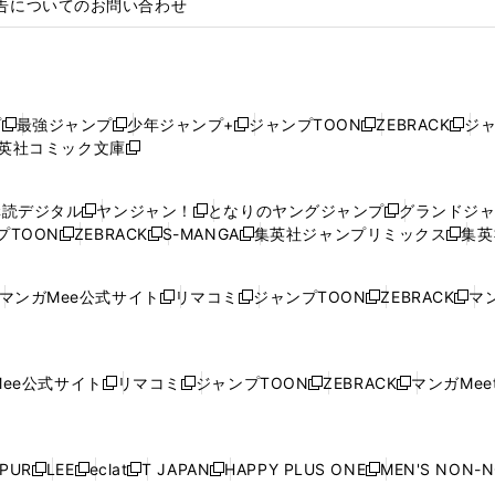
告についてのお問い合わせ
プ
最強ジャンプ
少年ジャンプ+
ジャンプTOON
ZEBRACK
ジ
新
新
新
新
新
英社コミック文庫
し
新
し
し
し
し
い
い
し
い
い
い
ウ
ウ
い
ウ
ウ
ウ
購読デジタル
ヤンジャン！
となりのヤングジャンプ
グランドジ
新
新
新
ィ
ィ
ウ
ィ
ィ
ィ
プTOON
ZEBRACK
S-MANGA
集英社ジャンプリミックス
集英
新
し
新
し
新
し
新
ン
ン
ィ
ン
ン
ン
し
い
し
い
し
い
し
ド
ド
ン
ド
ド
ド
い
ウ
い
ウ
い
ウ
い
ウ
ウ
ド
ウ
ウ
ウ
マンガMee公式サイト
リマコミ
ジャンプTOON
ZEBRACK
マン
新
新
新
新
ウ
ィ
ウ
ィ
ウ
ィ
ウ
で
で
ウ
で
で
で
し
し
し
し
し
ィ
ン
ィ
ン
ィ
ン
ィ
開
開
で
開
開
開
い
い
い
い
い
ン
ド
ン
ド
ン
ド
ン
く
く
開
く
く
く
ウ
ウ
ウ
ウ
ウ
ド
ウ
ド
ウ
ド
ウ
ド
ee公式サイト
リマコミ
ジャンプTOON
ZEBRACK
マンガMeet
く
新
新
新
新
ィ
ィ
ィ
ィ
ィ
ウ
で
ウ
で
ウ
で
ウ
し
し
し
し
ン
ン
ン
ン
ン
で
開
で
開
で
開
で
い
い
い
い
ド
ド
ド
ド
ド
開
く
開
く
開
く
開
ウ
ウ
ウ
ウ
ウ
ウ
ウ
ウ
ウ
PUR
LEE
eclat
T JAPAN
HAPPY PLUS ONE
MEN'S NON-
く
く
く
く
新
新
新
新
新
ィ
ィ
ィ
ィ
で
で
で
で
で