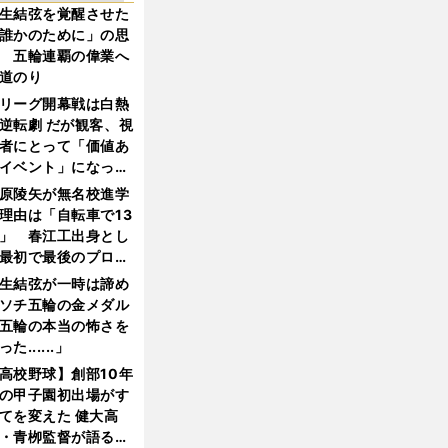
生結弦を覚醒させた
誰かのために」の思
 五輪連覇の偉業へ
道のり
リーグ開幕戦は白熱
逆転劇 だが観客、視
者にとって「価値あ
イベント」になって
たか
原陵矢が無名校進学
理由は「自転車で13
」 春江工出身とし
最初で最後のプロ野
選手となった
生結弦が一時は諦め
ソチ五輪の金メダル
五輪の本当の怖さを
った......」
高校野球】創部10年
の甲子園初出場がす
てを変えた 健大高
・青栁監督が語る