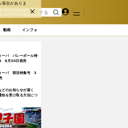
る場合がありま
マイペ
閉じ
検索
メニュ
ー
る
す
ジ
る
動画
インフォ
ィーバ バレーボール特
.4 6月30日発売
ィーバ 部活特集号 3
売
などのお知らせが届く
通知を受け取る方法につ