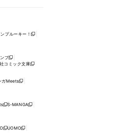
ャンプルーキー！
新
し
い
ウ
ャンプ
新
ィ
社コミック文庫
し
新
ン
い
し
ド
ウ
い
ウ
ガMeets
新
ィ
ウ
で
し
ン
ィ
開
い
ド
ン
く
ウ
ウ
ド
s
S-MANGA
新
新
ィ
で
ウ
し
し
ン
開
で
い
い
ド
く
開
ウ
ウ
ウ
NO
UOMO
く
新
新
ィ
ィ
で