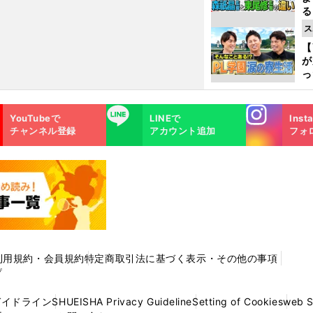
る
光
ス
ピ
【
が
っ
た
Instagra
LINE
YouTubeで
LINEで
Inst
m
チャンネル登録
アカウント追加
フォ
利用規約・会員規約
特定商取引法に基づく表示・その他の事項
プ
ガイドライン
SHUEISHA Privacy Guideline
Setting of Cookies
web 