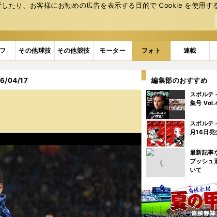
たり、お客様にお勧めの広告を表⽰する⽬的で Cookie を使⽤す
フ
その他球技
その他競技
モーター
フォト
連載
/04/17
編集部のおすすめ
スポルテ
集号 Vol
スポルテ
月16日発
最新記事
プッシュ
いて