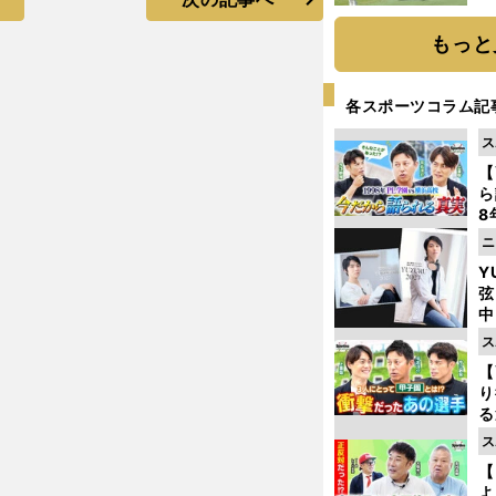
「
て
もっと
各スポーツコラム記
ス
【
ら
8
最
ニ
き
Y
弦
中
ス
【
り
る
学
ス
け
【
よ