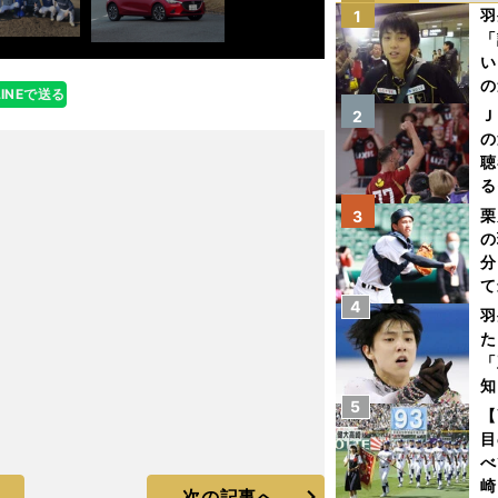
羽
1
「
い
の
LINEで送る
Ｊ
2
の
聴
る
い
栗
3
の
分
て
4
球
羽
た
「
知
5
【
目
べ
崎
次の記事へ