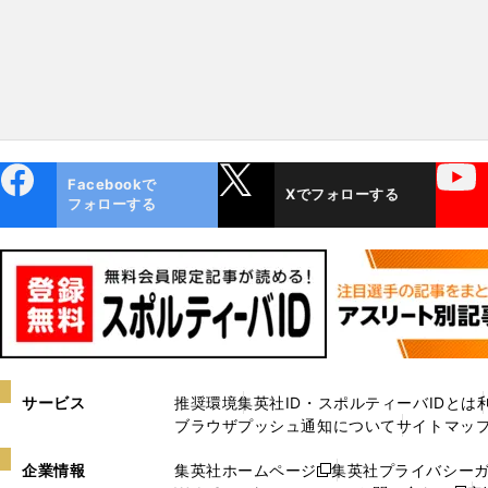
ebo
X
YouTube
Facebookで
Xでフォローする
ok
フォローする
サービス
推奨環境
集英社ID・スポルティーバIDとは
ブラウザプッシュ通知について
サイトマッ
企業情報
集英社ホームページ
集英社プライバシー
新