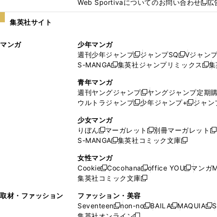
Web Sportivaについてのお問い合わせ
広
し
新
い
し
集英社サイト
ウ
い
ィ
ウ
マンガ
少年マンガ
ン
ィ
週刊少年ジャンプ
ジャンプSQ
Vジャン
ド
ン
新
新
S-MANGA
集英社ジャンプリミックス
集
ウ
ド
新
し
し
新
で
ウ
し
い
い
し
青年マンガ
開
で
い
ウ
ウ
い
週刊ヤングジャンプ
ヤングジャンプ定期
新
く
開
ウ
ィ
ィ
ウ
ウルトラジャンプ
少年ジャンプ+
ジャン
新
し
新
く
ィ
ン
ン
ィ
し
い
し
ン
ド
ド
ン
少女マンガ
い
ウ
い
ド
ウ
ウ
ド
りぼん
マーガレット
別冊マーガレット
新
新
新
ウ
ィ
ウ
ウ
で
で
ウ
S-MANGA
集英社コミック文庫
し
新
し
新
ィ
ン
ィ
で
開
開
で
い
し
い
し
ン
ド
ン
女性マンガ
開
く
く
開
ウ
い
ウ
い
ド
ウ
ド
Cookie
Cocohana
office YOU
マンガM
く
く
新
新
新
ィ
ウ
ィ
ウ
ウ
で
ウ
集英社コミック文庫
し
新
し
し
ン
ィ
ン
ィ
で
開
で
い
し
い
い
ド
ン
ド
ン
取材・ファッション
ファッション・美容
開
く
開
ウ
い
ウ
ウ
ウ
ド
ウ
ド
Seventeen
non-no
BAILA
MAQUIA
S
く
く
新
新
新
新
ィ
ウ
ィ
ィ
で
ウ
で
ウ
集英社オンライン