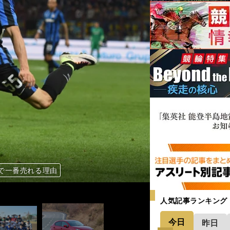
に密かな人気の「隠れデミオ」
で一番売れる理由
ーを決めるか
たちの「88会」
ト」が熱い！
人気記事ランキング
今日
昨日