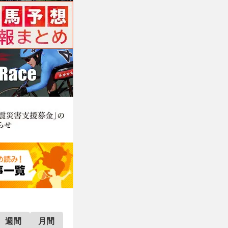
週間
月間