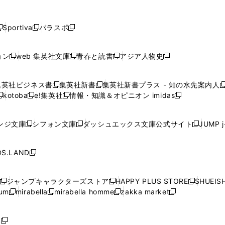
し
し
し
し
し
ン
ン
ン
ン
開
開
開
開
開
い
い
い
い
い
ド
ド
ド
ド
く
く
く
く
く
ウ
ウ
ウ
ウ
ウ
ウ
ウ
ウ
ウ
Sportiva
パラスポ
新
新
ィ
ィ
ィ
ィ
ィ
で
で
で
で
し
し
し
ン
ン
ン
ン
ン
開
開
開
開
い
い
い
ド
ド
ド
ド
ド
ョン
web 集英社文庫
青春と読書
アジア人物史
く
く
く
く
新
新
新
新
ウ
ウ
ウ
ウ
ウ
ウ
ウ
ウ
し
し
し
し
ィ
ィ
ィ
で
で
で
で
で
い
い
い
い
ン
ン
ン
集英社ビジネス書
集英社新書
集英社新書プラス - 知の水先案内人
開
開
開
開
開
新
新
新
ウ
ウ
ウ
ウ
ド
ド
ド
kotoba
e!集英社
情報・知識＆オピニオン imidas
く
く
く
く
く
新
し
新
し
新
ィ
ィ
ィ
ィ
ウ
ウ
ウ
し
し
い
し
い
し
ン
ン
ン
ン
で
で
で
い
い
ウ
い
ウ
い
ド
ド
ド
ド
ンジ文庫
シフォン文庫
ダッシュエックス文庫公式サイト
JUMP 
開
開
開
新
新
新
ウ
ウ
ィ
ウ
ィ
ウ
ウ
ウ
ウ
ウ
く
く
く
し
し
し
ィ
ィ
ン
ィ
ン
ィ
で
で
で
で
い
い
い
ン
ン
ド
ン
ド
ン
S.LAND
開
開
開
開
新
ウ
ウ
ウ
ド
ド
ウ
ド
ウ
ド
く
く
く
く
し
ィ
ィ
ィ
ウ
ウ
で
ウ
で
ウ
い
ン
ン
ン
ジャンプキャラクターズストア
HAPPY PLUS STORE
SHUEIS
で
で
開
で
開
で
新
新
新
ウ
ド
ド
ド
ium
mirabella
mirabella homme
zakka market
開
開
く
開
く
開
し
新
新
新
し
新
し
ィ
ウ
ウ
ウ
く
く
く
く
い
し
し
い
し
し
い
ン
で
で
で
ウ
い
い
ウ
い
い
ウ
ド
ボ
開
開
開
新