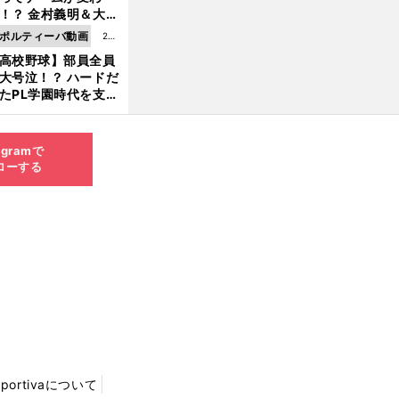
8.0
！？ 金村義明＆大塚
6更
二が語る歴代監督エ
ポルティーバ動画
202
新
ソード
高校野球】部員全員
6.0
大号泣！？ ハードだ
8.0
たPL学園時代を支え
6更
ものとは
新
agramで
ローする
Sportivaについて