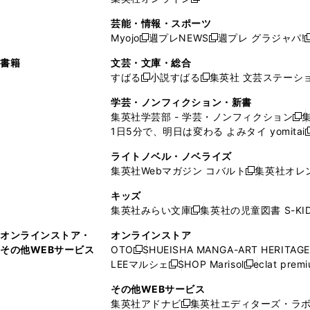
し
新
し
し
し
ン
ィ
ン
ン
開
で
開
で
い
し
い
い
い
ド
ン
ド
ド
芸能・情報・スポーツ
く
開
く
開
ウ
い
ウ
ウ
ウ
ウ
ド
ウ
ウ
Myojo
週プレNEWS
週プレ グラジャパ!
く
く
新
新
新
ィ
ウ
ィ
ィ
ィ
で
ウ
で
で
し
し
ン
ィ
ン
ン
ン
書籍
文芸・文庫・総合
開
で
開
開
い
い
ド
ン
ド
ド
ド
すばる
小説すばる
集英社 文芸ステーシ
く
開
く
く
新
新
ウ
ウ
ウ
ド
ウ
ウ
ウ
く
し
し
ィ
ィ
学芸・ノンフィクション・新書
で
ウ
で
で
で
い
い
ン
ン
集英社学芸部 - 学芸・ノンフィクション
開
で
開
開
開
新
ウ
ウ
ド
ド
1日5分で、明日は変わる よみタイ yomitai
く
開
く
く
く
し
新
ィ
ィ
ウ
ウ
く
い
ン
ン
ライトノベル・ノベライズ
で
で
ウ
ド
ド
集英社Webマガジン コバルト
集英社オレ
開
開
新
ィ
ウ
ウ
く
く
し
ン
キッズ
で
で
い
ド
集英社みらい文庫
集英社の児童図書 S-KID
開
開
新
ウ
ウ
く
く
し
ィ
オンラインストア・
オンラインストア
で
い
ン
その他WEBサービス
OTO
SHUEISHA MANGA-ART HERITAGE
開
新
ウ
ド
LEEマルシェ
SHOP Marisol
eclat prem
く
し
新
新
ィ
ウ
い
し
し
ン
その他WEBサービス
で
ウ
い
い
ド
集英社アドナビ
集英社エディターズ・ラ
開
新