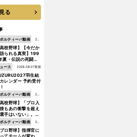
機動破壊」はこうし
生まれた
見る
事
ポルティーバ動画
202
高校野球】【今だか
6.0
語られる真実】199
8.0
年夏・伝説の死闘の
7更
中にPL学園に何が起
ュース
2026.08.07更新
新
ていた！？
UZURU2027羽生結
カレンダー 予約受付
！
ポルティーバ動画
202
高校野球】「プロ入
6.0
後もあの衝撃を超え
8.0
選手はいない」。PL
6更
園トリオが衝撃を受
ポルティーバ動画
202
新
た選手
プロ野球】指揮官に
6.0
ってチームが変わ