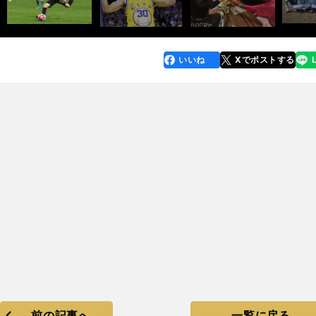
いいね
Xでポストする
line
faceboo
x
k
前の記事へ
一覧に戻る