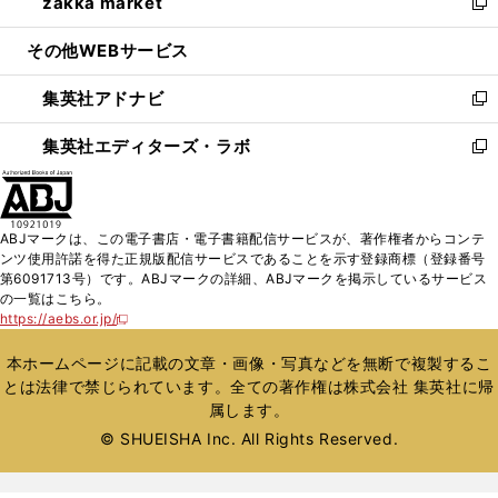
zakka market
く
で
ド
ィ
い
新
開
ウ
ン
ウ
し
その他WEBサービス
く
で
ド
ィ
い
開
ウ
ン
ウ
集英社アドナビ
く
で
ド
ィ
新
開
ウ
ン
し
集英社エディターズ・ラボ
く
で
ド
い
新
開
ウ
ウ
し
く
で
ィ
い
開
ン
ウ
ABJマークは、この電子書店・電子書籍配信サービスが、著作権者からコンテ
く
ド
ィ
ンツ使用許諾を得た正規版配信サービスであることを示す登録商標（登録番号
ウ
ン
第6091713号）です。ABJマークの詳細、ABJマークを掲示しているサービス
で
ド
の一覧はこちら。
開
ウ
https://aebs.or.jp/
新
く
で
し
い
開
本ホームページに記載の文章・画像・写真などを無断で複製するこ
ウ
く
とは法律で禁じられています。全ての著作権は株式会社 集英社に帰
ィ
属します。
ン
ド
© SHUEISHA Inc. All Rights Reserved.
ウ
で
開