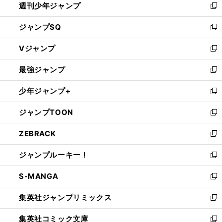
週刊少年ジャンプ
く
新
し
ジャンプSQ
い
新
ウ
し
Vジャンプ
ィ
い
新
ン
ウ
し
最強ジャンプ
ド
ィ
い
新
ウ
ン
ウ
し
少年ジャンプ+
で
ド
ィ
い
新
開
ウ
ン
ウ
し
ジャンプTOON
く
で
ド
ィ
い
新
開
ウ
ン
ウ
し
ZEBRACK
く
で
ド
ィ
い
新
開
ウ
ン
ウ
し
ジャンプルーキー！
く
で
ド
ィ
い
新
開
ウ
ン
ウ
し
S-MANGA
く
で
ド
ィ
い
新
開
ウ
ン
ウ
し
集英社ジャンプリミックス
く
で
ド
ィ
い
新
開
ウ
ン
ウ
し
集英社コミック文庫
く
で
ド
ィ
い
新