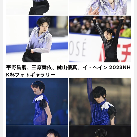
宇野昌磨、三原舞依、鍵山優真、イ・ヘイン 2023NH
K杯フォトギャラリー