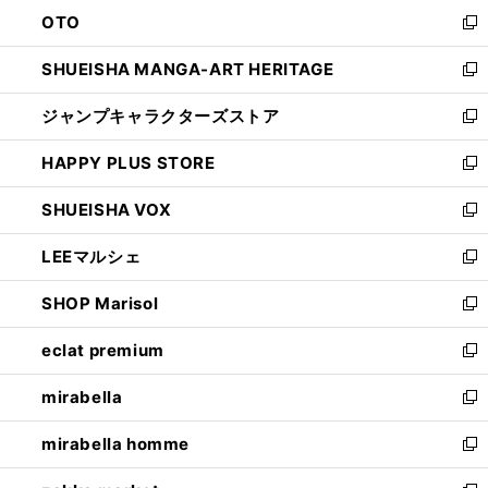
ウ
ン
OTO
で
ド
新
開
ウ
し
SHUEISHA MANGA-ART HERITAGE
く
で
い
新
開
ウ
し
ジャンプキャラクターズストア
く
ィ
い
新
ン
ウ
し
HAPPY PLUS STORE
ド
ィ
い
新
ウ
ン
ウ
し
SHUEISHA VOX
で
ド
ィ
い
新
開
ウ
ン
ウ
し
LEEマルシェ
く
で
ド
ィ
い
新
開
ウ
ン
ウ
し
SHOP Marisol
く
で
ド
ィ
い
新
開
ウ
ン
ウ
し
eclat premium
く
で
ド
ィ
い
新
開
ウ
ン
ウ
し
mirabella
く
で
ド
ィ
い
新
開
ウ
ン
ウ
し
mirabella homme
く
で
ド
ィ
い
新
開
ウ
ン
ウ
し