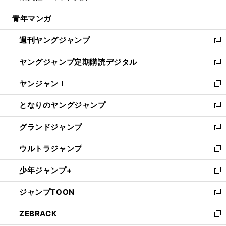
開
ウ
ン
ウ
し
青年マンガ
く
で
ド
ィ
い
開
ウ
ン
ウ
週刊ヤングジャンプ
く
で
ド
ィ
新
開
ウ
ン
し
ヤングジャンプ定期購読デジタル
く
で
ド
い
新
開
ウ
ウ
し
ヤンジャン！
く
で
ィ
い
新
開
ン
ウ
し
となりのヤングジャンプ
く
ド
ィ
い
新
ウ
ン
ウ
し
グランドジャンプ
で
ド
ィ
い
新
開
ウ
ン
ウ
し
ウルトラジャンプ
く
で
ド
ィ
い
新
開
ウ
ン
ウ
し
少年ジャンプ+
く
で
ド
ィ
い
新
開
ウ
ン
ウ
し
ジャンプTOON
く
で
ド
ィ
い
新
開
ウ
ン
ウ
し
ZEBRACK
く
で
ド
ィ
い
新
開
ウ
ン
ウ