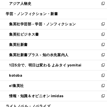
アジア人物史
く
で
ド
ィ
い
新
開
ウ
ン
ウ
し
学芸・ノンフィクション・新書
く
で
ド
ィ
い
開
ウ
ン
ウ
集英社学芸部 - 学芸・ノンフィクション
く
で
ド
ィ
新
開
ウ
ン
し
集英社ビジネス書
く
で
ド
い
新
開
ウ
ウ
し
集英社新書
く
で
ィ
い
新
開
ン
ウ
し
集英社新書プラス - 知の水先案内人
く
ド
ィ
い
新
ウ
ン
ウ
し
1日5分で、明日は変わる よみタイ yomitai
で
ド
ィ
い
新
開
ウ
ン
ウ
し
kotoba
く
で
ド
ィ
い
新
開
ウ
ン
ウ
し
e!集英社
く
で
ド
ィ
い
新
開
ウ
ン
ウ
し
情報・知識＆オピニオン imidas
く
で
ド
ィ
い
新
開
ウ
ン
ウ
し
ライトノベル・ノベライズ
く
で
ド
ィ
い