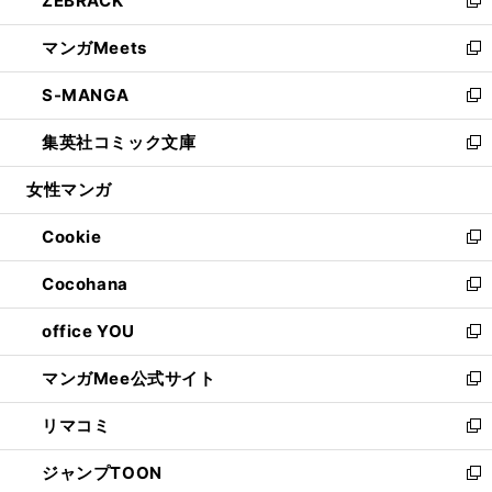
ZEBRACK
で
ド
ィ
い
新
開
ウ
ン
ウ
し
マンガMeets
く
で
ド
ィ
い
新
開
ウ
ン
ウ
し
S-MANGA
く
で
ド
ィ
い
新
開
ウ
ン
ウ
し
集英社コミック文庫
く
で
ド
ィ
い
新
開
ウ
ン
ウ
し
女性マンガ
く
で
ド
ィ
い
開
ウ
ン
ウ
Cookie
く
で
ド
ィ
新
開
ウ
ン
し
Cocohana
く
で
ド
い
新
開
ウ
ウ
し
office YOU
く
で
ィ
い
新
開
ン
ウ
し
マンガMee公式サイト
く
ド
ィ
い
新
ウ
ン
ウ
し
リマコミ
で
ド
ィ
い
新
開
ウ
ン
ウ
し
ジャンプTOON
く
で
ド
ィ
い
新