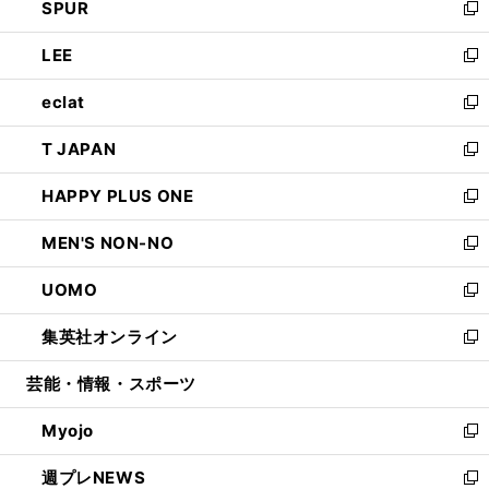
SPUR
で
ド
ィ
い
新
開
ウ
ン
ウ
し
LEE
く
で
ド
ィ
い
新
開
ウ
ン
ウ
し
eclat
く
で
ド
ィ
い
新
開
ウ
ン
ウ
し
T JAPAN
く
で
ド
ィ
い
新
開
ウ
ン
ウ
し
HAPPY PLUS ONE
く
で
ド
ィ
い
新
開
ウ
ン
ウ
し
MEN'S NON-NO
く
で
ド
ィ
い
新
開
ウ
ン
ウ
し
UOMO
く
で
ド
ィ
い
新
開
ウ
ン
ウ
し
集英社オンライン
く
で
ド
ィ
い
新
開
ウ
ン
ウ
し
芸能・情報・スポーツ
く
で
ド
ィ
い
開
ウ
ン
ウ
Myojo
く
で
ド
ィ
新
開
ウ
ン
し
週プレNEWS
く
で
ド
い
新