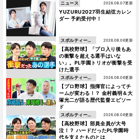
ニュース
2026.08.07更新
YUZURU2027羽生結弦カレン
ダー 予約受付中！
スポルティーバ
2026.08.06更新
動画
【高校野球】「プロ入り後もあ
の衝撃を超える選手はいな
い」。PL学園トリオが衝撃を受
けた選手
スポルティーバ
2026.08.06更新
動画
【プロ野球】指揮官によってチ
ームが変わる！？ 金村義明＆大
塚光二が語る歴代監督エピソー
ド
スポルティーバ
2026.08.06更新
動画
【高校野球】部員全員が大号
泣！？ ハードだったPL学園時
代を支えたものとは