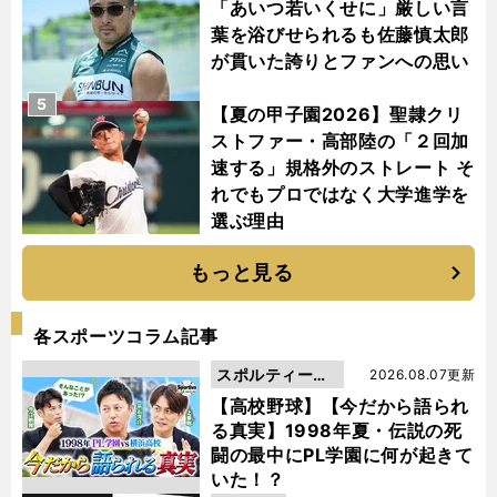
「あいつ若いくせに」厳しい言
葉を浴びせられるも佐藤慎太郎
が貫いた誇りとファンへの思い
5
【夏の甲子園2026】聖隷クリ
ストファー・高部陸の「２回加
速する」規格外のストレート そ
れでもプロではなく大学進学を
選ぶ理由
もっと見る
各スポーツコラム記事
スポルティーバ
2026.08.07更新
動画
【高校野球】【今だから語られ
る真実】1998年夏・伝説の死
闘の最中にPL学園に何が起きて
いた！？