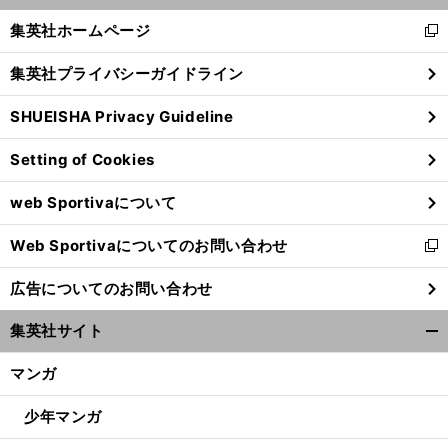
く/
集英社ホームページ
新
閉
し
じ
集英社プライバシーガイドライン
い
る
ウ
SHUEISHA Privacy Guideline
ィ
ン
Setting of Cookies
ド
ウ
web Sportivaについて
で
開
Web Sportivaについてのお問い合わせ
く
新
し
広告についてのお問い合わせ
い
ウ
集英社サイト
ィ
開
ン
く/
マンガ
ド
閉
ウ
じ
少年マンガ
で
る
開