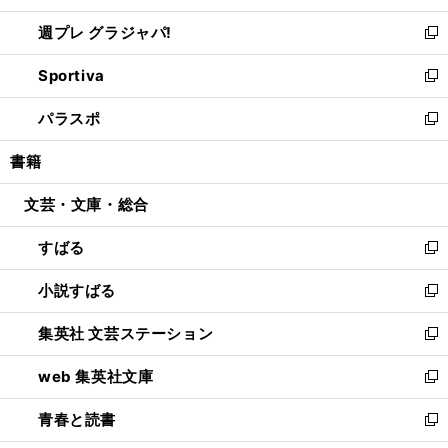
開
ウ
ウ
し
週プレ グラジャパ!
く
で
ィ
い
新
開
ン
ウ
し
Sportiva
く
ド
ィ
い
新
ウ
ン
ウ
し
パラスポ
で
ド
ィ
い
新
開
ウ
ン
ウ
し
書籍
く
で
ド
ィ
い
開
ウ
ン
ウ
文芸・文庫・総合
く
で
ド
ィ
開
ウ
ン
すばる
く
で
ド
新
開
ウ
し
小説すばる
く
で
い
新
開
ウ
し
集英社 文芸ステーション
く
ィ
い
新
ン
ウ
し
web 集英社文庫
ド
ィ
い
新
ウ
ン
ウ
し
青春と読書
で
ド
ィ
い
新
開
ウ
ン
ウ
し