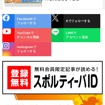
cebo
X
Facebookで
Xでフォローする
ok
フォローする
uTube
LINE
YouTubeで
LINEで
チャンネル登録
アカウント追加
stagra
Instagramで
m
フォローする