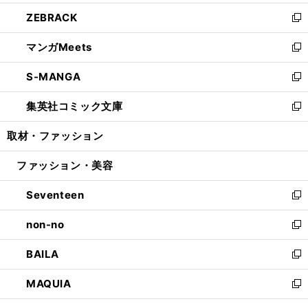
開
ウ
ン
ウ
し
ZEBRACK
く
で
ド
ィ
い
新
開
ウ
ン
ウ
し
マンガMeets
く
で
ド
ィ
い
新
開
ウ
ン
ウ
し
S-MANGA
く
で
ド
ィ
い
新
開
ウ
ン
ウ
し
集英社コミック文庫
く
で
ド
ィ
い
新
開
ウ
ン
ウ
し
取材・ファッション
く
で
ド
ィ
い
開
ウ
ン
ウ
ファッション・美容
く
で
ド
ィ
開
ウ
ン
Seventeen
く
で
ド
新
開
ウ
し
non-no
く
で
い
新
開
ウ
し
BAILA
く
ィ
い
新
ン
ウ
し
MAQUIA
ド
ィ
い
新
ウ
ン
ウ
し