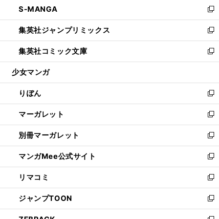
し
S-MANGA
く
で
ド
ィ
い
新
開
ウ
ン
ウ
し
集英社ジャンプリミックス
く
で
ド
ィ
い
新
開
ウ
ン
ウ
し
集英社コミック文庫
く
で
ド
ィ
い
新
開
ウ
ン
ウ
し
少女マンガ
く
で
ド
ィ
い
開
ウ
ン
ウ
りぼん
く
で
ド
ィ
新
開
ウ
ン
し
マーガレット
く
で
ド
い
新
開
ウ
ウ
し
別冊マーガレット
く
で
ィ
い
新
開
ン
ウ
し
マンガMee公式サイト
く
ド
ィ
い
新
ウ
ン
ウ
し
リマコミ
で
ド
ィ
い
新
開
ウ
ン
ウ
し
ジャンプTOON
く
で
ド
ィ
い
新
開
ウ
ン
ウ
し
く