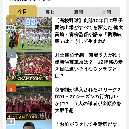
今日
昨日
週間
月間
【高校野球】創部10年目の甲子
1
園初出場がすべてを変えた 健大
高崎・青栁監督が語る「機動破
壊」はこうして生まれた
J1全順位予想 識者５人が推す
2
優勝候補筆頭は？ J2降格の憂
き目に遭いそうな３クラブと
は？
秋春制が導入されたJ1リーグ2
3
026－27シーズンの行方はい
かに!? ５人の識者が全順位を
大胆予想
4
「お前がラクして生意気だな」