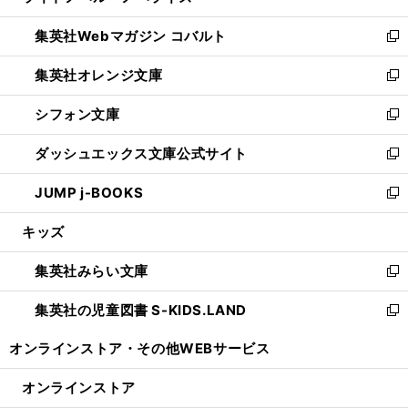
開
ウ
ン
ウ
集英社Webマガジン コバルト
く
で
ド
ィ
新
開
ウ
ン
し
集英社オレンジ文庫
く
で
ド
い
新
開
ウ
ウ
し
シフォン文庫
く
で
ィ
い
新
開
ン
ウ
し
ダッシュエックス文庫公式サイト
く
ド
ィ
い
新
ウ
ン
ウ
し
JUMP j-BOOKS
で
ド
ィ
い
新
開
ウ
ン
ウ
し
キッズ
く
で
ド
ィ
い
開
ウ
ン
ウ
集英社みらい文庫
く
で
ド
ィ
新
開
ウ
ン
し
集英社の児童図書 S-KIDS.LAND
く
で
ド
い
新
開
ウ
ウ
し
オンラインストア・
その他WEBサービス
く
で
ィ
い
開
ン
ウ
オンラインストア
く
ド
ィ