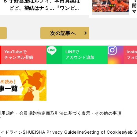
 S
宇野昌磨はルフィ、本田真凜は
ビビ、望結はナミ...『ワンピー
マ
ス・オン・アイス』フォトギャ
島
ラリー
歳
次の記事へ
Instagra
LINE
YouTubeで
LINEで
Inst
m
チャンネル登録
アカウント追加
フォ
利用規約・会員規約
特定商取引法に基づく表示・その他の事項
プ
ガイドライン
SHUEISHA Privacy Guideline
Setting of Cookies
web 