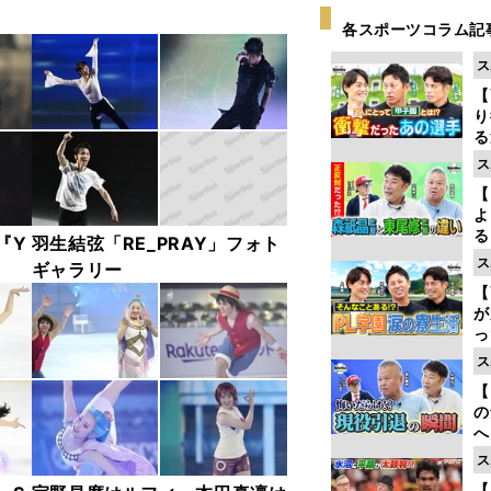
各スポーツコラム記
ス
【
り
る
学
ス
け
【
よ
る
『Y
羽生結弦「RE_PRAY」フォト
光
ス
ギャラリー
ピ
【
が
っ
た
ス
【
の
へ
大
ス
エ
【