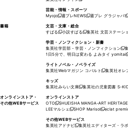
し
新
し
し
し
ン
ィ
ン
ン
開
で
開
で
い
し
い
い
い
ド
ン
ド
ド
芸能・情報・スポーツ
く
開
く
開
ウ
い
ウ
ウ
ウ
ウ
ド
ウ
ウ
Myojo
週プレNEWS
週プレ グラジャパ!
く
く
新
新
新
ィ
ウ
ィ
ィ
ィ
で
ウ
で
で
し
し
ン
ィ
ン
ン
ン
書籍
文芸・文庫・総合
開
で
開
開
い
い
ド
ン
ド
ド
ド
すばる
小説すばる
集英社 文芸ステーシ
く
開
く
く
新
新
ウ
ウ
ウ
ド
ウ
ウ
ウ
く
し
し
ィ
ィ
学芸・ノンフィクション・新書
で
ウ
で
で
で
い
い
ン
ン
集英社学芸部 - 学芸・ノンフィクション
開
で
開
開
開
新
ウ
ウ
ド
ド
1日5分で、明日は変わる よみタイ yomitai
く
開
く
く
く
し
新
ィ
ィ
ウ
ウ
く
い
ン
ン
ライトノベル・ノベライズ
で
で
ウ
ド
ド
集英社Webマガジン コバルト
集英社オレ
開
開
新
ィ
ウ
ウ
く
く
し
ン
キッズ
で
で
い
ド
集英社みらい文庫
集英社の児童図書 S-KID
開
開
新
ウ
ウ
く
く
し
ィ
オンラインストア・
オンラインストア
で
い
ン
その他WEBサービス
OTO
SHUEISHA MANGA-ART HERITAGE
開
新
ウ
ド
LEEマルシェ
SHOP Marisol
eclat prem
く
し
新
新
ィ
ウ
い
し
し
ン
その他WEBサービス
で
ウ
い
い
ド
集英社アドナビ
集英社エディターズ・ラ
開
新