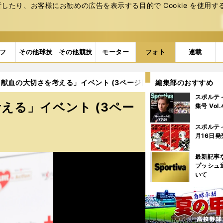
たり、お客様にお勧めの広告を表⽰する⽬的で Cookie を使⽤す
フ
その他球技
その他競技
モーター
フォト
連載
献血の大切さを考える」イベント (3ページ目)
編集部のおすすめ
スポルテ
える」イベント (3ペー
集号 Vol
スポルテ
月16日発
最新記事
プッシュ
いて