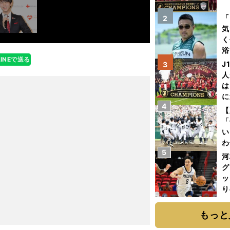
を
「
2
気
く
浴
LINEで送る
太
J
3
ァ
人
は
に
4
と
【
「
い
わ
5
だ
河
グ
ッ
り
糧
は
もっと