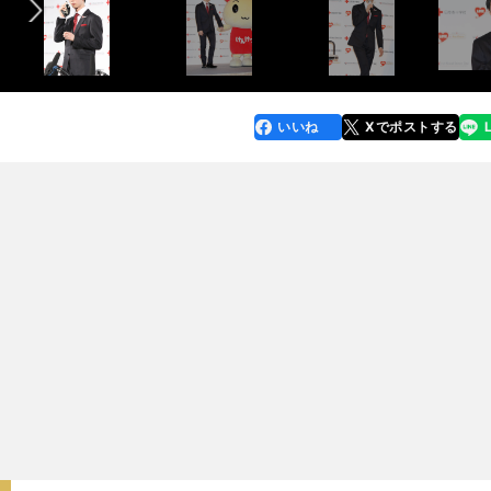
いいね
Xでポストする
line
faceboo
x
k