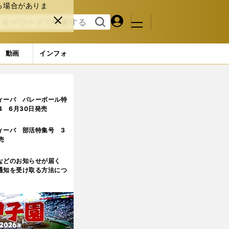
る場合がありま
マイペ
閉じ
検索
メニュ
ー
る
す
ジ
る
動画
インフォ
ィーバ バレーボール特
.4 6月30日発売
ィーバ 部活特集号 3
売
などのお知らせが届く
通知を受け取る方法につ