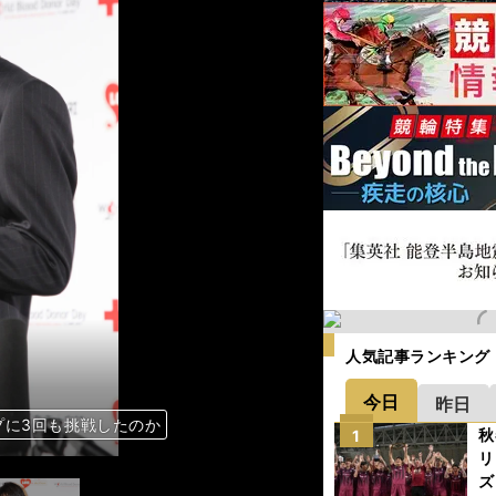
人気記事ランキング
今日
昨日
プに3回も挑戦したのか
プに3回も挑戦したのか
プに3回も挑戦したのか
プに3回も挑戦したのか
秋
1
リ
ズ