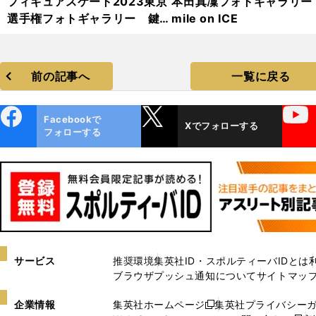
フィギュアスケート2023東京
本田真凜フォトギャラリー
選手権フォトギャラリー 鍵山
mile on ICE
優真、住吉りをん、樋口若葉、
三浦佳生、本田真凜...
前の記事へ
一覧に戻る
ebo
X
YouTube
Facebookで
Xでフォローする
ok
フォローする
サービス
推奨環境
集英社ID・スポルティーバIDとは
ブラウザプッシュ通知について
サイトマッ
企業情報
集英社ホームページ
集英社プライバシー
新