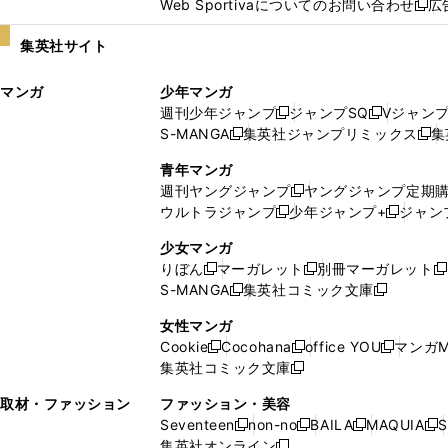
Web Sportivaについてのお問い合わせ
広
し
新
い
し
集英社サイト
ウ
い
ィ
ウ
マンガ
少年マンガ
ン
ィ
週刊少年ジャンプ
ジャンプSQ
Vジャン
ド
ン
新
新
S-MANGA
集英社ジャンプリミックス
集
ウ
ド
新
し
し
新
で
ウ
し
い
い
し
青年マンガ
開
で
い
ウ
ウ
い
週刊ヤングジャンプ
ヤングジャンプ定期
新
く
開
ウ
ィ
ィ
ウ
ウルトラジャンプ
少年ジャンプ+
ジャン
新
し
新
く
ィ
ン
ン
ィ
し
い
し
ン
ド
ド
ン
少女マンガ
い
ウ
い
ド
ウ
ウ
ド
りぼん
マーガレット
別冊マーガレット
新
新
新
ウ
ィ
ウ
ウ
で
で
ウ
S-MANGA
集英社コミック文庫
し
新
し
新
ィ
ン
ィ
で
開
開
で
い
し
い
し
ン
ド
ン
女性マンガ
開
く
く
開
ウ
い
ウ
い
ド
ウ
ド
Cookie
Cocohana
office YOU
マンガM
く
く
新
新
新
ィ
ウ
ィ
ウ
ウ
で
ウ
集英社コミック文庫
し
新
し
し
ン
ィ
ン
ィ
で
開
で
い
し
い
い
ド
ン
ド
ン
取材・ファッション
ファッション・美容
開
く
開
ウ
い
ウ
ウ
ウ
ド
ウ
ド
Seventeen
non-no
BAILA
MAQUIA
S
く
く
新
新
新
新
ィ
ウ
ィ
ィ
で
ウ
で
ウ
集英社オンライン