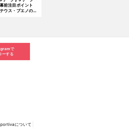
開幕前注目ポイント
8.0
テウス・ブエノの鹿
5更
移籍！ 恐るべし15
新
磯部怜夢！
agramで
ローする
Sportivaについて