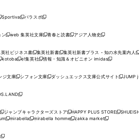
し
し
し
し
し
ン
ン
ン
ン
開
開
開
開
開
い
い
い
い
い
ド
ド
ド
ド
く
く
く
く
く
ウ
ウ
ウ
ウ
ウ
ウ
ウ
ウ
ウ
Sportiva
パラスポ
新
新
ィ
ィ
ィ
ィ
ィ
で
で
で
で
し
し
し
ン
ン
ン
ン
ン
開
開
開
開
い
い
い
ド
ド
ド
ド
ド
ョン
web 集英社文庫
青春と読書
アジア人物史
く
く
く
く
新
新
新
新
ウ
ウ
ウ
ウ
ウ
ウ
ウ
ウ
し
し
し
し
ィ
ィ
ィ
で
で
で
で
で
い
い
い
い
ン
ン
ン
集英社ビジネス書
集英社新書
集英社新書プラス - 知の水先案内人
開
開
開
開
開
新
新
新
ウ
ウ
ウ
ウ
ド
ド
ド
kotoba
e!集英社
情報・知識＆オピニオン imidas
く
く
く
く
く
新
し
新
し
新
ィ
ィ
ィ
ィ
ウ
ウ
ウ
し
し
い
し
い
し
ン
ン
ン
ン
で
で
で
い
い
ウ
い
ウ
い
ド
ド
ド
ド
ンジ文庫
シフォン文庫
ダッシュエックス文庫公式サイト
JUMP 
開
開
開
新
新
新
ウ
ウ
ィ
ウ
ィ
ウ
ウ
ウ
ウ
ウ
く
く
く
し
し
し
ィ
ィ
ン
ィ
ン
ィ
で
で
で
で
い
い
い
ン
ン
ド
ン
ド
ン
S.LAND
開
開
開
開
新
ウ
ウ
ウ
ド
ド
ウ
ド
ウ
ド
く
く
く
く
し
ィ
ィ
ィ
ウ
ウ
で
ウ
で
ウ
い
ン
ン
ン
ジャンプキャラクターズストア
HAPPY PLUS STORE
SHUEIS
で
で
開
で
開
で
新
新
新
ウ
ド
ド
ド
ium
mirabella
mirabella homme
zakka market
開
開
く
開
く
開
し
新
新
新
し
新
し
ィ
ウ
ウ
ウ
く
く
く
く
い
し
し
い
し
し
い
ン
で
で
で
ウ
い
い
ウ
い
い
ウ
ド
ボ
開
開
開
新