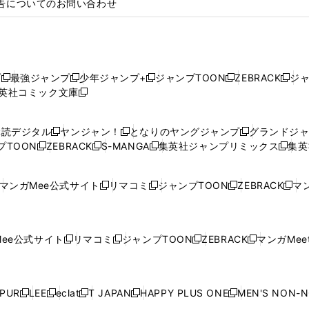
告についてのお問い合わせ
プ
最強ジャンプ
少年ジャンプ+
ジャンプTOON
ZEBRACK
ジ
新
新
新
新
新
英社コミック文庫
し
新
し
し
し
し
い
い
し
い
い
い
ウ
ウ
い
ウ
ウ
ウ
購読デジタル
ヤンジャン！
となりのヤングジャンプ
グランドジ
新
新
新
ィ
ィ
ウ
ィ
ィ
ィ
プTOON
ZEBRACK
S-MANGA
集英社ジャンプリミックス
集英
新
し
新
し
新
し
新
ン
ン
ィ
ン
ン
ン
し
い
し
い
し
い
し
ド
ド
ン
ド
ド
ド
い
ウ
い
ウ
い
ウ
い
ウ
ウ
ド
ウ
ウ
ウ
マンガMee公式サイト
リマコミ
ジャンプTOON
ZEBRACK
マン
新
新
新
新
ウ
ィ
ウ
ィ
ウ
ィ
ウ
で
で
ウ
で
で
で
し
し
し
し
し
ィ
ン
ィ
ン
ィ
ン
ィ
開
開
で
開
開
開
い
い
い
い
い
ン
ド
ン
ド
ン
ド
ン
く
く
開
く
く
く
ウ
ウ
ウ
ウ
ウ
ド
ウ
ド
ウ
ド
ウ
ド
ee公式サイト
リマコミ
ジャンプTOON
ZEBRACK
マンガMeet
く
新
新
新
新
ィ
ィ
ィ
ィ
ィ
ウ
で
ウ
で
ウ
で
ウ
し
し
し
し
ン
ン
ン
ン
ン
で
開
で
開
で
開
で
い
い
い
い
ド
ド
ド
ド
ド
開
く
開
く
開
く
開
ウ
ウ
ウ
ウ
ウ
ウ
ウ
ウ
ウ
PUR
LEE
eclat
T JAPAN
HAPPY PLUS ONE
MEN'S NON-
く
く
く
く
新
新
新
新
新
ィ
ィ
ィ
ィ
で
で
で
で
で