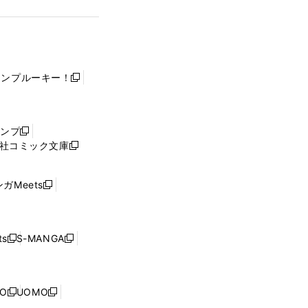
ャンプルーキー！
新
し
い
ウ
ャンプ
新
ィ
社コミック文庫
し
新
ン
い
し
ド
ウ
い
ウ
ガMeets
新
ィ
ウ
で
し
ン
ィ
開
い
ド
ン
く
ウ
ウ
ド
s
S-MANGA
新
新
ィ
で
ウ
し
し
ン
開
で
い
い
ド
く
開
ウ
ウ
ウ
NO
UOMO
く
新
新
ィ
ィ
で