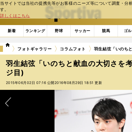
当サイトでは当社の提携先等がお客様のニーズ等について調査・分析し
web Sportiva (webスポルティーバ)
す。
詳しくはこちら
新着
ランキング
野球
サッカー
競馬
ゴル
we
フォトギャラリー
コラムフォト
羽生結弦「いのちと
b
ス
羽生結弦「いのちと献血の大切さを考
ポ
ル
ジ目)
テ
2015年06月02日 07:16 公開
2016年08月29日 18:51 更新
ィ
ー
バ
次へ