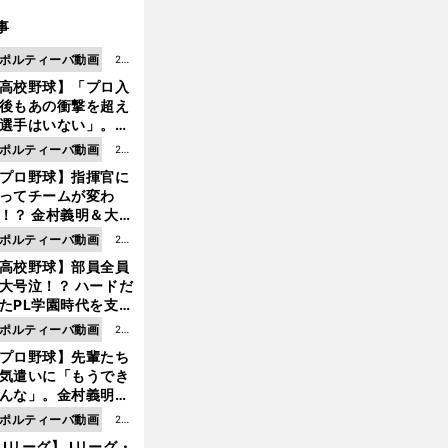
事
ポルティーバ動画
202
高校野球】「プロ入
6.0
後もあの衝撃を超え
8.0
選手はいない」。PL
6更
園トリオが衝撃を受
ポルティーバ動画
202
新
た選手
プロ野球】指揮官に
6.0
ってチームが変わ
8.0
！？ 金村義明＆大塚
6更
二が語る歴代監督エ
ポルティーバ動画
202
新
ソード
高校野球】部員全員
6.0
大号泣！？ ハードだ
8.0
たPL学園時代を支え
6更
ものとは
ポルティーバ動画
202
新
プロ野球】先輩たち
6.0
気遣いに「もうでき
8.0
んな」。金村義明＆
6更
塚光二が明かす引退
ポルティーバ動画
202
新
ピソード！
Jリーグ】Jリーグ・
6.0