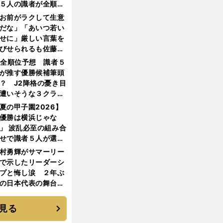
５人の識者が全順位
大胆予想
お前がラクして生意
だな」「あいつ若い
せに」厳しい言葉を
びせられるも佐藤慎
郎が貫いた誇りとフ
1全順位予想 識者５
ンへの思い
が推す優勝候補筆頭
？ J2降格の憂き目
遭いそうな３クラブ
は？
夏の甲子園2026】
優勝は横浜じゃな
」 波乱必至の組み合
せで識者５人が選ん
優勝校はここだ！
村勇輝がサマーリー
で示したリーダーシ
プと悔し涙 ２年ぶ
の日本代表の舞台を
に３年目のNBA挑戦
続く
見る