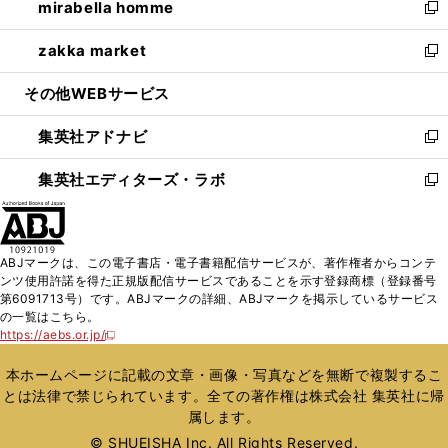
mirabella homme
く
で
ド
ィ
い
新
開
ウ
ン
ウ
し
zakka market
く
で
ド
ィ
い
新
開
ウ
ン
ウ
し
その他WEBサービス
く
で
ド
ィ
い
開
ウ
ン
ウ
集英社アドナビ
く
で
ド
ィ
新
開
ウ
ン
し
集英社エディターズ・ラボ
く
で
ド
い
新
開
ウ
ウ
し
く
で
ィ
い
開
ン
ウ
ABJマークは、この電子書店・電子書籍配信サービスが、著作権者からコンテ
く
ド
ィ
ンツ使用許諾を得た正規版配信サービスであることを示す登録商標（登録番号
ウ
ン
第6091713号）です。ABJマークの詳細、ABJマークを掲示しているサービス
で
ド
の一覧はこちら。
開
ウ
https://aebs.or.jp/
新
く
で
し
い
開
本ホームページに記載の文章・画像・写真などを無断で複製するこ
ウ
く
とは法律で禁じられています。全ての著作権は株式会社 集英社に帰
ィ
属します。
ン
ド
© SHUEISHA Inc. All Rights Reserved.