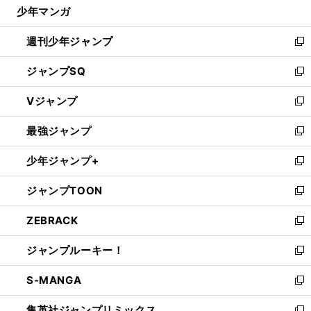
じ
少年マンガ
で
る
開
週刊少年ジャンプ
く
新
し
ジャンプSQ
い
新
ウ
し
Vジャンプ
ィ
い
新
ン
ウ
し
最強ジャンプ
ド
ィ
い
新
ウ
ン
ウ
し
少年ジャンプ+
で
ド
ィ
い
新
開
ウ
ン
ウ
し
ジャンプTOON
く
で
ド
ィ
い
新
開
ウ
ン
ウ
し
ZEBRACK
く
で
ド
ィ
い
新
開
ウ
ン
ウ
し
ジャンプルーキー！
く
で
ド
ィ
い
新
開
ウ
ン
ウ
し
S-MANGA
く
で
ド
ィ
い
新
開
ウ
ン
ウ
し
集英社ジャンプリミックス
く
で
ド