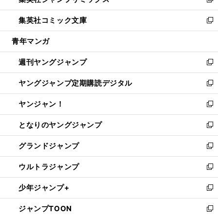
ィ
い
新
開
ウ
ン
ウ
し
集英社コミック文庫
く
で
ド
ィ
い
新
開
ウ
ン
ウ
し
青年マンガ
く
で
ド
ィ
い
開
ウ
ン
ウ
週刊ヤングジャンプ
く
で
ド
ィ
新
開
ウ
ン
し
ヤングジャンプ定期購読デジタル
く
で
ド
い
新
開
ウ
ウ
し
ヤンジャン！
く
で
ィ
い
新
開
ン
ウ
し
となりのヤングジャンプ
く
ド
ィ
い
新
ウ
ン
ウ
し
グランドジャンプ
で
ド
ィ
い
新
開
ウ
ン
ウ
し
ウルトラジャンプ
く
で
ド
ィ
い
新
開
ウ
ン
ウ
し
少年ジャンプ+
く
で
ド
ィ
い
新
開
ウ
ン
ウ
し
ジャンプTOON
く
で
ド
ィ
い
新