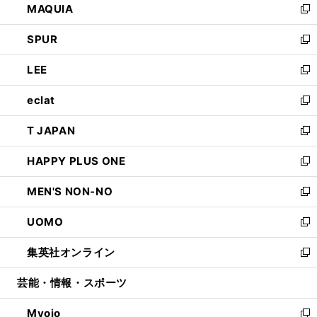
MAQUIA
ド
ィ
い
新
ウ
ン
ウ
し
SPUR
で
ド
ィ
い
新
開
ウ
ン
ウ
し
LEE
く
で
ド
ィ
い
新
開
ウ
ン
ウ
し
eclat
く
で
ド
ィ
い
新
開
ウ
ン
ウ
し
T JAPAN
く
で
ド
ィ
い
新
開
ウ
ン
ウ
し
HAPPY PLUS ONE
く
で
ド
ィ
い
新
開
ウ
ン
ウ
し
MEN'S NON-NO
く
で
ド
ィ
い
新
開
ウ
ン
ウ
し
UOMO
く
で
ド
ィ
い
新
開
ウ
ン
ウ
し
集英社オンライン
く
で
ド
ィ
い
新
開
ウ
ン
ウ
し
芸能・情報・スポーツ
く
で
ド
ィ
い
開
ウ
ン
ウ
Myojo
く
で
ド
ィ
新