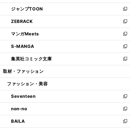
開
ウ
ン
ウ
し
ジャンプTOON
く
で
ド
ィ
い
新
開
ウ
ン
ウ
し
ZEBRACK
く
で
ド
ィ
い
新
開
ウ
ン
ウ
し
マンガMeets
く
で
ド
ィ
い
新
開
ウ
ン
ウ
し
S-MANGA
く
で
ド
ィ
い
新
開
ウ
ン
ウ
し
集英社コミック文庫
く
で
ド
ィ
い
新
開
ウ
ン
ウ
し
取材・ファッション
く
で
ド
ィ
い
開
ウ
ン
ウ
ファッション・美容
く
で
ド
ィ
開
ウ
ン
Seventeen
く
で
ド
新
開
ウ
し
non-no
く
で
い
新
開
ウ
し
BAILA
く
ィ
い
新
ン
ウ
し