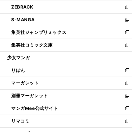
開
ウ
ン
ウ
し
ZEBRACK
く
で
ド
ィ
い
新
開
ウ
ン
ウ
し
S-MANGA
く
で
ド
ィ
い
新
開
ウ
ン
ウ
し
集英社ジャンプリミックス
く
で
ド
ィ
い
新
開
ウ
ン
ウ
し
集英社コミック文庫
く
で
ド
ィ
い
新
開
ウ
ン
ウ
し
少女マンガ
く
で
ド
ィ
い
開
ウ
ン
ウ
りぼん
く
で
ド
ィ
新
開
ウ
ン
し
マーガレット
く
で
ド
い
新
開
ウ
ウ
し
別冊マーガレット
く
で
ィ
い
新
開
ン
ウ
し
マンガMee公式サイト
く
ド
ィ
い
新
ウ
ン
ウ
し
リマコミ
で
ド
ィ
い
新
開
ウ
ン
ウ
し