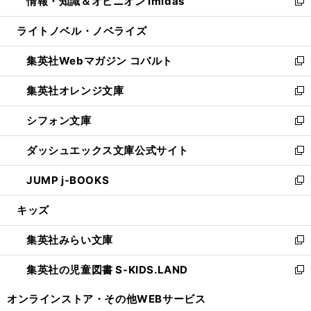
情報・知識＆オピニオン imidas
く
で
ド
ィ
い
新
開
ウ
ン
ウ
し
ライトノベル・ノベライズ
く
で
ド
ィ
い
開
ウ
ン
ウ
集英社Webマガジン コバルト
く
で
ド
ィ
新
開
ウ
ン
し
集英社オレンジ文庫
く
で
ド
い
新
開
ウ
ウ
し
シフォン文庫
く
で
ィ
い
新
開
ン
ウ
し
ダッシュエックス文庫公式サイト
く
ド
ィ
い
新
ウ
ン
ウ
し
JUMP j-BOOKS
で
ド
ィ
い
新
開
ウ
ン
ウ
し
キッズ
く
で
ド
ィ
い
開
ウ
ン
ウ
集英社みらい文庫
く
で
ド
ィ
新
開
ウ
ン
し
集英社の児童図書 S-KIDS.LAND
く
で
ド
い
新
開
ウ
ウ
し
オンラインストア・
その他WEBサービス
く
で
ィ
い