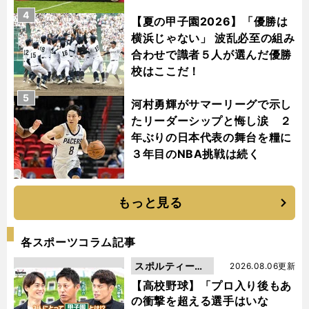
4
【夏の甲子園2026】「優勝は
横浜じゃない」 波乱必至の組み
合わせで識者５人が選んだ優勝
校はここだ！
5
河村勇輝がサマーリーグで示し
たリーダーシップと悔し涙 ２
年ぶりの日本代表の舞台を糧に
３年目のNBA挑戦は続く
もっと見る
各スポーツコラム記事
スポルティーバ
2026.08.06更新
動画
【高校野球】「プロ入り後もあ
の衝撃を超える選手はいな