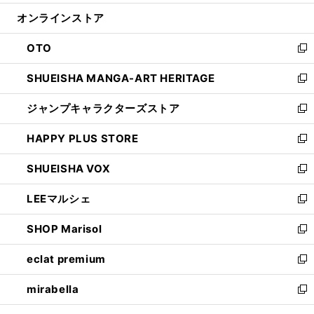
開
ン
ウ
オンラインストア
く
ド
ィ
ウ
ン
OTO
で
ド
新
開
ウ
し
SHUEISHA MANGA-ART HERITAGE
く
で
い
新
開
ウ
し
ジャンプキャラクターズストア
く
ィ
い
新
ン
ウ
し
HAPPY PLUS STORE
ド
ィ
い
新
ウ
ン
ウ
し
SHUEISHA VOX
で
ド
ィ
い
新
開
ウ
ン
ウ
し
LEEマルシェ
く
で
ド
ィ
い
新
開
ウ
ン
ウ
し
SHOP Marisol
く
で
ド
ィ
い
新
開
ウ
ン
ウ
し
eclat premium
く
で
ド
ィ
い
新
開
ウ
ン
ウ
し
mirabella
く
で
ド
ィ
い
新
開
ウ
ン
ウ
し