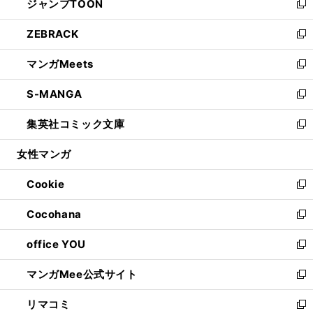
ジャンプTOON
く
で
ド
ィ
い
新
開
ウ
ン
ウ
し
ZEBRACK
く
で
ド
ィ
い
新
開
ウ
ン
ウ
し
マンガMeets
く
で
ド
ィ
い
新
開
ウ
ン
ウ
し
S-MANGA
く
で
ド
ィ
い
新
開
ウ
ン
ウ
し
集英社コミック文庫
く
で
ド
ィ
い
新
開
ウ
ン
ウ
し
女性マンガ
く
で
ド
ィ
い
開
ウ
ン
ウ
Cookie
く
で
ド
ィ
新
開
ウ
ン
し
Cocohana
く
で
ド
い
新
開
ウ
ウ
し
office YOU
く
で
ィ
い
新
開
ン
ウ
し
マンガMee公式サイト
く
ド
ィ
い
新
ウ
ン
ウ
し
リマコミ
で
ド
ィ
い
新