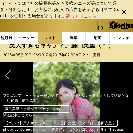
当サイトでは当社の提携先等がお客様のニーズ等について調
査・分析したり、お客様にお勧めの広告を表⽰する⽬的で Co
閉じ
okie を使⽤する場合があります。
詳しくはこちら
る
マイペ
web Sportiva (webスポルティーバ)
検索
メニュ
we
ー
フォトギャラリー
スポーツビーナスギャラリー
「
b
ジ
の他競技
モーター
フォト
連載
動画
インフォ
ス
「美人すぎるキャディ」藤田美里（１）
ポ
ル
2015年05月29日 08:00 公開
2017年02月09日 21:11 更新
テ
ィ
ー
バ
次へ
プロゴルファー・藤田光里の妹で、「美人すぎるキャディ」として話題とな
った19歳・藤田美里。
藤田美里の水着グラビアはこちら！！
藤田美里の水着グラビアはこちら！！
藤田美里の水着グラビアはこちら！！
藤田美里の水着グラビアはこちら！！
関連記事はこちら＞
関連記事はこちら＞
関連記事はこちら＞
関連記事はこちら＞
【ゴルフ】美人すぎるキャディ・藤田美里が語る「姉・藤田光里」
【ゴルフ】美人すぎるキャディ・藤田美里が語る「姉・藤田光里」
【ゴルフ】美人すぎるキャディ・藤田美里が語る「姉・藤田光里」
【ゴルフ】美人すぎるキャディ・藤田美里が語る「姉・藤田光里」
photo by Koreeda Ukyo ※衣装協力／UNDER25 Samantha Thavasa