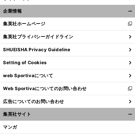
企業情報
開
く/
集英社ホームページ
新
閉
し
じ
集英社プライバシーガイドライン
い
る
ウ
SHUEISHA Privacy Guideline
ィ
ン
Setting of Cookies
ド
ウ
web Sportivaについて
で
開
Web Sportivaについてのお問い合わせ
く
新
し
広告についてのお問い合わせ
い
ウ
集英社サイト
ィ
開
ン
く/
マンガ
ド
閉
ウ