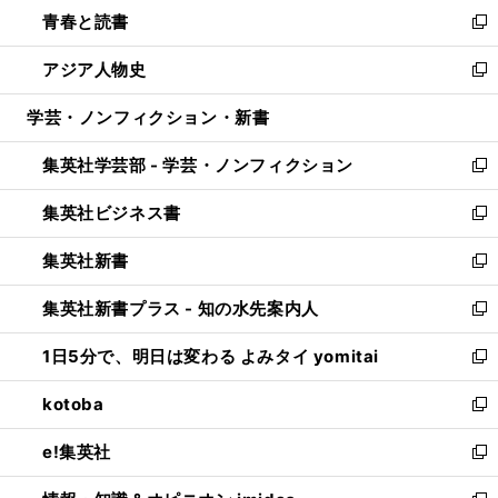
ウ
し
青春と読書
で
ド
ィ
い
新
開
ウ
ン
ウ
し
アジア人物史
く
で
ド
ィ
い
新
開
ウ
ン
ウ
し
学芸・ノンフィクション・新書
く
で
ド
ィ
い
開
ウ
ン
ウ
集英社学芸部 - 学芸・ノンフィクション
く
で
ド
ィ
新
開
ウ
ン
し
集英社ビジネス書
く
で
ド
い
新
開
ウ
ウ
し
集英社新書
く
で
ィ
い
新
開
ン
ウ
し
集英社新書プラス - 知の水先案内人
く
ド
ィ
い
新
ウ
ン
ウ
し
1日5分で、明日は変わる よみタイ yomitai
で
ド
ィ
い
新
開
ウ
ン
ウ
し
kotoba
く
で
ド
ィ
い
新
開
ウ
ン
ウ
し
e!集英社
く
で
ド
ィ
い
新
開
ウ
ン
ウ
し