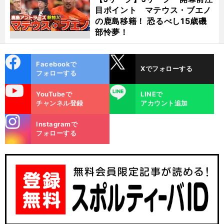
目ポイント マテウス・ブエノ
の鹿島移籍！ 恐るべし15歳磯
部怜夢！
cebo
X
Facebookで
Xでフォローする
ok
フォローする
uTube
LINE
YouTubeで
LINEで
チャンネル登録
アカウント追加
stagra
Instagramで
m
フォローする