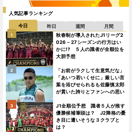
人気記事ランキング
今日
昨日
週間
月間
秋春制が導入されたJ1リーグ2
1
026－27シーズンの行方はい
かに!? ５人の識者が全順位を
大胆予想
「お前がラクして生意気だな」
2
「あいつ若いくせに」厳しい言
葉を浴びせられるも佐藤慎太郎
が貫いた誇りとファンへの思い
J1全順位予想 識者５人が推す
3
優勝候補筆頭は？ J2降格の憂
き目に遭いそうな３クラブと
は？