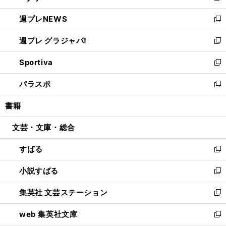
開
ウ
ン
し
週プレNEWS
く
で
ド
い
新
開
ウ
ウ
し
週プレ グラジャパ!
く
で
ィ
い
新
開
ン
ウ
し
Sportiva
く
ド
ィ
い
新
ウ
ン
ウ
し
パラスポ
で
ド
ィ
い
新
開
ウ
ン
ウ
し
書籍
く
で
ド
ィ
い
開
ウ
ン
ウ
文芸・文庫・総合
く
で
ド
ィ
開
ウ
ン
すばる
く
で
ド
新
開
ウ
し
小説すばる
く
で
い
新
開
ウ
し
集英社 文芸ステーション
く
ィ
い
新
ン
ウ
し
web 集英社文庫
ド
ィ
い
新
ウ
ン