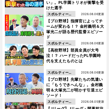
い」。PL学園トリオが衝撃を受
けた選手
スポルティーバ
2026.08.06更新
動画
【プロ野球】指揮官によってチ
ームが変わる！？ 金村義明＆大
塚光二が語る歴代監督エピソー
ド
スポルティーバ
2026.08.06更新
動画
【高校野球】部員全員が大号
泣！？ ハードだったPL学園時
代を支えたものとは
スポルティーバ
2026.08.06更新
動画
【プロ野球】先輩たちの気遣い
に「もうできへんな」。金村義
明＆大塚光二が明かす引退エピ
ソード！
スポルティーバ
2026.08.05更新
動画
【Jリーグ】Jリーグ・開幕前注