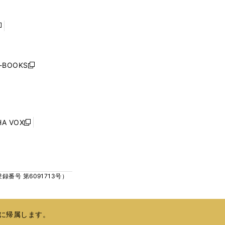
ウ
ウ
で
で
開
開
く
く
し
い
ウ
j-BOOKS
新
ィ
し
ン
い
ド
ウ
ウ
ィ
で
ン
HA VOX
開
新
ド
く
し
ウ
い
で
ウ
開
ィ
く
号 第6091713号）
ン
ド
ウ
で
に帰属します。
開