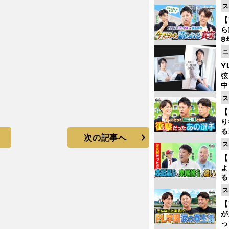
ス
【
ら
8
最
ニ
き
Y
弦
中
ス
」
【
り
る
次の記事へ
学
ス
け
【
よ
る
光
ス
ピ
【
が
っ