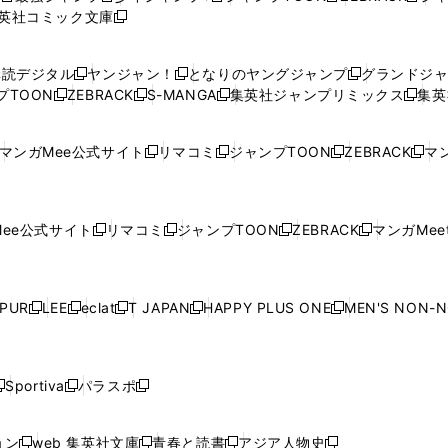
英社コミック文庫
し
新
し
し
し
し
い
い
し
い
い
い
ウ
ウ
い
ウ
ウ
ウ
購読デジタル
ヤンジャン！
となりのヤングジャンプ
グランドジ
新
新
新
ィ
ィ
ウ
ィ
ィ
ィ
プTOON
ZEBRACK
S-MANGA
集英社ジャンプリミックス
集英
新
し
新
し
新
し
新
ン
ン
ィ
ン
ン
ン
し
い
し
い
し
い
し
ド
ド
ン
ド
ド
ド
い
ウ
い
ウ
い
ウ
い
ウ
ウ
ド
ウ
ウ
ウ
マンガMee公式サイト
リマコミ
ジャンプTOON
ZEBRACK
マン
新
新
新
新
ウ
ィ
ウ
ィ
ウ
ィ
ウ
で
で
ウ
で
で
で
し
し
し
し
し
ィ
ン
ィ
ン
ィ
ン
ィ
開
開
で
開
開
開
い
い
い
い
い
ン
ド
ン
ド
ン
ド
ン
く
く
開
く
く
く
ウ
ウ
ウ
ウ
ウ
ド
ウ
ド
ウ
ド
ウ
ド
ee公式サイト
リマコミ
ジャンプTOON
ZEBRACK
マンガMeet
く
新
新
新
新
ィ
ィ
ィ
ィ
ィ
ウ
で
ウ
で
ウ
で
ウ
し
し
し
し
ン
ン
ン
ン
ン
で
開
で
開
で
開
で
い
い
い
い
ド
ド
ド
ド
ド
開
く
開
く
開
く
開
ウ
ウ
ウ
ウ
ウ
ウ
ウ
ウ
ウ
PUR
LEE
eclat
T JAPAN
HAPPY PLUS ONE
MEN'S NON-
く
く
く
く
新
新
新
新
新
ィ
ィ
ィ
ィ
で
で
で
で
で
し
し
し
し
し
ン
ン
ン
ン
開
開
開
開
開
い
い
い
い
い
ド
ド
ド
ド
く
く
く
く
く
ウ
ウ
ウ
ウ
ウ
ウ
ウ
ウ
ウ
Sportiva
パラスポ
新
新
ィ
ィ
ィ
ィ
ィ
で
で
で
で
し
し
し
ン
ン
ン
ン
ン
開
開
開
開
い
い
い
ド
ド
ド
ド
ド
ョン
web 集英社文庫
青春と読書
アジア人物史
く
く
く
く
新
新
新
新