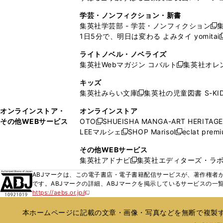
ウ
ウ
ウ
ド
ウ
ウ
ウ
く
し
し
ィ
ィ
学芸・ノンフィクション・新書
で
ウ
で
で
で
い
い
ン
ン
集英社学芸部 - 学芸・ノンフィクション
開
で
開
開
開
新
ウ
ウ
ド
ド
1日5分で、明日は変わる よみタイ yomitai
く
開
く
く
く
し
新
ィ
ィ
ウ
ウ
く
い
ン
ン
ライトノベル・ノベライズ
で
で
ウ
ド
ド
集英社Webマガジン コバルト
集英社オレ
開
開
新
ィ
ウ
ウ
く
く
し
ン
キッズ
で
で
い
ド
集英社みらい文庫
集英社の児童図書 S-KID
開
開
新
ウ
ウ
く
く
し
ィ
オンラインストア・
オンラインストア
で
い
ン
その他WEBサービス
OTO
SHUEISHA MANGA-ART HERITAGE
開
新
ウ
ド
LEEマルシェ
SHOP Marisol
eclat prem
く
し
新
新
ィ
ウ
い
し
し
ン
その他WEBサービス
で
ウ
い
い
ド
集英社アドナビ
集英社エディターズ・ラ
開
新
ィ
ウ
ウ
ウ
く
し
ABJマークは、この電子書店・電子書籍配信サービスが、著作権者か
ン
ィ
ィ
で
い
です。ABJマークの詳細、ABJマークを掲示しているサービスの一
ド
ン
ン
開
https://aebs.or.jp/
ウ
新
ウ
ド
ド
く
し
ィ
で
ウ
ウ
い
本ホームページに記載の文章・画像・写真などを無断で複製す
ン
開
で
で
ウ