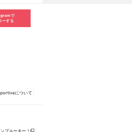
ものとは
新
agramで
ローする
Sportivaについて
ャンプルーキー！
新