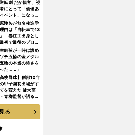
逆転劇 だが観客、視
者にとって「価値あ
イベント」になって
たか
原陵矢が無名校進学
理由は「自転車で13
」 春江工出身とし
最初で最後のプロ野
選手となった
生結弦が一時は諦め
ソチ五輪の金メダル
五輪の本当の怖さを
った......」
高校野球】創部10年
の甲子園初出場がす
てを変えた 健大高
・青栁監督が語る
機動破壊」はこうし
生まれた
見る
事