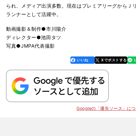
られ、メディア出演多数。現在はプレミアリーグからＪ
ランナーとして活躍中。
動画撮影＆制作●市川陽介
ディレクター●池田タツ
写真●JMPA代表撮影
いいね
Xでポストする
line
faceboo
x
k
Googleの「優先ソース」に