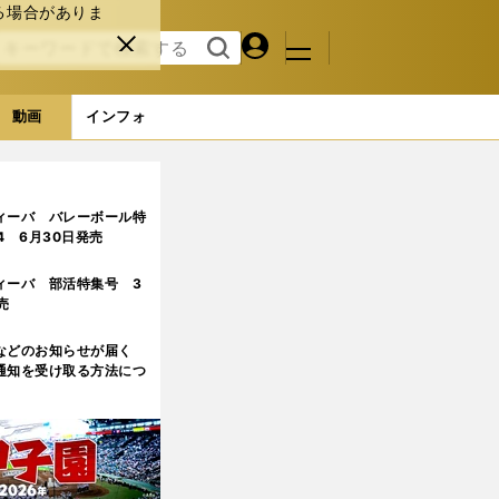
る場合がありま
マイペ
閉じ
検索
メニュ
ー
る
す
ジ
る
動画
インフォ
ィーバ バレーボール特
.4 6月30日発売
ィーバ 部活特集号 3
売
などのお知らせが届く
通知を受け取る方法につ