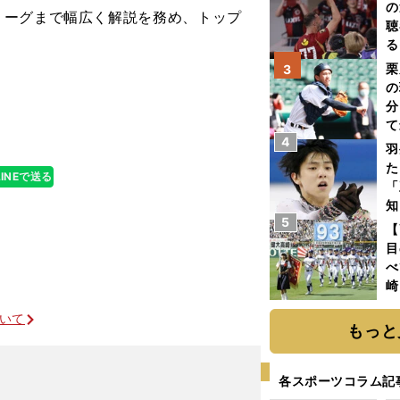
の
リーグまで幅広く解説を務め、トップ
聴
る
い
栗
3
の
分
て
4
球
羽
た
LINEで送る
「
知
5
【
目
べ
崎
「
ついて
て
もっと
各スポーツコラム記