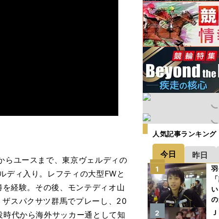
人気記事ランキング
今日
昨日
アからユースまで、東京ヴェルディの
羽
1
ェルディ入り。レフティの大型FWと
「
優勝を経験。その後、モンテディオ山
い
の
、ザスパクサツ群馬でプレーし、20
Ｊ
2
現役時代から海外サッカー通として知