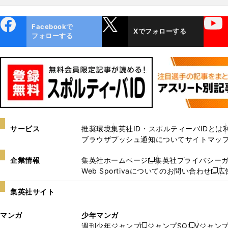
ebo
X
YouTube
Facebookで
Xでフォローする
ok
フォローする
サービス
推奨環境
集英社ID・スポルティーバIDとは
ブラウザプッシュ通知について
サイトマッ
企業情報
集英社ホームページ
集英社プライバシー
新
Web Sportivaについてのお問い合わせ
広
し
新
い
し
集英社サイト
ウ
い
ィ
ウ
マンガ
少年マンガ
ン
ィ
週刊少年ジャンプ
ジャンプSQ
Vジャン
ド
ン
新
新