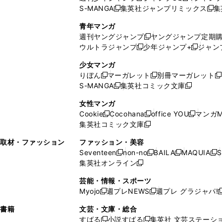
S-MANGA
集英社ジャンプリミックス
集
ウ
ド
新
し
し
新
で
ウ
し
い
い
し
青年マンガ
開
で
い
ウ
ウ
い
週刊ヤングジャンプ
ヤングジャンプ定期
新
く
開
ウ
ィ
ィ
ウ
ウルトラジャンプ
少年ジャンプ+
ジャン
新
し
新
く
ィ
ン
ン
ィ
し
い
し
ン
ド
ド
ン
少女マンガ
い
ウ
い
ド
ウ
ウ
ド
りぼん
マーガレット
別冊マーガレット
新
新
新
ウ
ィ
ウ
ウ
で
で
ウ
S-MANGA
集英社コミック文庫
し
新
し
新
ィ
ン
ィ
で
開
開
で
い
し
い
し
ン
ド
ン
女性マンガ
開
く
く
開
ウ
い
ウ
い
ド
ウ
ド
Cookie
Cocohana
office YOU
マンガM
く
く
新
新
新
ィ
ウ
ィ
ウ
ウ
で
ウ
集英社コミック文庫
し
新
し
し
ン
ィ
ン
ィ
で
開
で
い
し
い
い
ド
ン
ド
ン
取材・ファッション
ファッション・美容
開
く
開
ウ
い
ウ
ウ
ウ
ド
ウ
ド
Seventeen
non-no
BAILA
MAQUIA
S
く
く
新
新
新
新
ィ
ウ
ィ
ィ
で
ウ
で
ウ
集英社オンライン
し
新
し
し
し
ン
ィ
ン
ン
開
で
開
で
い
し
い
い
い
ド
ン
ド
ド
芸能・情報・スポーツ
く
開
く
開
ウ
い
ウ
ウ
ウ
ウ
ド
ウ
ウ
Myojo
週プレNEWS
週プレ グラジャパ!
く
く
新
新
新
ィ
ウ
ィ
ィ
ィ
で
ウ
で
で
し
し
ン
ィ
ン
ン
ン
書籍
文芸・文庫・総合
開
で
開
開
い
い
ド
ン
ド
ド
ド
すばる
小説すばる
集英社 文芸ステーシ
く
開
く
く
新
新