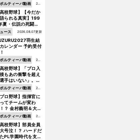
ポルティーバ動画
202
高校野球】【今だか
6.0
語られる真実】199
8.0
年夏・伝説の死闘の
7更
中にPL学園に何が起
ュース
2026.08.07更新
新
ていた！？
UZURU2027羽生結
カレンダー 予約受付
！
ポルティーバ動画
202
高校野球】「プロ入
6.0
後もあの衝撃を超え
8.0
【
サ
】
、
！
！
！
選手はいない」。PL
ッカーW杯
サッカー日本代表チュニジア戦レビュー
完璧な戦術
完璧な試合
MVPはあの人
6更
園トリオが衝撃を受
ポルティーバ動画
202
新
た選手
プロ野球】指揮官に
6.0
ってチームが変わ
8.0
！？ 金村義明＆大塚
6更
二が語る歴代監督エ
ポルティーバ動画
202
新
ソード
高校野球】部員全員
6.0
大号泣！？ ハードだ
8.0
たPL学園時代を支え
6更