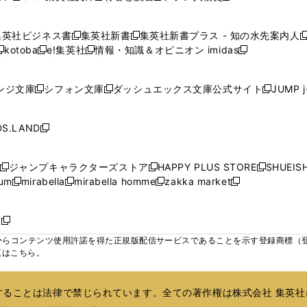
ウ
ウ
ウ
ウ
ウ
ウ
ウ
ウ
し
し
し
し
ィ
ィ
ィ
で
で
で
で
で
い
い
い
い
ン
ン
ン
集英社ビジネス書
集英社新書
集英社新書プラス - 知の水先案内人
開
開
開
開
開
新
新
新
ウ
ウ
ウ
ウ
ド
ド
ド
kotoba
e!集英社
情報・知識＆オピニオン imidas
く
く
く
く
く
新
し
新
し
新
ィ
ィ
ィ
ィ
ウ
ウ
ウ
し
し
い
し
い
し
ン
ン
ン
ン
で
で
で
い
い
ウ
い
ウ
い
ド
ド
ド
ド
ンジ文庫
シフォン文庫
ダッシュエックス文庫公式サイト
JUMP 
開
開
開
新
新
新
ウ
ウ
ィ
ウ
ィ
ウ
ウ
ウ
ウ
ウ
く
く
く
し
し
し
ィ
ィ
ン
ィ
ン
ィ
で
で
で
で
い
い
い
ン
ン
ド
ン
ド
ン
S.LAND
開
開
開
開
新
ウ
ウ
ウ
ド
ド
ウ
ド
ウ
ド
く
く
く
く
し
ィ
ィ
ィ
ウ
ウ
で
ウ
で
ウ
い
ン
ン
ン
ジャンプキャラクターズストア
HAPPY PLUS STORE
SHUEIS
で
で
開
で
開
で
新
新
新
ウ
ド
ド
ド
ium
mirabella
mirabella homme
zakka market
開
開
く
開
く
開
し
新
新
新
し
新
し
ィ
ウ
ウ
ウ
く
く
く
く
い
し
し
い
し
し
い
ン
で
で
で
ウ
い
い
ウ
い
い
ウ
ド
ボ
開
開
開
新
ィ
ウ
ウ
ィ
ウ
ウ
ィ
ウ
く
く
く
し
らコンテンツ使用許諾を得た正規版配信サービスであることを示す登録商標（登録番
ン
ィ
ィ
ン
ィ
ィ
ン
で
い
覧はこちら。
ド
ン
ン
ド
ン
ン
ド
開
ウ
ウ
ド
ド
ウ
ド
ド
ウ
く
ィ
で
ウ
ウ
で
ウ
ウ
で
ることは法律で禁じられています。全ての著作権は株式会社 集英社
ン
開
で
で
開
で
で
開