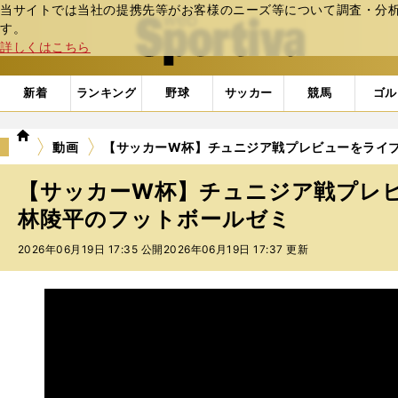
当サイトでは当社の提携先等がお客様のニーズ等について調査・分析し
web Sportiva (webスポルティーバ)
す。
詳しくはこちら
新着
ランキング
野球
サッカー
競馬
ゴル
we
動画
【サッカーW杯】チュニジア戦プレビューをライ
b
ス
【サッカーW杯】チュニジア戦プレ
ポ
ル
林陵平のフットボールゼミ
テ
2026年06月19日 17:35 公開
2026年06月19日 17:37 更新
ィ
ー
バ