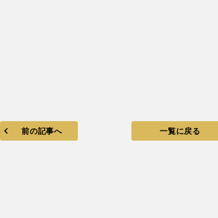
】
強
！
！
前の記事へ
一覧に戻る