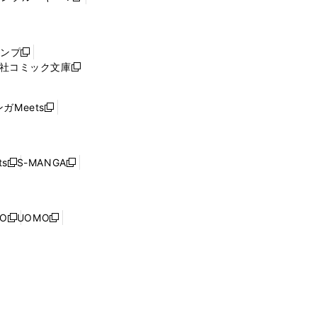
し
い
ウ
ャンプ
新
ィ
社コミック文庫
し
新
ン
い
し
ド
ウ
い
ウ
ガMeets
新
ィ
ウ
で
し
ン
ィ
開
い
ド
ン
く
ウ
ウ
ド
s
S-MANGA
新
新
ィ
で
ウ
し
し
ン
開
で
い
い
ド
く
開
ウ
ウ
ウ
NO
UOMO
く
新
新
ィ
ィ
で
し
し
ン
ン
開
い
い
ド
ド
く
ウ
ウ
ウ
ウ
ィ
ィ
で
で
ン
ン
開
開
ド
ド
く
く