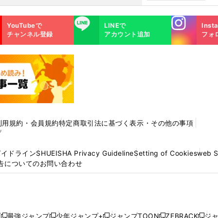
た
Instagra
LINE
YouTubeで
LINEで
Inst
m
チャンネル登録
アカウント追加
フォ
利用規約・会員規約
特定商取引法に基づく表示・その他の事項
プ
ガイドライン
SHUEISHA Privacy Guideline
Setting of Cookies
web 
告についてのお問い合わせ
プ
最強ジャンプ
少年ジャンプ+
ジャンプTOON
ZEBRACK
ジ
新
新
新
新
新