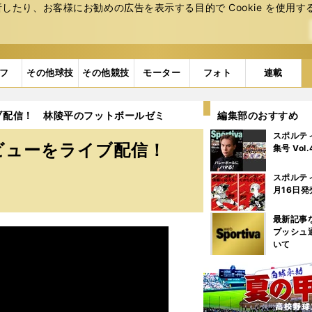
たり、お客様にお勧めの広告を表⽰する⽬的で Cookie を使⽤す
フ
その他球技
その他競技
モーター
フォト
連載
ブ配信！ 林陵平のフットボールゼミ
編集部のおすすめ
スポルテ
ビューをライブ配信！
集号 Vol
スポルテ
月16日発
最新記事
プッシュ
いて