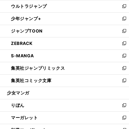
ウ
ン
ウ
し
ウルトラジャンプ
く
で
ド
ィ
い
新
開
ウ
ン
ウ
し
少年ジャンプ+
く
で
ド
ィ
い
新
開
ウ
ン
ウ
し
ジャンプTOON
く
で
ド
ィ
い
新
開
ウ
ン
ウ
し
ZEBRACK
く
で
ド
ィ
い
新
開
ウ
ン
ウ
し
S-MANGA
く
で
ド
ィ
い
新
開
ウ
ン
ウ
し
集英社ジャンプリミックス
く
で
ド
ィ
い
新
開
ウ
ン
ウ
し
集英社コミック文庫
く
で
ド
ィ
い
新
開
ウ
ン
ウ
し
少女マンガ
く
で
ド
ィ
い
開
ウ
ン
ウ
りぼん
く
で
ド
ィ
新
開
ウ
ン
し
マーガレット
く
で
ド
い
新
開
ウ
ウ
し