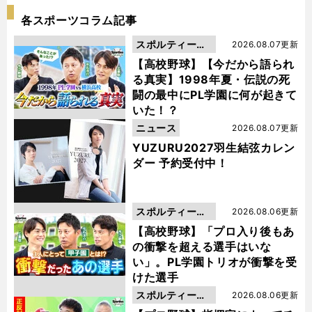
各スポーツコラム記事
スポルティーバ
2026.08.07更新
動画
【高校野球】【今だから語られ
る真実】1998年夏・伝説の死
闘の最中にPL学園に何が起きて
いた！？
ニュース
2026.08.07更新
YUZURU2027羽生結弦カレン
ダー 予約受付中！
スポルティーバ
2026.08.06更新
動画
【高校野球】「プロ入り後もあ
の衝撃を超える選手はいな
い」。PL学園トリオが衝撃を受
けた選手
スポルティーバ
2026.08.06更新