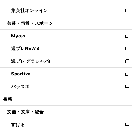
開
ウ
ン
ウ
し
集英社オンライン
く
で
ド
ィ
い
新
開
ウ
ン
ウ
し
芸能・情報・スポーツ
く
で
ド
ィ
い
開
ウ
ン
ウ
Myojo
く
で
ド
ィ
新
開
ウ
ン
し
週プレNEWS
く
で
ド
い
新
開
ウ
ウ
し
週プレ グラジャパ!
く
で
ィ
い
新
開
ン
ウ
し
Sportiva
く
ド
ィ
い
新
ウ
ン
ウ
し
パラスポ
で
ド
ィ
い
新
開
ウ
ン
ウ
し
書籍
く
で
ド
ィ
い
開
ウ
ン
ウ
文芸・文庫・総合
く
で
ド
ィ
開
ウ
ン
すばる
く
で
ド
新
開
ウ
し