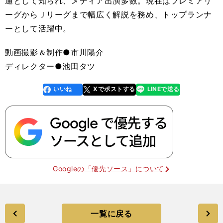
通として知られ、メディア出演多数。現在はプレミアリ
ーグからＪリーグまで幅広く解説を務め、トップランナ
ーとして活躍中。
動画撮影＆制作●市川陽介
ディレクター●池田タツ
いいね
Xでポストする
LINEで送る
line
faceboo
x
k
Googleの「優先ソース」について
一覧に戻る