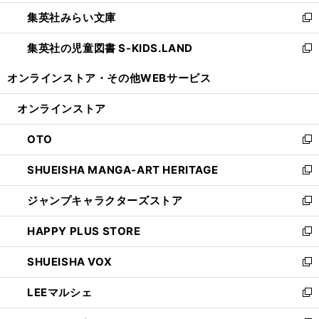
開
ウ
ン
ウ
集英社みらい文庫
く
で
ド
ィ
新
開
ウ
ン
し
集英社の児童図書 S-KIDS.LAND
く
で
ド
い
新
開
ウ
ウ
し
オンラインストア・
その他WEBサービス
く
で
ィ
い
開
ン
ウ
オンラインストア
く
ド
ィ
ウ
ン
OTO
で
ド
新
開
ウ
し
SHUEISHA MANGA-ART HERITAGE
く
で
い
新
開
ウ
し
ジャンプキャラクターズストア
く
ィ
い
新
ン
ウ
し
HAPPY PLUS STORE
ド
ィ
い
新
ウ
ン
ウ
し
SHUEISHA VOX
で
ド
ィ
い
新
開
ウ
ン
ウ
し
LEEマルシェ
く
で
ド
ィ
い
新
開
ウ
ン
ウ
し