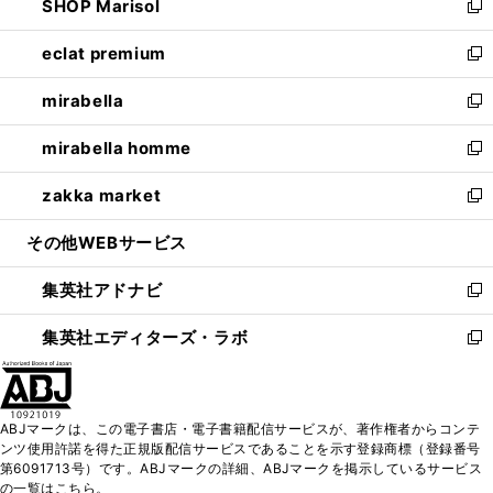
SHOP Marisol
く
で
ド
ィ
い
新
開
ウ
ン
ウ
し
eclat premium
く
で
ド
ィ
い
新
開
ウ
ン
ウ
し
mirabella
く
で
ド
ィ
い
新
開
ウ
ン
ウ
し
mirabella homme
く
で
ド
ィ
い
新
開
ウ
ン
ウ
し
zakka market
く
で
ド
ィ
い
新
開
ウ
ン
ウ
し
その他WEBサービス
く
で
ド
ィ
い
開
ウ
ン
ウ
集英社アドナビ
く
で
ド
ィ
新
開
ウ
ン
し
集英社エディターズ・ラボ
く
で
ド
い
新
開
ウ
ウ
し
く
で
ィ
い
開
ン
ウ
ABJマークは、この電子書店・電子書籍配信サービスが、著作権者からコンテ
く
ド
ィ
ンツ使用許諾を得た正規版配信サービスであることを示す登録商標（登録番号
ウ
ン
第6091713号）です。ABJマークの詳細、ABJマークを掲示しているサービス
で
ド
の一覧はこちら。