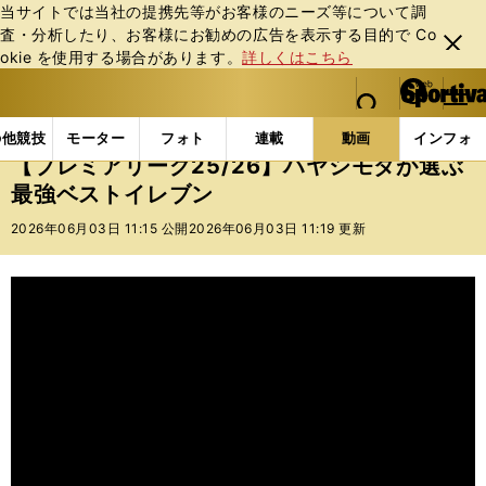
当サイトでは当社の提携先等がお客様のニーズ等について調
査・分析したり、お客様にお勧めの広告を表⽰する⽬的で Co
閉じ
okie を使⽤する場合があります。
詳しくはこちら
る
マイペ
web Sportiva (webスポルティーバ)
検索
メニュ
we
ー
動画
【プレミアリーグ25/26】ハヤシモダが選ぶ 最
b
ジ
の他競技
モーター
フォト
連載
動画
インフォ
ス
【プレミアリーグ25/26】ハヤシモダが選ぶ
ポ
最強ベストイレブン
ル
テ
2026年06月03日 11:15 公開
2026年06月03日 11:19 更新
ィ
ー
バ