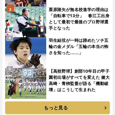
栗原陵矢が無名校進学の理由は
3
「自転車で13分」 春江工出身
として最初で最後のプロ野球選
手となった
4
羽生結弦が一時は諦めたソチ五
輪の金メダル「五輪の本当の怖
さを知った......」
5
【高校野球】創部10年目の甲子
園初出場がすべてを変えた 健大
高崎・青栁監督が語る「機動破
壊」はこうして生まれた
もっと見る