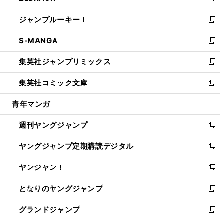
新
開
ウ
ン
ウ
し
ジャンプルーキー！
く
で
ド
ィ
い
新
開
ウ
ン
ウ
し
S-MANGA
く
で
ド
ィ
い
新
開
ウ
ン
ウ
し
集英社ジャンプリミックス
く
で
ド
ィ
い
新
開
ウ
ン
ウ
し
集英社コミック文庫
く
で
ド
ィ
い
新
開
ウ
ン
ウ
し
青年マンガ
く
で
ド
ィ
い
開
ウ
ン
ウ
週刊ヤングジャンプ
く
で
ド
ィ
新
開
ウ
ン
し
ヤングジャンプ定期購読デジタル
く
で
ド
い
新
開
ウ
ウ
し
ヤンジャン！
く
で
ィ
い
新
開
ン
ウ
し
となりのヤングジャンプ
く
ド
ィ
い
新
ウ
ン
ウ
し
グランドジャンプ
で
ド
ィ
い
新
開