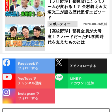
動画
【プロ野球】指揮官によってチ
ームが変わる！？ 金村義明＆大
塚光二が語る歴代監督エピソー
ド
スポルティーバ
2026.08.06更新
動画
【高校野球】部員全員が大号
泣！？ ハードだったPL学園時
代を支えたものとは
cebo
X
Facebookで
Xでフォローする
ok
フォローする
uTube
LINE
YouTubeで
LINEで
チャンネル登録
アカウント追加
stagra
Instagramで
m
フォローする