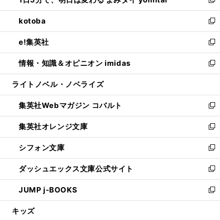
ド
ィ
い
新
開
ウ
ン
ウ
し
kotoba
く
で
ド
ィ
い
新
開
ウ
ン
ウ
し
e!集英社
く
で
ド
ィ
い
新
開
ウ
ン
ウ
し
情報・知識＆オピニオン imidas
く
で
ド
ィ
い
新
開
ウ
ン
ウ
し
ライトノベル・ノベライズ
く
で
ド
ィ
い
開
ウ
ン
ウ
集英社Webマガジン コバルト
く
で
ド
ィ
新
開
ウ
ン
し
集英社オレンジ文庫
く
で
ド
い
新
開
ウ
ウ
し
シフォン文庫
く
で
ィ
い
新
開
ン
ウ
し
ダッシュエックス文庫公式サイト
く
ド
ィ
い
新
ウ
ン
ウ
し
JUMP j-BOOKS
で
ド
ィ
い
新
開
ウ
ン
ウ
し
キッズ
く
で
ド
ィ
い