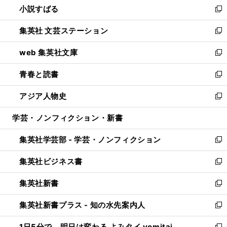
小説すばる
く
で
い
新
開
ウ
し
集英社 文芸ステーション
く
ィ
い
新
ン
ウ
し
web 集英社文庫
ド
ィ
い
新
ウ
ン
ウ
し
青春と読書
で
ド
ィ
い
新
開
ウ
ン
ウ
し
アジア人物史
く
で
ド
ィ
い
新
開
ウ
ン
ウ
し
学芸・ノンフィクション・新書
く
で
ド
ィ
い
開
ウ
ン
ウ
集英社学芸部 - 学芸・ノンフィクション
く
で
ド
ィ
新
開
ウ
ン
し
集英社ビジネス書
く
で
ド
い
新
開
ウ
ウ
し
集英社新書
く
で
ィ
い
新
開
ン
ウ
し
集英社新書プラス - 知の水先案内人
く
ド
ィ
い
新
ウ
ン
ウ
し
1日5分で、明日は変わる よみタイ yomitai
で