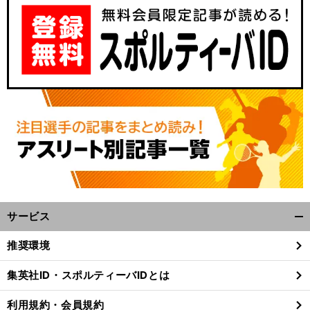
サービス
開
く/
推奨環境
閉
じ
集英社ID・スポルティーバIDとは
る
利用規約・会員規約