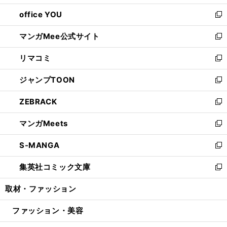
開
ウ
ウ
し
office YOU
く
で
ィ
い
新
開
ン
ウ
し
マンガMee公式サイト
く
ド
ィ
い
新
ウ
ン
ウ
し
リマコミ
で
ド
ィ
い
新
開
ウ
ン
ウ
し
ジャンプTOON
く
で
ド
ィ
い
新
開
ウ
ン
ウ
し
ZEBRACK
く
で
ド
ィ
い
新
開
ウ
ン
ウ
し
マンガMeets
く
で
ド
ィ
い
新
開
ウ
ン
ウ
し
S-MANGA
く
で
ド
ィ
い
新
開
ウ
ン
ウ
し
集英社コミック文庫
く
で
ド
ィ
い
新
開
ウ
ン
ウ
し
取材・ファッション
く
で
ド
ィ
い
開
ウ
ン
ウ
ファッション・美容
く
で
ド
ィ
開
ウ
ン