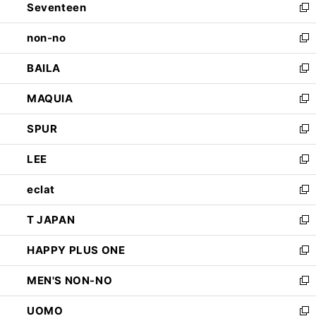
Seventeen
く
で
ド
新
開
ウ
し
non-no
く
で
い
新
開
ウ
し
BAILA
く
ィ
い
新
ン
ウ
し
MAQUIA
ド
ィ
い
新
ウ
ン
ウ
し
SPUR
で
ド
ィ
い
新
開
ウ
ン
ウ
し
LEE
く
で
ド
ィ
い
新
開
ウ
ン
ウ
し
eclat
く
で
ド
ィ
い
新
開
ウ
ン
ウ
し
T JAPAN
く
で
ド
ィ
い
新
開
ウ
ン
ウ
し
HAPPY PLUS ONE
く
で
ド
ィ
い
新
開
ウ
ン
ウ
し
MEN'S NON-NO
く
で
ド
ィ
い
新
開
ウ
ン
ウ
し
UOMO
く
で
ド
ィ
い
新