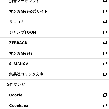
別冊マーガレット
く
で
ィ
い
新
開
ン
ウ
し
マンガMee公式サイト
く
ド
ィ
い
新
ウ
ン
ウ
し
リマコミ
で
ド
ィ
い
新
開
ウ
ン
ウ
し
ジャンプTOON
く
で
ド
ィ
い
新
開
ウ
ン
ウ
し
ZEBRACK
く
で
ド
ィ
い
新
開
ウ
ン
ウ
し
マンガMeets
く
で
ド
ィ
い
新
開
ウ
ン
ウ
し
S-MANGA
く
で
ド
ィ
い
新
開
ウ
ン
ウ
し
集英社コミック文庫
く
で
ド
ィ
い
新
開
ウ
ン
ウ
し
女性マンガ
く
で
ド
ィ
い
開
ウ
ン
ウ
Cookie
く
で
ド
ィ
新
開
ウ
ン
し
Cocohana
く
で
ド
い
新