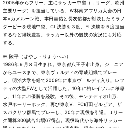
2005年からフリー。主にサッカー中継（Ｊリーグ、欧州
主要リーグ）を担当している。Ｗ杯南アフリカ大会の日
本×カメルーン戦、本田圭佑と長友佑都が対決したミラノ
ダービーを現地中継。CL決勝を３度、EL決勝を５度担当
するなど経験豊富。サッカー以外の競技の実況にも対応
する。
林 陵平（はやし・りょうへい）
1986年９月８日生まれ。東京都八王子市出身。ジュニア
からユースまで、東京ヴェルディの育成組織でプレー
し、明治大学を経て2009年に東京ヴェルディ入り。レフ
ティの大型FWとして活躍した。10年に柏レイソルに移籍
し、11年にJ1優勝を経験。その後、モンテディオ山形、
水戸ホーリーホック、再び東京Ⅴ、FC町田ゼルビア、ザ
スパクサツ群馬でプレーし、20年に現役を引退。Ｊリー
グ通算300試合出場67得点。現役時代から海外サッカー