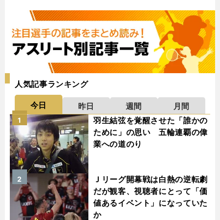
人気記事ランキング
今日
昨日
週間
月間
羽生結弦を覚醒させた「誰かの
1
ために」の思い 五輪連覇の偉
業への道のり
Ｊリーグ開幕戦は白熱の逆転劇
2
だが観客、視聴者にとって「価
値あるイベント」になっていた
か