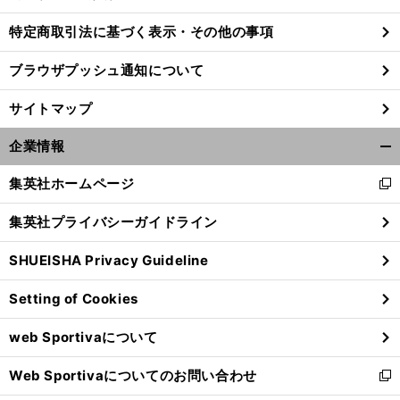
特定商取引法に基づく表示・その他の事項
ブラウザプッシュ通知について
サイトマップ
企業情報
開
く/
集英社ホームページ
新
閉
し
じ
集英社プライバシーガイドライン
い
る
ウ
SHUEISHA Privacy Guideline
ィ
！
】
【
サ
】
!
・
！
ン
ッカーW杯
M
LK
山中柔太朗
×
林陵平
優勝候補スペイン代表を徹底分析
25
26
B
G6
×
【
I
Setting of Cookies
ド
ウ
web Sportivaについて
で
開
Web Sportivaについてのお問い合わせ
く
新
し