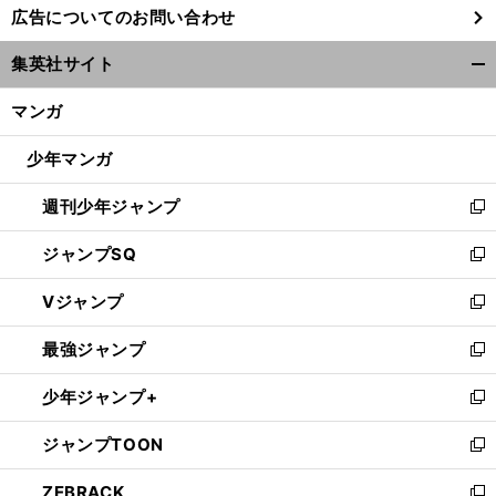
広告についてのお問い合わせ
い
ウ
集英社サイト
ィ
開
ン
く/
マンガ
ド
閉
ウ
じ
少年マンガ
で
る
開
週刊少年ジャンプ
く
新
し
ジャンプSQ
い
新
ウ
し
Vジャンプ
ィ
い
新
ン
ウ
し
最強ジャンプ
ド
ィ
い
新
ウ
ン
ウ
し
少年ジャンプ+
で
ド
ィ
い
新
開
ウ
ン
ウ
し
ジャンプTOON
く
で
ド
ィ
い
新
開
ウ
ン
ウ
し
ZEBRACK
く
で
ド
ィ
い