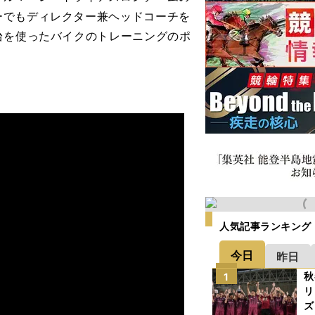
ーでもディレクター兼ヘッドコーチを
台を使ったバイクのトレーニングのポ
人気記事ランキング
今日
昨日
秋
1
リ
ズ