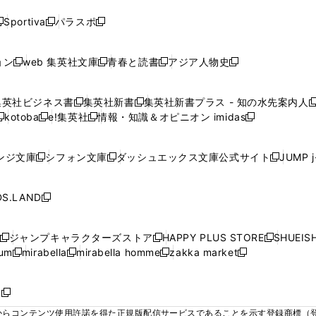
ド
ド
ド
ド
く
く
く
く
く
ウ
ウ
ウ
ウ
ウ
ウ
ウ
ウ
ウ
Sportiva
パラスポ
新
新
ィ
ィ
ィ
ィ
ィ
で
で
で
で
し
し
し
ン
ン
ン
ン
ン
開
開
開
開
い
い
い
ド
ド
ド
ド
ド
ョン
web 集英社文庫
青春と読書
アジア人物史
く
く
く
く
新
新
新
新
ウ
ウ
ウ
ウ
ウ
ウ
ウ
ウ
し
し
し
し
ィ
ィ
ィ
で
で
で
で
で
い
い
い
い
ン
ン
ン
集英社ビジネス書
集英社新書
集英社新書プラス - 知の水先案内人
開
開
開
開
開
新
新
新
ウ
ウ
ウ
ウ
ド
ド
ド
kotoba
e!集英社
情報・知識＆オピニオン imidas
く
く
く
く
く
新
し
新
し
新
ィ
ィ
ィ
ィ
ウ
ウ
ウ
し
し
い
し
い
し
ン
ン
ン
ン
で
で
で
い
い
ウ
い
ウ
い
ド
ド
ド
ド
ンジ文庫
シフォン文庫
ダッシュエックス文庫公式サイト
JUMP 
開
開
開
新
新
新
ウ
ウ
ィ
ウ
ィ
ウ
ウ
ウ
ウ
ウ
く
く
く
し
し
し
ィ
ィ
ン
ィ
ン
ィ
で
で
で
で
い
い
い
ン
ン
ド
ン
ド
ン
S.LAND
開
開
開
開
新
ウ
ウ
ウ
ド
ド
ウ
ド
ウ
ド
く
く
く
く
し
ィ
ィ
ィ
ウ
ウ
で
ウ
で
ウ
い
ン
ン
ン
ジャンプキャラクターズストア
HAPPY PLUS STORE
SHUEIS
で
で
開
で
開
で
新
新
新
ウ
ド
ド
ド
ium
mirabella
mirabella homme
zakka market
開
開
く
開
く
開
し
新
新
新
し
新
し
ィ
ウ
ウ
ウ
く
く
く
く
い
し
し
い
し
し
い
ン
で
で
で
ウ
い
い
ウ
い
い
ウ
ド
ボ
開
開
開
新
ィ
ウ
ウ
ィ
ウ
ウ
ィ
ウ
く
く
く
し
らコンテンツ使用許諾を得た正規版配信サービスであることを示す登録商標（登録番
ン
ィ
ィ
ン
ィ
ィ
ン