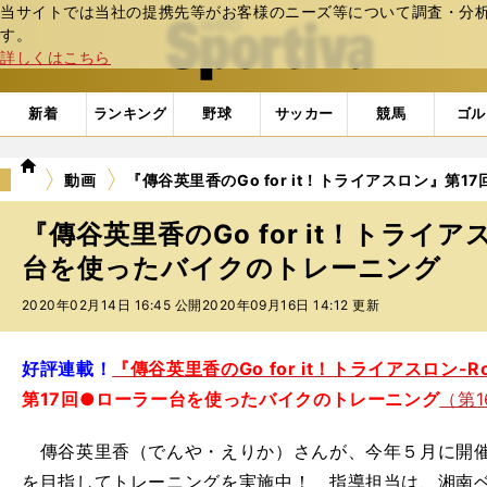
当サイトでは当社の提携先等がお客様のニーズ等について調査・分析し
web Sportiva (webスポルティーバ)
す。
詳しくはこちら
新着
ランキング
野球
サッカー
競馬
ゴル
we
動画
『傳谷英里香のGo for it！トライアスロン』第
b
ス
『傳谷英里香のGo for it！トライ
ポ
ル
台を使ったバイクのトレーニング
テ
2020年02月14日 16:45 公開
2020年09月16日 14:12 更新
ィ
ー
バ
好評連載！
『傳谷英里香のGo for it！トライアスロン-Roa
第17回●ローラー台を使ったバイクのトレーニング
（第
傳谷英里香（でんや・えりか）さんが、今年５月に開催
を目指してトレーニングを実施中！ 指導担当は、湘南