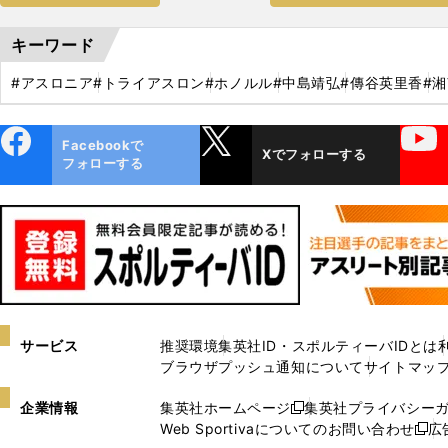
キーワード
#アスロニア
#トライアスロン
#ホノルル
#中島靖弘
#傳谷英里香
#
ebo
X
YouTube
Facebookで
Xでフォローする
ok
フォローする
サービス
推奨環境
集英社ID・スポルティーバIDとは
ブラウザプッシュ通知について
サイトマッ
企業情報
集英社ホームページ
集英社プライバシー
新
Web Sportivaについてのお問い合わせ
広
し
新