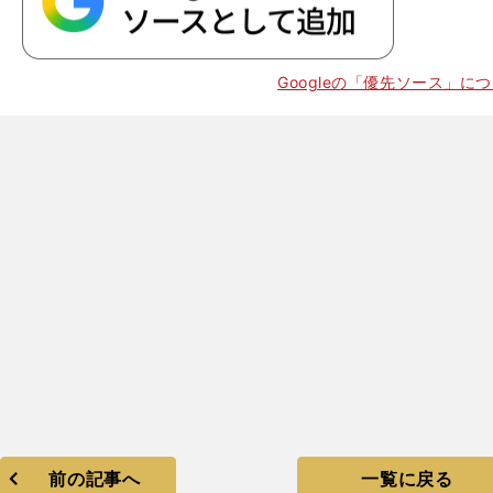
』
ラ
！
Googleの「優先ソース」に
Go
o
16
f
r
i
t
『
前の記事へ
一覧に戻る