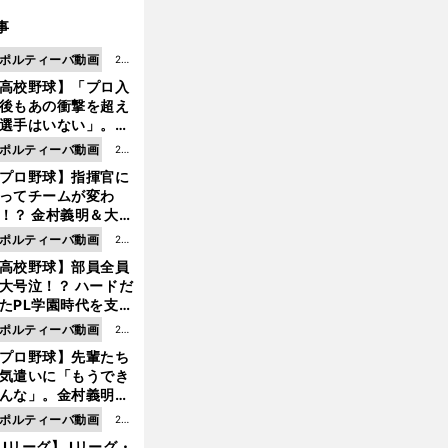
事
ポルティーバ動画
202
高校野球】「プロ入
6.0
後もあの衝撃を超え
8.0
選手はいない」。PL
6更
園トリオが衝撃を受
ポルティーバ動画
202
新
た選手
プロ野球】指揮官に
6.0
ってチームが変わ
8.0
！？ 金村義明＆大塚
6更
二が語る歴代監督エ
ポルティーバ動画
202
新
ソード
高校野球】部員全員
6.0
大号泣！？ ハードだ
8.0
たPL学園時代を支え
6更
ものとは
ポルティーバ動画
202
新
プロ野球】先輩たち
6.0
気遣いに「もうでき
8.0
んな」。金村義明＆
6更
塚光二が明かす引退
ポルティーバ動画
202
新
ピソード！
Jリーグ】Jリーグ・
6.0