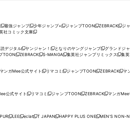
プ
最強ジャンプ
少年ジャンプ+
ジャンプTOON
ZEBRACK
ジ
新
新
新
新
新
英社コミック文庫
し
新
し
し
し
し
い
い
し
い
い
い
ウ
ウ
い
ウ
ウ
ウ
購読デジタル
ヤンジャン！
となりのヤングジャンプ
グランドジ
新
新
新
ィ
ィ
ウ
ィ
ィ
ィ
プTOON
ZEBRACK
S-MANGA
集英社ジャンプリミックス
集英
新
し
新
し
新
し
新
ン
ン
ィ
ン
ン
ン
し
い
し
い
し
い
し
ド
ド
ン
ド
ド
ド
い
ウ
い
ウ
い
ウ
い
ウ
ウ
ド
ウ
ウ
ウ
マンガMee公式サイト
リマコミ
ジャンプTOON
ZEBRACK
マン
新
新
新
新
ウ
ィ
ウ
ィ
ウ
ィ
ウ
で
で
ウ
で
で
で
し
し
し
し
し
ィ
ン
ィ
ン
ィ
ン
ィ
開
開
で
開
開
開
い
い
い
い
い
ン
ド
ン
ド
ン
ド
ン
く
く
開
く
く
く
ウ
ウ
ウ
ウ
ウ
ド
ウ
ド
ウ
ド
ウ
ド
ee公式サイト
リマコミ
ジャンプTOON
ZEBRACK
マンガMeet
く
新
新
新
新
ィ
ィ
ィ
ィ
ィ
ウ
で
ウ
で
ウ
で
ウ
し
し
し
し
ン
ン
ン
ン
ン
で
開
で
開
で
開
で
い
い
い
い
ド
ド
ド
ド
ド
開
く
開
く
開
く
開
ウ
ウ
ウ
ウ
ウ
ウ
ウ
ウ
ウ
PUR
LEE
eclat
T JAPAN
HAPPY PLUS ONE
MEN'S NON-
く
く
く
く
新
新
新
新
新
ィ
ィ
ィ
ィ
で
で
で
で
で
し
し
し
し
し
ン
ン
ン
ン
開
開
開
開
開
い
い
い
い
い