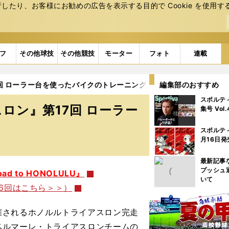
たり、お客様にお勧めの広告を表⽰する⽬的で Cookie を使⽤す
フ
その他球技
その他競技
モーター
フォト
連載
17回 ローラー台を使ったバイクのトレーニング
編集部のおすすめ
スポルテ
アスロン』第17回 ローラー
集号 Vol
スポルテ
月16日発
最新記事
プッシュ
d to HONOLULU』
いて
16回はこちら＞＞）
されるホノルルトライアスロン完走
ベルマーレ・トライアスロンチームの