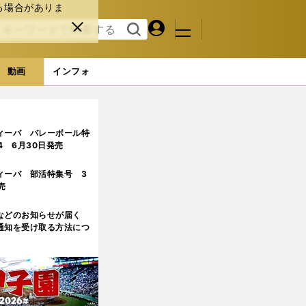
る場合がありま
マイペ
閉じ
検索
メニュ
ー
る
す
ジ
る
動画
インフォ
ィーバ バレーボール特
.4 6月30日発売
ィーバ 部活特集号 3
売
などのお知らせが届く
通知を受け取る方法につ