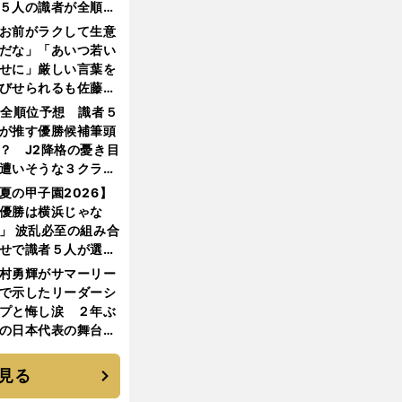
５人の識者が全順位
大胆予想
お前がラクして生意
だな」「あいつ若い
せに」厳しい言葉を
びせられるも佐藤慎
郎が貫いた誇りとフ
1全順位予想 識者５
ンへの思い
が推す優勝候補筆頭
？ J2降格の憂き目
遭いそうな３クラブ
は？
夏の甲子園2026】
優勝は横浜じゃな
」 波乱必至の組み合
せで識者５人が選ん
優勝校はここだ！
村勇輝がサマーリー
で示したリーダーシ
プと悔し涙 ２年ぶ
の日本代表の舞台を
に３年目のNBA挑戦
続く
見る