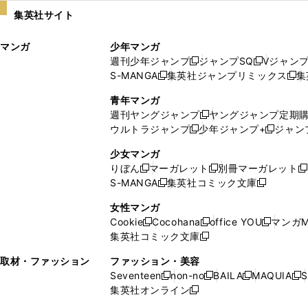
い
し
集英社サイト
ウ
い
ィ
ウ
マンガ
少年マンガ
ン
ィ
週刊少年ジャンプ
ジャンプSQ
Vジャン
ド
ン
新
新
S-MANGA
集英社ジャンプリミックス
集
ウ
ド
新
し
し
新
で
ウ
し
い
い
し
青年マンガ
開
で
い
ウ
ウ
い
週刊ヤングジャンプ
ヤングジャンプ定期
新
く
開
ウ
ィ
ィ
ウ
ウルトラジャンプ
少年ジャンプ+
ジャン
新
し
新
く
ィ
ン
ン
ィ
し
い
し
ン
ド
ド
ン
少女マンガ
い
ウ
い
ド
ウ
ウ
ド
りぼん
マーガレット
別冊マーガレット
新
新
新
ウ
ィ
ウ
ウ
で
で
ウ
S-MANGA
集英社コミック文庫
し
新
し
新
ィ
ン
ィ
で
開
開
で
い
し
い
し
ン
ド
ン
女性マンガ
開
く
く
開
ウ
い
ウ
い
ド
ウ
ド
Cookie
Cocohana
office YOU
マンガM
く
く
新
新
新
ィ
ウ
ィ
ウ
ウ
で
ウ
集英社コミック文庫
し
新
し
し
ン
ィ
ン
ィ
で
開
で
い
し
い
い
ド
ン
ド
ン
取材・ファッション
ファッション・美容
開
く
開
ウ
い
ウ
ウ
ウ
ド
ウ
ド
Seventeen
non-no
BAILA
MAQUIA
S
く
く
新
新
新
新
ィ
ウ
ィ
ィ
で
ウ
で
ウ
集英社オンライン
し
新
し
し
し
ン
ィ
ン
ン
開
で
開
で
い
し
い
い
い