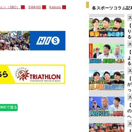
ョン（SBC）
。
SWANS
、
Kabuto
各スポーツコラム記
ス
【
り
る
学
ス
け
【
よ
る
光
ス
ピ
【
が
っ
た
ス
【
LINEで送る
の
へ
大
ス
エ
【