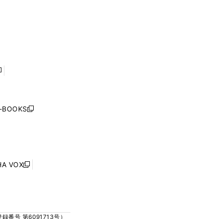
ド
ド
く
ウ
ウ
ウ
ウ
ィ
ィ
で
で
ン
ン
開
開
ド
ド
く
く
ウ
ウ
で
で
開
開
く
く
し
い
ウ
j-BOOKS
新
ィ
し
ン
い
ド
ウ
ウ
ィ
で
ン
HA VOX
開
新
ド
く
し
ウ
い
で
ウ
開
ィ
く
号 第6091713号）
ン