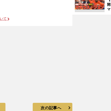
マ
島
】
歳
ついて
次の記事へ