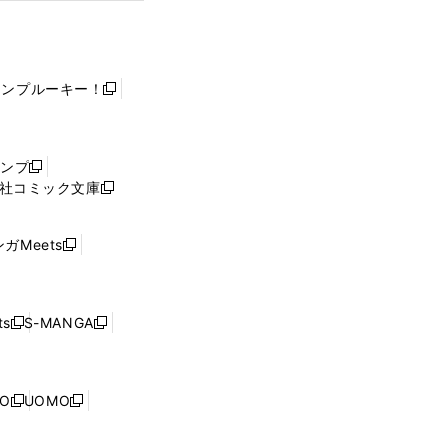
ャンプルーキー！
新
し
い
ウ
ャンプ
新
ィ
社コミック文庫
し
新
ン
い
し
ド
ウ
い
ウ
ガMeets
新
ィ
ウ
で
し
ン
ィ
開
い
ド
ン
く
ウ
ウ
ド
s
S-MANGA
新
新
ィ
で
ウ
し
し
ン
開
で
い
い
ド
く
開
ウ
ウ
ウ
NO
UOMO
く
新
新
ィ
ィ
で
し
し
ン
ン
開
い
い