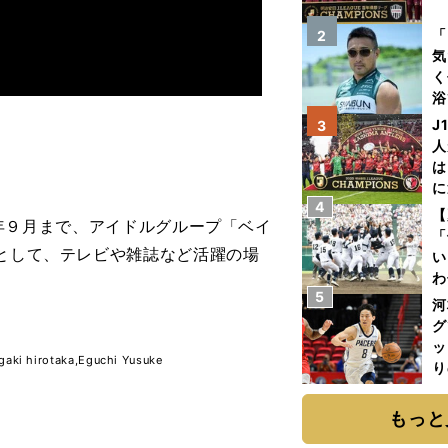
を
「
2
気
く
浴
太
J
3
ァ
人
は
に
4
と
【
18年９月まで、アイドルグループ「ベイ
「
心として、テレビや雑誌など活躍の場
い
わ
5
だ
河
グ
ッ
hirotaka,Eguchi Yusuke
り
糧
は
もっと