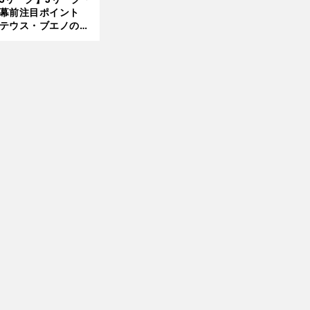
開幕前注目ポイント
8.0
テウス・ブエノの鹿
5更
移籍！ 恐るべし15
フ
。
レ
」
新
磯部怜夢！
ィーゴが久保に太鼓判
「
アルでプレーするチャンスが必ず来る