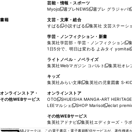
ド
ン
ド
ド
芸能・情報・スポーツ
く
開
く
開
ウ
い
ウ
ウ
ウ
ウ
ド
ウ
ウ
Myojo
週プレNEWS
週プレ グラジャパ!
く
く
新
新
新
ィ
ウ
ィ
ィ
ィ
で
ウ
で
で
し
し
ン
ィ
ン
ン
ン
書籍
文芸・文庫・総合
開
で
開
開
い
い
ド
ン
ド
ド
ド
すばる
小説すばる
集英社 文芸ステーシ
く
開
く
く
新
新
ウ
ウ
ウ
ド
ウ
ウ
ウ
く
し
し
ィ
ィ
学芸・ノンフィクション・新書
で
ウ
で
で
で
い
い
ン
ン
集英社学芸部 - 学芸・ノンフィクション
開
で
開
開
開
新
ウ
ウ
ド
ド
1日5分で、明日は変わる よみタイ yomitai
く
開
く
く
く
し
新
ィ
ィ
ウ
ウ
く
い
ン
ン
ライトノベル・ノベライズ
で
で
ウ
ド
ド
集英社Webマガジン コバルト
集英社オレ
開
開
新
ィ
ウ
ウ
く
く
し
ン
キッズ
で
で
い
ド
集英社みらい文庫
集英社の児童図書 S-KID
開
開
新
ウ
ウ
く
く
し
ィ
オンラインストア・
オンラインストア
で
い
ン
その他WEBサービス
OTO
SHUEISHA MANGA-ART HERITAGE
開
新
ウ
ド
LEEマルシェ
SHOP Marisol
eclat prem
く
し
新
新
ィ
ウ
い
し
し
ン
その他WEBサービス
で
ウ
い
い
ド
集英社アドナビ
集英社エディターズ・ラ
開
新
ィ
ウ
ウ
ウ
く
し
ABJマークは、この電子書店・電子書籍配信サービスが、著作権者か
ン
ィ
ィ