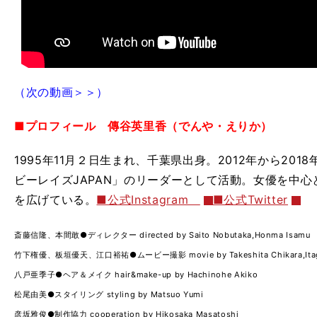
（次の動画＞＞）
■プロフィール
傳谷英里香（でんや・えりか）
1995年11月２日生まれ、千葉県出身。2012年から20
ビーレイズJAPAN」のリーダーとして活動。女優を中
を広げている。
■公式Instagram
■公式Twitter
斎藤信隆、本間敢●ディレクター directed by Saito Nobutaka,Honma Isamu
竹下権優、板垣優天、江口裕祐●ムービー撮影 movie by Takeshita Chikara,Itagaki 
八戸亜季子●ヘア＆メイク hair&make-up by Hachinohe Akiko
松尾由美●スタイリング styling by Matsuo Yumi
彦坂雅俊●制作協力 cooperation by Hikosaka Masatoshi