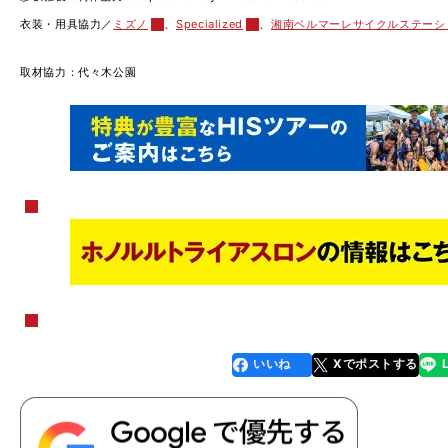
衣装・用具協力／
ミズノ
、
Specialized
、
湘南ベルマーレサイクルステーシ
取材協力：代々木公園
いいね
Xでポストする
line
faceboo
x
k