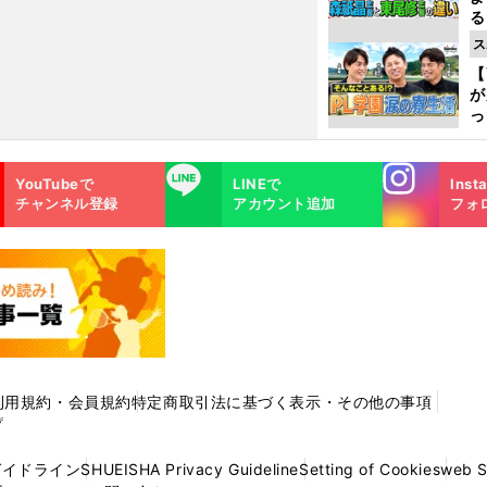
る
光
ス
ピ
【
が
っ
た
Instagra
LINE
YouTubeで
LINEで
Inst
m
チャンネル登録
アカウント追加
フォ
利用規約・会員規約
特定商取引法に基づく表示・その他の事項
プ
ガイドライン
SHUEISHA Privacy Guideline
Setting of Cookies
web 