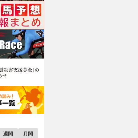
週間
月間