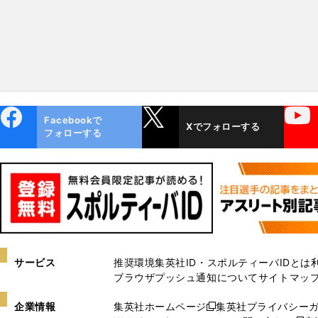
ebo
X
YouTube
Facebookで
Xでフォローする
ok
フォローする
サービス
推奨環境
集英社ID・スポルティーバIDとは
ブラウザプッシュ通知について
サイトマッ
企業情報
集英社ホームページ
集英社プライバシー
新