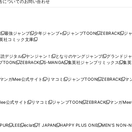
告についてのお問い合わせ
プ
最強ジャンプ
少年ジャンプ+
ジャンプTOON
ZEBRACK
ジ
新
新
新
新
新
英社コミック文庫
し
新
し
し
し
し
い
い
し
い
い
い
ウ
ウ
い
ウ
ウ
ウ
購読デジタル
ヤンジャン！
となりのヤングジャンプ
グランドジ
新
新
新
ィ
ィ
ウ
ィ
ィ
ィ
プTOON
ZEBRACK
S-MANGA
集英社ジャンプリミックス
集英
新
し
新
し
新
し
新
ン
ン
ィ
ン
ン
ン
し
い
し
い
し
い
し
ド
ド
ン
ド
ド
ド
い
ウ
い
ウ
い
ウ
い
ウ
ウ
ド
ウ
ウ
ウ
マンガMee公式サイト
リマコミ
ジャンプTOON
ZEBRACK
マン
新
新
新
新
ウ
ィ
ウ
ィ
ウ
ィ
ウ
で
で
ウ
で
で
で
し
し
し
し
し
ィ
ン
ィ
ン
ィ
ン
ィ
開
開
で
開
開
開
い
い
い
い
い
ン
ド
ン
ド
ン
ド
ン
く
く
開
く
く
く
ウ
ウ
ウ
ウ
ウ
ド
ウ
ド
ウ
ド
ウ
ド
ee公式サイト
リマコミ
ジャンプTOON
ZEBRACK
マンガMeet
く
新
新
新
新
ィ
ィ
ィ
ィ
ィ
ウ
で
ウ
で
ウ
で
ウ
し
し
し
し
ン
ン
ン
ン
ン
で
開
で
開
で
開
で
い
い
い
い
ド
ド
ド
ド
ド
開
く
開
く
開
く
開
ウ
ウ
ウ
ウ
ウ
ウ
ウ
ウ
ウ
PUR
LEE
eclat
T JAPAN
HAPPY PLUS ONE
MEN'S NON-
く
く
く
く
新
新
新
新
新
ィ
ィ
ィ
ィ
で
で
で
で
で