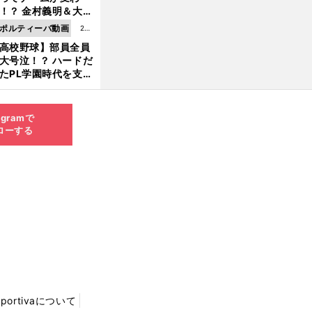
8.0
！？ 金村義明＆大塚
6更
二が語る歴代監督エ
ポルティーバ動画
202
新
ソード
高校野球】部員全員
6.0
大号泣！？ ハードだ
8.0
たPL学園時代を支え
6更
ものとは
新
agramで
ローする
Sportivaについて