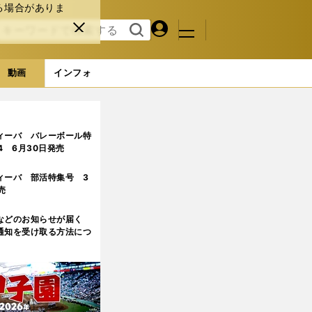
る場合がありま
マイペ
閉じ
検索
メニュ
ー
る
す
ジ
る
動画
インフォ
ィーバ バレーボール特
.4 6月30日発売
ィーバ 部活特集号 3
売
などのお知らせが届く
通知を受け取る方法につ