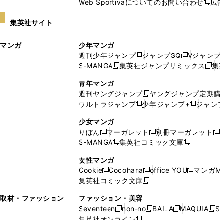
Web Sportivaについてのお問い合わせ
広
し
新
い
し
集英社サイト
ウ
い
ィ
ウ
マンガ
少年マンガ
ン
ィ
週刊少年ジャンプ
ジャンプSQ
Vジャン
ド
ン
新
新
S-MANGA
集英社ジャンプリミックス
集
ウ
ド
新
し
し
新
で
ウ
し
い
い
し
青年マンガ
開
で
い
ウ
ウ
い
週刊ヤングジャンプ
ヤングジャンプ定期
新
く
開
ウ
ィ
ィ
ウ
ウルトラジャンプ
少年ジャンプ+
ジャン
新
し
新
く
ィ
ン
ン
ィ
し
い
し
ン
ド
ド
ン
少女マンガ
い
ウ
い
ド
ウ
ウ
ド
りぼん
マーガレット
別冊マーガレット
新
新
新
ウ
ィ
ウ
ウ
で
で
ウ
S-MANGA
集英社コミック文庫
し
新
し
新
ィ
ン
ィ
で
開
開
で
い
し
い
し
ン
ド
ン
女性マンガ
開
く
く
開
ウ
い
ウ
い
ド
ウ
ド
Cookie
Cocohana
office YOU
マンガM
く
く
新
新
新
ィ
ウ
ィ
ウ
ウ
で
ウ
集英社コミック文庫
し
新
し
し
ン
ィ
ン
ィ
で
開
で
い
し
い
い
ド
ン
ド
ン
取材・ファッション
ファッション・美容
開
く
開
ウ
い
ウ
ウ
ウ
ド
ウ
ド
Seventeen
non-no
BAILA
MAQUIA
S
く
く
新
新
新
新
ィ
ウ
ィ
ィ
で
ウ
で
ウ
集英社オンライン