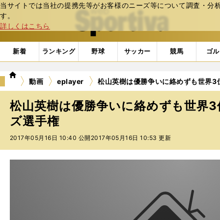
当サイトでは当社の提携先等がお客様のニーズ等について調査・分析し
web Sportiva (webスポルティーバ)
す。
詳しくはこちら
新着
ランキング
野球
サッカー
競馬
ゴル
we
動画
eplayer
松山英樹は優勝争いに絡めずも世界3位
b
ス
松山英樹は優勝争いに絡めずも世界3位
ポ
ル
ズ選手権
テ
2017年05月16日 10:40 公開
2017年05月16日 10:53 更新
ィ
ー
バ