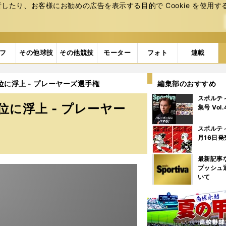
たり、お客様にお勧めの広告を表⽰する⽬的で Cookie を使⽤す
フ
その他球技
その他競技
モーター
フォト
連載
に浮上 - プレーヤーズ選手権
編集部のおすすめ
スポルテ
に浮上 - プレーヤー
集号 Vol
スポルテ
月16日発
最新記事
プッシュ
いて