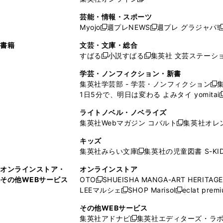
し
新
し
し
し
ン
ィ
ン
ン
開
で
開
で
い
し
い
い
い
ド
ン
ド
ド
芸能・情報・スポーツ
く
開
く
開
ウ
い
ウ
ウ
ウ
ウ
ド
ウ
ウ
Myojo
週プレNEWS
週プレ グラジャパ!
く
く
新
新
新
ィ
ウ
ィ
ィ
ィ
で
ウ
で
で
し
し
ン
ィ
ン
ン
ン
書籍
文芸・文庫・総合
開
で
開
開
い
い
ド
ン
ド
ド
ド
すばる
小説すばる
集英社 文芸ステーシ
く
開
く
く
新
新
ウ
ウ
ウ
ド
ウ
ウ
ウ
く
し
し
ィ
ィ
学芸・ノンフィクション・新書
で
ウ
で
で
で
い
い
ン
ン
集英社学芸部 - 学芸・ノンフィクション
開
で
開
開
開
新
ウ
ウ
ド
ド
1日5分で、明日は変わる よみタイ yomitai
く
開
く
く
く
し
新
ィ
ィ
ウ
ウ
く
い
ン
ン
ライトノベル・ノベライズ
で
で
ウ
ド
ド
集英社Webマガジン コバルト
集英社オレ
開
開
新
ィ
ウ
ウ
く
く
し
ン
キッズ
で
で
い
ド
集英社みらい文庫
集英社の児童図書 S-KID
開
開
新
ウ
ウ
く
く
し
ィ
オンラインストア・
オンラインストア
で
い
ン
その他WEBサービス
OTO
SHUEISHA MANGA-ART HERITAGE
開
新
ウ
ド
LEEマルシェ
SHOP Marisol
eclat prem
く
し
新
新
ィ
ウ
い
し
し
ン
その他WEBサービス
で
ウ
い
い
ド
集英社アドナビ
集英社エディターズ・ラ
開
新