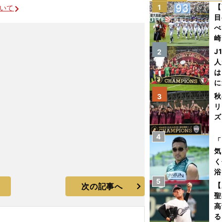
【
1
ついて
目
べ
崎
「
J
2
て
人
は
に
と
秋
3
リ
ズ
4
を
「
気
く
浴
5
太
【
次の記事へ
ァ
聖
高
る