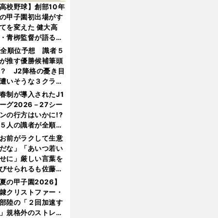
高校野球】創部10年
の甲子園初出場がす
てを変えた 健大高
・青栁監督が語る
機動破壊」はこうし
1全順位予想 識者５
生まれた
が推す優勝候補筆頭
？ J2降格の憂き目
遭いそうな３クラブ
は？
春制が導入されたJ1
ーグ2026－27シー
ンの行方はいかに!?
５人の識者が全順位
大胆予想
お前がラクして生意
だな」「あいつ若い
せに」厳しい言葉を
びせられるも佐藤慎
郎が貫いた誇りとフ
夏の甲子園2026】
ンへの思い
隷クリストファー・
部陸の「２回加速す
」規格外のストレー