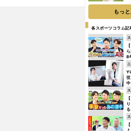
ト
く
もっと
各スポーツコラム記
ス
【
ら
8
最
ニ
き
Y
弦
中
ス
【
り
る
学
ス
け
【
よ