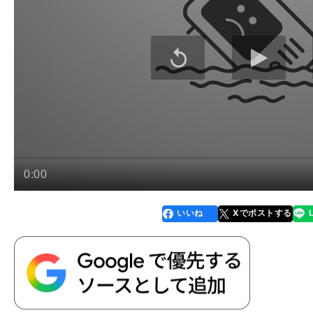
いいね
Xでポストする
line
faceboo
x
k