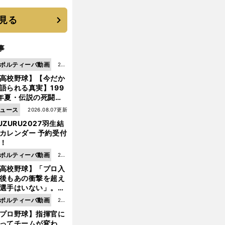
 それでもプロではな
大学進学を選ぶ理由
見る
事
ポルティーバ動画
202
高校野球】【今だか
6.0
語られる真実】199
8.0
年夏・伝説の死闘の
7更
中にPL学園に何が起
ュース
2026.08.07更新
新
ていた！？
UZURU2027羽生結
カレンダー 予約受付
！
武
、
!
!
ポルティーバ動画
202
藤が決めて
川島が止めた
-
ヨーロッパ日本人選手プレー集
高校野球】「プロ入
6.0
後もあの衝撃を超え
8.0
選手はいない」。PL
6更
園トリオが衝撃を受
ポルティーバ動画
202
新
た選手
プロ野球】指揮官に
6.0
ってチームが変わ