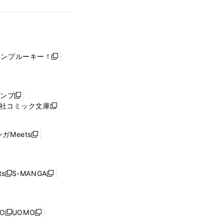
ャンプルーキー！
新
し
い
ウ
ャンプ
新
ィ
社コミック文庫
し
新
ン
い
し
ド
ウ
い
ウ
ガMeets
新
ィ
ウ
で
し
ン
ィ
開
い
ド
ン
く
ウ
ウ
ド
s
S-MANGA
新
新
ィ
で
ウ
し
し
ン
開
で
い
い
ド
く
開
ウ
ウ
ウ
NO
UOMO
く
新
新
ィ
ィ
で