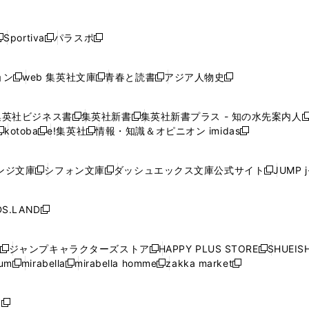
し
し
し
し
し
ン
ン
ン
ン
開
開
開
開
開
い
い
い
い
い
ド
ド
ド
ド
く
く
く
く
く
ウ
ウ
ウ
ウ
ウ
ウ
ウ
ウ
ウ
Sportiva
パラスポ
新
新
ィ
ィ
ィ
ィ
ィ
で
で
で
で
し
し
し
ン
ン
ン
ン
ン
開
開
開
開
い
い
い
ド
ド
ド
ド
ド
ョン
web 集英社文庫
青春と読書
アジア人物史
く
く
く
く
新
新
新
新
ウ
ウ
ウ
ウ
ウ
ウ
ウ
ウ
し
し
し
し
ィ
ィ
ィ
で
で
で
で
で
い
い
い
い
ン
ン
ン
集英社ビジネス書
集英社新書
集英社新書プラス - 知の水先案内人
開
開
開
開
開
新
新
新
ウ
ウ
ウ
ウ
ド
ド
ド
kotoba
e!集英社
情報・知識＆オピニオン imidas
く
く
く
く
く
新
し
新
し
新
ィ
ィ
ィ
ィ
ウ
ウ
ウ
し
し
い
し
い
し
ン
ン
ン
ン
で
で
で
い
い
ウ
い
ウ
い
ド
ド
ド
ド
ンジ文庫
シフォン文庫
ダッシュエックス文庫公式サイト
JUMP 
開
開
開
新
新
新
ウ
ウ
ィ
ウ
ィ
ウ
ウ
ウ
ウ
ウ
く
く
く
し
し
し
ィ
ィ
ン
ィ
ン
ィ
で
で
で
で
い
い
い
ン
ン
ド
ン
ド
ン
S.LAND
開
開
開
開
新
ウ
ウ
ウ
ド
ド
ウ
ド
ウ
ド
く
く
く
く
し
ィ
ィ
ィ
ウ
ウ
で
ウ
で
ウ
い
ン
ン
ン
ジャンプキャラクターズストア
HAPPY PLUS STORE
SHUEIS
で
で
開
で
開
で
新
新
新
ウ
ド
ド
ド
ium
mirabella
mirabella homme
zakka market
開
開
く
開
く
開
し
新
新
新
し
新
し
ィ
ウ
ウ
ウ
く
く
く
く
い
し
し
い
し
し
い
ン
で
で
で
ウ
い
い
ウ
い
い
ウ
ド
ボ
開
開
開
新