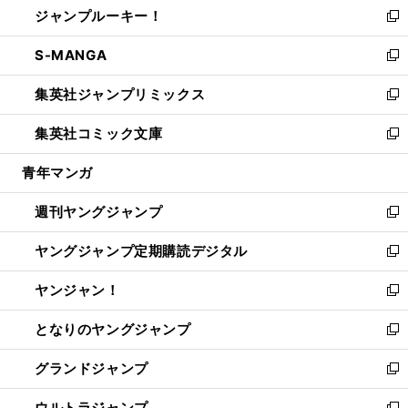
ジャンプルーキー！
く
で
ド
ィ
い
新
開
ウ
ン
ウ
し
S-MANGA
く
で
ド
ィ
い
新
開
ウ
ン
ウ
し
集英社ジャンプリミックス
く
で
ド
ィ
い
新
開
ウ
ン
ウ
し
集英社コミック文庫
く
で
ド
ィ
い
新
開
ウ
ン
ウ
し
青年マンガ
く
で
ド
ィ
い
開
ウ
ン
ウ
週刊ヤングジャンプ
く
で
ド
ィ
新
開
ウ
ン
し
ヤングジャンプ定期購読デジタル
く
で
ド
い
新
開
ウ
ウ
し
ヤンジャン！
く
で
ィ
い
新
開
ン
ウ
し
となりのヤングジャンプ
く
ド
ィ
い
新
ウ
ン
ウ
し
グランドジャンプ
で
ド
ィ
い
新
開
ウ
ン
ウ
し
ウルトラジャンプ
く
で