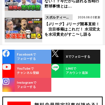
ない！？今だから語れる当時の
野球事情とは...
スポルティーバ
2026.08.03更新
動画
【Jリーグ】Jリーグ開幕直前！
注目移籍はこれだ！ 水沼宏太
を水沼貴史がすこ〜し語る
cebo
X
Facebookで
Xでフォローする
ok
フォローする
uTube
LINE
YouTubeで
LINEで
チャンネル登録
アカウント追加
stagra
Instagramで
m
フォローする