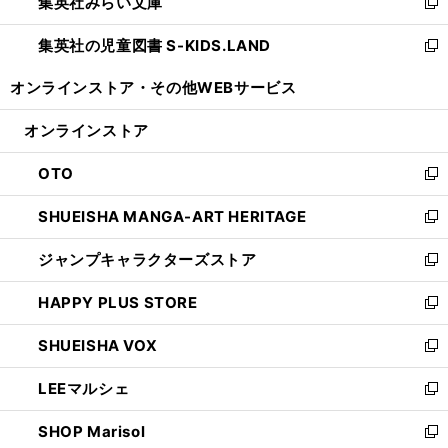
集英社みらい文庫
く
で
ド
ィ
新
開
ウ
ン
し
集英社の児童図書 S-KIDS.LAND
く
で
ド
い
新
開
ウ
ウ
し
オンラインストア・
その他WEBサービス
く
で
ィ
い
開
ン
ウ
オンラインストア
く
ド
ィ
ウ
ン
OTO
で
ド
新
開
ウ
し
SHUEISHA MANGA-ART HERITAGE
く
で
い
新
開
ウ
し
ジャンプキャラクターズストア
く
ィ
い
新
ン
ウ
し
HAPPY PLUS STORE
ド
ィ
い
新
ウ
ン
ウ
し
SHUEISHA VOX
で
ド
ィ
い
新
開
ウ
ン
ウ
し
LEEマルシェ
く
で
ド
ィ
い
新
開
ウ
ン
ウ
し
SHOP Marisol
く
で
ド
ィ
い
新