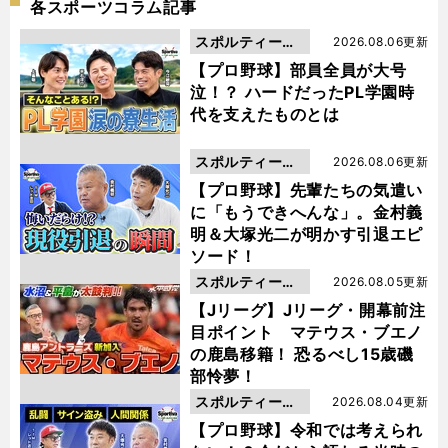
各スポーツコラム記事
スポルティーバ
2026.08.06更新
動画
【プロ野球】部員全員が大号
泣！？ ハードだったPL学園時
代を支えたものとは
スポルティーバ
2026.08.06更新
動画
【プロ野球】先輩たちの気遣い
に「もうできへんな」。金村義
明＆大塚光二が明かす引退エピ
ソード！
スポルティーバ
2026.08.05更新
動画
【Jリーグ】Jリーグ・開幕前注
目ポイント マテウス・ブエノ
の鹿島移籍！ 恐るべし15歳磯
部怜夢！
スポルティーバ
2026.08.04更新
動画
【プロ野球】令和では考えられ