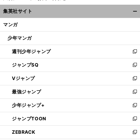
ウ
集英社サイト
ィ
開
ン
く/
マンガ
ド
閉
ウ
じ
少年マンガ
で
る
開
週刊少年ジャンプ
く
新
し
ジャンプSQ
い
新
ウ
し
Vジャンプ
ィ
い
新
ン
ウ
し
、
最強ジャンプ
ウ
・
、
ド
ィ
い
新
サイン
ボルト
世界陸上後の引退をほのめかす
14
6
-
ウ
ン
ウ
し
少年ジャンプ+
で
ド
ィ
い
新
開
ウ
ン
ウ
し
ジャンプTOON
く
で
ド
ィ
い
新
開
ウ
ン
ウ
し
ZEBRACK
く
で
ド
ィ
い
新
開
ウ
ン
ウ
し