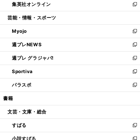
集英社オンライン
く
で
ド
ィ
い
新
開
ウ
ン
ウ
し
芸能・情報・スポーツ
く
で
ド
ィ
い
開
ウ
ン
ウ
Myojo
く
で
ド
ィ
新
開
ウ
ン
し
週プレNEWS
く
で
ド
い
新
開
ウ
ウ
し
週プレ グラジャパ!
く
で
ィ
い
新
開
ン
ウ
し
Sportiva
く
ド
ィ
い
新
ウ
ン
ウ
し
パラスポ
で
ド
ィ
い
新
開
ウ
ン
ウ
し
書籍
く
で
ド
ィ
い
開
ウ
ン
ウ
文芸・文庫・総合
く
で
ド
ィ
開
ウ
ン
すばる
く
で
ド
新
開
ウ
し
小説すばる
く
で
い
新