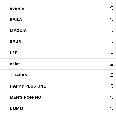
開
ウ
し
non-no
く
で
い
新
開
ウ
し
BAILA
く
ィ
い
新
ン
ウ
し
MAQUIA
ド
ィ
い
新
ウ
ン
ウ
し
SPUR
で
ド
ィ
い
新
開
ウ
ン
ウ
し
LEE
く
で
ド
ィ
い
新
開
ウ
ン
ウ
し
eclat
く
で
ド
ィ
い
新
開
ウ
ン
ウ
し
T JAPAN
く
で
ド
ィ
い
新
開
ウ
ン
ウ
し
HAPPY PLUS ONE
く
で
ド
ィ
い
新
開
ウ
ン
ウ
し
MEN'S NON-NO
く
で
ド
ィ
い
新
開
ウ
ン
ウ
し
UOMO
く
で
ド
ィ
い
新
開
ウ
ン
ウ
し