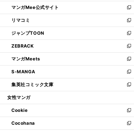
開
ン
ウ
し
マンガMee公式サイト
く
ド
ィ
い
新
ウ
ン
ウ
し
リマコミ
で
ド
ィ
い
新
開
ウ
ン
ウ
し
ジャンプTOON
く
で
ド
ィ
い
新
開
ウ
ン
ウ
し
ZEBRACK
く
で
ド
ィ
い
新
開
ウ
ン
ウ
し
マンガMeets
く
で
ド
ィ
い
新
開
ウ
ン
ウ
し
S-MANGA
く
で
ド
ィ
い
新
開
ウ
ン
ウ
し
集英社コミック文庫
く
で
ド
ィ
い
新
開
ウ
ン
ウ
し
女性マンガ
く
で
ド
ィ
い
開
ウ
ン
ウ
Cookie
く
で
ド
ィ
新
開
ウ
ン
し
Cocohana
く
で
ド
い
新
開
ウ
ウ
し