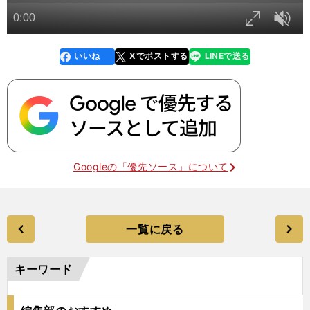
いいね
Xでポストする
LINEで送る
line
faceboo
x
k
Googleの「優先ソース」について
一覧に戻る
キーワード