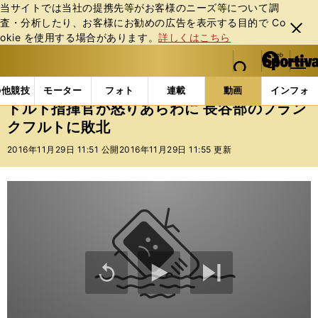
当サイトでは当社の提携先等がお客様のニーズ等について調
査・分析したり、お客様にお勧めの広告を表⽰する⽬的で Co
閉じ
okie を使⽤する場合があります。
詳しくはこちら
る
マイペ
web Sportiva (webスポルティーバ)
検索
メニュ
we
ー
動画
eplayer
ドルト指揮官が怒りあらわに 長谷部
b
ジ
の他競技
モーター
フォト
連載
動画
インフォ
ス
ドルト指揮官が怒りあらわに 長谷部のフラン
ポ
クフルトに敗北
ル
テ
2016年11月29日 11:51 公開
2016年11月29日 11:55 更新
ィ
ー
バ