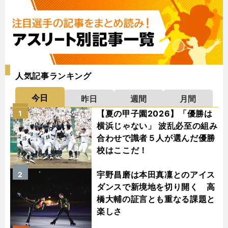
人気記事ランキング
今日
昨日
週間
月間
【夏の甲子園2026】「優勝は
1
横浜じゃない」 波乱必至の組み
合わせで識者５人が選んだ優勝
校はここだ！
宇野昌磨は本田真凜とのアイス
2
ダンスで新境地を切り開く 高
橋大輔の証言とも重なる課題と
楽しさ