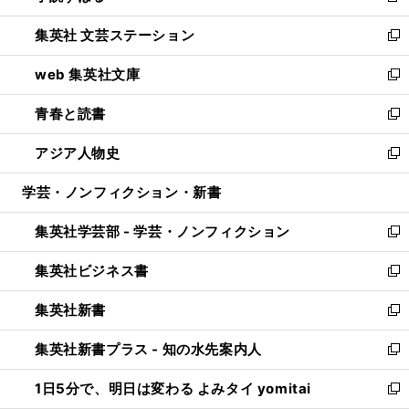
開
ウ
し
集英社 文芸ステーション
く
ィ
い
新
ン
ウ
し
web 集英社文庫
ド
ィ
い
新
ウ
ン
ウ
し
青春と読書
で
ド
ィ
い
新
開
ウ
ン
ウ
し
アジア人物史
く
で
ド
ィ
い
新
開
ウ
ン
ウ
し
学芸・ノンフィクション・新書
く
で
ド
ィ
い
開
ウ
ン
ウ
集英社学芸部 - 学芸・ノンフィクション
く
で
ド
ィ
新
開
ウ
ン
し
集英社ビジネス書
く
で
ド
い
新
開
ウ
ウ
し
集英社新書
く
で
ィ
い
新
開
ン
ウ
し
集英社新書プラス - 知の水先案内人
く
ド
ィ
い
新
ウ
ン
ウ
し
1日5分で、明日は変わる よみタイ yomitai
で
ド
ィ
い
新
開
ウ