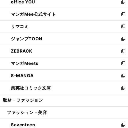
office YOU
く
で
ィ
い
新
開
ン
ウ
し
マンガMee公式サイト
く
ド
ィ
い
新
ウ
ン
ウ
し
リマコミ
で
ド
ィ
い
新
開
ウ
ン
ウ
し
ジャンプTOON
く
で
ド
ィ
い
新
開
ウ
ン
ウ
し
ZEBRACK
く
で
ド
ィ
い
新
開
ウ
ン
ウ
し
マンガMeets
く
で
ド
ィ
い
新
開
ウ
ン
ウ
し
S-MANGA
く
で
ド
ィ
い
新
開
ウ
ン
ウ
し
集英社コミック文庫
く
で
ド
ィ
い
新
開
ウ
ン
ウ
し
取材・ファッション
く
で
ド
ィ
い
開
ウ
ン
ウ
ファッション・美容
く
で
ド
ィ
開
ウ
ン
Seventeen
く
で
ド
新