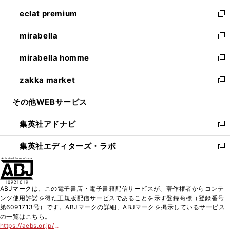
開
ウ
ン
ウ
し
eclat premium
く
で
ド
ィ
い
新
開
ウ
ン
ウ
し
mirabella
く
で
ド
ィ
い
新
開
ウ
ン
ウ
し
mirabella homme
く
で
ド
ィ
い
新
開
ウ
ン
ウ
し
zakka market
く
で
ド
ィ
い
新
開
ウ
ン
ウ
し
その他WEBサービス
く
で
ド
ィ
い
開
ウ
ン
ウ
集英社アドナビ
く
で
ド
ィ
新
開
ウ
ン
し
集英社エディターズ・ラボ
く
で
ド
い
新
開
ウ
ウ
し
く
で
ィ
い
開
ン
ウ
ABJマークは、この電子書店・電子書籍配信サービスが、著作権者からコンテ
く
ド
ィ
ンツ使用許諾を得た正規版配信サービスであることを示す登録商標（登録番号
ウ
ン
第6091713号）です。ABJマークの詳細、ABJマークを掲示しているサービス
で
ド
の一覧はこちら。
開
ウ
https://aebs.or.jp/
新