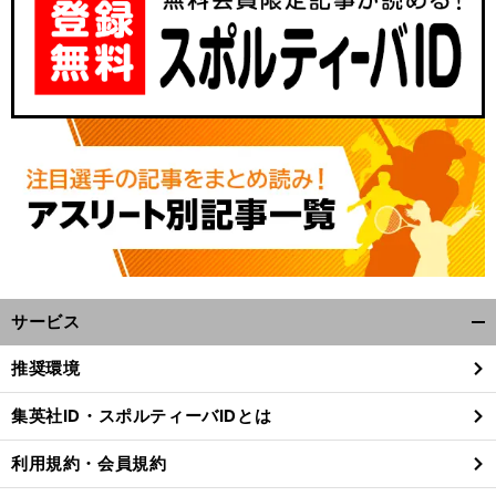
サービス
開
く/
推奨環境
閉
じ
集英社ID・スポルティーバIDとは
る
利用規約・会員規約