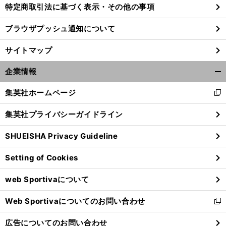
特定商取引法に基づく表示・その他の事項
ブラウザプッシュ通知について
サイトマップ
企業情報
開
く/
集英社ホームページ
新
閉
し
じ
集英社プライバシーガイドライン
い
る
ウ
SHUEISHA Privacy Guideline
ィ
ン
Setting of Cookies
ド
ウ
web Sportivaについて
で
開
Web Sportivaについてのお問い合わせ
く
新
し
広告についてのお問い合わせ
い