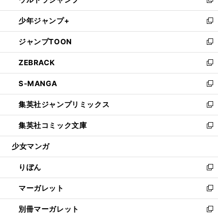
ド
ィ
い
新
開
ウ
ン
ウ
し
少年ジャンプ+
く
で
ド
ィ
い
新
開
ウ
ン
ウ
し
ジャンプTOON
く
で
ド
ィ
い
新
開
ウ
ン
ウ
し
ZEBRACK
く
で
ド
ィ
い
新
開
ウ
ン
ウ
し
S-MANGA
く
で
ド
ィ
い
新
開
ウ
ン
ウ
し
集英社ジャンプリミックス
く
で
ド
ィ
い
新
開
ウ
ン
ウ
し
集英社コミック文庫
く
で
ド
ィ
い
新
開
ウ
ン
ウ
し
少女マンガ
く
で
ド
ィ
い
開
ウ
ン
ウ
りぼん
く
で
ド
ィ
新
開
ウ
ン
し
マーガレット
く
で
ド
い
新
開
ウ
ウ
し
別冊マーガレット
く
で
ィ
い
新