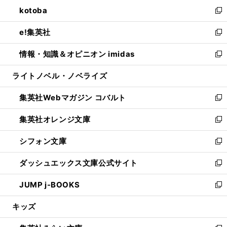
ン
ウ
し
kotoba
く
で
ド
ィ
い
新
開
ウ
ン
ウ
し
e!集英社
く
で
ド
ィ
い
新
開
ウ
ン
ウ
し
情報・知識＆オピニオン imidas
く
で
ド
ィ
い
新
開
ウ
ン
ウ
し
ライトノベル・ノベライズ
く
で
ド
ィ
い
開
ウ
ン
ウ
集英社Webマガジン コバルト
く
で
ド
ィ
新
開
ウ
ン
し
集英社オレンジ文庫
く
で
ド
い
新
開
ウ
ウ
し
シフォン文庫
く
で
ィ
い
新
開
ン
ウ
し
ダッシュエックス文庫公式サイト
く
ド
ィ
い
新
ウ
ン
ウ
し
JUMP j-BOOKS
で
ド
ィ
い
新
開
ウ
ン
ウ
し
キッズ
く
で
ド
ィ
い
開
ウ
ン
ウ