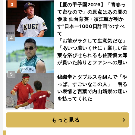
【夏の甲子園2026】「青春っ
3
て密なので」の原点はあの夏の
惨敗 仙台育英・須江航が明か
す"日本一1000日計画"のすべ
て
4
「お前がラクして生意気だな」
「あいつ若いくせに」厳しい言
葉を浴びせられるも佐藤慎太郎
が貫いた誇りとファンへの思い
5
錦織圭とダブルスを組んで「や
っぱ、すごいなこの人」 明る
い表情と言葉で内山靖崇の迷い
を払ってくれた
もっと見る