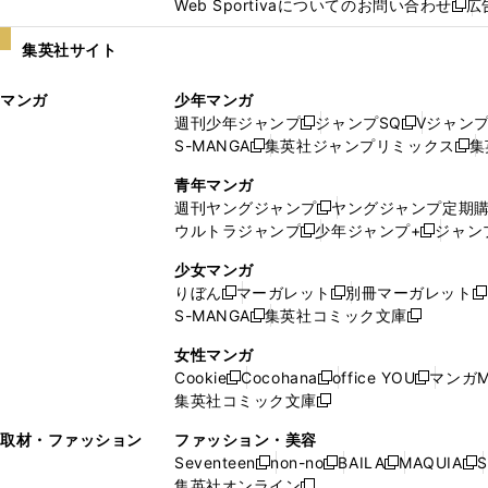
Web Sportivaについてのお問い合わせ
広
し
新
い
し
集英社サイト
ウ
い
ィ
ウ
マンガ
少年マンガ
ン
ィ
週刊少年ジャンプ
ジャンプSQ
Vジャン
ド
ン
新
新
S-MANGA
集英社ジャンプリミックス
集
ウ
ド
新
し
し
新
で
ウ
し
い
い
し
青年マンガ
開
で
い
ウ
ウ
い
週刊ヤングジャンプ
ヤングジャンプ定期
新
く
開
ウ
ィ
ィ
ウ
ウルトラジャンプ
少年ジャンプ+
ジャン
新
し
新
く
ィ
ン
ン
ィ
し
い
し
ン
ド
ド
ン
少女マンガ
い
ウ
い
ド
ウ
ウ
ド
りぼん
マーガレット
別冊マーガレット
新
新
新
ウ
ィ
ウ
ウ
で
で
ウ
S-MANGA
集英社コミック文庫
し
新
し
新
ィ
ン
ィ
で
開
開
で
い
し
い
し
ン
ド
ン
女性マンガ
開
く
く
開
ウ
い
ウ
い
ド
ウ
ド
Cookie
Cocohana
office YOU
マンガM
く
く
新
新
新
ィ
ウ
ィ
ウ
ウ
で
ウ
集英社コミック文庫
し
新
し
し
ン
ィ
ン
ィ
で
開
で
い
し
い
い
ド
ン
ド
ン
取材・ファッション
ファッション・美容
開
く
開
ウ
い
ウ
ウ
ウ
ド
ウ
ド
Seventeen
non-no
BAILA
MAQUIA
S
く
く
新
新
新
新
ィ
ウ
ィ
ィ
で
ウ
で
ウ
集英社オンライン