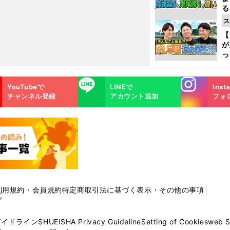
る
光
ス
ピ
【
が
っ
た
Instagra
LINE
YouTubeで
LINEで
Inst
m
チャンネル登録
アカウント追加
フォ
利用規約・会員規約
特定商取引法に基づく表示・その他の事項
プ
ガイドライン
SHUEISHA Privacy Guideline
Setting of Cookies
web 