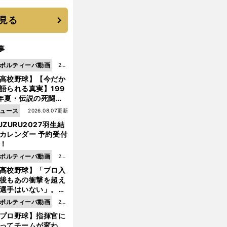
機動破壊」はこうし
生まれた
見る
事
ポルティーバ動画
202
高校野球】【今だか
6.0
語られる真実】199
8.0
年夏・伝説の死闘の
7更
中にPL学園に何が起
ュース
2026.08.07更新
新
ていた！？
UZURU2027羽生結
カレンダー 予約受付
！
ド
ポルティーバ動画
202
ルト指揮官が怒りあらわに
長谷部のフランクフルトに敗北
高校野球】「プロ入
6.0
後もあの衝撃を超え
8.0
選手はいない」。PL
6更
園トリオが衝撃を受
ポルティーバ動画
202
新
た選手
プロ野球】指揮官に
6.0
ってチームが変わ