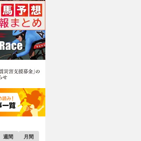
週間
月間