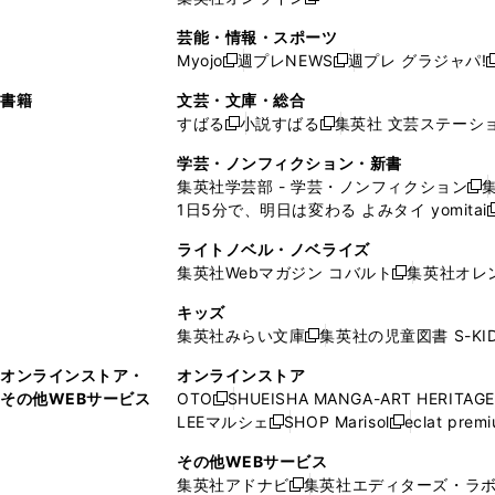
し
新
し
し
し
ン
ィ
ン
ン
開
で
開
で
い
し
い
い
い
ド
ン
ド
ド
芸能・情報・スポーツ
く
開
く
開
ウ
い
ウ
ウ
ウ
ウ
ド
ウ
ウ
Myojo
週プレNEWS
週プレ グラジャパ!
く
く
新
新
新
ィ
ウ
ィ
ィ
ィ
で
ウ
で
で
し
し
ン
ィ
ン
ン
ン
書籍
文芸・文庫・総合
開
で
開
開
い
い
ド
ン
ド
ド
ド
すばる
小説すばる
集英社 文芸ステーシ
く
開
く
く
新
新
ウ
ウ
ウ
ド
ウ
ウ
ウ
く
し
し
ィ
ィ
学芸・ノンフィクション・新書
で
ウ
で
で
で
い
い
ン
ン
集英社学芸部 - 学芸・ノンフィクション
開
で
開
開
開
新
ウ
ウ
ド
ド
1日5分で、明日は変わる よみタイ yomitai
く
開
く
く
く
し
新
ィ
ィ
ウ
ウ
く
い
ン
ン
ライトノベル・ノベライズ
で
で
ウ
ド
ド
集英社Webマガジン コバルト
集英社オレ
開
開
新
ィ
ウ
ウ
く
く
し
ン
キッズ
で
で
い
ド
集英社みらい文庫
集英社の児童図書 S-KID
開
開
新
ウ
ウ
く
く
し
ィ
オンラインストア・
オンラインストア
で
い
ン
その他WEBサービス
OTO
SHUEISHA MANGA-ART HERITAGE
開
新
ウ
ド
LEEマルシェ
SHOP Marisol
eclat prem
く
し
新
新
ィ
ウ
い
し
し
ン
その他WEBサービス
で
ウ
い
い
ド
集英社アドナビ
集英社エディターズ・ラ
開
新