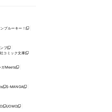
ャンプルーキー！
新
し
い
ウ
ャンプ
新
ィ
社コミック文庫
し
新
ン
い
し
ド
ウ
い
ウ
ガMeets
新
ィ
ウ
で
し
ン
ィ
開
い
ド
ン
く
ウ
ウ
ド
s
S-MANGA
新
新
ィ
で
ウ
し
し
ン
開
で
い
い
ド
く
開
ウ
ウ
ウ
NO
UOMO
く
新
新
ィ
ィ
で