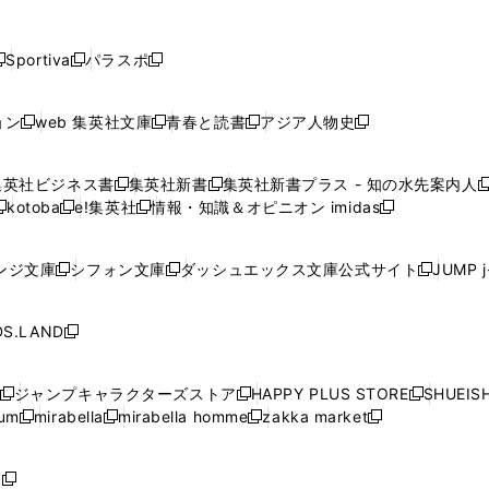
し
し
し
し
し
ン
ン
ン
ン
開
開
開
開
開
い
い
い
い
い
ド
ド
ド
ド
く
く
く
く
く
ウ
ウ
ウ
ウ
ウ
ウ
ウ
ウ
ウ
Sportiva
パラスポ
新
新
ィ
ィ
ィ
ィ
ィ
で
で
で
で
し
し
し
ン
ン
ン
ン
ン
開
開
開
開
い
い
い
ド
ド
ド
ド
ド
ョン
web 集英社文庫
青春と読書
アジア人物史
く
く
く
く
新
新
新
新
ウ
ウ
ウ
ウ
ウ
ウ
ウ
ウ
し
し
し
し
ィ
ィ
ィ
で
で
で
で
で
い
い
い
い
ン
ン
ン
集英社ビジネス書
集英社新書
集英社新書プラス - 知の水先案内人
開
開
開
開
開
新
新
新
ウ
ウ
ウ
ウ
ド
ド
ド
kotoba
e!集英社
情報・知識＆オピニオン imidas
く
く
く
く
く
新
し
新
し
新
ィ
ィ
ィ
ィ
ウ
ウ
ウ
し
し
い
し
い
し
ン
ン
ン
ン
で
で
で
い
い
ウ
い
ウ
い
ド
ド
ド
ド
ンジ文庫
シフォン文庫
ダッシュエックス文庫公式サイト
JUMP 
開
開
開
新
新
新
ウ
ウ
ィ
ウ
ィ
ウ
ウ
ウ
ウ
ウ
く
く
く
し
し
し
ィ
ィ
ン
ィ
ン
ィ
で
で
で
で
い
い
い
ン
ン
ド
ン
ド
ン
S.LAND
開
開
開
開
新
ウ
ウ
ウ
ド
ド
ウ
ド
ウ
ド
く
く
く
く
し
ィ
ィ
ィ
ウ
ウ
で
ウ
で
ウ
い
ン
ン
ン
ジャンプキャラクターズストア
HAPPY PLUS STORE
SHUEIS
で
で
開
で
開
で
新
新
新
ウ
ド
ド
ド
ium
mirabella
mirabella homme
zakka market
開
開
く
開
く
開
し
新
新
新
し
新
し
ィ
ウ
ウ
ウ
く
く
く
く
い
し
し
い
し
し
い
ン
で
で
で
ウ
い
い
ウ
い
い
ウ
ド
ボ
開
開
開
新