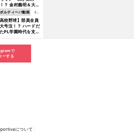
8.0
！？ 金村義明＆大塚
6更
二が語る歴代監督エ
ポルティーバ動画
202
新
ソード
高校野球】部員全員
6.0
大号泣！？ ハードだ
8.0
たPL学園時代を支え
6更
ものとは
新
agramで
ローする
Sportivaについて