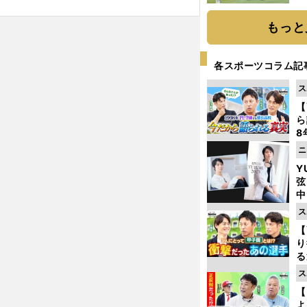
「
て
もっと
各スポーツコラム記
ス
【
ら
8
最
ニ
き
Y
弦
中
ス
ハンダW杯
【
り
る
学
ス
け
【
よ