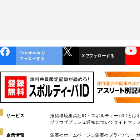
ebo
X
YouTube
Facebookで
Xでフォローする
ok
フォローする
サービス
推奨環境
集英社ID・スポルティーバIDとは
ブラウザプッシュ通知について
サイトマッ
企業情報
集英社ホームページ
集英社プライバシー
新