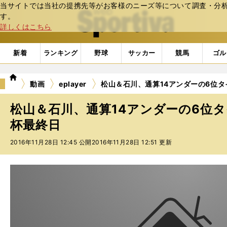
当サイトでは当社の提携先等がお客様のニーズ等について調査・分析し
web Sportiva (webスポルティーバ)
す。
詳しくはこちら
新着
ランキング
野球
サッカー
競馬
ゴル
we
動画
eplayer
松山＆石川、通算14アンダーの6位タ
b
ス
松山＆石川、通算14アンダーの6位タ
ポ
ル
杯最終日
テ
2016年11月28日 12:45 公開
2016年11月28日 12:51 更新
ィ
ー
バ