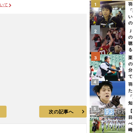
羽
1
ついて
「
い
の
Ｊ
2
の
聴
る
い
栗
3
の
分
て
4
球
羽
た
「
知
5
【
次の記事へ
目
べ
崎