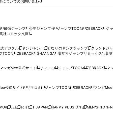
告についてのお問い合わせ
プ
最強ジャンプ
少年ジャンプ+
ジャンプTOON
ZEBRACK
ジ
新
新
新
新
新
英社コミック文庫
し
新
し
し
し
し
い
い
し
い
い
い
ウ
ウ
い
ウ
ウ
ウ
購読デジタル
ヤンジャン！
となりのヤングジャンプ
グランドジ
新
新
新
ィ
ィ
ウ
ィ
ィ
ィ
プTOON
ZEBRACK
S-MANGA
集英社ジャンプリミックス
集英
新
し
新
し
新
し
新
ン
ン
ィ
ン
ン
ン
し
い
し
い
し
い
し
ド
ド
ン
ド
ド
ド
い
ウ
い
ウ
い
ウ
い
ウ
ウ
ド
ウ
ウ
ウ
マンガMee公式サイト
リマコミ
ジャンプTOON
ZEBRACK
マン
新
新
新
新
ウ
ィ
ウ
ィ
ウ
ィ
ウ
で
で
ウ
で
で
で
し
し
し
し
し
ィ
ン
ィ
ン
ィ
ン
ィ
開
開
で
開
開
開
い
い
い
い
い
ン
ド
ン
ド
ン
ド
ン
く
く
開
く
く
く
ウ
ウ
ウ
ウ
ウ
ド
ウ
ド
ウ
ド
ウ
ド
ee公式サイト
リマコミ
ジャンプTOON
ZEBRACK
マンガMeet
く
新
新
新
新
ィ
ィ
ィ
ィ
ィ
ウ
で
ウ
で
ウ
で
ウ
し
し
し
し
ン
ン
ン
ン
ン
で
開
で
開
で
開
で
い
い
い
い
ド
ド
ド
ド
ド
開
く
開
く
開
く
開
ウ
ウ
ウ
ウ
ウ
ウ
ウ
ウ
ウ
PUR
LEE
eclat
T JAPAN
HAPPY PLUS ONE
MEN'S NON-
く
く
く
く
新
新
新
新
新
ィ
ィ
ィ
ィ
で
で
で
で
で