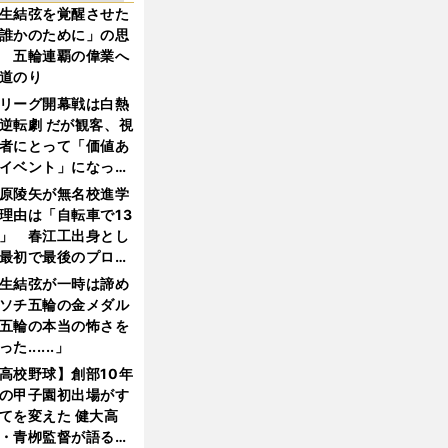
生結弦を覚醒させた
誰かのために」の思
 五輪連覇の偉業へ
道のり
リーグ開幕戦は白熱
逆転劇 だが観客、視
者にとって「価値あ
イベント」になって
たか
原陵矢が無名校進学
理由は「自転車で13
」 春江工出身とし
最初で最後のプロ野
選手となった
生結弦が一時は諦め
ソチ五輪の金メダル
五輪の本当の怖さを
った......」
高校野球】創部10年
の甲子園初出場がす
てを変えた 健大高
・青栁監督が語る