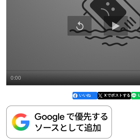
いいね
Xでポストする
line
faceboo
x
k