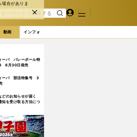
る場合がありま
マイペ
閉じ
検索
メニュ
ー
る
す
ジ
る
動画
インフォ
ィーバ バレーボール特
.4 6月30日発売
ィーバ 部活特集号 3
売
などのお知らせが届く
通知を受け取る方法につ