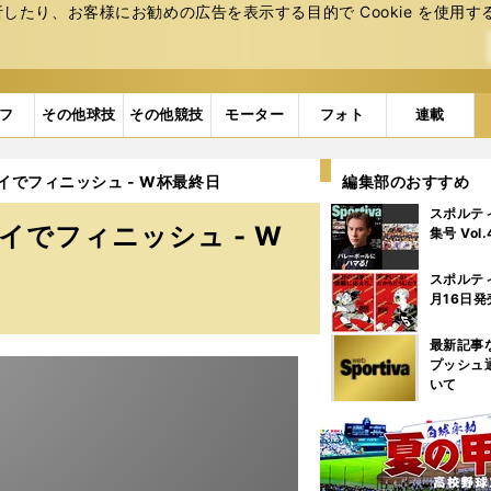
たり、お客様にお勧めの広告を表⽰する⽬的で Cookie を使⽤す
フ
その他球技
その他競技
モーター
フォト
連載
イでフィニッシュ - W杯最終日
編集部のおすすめ
スポルテ
イでフィニッシュ - W
集号 Vol
スポルテ
月16日発
最新記事
プッシュ
いて