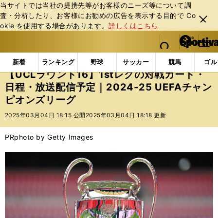
当サイトでは当社の提携先等がお客様のニーズ等について調
査・分析したり、お客様にお勧めの広告を表⽰する⽬的で Co
閉じ
okie を使⽤する場合があります。
詳しくはこちら
る
マイペ
web Sportiva (webスポルティーバ)
検索
メニュ
we
ー
インフォメーション
ニュース
【UCLラウンド16】
b
ジ
新着
ランキング
野球
サッカー
競馬
ゴル
ス
【UCLラウンド16】1stレグの対戦カード・
ポ
日程・放送配信予定｜2024-25 UEFAチャン
ル
ピオンズリーグ
テ
ィ
2025年03月04日 18:15 公開
2025年03月04日 18:18 更新
ー
バ
PR
photo by Getty Images