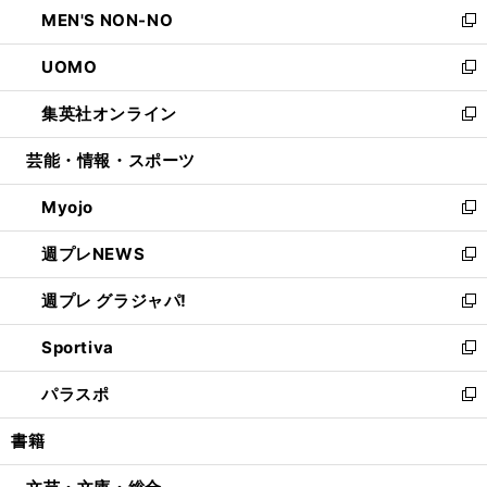
し
MEN'S NON-NO
く
で
ド
ィ
い
新
開
ウ
ン
ウ
し
UOMO
く
で
ド
ィ
い
新
開
ウ
ン
ウ
し
集英社オンライン
く
で
ド
ィ
い
新
開
ウ
ン
ウ
し
芸能・情報・スポーツ
く
で
ド
ィ
い
開
ウ
ン
ウ
Myojo
く
で
ド
ィ
新
開
ウ
ン
し
週プレNEWS
く
で
ド
い
新
開
ウ
ウ
し
週プレ グラジャパ!
く
で
ィ
い
新
開
ン
ウ
し
Sportiva
く
ド
ィ
い
新
ウ
ン
ウ
し
パラスポ
で
ド
ィ
い
新
開
ウ
ン
ウ
し
書籍
く
で
ド
ィ
い
開
ウ
ン
ウ
く