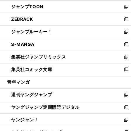
開
ウ
ン
ウ
し
ジャンプTOON
く
で
ド
ィ
い
新
開
ウ
ン
ウ
し
ZEBRACK
く
で
ド
ィ
い
新
開
ウ
ン
ウ
し
ジャンプルーキー！
く
で
ド
ィ
い
新
開
ウ
ン
ウ
し
S-MANGA
く
で
ド
ィ
い
新
開
ウ
ン
ウ
し
集英社ジャンプリミックス
く
で
ド
ィ
い
新
開
ウ
ン
ウ
し
集英社コミック文庫
く
で
ド
ィ
い
新
開
ウ
ン
ウ
し
青年マンガ
く
で
ド
ィ
い
開
ウ
ン
ウ
週刊ヤングジャンプ
く
で
ド
ィ
新
開
ウ
ン
し
ヤングジャンプ定期購読デジタル
く
で
ド
い
新
開
ウ
ウ
し
ヤンジャン！
く
で
ィ
い
新
開
ン
ウ
し