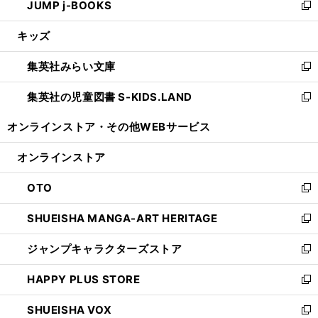
JUMP j-BOOKS
で
ド
ィ
い
新
開
ウ
ン
ウ
し
キッズ
く
で
ド
ィ
い
開
ウ
ン
ウ
集英社みらい文庫
く
で
ド
ィ
新
開
ウ
ン
し
集英社の児童図書 S-KIDS.LAND
く
で
ド
い
新
開
ウ
ウ
し
オンラインストア・
その他WEBサービス
く
で
ィ
い
開
ン
ウ
オンラインストア
く
ド
ィ
ウ
ン
OTO
で
ド
新
開
ウ
し
SHUEISHA MANGA-ART HERITAGE
く
で
い
新
開
ウ
し
ジャンプキャラクターズストア
く
ィ
い
新
ン
ウ
し
HAPPY PLUS STORE
ド
ィ
い
新
ウ
ン
ウ
し
SHUEISHA VOX
で
ド
ィ
い
新