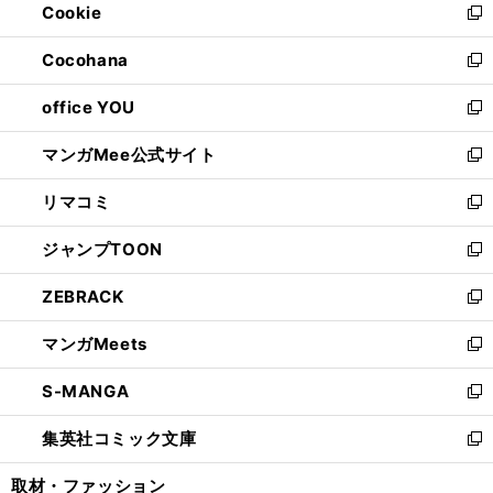
Cookie
く
で
ド
ィ
新
開
ウ
ン
し
Cocohana
く
で
ド
い
新
開
ウ
ウ
し
office YOU
く
で
ィ
い
新
開
ン
ウ
し
マンガMee公式サイト
く
ド
ィ
い
新
ウ
ン
ウ
し
リマコミ
で
ド
ィ
い
新
開
ウ
ン
ウ
し
ジャンプTOON
く
で
ド
ィ
い
新
開
ウ
ン
ウ
し
ZEBRACK
く
で
ド
ィ
い
新
開
ウ
ン
ウ
し
マンガMeets
く
で
ド
ィ
い
新
開
ウ
ン
ウ
し
S-MANGA
く
で
ド
ィ
い
新
開
ウ
ン
ウ
し
集英社コミック文庫
く
で
ド
ィ
い
新
開
ウ
ン
ウ
し
取材・ファッション
く
で
ド
ィ
い