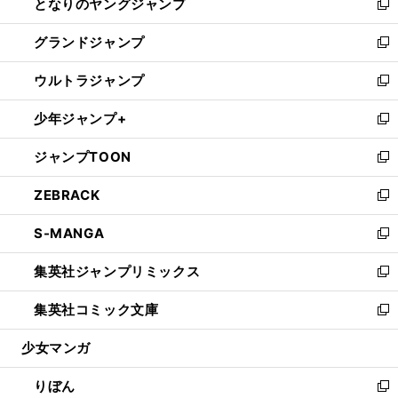
となりのヤングジャンプ
く
ド
ィ
い
新
ウ
ン
ウ
し
グランドジャンプ
で
ド
ィ
い
新
開
ウ
ン
ウ
し
ウルトラジャンプ
く
で
ド
ィ
い
新
開
ウ
ン
ウ
し
少年ジャンプ+
く
で
ド
ィ
い
新
開
ウ
ン
ウ
し
ジャンプTOON
く
で
ド
ィ
い
新
開
ウ
ン
ウ
し
ZEBRACK
く
で
ド
ィ
い
新
開
ウ
ン
ウ
し
S-MANGA
く
で
ド
ィ
い
新
開
ウ
ン
ウ
し
集英社ジャンプリミックス
く
で
ド
ィ
い
新
開
ウ
ン
ウ
し
集英社コミック文庫
く
で
ド
ィ
い
新
開
ウ
ン
ウ
し
少女マンガ
く
で
ド
ィ
い
開
ウ
ン
ウ
りぼん
く
で
ド
ィ
新