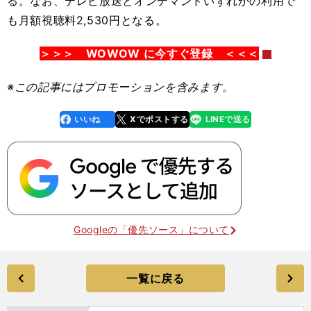
る。なお、テレビ放送とオンデマンドいずれかの利用で
も月額視聴料2,530円となる。
＞＞＞ WOWOW に今すぐ登録 ＜＜＜
※この記事
にはプロモーションを含みます。
いいね
Xでポストする
LINEで送る
line
faceboo
x
k
Googleの「優先ソース」について
一覧に戻る