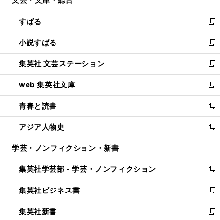
文芸・文庫・総合
で
ド
ィ
開
ウ
ン
すばる
く
で
ド
新
開
ウ
し
小説すばる
く
で
い
新
開
ウ
し
集英社 文芸ステーション
く
ィ
い
新
ン
ウ
し
web 集英社文庫
ド
ィ
い
新
ウ
ン
ウ
し
青春と読書
で
ド
ィ
い
新
開
ウ
ン
ウ
し
アジア人物史
く
で
ド
ィ
い
新
開
ウ
ン
ウ
し
学芸・ノンフィクション・新書
く
で
ド
ィ
い
開
ウ
ン
ウ
集英社学芸部 - 学芸・ノンフィクション
く
で
ド
ィ
新
開
ウ
ン
し
集英社ビジネス書
く
で
ド
い
新
開
ウ
ウ
し
集英社新書
く
で
ィ
い
新