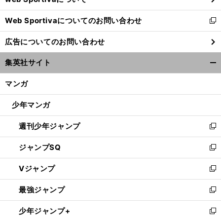
開
Web Sportivaについてのお問い合わせ
く
新
し
広告についてのお問い合わせ
い
ウ
集英社サイト
ィ
開
ン
く/
マンガ
ド
閉
ウ
じ
少年マンガ
で
る
開
週刊少年ジャンプ
く
新
し
ジャンプSQ
い
新
ウ
し
Vジャンプ
ィ
い
新
ン
ウ
し
最強ジャンプ
ド
ィ
い
新
ウ
ン
ウ
し
少年ジャンプ+
で
ド
ィ
い
新