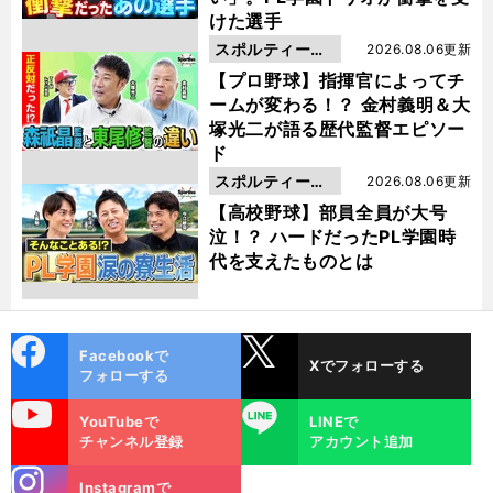
けた選手
スポルティーバ
2026.08.06更新
動画
【プロ野球】指揮官によってチ
ームが変わる！？ 金村義明＆大
塚光二が語る歴代監督エピソー
ド
スポルティーバ
2026.08.06更新
動画
【高校野球】部員全員が大号
泣！？ ハードだったPL学園時
代を支えたものとは
cebo
X
Facebookで
Xでフォローする
ok
フォローする
uTube
LINE
YouTubeで
LINEで
チャンネル登録
アカウント追加
stagra
Instagramで