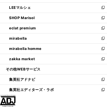
開
ウ
ン
ウ
し
LEEマルシェ
く
で
ド
ィ
い
新
開
ウ
ン
ウ
し
SHOP Marisol
く
で
ド
ィ
い
新
開
ウ
ン
ウ
し
eclat premium
く
で
ド
ィ
い
新
開
ウ
ン
ウ
し
mirabella
く
で
ド
ィ
い
新
開
ウ
ン
ウ
し
mirabella homme
く
で
ド
ィ
い
新
開
ウ
ン
ウ
し
zakka market
く
で
ド
ィ
い
新
開
ウ
ン
ウ
し
その他WEBサービス
く
で
ド
ィ
い
開
ウ
ン
ウ
集英社アドナビ
く
で
ド
ィ
新
開
ウ
ン
し
集英社エディターズ・ラボ
く
で
ド
い
新
開
ウ
ウ
し
く
で
ィ
い
開
ン
ウ