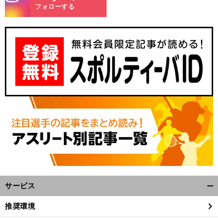
m
フォローする
・
・
【
錦
】
・
・
織圭ら出場
男子テニスATPツアー
BNPパリバOPの日程
放送配信予定
サービス
開
く/
推奨環境
閉