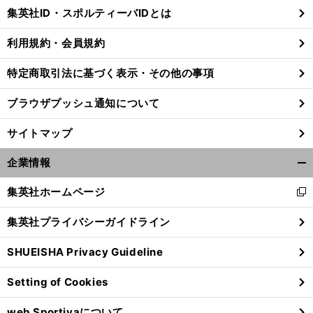
じ
集英社ID・スポルティーバIDとは
る
利用規約・会員規約
特定商取引法に基づく表示・その他の事項
ブラウザプッシュ通知について
サイトマップ
企業情報
開
く/
集英社ホームページ
新
閉
し
じ
集英社プライバシーガイドライン
い
る
ウ
SHUEISHA Privacy Guideline
ィ
ン
Setting of Cookies
ド
ウ
web Sportivaについて
で