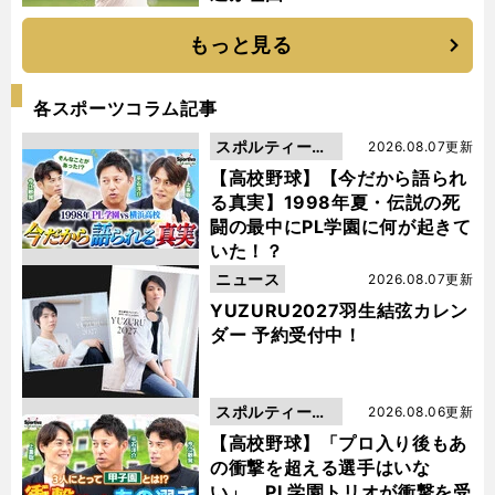
もっと見る
各スポーツコラム記事
スポルティーバ
2026.08.07更新
動画
【高校野球】【今だから語られ
る真実】1998年夏・伝説の死
闘の最中にPL学園に何が起きて
いた！？
ニュース
2026.08.07更新
YUZURU2027羽生結弦カレン
ダー 予約受付中！
スポルティーバ
2026.08.06更新
動画
【高校野球】「プロ入り後もあ
の衝撃を超える選手はいな
い」。PL学園トリオが衝撃を受