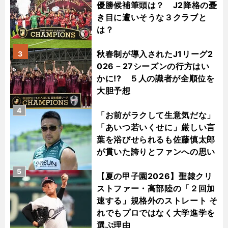
優勝候補筆頭は？ J2降格の憂
き目に遭いそうな３クラブと
は？
秋春制が導入されたJ1リーグ2
3
026－27シーズンの行方はい
かに!? ５人の識者が全順位を
大胆予想
4
「お前がラクして生意気だな」
「あいつ若いくせに」厳しい言
葉を浴びせられるも佐藤慎太郎
が貫いた誇りとファンへの思い
5
【夏の甲子園2026】聖隷クリ
ストファー・高部陸の「２回加
速する」規格外のストレート そ
れでもプロではなく大学進学を
選ぶ理由