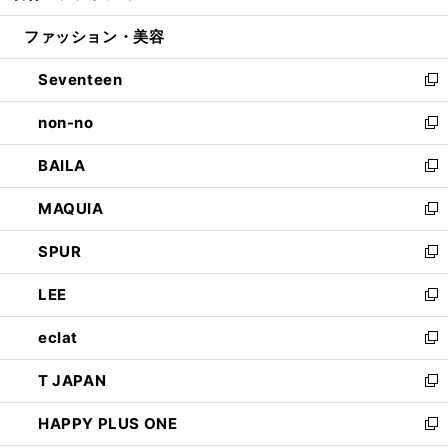
開
ウ
ン
ウ
ファッション・美容
く
で
ド
ィ
開
ウ
ン
Seventeen
く
で
ド
新
開
ウ
し
non-no
く
で
い
新
開
ウ
し
BAILA
く
ィ
い
新
ン
ウ
し
MAQUIA
ド
ィ
い
新
ウ
ン
ウ
し
SPUR
で
ド
ィ
い
新
開
ウ
ン
ウ
し
LEE
く
で
ド
ィ
い
新
開
ウ
ン
ウ
し
eclat
く
で
ド
ィ
い
新
開
ウ
ン
ウ
し
T JAPAN
く
で
ド
ィ
い
新
開
ウ
ン
ウ
し
HAPPY PLUS ONE
く
で
ド
ィ
い
新
開
ウ
ン
ウ