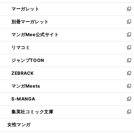
開
ウ
ン
し
マーガレット
く
で
ド
い
新
開
ウ
ウ
し
別冊マーガレット
く
で
ィ
い
新
開
ン
ウ
し
マンガMee公式サイト
く
ド
ィ
い
新
ウ
ン
ウ
し
リマコミ
で
ド
ィ
い
新
開
ウ
ン
ウ
し
ジャンプTOON
く
で
ド
ィ
い
新
開
ウ
ン
ウ
し
ZEBRACK
く
で
ド
ィ
い
新
開
ウ
ン
ウ
し
マンガMeets
く
で
ド
ィ
い
新
開
ウ
ン
ウ
し
S-MANGA
く
で
ド
ィ
い
新
開
ウ
ン
ウ
し
集英社コミック文庫
く
で
ド
ィ
い
新
開
ウ
ン
ウ
し
女性マンガ
く
で
ド
ィ
い
開
ウ
ン
ウ