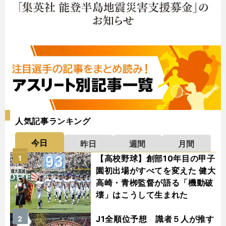
人気記事ランキング
今日
昨日
週間
月間
【高校野球】創部10年目の甲子
1
園初出場がすべてを変えた 健大
高崎・青栁監督が語る「機動破
壊」はこうして生まれた
J1全順位予想 識者５人が推す
2