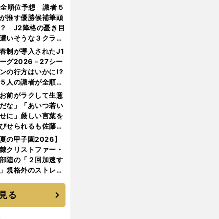
機動破壊」はこうし
1全順位予想 識者５
生まれた
が推す優勝候補筆頭
？ J2降格の憂き目
遭いそうな３クラブ
は？
春制が導入されたJ1
ーグ2026－27シー
ンの行方はいかに!?
５人の識者が全順位
大胆予想
お前がラクして生意
だな」「あいつ若い
せに」厳しい言葉を
びせられるも佐藤慎
郎が貫いた誇りとフ
夏の甲子園2026】
ンへの思い
隷クリストファー・
部陸の「２回加速す
」規格外のストレー
 それでもプロではな
大学進学を選ぶ理由
見る