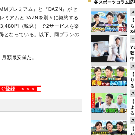
各スポーツコラム記
MMプレミアム』と『DAZN』がセ
ス
レミアムとDAZNを別々に契約する
【
,480円（税込） で2サービスを楽
ら
8
円お得となってい
る。以下、同プランの
最
ニ
き
Y
弦
。月額最安値だ。
中
ス
【
り
る
すぐ登録 ＜＜＜
学
ス
け
【
よ
る
光
ス
ピ
【
が