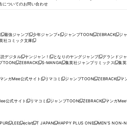
告についてのお問い合わせ
プ
最強ジャンプ
少年ジャンプ+
ジャンプTOON
ZEBRACK
ジ
新
新
新
新
新
英社コミック文庫
し
新
し
し
し
し
い
い
し
い
い
い
ウ
ウ
い
ウ
ウ
ウ
購読デジタル
ヤンジャン！
となりのヤングジャンプ
グランドジ
新
新
新
ィ
ィ
ウ
ィ
ィ
ィ
プTOON
ZEBRACK
S-MANGA
集英社ジャンプリミックス
集英
新
し
新
し
新
し
新
ン
ン
ィ
ン
ン
ン
し
い
し
い
し
い
し
ド
ド
ン
ド
ド
ド
い
ウ
い
ウ
い
ウ
い
ウ
ウ
ド
ウ
ウ
ウ
マンガMee公式サイト
リマコミ
ジャンプTOON
ZEBRACK
マン
新
新
新
新
ウ
ィ
ウ
ィ
ウ
ィ
ウ
で
で
ウ
で
で
で
し
し
し
し
し
ィ
ン
ィ
ン
ィ
ン
ィ
開
開
で
開
開
開
い
い
い
い
い
ン
ド
ン
ド
ン
ド
ン
く
く
開
く
く
く
ウ
ウ
ウ
ウ
ウ
ド
ウ
ド
ウ
ド
ウ
ド
ee公式サイト
リマコミ
ジャンプTOON
ZEBRACK
マンガMeet
く
新
新
新
新
ィ
ィ
ィ
ィ
ィ
ウ
で
ウ
で
ウ
で
ウ
し
し
し
し
ン
ン
ン
ン
ン
で
開
で
開
で
開
で
い
い
い
い
ド
ド
ド
ド
ド
開
く
開
く
開
く
開
ウ
ウ
ウ
ウ
ウ
ウ
ウ
ウ
ウ
PUR
LEE
eclat
T JAPAN
HAPPY PLUS ONE
MEN'S NON-
く
く
く
く
新
新
新
新
新
ィ
ィ
ィ
ィ