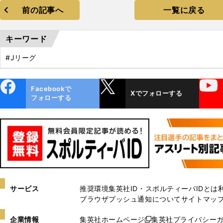
前の記事へ
一覧に戻る
キーワード
#Jリーグ
ebo
X
YouTube
Facebookで
Xでフォローする
ok
フォローする
サービス
推奨環境
集英社ID・スポルティーバIDとは
ブラウザプッシュ通知について
サイトマッ
企業情報
集英社ホームページ
集英社プライバシー
新