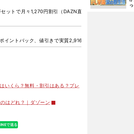
っ
た
セットで月々1,270円割引（DAZN直接契約より720円割引
種ポイントバック、値引きで実質2,916円
料金はいくら？無料・割引はある？プレ
節
いのはどれ？｜ダゾーン
LINEで送る