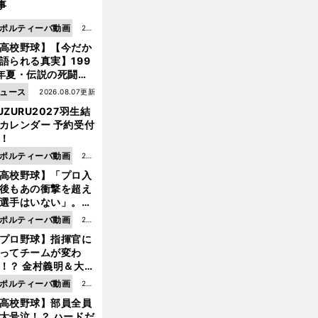
事
ポルティーバ動画
202
高校野球】【今だか
6.0
語られる真実】199
8.0
年夏・伝説の死闘の
7更
中にPL学園に何が起
ュース
2026.08.07更新
新
ていた！？
UZURU2027羽生結
カレンダー 予約受付
！
ポルティーバ動画
202
高校野球】「プロ入
6.0
後もあの衝撃を超え
8.0
選手はいない」。PL
6更
園トリオが衝撃を受
ポルティーバ動画
202
新
た選手
プロ野球】指揮官に
6.0
ってチームが変わ
8.0
！？ 金村義明＆大塚
6更
二が語る歴代監督エ
ポルティーバ動画
202
新
ソード
高校野球】部員全員
6.0
大号泣！？ ハードだ