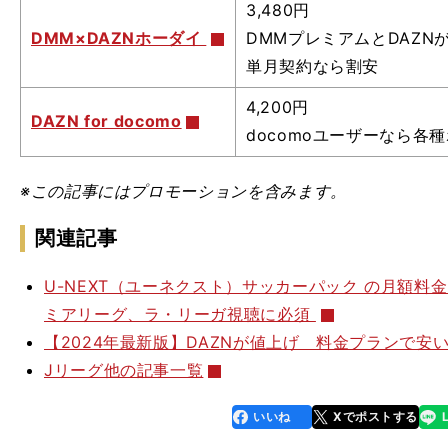
3,480円
DMM×DAZNホーダイ
DMMプレミアムとDAZNが
単月契約なら割安
4,200円
DAZN for docomo
docomoユーザーなら各
※この記事
にはプロモーションを含みます。
関連記事
U-NEXT（ユーネクスト）サッカーパック の月額
・
・
ミアリーグ、ラ・リーガ視聴に必須
s
5
1
2
【2024年最新版】DAZNが値上げ 料金プランで安
Jリーグ他の記事一覧
いいね
Xでポストする
line
faceboo
x
k