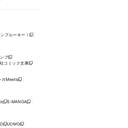
ャンプルーキー！
新
し
い
ウ
ャンプ
新
ィ
社コミック文庫
し
新
ン
い
し
ド
ウ
い
ウ
ガMeets
新
ィ
ウ
で
し
ン
ィ
開
い
ド
ン
く
ウ
ウ
ド
s
S-MANGA
新
新
ィ
で
ウ
し
し
ン
開
で
い
い
ド
く
開
ウ
ウ
ウ
NO
UOMO
く
新
新
ィ
ィ