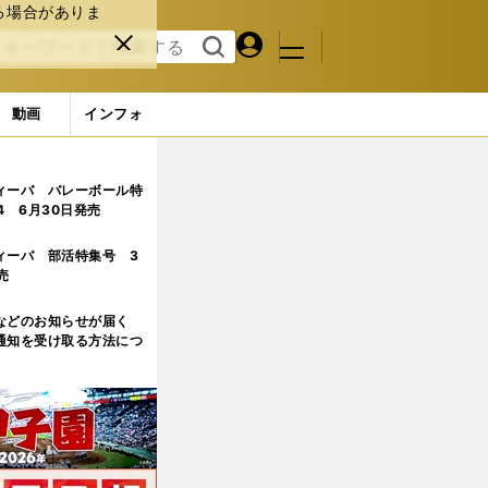
る場合がありま
マイペ
閉じ
検索
メニュ
ー
る
す
ジ
る
動画
インフォ
ィーバ バレーボール特
.4 6月30日発売
ィーバ 部活特集号 3
売
などのお知らせが届く
通知を受け取る方法につ