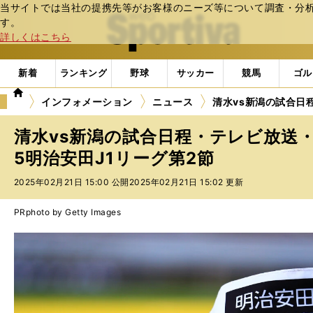
当サイトでは当社の提携先等がお客様のニーズ等について調査・分析し
web Sportiva (webスポルティーバ)
す。
詳しくはこちら
新着
ランキング
野球
サッカー
競馬
ゴル
we
インフォメーション
ニュース
清水vs新潟の試合日
b
ス
清水vs新潟の試合日程・テレビ放送・
ポ
ル
5明治安田J1リーグ第2節
テ
2025年02月21日 15:00 公開
2025年02月21日 15:02 更新
ィ
ー
バ
PR
photo by Getty Images