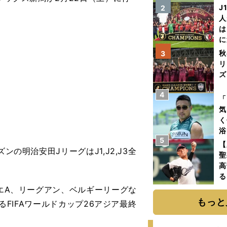
「
J
2
て
人
は
に
と
秋
3
リ
ズ
4
を
「
気
く
浴
5
太
【
の明治安田JリーグはJ1,J2,J3全
ァ
聖
高
る
ト
リエA、リーグアン、ベルギーリーグな
く
もっと
るFIFAワールドカップ26アジア最終