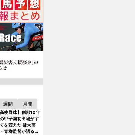
週間
月間
高校野球】創部10年
の甲子園初出場がす
てを変えた 健大高
・青栁監督が語る