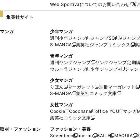
Web Sportivaについてのお問い合わせ
広
し
新
い
し
集英社サイト
ウ
い
ィ
ウ
マンガ
少年マンガ
ン
ィ
週刊少年ジャンプ
ジャンプSQ
Vジャン
ド
ン
新
新
S-MANGA
集英社ジャンプリミックス
集
ウ
ド
新
し
し
新
で
ウ
し
い
い
し
青年マンガ
開
で
い
ウ
ウ
い
週刊ヤングジャンプ
ヤングジャンプ定期
新
く
開
ウ
ィ
ィ
ウ
ウルトラジャンプ
少年ジャンプ+
ジャン
新
し
新
く
ィ
ン
ン
ィ
し
い
し
ン
ド
ド
ン
少女マンガ
い
ウ
い
ド
ウ
ウ
ド
りぼん
マーガレット
別冊マーガレット
新
新
新
ウ
ィ
ウ
ウ
で
で
ウ
S-MANGA
集英社コミック文庫
し
新
し
新
ィ
ン
ィ
で
開
開
で
い
し
い
し
ン
ド
ン
女性マンガ
開
く
く
開
ウ
い
ウ
い
ド
ウ
ド
Cookie
Cocohana
office YOU
マンガM
く
く
新
新
新
ィ
ウ
ィ
ウ
ウ
で
ウ
集英社コミック文庫
し
新
し
し
ン
ィ
ン
ィ
で
開
で
い
し
い
い
ド
ン
ド
ン
取材・ファッション
ファッション・美容
開
く
開
ウ
い
ウ
ウ
ウ
ド
ウ
ド
Seventeen
non-no
BAILA
MAQUIA
S
く
く
新
新
新
新
ィ
ウ
ィ
ィ