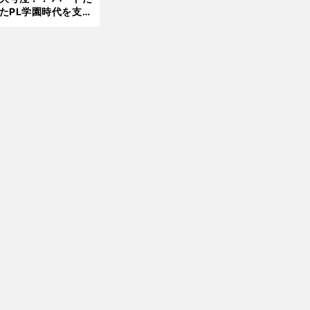
8.0
たPL学園時代を支え
6更
ものとは
）
新
名
・
・
古屋vs神戸の試合日程
テレビ放送
ネット配信予定｜2025明治安田J1リーグ第2節