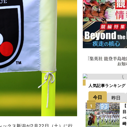
人気記事ランキング
今日
昨日
【
1
目
べ
崎
レックス新潟が2月22日（土）に行