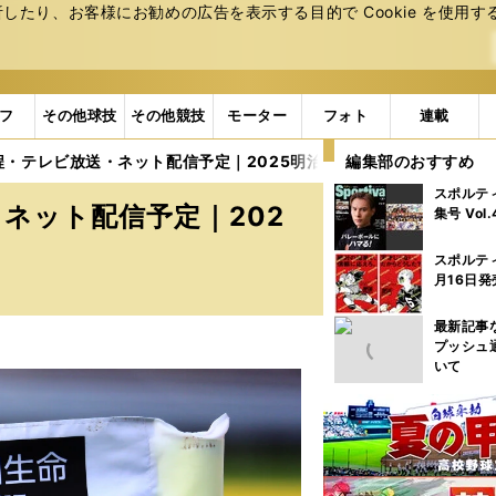
たり、お客様にお勧めの広告を表⽰する⽬的で Cookie を使⽤す
フ
その他球技
その他競技
モーター
フォト
連載
程・テレビ放送・ネット配信予定｜2025明治安田J1リーグ第2節
編集部のおすすめ
スポルテ
ネット配信予定｜202
集号 Vol
スポルテ
月16日発
最新記事
プッシュ
いて