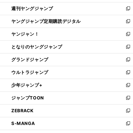
開
ウ
ン
ウ
週刊ヤングジャンプ
く
で
ド
ィ
新
開
ウ
ン
し
ヤングジャンプ定期購読デジタル
く
で
ド
い
新
開
ウ
ウ
し
ヤンジャン！
く
で
ィ
い
新
開
ン
ウ
し
となりのヤングジャンプ
く
ド
ィ
い
新
ウ
ン
ウ
し
グランドジャンプ
で
ド
ィ
い
新
開
ウ
ン
ウ
し
ウルトラジャンプ
く
で
ド
ィ
い
新
開
ウ
ン
ウ
し
少年ジャンプ+
く
で
ド
ィ
い
新
開
ウ
ン
ウ
し
ジャンプTOON
く
で
ド
ィ
い
新
開
ウ
ン
ウ
し
ZEBRACK
く
で
ド
ィ
い
新
開
ウ
ン
ウ
し
S-MANGA
く
で
ド
ィ
い
新
開
ウ
ン
ウ
し