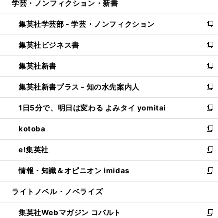
学芸・ノンフィクション・新書
く
で
ド
ィ
い
開
ウ
ン
ウ
集英社学芸部 - 学芸・ノンフィクション
く
で
ド
ィ
新
開
ウ
ン
し
集英社ビジネス書
く
で
ド
い
新
開
ウ
ウ
し
集英社新書
く
で
ィ
い
新
開
ン
ウ
し
集英社新書プラス - 知の水先案内人
く
ド
ィ
い
新
ウ
ン
ウ
し
1日5分で、明日は変わる よみタイ yomitai
で
ド
ィ
い
新
開
ウ
ン
ウ
し
kotoba
く
で
ド
ィ
い
新
開
ウ
ン
ウ
し
e!集英社
く
で
ド
ィ
い
新
開
ウ
ン
ウ
し
情報・知識＆オピニオン imidas
く
で
ド
ィ
い
新
開
ウ
ン
ウ
し
ライトノベル・ノベライズ
く
で
ド
ィ
い
開
ウ
ン
ウ
集英社Webマガジン コバルト
く
で
ド
ィ
新