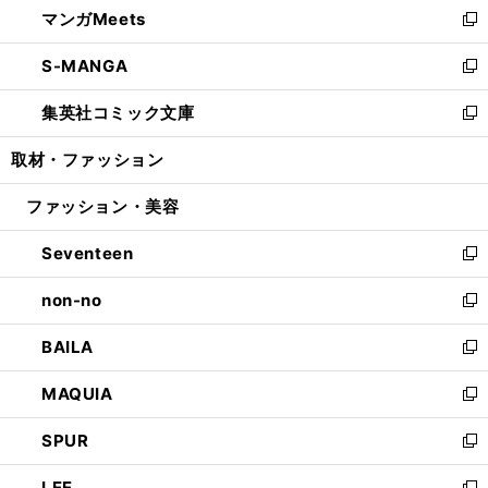
マンガMeets
く
で
ド
ィ
い
新
開
ウ
ン
ウ
し
S-MANGA
く
で
ド
ィ
い
新
開
ウ
ン
ウ
し
集英社コミック文庫
く
で
ド
ィ
い
新
開
ウ
ン
ウ
し
取材・ファッション
く
で
ド
ィ
い
開
ウ
ン
ウ
ファッション・美容
く
で
ド
ィ
開
ウ
ン
Seventeen
く
で
ド
新
開
ウ
し
non-no
く
で
い
新
開
ウ
し
BAILA
く
ィ
い
新
ン
ウ
し
MAQUIA
ド
ィ
い
新
ウ
ン
ウ
し
SPUR
で
ド
ィ
い
新
開
ウ
ン
ウ
し
LEE
く
で