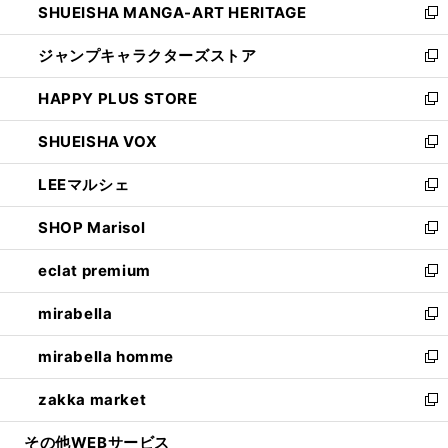
SHUEISHA MANGA-ART HERITAGE
く
で
い
新
開
ウ
し
ジャンプキャラクターズストア
く
ィ
い
新
ン
ウ
し
HAPPY PLUS STORE
ド
ィ
い
新
ウ
ン
ウ
し
SHUEISHA VOX
で
ド
ィ
い
新
開
ウ
ン
ウ
し
LEEマルシェ
く
で
ド
ィ
い
新
開
ウ
ン
ウ
し
SHOP Marisol
く
で
ド
ィ
い
新
開
ウ
ン
ウ
し
eclat premium
く
で
ド
ィ
い
新
開
ウ
ン
ウ
し
mirabella
く
で
ド
ィ
い
新
開
ウ
ン
ウ
し
mirabella homme
く
で
ド
ィ
い
新
開
ウ
ン
ウ
し
zakka market
く
で
ド
ィ
い
新
開
ウ
ン
ウ
し
その他WEBサービス
く
で
ド
ィ
い