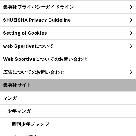
し
じ
集英社プライバシーガイドライン
い
る
ウ
SHUEISHA Privacy Guideline
ィ
ン
Setting of Cookies
ド
ウ
web Sportivaについて
で
開
Web Sportivaについてのお問い合わせ
く
新
し
広告についてのお問い合わせ
い
ウ
集英社サイト
ィ
開
ン
く/
マンガ
ド
閉
ウ
じ
少年マンガ
で
る
開
週刊少年ジャンプ
く
新
し