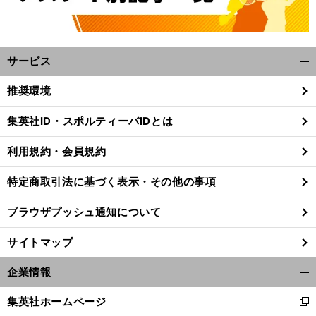
サービス
開
く/
推奨環境
閉
じ
集英社ID・スポルティーバIDとは
る
利用規約・会員規約
特定商取引法に基づく表示・その他の事項
ブラウザプッシュ通知について
サイトマップ
企業情報
開
】
・
・
【
鈴
】
・
く/
木彩艶所属
パルマ×ミランの日程
放送予定｜セリエA第2節
2024-25シーズン
×
2
2024
-25
集英社ホームページ
新
閉