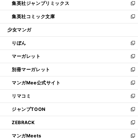
集英社ジャンプリミックス
く
で
ド
ィ
い
新
開
ウ
ン
ウ
し
集英社コミック文庫
く
で
ド
ィ
い
新
開
ウ
ン
ウ
し
少女マンガ
く
で
ド
ィ
い
開
ウ
ン
ウ
りぼん
く
で
ド
ィ
新
開
ウ
ン
し
マーガレット
く
で
ド
い
新
開
ウ
ウ
し
別冊マーガレット
く
で
ィ
い
新
開
ン
ウ
し
マンガMee公式サイト
く
ド
ィ
い
新
ウ
ン
ウ
し
リマコミ
で
ド
ィ
い
新
開
ウ
ン
ウ
し
ジャンプTOON
く
で
ド
ィ
い
新
開
ウ
ン
ウ
し
ZEBRACK
く
で
ド
ィ
い
新
開
ウ
ン
ウ
し
マンガMeets
く
で
ド
ィ
い
新