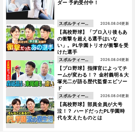
ダー 予約受付中！
スポルティーバ
2026.08.06更新
動画
【高校野球】「プロ入り後もあ
の衝撃を超える選手はいな
い」。PL学園トリオが衝撃を受
けた選手
スポルティーバ
2026.08.06更新
動画
【プロ野球】指揮官によってチ
ームが変わる！？ 金村義明＆大
塚光二が語る歴代監督エピソー
ド
スポルティーバ
2026.08.06更新
動画
【高校野球】部員全員が大号
泣！？ ハードだったPL学園時
代を支えたものとは