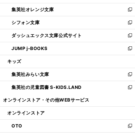
開
ウ
ン
し
集英社オレンジ文庫
く
で
ド
い
新
開
ウ
ウ
し
シフォン文庫
く
で
ィ
い
新
開
ン
ウ
し
ダッシュエックス文庫公式サイト
く
ド
ィ
い
新
ウ
ン
ウ
し
JUMP j-BOOKS
で
ド
ィ
い
新
開
ウ
ン
ウ
し
キッズ
く
で
ド
ィ
い
開
ウ
ン
ウ
集英社みらい文庫
く
で
ド
ィ
新
開
ウ
ン
し
集英社の児童図書 S-KIDS.LAND
く
で
ド
い
新
開
ウ
ウ
し
オンラインストア・
その他WEBサービス
く
で
ィ
い
開
ン
ウ
オンラインストア
く
ド
ィ
ウ
ン
OTO
で
ド
新
開
ウ
し