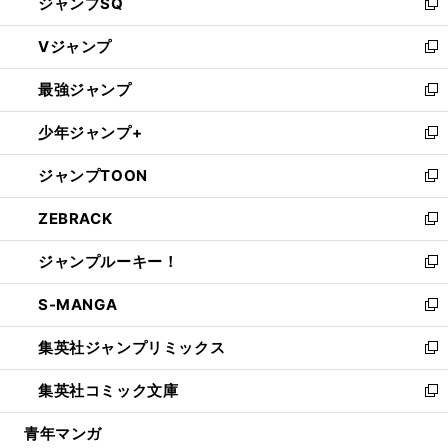
ジャンプSQ
い
新
ウ
し
Vジャンプ
ィ
い
新
ン
ウ
し
最強ジャンプ
ド
ィ
い
新
ウ
ン
ウ
し
少年ジャンプ+
で
ド
ィ
い
新
開
ウ
ン
ウ
し
ジャンプTOON
く
で
ド
ィ
い
新
開
ウ
ン
ウ
し
ZEBRACK
く
で
ド
ィ
い
新
開
ウ
ン
ウ
し
ジャンプルーキー！
く
で
ド
ィ
い
新
開
ウ
ン
ウ
し
S-MANGA
く
で
ド
ィ
い
新
開
ウ
ン
ウ
し
集英社ジャンプリミックス
く
で
ド
ィ
い
新
開
ウ
ン
ウ
し
集英社コミック文庫
く
で
ド
ィ
い
新
開
ウ
ン
ウ
し
青年マンガ
く
で
ド
ィ
い