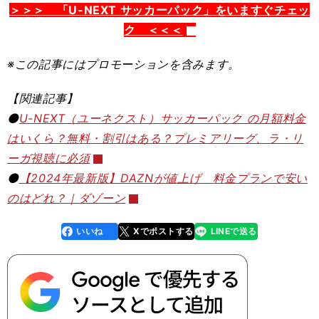
＞＞＞ 「U-NEXT サッカーパック」をいますぐチェッ
ク ＜＜＜
※この記事
にはプロモーションを含みます。
【関連記事】
⚫️
U-NEXT（ユーネクスト）サッカーパック の月額料金
はいくら？無料・割引はある？プレミアリーグ、ラ・リ
ーガ視聴に必須
⚫️
【2024年最新版】DAZNが値上げ 料金プランで安い
のはどれ？｜ダゾーン
いいね
Xでポストする
LINEで送る
line
faceboo
x
k