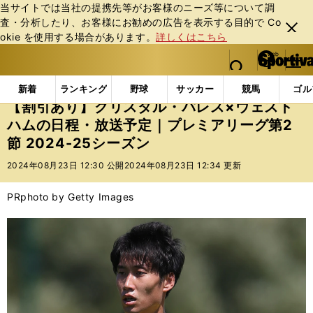
当サイトでは当社の提携先等がお客様のニーズ等について調
査・分析したり、お客様にお勧めの広告を表⽰する⽬的で Co
閉じ
okie を使⽤する場合があります。
詳しくはこちら
る
マイペ
web Sportiva (webスポルティーバ)
検索
メニュ
we
ー
インフォメーション
ニュース
【割引あり】クリスタ
b
ジ
新着
ランキング
野球
サッカー
競馬
ゴル
ス
【割引あり】クリスタル・パレス×ウェスト
ポ
ハムの日程・放送予定｜プレミアリーグ第2
ル
節 2024-25シーズン
テ
ィ
2024年08月23日 12:30 公開
2024年08月23日 12:34 更新
ー
バ
PR
photo by Getty Images