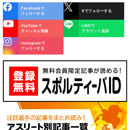
cebo
X
Facebookで
Xでフォローする
ok
フォローする
uTube
LINE
YouTubeで
LINEで
チャンネル登録
アカウント追加
stagra
Instagramで
m
フォローする