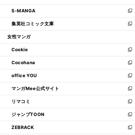
開
ウ
ン
ウ
し
S-MANGA
く
で
ド
ィ
い
新
開
ウ
ン
ウ
し
集英社コミック文庫
く
で
ド
ィ
い
新
開
ウ
ン
ウ
し
女性マンガ
く
で
ド
ィ
い
開
ウ
ン
ウ
Cookie
く
で
ド
ィ
新
開
ウ
ン
し
Cocohana
く
で
ド
い
新
開
ウ
ウ
し
office YOU
く
で
ィ
い
新
開
ン
ウ
し
マンガMee公式サイト
く
ド
ィ
い
新
ウ
ン
ウ
し
リマコミ
で
ド
ィ
い
新
開
ウ
ン
ウ
し
ジャンプTOON
く
で
ド
ィ
い
新
開
ウ
ン
ウ
し
ZEBRACK
く
で
ド
ィ
い
新
開
ウ
ン
ウ
し