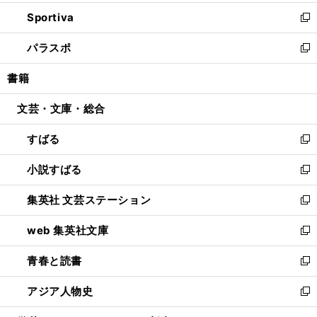
開
ン
ウ
し
Sportiva
く
ド
ィ
い
新
ウ
ン
ウ
し
パラスポ
で
ド
ィ
い
新
開
ウ
ン
ウ
し
書籍
く
で
ド
ィ
い
開
ウ
ン
ウ
文芸・文庫・総合
く
で
ド
ィ
開
ウ
ン
すばる
く
で
ド
新
開
ウ
し
小説すばる
く
で
い
新
開
ウ
し
集英社 文芸ステーション
く
ィ
い
新
ン
ウ
し
web 集英社文庫
ド
ィ
い
新
ウ
ン
ウ
し
青春と読書
で
ド
ィ
い
新
開
ウ
ン
ウ
し
アジア人物史
く
で
ド
ィ
い
新
開
ウ
ン
ウ
し