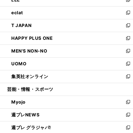
ド
ィ
い
新
開
ウ
ン
ウ
し
eclat
く
で
ド
ィ
い
新
開
ウ
ン
ウ
し
T JAPAN
く
で
ド
ィ
い
新
開
ウ
ン
ウ
し
HAPPY PLUS ONE
く
で
ド
ィ
い
新
開
ウ
ン
ウ
し
MEN'S NON-NO
く
で
ド
ィ
い
新
開
ウ
ン
ウ
し
UOMO
く
で
ド
ィ
い
新
開
ウ
ン
ウ
し
集英社オンライン
く
で
ド
ィ
い
新
開
ウ
ン
ウ
し
芸能・情報・スポーツ
く
で
ド
ィ
い
開
ウ
ン
ウ
Myojo
く
で
ド
ィ
新
開
ウ
ン
し
週プレNEWS
く
で
ド
い
新
開
ウ
ウ
し
週プレ グラジャパ!
く
で
ィ
い
新