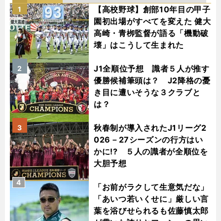
【高校野球】創部10年目の甲子
1
園初出場がすべてを変えた 健大
高崎・青栁監督が語る「機動破
壊」はこうして生まれた
J1全順位予想 識者５人が推す
2
優勝候補筆頭は？ J2降格の憂
き目に遭いそうな３クラブと
は？
秋春制が導入されたJ1リーグ2
3
026－27シーズンの行方はい
かに!? ５人の識者が全順位を
大胆予想
4
「お前がラクして生意気だな」
「あいつ若いくせに」厳しい言
葉を浴びせられるも佐藤慎太郎