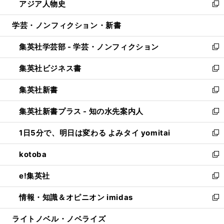
アジア人物史
く
で
ド
ィ
い
新
開
ウ
ン
ウ
し
学芸・ノンフィクション・新書
く
で
ド
ィ
い
開
ウ
ン
ウ
集英社学芸部 - 学芸・ノンフィクション
く
で
ド
ィ
新
開
ウ
ン
し
集英社ビジネス書
く
で
ド
い
新
開
ウ
ウ
し
集英社新書
く
で
ィ
い
新
開
ン
ウ
し
集英社新書プラス - 知の水先案内人
く
ド
ィ
い
新
ウ
ン
ウ
し
1日5分で、明日は変わる よみタイ yomitai
で
ド
ィ
い
新
開
ウ
ン
ウ
し
kotoba
く
で
ド
ィ
い
新
開
ウ
ン
ウ
し
e!集英社
く
で
ド
ィ
い
新
開
ウ
ン
ウ
し
情報・知識＆オピニオン imidas
く
で
ド
ィ
い
新
開
ウ
ン
ウ
し
ライトノベル・ノベライズ
く
で
ド
ィ
い