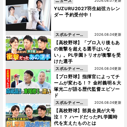
ニュース
2026.08.07更新
YUZURU2027羽生結弦カレン
ダー 予約受付中！
スポルティーバ
2026.08.06更新
動画
【高校野球】「プロ入り後もあ
の衝撃を超える選手はいな
い」。PL学園トリオが衝撃を受
けた選手
スポルティーバ
2026.08.06更新
動画
【プロ野球】指揮官によってチ
ームが変わる！？ 金村義明＆大
塚光二が語る歴代監督エピソー
ド
スポルティーバ
2026.08.06更新
動画
【高校野球】部員全員が大号
泣！？ ハードだったPL学園時
代を支えたものとは