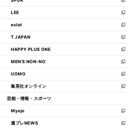
SPUR
で
ド
ィ
い
新
開
ウ
ン
ウ
し
LEE
く
で
ド
ィ
い
新
開
ウ
ン
ウ
し
eclat
く
で
ド
ィ
い
新
開
ウ
ン
ウ
し
T JAPAN
く
で
ド
ィ
い
新
開
ウ
ン
ウ
し
HAPPY PLUS ONE
く
で
ド
ィ
い
新
開
ウ
ン
ウ
し
MEN'S NON-NO
く
で
ド
ィ
い
新
開
ウ
ン
ウ
し
UOMO
く
で
ド
ィ
い
新
開
ウ
ン
ウ
し
集英社オンライン
く
で
ド
ィ
い
新
開
ウ
ン
ウ
し
芸能・情報・スポーツ
く
で
ド
ィ
い
開
ウ
ン
ウ
Myojo
く
で
ド
ィ
新
開
ウ
ン
し
週プレNEWS
く
で
ド
い
新