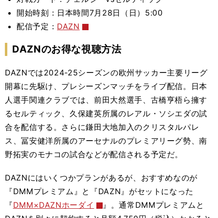
開始時刻：日本時間7月28日（日）5:00
配信予定：
DAZN
DAZNのお得な視聴方法
DAZNでは2024-25シーズンの欧州サッカー主要リーグ
開幕に先駆け、プレシーズンマッチをライブ配信。日本
人選手関連クラブでは、前田大然選手、古橋亨梧ら擁す
るセルティック、久保建英所属のレアル・ソシエダの試
合を配信する。さらに鎌田大地加入のクリスタルパレ
ス、冨安健洋所属のアーセナルのプレミアリーグ勢、南
野拓実のモナコの試合などが配信される予定だ。
DAZNにはいくつかプランがあるが、おすすめなのが
『DMMプレミアム』と『DAZN』がセットになった
『
DMM×DAZNホーダイ
』。通常DMMプレミアムと