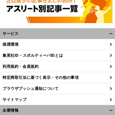
サービス
開
く/
推奨環境
閉
】
・
じ
【
無
】
・
・
集英社ID・スポルティーバIDとは
料視聴あり
マンチェスター
シティ×ACミランの日程
放送予定｜サッカープレシーズンツアーSoccer
Champions
Tour
2024
Socce
Cha
p
ons Tou
2024
る
利用規約・会員規約
特定商取引法に基づく表示・その他の事項
ブラウザプッシュ通知について
サイトマップ
企業情報
開