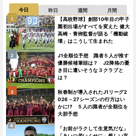
今日
昨日
週間
月間
【高校野球】創部10年目の甲子
1
園初出場がすべてを変えた 健大
高崎・青栁監督が語る「機動破
壊」はこうして生まれた
J1全順位予想 識者５人が推す
2
優勝候補筆頭は？ J2降格の憂
き目に遭いそうな３クラブと
は？
秋春制が導入されたJ1リーグ2
3
026－27シーズンの行方はい
かに!? ５人の識者が全順位を
大胆予想
4
「お前がラクして生意気だな」
「あいつ若いくせに」厳しい言