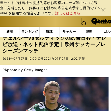
当サイトでは当社の提携先等がお客様のニーズ等について調
査・分析したり、お客様にお勧めの広告を表⽰する⽬的で Co
閉じ
okie を使⽤する場合があります。
詳しくはこちら
る
マイペ
web Sportiva (webスポルティーバ)
検索
メニュ
we
ー
インフォメーション
ニュース
チェルシーvsセルテ
b
ジ
新着
ランキング
野球
サッカー
競馬
ゴル
ス
チェルシーvsセルティックの試合日程・テレ
ポ
ビ放送・ネット配信予定｜欧州サッカープレ
ル
シーズンマッチ
テ
ィ
2024年07月27日 12:00 公開
2024年07月27日 12:02 更新
ー
バ
PR
photo by Getty Images