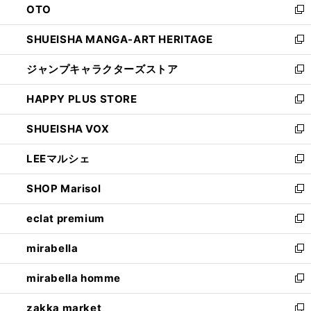
OTO
で
ド
新
開
ウ
し
SHUEISHA MANGA-ART HERITAGE
く
で
い
新
開
ウ
し
ジャンプキャラクターズストア
く
ィ
い
新
ン
ウ
し
HAPPY PLUS STORE
ド
ィ
い
新
ウ
ン
ウ
し
SHUEISHA VOX
で
ド
ィ
い
新
開
ウ
ン
ウ
し
LEEマルシェ
く
で
ド
ィ
い
新
開
ウ
ン
ウ
し
SHOP Marisol
く
で
ド
ィ
い
新
開
ウ
ン
ウ
し
eclat premium
く
で
ド
ィ
い
新
開
ウ
ン
ウ
し
mirabella
く
で
ド
ィ
い
新
開
ウ
ン
ウ
し
mirabella homme
く
で
ド
ィ
い
新
開
ウ
ン
ウ
し
zakka market
く
で
ド
ィ
い
新