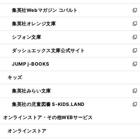
開
ウ
ン
ウ
集英社Webマガジン コバルト
く
で
ド
ィ
新
開
ウ
ン
し
集英社オレンジ文庫
く
で
ド
い
新
開
ウ
ウ
し
シフォン文庫
く
で
ィ
い
新
開
ン
ウ
し
ダッシュエックス文庫公式サイト
く
ド
ィ
い
新
ウ
ン
ウ
し
JUMP j-BOOKS
で
ド
ィ
い
新
開
ウ
ン
ウ
し
キッズ
く
で
ド
ィ
い
開
ウ
ン
ウ
集英社みらい文庫
く
で
ド
ィ
新
開
ウ
ン
し
集英社の児童図書 S-KIDS.LAND
く
で
ド
い
新
開
ウ
ウ
し
オンラインストア・
その他WEBサービス
く
で
ィ
い
開
ン
ウ
オンラインストア
く
ド
ィ
ウ
ン