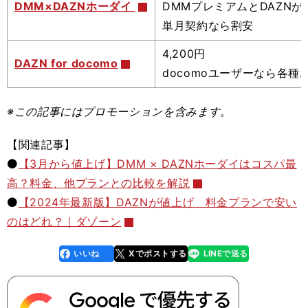
DMM×DAZNホーダイ
DMMプレミアムとDAZNが
単月契約なら割安
4,200円
DAZN for docomo
docomoユーザーなら各種
※この記事
にはプロモーションを含みます。
【関連記事】
⚫️
【3月から値上げ】DMM × DAZNホーダイはコスパ最
高？料金、他プランとの比較を解説
⚫️
【2024年最新版】DAZNが値上げ 料金プランで安い
のはどれ？｜ダゾーン
いいね
Xでポストする
LINEで送る
line
faceboo
x
k