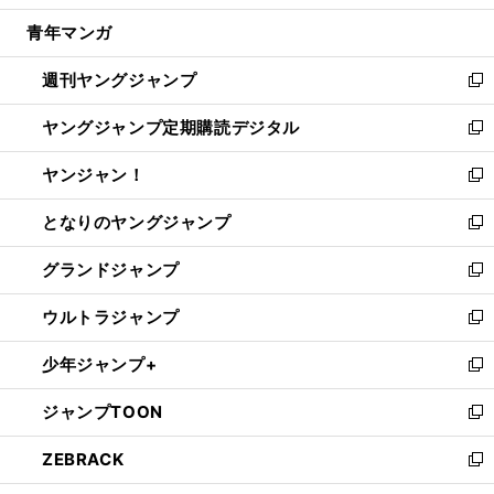
開
ウ
ン
ウ
し
青年マンガ
く
で
ド
ィ
い
開
ウ
ン
ウ
週刊ヤングジャンプ
く
で
ド
ィ
新
開
ウ
ン
し
ヤングジャンプ定期購読デジタル
く
で
ド
い
新
開
ウ
ウ
し
ヤンジャン！
く
で
ィ
い
新
開
ン
ウ
し
となりのヤングジャンプ
く
ド
ィ
い
新
ウ
ン
ウ
し
グランドジャンプ
で
ド
ィ
い
新
開
ウ
ン
ウ
し
ウルトラジャンプ
く
で
ド
ィ
い
新
開
ウ
ン
ウ
し
少年ジャンプ+
く
で
ド
ィ
い
新
開
ウ
ン
ウ
し
ジャンプTOON
く
で
ド
ィ
い
新
開
ウ
ン
ウ
し
ZEBRACK
く
で
ド
ィ
い
新
開
ウ
ン
ウ
し