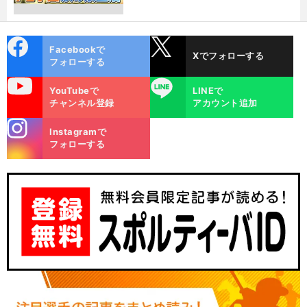
cebo
X
Facebookで
Xでフォローする
ok
フォローする
uTube
LINE
YouTubeで
LINEで
チャンネル登録
アカウント追加
stagra
Instagramで
m
フォローする