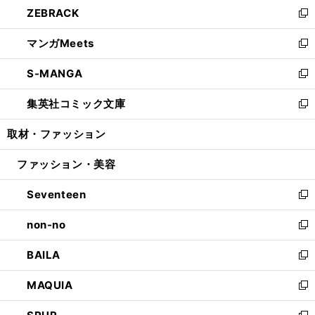
し
ZEBRACK
く
で
ド
ィ
い
新
開
ウ
ン
ウ
し
マンガMeets
く
で
ド
ィ
い
新
開
ウ
ン
ウ
し
S-MANGA
く
で
ド
ィ
い
新
開
ウ
ン
ウ
し
集英社コミック文庫
く
で
ド
ィ
い
新
開
ウ
ン
ウ
し
取材・ファッション
く
で
ド
ィ
い
開
ウ
ン
ウ
ファッション・美容
く
で
ド
ィ
開
ウ
ン
Seventeen
く
で
ド
新
開
ウ
し
non-no
く
で
い
新
開
ウ
し
BAILA
く
ィ
い
新
ン
ウ
し
MAQUIA
ド
ィ
い
新
ウ
ン
ウ
し