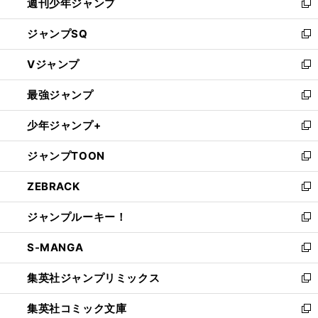
週刊少年ジャンプ
く
新
し
ジャンプSQ
い
新
ウ
し
Vジャンプ
ィ
い
新
ン
ウ
し
最強ジャンプ
ド
ィ
い
新
ウ
ン
ウ
し
少年ジャンプ+
で
ド
ィ
い
新
開
ウ
ン
ウ
し
ジャンプTOON
く
で
ド
ィ
い
新
開
ウ
ン
ウ
し
ZEBRACK
く
で
ド
ィ
い
新
開
ウ
ン
ウ
し
ジャンプルーキー！
く
で
ド
ィ
い
新
開
ウ
ン
ウ
し
S-MANGA
く
で
ド
ィ
い
新
開
ウ
ン
ウ
し
集英社ジャンプリミックス
く
で
ド
ィ
い
新
開
ウ
ン
ウ
し
集英社コミック文庫
く
で
ド
ィ
い
新