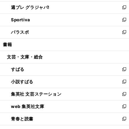
開
ウ
ウ
し
週プレ グラジャパ!
く
で
ィ
い
新
開
ン
ウ
し
Sportiva
く
ド
ィ
い
新
ウ
ン
ウ
し
パラスポ
で
ド
ィ
い
新
開
ウ
ン
ウ
し
書籍
く
で
ド
ィ
い
開
ウ
ン
ウ
文芸・文庫・総合
く
で
ド
ィ
開
ウ
ン
すばる
く
で
ド
新
開
ウ
し
小説すばる
く
で
い
新
開
ウ
し
集英社 文芸ステーション
く
ィ
い
新
ン
ウ
し
web 集英社文庫
ド
ィ
い
新
ウ
ン
ウ
し
青春と読書
で
ド
ィ
い
新
開
ウ
ン
ウ
し