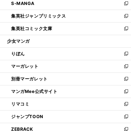
S-MANGA
く
で
ド
ィ
い
新
開
ウ
ン
ウ
し
集英社ジャンプリミックス
く
で
ド
ィ
い
新
開
ウ
ン
ウ
し
集英社コミック文庫
く
で
ド
ィ
い
新
開
ウ
ン
ウ
し
少女マンガ
く
で
ド
ィ
い
開
ウ
ン
ウ
りぼん
く
で
ド
ィ
新
開
ウ
ン
し
マーガレット
く
で
ド
い
新
開
ウ
ウ
し
別冊マーガレット
く
で
ィ
い
新
開
ン
ウ
し
マンガMee公式サイト
く
ド
ィ
い
新
ウ
ン
ウ
し
リマコミ
で
ド
ィ
い
新
開
ウ
ン
ウ
し
ジャンプTOON
く
で
ド
ィ
い
新
開
ウ
ン
ウ
し
ZEBRACK
く
で
ド
ィ
い
新