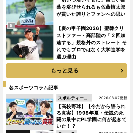
葉を浴びせられるも佐藤慎太郎
が貫いた誇りとファンへの思い
5
【夏の甲子園2026】聖隷クリ
ストファー・高部陸の「２回加
速する」規格外のストレート そ
れでもプロではなく大学進学を
選ぶ理由
もっと見る
各スポーツコラム記事
スポルティーバ
2026.08.07更新
動画
【高校野球】【今だから語られ
る真実】1998年夏・伝説の死
闘の最中にPL学園に何が起きて
いた！？