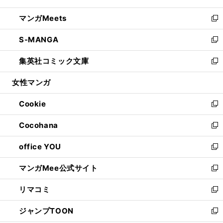
開
ウ
ン
ウ
し
マンガMeets
く
で
ド
ィ
い
新
開
ウ
ン
ウ
し
S-MANGA
く
で
ド
ィ
い
新
開
ウ
ン
ウ
し
集英社コミック文庫
く
で
ド
ィ
い
新
開
ウ
ン
ウ
し
女性マンガ
く
で
ド
ィ
い
開
ウ
ン
ウ
Cookie
く
で
ド
ィ
新
開
ウ
ン
し
Cocohana
く
で
ド
い
新
開
ウ
ウ
し
office YOU
く
で
ィ
い
新
開
ン
ウ
し
マンガMee公式サイト
く
ド
ィ
い
新
ウ
ン
ウ
し
リマコミ
で
ド
ィ
い
新
開
ウ
ン
ウ
し
ジャンプTOON
く
で
ド
ィ
い
新
開
ウ
ン
ウ