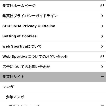
く/
集英社ホームページ
新
閉
し
じ
集英社プライバシーガイドライン
い
る
ウ
SHUEISHA Privacy Guideline
ィ
ン
Setting of Cookies
ド
ウ
web Sportivaについて
で
開
Web Sportivaについてのお問い合わせ
く
新
し
広告についてのお問い合わせ
い
ウ
集英社サイト
ィ
開
ン
く/
マンガ
ド
閉
ウ
じ
少年マンガ
で
る
開