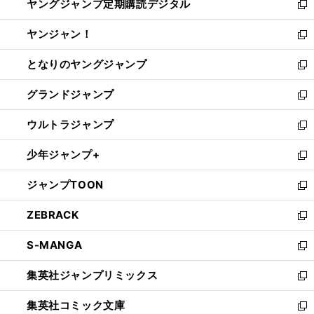
ヤングジャンプ定期購読デジタル
く
で
ド
い
新
開
ウ
ウ
し
ヤンジャン！
く
で
ィ
い
新
開
ン
ウ
し
となりのヤングジャンプ
く
ド
ィ
い
新
ウ
ン
ウ
し
グランドジャンプ
で
ド
ィ
い
新
開
ウ
ン
ウ
し
ウルトラジャンプ
く
で
ド
ィ
い
新
開
ウ
ン
ウ
し
少年ジャンプ+
く
で
ド
ィ
い
新
開
ウ
ン
ウ
し
ジャンプTOON
く
で
ド
ィ
い
新
開
ウ
ン
ウ
し
ZEBRACK
く
で
ド
ィ
い
新
開
ウ
ン
ウ
し
S-MANGA
く
で
ド
ィ
い
新
開
ウ
ン
ウ
し
集英社ジャンプリミックス
く
で
ド
ィ
い
新
開
ウ
ン
ウ
し
集英社コミック文庫
く
で
ド
ィ
い
新