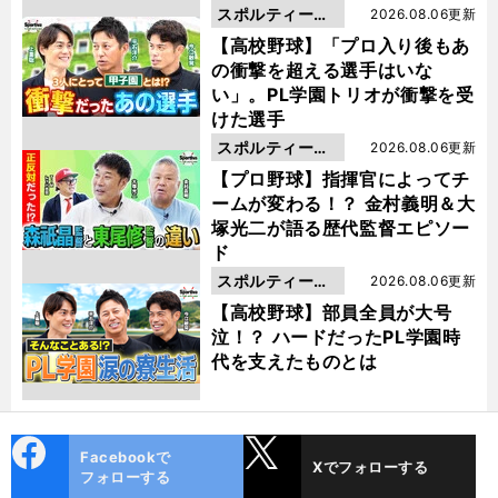
スポルティーバ
2026.08.06更新
動画
【高校野球】「プロ入り後もあ
の衝撃を超える選手はいな
い」。PL学園トリオが衝撃を受
けた選手
スポルティーバ
2026.08.06更新
動画
【プロ野球】指揮官によってチ
ームが変わる！？ 金村義明＆大
塚光二が語る歴代監督エピソー
ド
スポルティーバ
2026.08.06更新
動画
【高校野球】部員全員が大号
泣！？ ハードだったPL学園時
代を支えたものとは
cebo
X
Facebookで
Xでフォローする
ok
フォローする