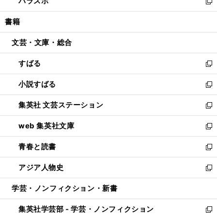
パラスポ
で
ド
ィ
い
新
開
ウ
ン
ウ
し
書籍
く
で
ド
ィ
い
開
ウ
ン
ウ
文芸・文庫・総合
く
で
ド
ィ
開
ウ
ン
すばる
く
で
ド
新
開
ウ
し
小説すばる
く
で
い
新
開
ウ
し
集英社 文芸ステーション
く
ィ
い
新
ン
ウ
し
web 集英社文庫
ド
ィ
い
新
ウ
ン
ウ
し
青春と読書
で
ド
ィ
い
新
開
ウ
ン
ウ
し
アジア人物史
く
で
ド
ィ
い
新
開
ウ
ン
ウ
し
学芸・ノンフィクション・新書
く
で
ド
ィ
い
開
ウ
ン
ウ
集英社学芸部 - 学芸・ノンフィクション
く
で
ド
ィ
新