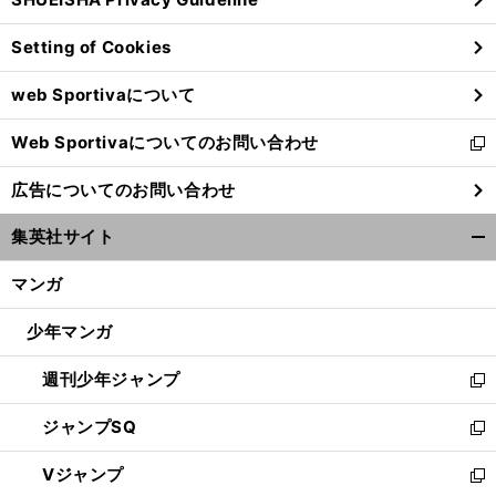
ィ
ン
Setting of Cookies
ド
ウ
web Sportivaについて
で
開
Web Sportivaについてのお問い合わせ
く
新
】
【
無
】
し
料視聴あり
日本vsポーランドの放送配信予定｜バレーボール男子ネーションズリーグ2024
vs
広告についてのお問い合わせ
い
ウ
集英社サイト
ィ
開
ン
く/
マンガ
ド
閉
ウ
じ
少年マンガ
で
る
開
週刊少年ジャンプ
く
新
し
ジャンプSQ
い
新
ウ
し
Vジャンプ
ィ
い
新