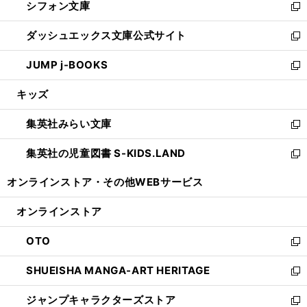
シフォン文庫
く
で
ィ
い
新
開
ン
ウ
し
ダッシュエックス文庫公式サイト
く
ド
ィ
い
新
ウ
ン
ウ
し
JUMP j-BOOKS
で
ド
ィ
い
新
開
ウ
ン
ウ
し
キッズ
く
で
ド
ィ
い
開
ウ
ン
ウ
集英社みらい文庫
く
で
ド
ィ
新
開
ウ
ン
し
集英社の児童図書 S-KIDS.LAND
く
で
ド
い
新
開
ウ
ウ
し
オンラインストア・
その他WEBサービス
く
で
ィ
い
開
ン
ウ
オンラインストア
く
ド
ィ
ウ
ン
OTO
で
ド
新
開
ウ
し
SHUEISHA MANGA-ART HERITAGE
く
で
い
新
開
ウ
し
ジャンプキャラクターズストア
く
ィ
い
新