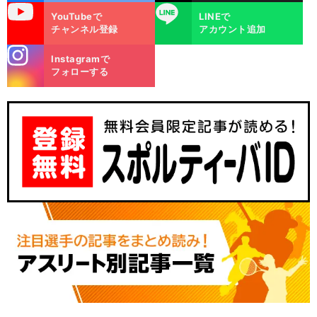
uTube
LINE
YouTubeで
LINEで
チャンネル登録
アカウント追加
stagra
Instagramで
m
フォローする