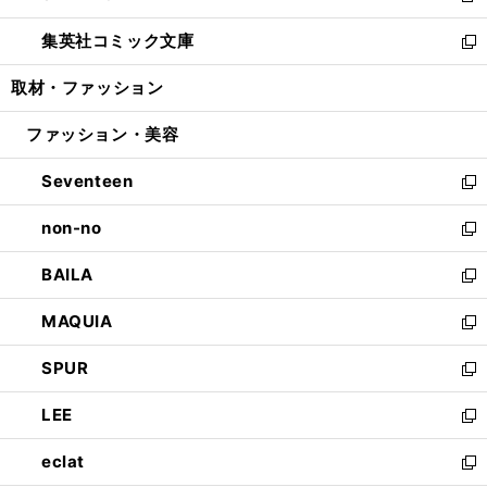
開
ウ
ン
ウ
し
集英社コミック文庫
く
で
ド
ィ
い
新
開
ウ
ン
ウ
し
取材・ファッション
く
で
ド
ィ
い
開
ウ
ン
ウ
ファッション・美容
く
で
ド
ィ
開
ウ
ン
Seventeen
く
で
ド
新
開
ウ
し
non-no
く
で
い
新
開
ウ
し
BAILA
く
ィ
い
新
ン
ウ
し
MAQUIA
ド
ィ
い
新
ウ
ン
ウ
し
SPUR
で
ド
ィ
い
新
開
ウ
ン
ウ
し
LEE
く
で
ド
ィ
い
新
開
ウ
ン
ウ
し
eclat
く
で
ド
ィ
い
新
開
ウ