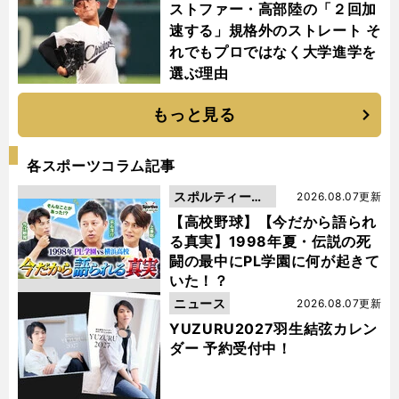
ストファー・高部陸の「２回加
速する」規格外のストレート そ
れでもプロではなく大学進学を
選ぶ理由
もっと見る
各スポーツコラム記事
スポルティーバ
2026.08.07更新
動画
【高校野球】【今だから語られ
る真実】1998年夏・伝説の死
闘の最中にPL学園に何が起きて
いた！？
ニュース
2026.08.07更新
YUZURU2027羽生結弦カレン
ダー 予約受付中！