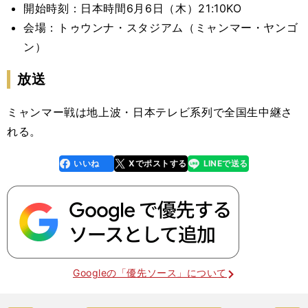
開始時刻：日本時間6
月6日（木）21:10KO
会場：トゥウンナ・スタジアム（ミャンマー・ヤンゴ
ン）
放送
ミャンマー戦は地上波・日本テレビ系列で全国生中継さ
れる。
いいね
Xでポストする
LINEで送る
line
faceboo
x
k
Googleの「優先ソース」について