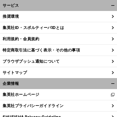
サービス
開
く/
推奨環境
閉
じ
集英社ID・スポルティーバIDとは
る
利用規約・会員規約
特定商取引法に基づく表示・その他の事項
ブラウザプッシュ通知について
サイトマップ
企業情報
開
く/
集英社ホームページ
新
閉
し
じ
集英社プライバシーガイドライン
い
る
ウ
SHUEISHA Privacy Guideline