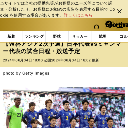
当サイトでは当社の提携先等がお客様のニーズ等について調
査・分析したり、お客様にお勧めの広告を表⽰する⽬的で Co
閉じ
okie を使⽤する場合があります。
詳しくはこちら
る
マイペ
web Sportiva (webスポルティーバ)
検索
メニュ
we
ー
インフォメーション
ニュース
【W杯アジア2次予選
b
ジ
新着
ランキング
野球
サッカー
競馬
ゴル
ス
【W杯アジア2次予選】日本代表vsミャンマ
ポ
ー代表の試合日程・放送予定
ル
テ
2024年06月04日 18:00 公開
2024年06月04日 18:02 更新
ィ
ー
photo by Getty Images
バ