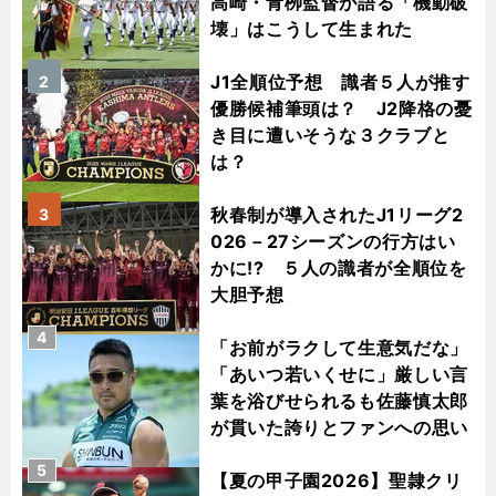
高崎・青栁監督が語る「機動破
壊」はこうして生まれた
J1全順位予想 識者５人が推す
2
優勝候補筆頭は？ J2降格の憂
き目に遭いそうな３クラブと
は？
秋春制が導入されたJ1リーグ2
3
026－27シーズンの行方はい
かに!? ５人の識者が全順位を
大胆予想
4
「お前がラクして生意気だな」
「あいつ若いくせに」厳しい言
葉を浴びせられるも佐藤慎太郎
が貫いた誇りとファンへの思い
5
【夏の甲子園2026】聖隷クリ