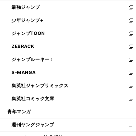
ン
ウ
し
最強ジャンプ
ド
ィ
い
新
ウ
ン
ウ
し
少年ジャンプ+
で
ド
ィ
い
新
開
ウ
ン
ウ
し
ジャンプTOON
く
で
ド
ィ
い
新
開
ウ
ン
ウ
し
ZEBRACK
く
で
ド
ィ
い
新
開
ウ
ン
ウ
し
ジャンプルーキー！
く
で
ド
ィ
い
新
開
ウ
ン
ウ
し
S-MANGA
く
で
ド
ィ
い
新
開
ウ
ン
ウ
し
集英社ジャンプリミックス
く
で
ド
ィ
い
新
開
ウ
ン
ウ
し
集英社コミック文庫
く
で
ド
ィ
い
新
開
ウ
ン
ウ
し
青年マンガ
く
で
ド
ィ
い
開
ウ
ン
ウ
週刊ヤングジャンプ
く
で
ド
ィ
新
開
ウ
ン
し