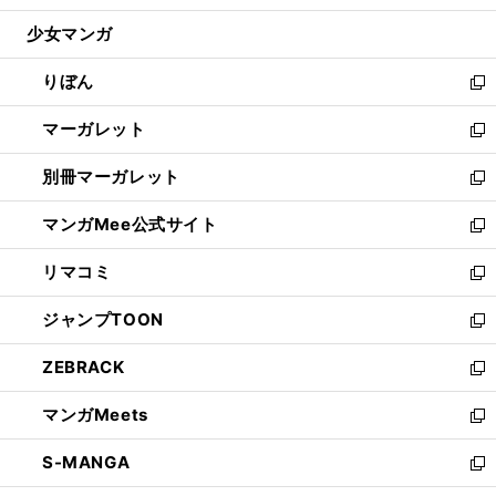
開
ウ
ン
ウ
し
少女マンガ
く
で
ド
ィ
い
開
ウ
ン
ウ
りぼん
く
で
ド
ィ
新
開
ウ
ン
し
マーガレット
く
で
ド
い
新
開
ウ
ウ
し
別冊マーガレット
く
で
ィ
い
新
開
ン
ウ
し
マンガMee公式サイト
く
ド
ィ
い
新
ウ
ン
ウ
し
リマコミ
で
ド
ィ
い
新
開
ウ
ン
ウ
し
ジャンプTOON
く
で
ド
ィ
い
新
開
ウ
ン
ウ
し
ZEBRACK
く
で
ド
ィ
い
新
開
ウ
ン
ウ
し
マンガMeets
く
で
ド
ィ
い
新
開
ウ
ン
ウ
し
S-MANGA
く
で
ド
ィ
い
新
開
ウ
ン
ウ
し