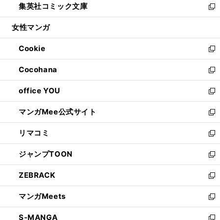
集英社コミック文庫
く
で
ド
ィ
い
新
開
ウ
ン
ウ
し
女性マンガ
く
で
ド
ィ
い
開
ウ
ン
ウ
Cookie
く
で
ド
ィ
新
開
ウ
ン
し
Cocohana
く
で
ド
い
新
開
ウ
ウ
し
office YOU
く
で
ィ
い
新
開
ン
ウ
し
マンガMee公式サイト
く
ド
ィ
い
新
ウ
ン
ウ
し
リマコミ
で
ド
ィ
い
新
開
ウ
ン
ウ
し
ジャンプTOON
く
で
ド
ィ
い
新
開
ウ
ン
ウ
し
ZEBRACK
く
で
ド
ィ
い
新
開
ウ
ン
ウ
し
マンガMeets
く
で
ド
ィ
い
新
開
ウ
ン
ウ
し
S-MANGA
く
で
ド
ィ
い
新