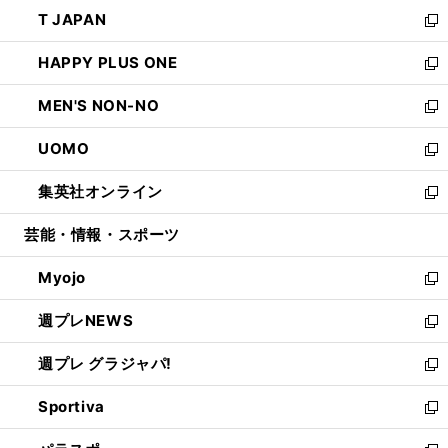
ン
ウ
し
T JAPAN
く
で
ド
ィ
い
新
開
ウ
ン
ウ
し
HAPPY PLUS ONE
く
で
ド
ィ
い
新
開
ウ
ン
ウ
し
MEN'S NON-NO
く
で
ド
ィ
い
新
開
ウ
ン
ウ
し
UOMO
く
で
ド
ィ
い
新
開
ウ
ン
ウ
し
集英社オンライン
く
で
ド
ィ
い
新
開
ウ
ン
ウ
し
芸能・情報・スポーツ
く
で
ド
ィ
い
開
ウ
ン
ウ
Myojo
く
で
ド
ィ
新
開
ウ
ン
し
週プレNEWS
く
で
ド
い
新
開
ウ
ウ
し
週プレ グラジャパ!
く
で
ィ
い
新
開
ン
ウ
し
Sportiva
く
ド
ィ
い
新
ウ
ン
ウ
し