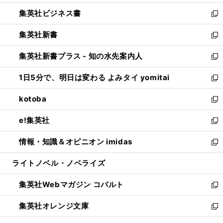
開
ウ
ン
し
集英社ビジネス書
く
で
ド
い
新
開
ウ
ウ
し
集英社新書
く
で
ィ
い
新
開
ン
ウ
し
集英社新書プラス - 知の水先案内人
く
ド
ィ
い
新
ウ
ン
ウ
し
1日5分で、明日は変わる よみタイ yomitai
で
ド
ィ
い
新
開
ウ
ン
ウ
し
kotoba
く
で
ド
ィ
い
新
開
ウ
ン
ウ
し
e!集英社
く
で
ド
ィ
い
新
開
ウ
ン
ウ
し
情報・知識＆オピニオン imidas
く
で
ド
ィ
い
新
開
ウ
ン
ウ
し
ライトノベル・ノベライズ
く
で
ド
ィ
い
開
ウ
ン
ウ
集英社Webマガジン コバルト
く
で
ド
ィ
新
開
ウ
ン
し
集英社オレンジ文庫
く
で
ド
い
新
開
ウ
ウ
し