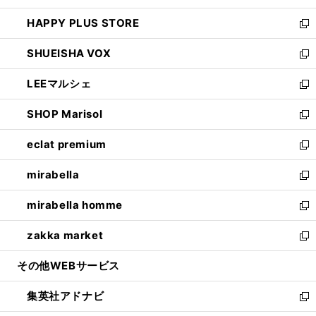
ン
ウ
し
HAPPY PLUS STORE
ド
ィ
い
新
ウ
ン
ウ
し
SHUEISHA VOX
で
ド
ィ
い
新
開
ウ
ン
ウ
し
LEEマルシェ
く
で
ド
ィ
い
新
開
ウ
ン
ウ
し
SHOP Marisol
く
で
ド
ィ
い
新
開
ウ
ン
ウ
し
eclat premium
く
で
ド
ィ
い
新
開
ウ
ン
ウ
し
mirabella
く
で
ド
ィ
い
新
開
ウ
ン
ウ
し
mirabella homme
く
で
ド
ィ
い
新
開
ウ
ン
ウ
し
zakka market
く
で
ド
ィ
い
新
開
ウ
ン
ウ
し
その他WEBサービス
く
で
ド
ィ
い
開
ウ
ン
ウ
集英社アドナビ
く
で
ド
ィ
新
開
ウ
ン
し