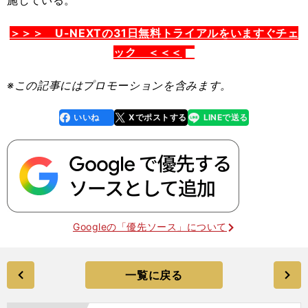
施している。
＞＞＞ U-NEXTの31日無料トライアルをいますぐチェ
ック ＜＜＜
※この記事
にはプロモーションを含みます。
いいね
Xでポストする
LINEで送る
line
faceboo
x
k
Googleの「優先ソース」について
一覧に戻る