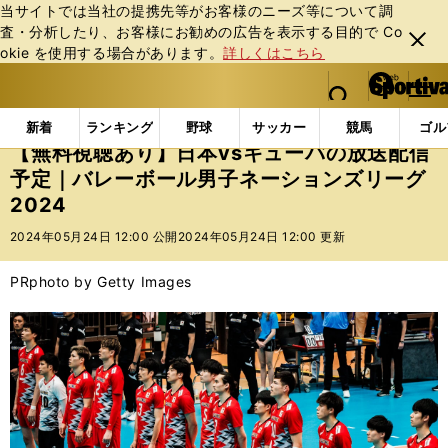
当サイトでは当社の提携先等がお客様のニーズ等について調
査・分析したり、お客様にお勧めの広告を表⽰する⽬的で Co
閉じ
okie を使⽤する場合があります。
詳しくはこちら
る
マイペ
web Sportiva (webスポルティーバ)
検索
メニュ
we
ー
インフォメーション
ニュース
【無料視聴あり】日本
b
ジ
新着
ランキング
野球
サッカー
競馬
ゴル
ス
【無料視聴あり】日本vsキューバの放送配信
ポ
予定｜バレーボール男子ネーションズリーグ
ル
2024
テ
ィ
2024年05月24日 12:00 公開
2024年05月24日 12:00 更新
ー
バ
PR
photo by Getty Images