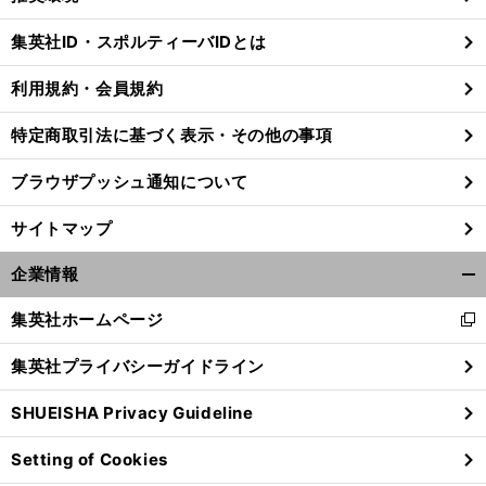
閉
じ
集英社ID・スポルティーバIDとは
る
利用規約・会員規約
特定商取引法に基づく表示・その他の事項
ブラウザプッシュ通知について
サイトマップ
企業情報
開
く/
集英社ホームページ
新
閉
し
じ
】
集英社プライバシーガイドライン
A
・
・
・
/
い
る
CL決勝2ndレグ
アルアインvs横浜F
マリノスの試合日程
テレビ放送
ネット配信予定｜AFCチャンピオンズリーグ2023
24
vs
ウ
SHUEISHA Privacy Guideline
ィ
ン
Setting of Cookies
ド
ウ