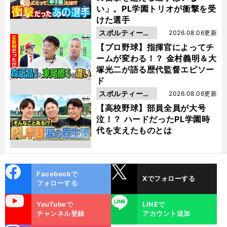
い」。PL学園トリオが衝撃を受
けた選手
スポルティーバ
2026.08.06更新
動画
【プロ野球】指揮官によってチ
ームが変わる！？ 金村義明＆大
塚光二が語る歴代監督エピソー
ド
スポルティーバ
2026.08.06更新
動画
【高校野球】部員全員が大号
泣！？ ハードだったPL学園時
代を支えたものとは
cebo
X
Facebookで
Xでフォローする
ok
フォローする
uTube
LINE
YouTubeで
LINEで
チャンネル登録
アカウント追加