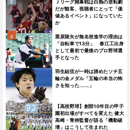
Ｊリーグ開幕戦は白熱の逆転劇
2
だが観客、視聴者にとって「価
値あるイベント」になっていた
か
栗原陵矢が無名校進学の理由は
3
「自転車で13分」 春江工出身
として最初で最後のプロ野球選
手となった
4
羽生結弦が一時は諦めたソチ五
輪の金メダル「五輪の本当の怖
さを知った......」
5
【高校野球】創部10年目の甲子
園初出場がすべてを変えた 健大
高崎・青栁監督が語る「機動破
壊」はこうして生まれた