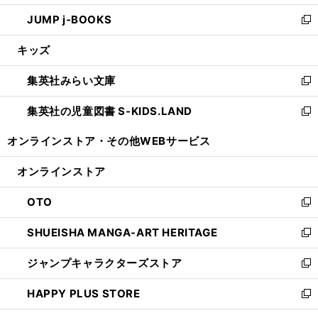
ウ
ン
ウ
し
JUMP j-BOOKS
で
ド
ィ
い
新
開
ウ
ン
ウ
し
キッズ
く
で
ド
ィ
い
開
ウ
ン
ウ
集英社みらい文庫
く
で
ド
ィ
新
開
ウ
ン
し
集英社の児童図書 S-KIDS.LAND
く
で
ド
い
新
開
ウ
ウ
し
オンラインストア・
その他WEBサービス
く
で
ィ
い
開
ン
ウ
オンラインストア
く
ド
ィ
ウ
ン
OTO
で
ド
新
開
ウ
し
SHUEISHA MANGA-ART HERITAGE
く
で
い
新
開
ウ
し
ジャンプキャラクターズストア
く
ィ
い
新
ン
ウ
し
HAPPY PLUS STORE
ド
ィ
い
新
ウ
ン
ウ
し