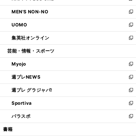
開
ウ
ン
ウ
し
MEN'S NON-NO
く
で
ド
ィ
い
新
開
ウ
ン
ウ
し
UOMO
く
で
ド
ィ
い
新
開
ウ
ン
ウ
し
集英社オンライン
く
で
ド
ィ
い
新
開
ウ
ン
ウ
し
芸能・情報・スポーツ
く
で
ド
ィ
い
開
ウ
ン
ウ
Myojo
く
で
ド
ィ
新
開
ウ
ン
し
週プレNEWS
く
で
ド
い
新
開
ウ
ウ
し
週プレ グラジャパ!
く
で
ィ
い
新
開
ン
ウ
し
Sportiva
く
ド
ィ
い
新
ウ
ン
ウ
し
パラスポ
で
ド
ィ
い
新
開
ウ
ン
ウ
し
書籍
く
で
ド
ィ
い
開
ウ