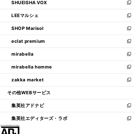
SHUEISHA VOX
で
ド
ィ
い
新
開
ウ
ン
ウ
し
LEEマルシェ
く
で
ド
ィ
い
新
開
ウ
ン
ウ
し
SHOP Marisol
く
で
ド
ィ
い
新
開
ウ
ン
ウ
し
eclat premium
く
で
ド
ィ
い
新
開
ウ
ン
ウ
し
mirabella
く
で
ド
ィ
い
新
開
ウ
ン
ウ
し
mirabella homme
く
で
ド
ィ
い
新
開
ウ
ン
ウ
し
zakka market
く
で
ド
ィ
い
新
開
ウ
ン
ウ
し
その他WEBサービス
く
で
ド
ィ
い
開
ウ
ン
ウ
集英社アドナビ
く
で
ド
ィ
新
開
ウ
ン
し
集英社エディターズ・ラボ
く
で
ド
い
新
開
ウ
ウ
し
く
で
ィ
い