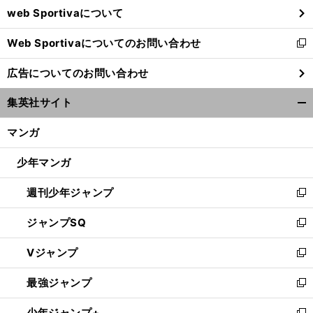
web Sportivaについて
で
開
Web Sportivaについてのお問い合わせ
く
新
し
広告についてのお問い合わせ
い
ウ
集英社サイト
ィ
開
ン
く/
マンガ
ド
閉
ウ
じ
少年マンガ
で
る
開
週刊少年ジャンプ
く
新
し
ジャンプSQ
い
新
ウ
し
Vジャンプ
ィ
い
新
ン
ウ
し
最強ジャンプ
ド
ィ
い
新
ウ
ン
ウ
し
少年ジャンプ+
で