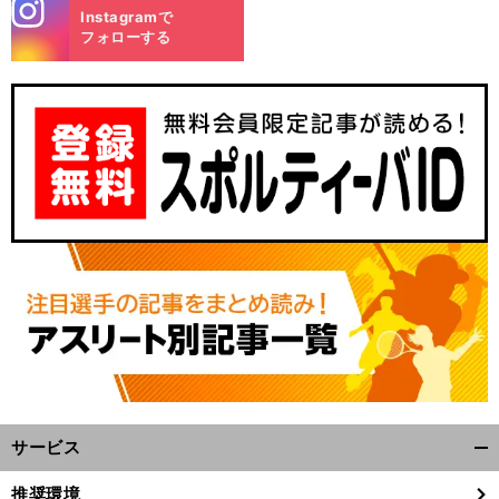
stagra
Instagramで
m
フォローする
サービス
開
く/
推奨環境