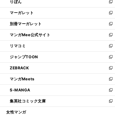
りぼん
く
で
ド
ィ
新
開
ウ
ン
し
マーガレット
く
で
ド
い
新
開
ウ
ウ
し
別冊マーガレット
く
で
ィ
い
新
開
ン
ウ
し
マンガMee公式サイト
く
ド
ィ
い
新
ウ
ン
ウ
し
リマコミ
で
ド
ィ
い
新
開
ウ
ン
ウ
し
ジャンプTOON
く
で
ド
ィ
い
新
開
ウ
ン
ウ
し
ZEBRACK
く
で
ド
ィ
い
新
開
ウ
ン
ウ
し
マンガMeets
く
で
ド
ィ
い
新
開
ウ
ン
ウ
し
S-MANGA
く
で
ド
ィ
い
新
開
ウ
ン
ウ
し
集英社コミック文庫
く
で
ド
ィ
い
新
開
ウ
ン
ウ
し
女性マンガ
く
で
ド
ィ
い