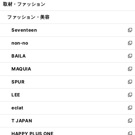
取材・ファッション
く
で
ド
ィ
い
開
ウ
ン
ウ
ファッション・美容
く
で
ド
ィ
開
ウ
ン
Seventeen
く
で
ド
新
開
ウ
し
non-no
く
で
い
新
開
ウ
し
BAILA
く
ィ
い
新
ン
ウ
し
MAQUIA
ド
ィ
い
新
ウ
ン
ウ
し
SPUR
で
ド
ィ
い
新
開
ウ
ン
ウ
し
LEE
く
で
ド
ィ
い
新
開
ウ
ン
ウ
し
eclat
く
で
ド
ィ
い
新
開
ウ
ン
ウ
し
T JAPAN
く
で
ド
ィ
い
新
開
ウ
ン
ウ
し
HAPPY PLUS ONE
く
で
ド
ィ
い
新