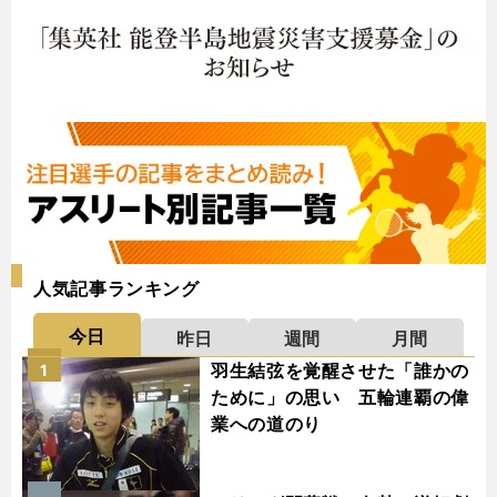
人気記事ランキング
今日
昨日
週間
月間
羽生結弦を覚醒させた「誰かの
1
ために」の思い 五輪連覇の偉
業への道のり