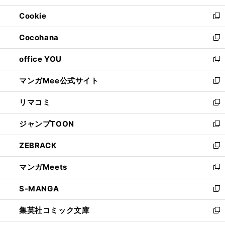
開
ウ
ン
ウ
Cookie
く
で
ド
ィ
新
開
ウ
ン
し
Cocohana
く
で
ド
い
新
開
ウ
ウ
し
office YOU
く
で
ィ
い
新
開
ン
ウ
し
マンガMee公式サイト
く
ド
ィ
い
新
ウ
ン
ウ
し
リマコミ
で
ド
ィ
い
新
開
ウ
ン
ウ
し
ジャンプTOON
く
で
ド
ィ
い
新
開
ウ
ン
ウ
し
ZEBRACK
く
で
ド
ィ
い
新
開
ウ
ン
ウ
し
マンガMeets
く
で
ド
ィ
い
新
開
ウ
ン
ウ
し
S-MANGA
く
で
ド
ィ
い
新
開
ウ
ン
ウ
し
集英社コミック文庫
く
で
ド
ィ
い
新
開
ウ
ン
ウ
し