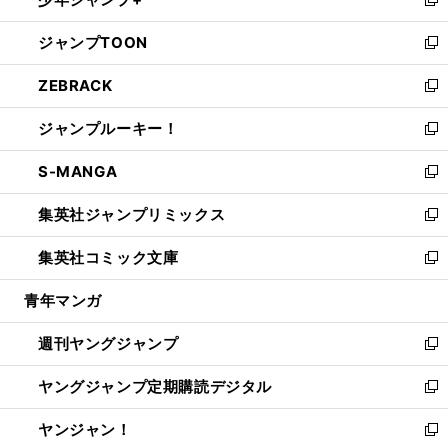
ド
ィ
い
新
開
ウ
ン
ウ
し
ジャンプTOON
く
で
ド
ィ
い
新
開
ウ
ン
ウ
し
ZEBRACK
く
で
ド
ィ
い
新
開
ウ
ン
ウ
し
ジャンプルーキー！
く
で
ド
ィ
い
新
開
ウ
ン
ウ
し
S-MANGA
く
で
ド
ィ
い
新
開
ウ
ン
ウ
し
集英社ジャンプリミックス
く
で
ド
ィ
い
新
開
ウ
ン
ウ
し
集英社コミック文庫
く
で
ド
ィ
い
新
開
ウ
ン
ウ
し
青年マンガ
く
で
ド
ィ
い
開
ウ
ン
ウ
週刊ヤングジャンプ
く
で
ド
ィ
新
開
ウ
ン
し
ヤングジャンプ定期購読デジタル
く
で
ド
い
新
開
ウ
ウ
し
ヤンジャン！
く
で
ィ
い
新