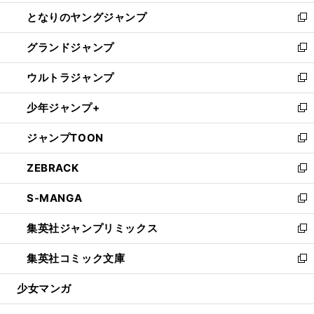
開
ン
ウ
し
となりのヤングジャンプ
く
ド
ィ
い
新
ウ
ン
ウ
し
グランドジャンプ
で
ド
ィ
い
新
開
ウ
ン
ウ
し
ウルトラジャンプ
く
で
ド
ィ
い
新
開
ウ
ン
ウ
し
少年ジャンプ+
く
で
ド
ィ
い
新
開
ウ
ン
ウ
し
ジャンプTOON
く
で
ド
ィ
い
新
開
ウ
ン
ウ
し
ZEBRACK
く
で
ド
ィ
い
新
開
ウ
ン
ウ
し
S-MANGA
く
で
ド
ィ
い
新
開
ウ
ン
ウ
し
集英社ジャンプリミックス
く
で
ド
ィ
い
新
開
ウ
ン
ウ
し
集英社コミック文庫
く
で
ド
ィ
い
新
開
ウ
ン
ウ
し
少女マンガ
く
で
ド
ィ
い
開
ウ
ン
ウ