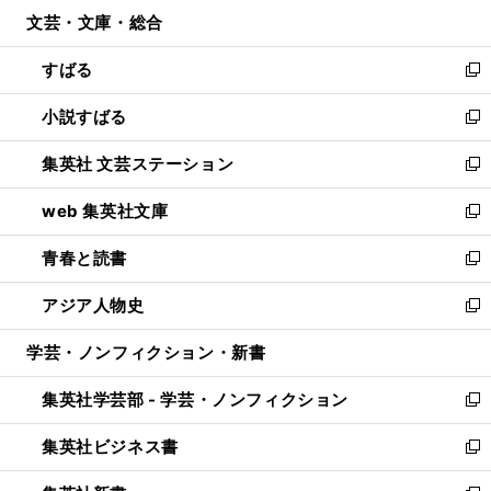
ン
ウ
文芸・文庫・総合
く
で
ド
ィ
開
ウ
ン
すばる
く
で
ド
新
開
ウ
し
小説すばる
く
で
い
新
開
ウ
し
集英社 文芸ステーション
く
ィ
い
新
ン
ウ
し
web 集英社文庫
ド
ィ
い
新
ウ
ン
ウ
し
青春と読書
で
ド
ィ
い
新
開
ウ
ン
ウ
し
アジア人物史
く
で
ド
ィ
い
新
開
ウ
ン
ウ
し
学芸・ノンフィクション・新書
く
で
ド
ィ
い
開
ウ
ン
ウ
集英社学芸部 - 学芸・ノンフィクション
く
で
ド
ィ
新
開
ウ
ン
し
集英社ビジネス書
く
で
ド
い
新
開
ウ
ウ
し