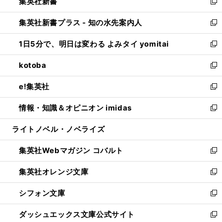
集英社新書
く
で
ィ
い
新
開
ン
ウ
し
集英社新書プラス - 知の水先案内人
く
ド
ィ
い
新
ウ
ン
ウ
し
1日5分で、明日は変わる よみタイ yomitai
で
ド
ィ
い
新
開
ウ
ン
ウ
し
kotoba
く
で
ド
ィ
い
新
開
ウ
ン
ウ
し
e!集英社
く
で
ド
ィ
い
新
開
ウ
ン
ウ
し
情報・知識＆オピニオン imidas
く
で
ド
ィ
い
新
開
ウ
ン
ウ
し
ライトノベル・ノベライズ
く
で
ド
ィ
い
開
ウ
ン
ウ
集英社Webマガジン コバルト
く
で
ド
ィ
新
開
ウ
ン
し
集英社オレンジ文庫
く
で
ド
い
新
開
ウ
ウ
し
シフォン文庫
く
で
ィ
い
新
開
ン
ウ
し
ダッシュエックス文庫公式サイト
く
ド
ィ
い
新