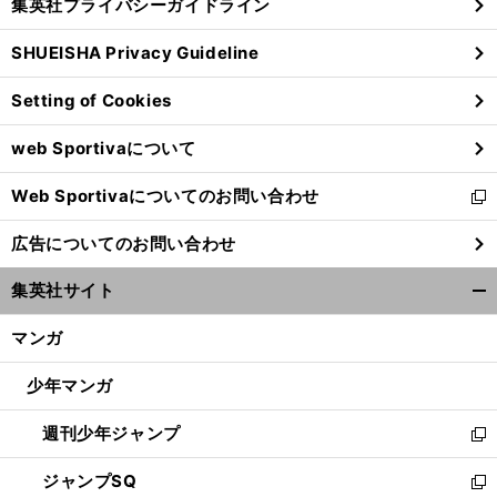
集英社プライバシーガイドライン
い
る
ウ
SHUEISHA Privacy Guideline
ィ
ン
Setting of Cookies
ド
ウ
web Sportivaについて
で
開
Web Sportivaについてのお問い合わせ
く
新
し
広告についてのお問い合わせ
い
ウ
集英社サイト
ィ
開
ン
く/
マンガ
ド
閉
ウ
じ
少年マンガ
で
る
開
週刊少年ジャンプ
く
新
し
ジャンプSQ
い
新