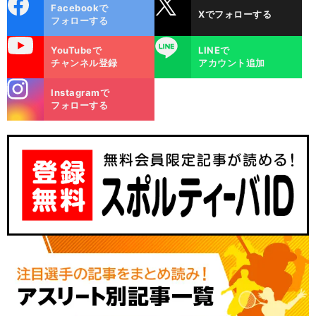
cebo
X
Facebookで
Xでフォローする
ok
フォローする
uTube
LINE
YouTubeで
LINEで
チャンネル登録
アカウント追加
stagra
Instagramで
m
フォローする
】
P
キ
？
・
ックオフはいつ
バーレーン代表vs日本代表の試合日程
開始時間｜アジアカップ
カタール2023
2023
vs
R