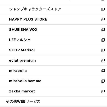
開
ウ
し
ジャンプキャラクターズストア
く
ィ
い
新
ン
ウ
し
HAPPY PLUS STORE
ド
ィ
い
新
ウ
ン
ウ
し
SHUEISHA VOX
で
ド
ィ
い
新
開
ウ
ン
ウ
し
LEEマルシェ
く
で
ド
ィ
い
新
開
ウ
ン
ウ
し
SHOP Marisol
く
で
ド
ィ
い
新
開
ウ
ン
ウ
し
eclat premium
く
で
ド
ィ
い
新
開
ウ
ン
ウ
し
mirabella
く
で
ド
ィ
い
新
開
ウ
ン
ウ
し
mirabella homme
く
で
ド
ィ
い
新
開
ウ
ン
ウ
し
zakka market
く
で
ド
ィ
い
新
開
ウ
ン
ウ
し
その他WEBサービス
く
で
ド
ィ
い
開
ウ