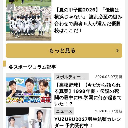
5
【夏の甲子園2026】「優勝は
横浜じゃない」 波乱必至の組み
合わせで識者５人が選んだ優勝
校はここだ！
もっと見る
各スポーツコラム記事
スポルティーバ
2026.08.07更新
動画
【高校野球】【今だから語られ
る真実】1998年夏・伝説の死
闘の最中にPL学園に何が起きて
いた！？
ニュース
2026.08.07更新
YUZURU2027羽生結弦カレン
ダー 予約受付中！