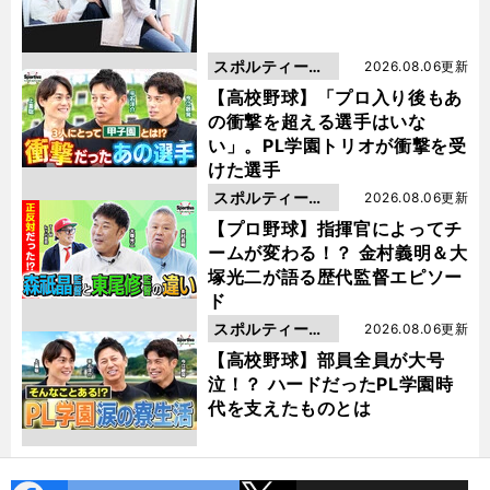
スポルティーバ
2026.08.06更新
動画
【高校野球】「プロ入り後もあ
の衝撃を超える選手はいな
い」。PL学園トリオが衝撃を受
けた選手
スポルティーバ
2026.08.06更新
動画
【プロ野球】指揮官によってチ
ームが変わる！？ 金村義明＆大
塚光二が語る歴代監督エピソー
ド
スポルティーバ
2026.08.06更新
動画
【高校野球】部員全員が大号
泣！？ ハードだったPL学園時
代を支えたものとは