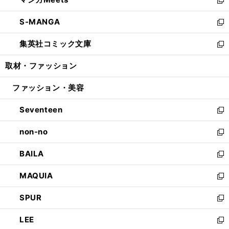
で
ド
ィ
い
新
開
ウ
ン
ウ
し
S-MANGA
く
で
ド
ィ
い
新
開
ウ
ン
ウ
し
集英社コミック文庫
く
で
ド
ィ
い
新
開
ウ
ン
ウ
し
取材・ファッション
く
で
ド
ィ
い
開
ウ
ン
ウ
ファッション・美容
く
で
ド
ィ
開
ウ
ン
Seventeen
く
で
ド
新
開
ウ
し
non-no
く
で
い
新
開
ウ
し
BAILA
く
ィ
い
新
ン
ウ
し
MAQUIA
ド
ィ
い
新
ウ
ン
ウ
し
SPUR
で
ド
ィ
い
新
開
ウ
ン
ウ
し
LEE
く
で
ド
ィ
い
新