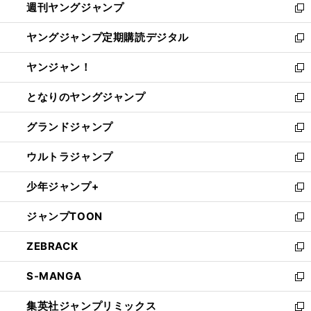
週刊ヤングジャンプ
く
で
ド
ィ
新
開
ウ
ン
し
ヤングジャンプ定期購読デジタル
く
で
ド
い
新
開
ウ
ウ
し
ヤンジャン！
く
で
ィ
い
新
開
ン
ウ
し
となりのヤングジャンプ
く
ド
ィ
い
新
ウ
ン
ウ
し
グランドジャンプ
で
ド
ィ
い
新
開
ウ
ン
ウ
し
ウルトラジャンプ
く
で
ド
ィ
い
新
開
ウ
ン
ウ
し
少年ジャンプ+
く
で
ド
ィ
い
新
開
ウ
ン
ウ
し
ジャンプTOON
く
で
ド
ィ
い
新
開
ウ
ン
ウ
し
ZEBRACK
く
で
ド
ィ
い
新
開
ウ
ン
ウ
し
S-MANGA
く
で
ド
ィ
い
新
開
ウ
ン
ウ
し
集英社ジャンプリミックス
く
で
ド
ィ
い
新