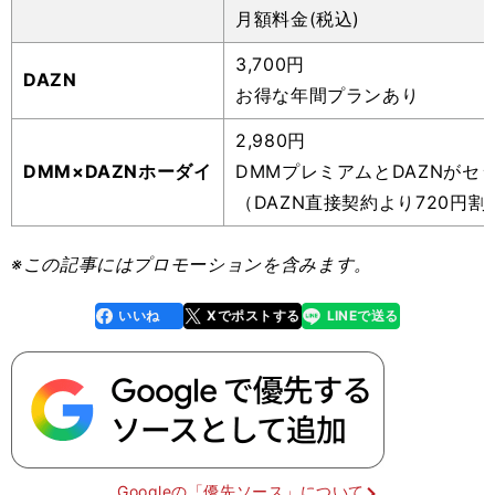
月額料金(税込)
3,700円
DAZN
お得な年間プランあり
2,980円
DMM×DAZNホーダイ
DMMプレミアムとDAZNがセッ
（DAZN直接契約より720円割
※この記事にはプロモーションを含みます。
いいね
Xでポストする
LINEで送る
line
faceboo
x
k
Googleの「優先ソース」について