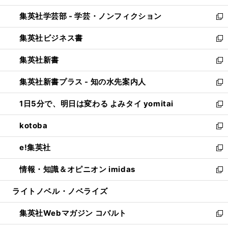
開
ウ
ン
ウ
集英社学芸部 - 学芸・ノンフィクション
く
で
ド
ィ
新
開
ウ
ン
し
集英社ビジネス書
く
で
ド
い
新
開
ウ
ウ
し
集英社新書
く
で
ィ
い
新
開
ン
ウ
し
集英社新書プラス - 知の水先案内人
く
ド
ィ
い
新
ウ
ン
ウ
し
1日5分で、明日は変わる よみタイ yomitai
で
ド
ィ
い
新
開
ウ
ン
ウ
し
kotoba
く
で
ド
ィ
い
新
開
ウ
ン
ウ
し
e!集英社
く
で
ド
ィ
い
新
開
ウ
ン
ウ
し
情報・知識＆オピニオン imidas
く
で
ド
ィ
い
新
開
ウ
ン
ウ
し
ライトノベル・ノベライズ
く
で
ド
ィ
い
開
ウ
ン
ウ
集英社Webマガジン コバルト
く
で
ド
ィ
新
開
ウ
ン
し