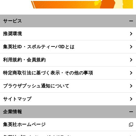
サービス
開
く/
推奨環境
閉
じ
集英社ID・スポルティーバIDとは
る
利用規約・会員規約
特定商取引法に基づく表示・その他の事項
ブラウザプッシュ通知について
サイトマップ
企業情報
開
く/
集英社ホームページ
新
閉
し
じ