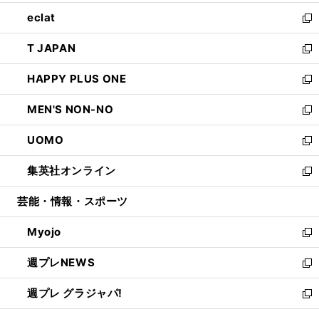
開
ウ
ン
ウ
し
eclat
く
で
ド
ィ
い
新
開
ウ
ン
ウ
し
T JAPAN
く
で
ド
ィ
い
新
開
ウ
ン
ウ
し
HAPPY PLUS ONE
く
で
ド
ィ
い
新
開
ウ
ン
ウ
し
MEN'S NON-NO
く
で
ド
ィ
い
新
開
ウ
ン
ウ
し
UOMO
く
で
ド
ィ
い
新
開
ウ
ン
ウ
し
集英社オンライン
く
で
ド
ィ
い
新
開
ウ
ン
ウ
し
芸能・情報・スポーツ
く
で
ド
ィ
い
開
ウ
ン
ウ
Myojo
く
で
ド
ィ
新
開
ウ
ン
し
週プレNEWS
く
で
ド
い
新
開
ウ
ウ
し
週プレ グラジャパ!
く
で
ィ
い
新
開
ン
ウ
し