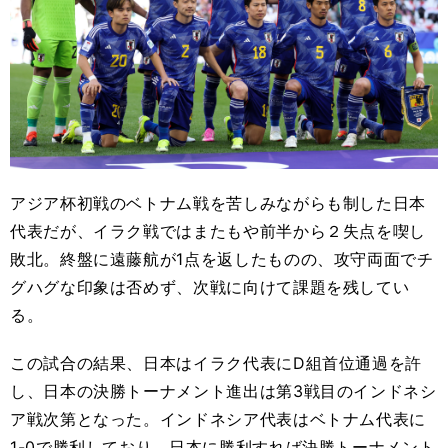
アジア杯初戦のベトナム戦を苦しみながらも制した日本
代表だが、イラク戦ではまたもや前半から２失点を喫し
敗北。終盤に遠藤航が1点を返したものの、攻守両面でチ
グハグな印象は否めず、次戦に向けて課題を残してい
る。
この試合の結果、日本はイラク代表にD組首位通過を許
し、日本の決勝トーナメント進出は第3戦目のインドネシ
ア戦次第となった。インドネシア代表はベトナム代表に
1-0で勝利しており、日本に勝利すれば決勝トーナメント