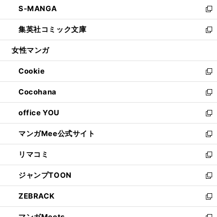
し
S-MANGA
く
で
ド
ィ
い
新
開
ウ
ン
ウ
し
集英社コミック文庫
く
で
ド
ィ
い
新
開
ウ
ン
ウ
し
女性マンガ
く
で
ド
ィ
い
開
ウ
ン
ウ
Cookie
く
で
ド
ィ
新
開
ウ
ン
し
Cocohana
く
で
ド
い
新
開
ウ
ウ
し
office YOU
く
で
ィ
い
新
開
ン
ウ
し
マンガMee公式サイト
く
ド
ィ
い
新
ウ
ン
ウ
し
リマコミ
で
ド
ィ
い
新
開
ウ
ン
ウ
し
ジャンプTOON
く
で
ド
ィ
い
新
開
ウ
ン
ウ
し
ZEBRACK
く
で
ド
ィ
い
新
開
ウ
ン
ウ
し
マンガMeets
く