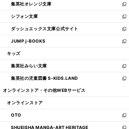
集英社オレンジ文庫
く
で
ド
い
新
開
ウ
ウ
し
シフォン文庫
く
で
ィ
い
新
開
ン
ウ
し
ダッシュエックス文庫公式サイト
く
ド
ィ
い
新
ウ
ン
ウ
し
JUMP j-BOOKS
で
ド
ィ
い
新
開
ウ
ン
ウ
し
キッズ
く
で
ド
ィ
い
開
ウ
ン
ウ
集英社みらい文庫
く
で
ド
ィ
新
開
ウ
ン
し
集英社の児童図書 S-KIDS.LAND
く
で
ド
い
新
開
ウ
ウ
し
オンラインストア・
その他WEBサービス
く
で
ィ
い
開
ン
ウ
オンラインストア
く
ド
ィ
ウ
ン
OTO
で
ド
新
開
ウ
し
SHUEISHA MANGA-ART HERITAGE
く
で
い
新