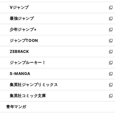
ウ
し
Vジャンプ
ィ
い
新
ン
ウ
し
最強ジャンプ
ド
ィ
い
新
ウ
ン
ウ
し
少年ジャンプ+
で
ド
ィ
い
新
開
ウ
ン
ウ
し
ジャンプTOON
く
で
ド
ィ
い
新
開
ウ
ン
ウ
し
ZEBRACK
く
で
ド
ィ
い
新
開
ウ
ン
ウ
し
ジャンプルーキー！
く
で
ド
ィ
い
新
開
ウ
ン
ウ
し
S-MANGA
く
で
ド
ィ
い
新
開
ウ
ン
ウ
し
集英社ジャンプリミックス
く
で
ド
ィ
い
新
開
ウ
ン
ウ
し
集英社コミック文庫
く
で
ド
ィ
い
新
開
ウ
ン
ウ
し
青年マンガ
く
で
ド
ィ
い
開
ウ
ン
ウ