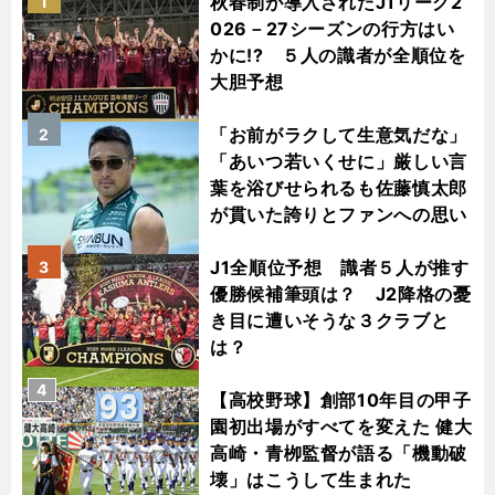
秋春制が導入されたJ1リーグ2
1
026－27シーズンの行方はい
かに!? ５人の識者が全順位を
大胆予想
「お前がラクして生意気だな」
2
「あいつ若いくせに」厳しい言
葉を浴びせられるも佐藤慎太郎
が貫いた誇りとファンへの思い
J1全順位予想 識者５人が推す
3
優勝候補筆頭は？ J2降格の憂
き目に遭いそうな３クラブと
は？
4
【高校野球】創部10年目の甲子
園初出場がすべてを変えた 健大
高崎・青栁監督が語る「機動破
壊」はこうして生まれた