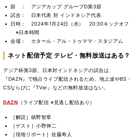
節 ： アジアカップ グループD第3節
試合： 日本代表 対 インドネシア代表
日時：
2024年1月24日（水） 20:30キックオフ
※日本時間
会場： カタール・アル・トゥママ・スタジアム
ネット配信予定 テレビ・無料放送はある？
アジア杯第3節、日本対インドネシアの試合は、
『DAZN』で独占ライブ配信されるため、
地上波やBS・
CSならびに『TVer』などの無料放送はない。
DAZN
（ライブ配信 ※見逃し配信あり）
［解説］槙野智章
［ゲスト］小野伸二
［現地リポート］
佐藤寿人