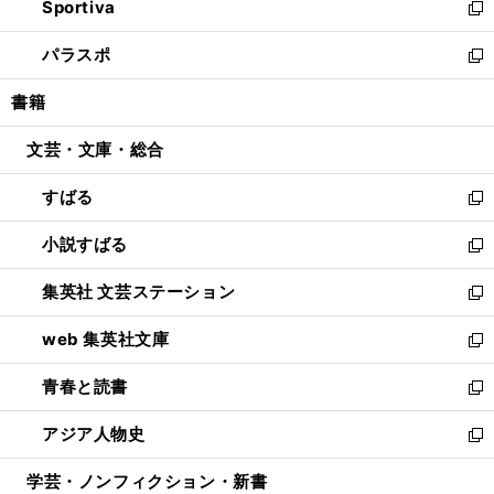
Sportiva
く
ド
ィ
い
新
ウ
ン
ウ
し
パラスポ
で
ド
ィ
い
新
開
ウ
ン
ウ
し
書籍
く
で
ド
ィ
い
開
ウ
ン
ウ
文芸・文庫・総合
く
で
ド
ィ
開
ウ
ン
すばる
く
で
ド
新
開
ウ
し
小説すばる
く
で
い
新
開
ウ
し
集英社 文芸ステーション
く
ィ
い
新
ン
ウ
し
web 集英社文庫
ド
ィ
い
新
ウ
ン
ウ
し
青春と読書
で
ド
ィ
い
新
開
ウ
ン
ウ
し
アジア人物史
く
で
ド
ィ
い
新
開
ウ
ン
ウ
し
学芸・ノンフィクション・新書
く
で
ド
ィ
い