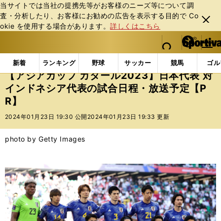
当サイトでは当社の提携先等がお客様のニーズ等について調
査・分析したり、お客様にお勧めの広告を表⽰する⽬的で Co
閉じ
okie を使⽤する場合があります。
詳しくはこちら
る
マイペ
web Sportiva (webスポルティーバ)
検索
メニュ
we
ー
インフォメーション
ニュース
【アジアカップ カタ
b
ジ
新着
ランキング
野球
サッカー
競馬
ゴル
ス
【アジアカップ カタール2023】日本代表 対
ポ
インドネシア代表の試合日程・放送予定【P
ル
R】
テ
ィ
2024年01月23日 19:30 公開
2024年01月23日 19:33 更新
ー
バ
photo by Getty Images