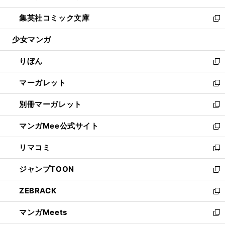
開
ウ
ン
ウ
し
集英社コミック文庫
く
で
ド
ィ
い
新
開
ウ
ン
ウ
し
少女マンガ
く
で
ド
ィ
い
開
ウ
ン
ウ
りぼん
く
で
ド
ィ
新
開
ウ
ン
し
マーガレット
く
で
ド
い
新
開
ウ
ウ
し
別冊マーガレット
く
で
ィ
い
新
開
ン
ウ
し
マンガMee公式サイト
く
ド
ィ
い
新
ウ
ン
ウ
し
リマコミ
で
ド
ィ
い
新
開
ウ
ン
ウ
し
ジャンプTOON
く
で
ド
ィ
い
新
開
ウ
ン
ウ
し
ZEBRACK
く
で
ド
ィ
い
新
開
ウ
ン
ウ
し
マンガMeets
く
で
ド
ィ
い
新
開
ウ
ン
ウ