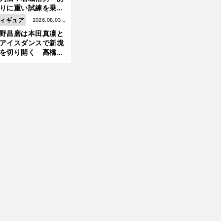
りに重い試練を乗り
え「大胆さ」と「巧
ィギュア
2026.08.03更
」で築いた時代
野昌磨は本田真凜と
新
アイスダンスで新境
を切り開く 高橋大
の証言とも重なる課
と楽しさ
前
へ