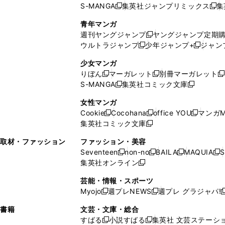
S-MANGA
集英社ジャンプリミックス
集
ウ
ド
新
し
し
新
で
ウ
し
い
い
し
青年マンガ
開
で
い
ウ
ウ
い
週刊ヤングジャンプ
ヤングジャンプ定期
新
く
開
ウ
ィ
ィ
ウ
ウルトラジャンプ
少年ジャンプ+
ジャン
新
し
新
く
ィ
ン
ン
ィ
し
い
し
ン
ド
ド
ン
少女マンガ
い
ウ
い
ド
ウ
ウ
ド
りぼん
マーガレット
別冊マーガレット
新
新
新
ウ
ィ
ウ
ウ
で
で
ウ
S-MANGA
集英社コミック文庫
し
新
し
新
ィ
ン
ィ
で
開
開
で
い
し
い
し
ン
ド
ン
女性マンガ
開
く
く
開
ウ
い
ウ
い
ド
ウ
ド
Cookie
Cocohana
office YOU
マンガM
く
く
新
新
新
ィ
ウ
ィ
ウ
ウ
で
ウ
集英社コミック文庫
し
新
し
し
ン
ィ
ン
ィ
で
開
で
い
し
い
い
ド
ン
ド
ン
取材・ファッション
ファッション・美容
開
く
開
ウ
い
ウ
ウ
ウ
ド
ウ
ド
Seventeen
non-no
BAILA
MAQUIA
S
く
く
新
新
新
新
ィ
ウ
ィ
ィ
で
ウ
で
ウ
集英社オンライン
し
新
し
し
し
ン
ィ
ン
ン
開
で
開
で
い
し
い
い
い
ド
ン
ド
ド
芸能・情報・スポーツ
く
開
く
開
ウ
い
ウ
ウ
ウ
ウ
ド
ウ
ウ
Myojo
週プレNEWS
週プレ グラジャパ!
く
く
新
新
新
ィ
ウ
ィ
ィ
ィ
で
ウ
で
で
し
し
ン
ィ
ン
ン
ン
書籍
文芸・文庫・総合
開
で
開
開
い
い
ド
ン
ド
ド
ド
すばる
小説すばる
集英社 文芸ステーシ
く
開
く
く
新
新
ウ
ウ