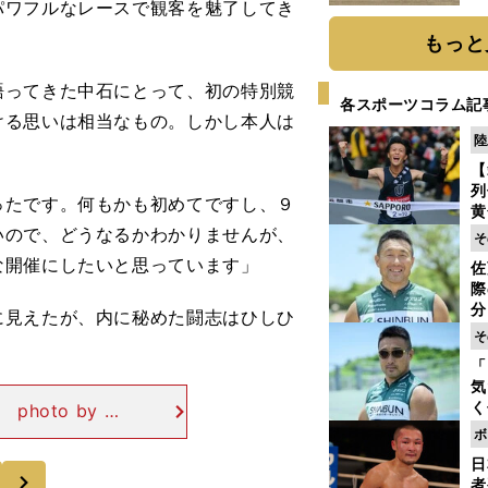
パワフルなレースで観客を魅了してき
だ
もっと
ってきた中石にとって、初の特別競
各スポーツコラム記
ける思いは相当なもの。しかし本人は
陸
【
列
ったです。何もかも初めてですし、９
黄
し
いので、どうなるかわかりませんが、
そ
期
な開催にしたいと思っています」
佐
き
際
く
分
見えたが、内に秘めた闘志はひしひ
代
そ
与
「
も
気
く
oto by G
浴
石が自転車競技を
ボ
太
た。「オリンピ
日
ァ
次
者