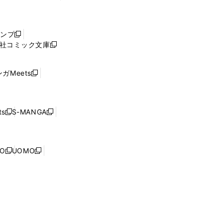
し
い
ウ
ャンプ
新
ィ
社コミック文庫
し
新
ン
い
し
ド
ウ
い
ウ
ガMeets
新
ィ
ウ
で
し
ン
ィ
開
い
ド
ン
く
ウ
ウ
ド
s
S-MANGA
新
新
ィ
で
ウ
し
し
ン
開
で
い
い
ド
く
開
ウ
ウ
ウ
NO
UOMO
く
新
新
ィ
ィ
で
し
し
ン
ン
開
い
い
ド
ド
く
ウ
ウ
ウ
ウ
ィ
ィ
で
で
ン
ン
開
開
ド
ド
く
く