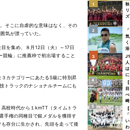
秋
1
リ
ズ
）。そこに自虐的な意味はなく、その
を
「
2
雰囲気が漂っていた。
気
く
を集め、８月12日（火）～17日
浴
太
ター競輪」に推薦枠で初出場すること
J
3
ァ
人
は
に
３カテゴリーにあたるS級に特別昇
4
と
【
競技トラックのナショナルチームにも
目
べ
崎
5
「
高校時代から１kmTT（タイムトラ
【
て
「
ク選手権の同種目で銀メダルを獲得す
い
でも存分に生かされ、先頭を走って後
わ