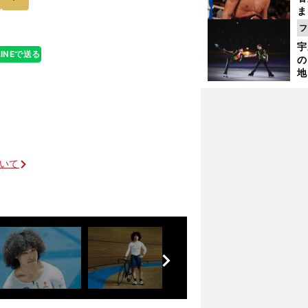
ま
越
フ
さ
宇
LINEで送る
の
地
輔
題
ついて
モンゴル出身力士のパイオニアとして切り拓いた道と業師としての衝撃
前
へ