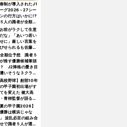
春制が導入されたJ1
ーグ2026－27シー
ンの行方はいかに!?
５人の識者が全順位
大胆予想
お前がラクして生意
だな」「あいつ若い
せに」厳しい言葉を
びせられるも佐藤慎
郎が貫いた誇りとフ
1全順位予想 識者５
ンへの思い
が推す優勝候補筆頭
？ J2降格の憂き目
遭いそうな３クラブ
は？
高校野球】創部10年
の甲子園初出場がす
てを変えた 健大高
・青栁監督が語る
機動破壊」はこうし
夏の甲子園2026】
生まれた
優勝は横浜じゃな
」 波乱必至の組み合
せで識者５人が選ん