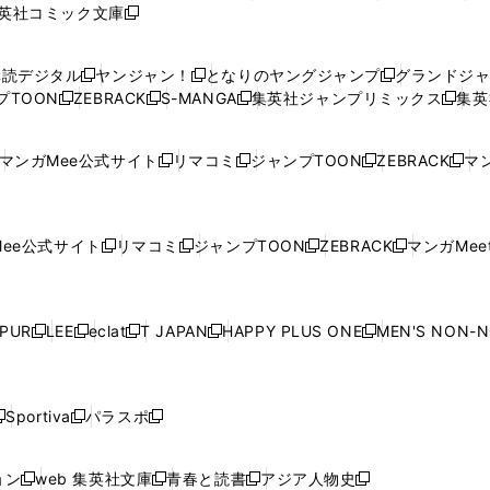
英社コミック文庫
し
新
し
し
し
し
い
い
し
い
い
い
ウ
ウ
い
ウ
ウ
ウ
購読デジタル
ヤンジャン！
となりのヤングジャンプ
グランドジ
新
新
新
ィ
ィ
ウ
ィ
ィ
ィ
プTOON
ZEBRACK
S-MANGA
集英社ジャンプリミックス
集英
新
し
新
し
新
し
新
ン
ン
ィ
ン
ン
ン
し
い
し
い
し
い
し
ド
ド
ン
ド
ド
ド
い
ウ
い
ウ
い
ウ
い
ウ
ウ
ド
ウ
ウ
ウ
マンガMee公式サイト
リマコミ
ジャンプTOON
ZEBRACK
マン
新
新
新
新
ウ
ィ
ウ
ィ
ウ
ィ
ウ
で
で
ウ
で
で
で
し
し
し
し
し
ィ
ン
ィ
ン
ィ
ン
ィ
開
開
で
開
開
開
い
い
い
い
い
ン
ド
ン
ド
ン
ド
ン
く
く
開
く
く
く
ウ
ウ
ウ
ウ
ウ
ド
ウ
ド
ウ
ド
ウ
ド
ee公式サイト
リマコミ
ジャンプTOON
ZEBRACK
マンガMeet
く
新
新
新
新
ィ
ィ
ィ
ィ
ィ
ウ
で
ウ
で
ウ
で
ウ
し
し
し
し
ン
ン
ン
ン
ン
で
開
で
開
で
開
で
い
い
い
い
ド
ド
ド
ド
ド
開
く
開
く
開
く
開
ウ
ウ
ウ
ウ
ウ
ウ
ウ
ウ
ウ
PUR
LEE
eclat
T JAPAN
HAPPY PLUS ONE
MEN'S NON-
く
く
く
く
新
新
新
新
新
ィ
ィ
ィ
ィ
で
で
で
で
で
し
し
し
し
し
ン
ン
ン
ン
開
開
開
開
開
い
い
い
い
い
ド
ド
ド
ド
く
く
く
く
く
ウ
ウ
ウ
ウ
ウ
ウ
ウ
ウ
ウ
Sportiva
パラスポ
新
新
ィ
ィ
ィ
ィ
ィ
で
で
で
で
し
し
し
ン
ン
ン
ン
ン
開
開
開
開
い
い
い
ド
ド
ド
ド
ド
ョン
web 集英社文庫
青春と読書
アジア人物史
く
く
く
く
新
新
新
新
ウ
ウ
ウ