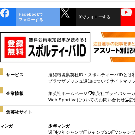
ebo
X
YouTube
Facebookで
Xでフォローする
ok
フォローする
サービス
推奨環境
集英社ID・スポルティーバIDとは
ブラウザプッシュ通知について
サイトマッ
企業情報
集英社ホームページ
集英社プライバシー
新
Web Sportivaについてのお問い合わせ
広
し
新
い
し
集英社サイト
ウ
い
ィ
ウ
マンガ
少年マンガ
ン
ィ
週刊少年ジャンプ
ジャンプSQ
Vジャン
ド
ン
新
新