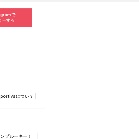
agramで
ローする
Sportivaについて
ャンプルーキー！
新