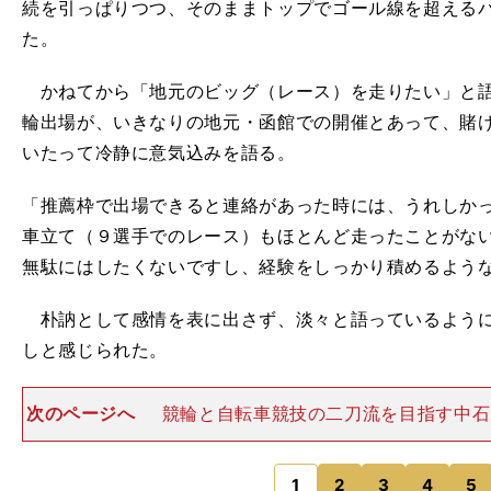
続を引っぱりつつ、そのままトップでゴール線を超える
た。
かねてから「地元のビッグ（レース）を走りたい」と語
輪出場が、いきなりの地元・函館での開催とあって、賭
いたって冷静に意気込みを語る。
「推薦枠で出場できると連絡があった時には、うれしか
車立て（９選手でのレース）もほとんど走ったことがな
無駄にはしたくないですし、経験をしっかり積めるよう
朴訥として感情を表に出さず、淡々と語っているように
しと感じられた。
次のページへ
競輪と自転車競技の二刀流を目指す中石 ph
unki Hiroshi【初心者から約１年半で全国優勝】 中
始めたのは高校から。それまでは陸上競技に励んでい
1
2
3
4
5
のページへ