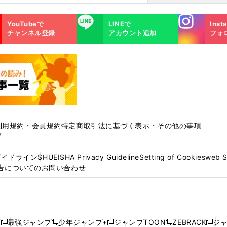
Instagra
LINE
YouTubeで
LINEで
Inst
m
チャンネル登録
アカウント追加
フォ
利用規約・会員規約
特定商取引法に基づく表示・その他の事項
プ
ガイドライン
SHUEISHA Privacy Guideline
Setting of Cookies
web 
告についてのお問い合わせ
プ
最強ジャンプ
少年ジャンプ+
ジャンプTOON
ZEBRACK
ジ
新
新
新
新
新