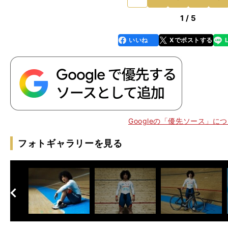
1 / 5
いいね
Xでポストする
line
faceboo
x
k
：
】
Googleの「優先ソース」に
フォトギャラリーを見る
へ
次