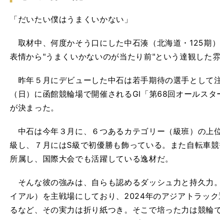
「だいたい僕はうまくいかない」
取材中、何度かそう口にした中石湊（北海道・125期
表情から"うまくいかないのが当たり前"という達観した
昨年５月にデビューした中石は若手期待の選手として注目
（日）に函館競輪場で開催されるGⅠ「第68回オールス
が決まった。
中石は今年３月に、６つあるカテゴリー（級班）の上位
級し、７月にはS級で初優勝も飾っている。また自転車
所属し、国際大会でも活躍している逸材だ。
そんな彼の強みは、自らも認めるダッシュ力と持久力。
イアル）を主戦場にしており、2024年のアジアトラッ
るなど、その実力は折り紙つき。そこで培った力は競輪