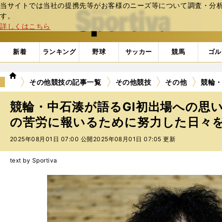
当サイトでは当社の提携先等がお客様のニーズ等について調査・分析し
web Sportiva (webスポルティーバ)
す。
詳しくはこちら
新着
ランキング
野球
サッカー
競馬
ゴル
we
その他競技の記事一覧
その他競技
その他
競輪・
b
ス
競輪・中石湊が語るGⅠ初出場への思
ポ
ル
の苦労に報いるために努力した日々
テ
2025年08月01日 07:00 公開
2025年08月01日 07:05 更新
ィ
ー
バ
text by Sportiva