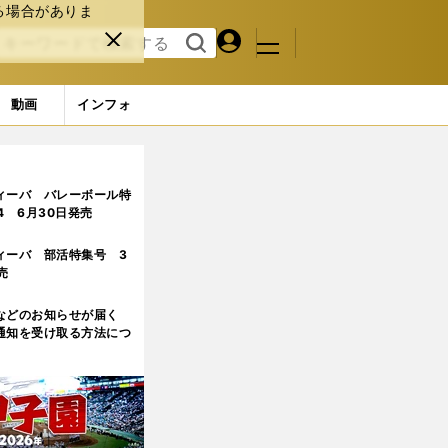
る場合がありま
マイペ
閉じ
検索
メニュ
ー
る
す
ジ
る
動画
インフォ
るために努力した日々を明かす
ィーバ バレーボール特
.4 6月30日発売
ィーバ 部活特集号 3
売
などのお知らせが届く
通知を受け取る方法につ