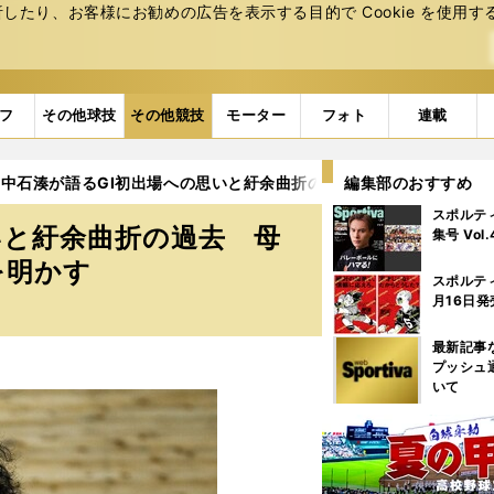
たり、お客様にお勧めの広告を表⽰する⽬的で Cookie を使⽤す
フ
その他球技
その他競技
モーター
フォト
連載
中石湊が語るGⅠ初出場への思いと紆余曲折の過去 母の苦労に報い
編集部のおすすめ
スポルテ
いと紆余曲折の過去 母
集号 Vol
を明かす
スポルテ
月16日発
最新記事
プッシュ
いて