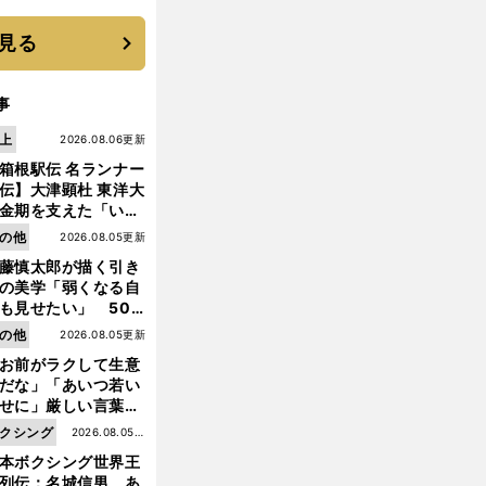
優勝校はここだ！
見る
事
上
2026.08.06更新
箱根駅伝 名ランナー
伝】大津顕杜 東洋大
金期を支えた「いぶ
銀」の存在 最後は同
の他
2026.08.05更新
の設楽兄弟も受賞で
藤慎太郎が描く引き
なかった金栗杯に輝
の美学「弱くなる自
も見せたい」 50
の競輪人生に影響を
の他
2026.08.05更新
える伏見俊昭の死に
お前がラクして生意
言及
だな」「あいつ若い
せに」厳しい言葉を
びせられるも佐藤慎
クシング
2026.08.05更
郎が貫いた誇りとフ
本ボクシング世界王
新
ンへの思い
列伝：名城信男 あ