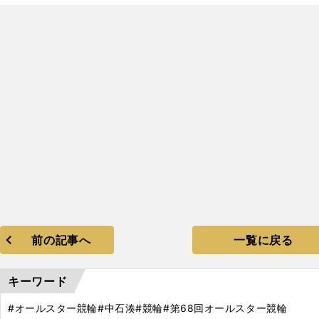
前の記事へ
一覧に戻る
キーワード
#オールスター競輪
#中石湊
#競輪
#第68回オールスター競輪