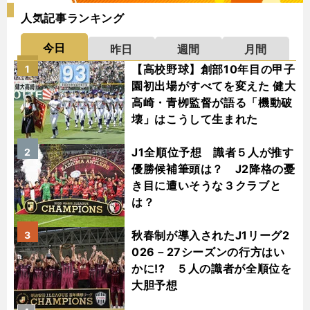
人気記事ランキング
今日
昨日
週間
月間
【高校野球】創部10年目の甲子
1
園初出場がすべてを変えた 健大
高崎・青栁監督が語る「機動破
壊」はこうして生まれた
J1全順位予想 識者５人が推す
2
優勝候補筆頭は？ J2降格の憂
き目に遭いそうな３クラブと
は？
秋春制が導入されたJ1リーグ2
3
026－27シーズンの行方はい
かに!? ５人の識者が全順位を
大胆予想