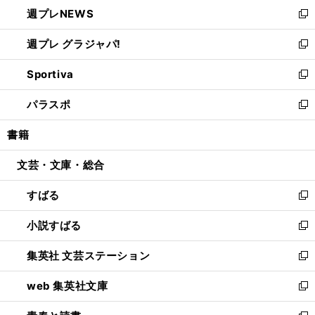
し
週プレNEWS
く
で
ド
い
新
開
ウ
ウ
し
週プレ グラジャパ!
く
で
ィ
い
新
開
ン
ウ
し
Sportiva
く
ド
ィ
い
新
ウ
ン
ウ
し
パラスポ
で
ド
ィ
い
新
開
ウ
ン
ウ
し
書籍
く
で
ド
ィ
い
開
ウ
ン
ウ
文芸・文庫・総合
く
で
ド
ィ
開
ウ
ン
すばる
く
で
ド
新
開
ウ
し
小説すばる
く
で
い
新
開
ウ
し
集英社 文芸ステーション
く
ィ
い
新
ン
ウ
し
web 集英社文庫
ド
ィ
い
新
ウ
ン
ウ
し