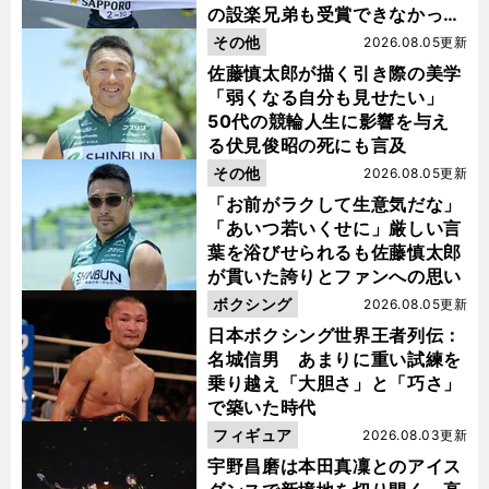
の設楽兄弟も受賞できなかった
金栗杯に輝く
その他
2026.08.05更新
佐藤慎太郎が描く引き際の美学
「弱くなる自分も見せたい」
50代の競輪人生に影響を与え
る伏見俊昭の死にも言及
その他
2026.08.05更新
「お前がラクして生意気だな」
「あいつ若いくせに」厳しい言
葉を浴びせられるも佐藤慎太郎
が貫いた誇りとファンへの思い
ボクシング
2026.08.05更新
日本ボクシング世界王者列伝：
名城信男 あまりに重い試練を
乗り越え「大胆さ」と「巧さ」
で築いた時代
フィギュア
2026.08.03更新
宇野昌磨は本田真凜とのアイス