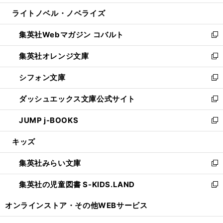
開
ウ
ン
ウ
し
ライトノベル・ノベライズ
く
で
ド
ィ
い
開
ウ
ン
ウ
集英社Webマガジン コバルト
く
で
ド
ィ
新
開
ウ
ン
し
集英社オレンジ文庫
く
で
ド
い
新
開
ウ
ウ
し
シフォン文庫
く
で
ィ
い
新
開
ン
ウ
し
ダッシュエックス文庫公式サイト
く
ド
ィ
い
新
ウ
ン
ウ
し
JUMP j-BOOKS
で
ド
ィ
い
新
開
ウ
ン
ウ
し
キッズ
く
で
ド
ィ
い
開
ウ
ン
ウ
集英社みらい文庫
く
で
ド
ィ
新
開
ウ
ン
し
集英社の児童図書 S-KIDS.LAND
く
で
ド
い
新
開
ウ
ウ
し
オンラインストア・
その他WEBサービス
く
で
ィ
い
開
ン
ウ