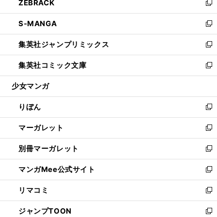
ZEBRACK
く
で
ド
ィ
い
新
開
ウ
ン
ウ
し
S-MANGA
く
で
ド
ィ
い
新
開
ウ
ン
ウ
し
集英社ジャンプリミックス
く
で
ド
ィ
い
新
開
ウ
ン
ウ
し
集英社コミック文庫
く
で
ド
ィ
い
新
開
ウ
ン
ウ
し
少女マンガ
く
で
ド
ィ
い
開
ウ
ン
ウ
りぼん
く
で
ド
ィ
新
開
ウ
ン
し
マーガレット
く
で
ド
い
新
開
ウ
ウ
し
別冊マーガレット
く
で
ィ
い
新
開
ン
ウ
し
マンガMee公式サイト
く
ド
ィ
い
新
ウ
ン
ウ
し
リマコミ
で
ド
ィ
い
新
開
ウ
ン
ウ
し
ジャンプTOON
く
で
ド
ィ
い
新