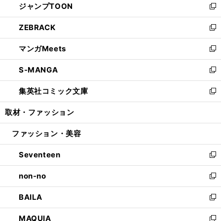
ジャンプTOON
く
で
ド
ィ
い
新
開
ウ
ン
ウ
し
ZEBRACK
く
で
ド
ィ
い
新
開
ウ
ン
ウ
し
マンガMeets
く
で
ド
ィ
い
新
開
ウ
ン
ウ
し
S-MANGA
く
で
ド
ィ
い
新
開
ウ
ン
ウ
し
集英社コミック文庫
く
で
ド
ィ
い
新
開
ウ
ン
ウ
し
取材・ファッション
く
で
ド
ィ
い
開
ウ
ン
ウ
ファッション・美容
く
で
ド
ィ
開
ウ
ン
Seventeen
く
で
ド
新
開
ウ
し
non-no
く
で
い
新
開
ウ
し
BAILA
く
ィ
い
新
ン
ウ
し
MAQUIA
ド
ィ
い
新