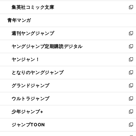
開
ウ
ン
ウ
し
集英社コミック文庫
く
で
ド
ィ
い
新
開
ウ
ン
ウ
し
青年マンガ
く
で
ド
ィ
い
開
ウ
ン
ウ
週刊ヤングジャンプ
く
で
ド
ィ
新
開
ウ
ン
し
ヤングジャンプ定期購読デジタル
く
で
ド
い
新
開
ウ
ウ
し
ヤンジャン！
く
で
ィ
い
新
開
ン
ウ
し
となりのヤングジャンプ
く
ド
ィ
い
新
ウ
ン
ウ
し
グランドジャンプ
で
ド
ィ
い
新
開
ウ
ン
ウ
し
ウルトラジャンプ
く
で
ド
ィ
い
新
開
ウ
ン
ウ
し
少年ジャンプ+
く
で
ド
ィ
い
新
開
ウ
ン
ウ
し
ジャンプTOON
く
で
ド
ィ
い
新
開
ウ
ン
ウ
し