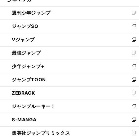
る
ガ
ールズケイリン専念で梅川風子が目指す次なる目標
現実を受け入れられなかったパリ五輪落選
開
週刊少年ジャンプ
く
新
し
ジャンプSQ
い
新
ウ
し
Vジャンプ
ィ
い
新
ン
ウ
し
最強ジャンプ
ド
ィ
い
新
ウ
ン
ウ
し
少年ジャンプ+
で
ド
ィ
い
新
開
ウ
ン
ウ
し
ジャンプTOON
く
で
ド
ィ
い
新
開
ウ
ン
ウ
し
ZEBRACK
く
で
ド
ィ
い
新
開
ウ
ン
ウ
し
ジャンプルーキー！
く
で
ド
ィ
い
新
開
ウ
ン
ウ
し
S-MANGA
く
で
ド
ィ
い
新
開
ウ
ン
ウ
し
集英社ジャンプリミックス
く
で
ド
ィ
い
新