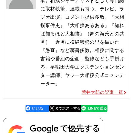
業。相撲ジャーナリストとして専門誌
に取材執筆、連載も持つ。テレビ、ラ
ジオ出演、コメント提供多数。『大相
撲事件史』『大相撲あるある』『知れ
ば知るほど大相撲』（舞の海氏との共
著）、近著に横綱稀勢の里を描いた
『愚直』など著書多数。相撲に関する
書籍や番組の企画、監修なども手掛け
る。早稲田大学エクステンションセン
ター講師、ヤフー大相撲公式コメンテ
ーター。
荒井太郎の記事一覧
いいね
Xでポストする
LINEで送る
line
faceboo
x
k