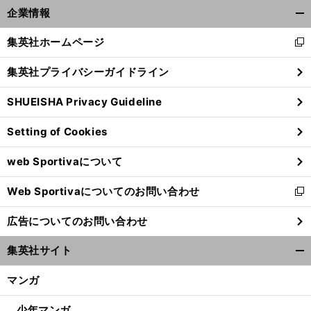
企業情報
開
く/
集英社ホームページ
新
閉
し
じ
集英社プライバシーガイドライン
い
る
ウ
SHUEISHA Privacy Guideline
ィ
ン
Setting of Cookies
ド
ウ
web Sportivaについて
で
開
Web Sportivaについてのお問い合わせ
く
新
し
広告についてのお問い合わせ
い
ウ
集英社サイト
ィ
開
ン
く/
マンガ
ド
閉
ウ
じ
少年マンガ
で