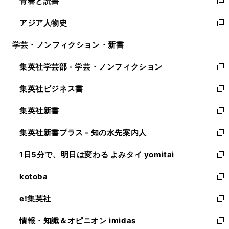
青春と読書
で
ド
ィ
い
新
開
ウ
ン
ウ
し
アジア人物史
く
で
ド
ィ
い
新
開
ウ
ン
ウ
し
学芸・ノンフィクション・新書
く
で
ド
ィ
い
開
ウ
ン
ウ
集英社学芸部 - 学芸・ノンフィクション
く
で
ド
ィ
新
開
ウ
ン
し
集英社ビジネス書
く
で
ド
い
新
開
ウ
ウ
し
集英社新書
く
で
ィ
い
新
開
ン
ウ
し
集英社新書プラス - 知の水先案内人
く
ド
ィ
い
新
ウ
ン
ウ
し
1日5分で、明日は変わる よみタイ yomitai
で
ド
ィ
い
新
開
ウ
ン
ウ
し
kotoba
く
で
ド
ィ
い
新
開
ウ
ン
ウ
し
e!集英社
く
で
ド
ィ
い
新
開
ウ
ン
ウ
し
情報・知識＆オピニオン imidas
く
で
ド
ィ
い
新