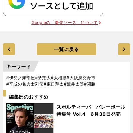
Googleの「優先ソース」について
一覧に戻る
キーワード
#伊勢ノ海部屋
#勢翔太
#大相撲
#大阪府交野市
#平成の名力士列伝
#東口翔太
#荒井太郎
#関脇
編集部のおすすめ
スポルティーバ バレーボール
特集号 Vol.4 6月30日発売