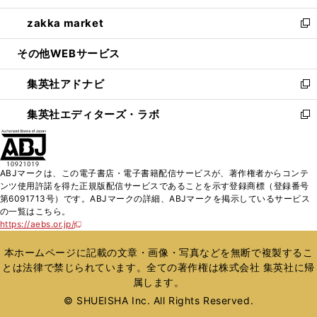
開
ウ
ン
ウ
し
zakka market
く
で
ド
ィ
い
新
開
ウ
ン
ウ
し
その他WEBサービス
く
で
ド
ィ
い
開
ウ
ン
ウ
集英社アドナビ
く
で
ド
ィ
新
開
ウ
ン
し
集英社エディターズ・ラボ
く
で
ド
い
新
開
ウ
ウ
し
く
で
ィ
い
開
ン
ウ
ABJマークは、この電子書店・電子書籍配信サービスが、著作権者からコンテ
く
ド
ィ
ンツ使用許諾を得た正規版配信サービスであることを示す登録商標（登録番号
ウ
ン
第6091713号）です。ABJマークの詳細、ABJマークを掲示しているサービス
で
ド
の一覧はこちら。
開
ウ
https://aebs.or.jp/
新
く
で
し
い
開
本ホームページに記載の文章・画像・写真などを無断で複製するこ
ウ
く
とは法律で禁じられています。全ての著作権は株式会社 集英社に帰
ィ
属します。
ン
ド
© SHUEISHA Inc. All Rights Reserved.
ウ
で