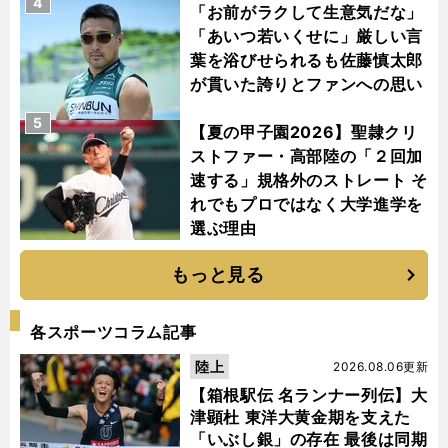
4
「お前がラクして生意気だな」
「あいつ若いくせに」厳しい言
葉を浴びせられるも佐藤慎太郎
が貫いた誇りとファンへの思い
5
【夏の甲子園2026】聖隷クリ
ストファー・高部陸の「２回加
速する」規格外のストレート そ
れでもプロではなく大学進学を
選ぶ理由
もっと見る
各スポーツコラム記事
陸上
2026.08.06更新
【箱根駅伝 名ランナー列伝】大
津顕杜 東洋大黄金期を支えた
「いぶし銀」の存在 最後は同期