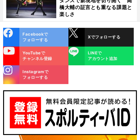
ダンスで新境地を切り開く 高
橋大輔の証言とも重なる課題と
楽しさ
cebo
X
Facebookで
Xでフォローする
ok
フォローする
uTube
LINE
YouTubeで
LINEで
チャンネル登録
アカウント追加
stagra
Instagramで
m
フォローする