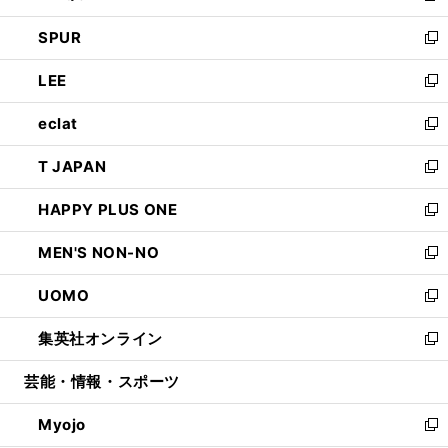
ウ
ン
ウ
し
SPUR
で
ド
ィ
い
新
開
ウ
ン
ウ
し
LEE
く
で
ド
ィ
い
新
開
ウ
ン
ウ
し
eclat
く
で
ド
ィ
い
新
開
ウ
ン
ウ
し
T JAPAN
く
で
ド
ィ
い
新
開
ウ
ン
ウ
し
HAPPY PLUS ONE
く
で
ド
ィ
い
新
開
ウ
ン
ウ
し
MEN'S NON-NO
く
で
ド
ィ
い
新
開
ウ
ン
ウ
し
UOMO
く
で
ド
ィ
い
新
開
ウ
ン
ウ
し
集英社オンライン
く
で
ド
ィ
い
新
開
ウ
ン
ウ
し
芸能・情報・スポーツ
く
で
ド
ィ
い
開
ウ
ン
ウ
Myojo
く
で
ド
ィ
新
開
ウ
ン