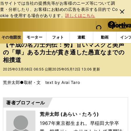
当サイトでは当社の提携先等がお客様のニーズ等について調
査・分析したり、お客様にお勧めの広告を表⽰する⽬的で Co
閉じ
okie を使⽤する場合があります。
詳しくはこちら
る
マイペ
web Sportiva (webスポルティーバ)
検索
メニュ
we
ー
その他競技の記事一覧
その他競技
大相撲
【平
b
ジ
その他競技
モーター
フォト
連載
動画
イン
ス
【平成の名力士列伝：勢】甘いマスクと美声
ポ
の「華」ある力士が貫き通した愚直なまでの
ル
相撲道
テ
ィ
2025年03月08日 06:55 公開
2025年05月12日 13:06 更新
ー
バ
荒井太郎●取材・文 text by Arai Taro
著者プロフィール
荒井太郎 (あらい・たろう)
1967年東京都生まれ。早稲田大学卒