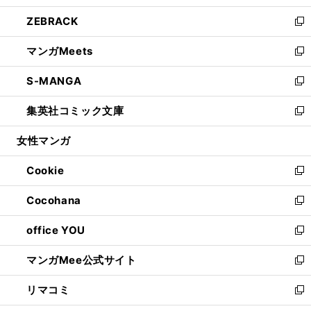
開
ウ
ン
ウ
し
ZEBRACK
く
で
ド
ィ
い
新
開
ウ
ン
ウ
し
マンガMeets
く
で
ド
ィ
い
新
開
ウ
ン
ウ
し
S-MANGA
く
で
ド
ィ
い
新
開
ウ
ン
ウ
し
集英社コミック文庫
く
で
ド
ィ
い
新
開
ウ
ン
ウ
し
女性マンガ
く
で
ド
ィ
い
開
ウ
ン
ウ
Cookie
く
で
ド
ィ
新
開
ウ
ン
し
Cocohana
く
で
ド
い
新
開
ウ
ウ
し
office YOU
く
で
ィ
い
新
開
ン
ウ
し
マンガMee公式サイト
く
ド
ィ
い
新
ウ
ン
ウ
し
リマコミ
で
ド
ィ
い
新
開
ウ
ン
ウ
し