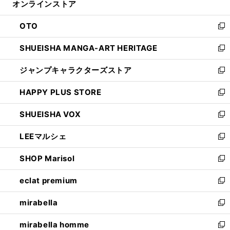
オンラインストア
く
ド
ィ
ウ
ン
OTO
で
ド
新
開
ウ
し
SHUEISHA MANGA-ART HERITAGE
く
で
い
新
開
ウ
し
ジャンプキャラクターズストア
く
ィ
い
新
ン
ウ
し
HAPPY PLUS STORE
ド
ィ
い
新
ウ
ン
ウ
し
SHUEISHA VOX
で
ド
ィ
い
新
開
ウ
ン
ウ
し
LEEマルシェ
く
で
ド
ィ
い
新
開
ウ
ン
ウ
し
SHOP Marisol
く
で
ド
ィ
い
新
開
ウ
ン
ウ
し
eclat premium
く
で
ド
ィ
い
新
開
ウ
ン
ウ
し
mirabella
く
で
ド
ィ
い
新
開
ウ
ン
ウ
し
mirabella homme
く
で
ド
ィ
い
新