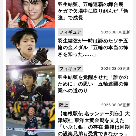
羽生結弦、五輪連覇の舞台裏
ケガで欠場中に取り組んだ「勉
強」で成長
フィギュア
2026.08.08更新
羽生結弦が一時は諦めたソチ五
輪の金メダル「五輪の本当の怖
さを知った......」
フィギュア
2026.08.08更新
羽生結弦を覚醒させた「誰かの
ために」の思い 五輪連覇の偉
業への道のり
陸上
2026.08.06更新
【箱根駅伝 名ランナー列伝】大
津顕杜 東洋大黄金期を支えた
「いぶし銀」の存在 最後は同期
の設楽兄弟も受賞できなかった