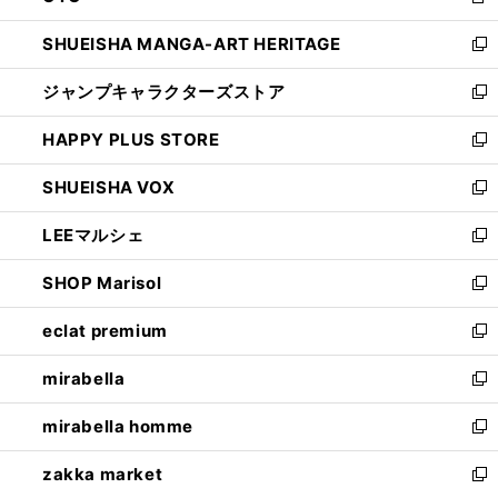
新
開
ウ
し
SHUEISHA MANGA-ART HERITAGE
く
で
い
新
開
ウ
し
ジャンプキャラクターズストア
く
ィ
い
新
ン
ウ
し
HAPPY PLUS STORE
ド
ィ
い
新
ウ
ン
ウ
し
SHUEISHA VOX
で
ド
ィ
い
新
開
ウ
ン
ウ
し
LEEマルシェ
く
で
ド
ィ
い
新
開
ウ
ン
ウ
し
SHOP Marisol
く
で
ド
ィ
い
新
開
ウ
ン
ウ
し
eclat premium
く
で
ド
ィ
い
新
開
ウ
ン
ウ
し
mirabella
く
で
ド
ィ
い
新
開
ウ
ン
ウ
し
mirabella homme
く
で
ド
ィ
い
新
開
ウ
ン
ウ
し
zakka market
く
で
ド
ィ
い
新
開