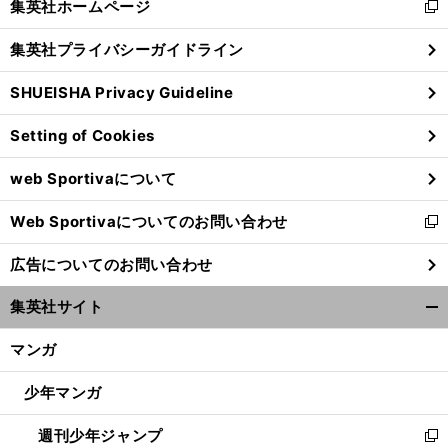
集英社ホームページ
新
閉
し
じ
集英社プライバシーガイドライン
い
る
ウ
SHUEISHA Privacy Guideline
ィ
ン
Setting of Cookies
ド
ウ
web Sportivaについて
で
開
Web Sportivaについてのお問い合わせ
く
新
し
広告についてのお問い合わせ
い
ウ
集英社サイト
ィ
開
ン
く/
マンガ
ド
閉
ウ
じ
少年マンガ
で
る
開
週刊少年ジャンプ
く
新