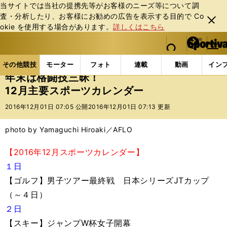
当サイトでは当社の提携先等がお客様のニーズ等について調
査・分析したり、お客様にお勧めの広告を表⽰する⽬的で Co
閉じ
okie を使⽤する場合があります。
詳しくはこちら
る
マイペ
web Sportiva (webスポルティーバ)
検索
メニュ
we
ー
その他競技の記事一覧
その他競技
その他
年末は
b
ジ
その他競技
モーター
フォト
連載
動画
イン
ス
年末は格闘技三昧！
ポ
12月主要スポーツカレンダー
ル
テ
2016年12月01日 07:05 公開
2016年12月01日 07:13 更新
ィ
ー
photo by Yamaguchi Hiroaki／AFLO
バ
【2016年12月スポーツカレンダー】
１日
【ゴルフ】男子ツアー最終戦 日本シリーズJTカップ
（～４日）
２日
【スキー】ジャンプW杯女子開幕