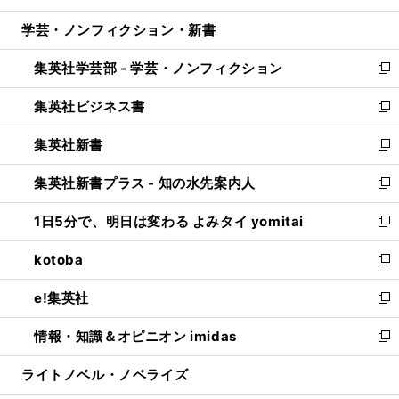
開
ウ
ン
ウ
し
学芸・ノンフィクション・新書
く
で
ド
ィ
い
開
ウ
ン
ウ
集英社学芸部 - 学芸・ノンフィクション
く
で
ド
ィ
新
開
ウ
ン
し
集英社ビジネス書
く
で
ド
い
新
開
ウ
ウ
し
集英社新書
く
で
ィ
い
新
開
ン
ウ
し
集英社新書プラス - 知の水先案内人
く
ド
ィ
い
新
ウ
ン
ウ
し
1日5分で、明日は変わる よみタイ yomitai
で
ド
ィ
い
新
開
ウ
ン
ウ
し
kotoba
く
で
ド
ィ
い
新
開
ウ
ン
ウ
し
e!集英社
く
で
ド
ィ
い
新
開
ウ
ン
ウ
し
情報・知識＆オピニオン imidas
く
で
ド
ィ
い
新
開
ウ
ン
ウ
し
ライトノベル・ノベライズ
く
で
ド
ィ
い
開
ウ
ン
ウ