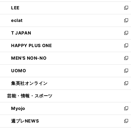
開
ウ
ン
ウ
し
LEE
く
で
ド
ィ
い
新
開
ウ
ン
ウ
し
eclat
く
で
ド
ィ
い
新
開
ウ
ン
ウ
し
T JAPAN
く
で
ド
ィ
い
新
開
ウ
ン
ウ
し
HAPPY PLUS ONE
く
で
ド
ィ
い
新
開
ウ
ン
ウ
し
MEN'S NON-NO
く
で
ド
ィ
い
新
開
ウ
ン
ウ
し
UOMO
く
で
ド
ィ
い
新
開
ウ
ン
ウ
し
集英社オンライン
く
で
ド
ィ
い
新
開
ウ
ン
ウ
し
芸能・情報・スポーツ
く
で
ド
ィ
い
開
ウ
ン
ウ
Myojo
く
で
ド
ィ
新
開
ウ
ン
し
週プレNEWS
く
で
ド
い
新
開
ウ
ウ
し