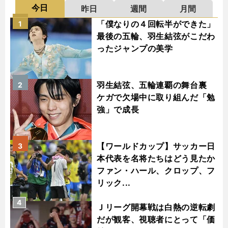
今日
昨日
週間
月間
「僕なりの４回転半ができた」
1
最後の五輪、羽生結弦がこだわ
ったジャンプの美学
羽生結弦、五輪連覇の舞台裏
2
ケガで欠場中に取り組んだ「勉
強」で成長
【ワールドカップ】サッカー日
3
本代表を名将たちはどう見たか
ファン・ハール、クロップ、フ
リック...
4
Ｊリーグ開幕戦は白熱の逆転劇
だが観客、視聴者にとって「価