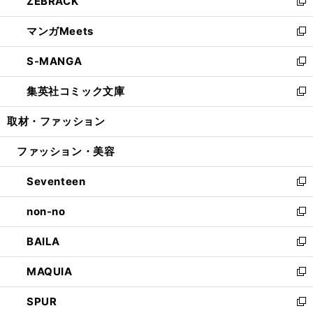
ZEBRACK
く
で
ド
ィ
い
新
開
ウ
ン
ウ
し
マンガMeets
く
で
ド
ィ
い
新
開
ウ
ン
ウ
し
S-MANGA
く
で
ド
ィ
い
新
開
ウ
ン
ウ
し
集英社コミック文庫
く
で
ド
ィ
い
新
開
ウ
ン
ウ
し
取材・ファッション
く
で
ド
ィ
い
開
ウ
ン
ウ
ファッション・美容
く
で
ド
ィ
開
ウ
ン
Seventeen
く
で
ド
新
開
ウ
し
non-no
く
で
い
新
開
ウ
し
BAILA
く
ィ
い
新
ン
ウ
し
MAQUIA
ド
ィ
い
新
ウ
ン
ウ
し
SPUR
で
ド
ィ
い
新