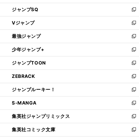
し
ジャンプSQ
い
新
ウ
し
Vジャンプ
ィ
い
新
ン
ウ
し
最強ジャンプ
ド
ィ
い
新
ウ
ン
ウ
し
少年ジャンプ+
で
ド
ィ
い
新
開
ウ
ン
ウ
し
ジャンプTOON
く
で
ド
ィ
い
新
開
ウ
ン
ウ
し
ZEBRACK
く
で
ド
ィ
い
新
開
ウ
ン
ウ
し
ジャンプルーキー！
く
で
ド
ィ
い
新
開
ウ
ン
ウ
し
S-MANGA
く
で
ド
ィ
い
新
開
ウ
ン
ウ
し
集英社ジャンプリミックス
く
で
ド
ィ
い
新
開
ウ
ン
ウ
し
集英社コミック文庫
く
で
ド
ィ
い
新
開
ウ
ン
ウ
し