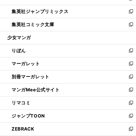
開
ウ
ン
ウ
し
集英社ジャンプリミックス
く
で
ド
ィ
い
新
開
ウ
ン
ウ
し
集英社コミック文庫
く
で
ド
ィ
い
新
開
ウ
ン
ウ
し
少女マンガ
く
で
ド
ィ
い
開
ウ
ン
ウ
りぼん
く
で
ド
ィ
新
開
ウ
ン
し
マーガレット
く
で
ド
い
新
開
ウ
ウ
し
別冊マーガレット
く
で
ィ
い
新
開
ン
ウ
し
マンガMee公式サイト
く
ド
ィ
い
新
ウ
ン
ウ
し
リマコミ
で
ド
ィ
い
新
開
ウ
ン
ウ
し
ジャンプTOON
く
で
ド
ィ
い
新
開
ウ
ン
ウ
し
ZEBRACK
く
で
ド
ィ
い
新
開
ウ
ン