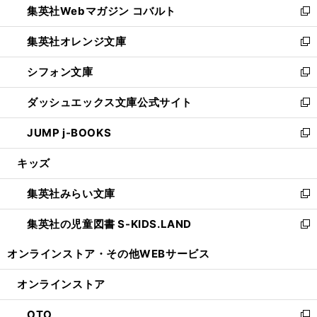
集英社Webマガジン コバルト
く
で
ド
ィ
新
開
ウ
ン
し
集英社オレンジ文庫
く
で
ド
い
新
開
ウ
ウ
し
シフォン文庫
く
で
ィ
い
新
開
ン
ウ
し
ダッシュエックス文庫公式サイト
く
ド
ィ
い
新
ウ
ン
ウ
し
JUMP j-BOOKS
で
ド
ィ
い
新
開
ウ
ン
ウ
し
キッズ
く
で
ド
ィ
い
開
ウ
ン
ウ
集英社みらい文庫
く
で
ド
ィ
新
開
ウ
ン
し
集英社の児童図書 S-KIDS.LAND
く
で
ド
い
新
開
ウ
ウ
し
オンラインストア・
その他WEBサービス
く
で
ィ
い
開
ン
ウ
オンラインストア
く
ド
ィ
ウ
ン
OTO
で
ド