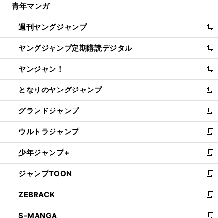
青年マンガ
く
で
ド
ィ
い
開
ウ
ン
ウ
週刊ヤングジャンプ
く
で
ド
ィ
新
開
ウ
ン
し
ヤングジャンプ定期購読デジタル
く
で
ド
い
新
開
ウ
ウ
し
ヤンジャン！
く
で
ィ
い
新
開
ン
ウ
し
となりのヤングジャンプ
く
ド
ィ
い
新
ウ
ン
ウ
し
グランドジャンプ
で
ド
ィ
い
新
開
ウ
ン
ウ
し
ウルトラジャンプ
く
で
ド
ィ
い
新
開
ウ
ン
ウ
し
少年ジャンプ+
く
で
ド
ィ
い
新
開
ウ
ン
ウ
し
ジャンプTOON
く
で
ド
ィ
い
新
開
ウ
ン
ウ
し
ZEBRACK
く
で
ド
ィ
い
新
開
ウ
ン
ウ
し
S-MANGA
く
で
ド
ィ
い
新