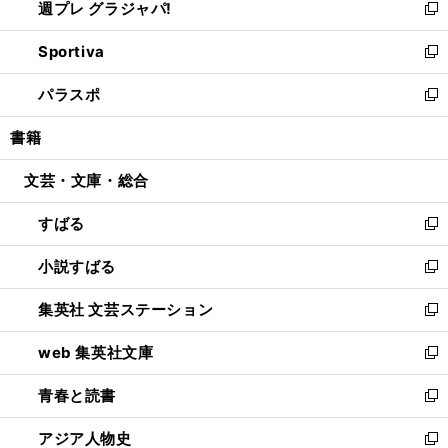
週プレ グラジャパ!
く
で
ィ
い
新
開
ン
ウ
し
Sportiva
く
ド
ィ
い
新
ウ
ン
ウ
し
パラスポ
で
ド
ィ
い
新
開
ウ
ン
ウ
し
書籍
く
で
ド
ィ
い
開
ウ
ン
ウ
文芸・文庫・総合
く
で
ド
ィ
開
ウ
ン
すばる
く
で
ド
新
開
ウ
し
小説すばる
く
で
い
新
開
ウ
し
集英社 文芸ステーション
く
ィ
い
新
ン
ウ
し
web 集英社文庫
ド
ィ
い
新
ウ
ン
ウ
し
青春と読書
で
ド
ィ
い
新
開
ウ
ン
ウ
し
アジア人物史
く
で
ド
ィ
い
新