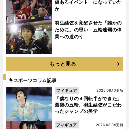
値あるイベント」になっていた
か
5
羽生結弦を覚醒させた「誰かの
ために」の思い 五輪連覇の偉
業への道のり
もっと見る
各スポーツコラム記事
フィギュア
2026.08.10更新
「僕なりの４回転半ができた」
最後の五輪、羽生結弦がこだわ
ったジャンプの美学
フィギュア
2026.08.09更新