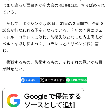
はまた違った面白さが今大会のRIZINには、ちりばめられ
ている。
そして、ボクシングも30日、31日の２日間で、合計８
試合が行なわれる予定となっている。今年の４月にジェ
スレル・コラレスに敗れ、防衛失敗となった内山高志が
ベルトを取り戻すべく、コラレスとのリベンジ戦に臨
む。
挑戦するもの、防衛するもの、それぞれの戦いから目
が離せない。
いいね
Xでポストする
LINEで送る
line
faceboo
x
k