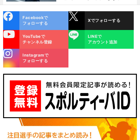
金栗杯に輝く
cebo
X
Facebookで
Xでフォローする
ok
フォローする
uTube
LINE
YouTubeで
LINEで
チャンネル登録
アカウント追加
stagra
Instagramで
m
フォローする
。
・
バ
戦
」
ドミントン女子シングルスが東京五輪に向けて「
国時代
に突入か