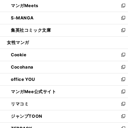
ウ
し
マンガMeets
く
で
ド
ィ
い
新
開
ウ
ン
ウ
し
S-MANGA
く
で
ド
ィ
い
新
開
ウ
ン
ウ
し
集英社コミック文庫
く
で
ド
ィ
い
新
開
ウ
ン
ウ
し
女性マンガ
く
で
ド
ィ
い
開
ウ
ン
ウ
Cookie
く
で
ド
ィ
新
開
ウ
ン
し
Cocohana
く
で
ド
い
新
開
ウ
ウ
し
office YOU
く
で
ィ
い
新
開
ン
ウ
し
マンガMee公式サイト
く
ド
ィ
い
新
ウ
ン
ウ
し
リマコミ
で
ド
ィ
い
新
開
ウ
ン
ウ
し
ジャンプTOON
く
で
ド
ィ
い
新
開
ウ
ン
ウ
し