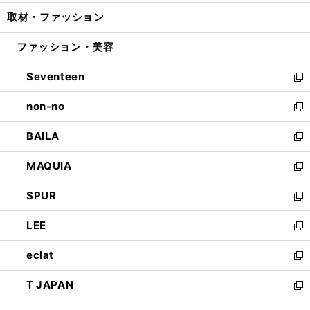
開
ウ
ン
ウ
し
取材・ファッション
く
で
ド
ィ
い
開
ウ
ン
ウ
ファッション・美容
く
で
ド
ィ
開
ウ
ン
Seventeen
く
で
ド
新
開
ウ
し
non-no
く
で
い
新
開
ウ
し
BAILA
く
ィ
い
新
ン
ウ
し
MAQUIA
ド
ィ
い
新
ウ
ン
ウ
し
SPUR
で
ド
ィ
い
新
開
ウ
ン
ウ
し
LEE
く
で
ド
ィ
い
新
開
ウ
ン
ウ
し
eclat
く
で
ド
ィ
い
新
開
ウ
ン
ウ
し
T JAPAN
く
で
ド
ィ
い
新
開
ウ
ン
ウ
し