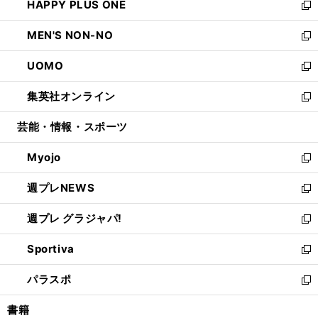
HAPPY PLUS ONE
く
で
ド
ィ
い
新
開
ウ
ン
ウ
し
MEN'S NON-NO
く
で
ド
ィ
い
新
開
ウ
ン
ウ
し
UOMO
く
で
ド
ィ
い
新
開
ウ
ン
ウ
し
集英社オンライン
く
で
ド
ィ
い
新
開
ウ
ン
ウ
し
芸能・情報・スポーツ
く
で
ド
ィ
い
開
ウ
ン
ウ
Myojo
く
で
ド
ィ
新
開
ウ
ン
し
週プレNEWS
く
で
ド
い
新
開
ウ
ウ
し
週プレ グラジャパ!
く
で
ィ
い
新
開
ン
ウ
し
Sportiva
く
ド
ィ
い
新
ウ
ン
ウ
し
パラスポ
で
ド
ィ
い
新
開
ウ
ン
ウ
し
書籍
く
で
ド
ィ
い