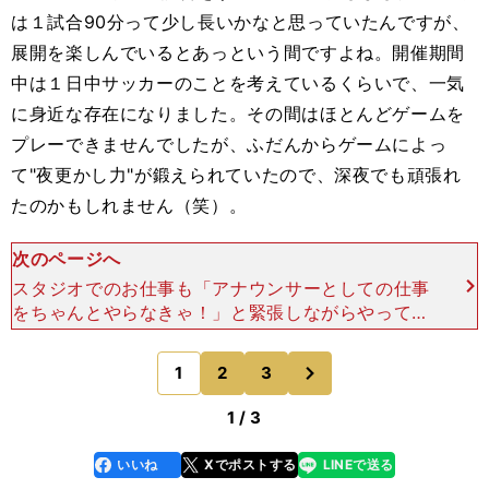
は１試合90分って少し長いかなと思っていたんですが、
展開を楽しんでいるとあっという間ですよね。開催期間
中は１日中サッカーのことを考えているくらいで、一気
に身近な存在になりました。その間はほとんどゲームを
プレーできませんでしたが、ふだんからゲームによっ
て"夜更かし力"が鍛えられていたので、深夜でも頑張れ
たのかもしれません（笑）。
次のページへ
スタジオでのお仕事も「アナウンサーとしての仕事
をちゃんとやらなきゃ！」と緊張しながらやってい
ましたが、日本代表の試合ではスタジオで全員が一
体となって応援している雰囲気があって楽しかった
次
1
2
3
のページへ
です。現地の映像
1 / 3
いいね
Xでポストする
LINEで送る
line
faceboo
x
k