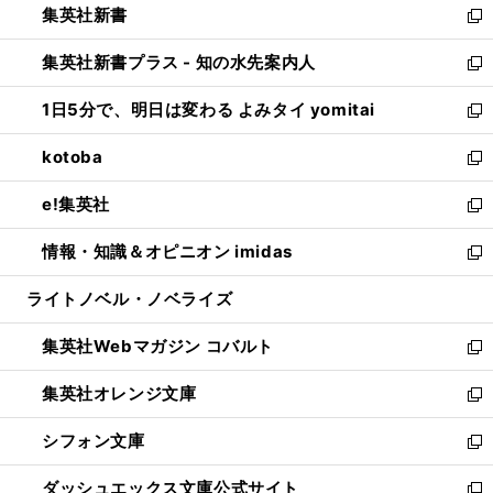
集英社新書
く
で
ィ
い
新
開
ン
ウ
し
集英社新書プラス - 知の水先案内人
く
ド
ィ
い
新
ウ
ン
ウ
し
1日5分で、明日は変わる よみタイ yomitai
で
ド
ィ
い
新
開
ウ
ン
ウ
し
kotoba
く
で
ド
ィ
い
新
開
ウ
ン
ウ
し
e!集英社
く
で
ド
ィ
い
新
開
ウ
ン
ウ
し
情報・知識＆オピニオン imidas
く
で
ド
ィ
い
新
開
ウ
ン
ウ
し
ライトノベル・ノベライズ
く
で
ド
ィ
い
開
ウ
ン
ウ
集英社Webマガジン コバルト
く
で
ド
ィ
新
開
ウ
ン
し
集英社オレンジ文庫
く
で
ド
い
新
開
ウ
ウ
し
シフォン文庫
く
で
ィ
い
新
開
ン
ウ
し
ダッシュエックス文庫公式サイト
く
ド
ィ
い