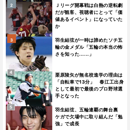
Ｊリーグ開幕戦は白熱の逆転劇
2
だが観客、視聴者にとって「価
値あるイベント」になっていた
か
羽生結弦が一時は諦めたソチ五
3
輪の金メダル「五輪の本当の怖
さを知った......」
4
栗原陵矢が無名校進学の理由は
「自転車で13分」 春江工出身
として最初で最後のプロ野球選
手となった
5
羽生結弦、五輪連覇の舞台裏
ケガで欠場中に取り組んだ「勉
強」で成長