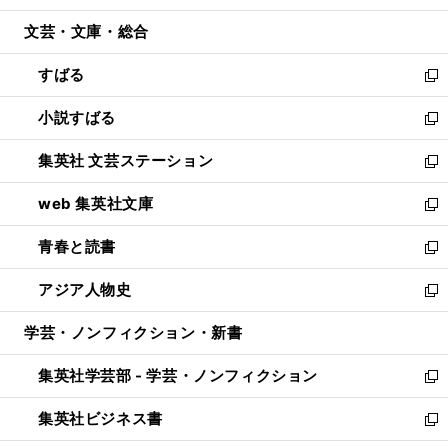
開
ウ
ン
ウ
文芸・文庫・総合
く
で
ド
ィ
開
ウ
ン
すばる
く
で
ド
新
開
ウ
し
小説すばる
く
で
い
新
開
ウ
し
集英社 文芸ステーション
く
ィ
い
新
ン
ウ
し
web 集英社文庫
ド
ィ
い
新
ウ
ン
ウ
し
青春と読書
で
ド
ィ
い
新
開
ウ
ン
ウ
し
アジア人物史
く
で
ド
ィ
い
新
開
ウ
ン
ウ
し
学芸・ノンフィクション・新書
く
で
ド
ィ
い
開
ウ
ン
ウ
集英社学芸部 - 学芸・ノンフィクション
く
で
ド
ィ
新
開
ウ
ン
し
集英社ビジネス書
く
で
ド
い
新
開
ウ
ウ
し