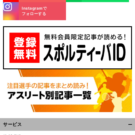
stagra
Instagramで
m
フォローする
、
。
誰
前
へ
サービス
開
く/