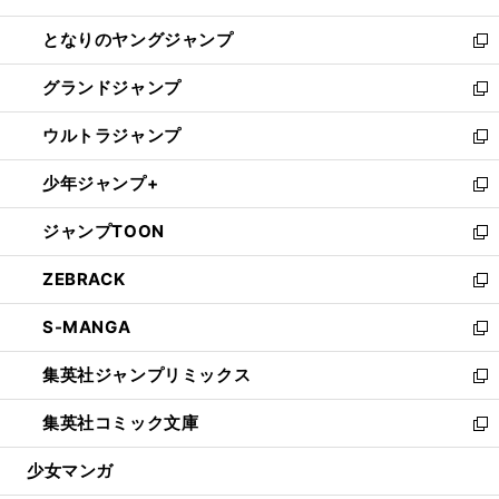
開
ン
ウ
し
となりのヤングジャンプ
く
ド
ィ
い
新
ウ
ン
ウ
し
グランドジャンプ
で
ド
ィ
い
新
開
ウ
ン
ウ
し
ウルトラジャンプ
く
で
ド
ィ
い
新
開
ウ
ン
ウ
し
少年ジャンプ+
く
で
ド
ィ
い
新
開
ウ
ン
ウ
し
ジャンプTOON
く
で
ド
ィ
い
新
開
ウ
ン
ウ
し
ZEBRACK
く
で
ド
ィ
い
新
開
ウ
ン
ウ
し
S-MANGA
く
で
ド
ィ
い
新
開
ウ
ン
ウ
し
集英社ジャンプリミックス
く
で
ド
ィ
い
新
開
ウ
ン
ウ
し
集英社コミック文庫
く
で
ド
ィ
い
新
開
ウ
ン
ウ
し
少女マンガ
く
で
ド
ィ
い
開
ウ
ン
ウ