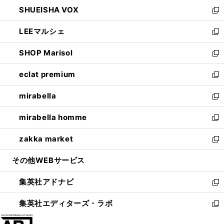
ン
ウ
し
SHUEISHA VOX
で
ド
ィ
い
新
開
ウ
ン
ウ
し
LEEマルシェ
く
で
ド
ィ
い
新
開
ウ
ン
ウ
し
SHOP Marisol
く
で
ド
ィ
い
新
開
ウ
ン
ウ
し
eclat premium
く
で
ド
ィ
い
新
開
ウ
ン
ウ
し
mirabella
く
で
ド
ィ
い
新
開
ウ
ン
ウ
し
mirabella homme
く
で
ド
ィ
い
新
開
ウ
ン
ウ
し
zakka market
く
で
ド
ィ
い
新
開
ウ
ン
ウ
し
その他WEBサービス
く
で
ド
ィ
い
開
ウ
ン
ウ
集英社アドナビ
く
で
ド
ィ
新
開
ウ
ン
し
集英社エディターズ・ラボ
く
で
ド
い
新
開
ウ
ウ
し