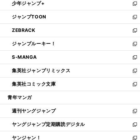
少年ジャンプ+
で
ド
ィ
い
新
開
ウ
ン
ウ
し
ジャンプTOON
く
で
ド
ィ
い
新
開
ウ
ン
ウ
し
ZEBRACK
く
で
ド
ィ
い
新
開
ウ
ン
ウ
し
ジャンプルーキー！
く
で
ド
ィ
い
新
開
ウ
ン
ウ
し
S-MANGA
く
で
ド
ィ
い
新
開
ウ
ン
ウ
し
集英社ジャンプリミックス
く
で
ド
ィ
い
新
開
ウ
ン
ウ
し
集英社コミック文庫
く
で
ド
ィ
い
新
開
ウ
ン
ウ
し
青年マンガ
く
で
ド
ィ
い
開
ウ
ン
ウ
週刊ヤングジャンプ
く
で
ド
ィ
新
開
ウ
ン
し
ヤングジャンプ定期購読デジタル
く
で
ド
い
新
開
ウ
ウ
し
ヤンジャン！
く
で
ィ
い
新