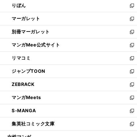
りぼん
く
で
ド
ィ
新
開
ウ
ン
し
マーガレット
く
で
ド
い
新
開
ウ
ウ
し
別冊マーガレット
く
で
ィ
い
新
開
ン
ウ
し
マンガMee公式サイト
く
ド
ィ
い
新
ウ
ン
ウ
し
リマコミ
で
ド
ィ
い
新
開
ウ
ン
ウ
し
ジャンプTOON
く
で
ド
ィ
い
新
開
ウ
ン
ウ
し
ZEBRACK
く
で
ド
ィ
い
新
開
ウ
ン
ウ
し
マンガMeets
く
で
ド
ィ
い
新
開
ウ
ン
ウ
し
S-MANGA
く
で
ド
ィ
い
新
開
ウ
ン
ウ
し
集英社コミック文庫
く
で
ド
ィ
い
新
開
ウ
ン
ウ
し
女性マンガ
く