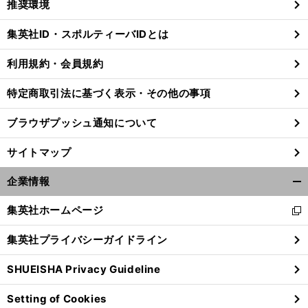
推奨環境
閉
じ
集英社ID・スポルティーバIDとは
る
利用規約・会員規約
特定商取引法に基づく表示・その他の事項
ブラウザプッシュ通知について
サイトマップ
企業情報
開
く/
集英社ホームページ
新
閉
し
じ
集英社プライバシーガイドライン
い
る
ウ
SHUEISHA Privacy Guideline
ィ
ン
Setting of Cookies
ド