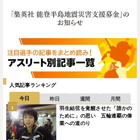
人気記事ランキング
今日
昨日
週間
月間
羽生結弦を覚醒させた「誰かの
1
ために」の思い 五輪連覇の偉
業への道のり