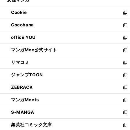
で
ド
ィ
い
開
ウ
ン
ウ
Cookie
く
で
ド
ィ
新
開
ウ
ン
し
Cocohana
く
で
ド
い
新
開
ウ
ウ
し
office YOU
く
で
ィ
い
新
開
ン
ウ
し
マンガMee公式サイト
く
ド
ィ
い
新
ウ
ン
ウ
し
リマコミ
で
ド
ィ
い
新
開
ウ
ン
ウ
し
ジャンプTOON
く
で
ド
ィ
い
新
開
ウ
ン
ウ
し
ZEBRACK
く
で
ド
ィ
い
新
開
ウ
ン
ウ
し
マンガMeets
く
で
ド
ィ
い
新
開
ウ
ン
ウ
し
S-MANGA
く
で
ド
ィ
い
新
開
ウ
ン
ウ
し
集英社コミック文庫
く
で
ド
ィ
い
新