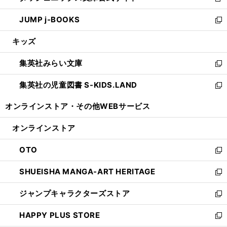
新
ウ
ン
ウ
し
JUMP j-BOOKS
で
ド
ィ
い
新
開
ウ
ン
ウ
し
キッズ
く
で
ド
ィ
い
開
ウ
ン
ウ
集英社みらい文庫
く
で
ド
ィ
新
開
ウ
ン
し
集英社の児童図書 S-KIDS.LAND
く
で
ド
い
新
開
ウ
ウ
し
オンラインストア・
その他WEBサービス
く
で
ィ
い
開
ン
ウ
オンラインストア
く
ド
ィ
ウ
ン
OTO
で
ド
新
開
ウ
し
SHUEISHA MANGA-ART HERITAGE
く
で
い
新
開
ウ
し
ジャンプキャラクターズストア
く
ィ
い
新
ン
ウ
し
HAPPY PLUS STORE
ド
ィ
い
新
ウ