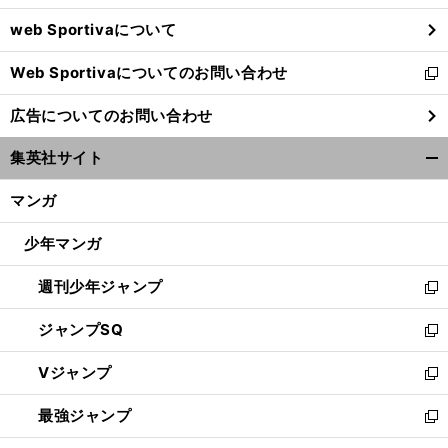
ウ
web Sportivaについて
で
開
Web Sportivaについてのお問い合わせ
く
新
し
広告についてのお問い合わせ
い
ウ
集英社サイト
ィ
開
ン
く/
マンガ
ド
閉
ウ
じ
少年マンガ
で
る
開
週刊少年ジャンプ
く
新
し
ジャンプSQ
い
新
ウ
し
Vジャンプ
ィ
い
新
ン
ウ
し
最強ジャンプ
ド
ィ
い
新
ウ
ン
ウ
し