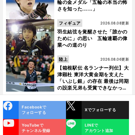
輪の金メダル「五輪の本当の怖
さを知った......」
フィギュア
2026.08.08更新
羽生結弦を覚醒させた「誰かの
ために」の思い 五輪連覇の偉
業への道のり
陸上
2026.08.06更新
【箱根駅伝 名ランナー列伝】大
津顕杜 東洋大黄金期を支えた
「いぶし銀」の存在 最後は同期
の設楽兄弟も受賞できなかった
金栗杯に輝く
cebo
X
Facebookで
Xでフォローする
ok
フォローする
uTube
LINE
YouTubeで
LINEで
チャンネル登録
アカウント追加