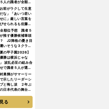
５人の識者が全順位
大胆予想
お前がラクして生意
だな」「あいつ若い
せに」厳しい言葉を
びせられるも佐藤慎
郎が貫いた誇りとフ
1全順位予想 識者５
ンへの思い
が推す優勝候補筆頭
？ J2降格の憂き目
遭いそうな３クラブ
は？
夏の甲子園2026】
優勝は横浜じゃな
」 波乱必至の組み合
せで識者５人が選ん
優勝校はここだ！
村勇輝がサマーリー
で示したリーダーシ
プと悔し涙 ２年ぶ
の日本代表の舞台を
に３年目のNBA挑戦
続く
見る