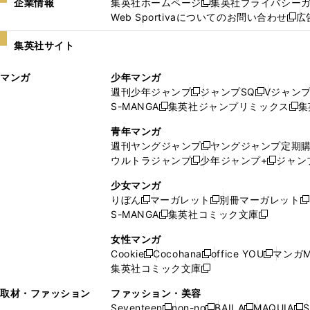
企業情報
集英社ホームページ
集英社プライバシー
新
Web Sportivaについてのお問い合わせ
広
し
新
い
し
集英社サイト
ウ
い
ィ
ウ
マンガ
少年マンガ
ン
ィ
週刊少年ジャンプ
ジャンプSQ
Vジャン
ド
ン
新
新
S-MANGA
集英社ジャンプリミックス
集
ウ
ド
新
し
し
新
で
ウ
し
い
い
し
青年マンガ
開
で
い
ウ
ウ
い
週刊ヤングジャンプ
ヤングジャンプ定期
新
く
開
ウ
ィ
ィ
ウ
ウルトラジャンプ
少年ジャンプ+
ジャン
新
し
新
く
ィ
ン
ン
ィ
し
い
し
ン
ド
ド
ン
少女マンガ
い
ウ
い
ド
ウ
ウ
ド
りぼん
マーガレット
別冊マーガレット
新
新
新
ウ
ィ
ウ
ウ
で
で
ウ
S-MANGA
集英社コミック文庫
し
新
し
新
ィ
ン
ィ
で
開
開
で
い
し
い
し
ン
ド
ン
女性マンガ
開
く
く
開
ウ
い
ウ
い
ド
ウ
ド
Cookie
Cocohana
office YOU
マンガM
く
く
新
新
新
ィ
ウ
ィ
ウ
ウ
で
ウ
集英社コミック文庫
し
新
し
し
ン
ィ
ン
ィ
で
開
で
い
し
い
い
ド
ン
ド
ン
取材・ファッション
ファッション・美容
開
く
開
ウ
い
ウ
ウ
ウ
ド
ウ
ド
Seventeen
non-no
BAILA
MAQUIA
S
く
く