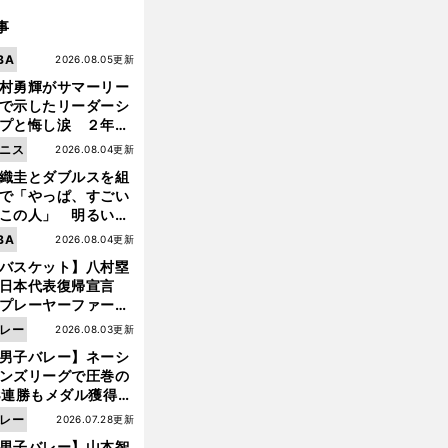
事
BA
2026.08.05更新
村勇輝がサマーリー
で示したリーダーシ
プと悔し涙 ２年ぶ
の日本代表の舞台を
ニス
2026.08.04更新
に３年目のNBA挑戦
織圭とダブルスを組
続く
で「やっぱ、すごい
この人」 明るい表
と言葉で内山靖崇の
BA
2026.08.04更新
いを払ってくれた
バスケット】八村塁
日本代表復帰宣言
プレーヤーファース
前
」を説き続けた信念
へ
レー
2026.08.03更新
日本協会の変化
男子バレー】ネーシ
ンズリーグで圧巻の
3連勝もメダル獲得な
ず 五輪を目指す日本
レー
2026.07.28更新
現在地
男子バレー】山本智