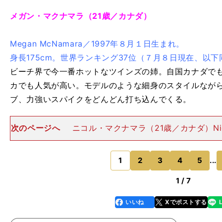
メガン・マクナマラ（21歳／カナダ）
Megan McNamara／1997年８月１日生まれ。
身長175cm。世界ランキング37位（７月８日現在、以下
ビーチ界で今一番ホットなツインズの姉。自国カナダでも
カでも人気が高い。モデルのような細身のスタイルなが
ブ、力強いスパイクをどんどん打ち込んでくる。
次のページへ
ニコル・マクナマラ（21歳／カナダ）Nico
ra／1997年８月１日生まれ。身長175cm。世界ランキ
だけでなく、実力もカナダの次世代を担う存在として期
1
2
3
4
5
...
のページへ
1 / 7
いいね
Xでポストする
line
faceboo
x
k