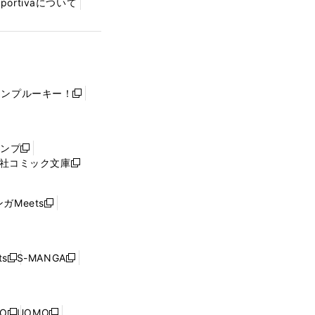
Sportivaについて
ャンプルーキー！
新
し
い
ウ
ャンプ
新
ィ
社コミック文庫
し
新
ン
い
し
ド
ウ
い
ウ
ガMeets
新
ィ
ウ
で
し
ン
ィ
開
い
ド
ン
く
ウ
ウ
ド
s
S-MANGA
新
新
ィ
で
ウ
し
し
ン
開
で
い
い
ド
く
開
ウ
ウ
ウ
NO
UOMO
く