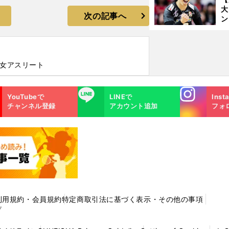
大
次の記事へ
ン
か
さ
美女アスリート
Instagra
LINE
YouTubeで
LINEで
Inst
m
チャンネル登録
アカウント追加
フォ
利用規約・会員規約
特定商取引法に基づく表示・その他の事項
プ