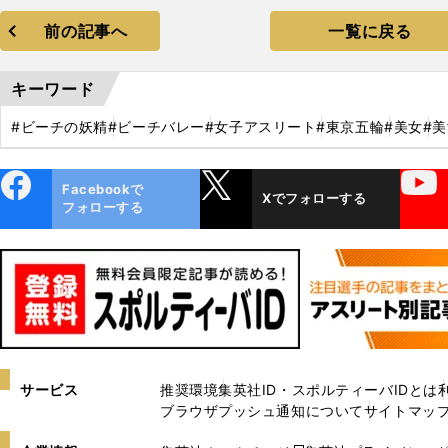
前の記事へ
一覧に戻る
キーワード
#ビーチの妖精
#ビーチバレー
#女子アスリート
#東京五輪
#美女
#
ebo
X
YouTube
Facebookで
Xでフォローする
ok
フォローする
サービス
推奨環境
集英社ID・スポルティーバIDとは
ブラウザプッシュ通知について
サイトマッ