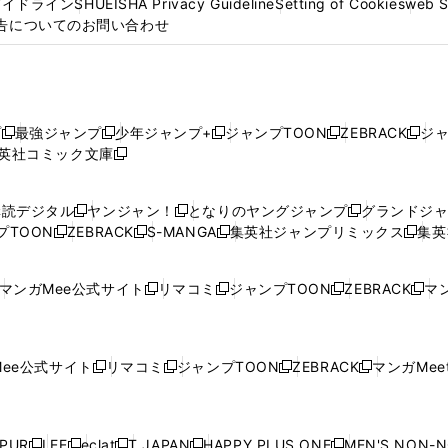
ガイドライン
SHUEISHA Privacy Guideline
Setting of Cookies
web 
告についてのお問い合わせ
プ
最強ジャンプ
少年ジャンプ+
ジャンプTOON
ZEBRACK
ジ
新
新
新
新
新
英社コミック文庫
し
新
し
し
し
し
い
い
し
い
い
い
ウ
ウ
い
ウ
ウ
ウ
購読デジタル
ヤンジャン！
となりのヤングジャンプ
グランドジ
新
新
新
ィ
ィ
ウ
ィ
ィ
ィ
プTOON
ZEBRACK
S-MANGA
集英社ジャンプリミックス
集英
新
し
新
し
新
し
新
ン
ン
ィ
ン
ン
ン
し
い
し
い
し
い
し
ド
ド
ン
ド
ド
ド
い
ウ
い
ウ
い
ウ
い
ウ
ウ
ド
ウ
ウ
ウ
マンガMee公式サイト
リマコミ
ジャンプTOON
ZEBRACK
マン
新
新
新
新
ウ
ィ
ウ
ィ
ウ
ィ
ウ
で
で
ウ
で
で
で
し
し
し
し
し
ィ
ン
ィ
ン
ィ
ン
ィ
開
開
で
開
開
開
い
い
い
い
い
ン
ド
ン
ド
ン
ド
ン
く
く
開
く
く
く
ウ
ウ
ウ
ウ
ウ
ド
ウ
ド
ウ
ド
ウ
ド
ee公式サイト
リマコミ
ジャンプTOON
ZEBRACK
マンガMeet
く
新
新
新
新
ィ
ィ
ィ
ィ
ィ
ウ
で
ウ
で
ウ
で
ウ
し
し
し
し
ン
ン
ン
ン
ン
で
開
で
開
で
開
で
い
い
い
い
ド
ド
ド
ド
ド
開
く
開
く
開
く
開
ウ
ウ
ウ
ウ
ウ
ウ
ウ
ウ
ウ
PUR
LEE
eclat
T JAPAN
HAPPY PLUS ONE
MEN'S NON-
く
く
く
く