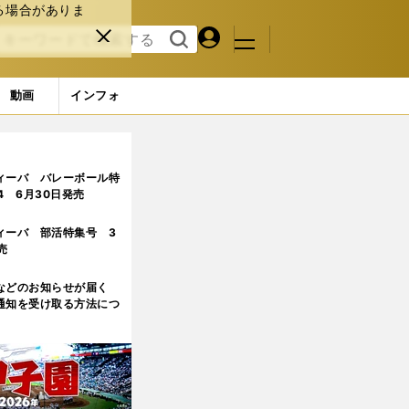
る場合がありま
マイペ
閉じ
検索
メニュ
ー
る
す
ジ
る
動画
インフォ
ィーバ バレーボール特
.4 6月30日発売
ィーバ 部活特集号 3
売
などのお知らせが届く
通知を受け取る方法につ