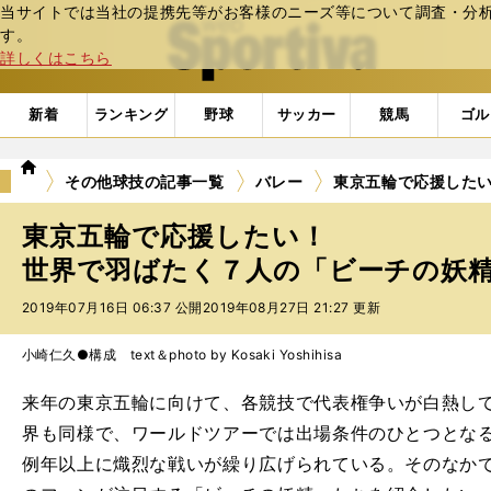
当サイトでは当社の提携先等がお客様のニーズ等について調査・分析し
web Sportiva (webスポルティーバ)
す。
詳しくはこちら
新着
ランキング
野球
サッカー
競馬
ゴル
we
その他球技の記事一覧
バレー
東京五輪で応援した
b
ス
東京五輪で応援したい！
ポ
ル
世界で羽ばたく７人の「ビーチの妖
テ
2019年07月16日 06:37 公開
2019年08月27日 21:27 更新
ィ
ー
バ
小崎仁久●構成 text＆photo by Kosaki Yoshihisa
来年の東京五輪に向けて、各競技で代表権争いが白熱し
界も同様で、ワールドツアーでは出場条件のひとつとな
例年以上に熾烈な戦いが繰り広げられている。そのなか