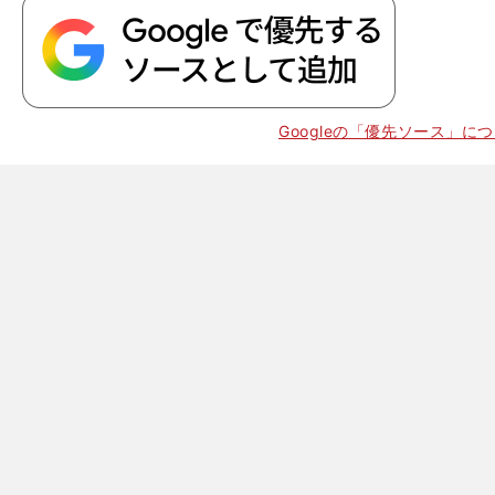
Googleの「優先ソース」に
。