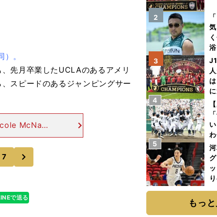
を
「
2
気
く
浴
同）。
太
J
3
ァ
、先月卒業したUCLAのあるアメリ
人
は
ら、スピードのあるジャンピングサー
に
4
と
【
「
le McNama
い
わ
ング37位。美貌
5
だ
待されているツ
河
次
7
グ
ッ
り
糧
LINEで送る
は
もっと