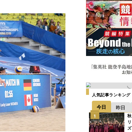
。
人気記事ランキング
今日
昨日
秋
1
リ
ズ