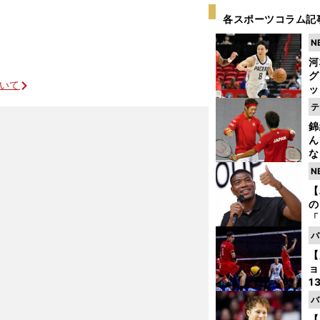
各スポーツコラム記
N
河
グ
ついて
ッ
り
テ
糧
錦
は
ん
な
情
N
迷
【
の
「
日本の明確な狙いが見出せない
ト
バ
と
【
ョ
1
ら
バ
の
【