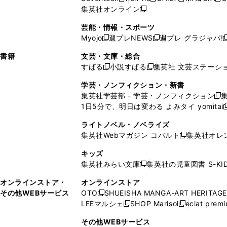
新
新
新
新
ィ
ウ
ィ
ィ
で
ウ
で
ウ
集英社オンライン
し
新
し
し
し
ン
ィ
ン
ン
開
で
開
で
い
し
い
い
い
ド
ン
ド
ド
芸能・情報・スポーツ
く
開
く
開
ウ
い
ウ
ウ
ウ
ウ
ド
ウ
ウ
Myojo
週プレNEWS
週プレ グラジャパ!
く
く
新
新
新
ィ
ウ
ィ
ィ
ィ
で
ウ
で
で
し
し
ン
ィ
ン
ン
ン
書籍
文芸・文庫・総合
開
で
開
開
い
い
ド
ン
ド
ド
ド
すばる
小説すばる
集英社 文芸ステーシ
く
開
く
く
新
新
ウ
ウ
ウ
ド
ウ
ウ
ウ
く
し
し
ィ
ィ
学芸・ノンフィクション・新書
で
ウ
で
で
で
い
い
ン
ン
集英社学芸部 - 学芸・ノンフィクション
開
で
開
開
開
新
ウ
ウ
ド
ド
1日5分で、明日は変わる よみタイ yomitai
く
開
く
く
く
し
新
ィ
ィ
ウ
ウ
く
い
ン
ン
ライトノベル・ノベライズ
で
で
ウ
ド
ド
集英社Webマガジン コバルト
集英社オレ
開
開
新
ィ
ウ
ウ
く
く
し
ン
キッズ
で
で
い
ド
集英社みらい文庫
集英社の児童図書 S-KID
開
開
新
ウ
ウ
く
く
し
ィ
オンラインストア・
オンラインストア
で
い
ン
その他WEBサービス
OTO
SHUEISHA MANGA-ART HERITAGE
開
新
ウ
ド
LEEマルシェ
SHOP Marisol
eclat prem
く
し
新
新
ィ
ウ
い
し
し
ン
その他WEBサービス
で
ウ
い
い