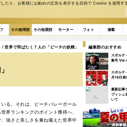
たり、お客様にお勧めの広告を表⽰する⽬的で Cookie を使⽤す
フ
その他球技
その他競技
モーター
フォト
連載
い！世界で羽ばたく７人の「ビーチの妖精」
編集部のおすすめ
スポルテ
集号 Vol
精」
スポルテ
月16日発
最新記事
プッシュ
いて
ている。それは、ビーチバレーボール
る世界ランキングのポイント獲得へ、
で、強さと美しさを兼ね備えた世界中