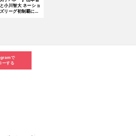
と小川智大 ネーショ
ズリーグ初制覇に欠
せない「ボール落と
ない」技術
agramで
ローする