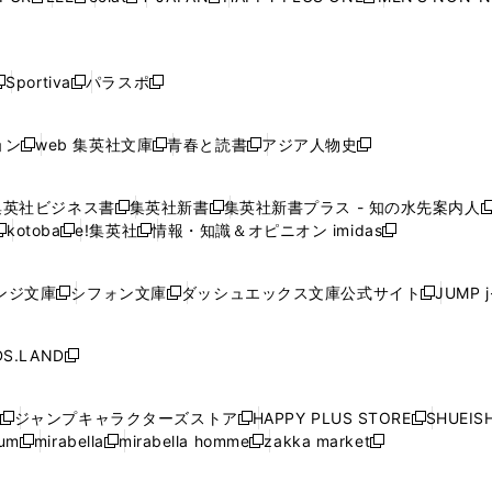
新
新
新
新
新
ィ
ィ
ィ
ィ
で
で
で
で
で
し
し
し
し
し
ン
ン
ン
ン
開
開
開
開
開
い
い
い
い
い
ド
ド
ド
ド
く
く
く
く
く
ウ
ウ
ウ
ウ
ウ
ウ
ウ
ウ
ウ
Sportiva
パラスポ
新
新
ィ
ィ
ィ
ィ
ィ
で
で
で
で
し
し
し
ン
ン
ン
ン
ン
開
開
開
開
い
い
い
ド
ド
ド
ド
ド
ョン
web 集英社文庫
青春と読書
アジア人物史
く
く
く
く
新
新
新
新
ウ
ウ
ウ
ウ
ウ
ウ
ウ
ウ
し
し
し
し
ィ
ィ
ィ
で
で
で
で
で
い
い
い
い
ン
ン
ン
集英社ビジネス書
集英社新書
集英社新書プラス - 知の水先案内人
開
開
開
開
開
新
新
新
ウ
ウ
ウ
ウ
ド
ド
ド
kotoba
e!集英社
情報・知識＆オピニオン imidas
く
く
く
く
く
新
し
新
し
新
ィ
ィ
ィ
ィ
ウ
ウ
ウ
し
し
い
し
い
し
ン
ン
ン
ン
で
で
で
い
い
ウ
い
ウ
い
ド
ド
ド
ド
ンジ文庫
シフォン文庫
ダッシュエックス文庫公式サイト
JUMP 
開
開
開
新
新
新
ウ
ウ
ィ
ウ
ィ
ウ
ウ
ウ
ウ
ウ
く
く
く
し
し
し
ィ
ィ
ン
ィ
ン
ィ
で
で
で
で
い
い
い
ン
ン
ド
ン
ド
ン
S.LAND
開
開
開
開
新
ウ
ウ
ウ
ド
ド
ウ
ド
ウ
ド
く
く
く
く
し
ィ
ィ
ィ
ウ
ウ
で
ウ
で
ウ
い
ン
ン
ン
ジャンプキャラクターズストア
HAPPY PLUS STORE
SHUEIS
で
で
開
で
開
で
新
新
新
ウ
ド
ド
ド
ium
mirabella
mirabella homme
zakka market
開
開
く
開
く
開
し
新
新
新
し
新
し
ィ
ウ
ウ
ウ
く
く
く
く
い
し
し
い
し
し
い
ン
で
で
で
ウ
い
い
ウ
い
い
ウ