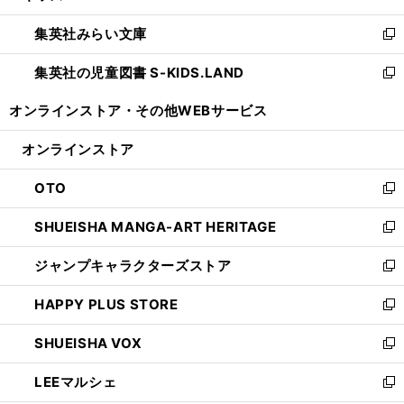
開
ウ
ン
ウ
集英社みらい文庫
く
で
ド
ィ
新
開
ウ
ン
し
集英社の児童図書 S-KIDS.LAND
く
で
ド
い
新
開
ウ
ウ
し
オンラインストア・
その他WEBサービス
く
で
ィ
い
開
ン
ウ
オンラインストア
く
ド
ィ
ウ
ン
OTO
で
ド
新
開
ウ
し
SHUEISHA MANGA-ART HERITAGE
く
で
い
新
開
ウ
し
ジャンプキャラクターズストア
く
ィ
い
新
ン
ウ
し
HAPPY PLUS STORE
ド
ィ
い
新
ウ
ン
ウ
し
SHUEISHA VOX
で
ド
ィ
い
新
開
ウ
ン
ウ
し
LEEマルシェ
く
で
ド
ィ
い
新
開
ウ
ン
ウ