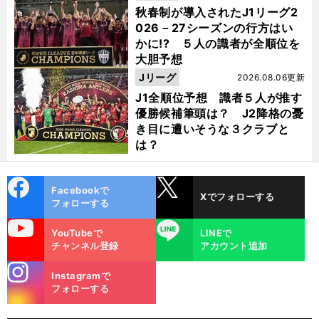
秋春制が導入されたJ1リーグ2
026－27シーズンの行方はい
かに!? ５人の識者が全順位を
大胆予想
Jリーグ
2026.08.06更新
J1全順位予想 識者５人が推す
優勝候補筆頭は？ J2降格の憂
き目に遭いそうな３クラブと
は？
cebo
X
Facebookで
Xでフォローする
ok
フォローする
uTube
LINE
YouTubeで
LINEで
チャンネル登録
アカウント追加
stagra
Instagramで
m
フォローする