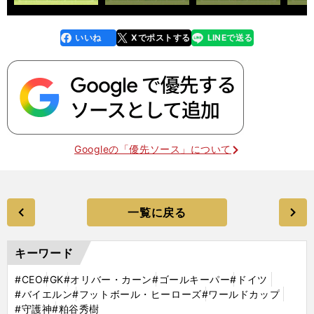
いいね
Xでポストする
LINEで送る
line
faceboo
x
k
Googleの「優先ソース」について
一覧に戻る
キーワード
#CEO
#GK
#オリバー・カーン
#ゴールキーパー
#ドイツ
#バイエルン
#フットボール・ヒーローズ
#ワールドカップ
#守護神
#粕谷秀樹