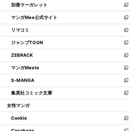
別冊マーガレット
く
で
ィ
い
新
開
ン
ウ
し
マンガMee公式サイト
く
ド
ィ
い
新
ウ
ン
ウ
し
リマコミ
で
ド
ィ
い
新
開
ウ
ン
ウ
し
ジャンプTOON
く
で
ド
ィ
い
新
開
ウ
ン
ウ
し
ZEBRACK
く
で
ド
ィ
い
新
開
ウ
ン
ウ
し
マンガMeets
く
で
ド
ィ
い
新
開
ウ
ン
ウ
し
S-MANGA
く
で
ド
ィ
い
新
開
ウ
ン
ウ
し
集英社コミック文庫
く
で
ド
ィ
い
新
開
ウ
ン
ウ
し
女性マンガ
く
で
ド
ィ
い
開
ウ
ン
ウ
Cookie
く
で
ド
ィ
新
開
ウ
ン
し
Cocohana
く
で
ド