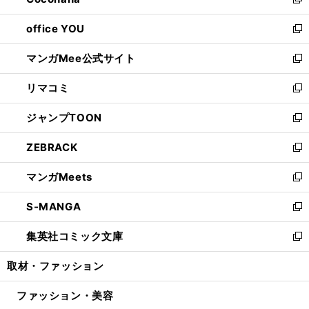
い
新
開
ウ
ウ
し
office YOU
く
で
ィ
い
新
開
ン
ウ
し
マンガMee公式サイト
く
ド
ィ
い
新
ウ
ン
ウ
し
リマコミ
で
ド
ィ
い
新
開
ウ
ン
ウ
し
ジャンプTOON
く
で
ド
ィ
い
新
開
ウ
ン
ウ
し
ZEBRACK
く
で
ド
ィ
い
新
開
ウ
ン
ウ
し
マンガMeets
く
で
ド
ィ
い
新
開
ウ
ン
ウ
し
S-MANGA
く
で
ド
ィ
い
新
開
ウ
ン
ウ
し
集英社コミック文庫
く
で
ド
ィ
い
新
開
ウ
ン
ウ
し
取材・ファッション
く
で
ド
ィ
い
開
ウ
ン
ウ
ファッション・美容
く
で
ド
ィ