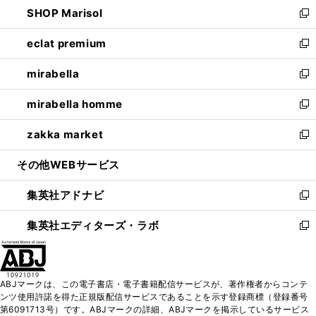
し
SHOP Marisol
く
で
ド
ィ
い
新
開
ウ
ン
ウ
し
eclat premium
く
で
ド
ィ
い
新
開
ウ
ン
ウ
し
mirabella
く
で
ド
ィ
い
新
開
ウ
ン
ウ
し
mirabella homme
く
で
ド
ィ
い
新
開
ウ
ン
ウ
し
zakka market
く
で
ド
ィ
い
新
開
ウ
ン
ウ
し
その他WEBサービス
く
で
ド
ィ
い
開
ウ
ン
ウ
集英社アドナビ
く
で
ド
ィ
新
開
ウ
ン
し
集英社エディターズ・ラボ
く
で
ド
い
新
開
ウ
ウ
し
く
で
ィ
い
開
ン
ウ
ABJマークは、この電子書店・電子書籍配信サービスが、著作権者からコンテ
く
ド
ィ
ンツ使用許諾を得た正規版配信サービスであることを示す登録商標（登録番号
ウ
ン
第6091713号）です。ABJマークの詳細、ABJマークを掲示しているサービス