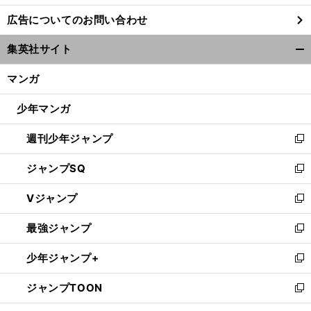
し
広告についてのお問い合わせ
い
ウ
集英社サイト
ィ
開
ン
く/
マンガ
ド
閉
ウ
じ
少年マンガ
で
る
開
週刊少年ジャンプ
く
新
し
ジャンプSQ
い
新
ウ
し
Vジャンプ
ィ
い
新
ン
ウ
し
最強ジャンプ
ド
ィ
い
新
ウ
ン
ウ
し
少年ジャンプ+
で
ド
ィ
い
新
開
ウ
ン
ウ
し
ジャンプTOON
く
で
ド
ィ
い
新
開
ウ
ン
ウ
し