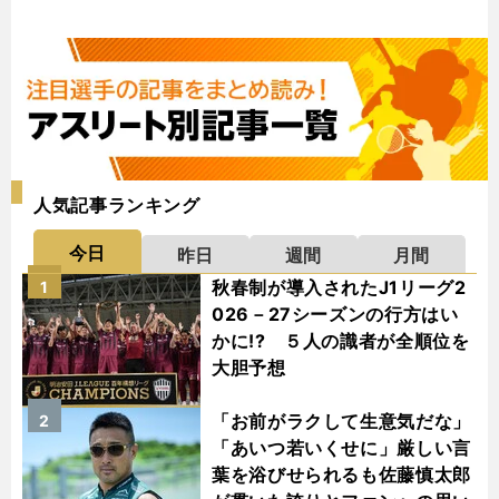
人気記事ランキング
今日
昨日
週間
月間
秋春制が導入されたJ1リーグ2
1
026－27シーズンの行方はい
かに!? ５人の識者が全順位を
大胆予想
「お前がラクして生意気だな」
2
「あいつ若いくせに」厳しい言
葉を浴びせられるも佐藤慎太郎