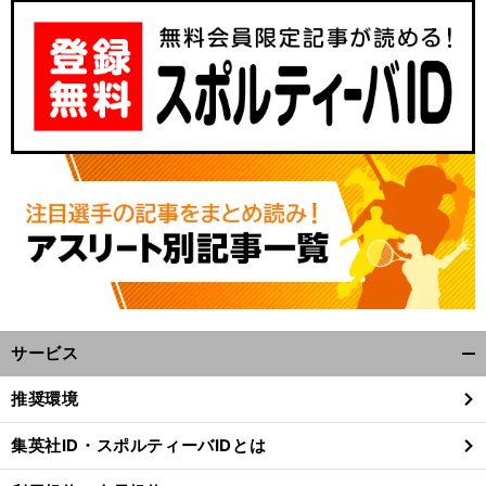
サービス
開
く/
推奨環境
閉
じ
集英社ID・スポルティーバIDとは
る