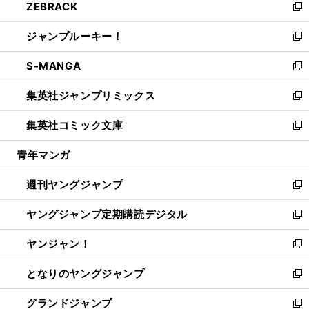
ZEBRACK
く
で
ド
ィ
い
新
開
ウ
ン
ウ
し
ジャンプルーキー！
く
で
ド
ィ
い
新
開
ウ
ン
ウ
し
S-MANGA
く
で
ド
ィ
い
新
開
ウ
ン
ウ
し
集英社ジャンプリミックス
く
で
ド
ィ
い
新
開
ウ
ン
ウ
し
集英社コミック文庫
く
で
ド
ィ
い
新
開
ウ
ン
ウ
し
青年マンガ
く
で
ド
ィ
い
開
ウ
ン
ウ
週刊ヤングジャンプ
く
で
ド
ィ
新
開
ウ
ン
し
ヤングジャンプ定期購読デジタル
く
で
ド
い
新
開
ウ
ウ
し
ヤンジャン！
く
で
ィ
い
新
開
ン
ウ
し
となりのヤングジャンプ
く
ド
ィ
い
新
ウ
ン
ウ
し
グランドジャンプ
で
ド
ィ
い
新