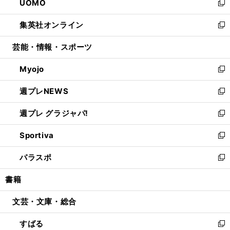
UOMO
く
で
ド
ィ
い
新
開
ウ
ン
ウ
し
集英社オンライン
く
で
ド
ィ
い
新
開
ウ
ン
ウ
し
芸能・情報・スポーツ
く
で
ド
ィ
い
開
ウ
ン
ウ
Myojo
く
で
ド
ィ
新
開
ウ
ン
し
週プレNEWS
く
で
ド
い
新
開
ウ
ウ
し
週プレ グラジャパ!
く
で
ィ
い
新
開
ン
ウ
し
Sportiva
く
ド
ィ
い
新
ウ
ン
ウ
し
パラスポ
で
ド
ィ
い
新
開
ウ
ン
ウ
し
書籍
く
で
ド
ィ
い
開
ウ
ン
ウ
文芸・文庫・総合
く
で
ド
ィ
開
ウ
ン
すばる
く
で
ド
新