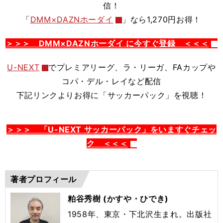
信！
「
DMM×DAZNホーダイ
」なら1,270円お得！
＞＞＞ DMM×DAZNホーダイ に今すぐ登録 ＜＜＜
U-NEXT
でプレミアリーグ、
ラ・リーガ、FAカップや
コパ・デル・レイなど配信
下記リンクよりお得に「サッカーパック」を視聴！
＞＞＞ 「U-NEXT サッカーパック」をいますぐチェッ
ク ＜＜＜
著者プロフィール
粕谷秀樹 (かすや・ひでき)
1958年、東京・下北沢生まれ。出版社