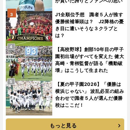
が貫いた誇りとファンへの思い
J1全順位予想 識者５人が推す
3
優勝候補筆頭は？ J2降格の憂
き目に遭いそうな３クラブと
は？
4
【高校野球】創部10年目の甲子
園初出場がすべてを変えた 健大
高崎・青栁監督が語る「機動破
壊」はこうして生まれた
5
【夏の甲子園2026】「優勝は
横浜じゃない」 波乱必至の組み
合わせで識者５人が選んだ優勝
校はここだ！
もっと見る