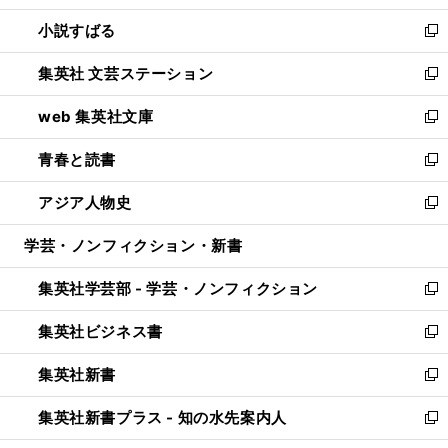
開
ウ
し
小説すばる
く
で
い
新
開
ウ
し
集英社 文芸ステーション
く
ィ
い
新
ン
ウ
し
web 集英社文庫
ド
ィ
い
新
ウ
ン
ウ
し
青春と読書
で
ド
ィ
い
新
開
ウ
ン
ウ
し
アジア人物史
く
で
ド
ィ
い
新
開
ウ
ン
ウ
し
学芸・ノンフィクション・新書
く
で
ド
ィ
い
開
ウ
ン
ウ
集英社学芸部 - 学芸・ノンフィクション
く
で
ド
ィ
新
開
ウ
ン
し
集英社ビジネス書
く
で
ド
い
新
開
ウ
ウ
し
集英社新書
く
で
ィ
い
新
開
ン
ウ
し
集英社新書プラス - 知の水先案内人
く
ド
ィ
い
新
ウ
ン
ウ
し