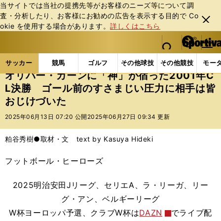
当サイトでは当社の提携先等がお客様のニーズ等について調
査・分析したり、お客様にお勧めの広告を表⽰する⽬的で Co
閉じ
okie を使⽤する場合があります。
詳しくはこちら
る
マイペ
web Sportiva (webスポルティーバ)
検索
メニュ
we
ー
サッカーの記事一覧
海外サッカー
海外サッカー
b
ジ
サッカー
競馬
ゴルフ
その他球技
その他競技
モー
ス
オリバー・カーンに「神」が宿った2001年C
ポ
L決勝 ゴール前のすさまじい圧力に相手は皆
ル
おじけづいた
テ
ィ
2025年06月13日 07:20 公開
2025年06月27日 09:34 更新
ー
バ
粕谷秀樹●取材・文 text by Kasuya Hideki
フットボール・ヒーローズ
2025明治安田Jリーグ、セリエA、ラ・リーガ、リー
グ・アン、ベルギーリーグ
W杯ヨーロッパ予選、クラブW杯は
DAZN
でライブ配