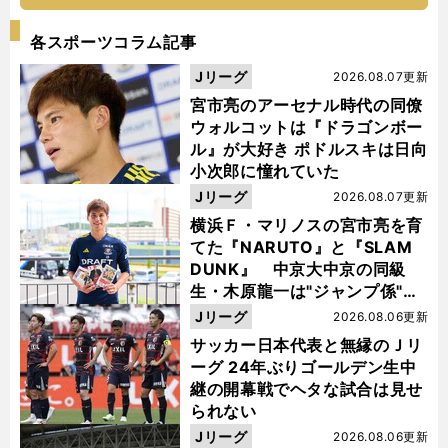
各スポーツコラム記事
Jリーグ
2026.08.07更新
宮市亮のアーセナル時代の同僚
ウォルコットは『ドラゴンボー
ル』が大好き ポドルスキは日向
小次郎に憧れていた
Jリーグ
2026.08.07更新
横浜Ｆ・マリノスの宮市亮を育
てた『NARUTO』と『SLAM
DUNK』 中京大中京の同級
生・木原龍一は"ジャンプ係"だ
った
Jリーグ
2026.08.06更新
サッカー日本代表と無縁のＪリ
ーグ 24年ぶりゴールデン生中
継の開幕戦でヘタな試合は見せ
られない
Jリーグ
2026.08.06更新