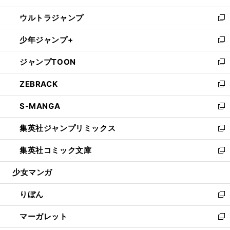
開
ウ
ン
ウ
し
ウルトラジャンプ
く
で
ド
ィ
い
新
開
ウ
ン
ウ
し
少年ジャンプ+
く
で
ド
ィ
い
新
開
ウ
ン
ウ
し
ジャンプTOON
く
で
ド
ィ
い
新
開
ウ
ン
ウ
し
ZEBRACK
く
で
ド
ィ
い
新
開
ウ
ン
ウ
し
S-MANGA
く
で
ド
ィ
い
新
開
ウ
ン
ウ
し
集英社ジャンプリミックス
く
で
ド
ィ
い
新
開
ウ
ン
ウ
し
集英社コミック文庫
く
で
ド
ィ
い
新
開
ウ
ン
ウ
し
少女マンガ
く
で
ド
ィ
い
開
ウ
ン
ウ
りぼん
く
で
ド
ィ
新
開
ウ
ン
し
マーガレット
く
で
ド
い
新
開
ウ
ウ
し