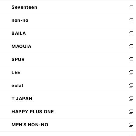
開
ウ
ン
Seventeen
く
で
ド
新
開
ウ
し
non-no
く
で
い
新
開
ウ
し
BAILA
く
ィ
い
新
ン
ウ
し
MAQUIA
ド
ィ
い
新
ウ
ン
ウ
し
SPUR
で
ド
ィ
い
新
開
ウ
ン
ウ
し
LEE
く
で
ド
ィ
い
新
開
ウ
ン
ウ
し
eclat
く
で
ド
ィ
い
新
開
ウ
ン
ウ
し
T JAPAN
く
で
ド
ィ
い
新
開
ウ
ン
ウ
し
HAPPY PLUS ONE
く
で
ド
ィ
い
新
開
ウ
ン
ウ
し
MEN'S NON-NO
く
で
ド
ィ
い
新
開
ウ
ン
ウ
し