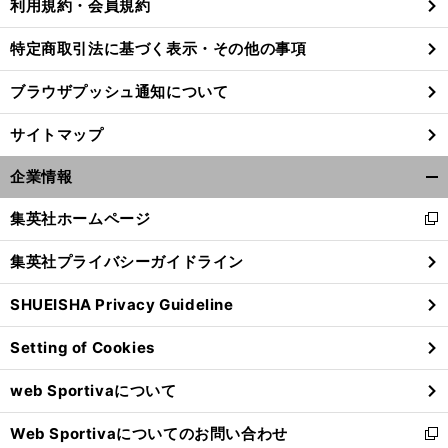
利用規約・会員規約
特定商取引法に基づく表示・その他の事項
ブラウザプッシュ通知について
サイトマップ
企業情報
開
く/
集英社ホームページ
新
閉
し
じ
集英社プライバシーガイドライン
い
る
ウ
SHUEISHA Privacy Guideline
」
・
ィ
ク
？
ラブワールドカップでオススメの注目チーム＆選手たち
識者３人の推しは
ン
Setting of Cookies
ド
ウ
web Sportivaについて
で
開
Web Sportivaについてのお問い合わせ
く
新