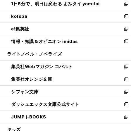
1日5分で、明日は変わる よみタイ yomitai
で
ド
ィ
い
新
開
ウ
ン
ウ
し
kotoba
く
で
ド
ィ
い
新
開
ウ
ン
ウ
し
e!集英社
く
で
ド
ィ
い
新
開
ウ
ン
ウ
し
情報・知識＆オピニオン imidas
く
で
ド
ィ
い
新
開
ウ
ン
ウ
し
ライトノベル・ノベライズ
く
で
ド
ィ
い
開
ウ
ン
ウ
集英社Webマガジン コバルト
く
で
ド
ィ
新
開
ウ
ン
し
集英社オレンジ文庫
く
で
ド
い
新
開
ウ
ウ
し
シフォン文庫
く
で
ィ
い
新
開
ン
ウ
し
ダッシュエックス文庫公式サイト
く
ド
ィ
い
新
ウ
ン
ウ
し
JUMP j-BOOKS
で
ド
ィ
い
新
開
ウ
ン
ウ
し
キッズ
く
で
ド
ィ
い