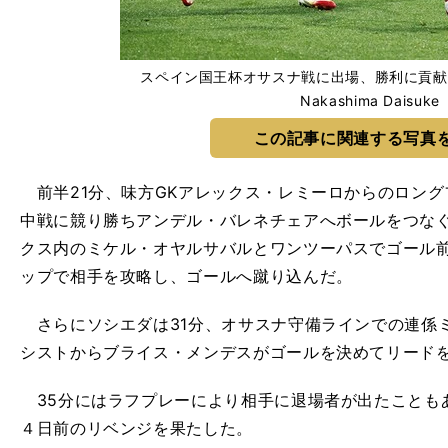
スペイン国王杯オサスナ戦に出場、勝利に貢献した
Nakashima Daisuke
この記事に関連する写真
前半21分、味方GKアレックス・レミーロからのロング
中戦に競り勝ちアンデル・バレネチェアへボールをつな
クス内のミケル・オヤルサバルとワンツーパスでゴール
ップで相手を攻略し、ゴールへ蹴り込んだ。
さらにソシエダは31分、オサスナ守備ラインでの連係
シストからブライス・メンデスがゴールを決めてリード
35分にはラフプレーにより相手に退場者が出たことも
４日前のリベンジを果たした。