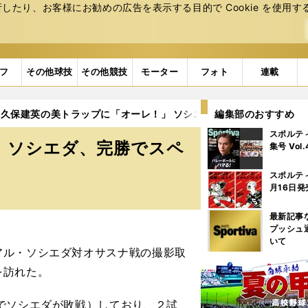
たり、お客様にお勧めの広告を表⽰する⽬的で Cookie を使⽤す
フ
その他球技
その他競技
モーター
フォト
連載
久保建英の美トラップに「オーレ！」 ソシエダ、完勝でスペイン国
編集部のおすすめ
スポルテ
 ソシエダ、完勝でスペ
集号 Vol
スポルテ
月16日発
最新記事
プッシュ
いて
ル・ソシエダ対オサスナ戦の撮影取
を訪れた。
でソシエダが敗戦）しており、２試