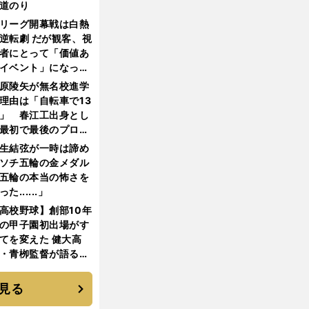
道のり
リーグ開幕戦は白熱
逆転劇 だが観客、視
者にとって「価値あ
イベント」になって
たか
原陵矢が無名校進学
理由は「自転車で13
」 春江工出身とし
最初で最後のプロ野
選手となった
生結弦が一時は諦め
ソチ五輪の金メダル
五輪の本当の怖さを
った......」
高校野球】創部10年
の甲子園初出場がす
てを変えた 健大高
・青栁監督が語る
機動破壊」はこうし
生まれた
見る