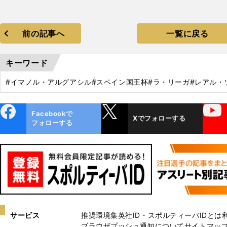
前の記事へ
一覧に戻る
キーワード
#イマノル・アルグアシル
#スペイン国王杯
#ラ・リーガ
#レアル・
ebo
X
YouTube
Facebookで
Xでフォローする
ok
フォローする
サービス
推奨環境
集英社ID・スポルティーバIDとは
ブラウザプッシュ通知について
サイトマッ