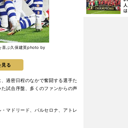
人
は
に
と
ぶ久保建英photo by
を見る
、過密日程のなかで奮闘する選手た
いた試合序盤、多くのファンからの声
・マドリード、バルセロナ、アトレ