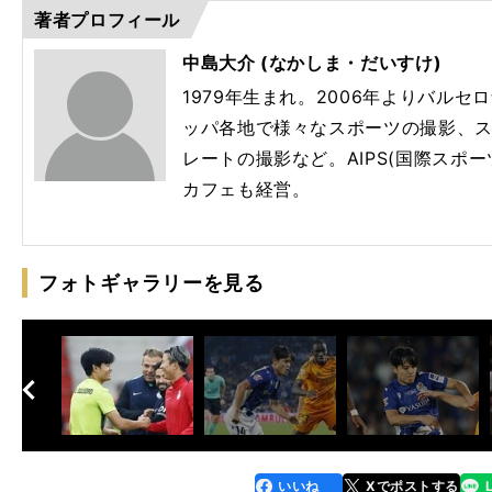
著者プロフィール
中島大介 (なかしま・だいすけ)
1979年生まれ。2006年よりバル
ッパ各地で様々なスポーツの撮影、
レートの撮影など。AIPS(国際スポ
カフェも経営。
フォトギャラリーを見る
へ
次
いいね
Xでポストする
line
faceboo
x