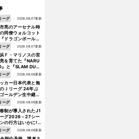
事
リーグ
2026.08.07更新
市亮のアーセナル時
の同僚ウォルコット
『ドラゴンボール』
大好き ポドルスキは
リーグ
2026.08.07更新
向小次郎に憧れてい
浜Ｆ・マリノスの宮
亮を育てた『NARU
O』と『SLAM DUN
』 中京大中京の同
リーグ
2026.08.06更新
生・木原龍一は"ジ
ッカー日本代表と無
ンプ係"だった
のＪリーグ 24年ぶ
ゴールデン生中継の
幕戦でヘタな試合は
リーグ
2026.08.06更新
せられない
春制が導入されたJ1
ーグ2026－27シー
ンの行方はいかに!?
５人の識者が全順位
リーグ
2026.08.06更新
大胆予想
1全順位予想 識者５