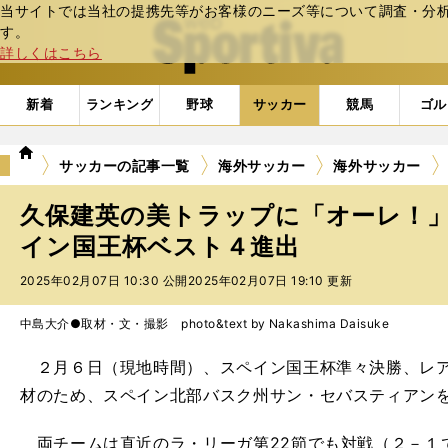
当サイトでは当社の提携先等がお客様のニーズ等について調査・分析し
web Sportiva (webスポルティーバ)
す。
詳しくはこちら
新着
ランキング
野球
サッカー
競馬
ゴル
we
サッカーの記事一覧
海外サッカー
海外サッカー
b
ス
久保建英の美トラップに「オーレ！」
ポ
ル
イン国王杯ベスト４進出
テ
2025年02月07日 10:30 公開
2025年02月07日 19:10 更新
ィ
ー
バ
中島大介●取材・文・撮影 photo&text by Nakashima Daisuke
２月６日（現地時間）、スペイン国王杯準々決勝、レア
材のため、スペイン北部バスク州サン・セバスティアン
両チームは直近のラ・リーガ第22節でも対戦（２－１