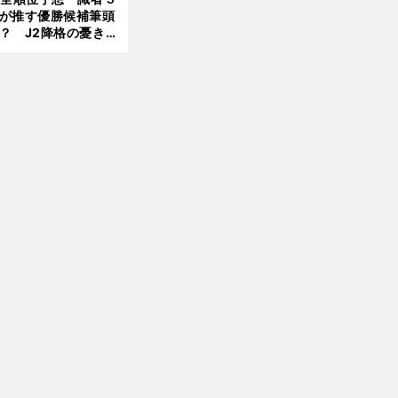
が推す優勝候補筆頭
？ J2降格の憂き目
遭いそうな３クラブ
は？
ネ