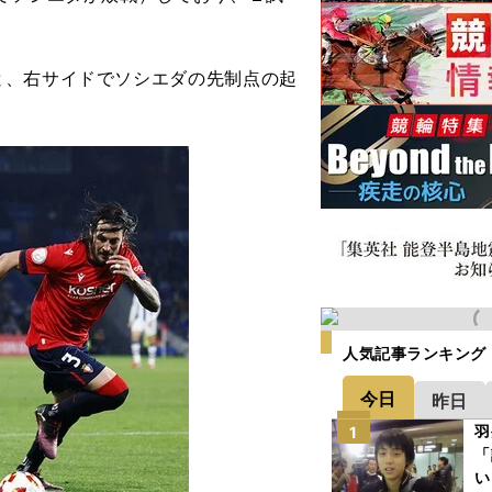
、右サイドでソシエダの先制点の起
人気記事ランキング
今日
昨日
羽
1
「
い