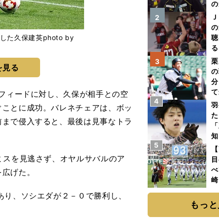
の
Ｊ
2
の
久保建英photo by
聴
る
い
栗
3
を見る
の
分
て
フィードに対し、久保が相手との空
4
球
羽
ぐことに成功。バレネチェアは、ボッ
た
前まで侵入すると、最後は見事なトラ
「
知
5
【
ミスを見逃さず、オヤルサバルのア
目
べ
を広げた。
崎
「
あり、ソシエダが２－０で勝利し、
て
もっと