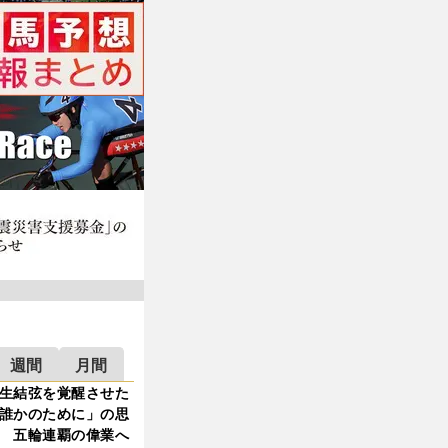
週間
月間
生結弦を覚醒させた
誰かのために」の思
 五輪連覇の偉業へ