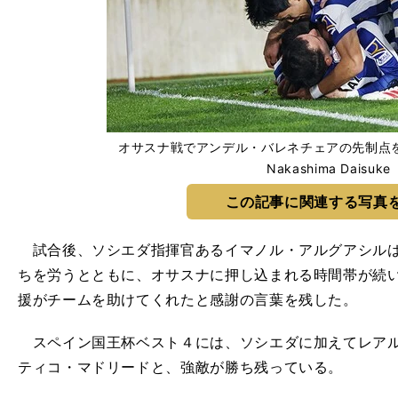
オサスナ戦でアンデル・バレネチェアの先制点を喜
Nakashima Daisuke
この記事に関連する写真
試合後、ソシエダ指揮官あるイマノル・アルグアシルは
ちを労うとともに、オサスナに押し込まれる時間帯が続
援がチームを助けてくれたと感謝の言葉を残した。
スペイン国王杯ベスト４には、ソシエダに加えてレアル
ティコ・マドリードと、強敵が勝ち残っている。
？
、