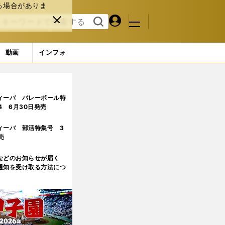
る場合がありま
マイペ
閉じ
検索
メニュ
ー
る
す
ジ
る
動画
インフォ
王杯ベスト４進出
ィーバ バレーボール特
.4 6月30日発売
ィーバ 部活特集号 3
売
などのお知らせが届く
通知を受け取る方法につ