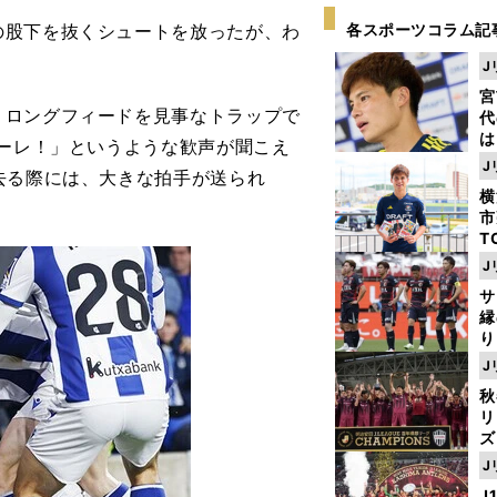
股下を抜くシュートを放ったが、わ
各スポーツコラム記
J
宮
ロングフィードを見事なトラップで
代
は
オーレ！」というような歓声が聞こえ
が
J
去る際には、大きな拍手が送られ
日
横
た
市
T
K
J
級
サ
ャ
縁
り
開
J
見
秋
リ
ズ
J
を
J