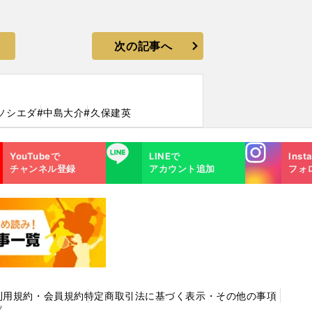
次の記事へ
ソシエダ
#中島大介
#久保建英
Instagra
LINE
YouTubeで
LINEで
Inst
m
チャンネル登録
アカウント追加
フォ
利用規約・会員規約
特定商取引法に基づく表示・その他の事項
プ