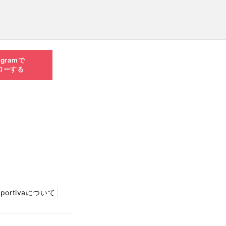
agramで
ローする
Sportivaについて