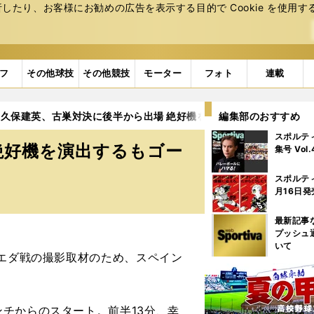
たり、お客様にお勧めの広告を表⽰する⽬的で Cookie を使⽤す
フ
その他球技
その他競技
モーター
フォト
連載
久保建英、古巣対決に後半から出場 絶好機を演出するもゴールは奪
編集部のおすすめ
スポルテ
絶好機を演出するもゴー
集号 Vol
スポルテ
月16日発
最新記事
プッシュ
いて
エダ戦の撮影取材のため、スペイン
チからのスタート。前半13分、幸