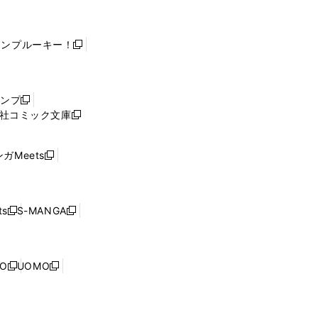
ャンプルーキー！
新
し
い
ウ
ャンプ
新
ィ
社コミック文庫
し
新
ン
い
し
ド
ウ
い
ウ
ガMeets
新
ィ
ウ
で
し
ン
ィ
開
い
ド
ン
く
ウ
ウ
ド
s
S-MANGA
新
新
ィ
で
ウ
し
し
ン
開
で
い
い
ド
く
開
ウ
ウ
ウ
NO
UOMO
く
新
新
ィ
ィ
で
し
し
ン
ン
開
い
い
ド
ド
く
ウ
ウ
ウ
ウ