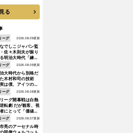
見る
事
リーグ
2026.08.09更新
なでしこジャパン監
・佐々木則夫が振り
る明治大時代「練習
しない（木村）和司
リーグ
2026.08.09更新
脚光を浴びて...。全
治大時代から別格だ
面白くない４年間で
った木村和司の技術
た」
実は僕、アイツのフ
イントを真似してい
リーグ
2026.08.08更新
した」と元なでしこ
リーグ開幕戦は白熱
ャパン監督・佐々木
逆転劇 だが観客、視
夫
者にとって「価値あ
イベント」になって
リーグ
2026.08.07更新
たか
市亮のアーセナル時
の同僚ウォルコット