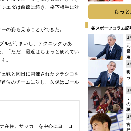
ソシエダは前節に続き、格下相手に対
もっと
各スポーツコラム記
ーの姿も見ることができた。
J
リブルがうまいし、テクニックがあ
元
た。「ただ、最近はちょっと疲れてい
督
返
とも。
も
J
が
明
ェ戦と同日に開催されたクラシコを
然
し
ガ首位のチームに対し、久保はゴール
「
ェ
J
ま
Ｊ
ジ
の
則
聴
る
J
い
宮
セロナ在住。サッカーを中心にヨーロ
代