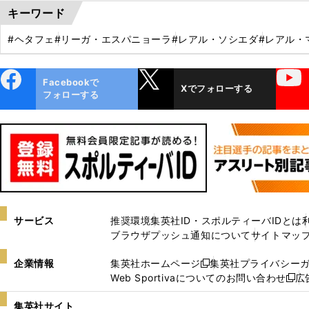
キーワード
#ヘタフェ
#リーガ・エスパニョーラ
#レアル・ソシエダ
#レアル・
ebo
X
YouTube
Facebookで
Xでフォローする
ok
フォローする
サービス
推奨環境
集英社ID・スポルティーバIDとは
ブラウザプッシュ通知について
サイトマッ
企業情報
集英社ホームページ
集英社プライバシー
新
Web Sportivaについてのお問い合わせ
広
し
新
い
し
集英社サイト