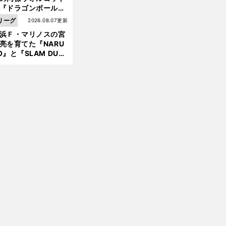
『ドラゴンボール』
大好き ポドルスキは
リーグ
2026.08.07更新
向小次郎に憧れてい
浜Ｆ・マリノスの宮
亮を育てた『NARU
O』と『SLAM DUN
』 中京大中京の同
生・木原龍一は"ジ
ンプ係"だった
遠
？
藤航はプレミアリーグの頂点に立てるか
リバプールの今季戦術を林陵平が解説