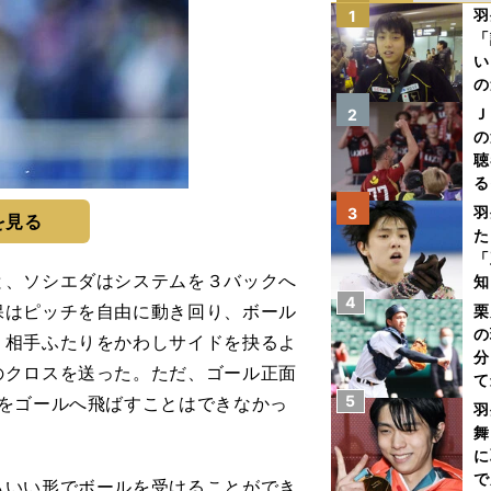
羽
1
「
い
の
Ｊ
2
の
聴
る
い
羽
3
を見る
た
「
、ソシエダはシステムを３バックへ
知
4
保はピッチを自由に動き回り、ボール
栗
の
、相手ふたりをかわしサイドを抉るよ
分
のクロスを送った。ただ、ゴール正面
て
5
をゴールへ飛ばすことはできなかっ
球
羽
舞
に
で
いい形でボールを受けることができ