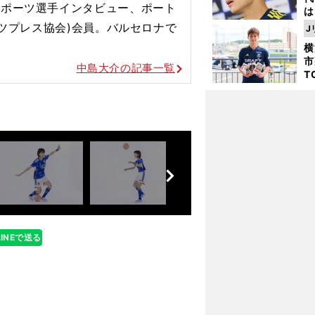
スポーツ選手インタビュー、ポート
は
が
ーツプレス協会)会員。バルセロナで
J
日
横
た
市
中島大介の記事一覧
T
K
級
ャ
前
へ
遠藤航の課題は攻撃的に臨む試合への常時出場
LINEで送る