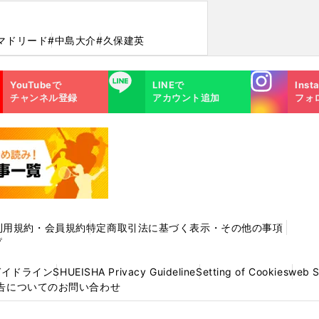
マドリード
#中島大介
#久保建英
Instagra
LINE
YouTubeで
LINEで
Inst
m
チャンネル登録
アカウント追加
フォ
利用規約・会員規約
特定商取引法に基づく表示・その他の事項
プ
ガイドライン
SHUEISHA Privacy Guideline
Setting of Cookies
web 
告についてのお問い合わせ