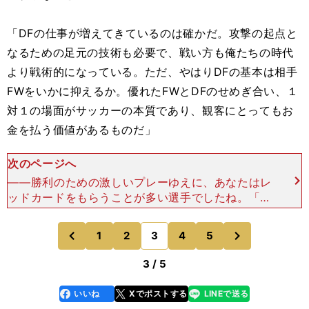
「DFの仕事が増えてきているのは確かだ。攻撃の起点と
なるための足元の技術も必要で、戦い方も俺たちの時代
より戦術的になっている。ただ、やはりDFの基本は相手
FWをいかに抑えるか。優れたFWとDFのせめぎ合い、１
対１の場面がサッカーの本質であり、観客にとってもお
金を払う価値があるものだ」
次のページへ
――勝利のための激しいプレーゆえに、あなたはレ
ッドカードをもらうことが多い選手でしたね。「俺
は常に勝利を求めていた。どんな試合でも負けたく
なかったんだ。時に相手と激しく接触してカードを
次
1
2
3
4
5
のページへ
のページへ
もらうこともあっ
前
3 / 5
いいね
Xでポストする
LINEで送る
line
faceboo
x
k