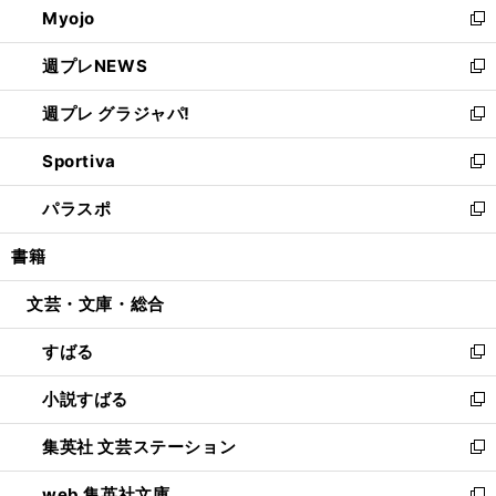
Myojo
く
で
ド
ィ
新
開
ウ
ン
し
週プレNEWS
く
で
ド
い
新
開
ウ
ウ
し
週プレ グラジャパ!
く
で
ィ
い
新
開
ン
ウ
し
Sportiva
く
ド
ィ
い
新
ウ
ン
ウ
し
パラスポ
で
ド
ィ
い
新
開
ウ
ン
ウ
し
書籍
く
で
ド
ィ
い
開
ウ
ン
ウ
文芸・文庫・総合
く
で
ド
ィ
開
ウ
ン
すばる
く
で
ド
新
開
ウ
し
小説すばる
く
で
い
新
開
ウ
し
集英社 文芸ステーション
く
ィ
い
新
ン
ウ
し
web 集英社文庫
ド