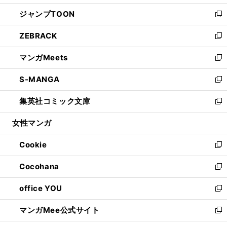
開
ウ
ン
ウ
し
ジャンプTOON
く
で
ド
ィ
い
新
開
ウ
ン
ウ
し
ZEBRACK
く
で
ド
ィ
い
新
開
ウ
ン
ウ
し
マンガMeets
く
で
ド
ィ
い
新
開
ウ
ン
ウ
し
S-MANGA
く
で
ド
ィ
い
新
開
ウ
ン
ウ
し
集英社コミック文庫
く
で
ド
ィ
い
新
開
ウ
ン
ウ
し
女性マンガ
く
で
ド
ィ
い
開
ウ
ン
ウ
Cookie
く
で
ド
ィ
新
開
ウ
ン
し
Cocohana
く
で
ド
い
新
開
ウ
ウ
し
office YOU
く
で
ィ
い
新
開
ン
ウ
し
マンガMee公式サイト
く
ド
ィ
い
新
ウ
ン
ウ
し