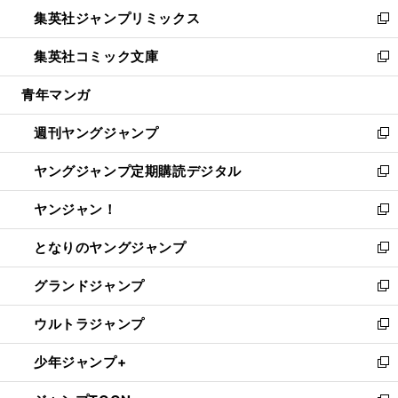
ン
ウ
し
集英社ジャンプリミックス
く
で
ド
ィ
い
新
開
ウ
ン
ウ
し
集英社コミック文庫
く
で
ド
ィ
い
新
開
ウ
ン
ウ
し
青年マンガ
く
で
ド
ィ
い
開
ウ
ン
ウ
週刊ヤングジャンプ
く
で
ド
ィ
新
開
ウ
ン
し
ヤングジャンプ定期購読デジタル
く
で
ド
い
新
開
ウ
ウ
し
ヤンジャン！
く
で
ィ
い
新
開
ン
ウ
し
となりのヤングジャンプ
く
ド
ィ
い
新
ウ
ン
ウ
し
グランドジャンプ
で
ド
ィ
い
新
開
ウ
ン
ウ
し
ウルトラジャンプ
く
で
ド
ィ
い
新
開
ウ
ン
ウ
し
少年ジャンプ+
く
で
ド
ィ
い
新
開
ウ
ン
ウ
し