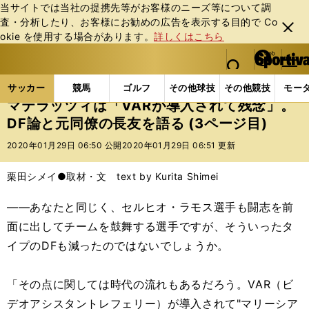
当サイトでは当社の提携先等がお客様のニーズ等について調
査・分析したり、お客様にお勧めの広告を表⽰する⽬的で Co
閉じ
okie を使⽤する場合があります。
詳しくはこちら
る
マイペ
web Sportiva (webスポルティーバ)
検索
メニュ
we
ー
サッカーの記事一覧
海外サッカー
海外サッカー
b
ジ
サッカー
競馬
ゴルフ
その他球技
その他競技
モー
ス
マテラッツィは「VARが導入されて残念」。
ポ
DF論と元同僚の長友を語る (3ページ目)
ル
テ
2020年01月29日 06:50 公開
2020年01月29日 06:51 更新
ィ
ー
栗田シメイ●取材・文 text by Kurita Shimei
バ
――あなたと同じく、セルヒオ・ラモス選手も闘志を前
面に出してチームを鼓舞する選手ですが、そういったタ
イプのDFも減ったのではないでしょうか。
「その点に関しては時代の流れもあるだろう。VAR（ビ
デオアシスタントレフェリー）が導入されて"マリーシア