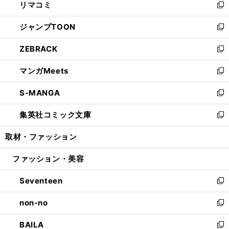
リマコミ
で
ド
ィ
い
新
開
ウ
ン
ウ
し
ジャンプTOON
く
で
ド
ィ
い
新
開
ウ
ン
ウ
し
ZEBRACK
く
で
ド
ィ
い
新
開
ウ
ン
ウ
し
マンガMeets
く
で
ド
ィ
い
新
開
ウ
ン
ウ
し
S-MANGA
く
で
ド
ィ
い
新
開
ウ
ン
ウ
し
集英社コミック文庫
く
で
ド
ィ
い
新
開
ウ
ン
ウ
し
取材・ファッション
く
で
ド
ィ
い
開
ウ
ン
ウ
ファッション・美容
く
で
ド
ィ
開
ウ
ン
Seventeen
く
で
ド
新
開
ウ
し
non-no
く
で
い
新
開
ウ
し
BAILA
く
ィ
い
新