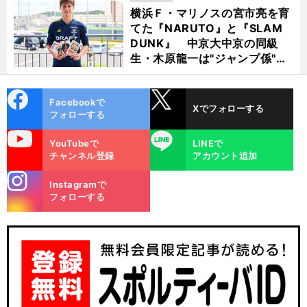
横浜Ｆ・マリノスの宮市亮を育
てた『NARUTO』と『SLAM
DUNK』 中京大中京の同級
生・木原龍一は"ジャンプ係"だ
った
cebo
X
Facebookで
Xでフォローする
ok
フォローする
uTube
LINE
YouTubeで
LINEで
チャンネル登録
アカウント追加
stagra
Instagramで
m
フォローする