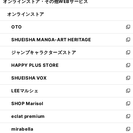
オンラインストア・
その他WEBサービス
く
で
ィ
い
開
ン
ウ
オンラインストア
く
ド
ィ
ウ
ン
OTO
で
ド
新
開
ウ
し
SHUEISHA MANGA-ART HERITAGE
く
で
い
新
開
ウ
し
ジャンプキャラクターズストア
く
ィ
い
新
ン
ウ
し
HAPPY PLUS STORE
ド
ィ
い
新
ウ
ン
ウ
し
SHUEISHA VOX
で
ド
ィ
い
新
開
ウ
ン
ウ
し
LEEマルシェ
く
で
ド
ィ
い
新
開
ウ
ン
ウ
し
SHOP Marisol
く
で
ド
ィ
い
新
開
ウ
ン
ウ
し
eclat premium
く
で
ド
ィ
い
新
開
ウ
ン
ウ
し
mirabella
く
で
ド
ィ
い
新