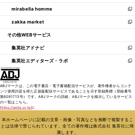
開
ウ
ン
ウ
し
mirabella homme
く
で
ド
ィ
い
新
開
ウ
ン
ウ
し
zakka market
く
で
ド
ィ
い
新
開
ウ
ン
ウ
し
その他WEBサービス
く
で
ド
ィ
い
開
ウ
ン
ウ
集英社アドナビ
く
で
ド
ィ
新
開
ウ
ン
し
集英社エディターズ・ラボ
く
で
ド
い
新
開
ウ
ウ
し
く
で
ィ
い
開
ン
ウ
ABJマークは、この電子書店・電子書籍配信サービスが、著作権者からコンテ
く
ド
ィ
ンツ使用許諾を得た正規版配信サービスであることを示す登録商標（登録番号
ウ
ン
第6091713号）です。ABJマークの詳細、ABJマークを掲示しているサービス
で
ド
の一覧はこちら。
開
ウ
https://aebs.or.jp/
新
く
で
し
い
開
本ホームページに記載の文章・画像・写真などを無断で複製するこ
ウ
く
とは法律で禁じられています。全ての著作権は株式会社 集英社に帰
ィ
属します。
ン