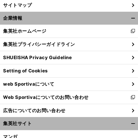
サイトマップ
企業情報
開
く/
集英社ホームページ
新
閉
し
じ
集英社プライバシーガイドライン
い
る
ウ
SHUEISHA Privacy Guideline
ィ
ン
Setting of Cookies
ド
前
ウ
へ
web Sportivaについて
で
開
Web Sportivaについてのお問い合わせ
く
新
し
広告についてのお問い合わせ
い
ウ
集英社サイト
ィ
開
ン
く/
マンガ
ド