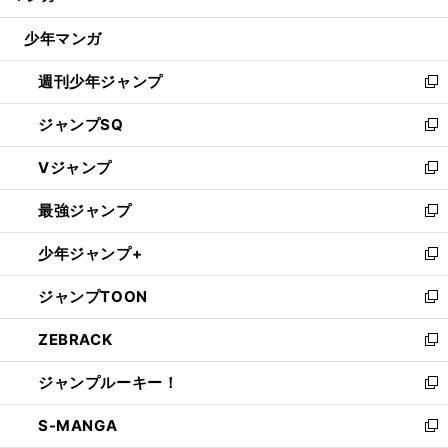
閉
ウ
じ
少年マンガ
で
る
開
週刊少年ジャンプ
く
新
し
ジャンプSQ
い
新
ウ
し
Vジャンプ
ィ
い
新
ン
ウ
し
最強ジャンプ
ド
ィ
い
新
ウ
ン
ウ
し
少年ジャンプ+
で
ド
ィ
い
新
開
ウ
ン
ウ
し
ジャンプTOON
く
で
ド
ィ
い
新
開
ウ
ン
ウ
し
ZEBRACK
く
で
ド
ィ
い
新
開
ウ
ン
ウ
し
ジャンプルーキー！
く
で
ド
ィ
い
新
開
ウ
ン
ウ
し
S-MANGA
く
で
ド
ィ
い
新
開
ウ