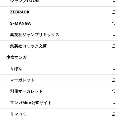
ジャンプTOON
く
で
ド
ィ
い
新
開
ウ
ン
ウ
し
ZEBRACK
く
で
ド
ィ
い
新
開
ウ
ン
ウ
し
S-MANGA
く
で
ド
ィ
い
新
開
ウ
ン
ウ
し
集英社ジャンプリミックス
く
で
ド
ィ
い
新
開
ウ
ン
ウ
し
集英社コミック文庫
く
で
ド
ィ
い
新
開
ウ
ン
ウ
し
少女マンガ
く
で
ド
ィ
い
開
ウ
ン
ウ
りぼん
く
で
ド
ィ
新
開
ウ
ン
し
マーガレット
く
で
ド
い
新
開
ウ
ウ
し
別冊マーガレット
く
で
ィ
い
新
開
ン
ウ
し
マンガMee公式サイト
く
ド
ィ
い
新
ウ
ン
ウ
し
リマコミ
で
ド
ィ
い
新