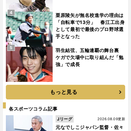
4
栗原陵矢が無名校進学の理由は
「自転車で13分」 春江工出身
として最初で最後のプロ野球選
手となった
5
羽生結弦、五輪連覇の舞台裏
ケガで欠場中に取り組んだ「勉
強」で成長
もっと見る
各スポーツコラム記事
Jリーグ
2026.08.09更新
元なでしこジャパン監督・佐々