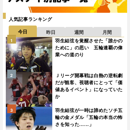
人気記事ランキング
今日
昨日
週間
月間
羽生結弦を覚醒させた「誰かの
1
ために」の思い 五輪連覇の偉
業への道のり
Ｊリーグ開幕戦は白熱の逆転劇
2
だが観客、視聴者にとって「価
値あるイベント」になっていた
か
羽生結弦が一時は諦めたソチ五
3
輪の金メダル「五輪の本当の怖
さを知った......」