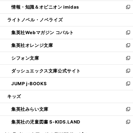
開
ウ
ン
ウ
し
情報・知識＆オピニオン imidas
く
で
ド
ィ
い
新
開
ウ
ン
ウ
し
ライトノベル・ノベライズ
く
で
ド
ィ
い
開
ウ
ン
ウ
集英社Webマガジン コバルト
く
で
ド
ィ
新
開
ウ
ン
し
集英社オレンジ文庫
く
で
ド
い
新
開
ウ
ウ
し
シフォン文庫
く
で
ィ
い
新
開
ン
ウ
し
ダッシュエックス文庫公式サイト
く
ド
ィ
い
新
ウ
ン
ウ
し
JUMP j-BOOKS
で
ド
ィ
い
新
開
ウ
ン
ウ
し
キッズ
く
で
ド
ィ
い
開
ウ
ン
ウ
集英社みらい文庫
く
で
ド
ィ
新
開
ウ
ン
し
集英社の児童図書 S-KIDS.LAND
く
で
ド
い
新
開
ウ
ウ
し