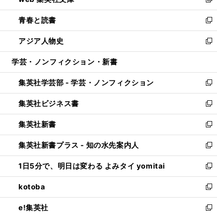
ィ
い
新
ウ
ン
ウ
し
青春と読書
で
ド
ィ
い
新
開
ウ
ン
ウ
し
アジア人物史
く
で
ド
ィ
い
新
開
ウ
ン
ウ
し
学芸・ノンフィクション・新書
く
で
ド
ィ
い
開
ウ
ン
ウ
集英社学芸部 - 学芸・ノンフィクション
く
で
ド
ィ
新
開
ウ
ン
し
集英社ビジネス書
く
で
ド
い
新
開
ウ
ウ
し
集英社新書
く
で
ィ
い
新
開
ン
ウ
し
集英社新書プラス - 知の水先案内人
く
ド
ィ
い
新
ウ
ン
ウ
し
1日5分で、明日は変わる よみタイ yomitai
で
ド
ィ
い
新
開
ウ
ン
ウ
し
kotoba
く
で
ド
ィ
い
新
開
ウ
ン
ウ
し
e!集英社
く
で
ド
ィ
い
新