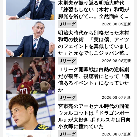
木則夫が振り返る明治大時代
「練習もしない（木村）和司が
脚光を浴びて...。全然面白くな
い４年間でした」
Jリーグ
2026.08.09更新
明治大時代から別格だった木村
和司の技術 「実は僕、アイツ
のフェイントを真似していまし
た」と元なでしこジャパン監
督・佐々木則夫
Jリーグ
2026.08.08更新
Ｊリーグ開幕戦は白熱の逆転劇
だが観客、視聴者にとって「価
値あるイベント」になっていた
か
Jリーグ
2026.08.07更新
宮市亮のアーセナル時代の同僚
ウォルコットは『ドラゴンボー
ル』が大好き ポドルスキは日向
小次郎に憧れていた
Jリーグ
2026.08.07更新