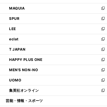
ン
ウ
し
MAQUIA
ド
ィ
い
新
ウ
ン
ウ
し
SPUR
で
ド
ィ
い
新
開
ウ
ン
ウ
し
LEE
く
で
ド
ィ
い
新
開
ウ
ン
ウ
し
eclat
く
で
ド
ィ
い
新
開
ウ
ン
ウ
し
T JAPAN
く
で
ド
ィ
い
新
開
ウ
ン
ウ
し
HAPPY PLUS ONE
く
で
ド
ィ
い
新
開
ウ
ン
ウ
し
MEN'S NON-NO
く
で
ド
ィ
い
新
開
ウ
ン
ウ
し
UOMO
く
で
ド
ィ
い
新
開
ウ
ン
ウ
し
集英社オンライン
く
で
ド
ィ
い
新
開
ウ
ン
ウ
し
芸能・情報・スポーツ
く
で
ド
ィ
い
開
ウ
ン
ウ