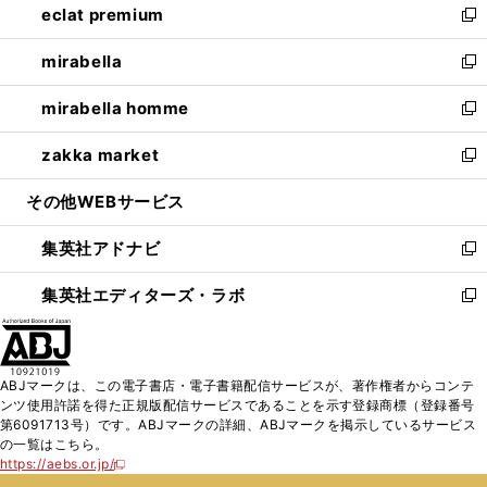
eclat premium
く
で
ド
ィ
い
新
開
ウ
ン
ウ
し
mirabella
く
で
ド
ィ
い
新
開
ウ
ン
ウ
し
mirabella homme
く
で
ド
ィ
い
新
開
ウ
ン
ウ
し
zakka market
く
で
ド
ィ
い
新
開
ウ
ン
ウ
し
その他WEBサービス
く
で
ド
ィ
い
開
ウ
ン
ウ
集英社アドナビ
く
で
ド
ィ
新
開
ウ
ン
し
集英社エディターズ・ラボ
く
で
ド
い
新
開
ウ
ウ
し
く
で
ィ
い
開
ン
ウ
ABJマークは、この電子書店・電子書籍配信サービスが、著作権者からコンテ
く
ド
ィ
ンツ使用許諾を得た正規版配信サービスであることを示す登録商標（登録番号
ウ
ン
第6091713号）です。ABJマークの詳細、ABJマークを掲示しているサービス
で
ド
の一覧はこちら。
開
ウ
https://aebs.or.jp/
新
く
で
し