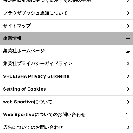
特定商取引法に基づく表示・その他の事項
ブラウザプッシュ通知について
サイトマップ
企業情報
開
く/
集英社ホームページ
新
閉
し
じ
集英社プライバシーガイドライン
い
る
ウ
SHUEISHA Privacy Guideline
ィ
ン
Setting of Cookies
ド
ウ
web Sportivaについて
で
開
Web Sportivaについてのお問い合わせ
く
新
し
広告についてのお問い合わせ
い