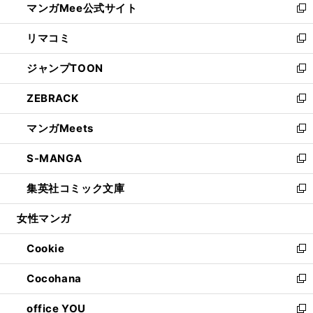
マンガMee公式サイト
く
ド
ィ
い
新
ウ
ン
ウ
し
リマコミ
で
ド
ィ
い
新
開
ウ
ン
ウ
し
ジャンプTOON
く
で
ド
ィ
い
新
開
ウ
ン
ウ
し
ZEBRACK
く
で
ド
ィ
い
新
開
ウ
ン
ウ
し
マンガMeets
く
で
ド
ィ
い
新
開
ウ
ン
ウ
し
S-MANGA
く
で
ド
ィ
い
新
開
ウ
ン
ウ
し
集英社コミック文庫
く
で
ド
ィ
い
新
開
ウ
ン
ウ
し
女性マンガ
く
で
ド
ィ
い
開
ウ
ン
ウ
Cookie
く
で
ド
ィ
新
開
ウ
ン
し
Cocohana
く
で
ド
い
新
開
ウ
ウ
し
office YOU
く
で
ィ
い
新