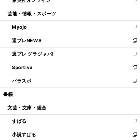
集英社オンライン
で
ド
ィ
い
新
開
ウ
ン
ウ
し
芸能・情報・スポーツ
く
で
ド
ィ
い
開
ウ
ン
ウ
Myojo
く
で
ド
ィ
新
開
ウ
ン
し
週プレNEWS
く
で
ド
い
新
開
ウ
ウ
し
週プレ グラジャパ!
く
で
ィ
い
新
開
ン
ウ
し
Sportiva
く
ド
ィ
い
新
ウ
ン
ウ
し
パラスポ
で
ド
ィ
い
新
開
ウ
ン
ウ
し
書籍
く
で
ド
ィ
い
開
ウ
ン
ウ
文芸・文庫・総合
く
で
ド
ィ
開
ウ
ン
すばる
く
で
ド
新
開
ウ
し
小説すばる
く
で
い
新