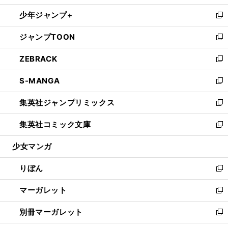
開
ウ
ン
ウ
し
少年ジャンプ+
く
で
ド
ィ
い
新
開
ウ
ン
ウ
し
ジャンプTOON
く
で
ド
ィ
い
新
開
ウ
ン
ウ
し
ZEBRACK
く
で
ド
ィ
い
新
開
ウ
ン
ウ
し
S-MANGA
く
で
ド
ィ
い
新
開
ウ
ン
ウ
し
集英社ジャンプリミックス
く
で
ド
ィ
い
新
開
ウ
ン
ウ
し
集英社コミック文庫
く
で
ド
ィ
い
新
開
ウ
ン
ウ
し
少女マンガ
く
で
ド
ィ
い
開
ウ
ン
ウ
りぼん
く
で
ド
ィ
新
開
ウ
ン
し
マーガレット
く
で
ド
い
新
開
ウ
ウ
し
別冊マーガレット
く
で
ィ
い
新
開
ン
ウ
し