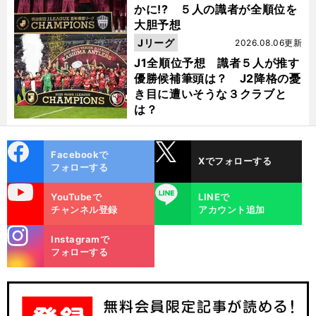
かに!? ５人の識者が全順位を
大胆予想
Jリーグ
2026.08.06更新
J1全順位予想 識者５人が推す
優勝候補筆頭は？ J2降格の憂
き目に遭いそうな３クラブと
は？
cebo
X
Facebookで
Xでフォローする
ok
フォローする
uTube
LINE
YouTubeで
LINEで
チャンネル登録
アカウント追加
stagra
Instagramで
m
フォローする