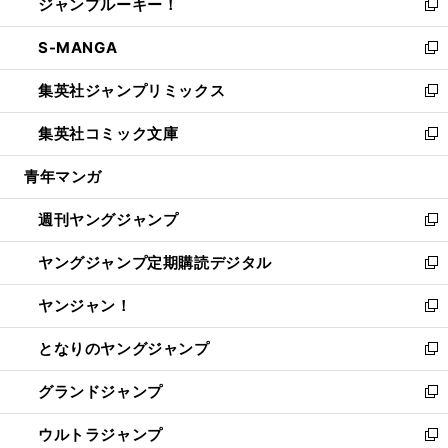
ジャンプルーキー！
く
で
ド
ィ
い
新
開
ウ
ン
ウ
し
S-MANGA
く
で
ド
ィ
い
新
開
ウ
ン
ウ
し
集英社ジャンプリミックス
く
で
ド
ィ
い
新
開
ウ
ン
ウ
し
集英社コミック文庫
く
で
ド
ィ
い
新
開
ウ
ン
ウ
し
青年マンガ
く
で
ド
ィ
い
開
ウ
ン
ウ
週刊ヤングジャンプ
く
で
ド
ィ
新
開
ウ
ン
し
ヤングジャンプ定期購読デジタル
く
で
ド
い
新
開
ウ
ウ
し
ヤンジャン！
く
で
ィ
い
新
開
ン
ウ
し
となりのヤングジャンプ
く
ド
ィ
い
新
ウ
ン
ウ
し
グランドジャンプ
で
ド
ィ
い
新
開
ウ
ン
ウ
し
ウルトラジャンプ
く
で
ド
ィ
い
新