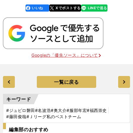
いいね
Xでポストする
LINEで送る
line
faceboo
x
k
Googleの「優先ソース」について
一覧に戻る
キーワード
#ジュビロ磐田
#名波浩
#奥大介
#服部年宏
#福西崇史
#藤田俊哉
#Ｊリーグ私のベストチーム
編集部のおすすめ