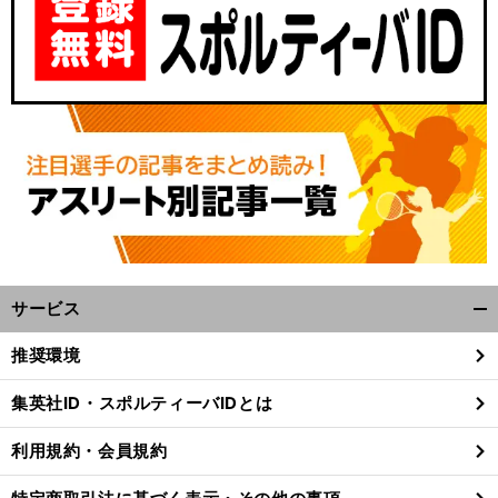
サービス
開
く/
推奨環境
閉
じ
集英社ID・スポルティーバIDとは
る
利用規約・会員規約