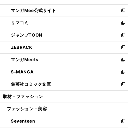
開
ン
ウ
し
マンガMee公式サイト
く
ド
ィ
い
新
ウ
ン
ウ
し
リマコミ
で
ド
ィ
い
新
開
ウ
ン
ウ
し
ジャンプTOON
く
で
ド
ィ
い
新
開
ウ
ン
ウ
し
ZEBRACK
く
で
ド
ィ
い
新
開
ウ
ン
ウ
し
マンガMeets
く
で
ド
ィ
い
新
開
ウ
ン
ウ
し
S-MANGA
く
で
ド
ィ
い
新
開
ウ
ン
ウ
し
集英社コミック文庫
く
で
ド
ィ
い
新
開
ウ
ン
ウ
し
取材・ファッション
く
で
ド
ィ
い
開
ウ
ン
ウ
ファッション・美容
く
で
ド
ィ
開
ウ
ン
Seventeen
く
で
ド
新
開
ウ