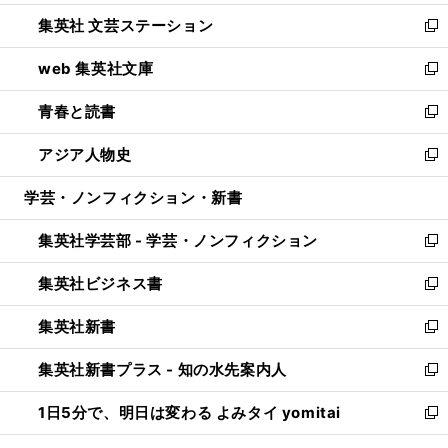
開
ウ
し
集英社 文芸ステーション
く
ィ
い
新
ン
ウ
し
web 集英社文庫
ド
ィ
い
新
ウ
ン
ウ
し
青春と読書
で
ド
ィ
い
新
開
ウ
ン
ウ
し
アジア人物史
く
で
ド
ィ
い
新
開
ウ
ン
ウ
し
学芸・ノンフィクション・新書
く
で
ド
ィ
い
開
ウ
ン
ウ
集英社学芸部 - 学芸・ノンフィクション
く
で
ド
ィ
新
開
ウ
ン
し
集英社ビジネス書
く
で
ド
い
新
開
ウ
ウ
し
集英社新書
く
で
ィ
い
新
開
ン
ウ
し
集英社新書プラス - 知の水先案内人
く
ド
ィ
い
新
ウ
ン
ウ
し
1日5分で、明日は変わる よみタイ yomitai
で
ド
ィ
い
新
開
ウ
ン
ウ
し