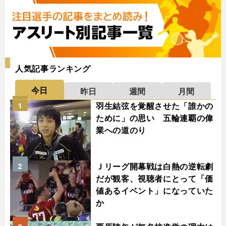
人気記事ランキング
今日
昨日
週間
月間
羽生結弦を覚醒させた「誰かの
1
ために」の思い 五輪連覇の偉
業への道のり
Ｊリーグ開幕戦は白熱の逆転劇
2
だが観客、視聴者にとって「価
値あるイベント」になっていた
か