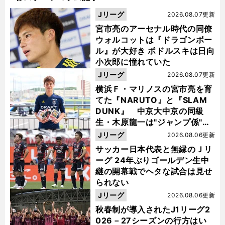
Jリーグ
2026.08.07更新
宮市亮のアーセナル時代の同僚
ウォルコットは『ドラゴンボー
ル』が大好き ポドルスキは日向
小次郎に憧れていた
Jリーグ
2026.08.07更新
横浜Ｆ・マリノスの宮市亮を育
てた『NARUTO』と『SLAM
DUNK』 中京大中京の同級
生・木原龍一は"ジャンプ係"だ
った
Jリーグ
2026.08.06更新
サッカー日本代表と無縁のＪリ
ーグ 24年ぶりゴールデン生中
継の開幕戦でヘタな試合は見せ
られない
Jリーグ
2026.08.06更新
秋春制が導入されたJ1リーグ2
026－27シーズンの行方はい