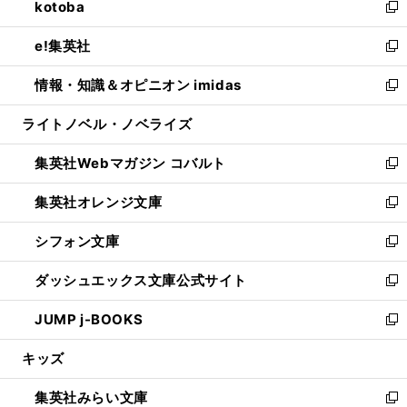
kotoba
く
で
ド
ィ
い
新
開
ウ
ン
ウ
し
e!集英社
く
で
ド
ィ
い
新
開
ウ
ン
ウ
し
情報・知識＆オピニオン imidas
く
で
ド
ィ
い
新
開
ウ
ン
ウ
し
ライトノベル・ノベライズ
く
で
ド
ィ
い
開
ウ
ン
ウ
集英社Webマガジン コバルト
く
で
ド
ィ
新
開
ウ
ン
し
集英社オレンジ文庫
く
で
ド
い
新
開
ウ
ウ
し
シフォン文庫
く
で
ィ
い
新
開
ン
ウ
し
ダッシュエックス文庫公式サイト
く
ド
ィ
い
新
ウ
ン
ウ
し
JUMP j-BOOKS
で
ド
ィ
い
新
開
ウ
ン
ウ
し
キッズ
く
で
ド
ィ
い
開
ウ
ン
ウ
集英社みらい文庫
く
で
ド
ィ
新