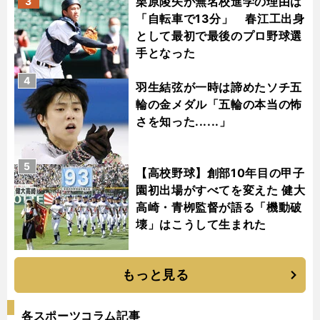
栗原陵矢が無名校進学の理由は
3
「自転車で13分」 春江工出身
として最初で最後のプロ野球選
手となった
4
羽生結弦が一時は諦めたソチ五
輪の金メダル「五輪の本当の怖
さを知った......」
5
【高校野球】創部10年目の甲子
園初出場がすべてを変えた 健大
高崎・青栁監督が語る「機動破
壊」はこうして生まれた
もっと見る
各スポーツコラム記事