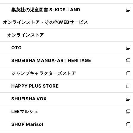
開
ウ
ン
し
集英社の児童図書 S-KIDS.LAND
く
で
ド
い
新
開
ウ
ウ
し
オンラインストア・
その他WEBサービス
く
で
ィ
い
開
ン
ウ
オンラインストア
く
ド
ィ
ウ
ン
OTO
で
ド
新
開
ウ
し
SHUEISHA MANGA-ART HERITAGE
く
で
い
新
開
ウ
し
ジャンプキャラクターズストア
く
ィ
い
新
ン
ウ
し
HAPPY PLUS STORE
ド
ィ
い
新
ウ
ン
ウ
し
SHUEISHA VOX
で
ド
ィ
い
新
開
ウ
ン
ウ
し
LEEマルシェ
く
で
ド
ィ
い
新
開
ウ
ン
ウ
し
SHOP Marisol
く
で
ド
ィ
い
新
開
ウ
ン
ウ
し