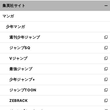
ウ
集英社サイト
ィ
開
ン
く/
マンガ
ド
閉
ウ
じ
少年マンガ
で
る
開
週刊少年ジャンプ
く
新
し
ジャンプSQ
い
新
ウ
し
Vジャンプ
ィ
い
新
ン
ウ
し
最強ジャンプ
ド
ィ
い
新
ウ
ン
ウ
し
少年ジャンプ+
で
ド
ィ
い
新
開
ウ
ン
ウ
し
ジャンプTOON
く
で
ド
ィ
い
新
開
ウ
ン
ウ
し
ZEBRACK
く
で
ド
ィ
い
新
開
ウ
ン
ウ
し