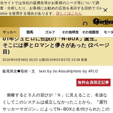
当サイトでは当社の提携先等がお客様のニーズ等について調
査・分析したり、お客様にお勧めの広告を表⽰する⽬的で Co
閉じ
okie を使⽤する場合があります。
詳しくはこちら
る
マイペ
web Sportiva (webスポルティーバ)
検索
メニュ
we
ー
サッカーの記事一覧
Jリーグ他
Jリーグ
01年ジ
b
ジ
サッカー
競馬
ゴルフ
その他球技
その他競技
モー
ス
01年ジュビロに伝説の「N-BOX」誕生。
ポ
そこには夢とロマンと儚さがあった (2ページ
ル
目)
テ
ィ
2020年05月08日 06:20 公開
2024年03月27日 23:58 更新
ー
バ
飯尾篤史●取材・文 text by Iio Atsushi
photo by AFLO
無料会員限定記事
俯瞰すると５人の並びが「Ｎ」に見えること、名波な
くしてこのシステムは成立しなかったことから、『週刊
サッカーマガジン』によってN−BOXと名付けられたこの