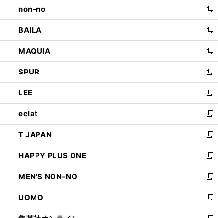
し
non-no
く
で
い
新
開
ウ
し
BAILA
く
ィ
い
新
ン
ウ
し
MAQUIA
ド
ィ
い
新
ウ
ン
ウ
し
SPUR
で
ド
ィ
い
新
開
ウ
ン
ウ
し
LEE
く
で
ド
ィ
い
新
開
ウ
ン
ウ
し
eclat
く
で
ド
ィ
い
新
開
ウ
ン
ウ
し
T JAPAN
く
で
ド
ィ
い
新
開
ウ
ン
ウ
し
HAPPY PLUS ONE
く
で
ド
ィ
い
新
開
ウ
ン
ウ
し
MEN'S NON-NO
く
で
ド
ィ
い
新
開
ウ
ン
ウ
し
UOMO
く
で
ド
ィ
い
新
開
ウ
ン
ウ
し
く