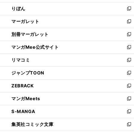
開
ウ
ン
ウ
りぼん
く
で
ド
ィ
新
開
ウ
ン
し
マーガレット
く
で
ド
い
新
開
ウ
ウ
し
別冊マーガレット
く
で
ィ
い
新
開
ン
ウ
し
マンガMee公式サイト
く
ド
ィ
い
新
ウ
ン
ウ
し
リマコミ
で
ド
ィ
い
新
開
ウ
ン
ウ
し
ジャンプTOON
く
で
ド
ィ
い
新
開
ウ
ン
ウ
し
ZEBRACK
く
で
ド
ィ
い
新
開
ウ
ン
ウ
し
マンガMeets
く
で
ド
ィ
い
新
開
ウ
ン
ウ
し
S-MANGA
く
で
ド
ィ
い
新
開
ウ
ン
ウ
し
集英社コミック文庫
く
で
ド
ィ
い
新
開
ウ
ン
ウ
し