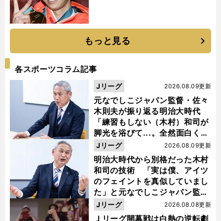
もっと見る
各スポーツコラム記事
Jリーグ
2026.08.09更新
元なでしこジャパン監督・佐々
木則夫が振り返る明治大時代
「練習もしない（木村）和司が
脚光を浴びて...。全然面白くな
い４年間でした」
Jリーグ
2026.08.09更新
明治大時代から別格だった木村
和司の技術 「実は僕、アイツ
のフェイントを真似していまし
た」と元なでしこジャパン監
督・佐々木則夫
Jリーグ
2026.08.08更新
Ｊリーグ開幕戦は白熱の逆転劇