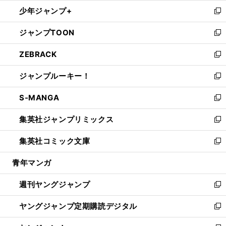
ウ
ン
ウ
し
少年ジャンプ+
で
ド
ィ
い
新
開
ウ
ン
ウ
し
ジャンプTOON
く
で
ド
ィ
い
新
開
ウ
ン
ウ
し
ZEBRACK
く
で
ド
ィ
い
新
開
ウ
ン
ウ
し
ジャンプルーキー！
く
で
ド
ィ
い
新
開
ウ
ン
ウ
し
S-MANGA
く
で
ド
ィ
い
新
開
ウ
ン
ウ
し
集英社ジャンプリミックス
く
で
ド
ィ
い
新
開
ウ
ン
ウ
し
集英社コミック文庫
く
で
ド
ィ
い
新
開
ウ
ン
ウ
し
青年マンガ
く
で
ド
ィ
い
開
ウ
ン
ウ
週刊ヤングジャンプ
く
で
ド
ィ
新
開
ウ
ン
し
ヤングジャンプ定期購読デジタル
く
で
ド
い
新
開
ウ
ウ
し