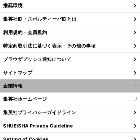
く/
推奨環境
閉
じ
集英社ID・スポルティーバIDとは
る
利用規約・会員規約
名
驚
」
特定商取引法に基づく表示・その他の事項
古屋のフィッカデンティ監督がテストする「
き
の新布陣とは
ブラウザプッシュ通知について
サイトマップ
企業情報
開
く/
集英社ホームページ
新
閉
し
じ
集英社プライバシーガイドライン
い
る
ウ
SHUEISHA Privacy Guideline
ィ
ン
Setting of Cookies
ド