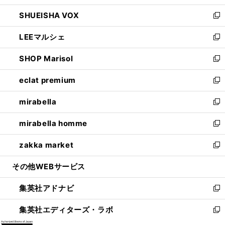
ウ
ン
ウ
し
SHUEISHA VOX
で
ド
ィ
い
新
開
ウ
ン
ウ
し
LEEマルシェ
く
で
ド
ィ
い
新
開
ウ
ン
ウ
し
SHOP Marisol
く
で
ド
ィ
い
新
開
ウ
ン
ウ
し
eclat premium
く
で
ド
ィ
い
新
開
ウ
ン
ウ
し
mirabella
く
で
ド
ィ
い
新
開
ウ
ン
ウ
し
mirabella homme
く
で
ド
ィ
い
新
開
ウ
ン
ウ
し
zakka market
く
で
ド
ィ
い
新
開
ウ
ン
ウ
し
その他WEBサービス
く
で
ド
ィ
い
開
ウ
ン
ウ
集英社アドナビ
く
で
ド
ィ
新
開
ウ
ン
し
集英社エディターズ・ラボ
く
で
ド
い
新
開
ウ
ウ
し