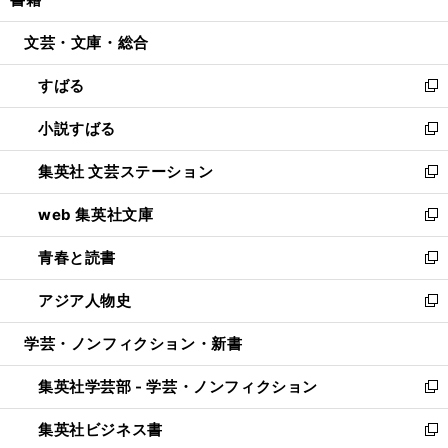
ド
ィ
い
開
ウ
ン
ウ
文芸・文庫・総合
く
で
ド
ィ
開
ウ
ン
すばる
く
で
ド
新
開
ウ
し
小説すばる
く
で
い
新
開
ウ
し
集英社 文芸ステーション
く
ィ
い
新
ン
ウ
し
web 集英社文庫
ド
ィ
い
新
ウ
ン
ウ
し
青春と読書
で
ド
ィ
い
新
開
ウ
ン
ウ
し
アジア人物史
く
で
ド
ィ
い
新
開
ウ
ン
ウ
し
学芸・ノンフィクション・新書
く
で
ド
ィ
い
開
ウ
ン
ウ
集英社学芸部 - 学芸・ノンフィクション
く
で
ド
ィ
新
開
ウ
ン
し
集英社ビジネス書
く
で
ド
い
新