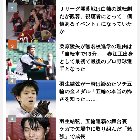
Ｊリーグ開幕戦は白熱の逆転劇
2
だが観客、視聴者にとって「価
値あるイベント」になっていた
か
栗原陵矢が無名校進学の理由は
3
「自転車で13分」 春江工出身
として最初で最後のプロ野球選
手となった
4
羽生結弦が一時は諦めたソチ五
輪の金メダル「五輪の本当の怖
さを知った......」
5
羽生結弦、五輪連覇の舞台裏
ケガで欠場中に取り組んだ「勉
強」で成長