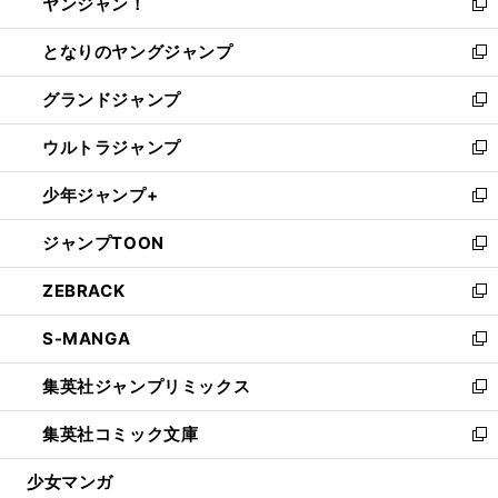
ヤンジャン！
く
で
ィ
い
新
開
ン
ウ
し
となりのヤングジャンプ
く
ド
ィ
い
新
ウ
ン
ウ
し
グランドジャンプ
で
ド
ィ
い
新
開
ウ
ン
ウ
し
ウルトラジャンプ
く
で
ド
ィ
い
新
開
ウ
ン
ウ
し
少年ジャンプ+
く
で
ド
ィ
い
新
開
ウ
ン
ウ
し
ジャンプTOON
く
で
ド
ィ
い
新
開
ウ
ン
ウ
し
ZEBRACK
く
で
ド
ィ
い
新
開
ウ
ン
ウ
し
S-MANGA
く
で
ド
ィ
い
新
開
ウ
ン
ウ
し
集英社ジャンプリミックス
く
で
ド
ィ
い
新
開
ウ
ン
ウ
し
集英社コミック文庫
く
で
ド
ィ
い
新
開
ウ
ン
ウ
し
少女マンガ
く
で
ド
ィ
い