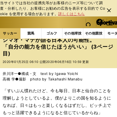
当サイトでは当社の提携先等がお客様のニーズ等について調
査・分析したり、お客様にお勧めの広告を表⽰する⽬的で Co
閉じ
okie を使⽤する場合があります。
詳しくはこちら
る
マイペ
web Sportiva (webスポルティーバ)
検索
メニュ
we
ー
サッカーの記事一覧
Jリーグ他
Jリーグ
シマオ
b
ジ
サッカー
競馬
ゴルフ
その他球技
その他競技
モー
ス
シマオ・マテが語る日本人の可能性。
ポ
「自分の能力を信じたほうがいい」 (3ページ
ル
目)
テ
ィ
2020年01月25日 06:10 公開
2020年06月16日 10:59 更新
ー
バ
井川洋一●構成・文 text by Igawa Yoichi
高橋 学●撮影 photo by Takahashi Manabu
「すいぶん慣れたけど、今も毎日、日本と仙台のことを
理解しようとしているよ。僕がよりこの国を知るように
なれば、日々はもっと楽しくなるはずだし、ピッチ上で
もっと活躍できるようになると信じているからね」