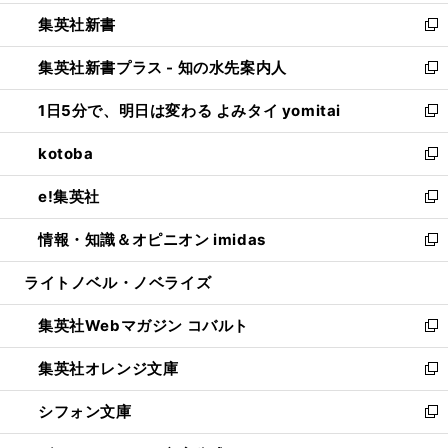
開
ウ
ウ
し
集英社新書
く
で
ィ
い
新
開
ン
ウ
し
集英社新書プラス - 知の水先案内人
く
ド
ィ
い
新
ウ
ン
ウ
し
1日5分で、明日は変わる よみタイ yomitai
で
ド
ィ
い
新
開
ウ
ン
ウ
し
kotoba
く
で
ド
ィ
い
新
開
ウ
ン
ウ
し
e!集英社
く
で
ド
ィ
い
新
開
ウ
ン
ウ
し
情報・知識＆オピニオン imidas
く
で
ド
ィ
い
新
開
ウ
ン
ウ
し
ライトノベル・ノベライズ
く
で
ド
ィ
い
開
ウ
ン
ウ
集英社Webマガジン コバルト
く
で
ド
ィ
新
開
ウ
ン
し
集英社オレンジ文庫
く
で
ド
い
新
開
ウ
ウ
し
シフォン文庫
く
で
ィ
い
新
開
ン
ウ
し