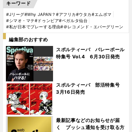
キーワード
#Jリーグ
#Why JAPAN？
#アフリカ
#ウタカ
#エムボマ
#シマオ・マテ
#ドゥンビア
#ベガルタ仙台
#私が日本でプレーする理由
#＠レコメンド・エバーグリーン
編集部のおすすめ
スポルティーバ バレーボール
特集号 Vol.4 6月30日発売
スポルティーバ 部活特集号
3月16日発売
最新記事などのお知らせが届
く プッシュ通知を受け取る方