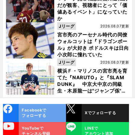
だが観客、視聴者にとって「価
値あるイベント」になっていた
か
Jリーグ
2026.08.07更新
宮市亮のアーセナル時代の同僚
ウォルコットは『ドラゴンボー
ル』が大好き ポドルスキは日向
小次郎に憧れていた
Jリーグ
2026.08.07更新
横浜Ｆ・マリノスの宮市亮を育
てた『NARUTO』と『SLAM
DUNK』 中京大中京の同級
生・木原龍一は"ジャンプ係"だ
った
cebo
X
Facebookで
Xでフォローする
ok
フォローする
uTube
LINE
YouTubeで
LINEで
チャンネル登録
アカウント追加