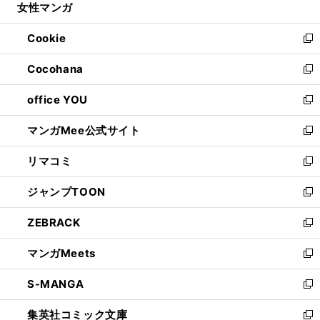
女性マンガ
く
で
ド
ィ
い
開
ウ
ン
ウ
Cookie
く
で
ド
ィ
新
開
ウ
ン
し
Cocohana
く
で
ド
い
新
開
ウ
ウ
し
office YOU
く
で
ィ
い
新
開
ン
ウ
し
マンガMee公式サイト
く
ド
ィ
い
新
ウ
ン
ウ
し
リマコミ
で
ド
ィ
い
新
開
ウ
ン
ウ
し
ジャンプTOON
く
で
ド
ィ
い
新
開
ウ
ン
ウ
し
ZEBRACK
く
で
ド
ィ
い
新
開
ウ
ン
ウ
し
マンガMeets
く
で
ド
ィ
い
新
開
ウ
ン
ウ
し
S-MANGA
く
で
ド
ィ
い
新
開
ウ
ン
ウ
し
集英社コミック文庫
く
で
ド
ィ
い
新