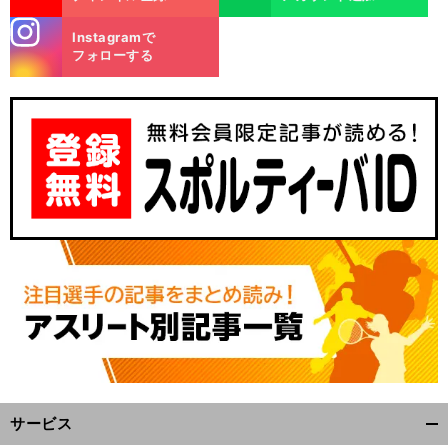
stagra
Instagramで
m
フォローする
サービス
開