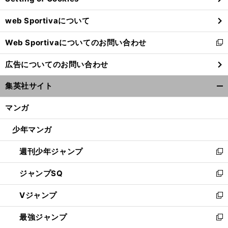
ウ
web Sportivaについて
で
開
Web Sportivaについてのお問い合わせ
く
新
し
広告についてのお問い合わせ
い
ウ
集英社サイト
ィ
開
ン
く/
マンガ
ド
閉
ウ
じ
少年マンガ
で
る
開
週刊少年ジャンプ
く
新
し
ジャンプSQ
い
新
ウ
し
Vジャンプ
ィ
い
新
ン
ウ
し
最強ジャンプ
ド
ィ
い
新