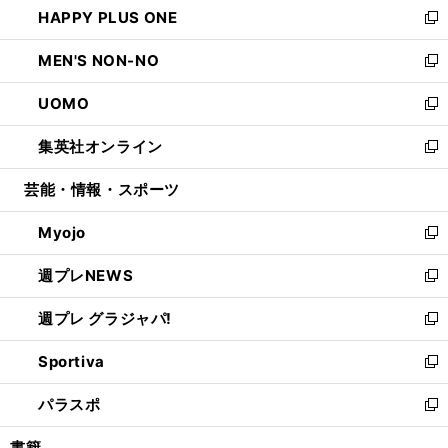
HAPPY PLUS ONE
く
で
ド
ィ
い
新
開
ウ
ン
ウ
し
MEN'S NON-NO
く
で
ド
ィ
い
新
開
ウ
ン
ウ
し
UOMO
く
で
ド
ィ
い
新
開
ウ
ン
ウ
し
集英社オンライン
く
で
ド
ィ
い
新
開
ウ
ン
ウ
し
芸能・情報・スポーツ
く
で
ド
ィ
い
開
ウ
ン
ウ
Myojo
く
で
ド
ィ
新
開
ウ
ン
し
週プレNEWS
く
で
ド
い
新
開
ウ
ウ
し
週プレ グラジャパ!
く
で
ィ
い
新
開
ン
ウ
し
Sportiva
く
ド
ィ
い
新
ウ
ン
ウ
し
パラスポ
で
ド
ィ
い
新
開
ウ
ン
ウ
し
書籍
く
で