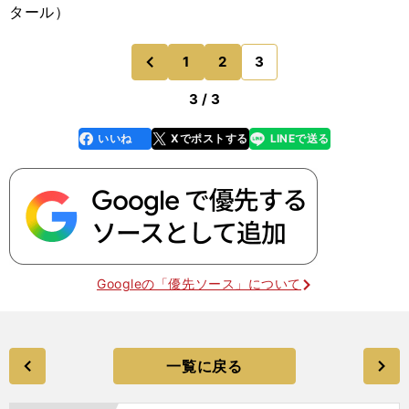
タール）
1
2
3
のページへ
前
3 / 3
いいね
Xでポストする
LINEで送る
line
faceboo
x
k
Googleの「優先ソース」について
一覧に戻る