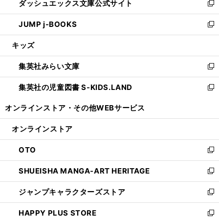
ダッシュエックス文庫公式サイト
く
ド
ィ
い
新
ウ
ン
ウ
し
JUMP j-BOOKS
で
ド
ィ
い
新
開
ウ
ン
ウ
し
キッズ
く
で
ド
ィ
い
開
ウ
ン
ウ
集英社みらい文庫
く
で
ド
ィ
新
開
ウ
ン
し
集英社の児童図書 S-KIDS.LAND
く
で
ド
い
新
開
ウ
ウ
し
オンラインストア・
その他WEBサービス
く
で
ィ
い
開
ン
ウ
オンラインストア
く
ド
ィ
ウ
ン
OTO
で
ド
新
開
ウ
し
SHUEISHA MANGA-ART HERITAGE
く
で
い
新
開
ウ
し
ジャンプキャラクターズストア
く
ィ
い
新
ン
ウ
し
HAPPY PLUS STORE
ド
ィ
い
新