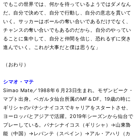
でもこの世界では、何かを待っているようではダメなん
だ。自分で決めて、自分で行動し、自分の意志を貫いて
いく。サッカーはボールの奪い合いであるだけでなく、
チャンスの奪い合いでもあるのだから。自分のやってい
ることに集中して、自分と仲間を信じ、恐れるずに突き
進んでいく。これが大事だと僕は思うな」
（おわり）
シマオ・マテ
Simao Mate／1988年６月23日生まれ。モザンビーク・
マプト出身。ベガルタ仙台所属のMF＆DF。19歳の時に
ギリシャのパナシナイコスでキャリアをスタートさせ、
ヨーロッパとアジアで活躍。2019年シーズンから仙台で
プレーしている。パナシナイコス（ギリシャ）→山東魯
能（中国）→レバンテ（スペイン）→アル・アハリ（カ