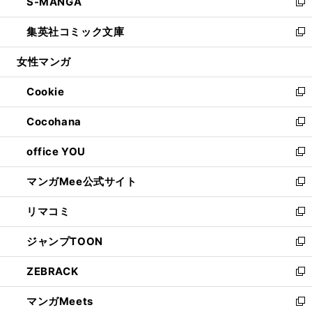
S-MANGA
く
で
ド
ィ
い
新
開
ウ
ン
ウ
し
集英社コミック文庫
く
で
ド
ィ
い
新
開
ウ
ン
ウ
し
女性マンガ
く
で
ド
ィ
い
開
ウ
ン
ウ
Cookie
く
で
ド
ィ
新
開
ウ
ン
し
Cocohana
く
で
ド
い
新
開
ウ
ウ
し
office YOU
く
で
ィ
い
新
開
ン
ウ
し
マンガMee公式サイト
く
ド
ィ
い
新
ウ
ン
ウ
し
リマコミ
で
ド
ィ
い
新
開
ウ
ン
ウ
し
ジャンプTOON
く
で
ド
ィ
い
新
開
ウ
ン
ウ
し
ZEBRACK
く
で
ド
ィ
い
新
開
ウ
ン
ウ
し
マンガMeets
く
で
ド
ィ
い
新