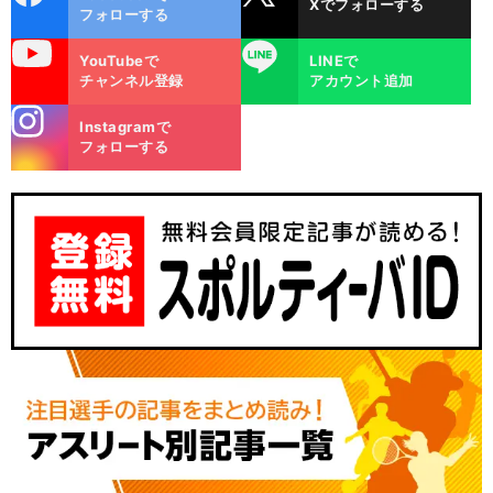
Xでフォローする
ok
フォローする
uTube
LINE
YouTubeで
LINEで
チャンネル登録
アカウント追加
stagra
Instagramで
m
フォローする