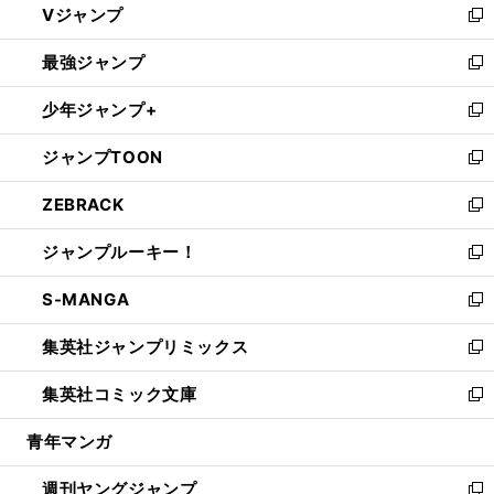
Vジャンプ
ィ
い
新
ン
ウ
し
最強ジャンプ
ド
ィ
い
新
ウ
ン
ウ
し
少年ジャンプ+
で
ド
ィ
い
新
開
ウ
ン
ウ
し
ジャンプTOON
く
で
ド
ィ
い
新
開
ウ
ン
ウ
し
ZEBRACK
く
で
ド
ィ
い
新
開
ウ
ン
ウ
し
ジャンプルーキー！
く
で
ド
ィ
い
新
開
ウ
ン
ウ
し
S-MANGA
く
で
ド
ィ
い
新
開
ウ
ン
ウ
し
集英社ジャンプリミックス
く
で
ド
ィ
い
新
開
ウ
ン
ウ
し
集英社コミック文庫
く
で
ド
ィ
い
新
開
ウ
ン
ウ
し
青年マンガ
く
で
ド
ィ
い
開
ウ
ン
ウ
週刊ヤングジャンプ
く
で
ド
ィ
新