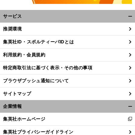
サービス
開
く/
推奨環境
閉
じ
集英社ID・スポルティーバIDとは
る
利用規約・会員規約
特定商取引法に基づく表示・その他の事項
ブラウザプッシュ通知について
サイトマップ
企業情報
開
く/
集英社ホームページ
新
閉
し
じ
集英社プライバシーガイドライン
い
る