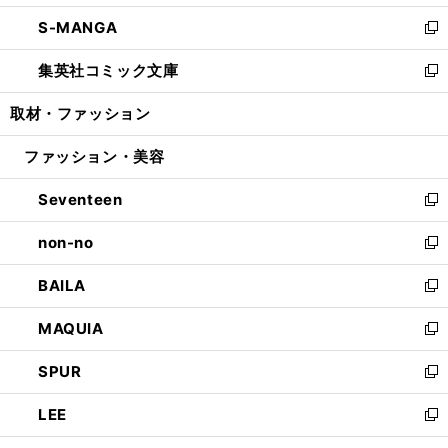
開
ウ
ン
ウ
し
S-MANGA
く
で
ド
ィ
い
新
開
ウ
ン
ウ
し
集英社コミック文庫
く
で
ド
ィ
い
新
開
ウ
ン
ウ
し
取材・ファッション
く
で
ド
ィ
い
開
ウ
ン
ウ
ファッション・美容
く
で
ド
ィ
開
ウ
ン
Seventeen
く
で
ド
新
開
ウ
し
non-no
く
で
い
新
開
ウ
し
BAILA
く
ィ
い
新
ン
ウ
し
MAQUIA
ド
ィ
い
新
ウ
ン
ウ
し
SPUR
で
ド
ィ
い
新
開
ウ
ン
ウ
し
LEE
く
で
ド
ィ
い
新
開
ウ
ン
ウ
し