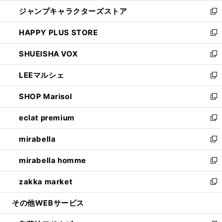
開
ウ
し
ジャンプキャラクターズストア
く
ィ
い
新
ン
ウ
し
HAPPY PLUS STORE
ド
ィ
い
新
ウ
ン
ウ
し
SHUEISHA VOX
で
ド
ィ
い
新
開
ウ
ン
ウ
し
LEEマルシェ
く
で
ド
ィ
い
新
開
ウ
ン
ウ
し
SHOP Marisol
く
で
ド
ィ
い
新
開
ウ
ン
ウ
し
eclat premium
く
で
ド
ィ
い
新
開
ウ
ン
ウ
し
mirabella
く
で
ド
ィ
い
新
開
ウ
ン
ウ
し
mirabella homme
く
で
ド
ィ
い
新
開
ウ
ン
ウ
し
zakka market
く
で
ド
ィ
い
新
開
ウ
ン
ウ
し
その他WEBサービス
く
で
ド
ィ
い
開
ウ
ン
ウ