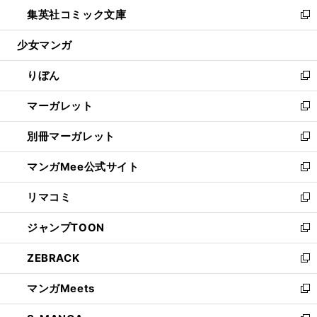
ン
ウ
し
集英社コミック文庫
く
で
ド
ィ
い
新
開
ウ
ン
ウ
し
少女マンガ
く
で
ド
ィ
い
開
ウ
ン
ウ
りぼん
く
で
ド
ィ
新
開
ウ
ン
し
マーガレット
く
で
ド
い
新
開
ウ
ウ
し
別冊マーガレット
く
で
ィ
い
新
開
ン
ウ
し
マンガMee公式サイト
く
ド
ィ
い
新
ウ
ン
ウ
し
リマコミ
で
ド
ィ
い
新
開
ウ
ン
ウ
し
ジャンプTOON
く
で
ド
ィ
い
新
開
ウ
ン
ウ
し
ZEBRACK
く
で
ド
ィ
い
新
開
ウ
ン
ウ
し
マンガMeets
く
で
ド
ィ
い
新
開
ウ
ン
ウ
し