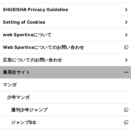
ウ
SHUEISHA Privacy Guideline
ィ
ン
Setting of Cookies
ド
ウ
web Sportivaについて
で
開
Web Sportivaについてのお問い合わせ
く
新
し
広告についてのお問い合わせ
い
ウ
集英社サイト
ィ
開
ン
く/
マンガ
ド
閉
ウ
じ
少年マンガ
で
る
開
週刊少年ジャンプ
く
新
【
プ
】
・
来
」
し
ロ野球
ヤクルト
奥川恭伸が笑顔で振り返る充実の１カ月半「
年は阪神戦の悔しさを晴らしたい
ジャンプSQ
い
新
ウ
し