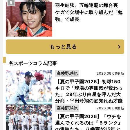
5
羽生結弦、五輪連覇の舞台裏
ケガで欠場中に取り組んだ「勉
強」で成長
もっと見る
各スポーツコラム記事
高校野球他
2026.08.09更新
【夏の甲子園2026】初球150
キロで「球場の雰囲気が変わっ
た」 29年ぶり白星を呼んだ大
分商・平田玲翔の底知れぬ才能
高校野球他
2026.08.08更新
【夏の甲子園2026】「ウチを
選んでくれるのは『Ｂランク』
の選手たち」 八幡商が15年ぶ