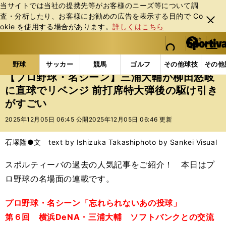
当サイトでは当社の提携先等がお客様のニーズ等について調
査・分析したり、お客様にお勧めの広告を表⽰する⽬的で Co
閉じ
okie を使⽤する場合があります。
詳しくはこちら
る
マイペ
web Sportiva (webスポルティーバ)
検索
メニュ
we
ー
野球の記事一覧
プロ野球
【プロ野球・名シーン】三
b
ジ
野球
サッカー
競馬
ゴルフ
その他球技
その他
ス
【プロ野球・名シーン】三浦大輔が柳田悠岐
ポ
に直球でリベンジ 前打席特大弾後の駆け引き
ル
がすごい
テ
ィ
2025年12月05日 06:45 公開
2025年12月05日 06:46 更新
ー
バ
石塚隆●文 text by Ishizuka Takashi
photo by Sankei Visual
スポルティーバの過去の人気記事をご紹介！ 本日はプ
ロ野球の名場面の連載です。
プロ野球・名シーン「忘れられないあの投球」
第６回 横浜DeNA・三浦大輔 ソフトバンクとの交流