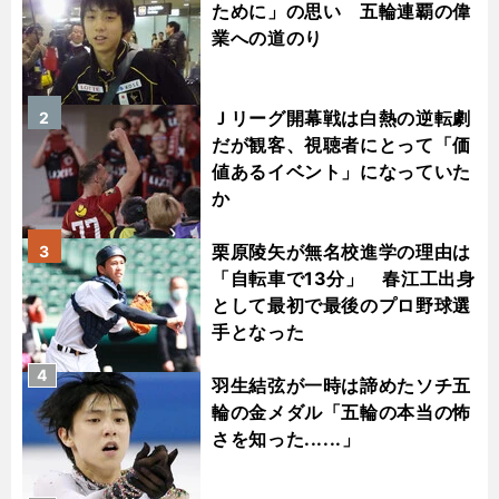
ために」の思い 五輪連覇の偉
業への道のり
Ｊリーグ開幕戦は白熱の逆転劇
2
だが観客、視聴者にとって「価
値あるイベント」になっていた
か
栗原陵矢が無名校進学の理由は
3
「自転車で13分」 春江工出身
として最初で最後のプロ野球選
手となった
4
羽生結弦が一時は諦めたソチ五
輪の金メダル「五輪の本当の怖
さを知った......」