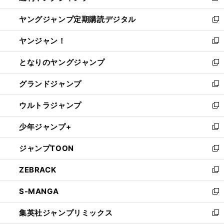
開
ウ
ン
し
ヤングジャンプ定期購読デジタル
く
で
ド
い
新
開
ウ
ウ
し
ヤンジャン！
く
で
ィ
い
新
開
ン
ウ
し
となりのヤングジャンプ
く
ド
ィ
い
新
ウ
ン
ウ
し
グランドジャンプ
で
ド
ィ
い
新
開
ウ
ン
ウ
し
ウルトラジャンプ
く
で
ド
ィ
い
新
開
ウ
ン
ウ
し
少年ジャンプ+
く
で
ド
ィ
い
新
開
ウ
ン
ウ
し
ジャンプTOON
く
で
ド
ィ
い
新
開
ウ
ン
ウ
し
ZEBRACK
く
で
ド
ィ
い
新
開
ウ
ン
ウ
し
S-MANGA
く
で
ド
ィ
い
新
開
ウ
ン
ウ
し
集英社ジャンプリミックス
く
で
ド
ィ
い
新
開
ウ