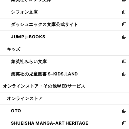
い
新
開
ウ
ウ
し
シフォン文庫
く
で
ィ
い
新
開
ン
ウ
し
ダッシュエックス文庫公式サイト
く
ド
ィ
い
新
ウ
ン
ウ
し
JUMP j-BOOKS
で
ド
ィ
い
新
開
ウ
ン
ウ
し
キッズ
く
で
ド
ィ
い
開
ウ
ン
ウ
集英社みらい文庫
く
で
ド
ィ
新
開
ウ
ン
し
集英社の児童図書 S-KIDS.LAND
く
で
ド
い
新
開
ウ
ウ
し
オンラインストア・
その他WEBサービス
く
で
ィ
い
開
ン
ウ
オンラインストア
く
ド
ィ
ウ
ン
OTO
で
ド
新
開
ウ
し
SHUEISHA MANGA-ART HERITAGE
く
で
い
新