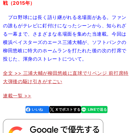
戦（2015年）
プロ野球には長く語り継がれる名場面がある。ファン
の誰もがテレビに釘付けになったシーンから、知られざ
る一幕まで、さまざまな名場面を集めた当連載。今回は
横浜ベイスターズのエース三浦大輔が、ソフトバンクの
柳田悠岐に特大のホームランを打たれた後の次の打席で
投じた、渾身のストレートについて。
全文 >> 三浦大輔が柳田悠岐に直球でリベンジ 前打席特
大弾後の駆け引きがすごい
連載一覧 >>
いいね
Xでポストする
LINEで送る
line
faceboo
x
k