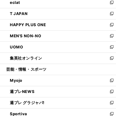
eclat
く
で
ド
ィ
い
新
開
ウ
ン
ウ
し
T JAPAN
く
で
ド
ィ
い
新
開
ウ
ン
ウ
し
HAPPY PLUS ONE
く
で
ド
ィ
い
新
開
ウ
ン
ウ
し
MEN'S NON-NO
く
で
ド
ィ
い
新
開
ウ
ン
ウ
し
UOMO
く
で
ド
ィ
い
新
開
ウ
ン
ウ
し
集英社オンライン
く
で
ド
ィ
い
新
開
ウ
ン
ウ
し
芸能・情報・スポーツ
く
で
ド
ィ
い
開
ウ
ン
ウ
Myojo
く
で
ド
ィ
新
開
ウ
ン
し
週プレNEWS
く
で
ド
い
新
開
ウ
ウ
し
週プレ グラジャパ!
く
で
ィ
い
新
開
ン
ウ
し
Sportiva
く
ド
ィ
い
新