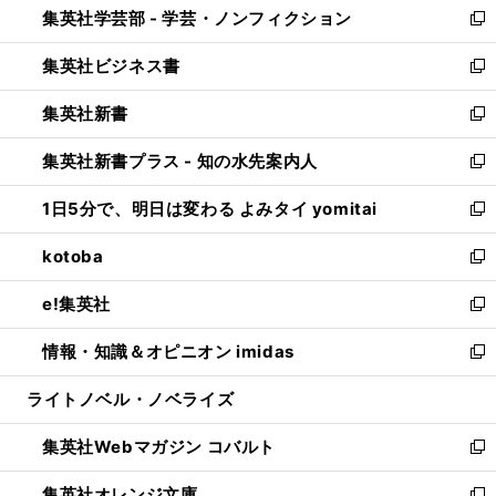
集英社学芸部 - 学芸・ノンフィクション
く
で
ド
ィ
新
開
ウ
ン
し
集英社ビジネス書
く
で
ド
い
新
開
ウ
ウ
し
集英社新書
く
で
ィ
い
新
開
ン
ウ
し
集英社新書プラス - 知の水先案内人
く
ド
ィ
い
新
ウ
ン
ウ
し
1日5分で、明日は変わる よみタイ yomitai
で
ド
ィ
い
新
開
ウ
ン
ウ
し
kotoba
く
で
ド
ィ
い
新
開
ウ
ン
ウ
し
e!集英社
く
で
ド
ィ
い
新
開
ウ
ン
ウ
し
情報・知識＆オピニオン imidas
く
で
ド
ィ
い
新
開
ウ
ン
ウ
し
ライトノベル・ノベライズ
く
で
ド
ィ
い
開
ウ
ン
ウ
集英社Webマガジン コバルト
く
で
ド
ィ
新
開
ウ
ン
し
集英社オレンジ文庫
く
で
ド