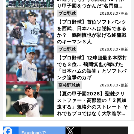
り甲子園をつかんだ"名門復
活"の舞台裏
プロ野球
2026.08.07更新
【プロ野球】首位ソフトバンク
を西武、日本ハムは逆転できる
か？ 鶴岡慎也が挙げる終盤戦
のキーマン３人
プロ野球
2026.08.07更新
【プロ野球】12球団最多本塁打
でも３位... 鶴岡慎也が挙げた
「日本ハムの誤算」とソフトバ
ンク追撃のカギ
高校野球他
2026.08.07更新
【夏の甲子園2026】聖隷クリ
ストファー・高部陸の「２回加
速する」規格外のストレート そ
れでもプロではなく大学進学を
選ぶ理由
cebo
X
Facebookで