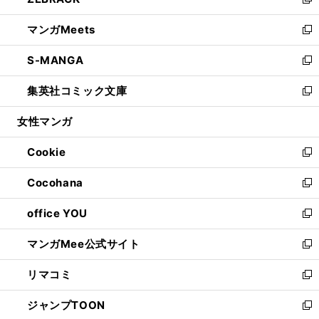
ィ
い
新
開
ウ
ン
ウ
し
マンガMeets
く
で
ド
ィ
い
新
開
ウ
ン
ウ
し
S-MANGA
く
で
ド
ィ
い
新
開
ウ
ン
ウ
し
集英社コミック文庫
く
で
ド
ィ
い
新
開
ウ
ン
ウ
し
女性マンガ
く
で
ド
ィ
い
開
ウ
ン
ウ
Cookie
く
で
ド
ィ
新
開
ウ
ン
し
Cocohana
く
で
ド
い
新
開
ウ
ウ
し
office YOU
く
で
ィ
い
新
開
ン
ウ
し
マンガMee公式サイト
く
ド
ィ
い
新
ウ
ン
ウ
し
リマコミ
で
ド
ィ
い
新
開
ウ
ン
ウ
し
ジャンプTOON
く
で
ド
ィ
い
新