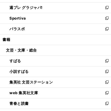
開
ウ
ウ
し
週プレ グラジャパ!
く
で
ィ
い
新
開
ン
ウ
し
Sportiva
く
ド
ィ
い
新
ウ
ン
ウ
し
パラスポ
で
ド
ィ
い
新
開
ウ
ン
ウ
し
書籍
く
で
ド
ィ
い
開
ウ
ン
ウ
文芸・文庫・総合
く
で
ド
ィ
開
ウ
ン
すばる
く
で
ド
新
開
ウ
し
小説すばる
く
で
い
新
開
ウ
し
集英社 文芸ステーション
く
ィ
い
新
ン
ウ
し
web 集英社文庫
ド
ィ
い
新
ウ
ン
ウ
し
青春と読書
で
ド
ィ
い
新
開
ウ
ン
ウ
し