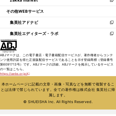
zakka market
で
ド
ィ
い
新
開
ウ
ン
ウ
し
その他WEBサービス
く
で
ド
ィ
い
開
ウ
ン
ウ
集英社アドナビ
く
で
ド
ィ
新
開
ウ
ン
し
集英社エディターズ・ラボ
く
で
ド
い
新
開
ウ
ウ
し
く
で
ィ
い
開
ン
ウ
ABJマークは、この電子書店・電子書籍配信サービスが、著作権者からコンテ
く
ド
ィ
ンツ使用許諾を得た正規版配信サービスであることを示す登録商標（登録番号
ウ
ン
第6091713号）です。ABJマークの詳細、ABJマークを掲示しているサービス
で
ド
の一覧はこちら。
開
ウ
https://aebs.or.jp/
新
く
で
し
い
開
本ホームページに記載の文章・画像・写真などを無断で複製するこ
ウ
く
とは法律で禁じられています。全ての著作権は株式会社 集英社に帰
ィ
属します。
ン
ド
© SHUEISHA Inc. All Rights Reserved.
ウ
で
開
く