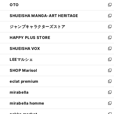
OTO
で
ド
新
開
ウ
し
SHUEISHA MANGA-ART HERITAGE
く
で
い
新
開
ウ
し
ジャンプキャラクターズストア
く
ィ
い
新
ン
ウ
し
HAPPY PLUS STORE
ド
ィ
い
新
ウ
ン
ウ
し
SHUEISHA VOX
で
ド
ィ
い
新
開
ウ
ン
ウ
し
LEEマルシェ
く
で
ド
ィ
い
新
開
ウ
ン
ウ
し
SHOP Marisol
く
で
ド
ィ
い
新
開
ウ
ン
ウ
し
eclat premium
く
で
ド
ィ
い
新
開
ウ
ン
ウ
し
mirabella
く
で
ド
ィ
い
新
開
ウ
ン
ウ
し
mirabella homme
く
で
ド
ィ
い
新
開
ウ
ン
ウ
し
く