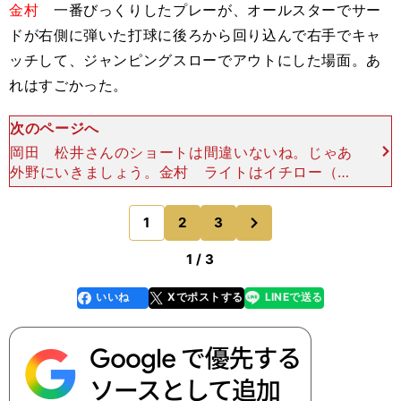
金村
一番びっくりしたプレーが、オールスターでサー
ドが右側に弾いた打球に後ろから回り込んで右手でキャ
ッチして、ジャンピングスローでアウトにした場面。あ
れはすごかった。
次のページへ
岡田 松井さんのショートは間違いないね。じゃあ
外野にいきましょう。金村 ライトはイチロー（オ
リックス）。センターは福本豊さん（阪急）。福本
さんには（子供の時に）出待ちをして、ここ（服の
次
1
2
3
のページへ
袖）にサインを
1 / 3
いいね
Xでポストする
LINEで送る
line
faceboo
x
k