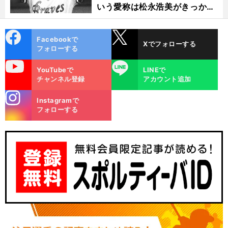
いう愛称は松永浩美がきっか
け？
cebo
X
Facebookで
Xでフォローする
ok
フォローする
uTube
LINE
YouTubeで
LINEで
チャンネル登録
アカウント追加
stagra
Instagramで
m
フォローする
】
・
？
び
前