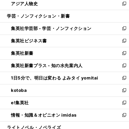
アジア人物史
く
で
ド
ィ
い
新
開
ウ
ン
ウ
し
学芸・ノンフィクション・新書
く
で
ド
ィ
い
開
ウ
ン
ウ
集英社学芸部 - 学芸・ノンフィクション
く
で
ド
ィ
新
開
ウ
ン
し
集英社ビジネス書
く
で
ド
い
新
開
ウ
ウ
し
集英社新書
く
で
ィ
い
新
開
ン
ウ
し
集英社新書プラス - 知の水先案内人
く
ド
ィ
い
新
ウ
ン
ウ
し
1日5分で、明日は変わる よみタイ yomitai
で
ド
ィ
い
新
開
ウ
ン
ウ
し
kotoba
く
で
ド
ィ
い
新
開
ウ
ン
ウ
し
e!集英社
く
で
ド
ィ
い
新
開
ウ
ン
ウ
し
情報・知識＆オピニオン imidas
く
で
ド
ィ
い
新
開
ウ
ン
ウ
し
ライトノベル・ノベライズ
く
で
ド
ィ
い