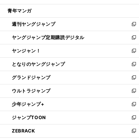
開
ウ
ン
ウ
し
青年マンガ
く
で
ド
ィ
い
開
ウ
ン
ウ
週刊ヤングジャンプ
く
で
ド
ィ
新
開
ウ
ン
し
ヤングジャンプ定期購読デジタル
く
で
ド
い
新
開
ウ
ウ
し
ヤンジャン！
く
で
ィ
い
新
開
ン
ウ
し
となりのヤングジャンプ
く
ド
ィ
い
新
ウ
ン
ウ
し
グランドジャンプ
で
ド
ィ
い
新
開
ウ
ン
ウ
し
ウルトラジャンプ
く
で
ド
ィ
い
新
開
ウ
ン
ウ
し
少年ジャンプ+
く
で
ド
ィ
い
新
開
ウ
ン
ウ
し
ジャンプTOON
く
で
ド
ィ
い
新
開
ウ
ン
ウ
し
ZEBRACK
く
で
ド
ィ
い
新
開
ウ
ン
ウ
し