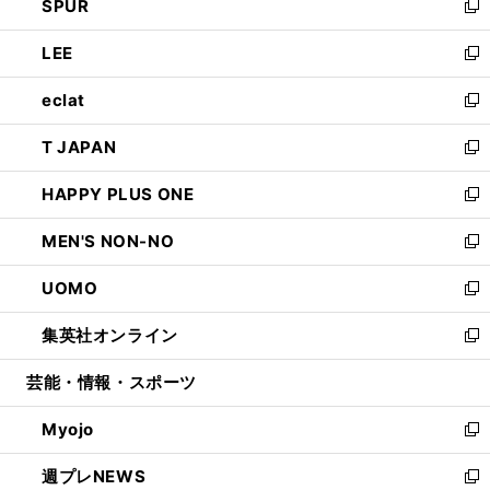
SPUR
で
ド
ィ
い
新
開
ウ
ン
ウ
し
LEE
く
で
ド
ィ
い
新
開
ウ
ン
ウ
し
eclat
く
で
ド
ィ
い
新
開
ウ
ン
ウ
し
T JAPAN
く
で
ド
ィ
い
新
開
ウ
ン
ウ
し
HAPPY PLUS ONE
く
で
ド
ィ
い
新
開
ウ
ン
ウ
し
MEN'S NON-NO
く
で
ド
ィ
い
新
開
ウ
ン
ウ
し
UOMO
く
で
ド
ィ
い
新
開
ウ
ン
ウ
し
集英社オンライン
く
で
ド
ィ
い
新
開
ウ
ン
ウ
し
芸能・情報・スポーツ
く
で
ド
ィ
い
開
ウ
ン
ウ
Myojo
く
で
ド
ィ
新
開
ウ
ン
し
週プレNEWS
く
で
ド
い
新