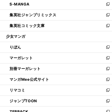
S-MANGA
く
で
ド
ィ
い
新
開
ウ
ン
ウ
し
集英社ジャンプリミックス
く
で
ド
ィ
い
新
開
ウ
ン
ウ
し
集英社コミック文庫
く
で
ド
ィ
い
新
開
ウ
ン
ウ
し
少女マンガ
く
で
ド
ィ
い
開
ウ
ン
ウ
りぼん
く
で
ド
ィ
新
開
ウ
ン
し
マーガレット
く
で
ド
い
新
開
ウ
ウ
し
別冊マーガレット
く
で
ィ
い
新
開
ン
ウ
し
マンガMee公式サイト
く
ド
ィ
い
新
ウ
ン
ウ
し
リマコミ
で
ド
ィ
い
新
開
ウ
ン
ウ
し
ジャンプTOON
く
で
ド
ィ
い
新
開
ウ
ン
ウ
し
ZEBRACK
く
で
ド