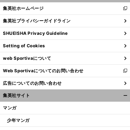
く/
集英社ホームページ
新
閉
し
じ
集英社プライバシーガイドライン
い
る
ウ
SHUEISHA Privacy Guideline
ィ
ン
Setting of Cookies
ド
ウ
web Sportivaについて
で
開
Web Sportivaについてのお問い合わせ
く
新
し
広告についてのお問い合わせ
い
ウ
集英社サイト
ィ
開
ン
く/
マンガ
ド
閉
ウ
じ
少年マンガ
で
る
開