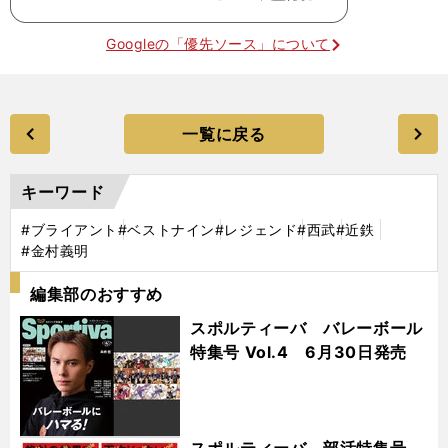
Googleの「優先ソース」について
一覧に戻る
キーワード
#ブライアント
#ベストナイン
#レジェンド
#西武
#近鉄
#金村義明
編集部のおすすめ
スポルティーバ バレーボール
特集号 Vol.4 6月30日発売
スポルティーバ 部活特集号