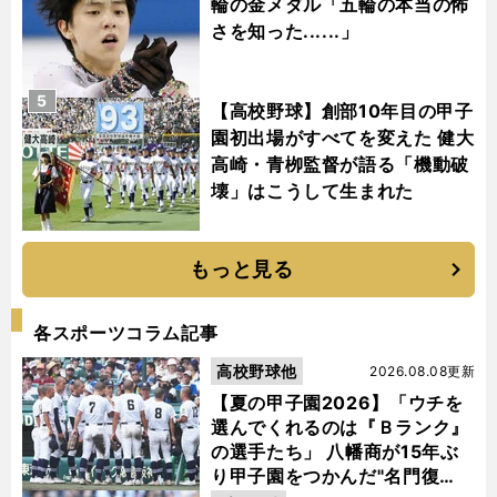
輪の金メダル「五輪の本当の怖
さを知った......」
5
【高校野球】創部10年目の甲子
園初出場がすべてを変えた 健大
高崎・青栁監督が語る「機動破
壊」はこうして生まれた
もっと見る
各スポーツコラム記事
高校野球他
2026.08.08更新
【夏の甲子園2026】「ウチを
選んでくれるのは『Ｂランク』
の選手たち」 八幡商が15年ぶ
り甲子園をつかんだ"名門復