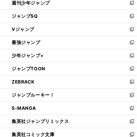
週刊少年ジャンプ
く
新
し
ジャンプSQ
い
新
ウ
し
Vジャンプ
ィ
い
新
ン
ウ
し
最強ジャンプ
ド
ィ
い
新
ウ
ン
ウ
し
少年ジャンプ+
で
ド
ィ
い
新
開
ウ
ン
ウ
し
ジャンプTOON
く
で
ド
ィ
い
新
開
ウ
ン
ウ
し
ZEBRACK
く
で
ド
ィ
い
新
開
ウ
ン
ウ
し
ジャンプルーキー！
く
で
ド
ィ
い
新
開
ウ
ン
ウ
し
S-MANGA
く
で
ド
ィ
い
新
開
ウ
ン
ウ
し
集英社ジャンプリミックス
く
で
ド
ィ
い
新
開
ウ
ン
ウ
し
集英社コミック文庫
く
で
ド
ィ
い
新