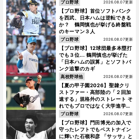
活"の舞台裏
プロ野球
2026.08.07更新
【プロ野球】首位ソフトバンク
を西武、日本ハムは逆転できる
か？ 鶴岡慎也が挙げる終盤戦
のキーマン３人
プロ野球
2026.08.07更新
【プロ野球】12球団最多本塁打
でも３位... 鶴岡慎也が挙げた
「日本ハムの誤算」とソフトバ
ンク追撃のカギ
高校野球他
2026.08.07更新
【夏の甲子園2026】聖隷クリ
ストファー・高部陸の「２回加
速する」規格外のストレート そ
れでもプロではなく大学進学を
選ぶ理由
プロ野球
2026.08.07更新
【プロ野球】門田博光の加入で
守ったレフトでもベストナイン
に輝いた石嶺和彦 「サッサ」と