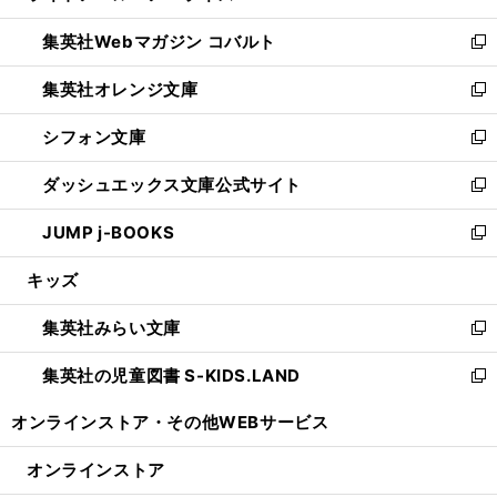
開
ウ
ン
ウ
集英社Webマガジン コバルト
く
で
ド
ィ
新
開
ウ
ン
し
集英社オレンジ文庫
く
で
ド
い
新
開
ウ
ウ
し
シフォン文庫
く
で
ィ
い
新
開
ン
ウ
し
ダッシュエックス文庫公式サイト
く
ド
ィ
い
新
ウ
ン
ウ
し
JUMP j-BOOKS
で
ド
ィ
い
新
開
ウ
ン
ウ
し
キッズ
く
で
ド
ィ
い
開
ウ
ン
ウ
集英社みらい文庫
く
で
ド
ィ
新
開
ウ
ン
し
集英社の児童図書 S-KIDS.LAND
く
で
ド
い
新
開
ウ
ウ
し
オンラインストア・
その他WEBサービス
く
で
ィ
い
開
ン
ウ
オンラインストア
く
ド
ィ
ウ
ン