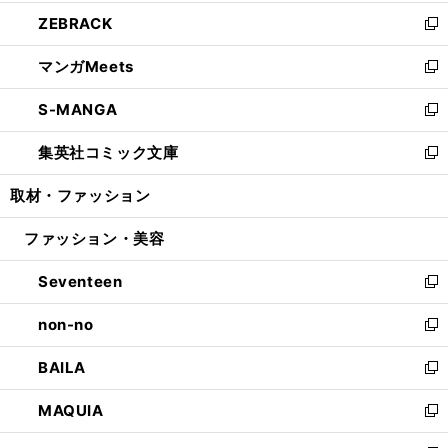
開
ウ
ン
ウ
し
ZEBRACK
く
で
ド
ィ
い
新
開
ウ
ン
ウ
し
マンガMeets
く
で
ド
ィ
い
新
開
ウ
ン
ウ
し
S-MANGA
く
で
ド
ィ
い
新
開
ウ
ン
ウ
し
集英社コミック文庫
く
で
ド
ィ
い
新
開
ウ
ン
ウ
し
取材・ファッション
く
で
ド
ィ
い
開
ウ
ン
ウ
ファッション・美容
く
で
ド
ィ
開
ウ
ン
Seventeen
く
で
ド
新
開
ウ
し
non-no
く
で
い
新
開
ウ
し
BAILA
く
ィ
い
新
ン
ウ
し
MAQUIA
ド
ィ
い
新
ウ
ン
ウ
し