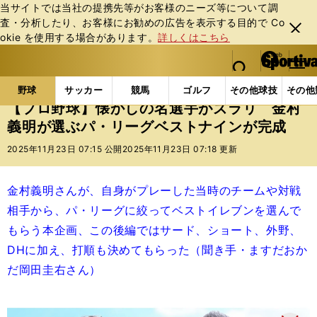
当サイトでは当社の提携先等がお客様のニーズ等について調
査・分析したり、お客様にお勧めの広告を表⽰する⽬的で Co
閉じ
okie を使⽤する場合があります。
詳しくはこちら
る
マイペ
web Sportiva (webスポルティーバ)
検索
メニュ
we
ー
野球の記事一覧
プロ野球
【プロ野球】懐かしの名
b
ジ
野球
サッカー
競馬
ゴルフ
その他球技
その他
ス
【プロ野球】懐かしの名選手がズラリ 金村
ポ
義明が選ぶパ・リーグベストナインが完成
ル
テ
2025年11月23日 07:15 公開
2025年11月23日 07:18 更新
ィ
ー
バ
金村義明さんが、自身がプレーした当時のチームや対戦
相手から、パ・リーグに絞ってベストイレブンを選んで
もらう本企画、この後編ではサード、ショート、外野、
DHに加え、打順も決めてもらった（聞き手・ますだおか
だ岡田圭右さん）