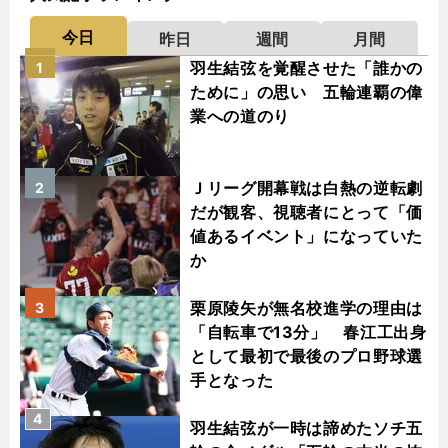
今日
昨日
週間
月間
羽生結弦を覚醒させた「誰かの
1
ために」の思い 五輪連覇の偉
業への道のり
Ｊリーグ開幕戦は白熱の逆転劇
2
だが観客、視聴者にとって「価
値あるイベント」になっていた
か
栗原陵矢が無名校進学の理由は
3
「自転車で13分」 春江工出身
として最初で最後のプロ野球選
手となった
4
羽生結弦が一時は諦めたソチ五