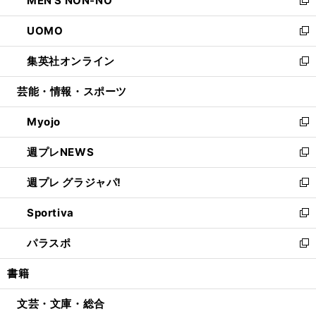
MEN'S NON-NO
で
ド
ィ
い
新
開
ウ
ン
ウ
し
UOMO
く
で
ド
ィ
い
新
開
ウ
ン
ウ
し
集英社オンライン
く
で
ド
ィ
い
新
開
ウ
ン
ウ
し
芸能・情報・スポーツ
く
で
ド
ィ
い
開
ウ
ン
ウ
Myojo
く
で
ド
ィ
新
開
ウ
ン
し
週プレNEWS
く
で
ド
い
新
開
ウ
ウ
し
週プレ グラジャパ!
く
で
ィ
い
新
開
ン
ウ
し
Sportiva
く
ド
ィ
い
新
ウ
ン
ウ
し
パラスポ
で
ド
ィ
い
新
開
ウ
ン
ウ
し
書籍
く
で
ド
ィ
い
開
ウ
ン
ウ
文芸・文庫・総合
く
で
ド
ィ