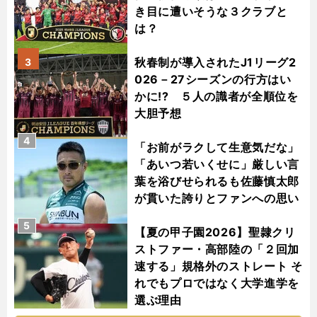
き目に遭いそうな３クラブと
は？
秋春制が導入されたJ1リーグ2
3
026－27シーズンの行方はい
かに!? ５人の識者が全順位を
大胆予想
4
「お前がラクして生意気だな」
「あいつ若いくせに」厳しい言
葉を浴びせられるも佐藤慎太郎
が貫いた誇りとファンへの思い
5
【夏の甲子園2026】聖隷クリ
ストファー・高部陸の「２回加
速する」規格外のストレート そ
れでもプロではなく大学進学を
選ぶ理由