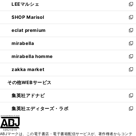
LEEマルシェ
く
で
ド
ィ
い
新
開
ウ
ン
ウ
し
SHOP Marisol
く
で
ド
ィ
い
新
開
ウ
ン
ウ
し
eclat premium
く
で
ド
ィ
い
新
開
ウ
ン
ウ
し
mirabella
く
で
ド
ィ
い
新
開
ウ
ン
ウ
し
mirabella homme
く
で
ド
ィ
い
新
開
ウ
ン
ウ
し
zakka market
く
で
ド
ィ
い
新
開
ウ
ン
ウ
し
その他WEBサービス
く
で
ド
ィ
い
開
ウ
ン
ウ
集英社アドナビ
く
で
ド
ィ
新
開
ウ
ン
し
集英社エディターズ・ラボ
く
で
ド
い
新
開
ウ
ウ
し
く
で
ィ
い
開
ン
ウ
ABJマークは、この電子書店・電子書籍配信サービスが、著作権者からコンテ
く
ド
ィ