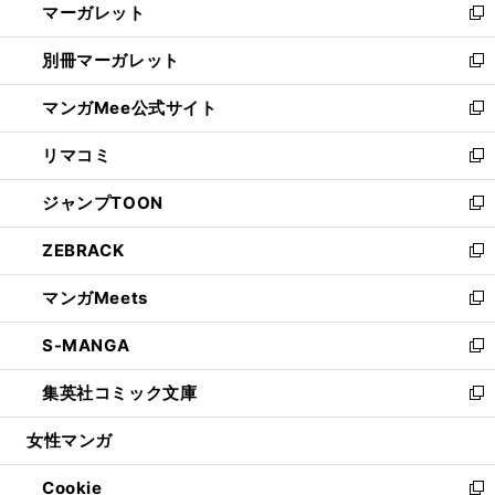
マーガレット
く
で
ド
い
新
開
ウ
ウ
し
別冊マーガレット
く
で
ィ
い
新
開
ン
ウ
し
マンガMee公式サイト
く
ド
ィ
い
新
ウ
ン
ウ
し
リマコミ
で
ド
ィ
い
新
開
ウ
ン
ウ
し
ジャンプTOON
く
で
ド
ィ
い
新
開
ウ
ン
ウ
し
ZEBRACK
く
で
ド
ィ
い
新
開
ウ
ン
ウ
し
マンガMeets
く
で
ド
ィ
い
新
開
ウ
ン
ウ
し
S-MANGA
く
で
ド
ィ
い
新
開
ウ
ン
ウ
し
集英社コミック文庫
く
で
ド
ィ
い
新
開
ウ
ン
ウ
し
女性マンガ
く
で
ド
ィ
い
開
ウ
ン
ウ
Cookie
く
で
ド
ィ
新