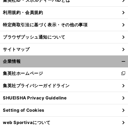
集英社ID・スポルティーバIDとは
る
利用規約・会員規約
特定商取引法に基づく表示・その他の事項
ブラウザプッシュ通知について
サイトマップ
企業情報
開
く/
集英社ホームページ
新
閉
し
じ
集英社プライバシーガイドライン
い
る
ウ
SHUEISHA Privacy Guideline
ィ
ン
Setting of Cookies
ド
ウ
web Sportivaについて
で