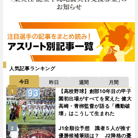
人気記事ランキング
今日
昨日
週間
月間
【高校野球】創部10年目の甲子
1
園初出場がすべてを変えた 健大
高崎・青栁監督が語る「機動破
壊」はこうして生まれた
J1全順位予想 識者５人が推す
2
優勝候補筆頭は？ J2降格の憂