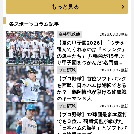
もっと見る
各スポーツコラム記事
高校野球他
2026.08.08更新
【夏の甲子園2026】「ウチを
選んでくれるのは『Ｂランク』
の選手たち」 八幡商が15年ぶ
り甲子園をつかんだ"名門復
活"の舞台裏
プロ野球
2026.08.07更新
【プロ野球】首位ソフトバンク
を西武、日本ハムは逆転できる
か？ 鶴岡慎也が挙げる終盤戦
のキーマン３人
プロ野球
2026.08.07更新
【プロ野球】12球団最多本塁打
でも３位... 鶴岡慎也が挙げた
「日本ハムの誤算」とソフトバ