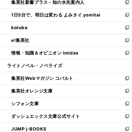
集英社新書プラス - 知の水先案内人
く
ド
ィ
い
新
ウ
ン
ウ
し
1日5分で、明日は変わる よみタイ yomitai
で
ド
ィ
い
新
開
ウ
ン
ウ
し
kotoba
く
で
ド
ィ
い
新
開
ウ
ン
ウ
し
e!集英社
く
で
ド
ィ
い
新
開
ウ
ン
ウ
し
情報・知識＆オピニオン imidas
く
で
ド
ィ
い
新
開
ウ
ン
ウ
し
ライトノベル・ノベライズ
く
で
ド
ィ
い
開
ウ
ン
ウ
集英社Webマガジン コバルト
く
で
ド
ィ
新
開
ウ
ン
し
集英社オレンジ文庫
く
で
ド
い
新
開
ウ
ウ
し
シフォン文庫
く
で
ィ
い
新
開
ン
ウ
し
ダッシュエックス文庫公式サイト
く
ド
ィ
い
新
ウ
ン
ウ
し
JUMP j-BOOKS
で
ド
ィ
い
新