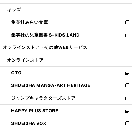
開
ウ
ン
ウ
し
キッズ
く
で
ド
ィ
い
開
ウ
ン
ウ
集英社みらい文庫
く
で
ド
ィ
新
開
ウ
ン
し
集英社の児童図書 S-KIDS.LAND
く
で
ド
い
新
開
ウ
ウ
し
オンラインストア・
その他WEBサービス
く
で
ィ
い
開
ン
ウ
オンラインストア
く
ド
ィ
ウ
ン
OTO
で
ド
新
開
ウ
し
SHUEISHA MANGA-ART HERITAGE
く
で
い
新
開
ウ
し
ジャンプキャラクターズストア
く
ィ
い
新
ン
ウ
し
HAPPY PLUS STORE
ド
ィ
い
新
ウ
ン
ウ
し
SHUEISHA VOX
で
ド
ィ
い
新
開
ウ
ン
ウ
し