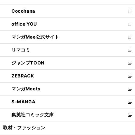
開
ウ
ン
し
Cocohana
く
で
ド
い
新
開
ウ
ウ
し
office YOU
く
で
ィ
い
新
開
ン
ウ
し
マンガMee公式サイト
く
ド
ィ
い
新
ウ
ン
ウ
し
リマコミ
で
ド
ィ
い
新
開
ウ
ン
ウ
し
ジャンプTOON
く
で
ド
ィ
い
新
開
ウ
ン
ウ
し
ZEBRACK
く
で
ド
ィ
い
新
開
ウ
ン
ウ
し
マンガMeets
く
で
ド
ィ
い
新
開
ウ
ン
ウ
し
S-MANGA
く
で
ド
ィ
い
新
開
ウ
ン
ウ
し
集英社コミック文庫
く
で
ド
ィ
い
新
開
ウ
ン
ウ
し
取材・ファッション
く
で
ド
ィ
い
開
ウ
ン
ウ