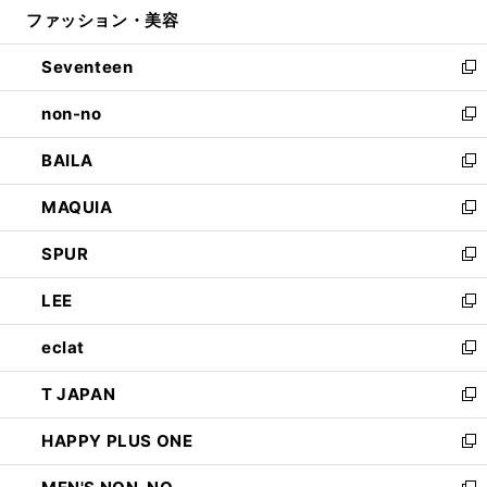
ファッション・美容
く
で
ド
ィ
開
ウ
ン
Seventeen
く
で
ド
新
開
ウ
し
non-no
く
で
い
新
開
ウ
し
BAILA
く
ィ
い
新
ン
ウ
し
MAQUIA
ド
ィ
い
新
ウ
ン
ウ
し
SPUR
で
ド
ィ
い
新
開
ウ
ン
ウ
し
LEE
く
で
ド
ィ
い
新
開
ウ
ン
ウ
し
eclat
く
で
ド
ィ
い
新
開
ウ
ン
ウ
し
T JAPAN
く
で
ド
ィ
い
新
開
ウ
ン
ウ
し
HAPPY PLUS ONE
く
で
ド
ィ
い
新
開
ウ
ン
ウ
し
く