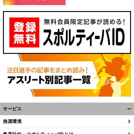
・
受
前
へ
サービス
開
く/
推奨環境
閉
じ