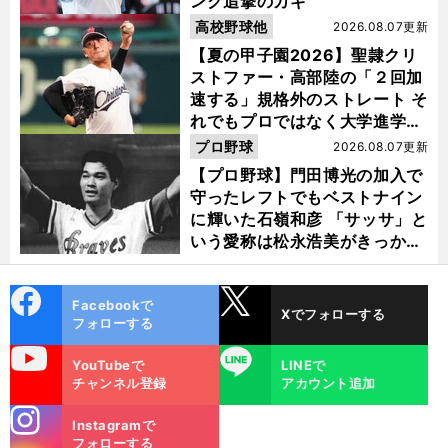
ンク追撃のカギ
高校野球他
2026.08.07更新
【夏の甲子園2026】聖隷クリ
ストファー・高部陸の「２回加
速する」規格外のストレート そ
れでもプロではなく大学進学を
選ぶ理由
プロ野球
2026.08.07更新
【プロ野球】門田博光の加入で
守ったレフトでもベストナイン
に輝いた石嶺和彦 「サッサ」と
いう愛称は松永浩美がきっか
け？
cebo
X
Facebookで
Xでフォローする
ok
フォローする
uTube
LINE
YouTubeで
LINEで
チャンネル登録
アカウント追加
stagra
Instagramで
m
フォローする