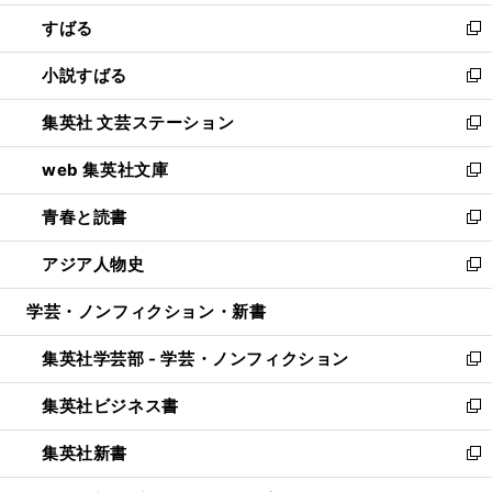
開
ウ
ン
すばる
く
で
ド
新
開
ウ
し
小説すばる
く
で
い
新
開
ウ
し
集英社 文芸ステーション
く
ィ
い
新
ン
ウ
し
web 集英社文庫
ド
ィ
い
新
ウ
ン
ウ
し
青春と読書
で
ド
ィ
い
新
開
ウ
ン
ウ
し
アジア人物史
く
で
ド
ィ
い
新
開
ウ
ン
ウ
し
学芸・ノンフィクション・新書
く
で
ド
ィ
い
開
ウ
ン
ウ
集英社学芸部 - 学芸・ノンフィクション
く
で
ド
ィ
新
開
ウ
ン
し
集英社ビジネス書
く
で
ド
い
新
開
ウ
ウ
し
集英社新書
く
で
ィ
い
新
開
ン
ウ
し