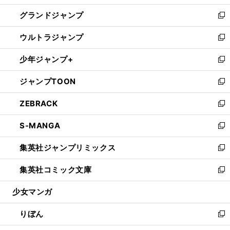
ウ
ン
ウ
し
グランドジャンプ
で
ド
ィ
い
新
開
ウ
ン
ウ
し
ウルトラジャンプ
く
で
ド
ィ
い
新
開
ウ
ン
ウ
し
少年ジャンプ+
く
で
ド
ィ
い
新
開
ウ
ン
ウ
し
ジャンプTOON
く
で
ド
ィ
い
新
開
ウ
ン
ウ
し
ZEBRACK
く
で
ド
ィ
い
新
開
ウ
ン
ウ
し
S-MANGA
く
で
ド
ィ
い
新
開
ウ
ン
ウ
し
集英社ジャンプリミックス
く
で
ド
ィ
い
新
開
ウ
ン
ウ
し
集英社コミック文庫
く
で
ド
ィ
い
新
開
ウ
ン
ウ
し
少女マンガ
く
で
ド
ィ
い
開
ウ
ン
ウ
りぼん
く
で
ド
ィ
新
開
ウ
ン
し