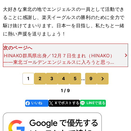
大好きな東北の地でエンジェルスの一員として活動でき
ることに感謝し、楽天イーグルスの勝利のために全力で
駆け抜けてまいります。日本一を目指し、私たちと一緒
に熱い声援を送りましょう！
次のページへ
HINAKO群馬県出身／12月７日生まれ（HINAKO）
――東北ゴールデンエンジェルスに入ろうと思った
契機は？その日来てくださった皆様を絶対に楽しま
せるという気持ちがとても伝わる場外パフォーマン
次
1
2
3
4
5
...
9
のページへ
ス
1 / 9
いいね
Xでポストする
LINEで送る
line
faceboo
x
k