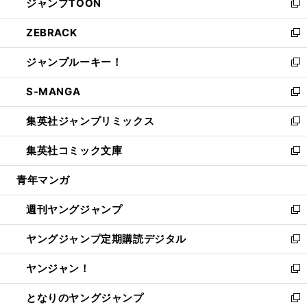
ジャンプTOON
く
で
ド
ィ
い
新
開
ウ
ン
ウ
し
ZEBRACK
く
で
ド
ィ
い
新
開
ウ
ン
ウ
し
ジャンプルーキー！
く
で
ド
ィ
い
新
開
ウ
ン
ウ
し
S-MANGA
く
で
ド
ィ
い
新
開
ウ
ン
ウ
し
集英社ジャンプリミックス
く
で
ド
ィ
い
新
開
ウ
ン
ウ
し
集英社コミック文庫
く
で
ド
ィ
い
新
開
ウ
ン
ウ
し
青年マンガ
く
で
ド
ィ
い
開
ウ
ン
ウ
週刊ヤングジャンプ
く
で
ド
ィ
新
開
ウ
ン
し
ヤングジャンプ定期購読デジタル
く
で
ド
い
新
開
ウ
ウ
し
ヤンジャン！
く
で
ィ
い
新
開
ン
ウ
し
となりのヤングジャンプ
く
ド
ィ
い
新