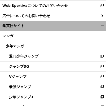
開
Web Sportivaについてのお問い合わせ
く
新
し
広告についてのお問い合わせ
い
ウ
集英社サイト
ィ
開
ン
く/
マンガ
ド
閉
ウ
じ
少年マンガ
で
る
開
週刊少年ジャンプ
く
新
し
ジャンプSQ
い
新
ウ
し
Vジャンプ
ィ
い
新
ン
ウ
し
最強ジャンプ
ド
ィ
い
新
ウ
ン
ウ
し
少年ジャンプ+
で
ド
ィ
い
新
開
ウ
ン
ウ
し