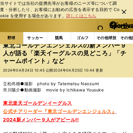
当サイトでは当社の提携先等がお客様のニーズ等について調
査・分析したり、お客様にお勧めの広告を表⽰する⽬的で Co
閉じ
okie を使⽤する場合があります。
詳しくはこちら
る
マイペ
web Sportiva (webスポルティーバ)
検索
メニュ
we
ー
野球の記事一覧
プロ野球
東北ゴールデンエンジェ
b
ジ
野球
サッカー
競馬
ゴルフ
その他球技
その他
ス
東北ゴールデンエンジェルスの新メンバー９
ポ
人が語る「楽天イーグルスの見どころ」「チ
ル
ャームポイント」など
テ
ィ
2024年04月24日 10:45 公開
2024年04月25日 10:44 更新
ー
バ
立松尚積●撮影 photo by Tatematsu Naozumi
市川陽介●動画撮影 movie by Ichikawa Yousuke
東北楽天ゴールデンイーグルス
公式チアリーダー『東北ゴールデンエンジェルス』
2024新メンバー９人がアピール!!