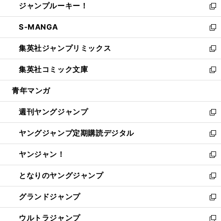
ジャンプルーキー！
く
で
ド
ィ
い
新
開
ウ
ン
ウ
し
S-MANGA
く
で
ド
ィ
い
新
開
ウ
ン
ウ
し
集英社ジャンプリミックス
く
で
ド
ィ
い
新
開
ウ
ン
ウ
し
集英社コミック文庫
く
で
ド
ィ
い
新
開
ウ
ン
ウ
し
青年マンガ
く
で
ド
ィ
い
開
ウ
ン
ウ
週刊ヤングジャンプ
く
で
ド
ィ
新
開
ウ
ン
し
ヤングジャンプ定期購読デジタル
く
で
ド
い
新
開
ウ
ウ
し
ヤンジャン！
く
で
ィ
い
新
開
ン
ウ
し
となりのヤングジャンプ
く
ド
ィ
い
新
ウ
ン
ウ
し
グランドジャンプ
で
ド
ィ
い
新
開
ウ
ン
ウ
し
ウルトラジャンプ
く
で
ド
ィ
い
新