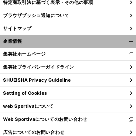
特定商取引法に基づく表示・その他の事項
ブラウザプッシュ通知について
・
藤
前
へ
サイトマップ
企業情報
開
く/
集英社ホームページ
新
閉
し
じ
集英社プライバシーガイドライン
い
る
ウ
SHUEISHA Privacy Guideline
ィ
ン
Setting of Cookies
ド
ウ
web Sportivaについて
で
開
Web Sportivaについてのお問い合わせ
く
新
し
広告についてのお問い合わせ
い