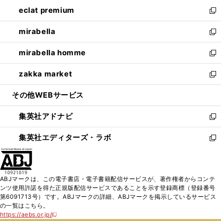
ウ
ン
ウ
し
eclat premium
く
で
ド
ィ
い
新
開
ウ
ン
ウ
し
mirabella
く
で
ド
ィ
い
新
開
ウ
ン
ウ
し
mirabella homme
く
で
ド
ィ
い
新
開
ウ
ン
ウ
し
zakka market
く
で
ド
ィ
い
新
開
ウ
ン
ウ
し
その他WEBサービス
く
で
ド
ィ
い
開
ウ
ン
ウ
集英社アドナビ
く
で
ド
ィ
新
開
ウ
ン
し
集英社エディターズ・ラボ
く
で
ド
い
新
開
ウ
ウ
し
く
で
ィ
い
開
ン
ウ
ABJマークは、この電子書店・電子書籍配信サービスが、著作権者からコンテ
く
ド
ィ
ンツ使用許諾を得た正規版配信サービスであることを示す登録商標（登録番号
ウ
ン
第6091713号）です。ABJマークの詳細、ABJマークを掲示しているサービス
で
ド
の一覧はこちら。
開
ウ
https://aebs.or.jp/
新