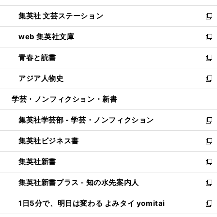
開
ウ
し
集英社 文芸ステーション
く
ィ
い
新
ン
ウ
し
web 集英社文庫
ド
ィ
い
新
ウ
ン
ウ
し
青春と読書
で
ド
ィ
い
新
開
ウ
ン
ウ
し
アジア人物史
く
で
ド
ィ
い
新
開
ウ
ン
ウ
し
学芸・ノンフィクション・新書
く
で
ド
ィ
い
開
ウ
ン
ウ
集英社学芸部 - 学芸・ノンフィクション
く
で
ド
ィ
新
開
ウ
ン
し
集英社ビジネス書
く
で
ド
い
新
開
ウ
ウ
し
集英社新書
く
で
ィ
い
新
開
ン
ウ
し
集英社新書プラス - 知の水先案内人
く
ド
ィ
い
新
ウ
ン
ウ
し
1日5分で、明日は変わる よみタイ yomitai
で
ド
ィ
い
新
開
ウ
ン
ウ
し