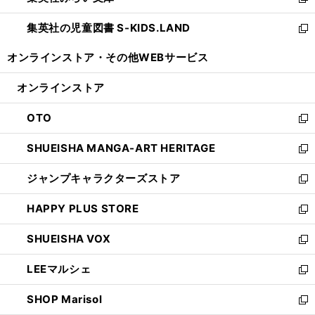
新
開
ウ
ン
し
集英社の児童図書 S-KIDS.LAND
く
で
ド
い
新
開
ウ
ウ
し
オンラインストア・
その他WEBサービス
く
で
ィ
い
開
ン
ウ
オンラインストア
く
ド
ィ
ウ
ン
OTO
で
ド
新
開
ウ
し
SHUEISHA MANGA-ART HERITAGE
く
で
い
新
開
ウ
し
ジャンプキャラクターズストア
く
ィ
い
新
ン
ウ
し
HAPPY PLUS STORE
ド
ィ
い
新
ウ
ン
ウ
し
SHUEISHA VOX
で
ド
ィ
い
新
開
ウ
ン
ウ
し
LEEマルシェ
く
で
ド
ィ
い
新
開
ウ
ン
ウ
し
SHOP Marisol
く
で
ド
ィ
い
新
開