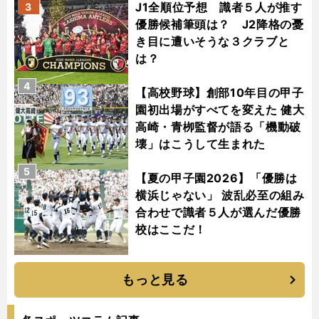
J1全順位予想 識者５人が推す
3
優勝候補筆頭は？ J2降格の憂
き目に遭いそうな３クラブと
は？
4
【高校野球】創部10年目の甲子
園初出場がすべてを変えた 健大
高崎・青栁監督が語る「機動破
壊」はこうして生まれた
5
【夏の甲子園2026】「優勝は
横浜じゃない」 波乱必至の組み
合わせで識者５人が選んだ優勝
校はここだ！
もっと見る