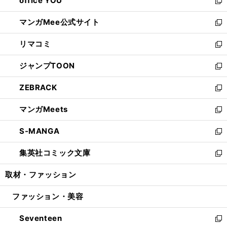
office YOU
く
で
ィ
い
新
開
ン
ウ
し
マンガMee公式サイト
く
ド
ィ
い
新
ウ
ン
ウ
し
リマコミ
で
ド
ィ
い
新
開
ウ
ン
ウ
し
ジャンプTOON
く
で
ド
ィ
い
新
開
ウ
ン
ウ
し
ZEBRACK
く
で
ド
ィ
い
新
開
ウ
ン
ウ
し
マンガMeets
く
で
ド
ィ
い
新
開
ウ
ン
ウ
し
S-MANGA
く
で
ド
ィ
い
新
開
ウ
ン
ウ
し
集英社コミック文庫
く
で
ド
ィ
い
新
開
ウ
ン
ウ
し
取材・ファッション
く
で
ド
ィ
い
開
ウ
ン
ウ
ファッション・美容
く
で
ド
ィ
開
ウ
ン
Seventeen
く
で
ド
新