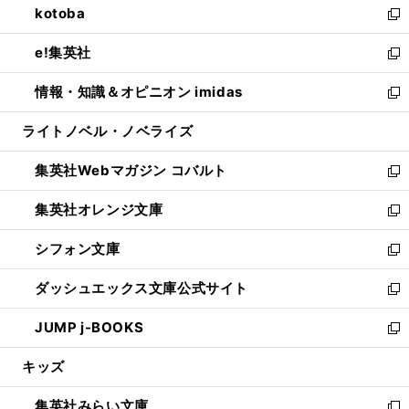
kotoba
く
で
ド
ィ
い
新
開
ウ
ン
ウ
し
e!集英社
く
で
ド
ィ
い
新
開
ウ
ン
ウ
し
情報・知識＆オピニオン imidas
く
で
ド
ィ
い
新
開
ウ
ン
ウ
し
ライトノベル・ノベライズ
く
で
ド
ィ
い
開
ウ
ン
ウ
集英社Webマガジン コバルト
く
で
ド
ィ
新
開
ウ
ン
し
集英社オレンジ文庫
く
で
ド
い
新
開
ウ
ウ
し
シフォン文庫
く
で
ィ
い
新
開
ン
ウ
し
ダッシュエックス文庫公式サイト
く
ド
ィ
い
新
ウ
ン
ウ
し
JUMP j-BOOKS
で
ド
ィ
い
新
開
ウ
ン
ウ
し
キッズ
く
で
ド
ィ
い
開
ウ
ン
ウ
集英社みらい文庫
く
で
ド
ィ