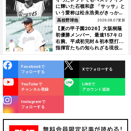
に輝いた石嶺和彦 「サッサ」と
いう愛称は松永浩美がきっか
け？
高校野球他
2026.08.07更新
【夏の甲子園2026】大阪桐蔭
初優勝メンバー、最速157キロ
右腕、平成初完封＆初本塁打...
指揮官たちの知られざる現役時
代
cebo
X
Facebookで
Xでフォローする
ok
フォローする
uTube
LINE
YouTubeで
LINEで
チャンネル登録
アカウント追加
stagra
Instagramで
m
フォローする