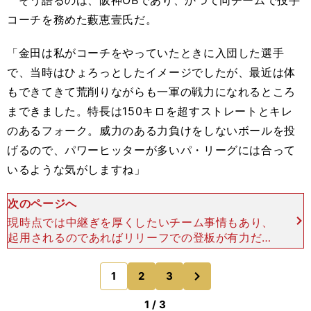
そう語るのは、阪神OBであり、かつて同チームで投手
コーチを務めた藪恵壹氏だ。
「金田は私がコーチをやっていたときに入団した選手
で、当時はひょろっとしたイメージでしたが、最近は体
もできてきて荒削りながらも一軍の戦力になれるところ
まできました。特長は150キロを超すストレートとキレ
のあるフォーク。威力のある力負けをしないボールを投
げるので、パワーヒッターが多いパ・リーグには合って
いるような気がしますね」
次のページへ
現時点では中継ぎを厚くしたいチーム事情もあり、
起用されるのであればリリーフでの登板が有力だ。
藪氏が続ける。「勝ち試合、負け試合関係なく、ま
ずはリリーフで投げることになるでしょうが、好投
次
1
2
3
のページへ
が続けば、クロ
1 / 3