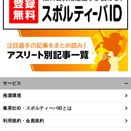
サービス
開
く/
推奨環境
閉
じ
集英社ID・スポルティーバIDとは
る
利用規約・会員規約