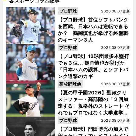
各スポーツコラム記事
プロ野球
2026.08.07更新
【プロ野球】首位ソフトバンク
を西武、日本ハムは逆転できる
か？ 鶴岡慎也が挙げる終盤戦
のキーマン３人
プロ野球
2026.08.07更新
【プロ野球】12球団最多本塁打
でも３位... 鶴岡慎也が挙げた
「日本ハムの誤算」とソフトバ
ンク追撃のカギ
高校野球他
2026.08.07更新
【夏の甲子園2026】聖隷クリ
ストファー・高部陸の「２回加
速する」規格外のストレート そ
れでもプロではなく大学進学を
選ぶ理由
プロ野球
2026.08.07更新
【プロ野球】門田博光の加入で
守ったレフトでもベストナイン