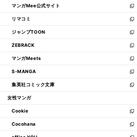
ウ
し
マンガMee公式サイト
く
ド
ィ
い
新
ウ
ン
ウ
し
リマコミ
で
ド
ィ
い
新
開
ウ
ン
ウ
し
ジャンプTOON
く
で
ド
ィ
い
新
開
ウ
ン
ウ
し
ZEBRACK
く
で
ド
ィ
い
新
開
ウ
ン
ウ
し
マンガMeets
く
で
ド
ィ
い
新
開
ウ
ン
ウ
し
S-MANGA
く
で
ド
ィ
い
新
開
ウ
ン
ウ
し
集英社コミック文庫
く
で
ド
ィ
い
新
開
ウ
ン
ウ
し
女性マンガ
く
で
ド
ィ
い
開
ウ
ン
ウ
Cookie
く
で
ド
ィ
新
開
ウ
ン
し
Cocohana
く
で
ド
い
新
開
ウ
ウ
し