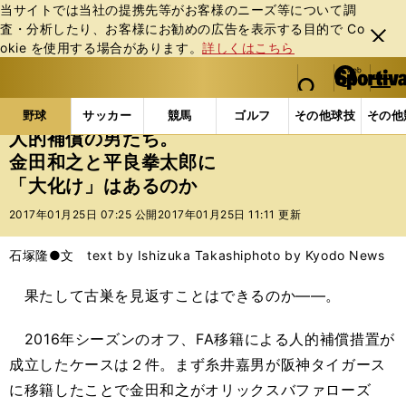
当サイトでは当社の提携先等がお客様のニーズ等について調
査・分析したり、お客様にお勧めの広告を表⽰する⽬的で Co
閉じ
okie を使⽤する場合があります。
詳しくはこちら
る
マイペ
web Sportiva (webスポルティーバ)
検索
メニュ
we
ー
野球の記事一覧
プロ野球
人的補償の男たち。金田
b
ジ
野球
サッカー
競馬
ゴルフ
その他球技
その他
ス
人的補償の男たち。
ポ
金田和之と平良拳太郎に
ル
「大化け」はあるのか
テ
ィ
2017年01月25日 07:25 公開
2017年01月25日 11:11 更新
ー
バ
石塚隆●文 text by Ishizuka Takashi
photo by Kyodo News
果たして古巣を見返すことはできるのか――。
2016年シーズンのオフ、FA移籍による人的補償措置が
成立したケースは２件。まず糸井嘉男が阪神タイガース
に移籍したことで金田和之がオリックスバファローズ