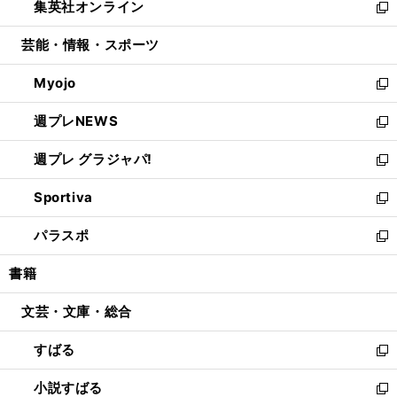
集英社オンライン
く
で
ド
ィ
い
新
開
ウ
ン
ウ
し
芸能・情報・スポーツ
く
で
ド
ィ
い
開
ウ
ン
ウ
Myojo
く
で
ド
ィ
新
開
ウ
ン
し
週プレNEWS
く
で
ド
い
新
開
ウ
ウ
し
週プレ グラジャパ!
く
で
ィ
い
新
開
ン
ウ
し
Sportiva
く
ド
ィ
い
新
ウ
ン
ウ
し
パラスポ
で
ド
ィ
い
新
開
ウ
ン
ウ
し
書籍
く
で
ド
ィ
い
開
ウ
ン
ウ
文芸・文庫・総合
く
で
ド
ィ
開
ウ
ン
すばる
く
で
ド
新
開
ウ
し
小説すばる
く
で
い
新