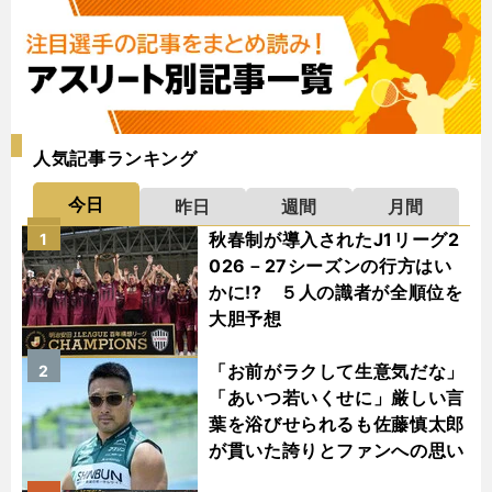
人気記事ランキング
今日
昨日
週間
月間
秋春制が導入されたJ1リーグ2
1
026－27シーズンの行方はい
かに!? ５人の識者が全順位を
大胆予想
「お前がラクして生意気だな」
2
「あいつ若いくせに」厳しい言
葉を浴びせられるも佐藤慎太郎
が貫いた誇りとファンへの思い