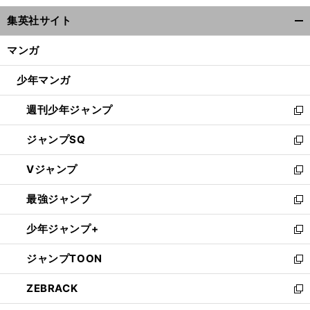
ウ
集英社サイト
ィ
開
ン
く/
マンガ
ド
閉
ウ
じ
少年マンガ
で
る
開
週刊少年ジャンプ
く
新
し
ジャンプSQ
い
新
ウ
し
Vジャンプ
ィ
い
新
ン
ウ
し
最強ジャンプ
ド
ィ
い
新
ウ
ン
ウ
し
少年ジャンプ+
で
ド
ィ
い
新
開
ウ
ン
ウ
し
ジャンプTOON
く
で
ド
ィ
い
新
開
ウ
ン
ウ
し
ZEBRACK
く
で
ド
ィ
い
新
開
ウ
ン
ウ
し