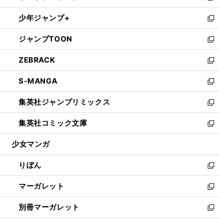
開
ウ
ン
ウ
し
少年ジャンプ+
く
で
ド
ィ
い
新
開
ウ
ン
ウ
し
ジャンプTOON
く
で
ド
ィ
い
新
開
ウ
ン
ウ
し
ZEBRACK
く
で
ド
ィ
い
新
開
ウ
ン
ウ
し
S-MANGA
く
で
ド
ィ
い
新
開
ウ
ン
ウ
し
集英社ジャンプリミックス
く
で
ド
ィ
い
新
開
ウ
ン
ウ
し
集英社コミック文庫
く
で
ド
ィ
い
新
開
ウ
ン
ウ
し
少女マンガ
く
で
ド
ィ
い
開
ウ
ン
ウ
りぼん
く
で
ド
ィ
新
開
ウ
ン
し
マーガレット
く
で
ド
い
新
開
ウ
ウ
し
別冊マーガレット
く
で
ィ
い
新
開
ン