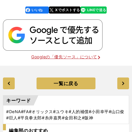
いいね
Xでポストする
LINEで送る
line
faceboo
x
k
Googleの「優先ソース」について
一覧に戻る
キーワード
#DeNA
#FA
#オリックス
#ユウキ
#人的補償
#小田幸平
#山口俊
#巨人
#平良拳太郎
#糸井嘉男
#金田和之
#阪神
編集部のおすすめ