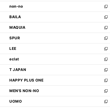
開
ウ
し
non-no
く
で
い
新
開
ウ
し
BAILA
く
ィ
い
新
ン
ウ
し
MAQUIA
ド
ィ
い
新
ウ
ン
ウ
し
SPUR
で
ド
ィ
い
新
開
ウ
ン
ウ
し
LEE
く
で
ド
ィ
い
新
開
ウ
ン
ウ
し
eclat
く
で
ド
ィ
い
新
開
ウ
ン
ウ
し
T JAPAN
く
で
ド
ィ
い
新
開
ウ
ン
ウ
し
HAPPY PLUS ONE
く
で
ド
ィ
い
新
開
ウ
ン
ウ
し
MEN'S NON-NO
く
で
ド
ィ
い
新
開
ウ
ン
ウ
し
UOMO
く
で
ド
ィ
い
新
開
ウ
ン
ウ
し