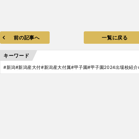
前の記事へ
一覧に戻る
キーワード
#新潟
#新潟産大付
#新潟産大付属
#甲子園
#甲子園2024出場校紹介
・
日
山
・
）
2024