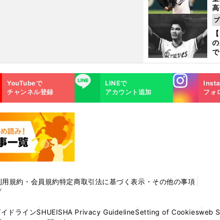
高
る
プ
ト
【
く
の
で
い
サ
Instagra
LINE
浩
YouTubeで
LINEで
Inst
m
チャンネル登録
アカウント追加
フォ
利用規約・会員規約
特定商取引法に基づく表示・その他の事項
プ
ガイドライン
SHUEISHA Privacy Guideline
Setting of Cookies
web 