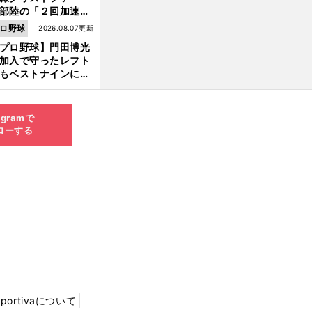
部陸の「２回加速す
」規格外のストレー
ロ野球
2026.08.07更新
 それでもプロではな
プロ野球】門田博光
大学進学を選ぶ理由
加入で守ったレフト
もベストナインに輝
た石嶺和彦 「サッ
」という愛称は松永
美がきっかけ？
agramで
ローする
Sportivaについて