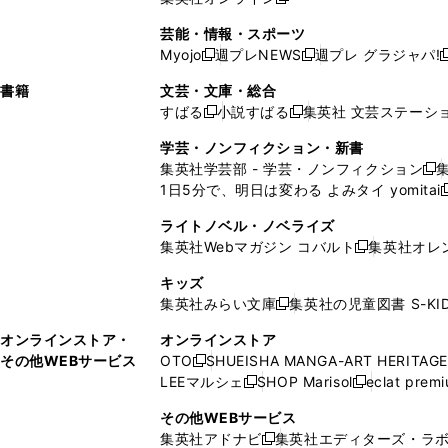
し
新
し
し
し
ン
ィ
ン
ン
開
で
開
で
い
し
い
い
い
ド
ン
ド
ド
芸能・情報・スポーツ
く
開
く
開
ウ
い
ウ
ウ
ウ
ウ
ド
ウ
ウ
Myojo
週プレNEWS
週プレ グラジャパ!
く
く
新
新
新
ィ
ウ
ィ
ィ
ィ
で
ウ
で
で
し
し
ン
ィ
ン
ン
ン
書籍
文芸・文庫・総合
開
で
開
開
い
い
ド
ン
ド
ド
ド
すばる
小説すばる
集英社 文芸ステーシ
く
開
く
く
新
新
ウ
ウ
ウ
ド
ウ
ウ
ウ
く
し
し
ィ
ィ
学芸・ノンフィクション・新書
で
ウ
で
で
で
い
い
ン
ン
集英社学芸部 - 学芸・ノンフィクション
開
で
開
開
開
新
ウ
ウ
ド
ド
1日5分で、明日は変わる よみタイ yomitai
く
開
く
く
く
し
新
ィ
ィ
ウ
ウ
く
い
ン
ン
ライトノベル・ノベライズ
で
で
ウ
ド
ド
集英社Webマガジン コバルト
集英社オレ
開
開
新
ィ
ウ
ウ
く
く
し
ン
キッズ
で
で
い
ド
集英社みらい文庫
集英社の児童図書 S-KID
開
開
新
ウ
ウ
く
く
し
ィ
オンラインストア・
オンラインストア
で
い
ン
その他WEBサービス
OTO
SHUEISHA MANGA-ART HERITAGE
開
新
ウ
ド
LEEマルシェ
SHOP Marisol
eclat prem
く
し
新
新
ィ
ウ
い
し
し
ン
その他WEBサービス
で
ウ
い
い
ド
集英社アドナビ
集英社エディターズ・ラ
開
新