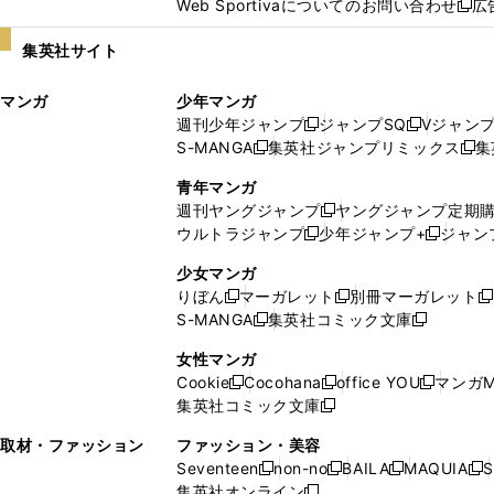
Web Sportivaについてのお問い合わせ
広
し
新
い
し
集英社サイト
ウ
い
ィ
ウ
マンガ
少年マンガ
ン
ィ
週刊少年ジャンプ
ジャンプSQ
Vジャン
ド
ン
新
新
S-MANGA
集英社ジャンプリミックス
集
ウ
ド
新
し
し
新
で
ウ
し
い
い
し
青年マンガ
開
で
い
ウ
ウ
い
週刊ヤングジャンプ
ヤングジャンプ定期
新
く
開
ウ
ィ
ィ
ウ
ウルトラジャンプ
少年ジャンプ+
ジャン
新
し
新
く
ィ
ン
ン
ィ
し
い
し
ン
ド
ド
ン
少女マンガ
い
ウ
い
ド
ウ
ウ
ド
りぼん
マーガレット
別冊マーガレット
新
新
新
ウ
ィ
ウ
ウ
で
で
ウ
S-MANGA
集英社コミック文庫
し
新
し
新
ィ
ン
ィ
で
開
開
で
い
し
い
し
ン
ド
ン
女性マンガ
開
く
く
開
ウ
い
ウ
い
ド
ウ
ド
Cookie
Cocohana
office YOU
マンガM
く
く
新
新
新
ィ
ウ
ィ
ウ
ウ
で
ウ
集英社コミック文庫
し
新
し
し
ン
ィ
ン
ィ
で
開
で
い
し
い
い
ド
ン
ド
ン
取材・ファッション
ファッション・美容
開
く
開
ウ
い
ウ
ウ
ウ
ド
ウ
ド
Seventeen
non-no
BAILA
MAQUIA
S
く
く
新
新
新
新
ィ
ウ
ィ
ィ
で
ウ
で
ウ
集英社オンライン