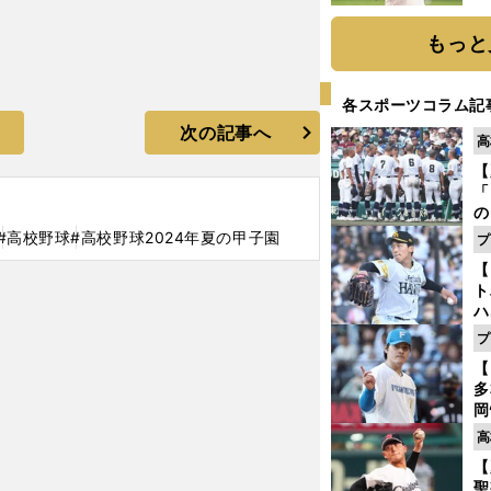
ト
く
もっと
各スポーツコラム記
次の記事へ
高
【
「
の
手
#高校野球
#高校野球2024年夏の甲⼦園
プ
年
【
だ
ト
ハ
】
プ
盤
【
多
岡
ハ
高
バ
【
聖