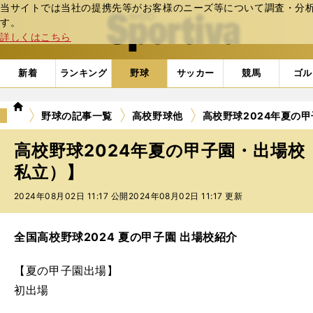
当サイトでは当社の提携先等がお客様のニーズ等について調査・分析し
web Sportiva (webスポルティーバ)
す。
詳しくはこちら
新着
ランキング
野球
サッカー
競馬
ゴル
we
野球の記事一覧
高校野球他
高校野球2024年夏の
b
ス
高校野球2024年夏の甲子園・出場
ポ
ル
私立）】
テ
2024年08月02日 11:17 公開
2024年08月02日 11:17 更新
ィ
ー
バ
全国高校野球2024 夏の甲子園 出場校紹介
【夏の甲子園出場】
初出場