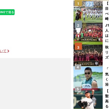
【
1
目
LINEで送る
べ
崎
「
J
2
て
人
は
に
と
秋
3
ついて
リ
ズ
4
を
「
気
く
浴
5
太
【
ァ
聖
高
る