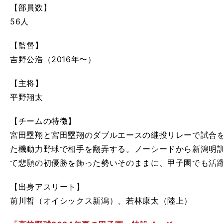
【部員数】
56人
【監督】
吉野公浩（2016年〜）
【主将】
平野翔太
【チームの特徴】
宮田塁翔と宮田塁翔のダブルエースの継投リレーで試合
た機動力野球で相手を翻弄する。ノーシードから新潟明
て悲願の初優勝を飾った勢いそのままに、甲子園でも活
【出身アスリート】
前川哲（オイシックス新潟）、若林康太（陸上）