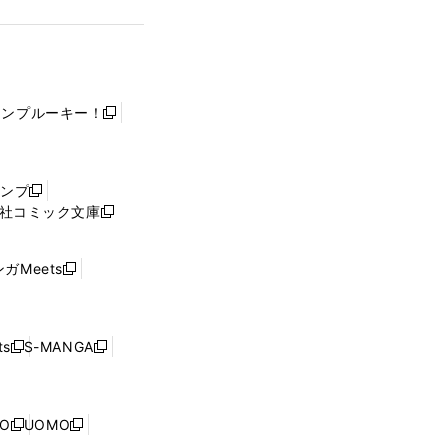
ャンプルーキー！
新
し
い
ウ
ャンプ
新
ィ
社コミック文庫
し
新
ン
い
し
ド
ウ
い
ウ
ガMeets
新
ィ
ウ
で
し
ン
ィ
開
い
ド
ン
く
ウ
ウ
ド
s
S-MANGA
新
新
ィ
で
ウ
し
し
ン
開
で
い
い
ド
く
開
ウ
ウ
ウ
NO
UOMO
く
新
新
ィ
ィ
で