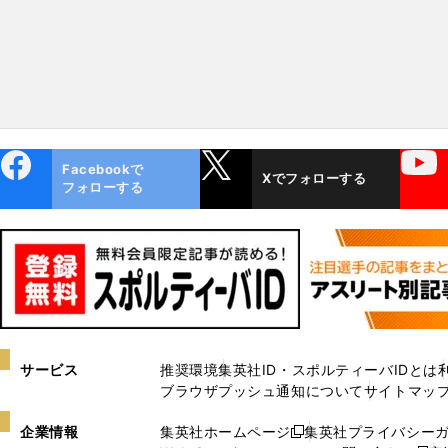
ebo
X
YouTube
Facebookで
Xでフォローする
ok
フォローする
サービス
推奨環境
集英社ID・スポルティーバIDとは
ブラウザプッシュ通知について
サイトマッ
企業情報
集英社ホームページ
集英社プライバシー
新