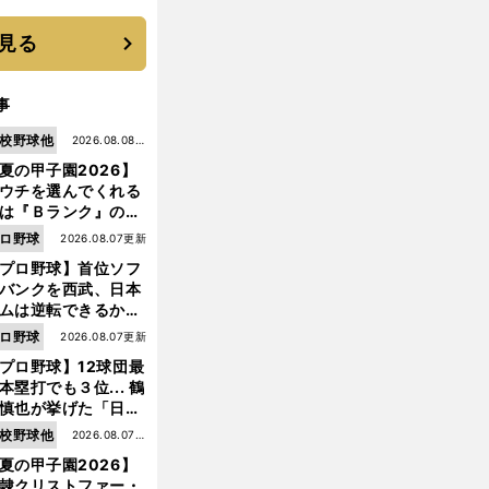
 それでもプロではな
大学進学を選ぶ理由
見る
事
校野球他
2026.08.08更
夏の甲子園2026】
新
ウチを選んでくれる
は『Ｂランク』の選
たち」 八幡商が15
ロ野球
2026.08.07更新
ぶり甲子園をつかん
プロ野球】首位ソフ
"名門復活"の舞台裏
バンクを西武、日本
ムは逆転できるか？
鶴岡慎也が挙げる終
高
・
長
長
・
）
】
ロ野球
2026.08.07更新
校野球2024年夏の甲子園
出場校【
野日大（
野
私立
戦のキーマン３人
プロ野球】12球団最
本塁打でも３位... 鶴
慎也が挙げた「日本
ムの誤算」とソフト
校野球他
2026.08.07更
ンク追撃のカギ
夏の甲子園2026】
新
隷クリストファー・