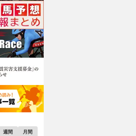
週間
月間