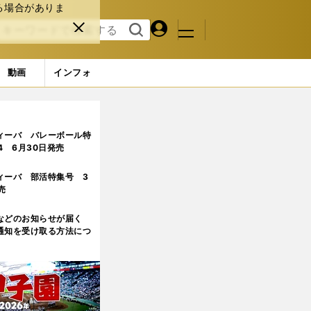
る場合がありま
マイペ
閉じ
検索
メニュ
ー
る
す
ジ
る
動画
インフォ
ィーバ バレーボール特
.4 6月30日発売
ィーバ 部活特集号 3
売
などのお知らせが届く
通知を受け取る方法につ