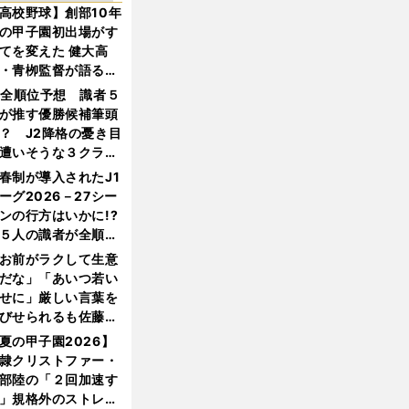
高校野球】創部10年
の甲子園初出場がす
てを変えた 健大高
・青栁監督が語る
機動破壊」はこうし
1全順位予想 識者５
生まれた
が推す優勝候補筆頭
？ J2降格の憂き目
遭いそうな３クラブ
は？
春制が導入されたJ1
ーグ2026－27シー
ンの行方はいかに!?
５人の識者が全順位
大胆予想
お前がラクして生意
だな」「あいつ若い
せに」厳しい言葉を
びせられるも佐藤慎
郎が貫いた誇りとフ
夏の甲子園2026】
ンへの思い
隷クリストファー・
部陸の「２回加速す
」規格外のストレー