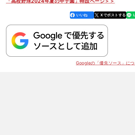
「高校野球2024年夏の甲子園」特設ページ＞＞
いいね
Xでポストする
line
faceboo
x
k
Googleの「優先ソース」に