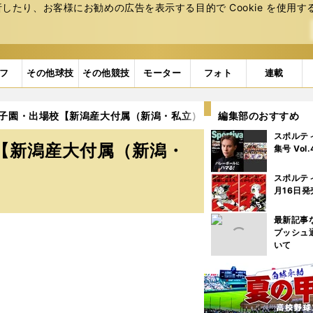
たり、お客様にお勧めの広告を表⽰する⽬的で Cookie を使⽤す
フ
その他球技
その他競技
モーター
フォト
連載
甲子園・出場校【新潟産大付属（新潟・私立）】
編集部のおすすめ
スポルテ
校【新潟産大付属（新潟・
集号 Vol
スポルテ
月16日発
最新記事
プッシュ
いて