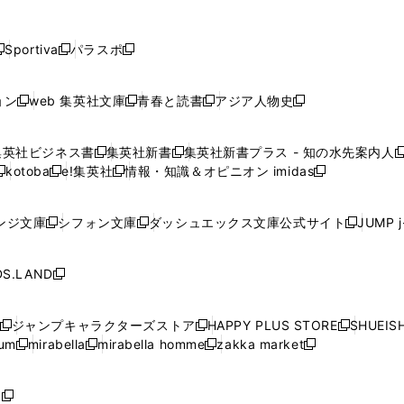
し
し
し
し
し
ン
ン
ン
ン
開
開
開
開
開
い
い
い
い
い
ド
ド
ド
ド
く
く
く
く
く
ウ
ウ
ウ
ウ
ウ
ウ
ウ
ウ
ウ
Sportiva
パラスポ
新
新
ィ
ィ
ィ
ィ
ィ
で
で
で
で
し
し
し
ン
ン
ン
ン
ン
開
開
開
開
い
い
い
ド
ド
ド
ド
ド
ョン
web 集英社文庫
青春と読書
アジア人物史
く
く
く
く
新
新
新
新
ウ
ウ
ウ
ウ
ウ
ウ
ウ
ウ
し
し
し
し
ィ
ィ
ィ
で
で
で
で
で
い
い
い
い
ン
ン
ン
集英社ビジネス書
集英社新書
集英社新書プラス - 知の水先案内人
開
開
開
開
開
新
新
新
ウ
ウ
ウ
ウ
ド
ド
ド
kotoba
e!集英社
情報・知識＆オピニオン imidas
く
く
く
く
く
新
し
新
し
新
ィ
ィ
ィ
ィ
ウ
ウ
ウ
し
し
い
し
い
し
ン
ン
ン
ン
で
で
で
い
い
ウ
い
ウ
い
ド
ド
ド
ド
ンジ文庫
シフォン文庫
ダッシュエックス文庫公式サイト
JUMP 
開
開
開
新
新
新
ウ
ウ
ィ
ウ
ィ
ウ
ウ
ウ
ウ
ウ
く
く
く
し
し
し
ィ
ィ
ン
ィ
ン
ィ
で
で
で
で
い
い
い
ン
ン
ド
ン
ド
ン
S.LAND
開
開
開
開
新
ウ
ウ
ウ
ド
ド
ウ
ド
ウ
ド
く
く
く
く
し
ィ
ィ
ィ
ウ
ウ
で
ウ
で
ウ
い
ン
ン
ン
ジャンプキャラクターズストア
HAPPY PLUS STORE
SHUEIS
で
で
開
で
開
で
新
新
新
ウ
ド
ド
ド
ium
mirabella
mirabella homme
zakka market
開
開
く
開
く
開
し
新
新
新
し
新
し
ィ
ウ
ウ
ウ
く
く
く
く
い
し
し
い
し
し
い
ン
で
で
で
ウ
い
い
ウ
い
い
ウ
ド
ボ
開
開
開
新