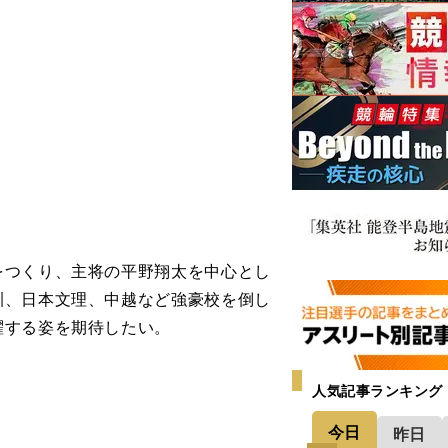
をつくり、主将の平野翔太を中心とし
訓、日本文理、中越など強豪校を倒し
躍する姿を期待したい。
人気記事ランキング
今日
昨日