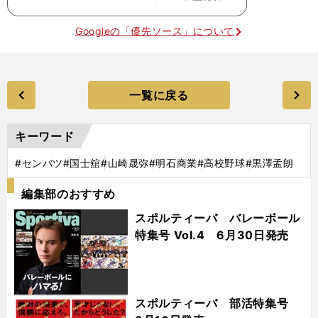
Googleの「優先ソース」について
一覧に戻る
キーワード
#センバツ
#国士舘
#山崎晟弥
#明石商業
#高校野球
#黒澤孟朗
編集部のおすすめ
スポルティーバ バレーボール
特集号 Vol.4 6月30日発売
スポルティーバ 部活特集号