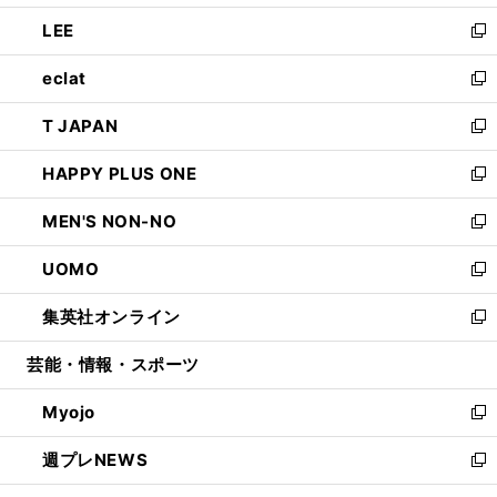
開
ウ
ン
ウ
し
LEE
く
で
ド
ィ
い
新
開
ウ
ン
ウ
し
eclat
く
で
ド
ィ
い
新
開
ウ
ン
ウ
し
T JAPAN
く
で
ド
ィ
い
新
開
ウ
ン
ウ
し
HAPPY PLUS ONE
く
で
ド
ィ
い
新
開
ウ
ン
ウ
し
MEN'S NON-NO
く
で
ド
ィ
い
新
開
ウ
ン
ウ
し
UOMO
く
で
ド
ィ
い
新
開
ウ
ン
ウ
し
集英社オンライン
く
で
ド
ィ
い
新
開
ウ
ン
ウ
し
芸能・情報・スポーツ
く
で
ド
ィ
い
開
ウ
ン
ウ
Myojo
く
で
ド
ィ
新
開
ウ
ン
し
週プレNEWS
く
で
ド
い
新
開
ウ
ウ
し