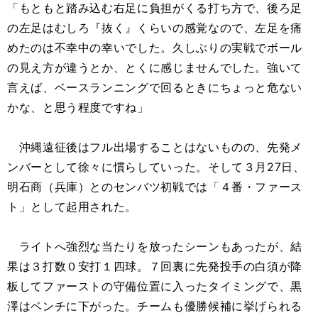
「もともと踏み込む右足に負担がくる打ち方で、後ろ足
の左足はむしろ『抜く』くらいの感覚なので、左足を痛
めたのは不幸中の幸いでした。久しぶりの実戦でボール
の見え方が違うとか、とくに感じませんでした。強いて
言えば、ベースランニングで回るときにちょっと危ない
かな、と思う程度ですね」
沖縄遠征後はフル出場することはないものの、先発メ
ンバーとして徐々に慣らしていった。そして３月27日、
明石商（兵庫）とのセンバツ初戦では「４番・ファース
ト」として起用された。
ライトへ強烈な当たりを放ったシーンもあったが、結
果は３打数０安打１四球。７回裏に先発投手の白須が降
板してファーストの守備位置に入ったタイミングで、黒
澤はベンチに下がった。チームも優勝候補に挙げられる