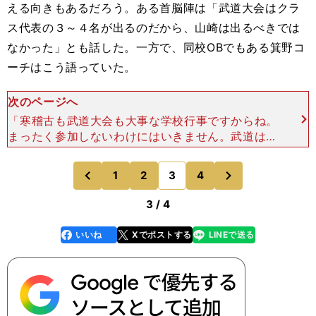
える向きもあるだろう。ある首脳陣は「武道大会はクラ
ス代表の３～４名が出るのだから、山崎は出るべきでは
なかった」とも話した。一方で、同校OBでもある箕野コ
ーチはこう語っていた。
次のページへ
「寒稽古も武道大会も大事な学校行事ですからね。
まったく参加しないわけにはいきません。武道は柔
道と剣道の選択制なんですけど、僕が在学中は『野
球部はケガの少ない剣道を選ぶように』と言われて
次
1
2
3
4
のページへ
のページへ
いました。今はと
前
3 / 4
いいね
Xでポストする
LINEで送る
line
faceboo
x
k