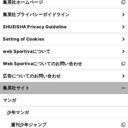
集英社ホームページ
新
閉
し
じ
集英社プライバシーガイドライン
い
る
ウ
SHUEISHA Privacy Guideline
ィ
ン
Setting of Cookies
ド
ウ
web Sportivaについて
で
開
Web Sportivaについてのお問い合わせ
く
新
し
広告についてのお問い合わせ
い
ウ
集英社サイト
ィ
開
ン
く/
マンガ
ド
閉
ウ
じ
少年マンガ
で
る
開
週刊少年ジャンプ
く
新