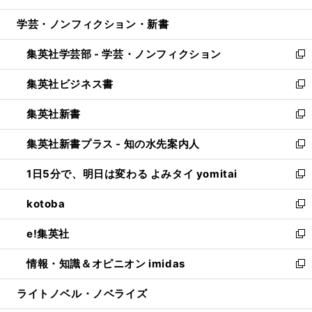
開
ウ
ン
ウ
し
学芸・ノンフィクション・新書
く
で
ド
ィ
い
開
ウ
ン
ウ
集英社学芸部 - 学芸・ノンフィクション
く
で
ド
ィ
新
開
ウ
ン
し
集英社ビジネス書
く
で
ド
い
新
開
ウ
ウ
し
集英社新書
く
で
ィ
い
新
開
ン
ウ
し
集英社新書プラス - 知の水先案内人
く
ド
ィ
い
新
ウ
ン
ウ
し
1日5分で、明日は変わる よみタイ yomitai
で
ド
ィ
い
新
開
ウ
ン
ウ
し
kotoba
く
で
ド
ィ
い
新
開
ウ
ン
ウ
し
e!集英社
く
で
ド
ィ
い
新
開
ウ
ン
ウ
し
情報・知識＆オピニオン imidas
く
で
ド
ィ
い
新
開
ウ
ン
ウ
し
ライトノベル・ノベライズ
く
で
ド
ィ
い
開
ウ
ン
ウ