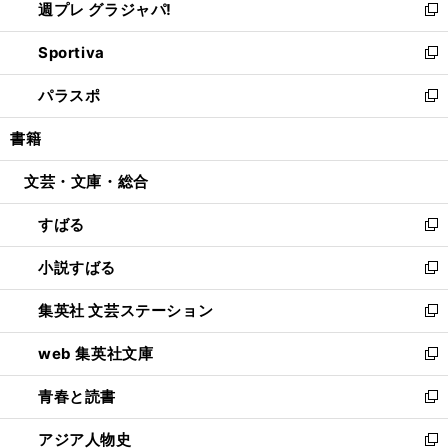
週プレ グラジャパ!
く
で
ィ
い
新
開
ン
ウ
し
Sportiva
く
ド
ィ
い
新
ウ
ン
ウ
し
パラスポ
で
ド
ィ
い
新
開
ウ
ン
ウ
し
書籍
く
で
ド
ィ
い
開
ウ
ン
ウ
文芸・文庫・総合
く
で
ド
ィ
開
ウ
ン
すばる
く
で
ド
新
開
ウ
し
小説すばる
く
で
い
新
開
ウ
し
集英社 文芸ステーション
く
ィ
い
新
ン
ウ
し
web 集英社文庫
ド
ィ
い
新
ウ
ン
ウ
し
青春と読書
で
ド
ィ
い
新
開
ウ
ン
ウ
し
アジア人物史
く
で
ド
ィ
い
新