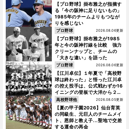
【プロ野球】掛布雅之が指摘す
る「今の阪神に足りないもの」
1985年のチームよりもつなが
りを感じない
プロ野球
2026.08.06更新
【プロ野球】掛布雅之が1985
年と今の阪神打線を比較 強力
クリーンナップと、チームの
「大きな違い」を語った
プロ野球
2026.08.06更新
【江川卓伝】１年夏で「高校野
球は終わった」と悟った江川卓
の控え投手は、公式戦わずか16
イニングの登板で大洋から２位
指名を受けた
高校野球他
2026.08.05更新
【夏の甲子園2026】仙台育英
の同級生、元巨人のチームメイ
ト、恩師と教え子...聖地で交差
する運命の再会