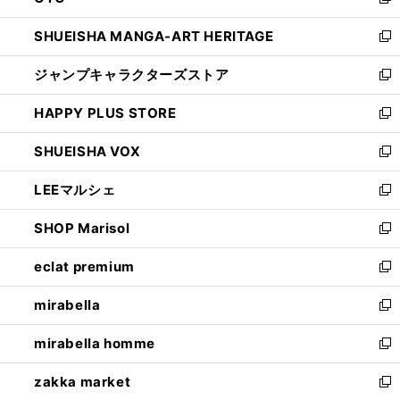
新
開
ウ
し
SHUEISHA MANGA-ART HERITAGE
く
で
い
新
開
ウ
し
ジャンプキャラクターズストア
く
ィ
い
新
ン
ウ
し
HAPPY PLUS STORE
ド
ィ
い
新
ウ
ン
ウ
し
SHUEISHA VOX
で
ド
ィ
い
新
開
ウ
ン
ウ
し
LEEマルシェ
く
で
ド
ィ
い
新
開
ウ
ン
ウ
し
SHOP Marisol
く
で
ド
ィ
い
新
開
ウ
ン
ウ
し
eclat premium
く
で
ド
ィ
い
新
開
ウ
ン
ウ
し
mirabella
く
で
ド
ィ
い
新
開
ウ
ン
ウ
し
mirabella homme
く
で
ド
ィ
い
新
開
ウ
ン
ウ
し
zakka market
く
で
ド
ィ
い
新