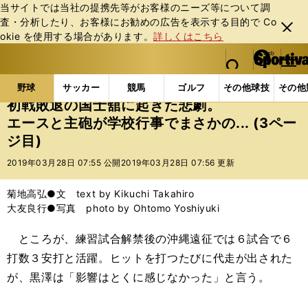
当サイトでは当社の提携先等がお客様のニーズ等について調
査・分析したり、お客様にお勧めの広告を表⽰する⽬的で Co
閉じ
okie を使⽤する場合があります。
詳しくはこちら
る
マイペ
web Sportiva (webスポルティーバ)
検索
メニュ
we
ー
野球の記事一覧
高校野球他
初戦敗退の国士舘に起き
b
ジ
野球
サッカー
競馬
ゴルフ
その他球技
その他
ス
初戦敗退の国士舘に起きた悲劇。
ポ
エースと主砲が学校行事でまさかの... (3ペー
ル
ジ目)
テ
ィ
2019年03月28日 07:55 公開
2019年03月28日 07:56 更新
ー
バ
菊地高弘●文 text by Kikuchi Takahiro
大友良行●写真 photo by Ohtomo Yoshiyuki
ところが、練習試合解禁後の沖縄遠征では６試合で６
打数３安打と活躍。ヒットを打つたびに代走が出された
が、黒澤は「影響はとくに感じなかった」と言う。