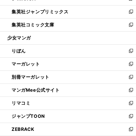
開
ウ
ン
ウ
し
集英社ジャンプリミックス
く
で
ド
ィ
い
新
開
ウ
ン
ウ
し
集英社コミック文庫
く
で
ド
ィ
い
新
開
ウ
ン
ウ
し
少女マンガ
く
で
ド
ィ
い
開
ウ
ン
ウ
りぼん
く
で
ド
ィ
新
開
ウ
ン
し
マーガレット
く
で
ド
い
新
開
ウ
ウ
し
別冊マーガレット
く
で
ィ
い
新
開
ン
ウ
し
マンガMee公式サイト
く
ド
ィ
い
新
ウ
ン
ウ
し
リマコミ
で
ド
ィ
い
新
開
ウ
ン
ウ
し
ジャンプTOON
く
で
ド
ィ
い
新
開
ウ
ン
ウ
し
ZEBRACK
く
で
ド
ィ
い
新
開
ウ