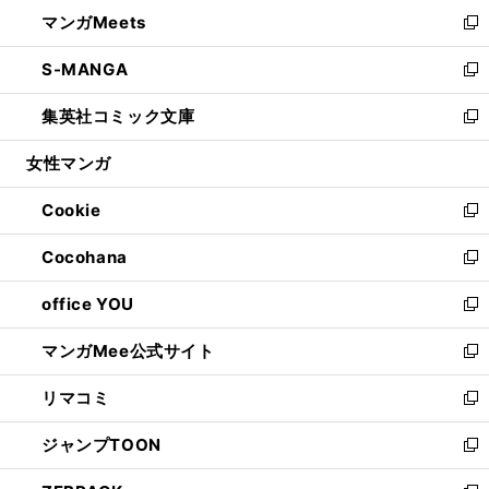
ン
ウ
し
マンガMeets
く
で
ド
ィ
い
新
開
ウ
ン
ウ
し
S-MANGA
く
で
ド
ィ
い
新
開
ウ
ン
ウ
し
集英社コミック文庫
く
で
ド
ィ
い
新
開
ウ
ン
ウ
し
女性マンガ
く
で
ド
ィ
い
開
ウ
ン
ウ
Cookie
く
で
ド
ィ
新
開
ウ
ン
し
Cocohana
く
で
ド
い
新
開
ウ
ウ
し
office YOU
く
で
ィ
い
新
開
ン
ウ
し
マンガMee公式サイト
く
ド
ィ
い
新
ウ
ン
ウ
し
リマコミ
で
ド
ィ
い
新
開
ウ
ン
ウ
し
ジャンプTOON
く
で
ド
ィ
い
新
開
ウ
ン
ウ
し