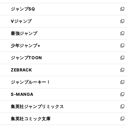
し
ジャンプSQ
い
新
ウ
し
Vジャンプ
ィ
い
新
ン
ウ
し
最強ジャンプ
ド
ィ
い
新
ウ
ン
ウ
し
少年ジャンプ+
で
ド
ィ
い
新
開
ウ
ン
ウ
し
ジャンプTOON
く
で
ド
ィ
い
新
開
ウ
ン
ウ
し
ZEBRACK
く
で
ド
ィ
い
新
開
ウ
ン
ウ
し
ジャンプルーキー！
く
で
ド
ィ
い
新
開
ウ
ン
ウ
し
S-MANGA
く
で
ド
ィ
い
新
開
ウ
ン
ウ
し
集英社ジャンプリミックス
く
で
ド
ィ
い
新
開
ウ
ン
ウ
し
集英社コミック文庫
く
で
ド
ィ
い
新
開
ウ
ン
ウ
し