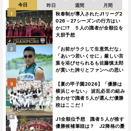
今日
昨日
週間
月間
秋春制が導入されたJ1リーグ2
1
026－27シーズンの行方はい
かに!? ５人の識者が全順位を
大胆予想
「お前がラクして生意気だな」
2
「あいつ若いくせに」厳しい言
葉を浴びせられるも佐藤慎太郎
が貫いた誇りとファンへの思い
【夏の甲子園2026】「優勝は
3
横浜じゃない」 波乱必至の組み
合わせで識者５人が選んだ優勝
校はここだ！
4
J1全順位予想 識者５人が推す
優勝候補筆頭は？ J2降格の憂