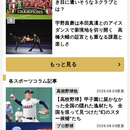
き目に遭いそうな３クラブと
は？
5
宇野昌磨は本田真凜とのアイス
ダンスで新境地を切り開く 高
橋大輔の証言とも重なる課題と
楽しさ
もっと見る
各スポーツコラム記事
高校野球他
2026.08.06更新
【高校野球】甲子園に届かなか
った全国の隠れた逸材たち 全
国を巡って見つけた"幻のスタ
ー候補"たち
プロ野球
2026.08.06更新