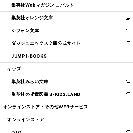
集英社Webマガジン コバルト
く
で
ド
ィ
新
開
ウ
ン
し
集英社オレンジ文庫
く
で
ド
い
新
開
ウ
ウ
し
シフォン文庫
く
で
ィ
い
新
開
ン
ウ
し
ダッシュエックス文庫公式サイト
く
ド
ィ
い
新
ウ
ン
ウ
し
JUMP j-BOOKS
で
ド
ィ
い
新
開
ウ
ン
ウ
し
キッズ
く
で
ド
ィ
い
開
ウ
ン
ウ
集英社みらい文庫
く
で
ド
ィ
新
開
ウ
ン
し
集英社の児童図書 S-KIDS.LAND
く
で
ド
い
新
開
ウ
ウ
し
オンラインストア・
その他WEBサービス
く
で
ィ
い
開
ン
ウ
オンラインストア
く
ド
ィ
ウ
ン
OTO
で
ド