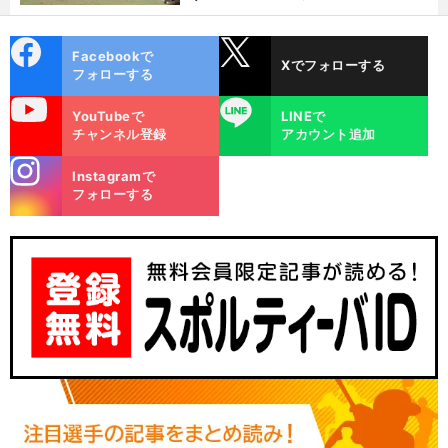
cebo
X
Facebookで
Xでフォローする
ok
フォローする
uTube
LINE
YouTubeで
LINEで
チャンネル登録
アカウント追加
stagra
Instagramで
m
フォローする