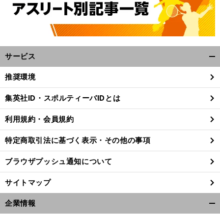
サービス
開
く/
推奨環境
閉
じ
集英社ID・スポルティーバIDとは
る
利用規約・会員規約
特定商取引法に基づく表示・その他の事項
ブラウザプッシュ通知について
サイトマップ
企業情報
開
前
へ
く/