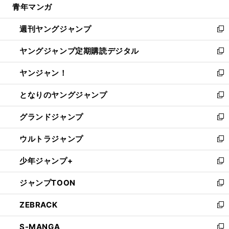
青年マンガ
く
で
ド
ィ
い
開
ウ
ン
ウ
週刊ヤングジャンプ
く
で
ド
ィ
新
開
ウ
ン
し
ヤングジャンプ定期購読デジタル
く
で
ド
い
新
開
ウ
ウ
し
ヤンジャン！
く
で
ィ
い
新
開
ン
ウ
し
となりのヤングジャンプ
く
ド
ィ
い
新
ウ
ン
ウ
し
グランドジャンプ
で
ド
ィ
い
新
開
ウ
ン
ウ
し
ウルトラジャンプ
く
で
ド
ィ
い
新
開
ウ
ン
ウ
し
少年ジャンプ+
く
で
ド
ィ
い
新
開
ウ
ン
ウ
し
ジャンプTOON
く
で
ド
ィ
い
新
開
ウ
ン
ウ
し
ZEBRACK
く
で
ド
ィ
い
新
開
ウ
ン
ウ
し
S-MANGA
く
で
ド
ィ
い
新