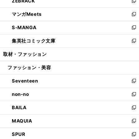
ZEBRACK
く
で
ド
ィ
い
新
開
ウ
ン
ウ
し
マンガMeets
く
で
ド
ィ
い
新
開
ウ
ン
ウ
し
S-MANGA
く
で
ド
ィ
い
新
開
ウ
ン
ウ
し
集英社コミック文庫
く
で
ド
ィ
い
新
開
ウ
ン
ウ
し
取材・ファッション
く
で
ド
ィ
い
開
ウ
ン
ウ
ファッション・美容
く
で
ド
ィ
開
ウ
ン
Seventeen
く
で
ド
新
開
ウ
し
non-no
く
で
い
新
開
ウ
し
BAILA
く
ィ
い
新
ン
ウ
し
MAQUIA
ド
ィ
い
新
ウ
ン
ウ
し
SPUR
で
ド
ィ
い
新