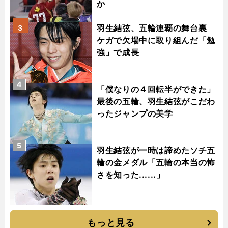
か
羽生結弦、五輪連覇の舞台裏
3
ケガで欠場中に取り組んだ「勉
強」で成長
4
「僕なりの４回転半ができた」
最後の五輪、羽生結弦がこだわ
ったジャンプの美学
5
羽生結弦が一時は諦めたソチ五
輪の金メダル「五輪の本当の怖
さを知った......」
もっと見る