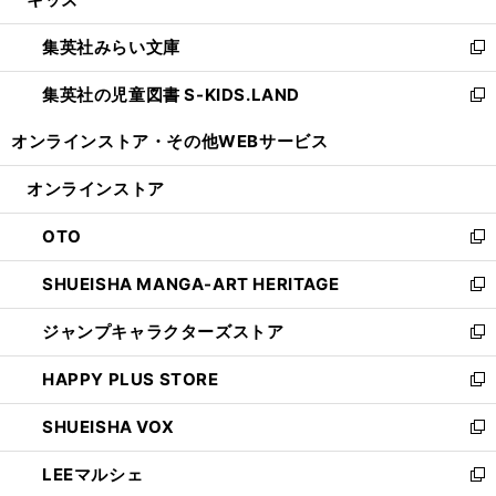
ド
ィ
い
開
ウ
ン
ウ
集英社みらい文庫
く
で
ド
ィ
新
開
ウ
ン
し
集英社の児童図書 S-KIDS.LAND
く
で
ド
い
新
開
ウ
ウ
し
オンラインストア・
その他WEBサービス
く
で
ィ
い
開
ン
ウ
オンラインストア
く
ド
ィ
ウ
ン
OTO
で
ド
新
開
ウ
し
SHUEISHA MANGA-ART HERITAGE
く
で
い
新
開
ウ
し
ジャンプキャラクターズストア
く
ィ
い
新
ン
ウ
し
HAPPY PLUS STORE
ド
ィ
い
新
ウ
ン
ウ
し
SHUEISHA VOX
で
ド
ィ
い
新
開
ウ
ン
ウ
し
LEEマルシェ
く
で
ド
ィ
い
新