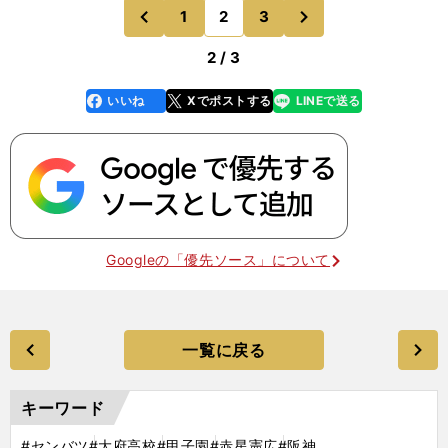
るからこそ、「高校野球は面白い」と考えている。
次
1
2
3
のページへ
のページへ
「ドームではな
前
2 / 3
いいね
Xでポストする
LINEで送る
line
faceboo
x
k
Googleの「優先ソース」について
一覧に戻る
キーワード
#センバツ
#大府高校
#甲子園
#赤星憲広
#阪神