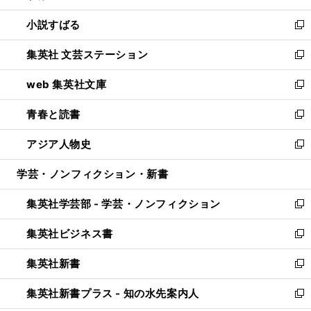
開
ウ
し
小説すばる
く
で
い
新
開
ウ
し
集英社 文芸ステーション
く
ィ
い
新
ン
ウ
し
web 集英社文庫
ド
ィ
い
新
ウ
ン
ウ
し
青春と読書
で
ド
ィ
い
新
開
ウ
ン
ウ
し
アジア人物史
く
で
ド
ィ
い
新
開
ウ
ン
ウ
し
学芸・ノンフィクション・新書
く
で
ド
ィ
い
開
ウ
ン
ウ
集英社学芸部 - 学芸・ノンフィクション
く
で
ド
ィ
新
開
ウ
ン
し
集英社ビジネス書
く
で
ド
い
新
開
ウ
ウ
し
集英社新書
く
で
ィ
い
新
開
ン
ウ
し
集英社新書プラス - 知の水先案内人
く
ド
ィ
い
新
ウ
ン
ウ
し