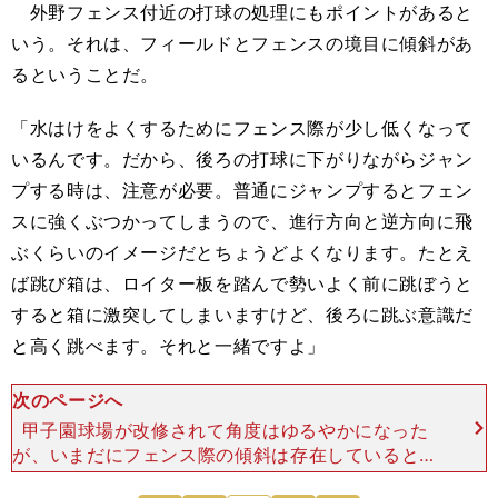
外野フェンス付近の打球の処理にもポイントがあると
いう。それは、フィールドとフェンスの境目に傾斜があ
るということだ。
「水はけをよくするためにフェンス際が少し低くなって
いるんです。だから、後ろの打球に下がりながらジャン
プする時は、注意が必要。普通にジャンプするとフェン
スに強くぶつかってしまうので、進行方向と逆方向に飛
ぶくらいのイメージだとちょうどよくなります。たとえ
ば跳び箱は、ロイター板を踏んで勢いよく前に跳ぼうと
すると箱に激突してしまいますけど、後ろに跳ぶ意識だ
と高く跳べます。それと一緒ですよ」
次のページへ
甲子園球場が改修されて角度はゆるやかになった
が、いまだにフェンス際の傾斜は存在しているとい
う。 しかし赤星は、そんな甲子園球場で行なわれ