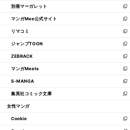
ウ
ウ
し
別冊マーガレット
く
で
ィ
い
新
開
ン
ウ
し
マンガMee公式サイト
く
ド
ィ
い
新
ウ
ン
ウ
し
リマコミ
で
ド
ィ
い
新
開
ウ
ン
ウ
し
ジャンプTOON
く
で
ド
ィ
い
新
開
ウ
ン
ウ
し
ZEBRACK
く
で
ド
ィ
い
新
開
ウ
ン
ウ
し
マンガMeets
く
で
ド
ィ
い
新
開
ウ
ン
ウ
し
S-MANGA
く
で
ド
ィ
い
新
開
ウ
ン
ウ
し
集英社コミック文庫
く
で
ド
ィ
い
新
開
ウ
ン
ウ
し
女性マンガ
く
で
ド
ィ
い
開
ウ
ン
ウ
Cookie
く
で
ド
ィ
新
開
ウ
ン
し