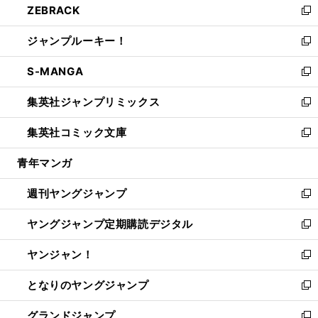
ZEBRACK
く
で
ド
ィ
い
新
開
ウ
ン
ウ
し
ジャンプルーキー！
く
で
ド
ィ
い
新
開
ウ
ン
ウ
し
S-MANGA
く
で
ド
ィ
い
新
開
ウ
ン
ウ
し
集英社ジャンプリミックス
く
で
ド
ィ
い
新
開
ウ
ン
ウ
し
集英社コミック文庫
く
で
ド
ィ
い
新
開
ウ
ン
ウ
し
青年マンガ
く
で
ド
ィ
い
開
ウ
ン
ウ
週刊ヤングジャンプ
く
で
ド
ィ
新
開
ウ
ン
し
ヤングジャンプ定期購読デジタル
く
で
ド
い
新
開
ウ
ウ
し
ヤンジャン！
く
で
ィ
い
新
開
ン
ウ
し
となりのヤングジャンプ
く
ド
ィ
い
新
ウ
ン
ウ
し
グランドジャンプ
で
ド
ィ
い