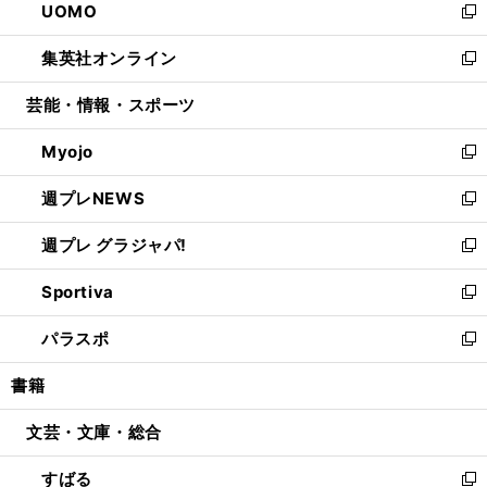
UOMO
く
で
ド
ィ
い
新
開
ウ
ン
ウ
し
集英社オンライン
く
で
ド
ィ
い
新
開
ウ
ン
ウ
し
芸能・情報・スポーツ
く
で
ド
ィ
い
開
ウ
ン
ウ
Myojo
く
で
ド
ィ
新
開
ウ
ン
し
週プレNEWS
く
で
ド
い
新
開
ウ
ウ
し
週プレ グラジャパ!
く
で
ィ
い
新
開
ン
ウ
し
Sportiva
く
ド
ィ
い
新
ウ
ン
ウ
し
パラスポ
で
ド
ィ
い
新
開
ウ
ン
ウ
し
書籍
く
で
ド
ィ
い
開
ウ
ン
ウ
文芸・文庫・総合
く
で
ド
ィ
開
ウ
ン
すばる
く
で
ド
新