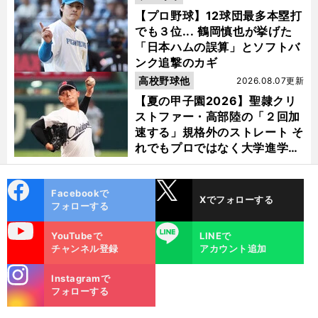
【プロ野球】12球団最多本塁打
でも３位... 鶴岡慎也が挙げた
「日本ハムの誤算」とソフトバ
ンク追撃のカギ
高校野球他
2026.08.07更新
【夏の甲子園2026】聖隷クリ
ストファー・高部陸の「２回加
速する」規格外のストレート そ
れでもプロではなく大学進学を
選ぶ理由
cebo
X
Facebookで
Xでフォローする
ok
フォローする
uTube
LINE
YouTubeで
LINEで
チャンネル登録
アカウント追加
stagra
Instagramで
m
フォローする