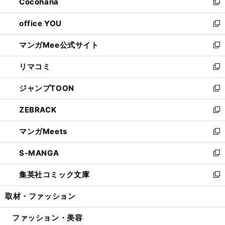
Cocohana
く
で
ド
い
新
開
ウ
ウ
し
office YOU
く
で
ィ
い
新
開
ン
ウ
し
マンガMee公式サイト
く
ド
ィ
い
新
ウ
ン
ウ
し
リマコミ
で
ド
ィ
い
新
開
ウ
ン
ウ
し
ジャンプTOON
く
で
ド
ィ
い
新
開
ウ
ン
ウ
し
ZEBRACK
く
で
ド
ィ
い
新
開
ウ
ン
ウ
し
マンガMeets
く
で
ド
ィ
い
新
開
ウ
ン
ウ
し
S-MANGA
く
で
ド
ィ
い
新
開
ウ
ン
ウ
し
集英社コミック文庫
く
で
ド
ィ
い
新
開
ウ
ン
ウ
し
取材・ファッション
く
で
ド
ィ
い
開
ウ
ン
ウ
ファッション・美容
く
で
ド
ィ