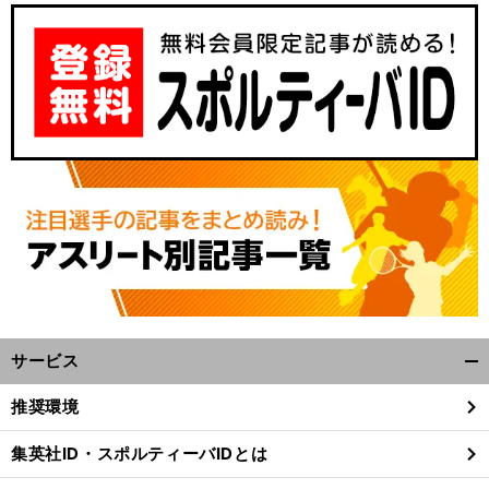
サービス
開
く/
推奨環境
閉
じ
集英社ID・スポルティーバIDとは
る