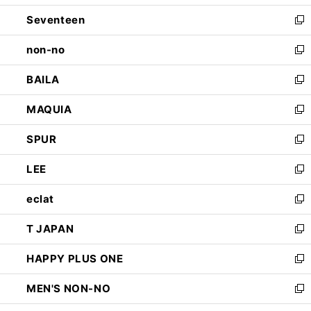
開
ウ
ン
Seventeen
く
で
ド
新
開
ウ
し
non-no
く
で
い
新
開
ウ
し
BAILA
く
ィ
い
新
ン
ウ
し
MAQUIA
ド
ィ
い
新
ウ
ン
ウ
し
SPUR
で
ド
ィ
い
新
開
ウ
ン
ウ
し
LEE
く
で
ド
ィ
い
新
開
ウ
ン
ウ
し
eclat
く
で
ド
ィ
い
新
開
ウ
ン
ウ
し
T JAPAN
く
で
ド
ィ
い
新
開
ウ
ン
ウ
し
HAPPY PLUS ONE
く
で
ド
ィ
い
新
開
ウ
ン
ウ
し
MEN'S NON-NO
く
で
ド
ィ
い
新
開
ウ
ン
ウ
し