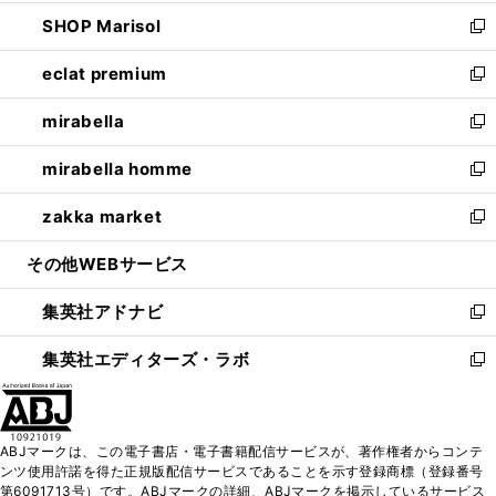
開
ウ
ン
ウ
し
SHOP Marisol
く
で
ド
ィ
い
新
開
ウ
ン
ウ
し
eclat premium
く
で
ド
ィ
い
新
開
ウ
ン
ウ
し
mirabella
く
で
ド
ィ
い
新
開
ウ
ン
ウ
し
mirabella homme
く
で
ド
ィ
い
新
開
ウ
ン
ウ
し
zakka market
く
で
ド
ィ
い
新
開
ウ
ン
ウ
し
その他WEBサービス
く
で
ド
ィ
い
開
ウ
ン
ウ
集英社アドナビ
く
で
ド
ィ
新
開
ウ
ン
し
集英社エディターズ・ラボ
く
で
ド
い
新
開
ウ
ウ
し
く
で
ィ
い
開
ン
ウ
ABJマークは、この電子書店・電子書籍配信サービスが、著作権者からコンテ
く
ド
ィ
ンツ使用許諾を得た正規版配信サービスであることを示す登録商標（登録番号
ウ
ン
第6091713号）です。ABJマークの詳細、ABJマークを掲示しているサービス