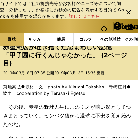
当サイトでは当社の提携先等がお客様のニーズ等について調
査・分析したり、お客様にお勧めの広告を表⽰する⽬的で Co
閉じ
okie を使⽤する場合があります。
詳しくはこちら
る
マイペ
web Sportiva (webスポルティーバ)
検索
メニュ
we
ー
野球の記事一覧
高校野球他
赤星憲広が吐き捨てた
b
ジ
野球
サッカー
競馬
ゴルフ
その他球技
その他
ス
赤星憲広が吐き捨てた忌まわしい記憶
ポ
「甲子園に行くんじゃなかった」 (2ページ
ル
目)
テ
ィ
2019年03月18日 07:35 公開
2019年03月18日 15:36 更新
ー
バ
菊地高弘●取材・文 photo by Kikuchi Takahiro 寺崎江月●
協力 cooperation by Terasaki Egetsu
その後、赤星の野球人生にこのミスが暗い影としてつ
きまとっていく。センバツ後から送球に不安を覚え始め
たのだ。