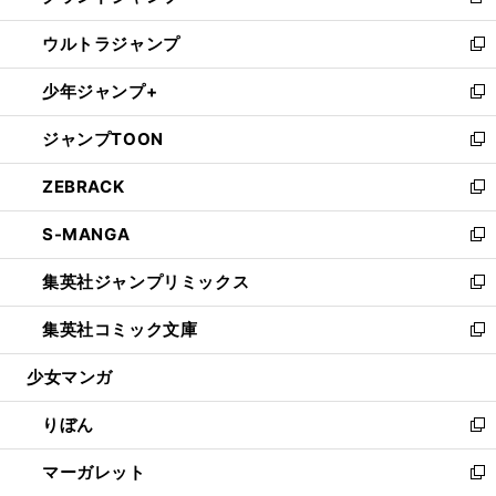
新
開
ウ
ン
ウ
し
ウルトラジャンプ
く
で
ド
ィ
い
新
開
ウ
ン
ウ
し
少年ジャンプ+
く
で
ド
ィ
い
新
開
ウ
ン
ウ
し
ジャンプTOON
く
で
ド
ィ
い
新
開
ウ
ン
ウ
し
ZEBRACK
く
で
ド
ィ
い
新
開
ウ
ン
ウ
し
S-MANGA
く
で
ド
ィ
い
新
開
ウ
ン
ウ
し
集英社ジャンプリミックス
く
で
ド
ィ
い
新
開
ウ
ン
ウ
し
集英社コミック文庫
く
で
ド
ィ
い
新
開
ウ
ン
ウ
し
少女マンガ
く
で
ド
ィ
い
開
ウ
ン
ウ
りぼん
く
で
ド
ィ
新
開
ウ
ン
し
マーガレット
く
で
ド
い
新
開