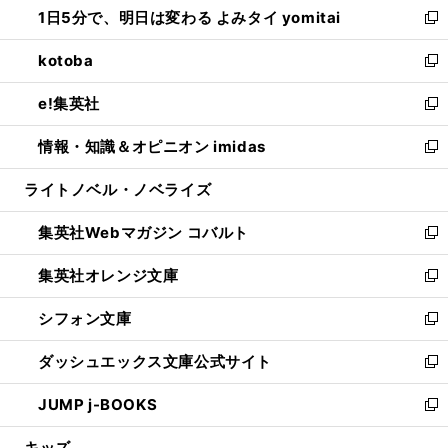
1日5分で、明日は変わる よみタイ yomitai
で
ド
ィ
い
新
開
ウ
ン
ウ
し
kotoba
く
で
ド
ィ
い
新
開
ウ
ン
ウ
し
e!集英社
く
で
ド
ィ
い
新
開
ウ
ン
ウ
し
情報・知識＆オピニオン imidas
く
で
ド
ィ
い
新
開
ウ
ン
ウ
し
ライトノベル・ノベライズ
く
で
ド
ィ
い
開
ウ
ン
ウ
集英社Webマガジン コバルト
く
で
ド
ィ
新
開
ウ
ン
し
集英社オレンジ文庫
く
で
ド
い
新
開
ウ
ウ
し
シフォン文庫
く
で
ィ
い
新
開
ン
ウ
し
ダッシュエックス文庫公式サイト
く
ド
ィ
い
新
ウ
ン
ウ
し
JUMP j-BOOKS
で
ド
ィ
い
新
開
ウ
ン
ウ
し
キッズ
く
で