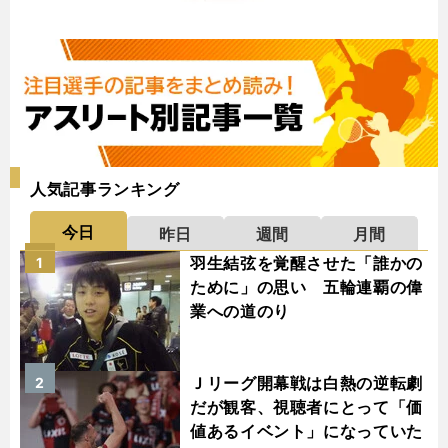
人気記事ランキング
今日
昨日
週間
月間
羽生結弦を覚醒させた「誰かの
1
ために」の思い 五輪連覇の偉
業への道のり
Ｊリーグ開幕戦は白熱の逆転劇
2
だが観客、視聴者にとって「価
値あるイベント」になっていた