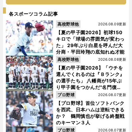
各スポーツコラム記事
高校野球他
2026.08.09更新
【夏の甲子園2026】初球150
キロで「球場の雰囲気が変わっ
た」 29年ぶり白星を呼んだ大
分商・平田玲翔の底知れぬ才能
高校野球他
2026.08.08更新
【夏の甲子園2026】「ウチを
選んでくれるのは『Ｂランク』
の選手たち」 八幡商が15年ぶ
り甲子園をつかんだ"名門復
活"の舞台裏
プロ野球
2026.08.07更新
【プロ野球】首位ソフトバンク
を西武、日本ハムは逆転できる
か？ 鶴岡慎也が挙げる終盤戦
のキーマン３人
プロ野球
2026.08.07更新