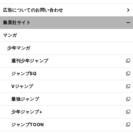
し
広告についてのお問い合わせ
い
ウ
集英社サイト
ィ
開
ン
く/
マンガ
ド
閉
ウ
じ
少年マンガ
で
る
開
週刊少年ジャンプ
く
新
し
ジャンプSQ
い
新
ウ
し
Vジャンプ
ィ
い
新
ン
ウ
し
最強ジャンプ
ド
ィ
い
新
ウ
ン
ウ
し
少年ジャンプ+
で
ド
ィ
い
新
開
ウ
ン
ウ
し
ジャンプTOON
く
で
ド
ィ
い
新
開
ウ
ン
ウ
し