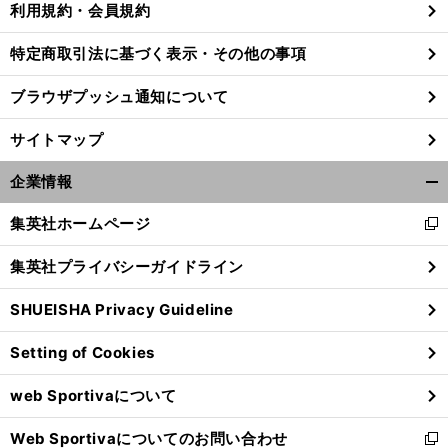
利用規約・会員規約
特定商取引法に基づく表示・その他の事項
前
ブラウザプッシュ通知について
へ
サイトマップ
企業情報
開
く/
集英社ホームページ
新
閉
し
じ
集英社プライバシーガイドライン
い
る
ウ
SHUEISHA Privacy Guideline
ィ
ン
Setting of Cookies
ド
ウ
web Sportivaについて
で
開
Web Sportivaについてのお問い合わせ
く
新