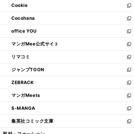
Cookie
く
で
ド
ィ
新
開
ウ
ン
し
Cocohana
く
で
ド
い
新
開
ウ
ウ
し
office YOU
く
で
ィ
い
新
開
ン
ウ
し
マンガMee公式サイト
く
ド
ィ
い
新
ウ
ン
ウ
し
リマコミ
で
ド
ィ
い
新
開
ウ
ン
ウ
し
ジャンプTOON
く
で
ド
ィ
い
新
開
ウ
ン
ウ
し
ZEBRACK
く
で
ド
ィ
い
新
開
ウ
ン
ウ
し
マンガMeets
く
で
ド
ィ
い
新
開
ウ
ン
ウ
し
S-MANGA
く
で
ド
ィ
い
新
開
ウ
ン
ウ
し
集英社コミック文庫
く
で
ド
ィ
い
新
開
ウ
ン
ウ
し
取材・ファッション
く