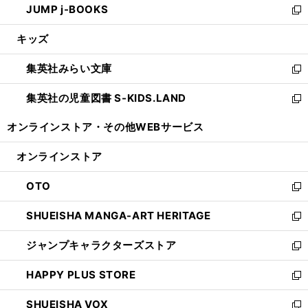
JUMP j-BOOKS
で
ド
ィ
い
新
開
ウ
ン
ウ
し
キッズ
く
で
ド
ィ
い
開
ウ
ン
ウ
集英社みらい文庫
く
で
ド
ィ
新
開
ウ
ン
し
集英社の児童図書 S-KIDS.LAND
く
で
ド
い
新
開
ウ
ウ
し
オンラインストア・
その他WEBサービス
く
で
ィ
い
開
ン
ウ
オンラインストア
く
ド
ィ
ウ
ン
OTO
で
ド
新
開
ウ
し
SHUEISHA MANGA-ART HERITAGE
く
で
い
新
開
ウ
し
ジャンプキャラクターズストア
く
ィ
い
新
ン
ウ
し
HAPPY PLUS STORE
ド
ィ
い
新
ウ
ン
ウ
し
SHUEISHA VOX
で
ド
ィ
い
新