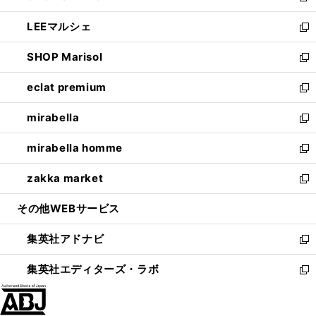
開
ウ
ン
ウ
し
LEEマルシェ
く
で
ド
ィ
い
新
開
ウ
ン
ウ
し
SHOP Marisol
く
で
ド
ィ
い
新
開
ウ
ン
ウ
し
eclat premium
く
で
ド
ィ
い
新
開
ウ
ン
ウ
し
mirabella
く
で
ド
ィ
い
新
開
ウ
ン
ウ
し
mirabella homme
く
で
ド
ィ
い
新
開
ウ
ン
ウ
し
zakka market
く
で
ド
ィ
い
新
開
ウ
ン
ウ
し
その他WEBサービス
く
で
ド
ィ
い
開
ウ
ン
ウ
集英社アドナビ
く
で
ド
ィ
新
開
ウ
ン
し
集英社エディターズ・ラボ
く
で
ド
い
新
開
ウ
ウ
し
く
で
ィ
い
開