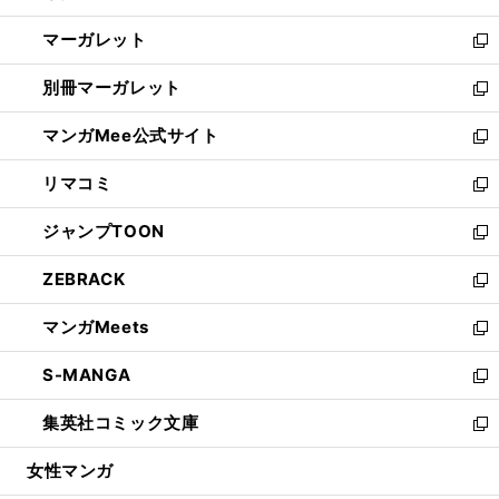
開
ウ
ン
し
マーガレット
く
で
ド
い
新
開
ウ
ウ
し
別冊マーガレット
く
で
ィ
い
新
開
ン
ウ
し
マンガMee公式サイト
く
ド
ィ
い
新
ウ
ン
ウ
し
リマコミ
で
ド
ィ
い
新
開
ウ
ン
ウ
し
ジャンプTOON
く
で
ド
ィ
い
新
開
ウ
ン
ウ
し
ZEBRACK
く
で
ド
ィ
い
新
開
ウ
ン
ウ
し
マンガMeets
く
で
ド
ィ
い
新
開
ウ
ン
ウ
し
S-MANGA
く
で
ド
ィ
い
新
開
ウ
ン
ウ
し
集英社コミック文庫
く
で
ド
ィ
い
新
開
ウ
ン
ウ
し
女性マンガ
く
で
ド
ィ
い
開
ウ
ン
ウ