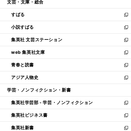
文芸・文庫・総合
く
で
ド
ィ
開
ウ
ン
すばる
く
で
ド
新
開
ウ
し
小説すばる
く
で
い
新
開
ウ
し
集英社 文芸ステーション
く
ィ
い
新
ン
ウ
し
web 集英社文庫
ド
ィ
い
新
ウ
ン
ウ
し
青春と読書
で
ド
ィ
い
新
開
ウ
ン
ウ
し
アジア人物史
く
で
ド
ィ
い
新
開
ウ
ン
ウ
し
学芸・ノンフィクション・新書
く
で
ド
ィ
い
開
ウ
ン
ウ
集英社学芸部 - 学芸・ノンフィクション
く
で
ド
ィ
新
開
ウ
ン
し
集英社ビジネス書
く
で
ド
い
新
開
ウ
ウ
し
集英社新書
く
で
ィ
い
新