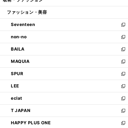
で
ド
ィ
い
開
ウ
ン
ウ
ファッション・美容
く
で
ド
ィ
開
ウ
ン
Seventeen
く
で
ド
新
開
ウ
し
non-no
く
で
い
新
開
ウ
し
BAILA
く
ィ
い
新
ン
ウ
し
MAQUIA
ド
ィ
い
新
ウ
ン
ウ
し
SPUR
で
ド
ィ
い
新
開
ウ
ン
ウ
し
LEE
く
で
ド
ィ
い
新
開
ウ
ン
ウ
し
eclat
く
で
ド
ィ
い
新
開
ウ
ン
ウ
し
T JAPAN
く
で
ド
ィ
い
新
開
ウ
ン
ウ
し
HAPPY PLUS ONE
く
で
ド
ィ
い
新