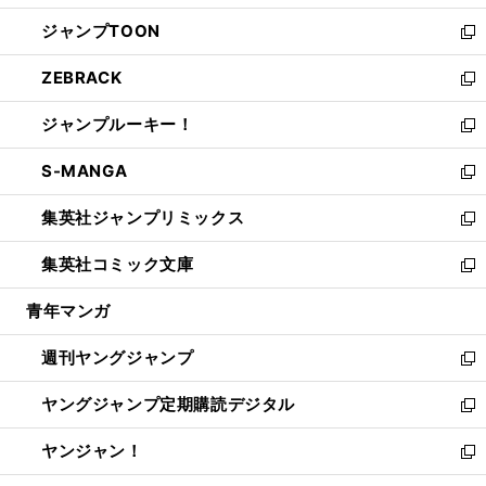
開
ウ
ン
ウ
し
ジャンプTOON
く
で
ド
ィ
い
新
開
ウ
ン
ウ
し
ZEBRACK
く
で
ド
ィ
い
新
開
ウ
ン
ウ
し
ジャンプルーキー！
く
で
ド
ィ
い
新
開
ウ
ン
ウ
し
S-MANGA
く
で
ド
ィ
い
新
開
ウ
ン
ウ
し
集英社ジャンプリミックス
く
で
ド
ィ
い
新
開
ウ
ン
ウ
し
集英社コミック文庫
く
で
ド
ィ
い
新
開
ウ
ン
ウ
し
青年マンガ
く
で
ド
ィ
い
開
ウ
ン
ウ
週刊ヤングジャンプ
く
で
ド
ィ
新
開
ウ
ン
し
ヤングジャンプ定期購読デジタル
く
で
ド
い
新
開
ウ
ウ
し
ヤンジャン！
く
で
ィ
い
新
開
ン
ウ
し