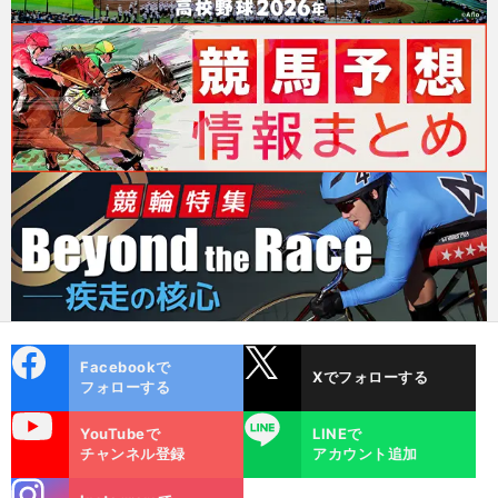
cebo
X
Facebookで
Xでフォローする
ok
フォローする
uTube
LINE
YouTubeで
LINEで
チャンネル登録
アカウント追加
stagra