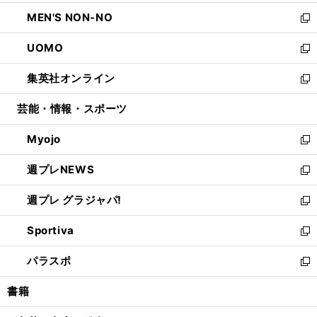
開
ウ
ン
ウ
し
MEN'S NON-NO
く
で
ド
ィ
い
新
開
ウ
ン
ウ
し
UOMO
く
で
ド
ィ
い
新
開
ウ
ン
ウ
し
集英社オンライン
く
で
ド
ィ
い
新
開
ウ
ン
ウ
し
芸能・情報・スポーツ
く
で
ド
ィ
い
開
ウ
ン
ウ
Myojo
く
で
ド
ィ
新
開
ウ
ン
し
週プレNEWS
く
で
ド
い
新
開
ウ
ウ
し
週プレ グラジャパ!
く
で
ィ
い
新
開
ン
ウ
し
Sportiva
く
ド
ィ
い
新
ウ
ン
ウ
し
パラスポ
で
ド
ィ
い
新
開
ウ
ン
ウ
し
書籍
く
で
ド
ィ
い
開
ウ
ン
ウ