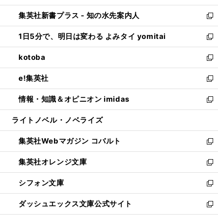
開
ン
ウ
し
集英社新書プラス - 知の水先案内人
く
ド
ィ
い
新
ウ
ン
ウ
し
1日5分で、明日は変わる よみタイ yomitai
で
ド
ィ
い
新
開
ウ
ン
ウ
し
kotoba
く
で
ド
ィ
い
新
開
ウ
ン
ウ
し
e!集英社
く
で
ド
ィ
い
新
開
ウ
ン
ウ
し
情報・知識＆オピニオン imidas
く
で
ド
ィ
い
新
開
ウ
ン
ウ
し
ライトノベル・ノベライズ
く
で
ド
ィ
い
開
ウ
ン
ウ
集英社Webマガジン コバルト
く
で
ド
ィ
新
開
ウ
ン
し
集英社オレンジ文庫
く
で
ド
い
新
開
ウ
ウ
し
シフォン文庫
く
で
ィ
い
新
開
ン
ウ
し
ダッシュエックス文庫公式サイト
く
ド
ィ
い
新
ウ
ン
ウ
し