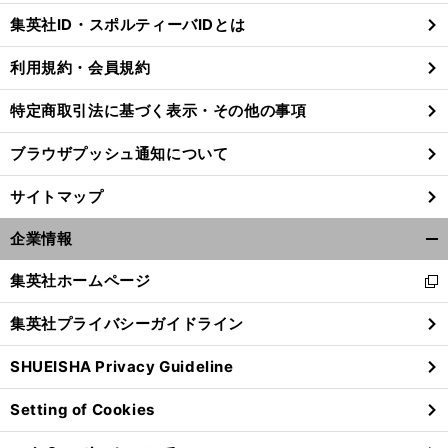
じ
集英社ID・スポルティーバIDとは
る
利用規約・会員規約
特定商取引法に基づく表示・その他の事項
ブラウザプッシュ通知について
サイトマップ
企業情報
開
く/
集英社ホームページ
新
閉
し
じ
集英社プライバシーガイドライン
い
る
ウ
SHUEISHA Privacy Guideline
ィ
ン
Setting of Cookies
ド
ウ