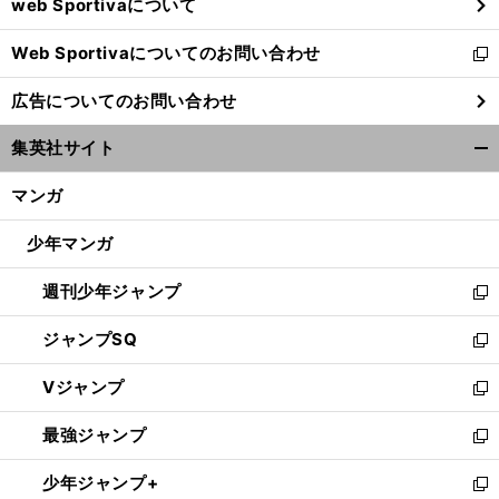
web Sportivaについて
で
開
Web Sportivaについてのお問い合わせ
く
新
し
広告についてのお問い合わせ
い
ウ
集英社サイト
ィ
開
ン
く/
マンガ
ド
閉
ウ
じ
少年マンガ
で
る
開
週刊少年ジャンプ
く
新
し
ジャンプSQ
い
新
ウ
し
Vジャンプ
ィ
い
新
ン
ウ
し
最強ジャンプ
ド
ィ
い
新
ウ
ン
ウ
し
少年ジャンプ+
で
ド
ィ
い
新