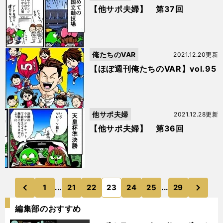
【他サポ夫婦】 第37回
俺たちのVAR
2021.12.20更新
【ほぼ週刊俺たちのVAR】vol.95
他サポ夫婦
2021.12.28更新
【他サポ夫婦】 第36回
次
1
...
21
22
23
24
25
...
29
のページへ
のページへ
前
編集部のおすすめ