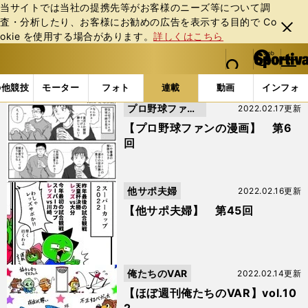
当サイトでは当社の提携先等がお客様のニーズ等について調
査・分析したり、お客様にお勧めの広告を表⽰する⽬的で Co
閉じ
okie を使⽤する場合があります。
詳しくはこちら
る
マイペ
web Sportiva (webスポルティーバ)
検索
メニュ
we
ー
連載コラム
スポマン！ (23ページ目)
b
ジ
の他競技
モーター
フォト
連載
動画
インフォ
ス
プロ野球ファン
2022.02.17更新
ポ
ル
の漫画
【プロ野球ファンの漫画】 第6
テ
回
ィ
ー
バ
他サポ夫婦
2022.02.16更新
【他サポ夫婦】 第45回
俺たちのVAR
2022.02.14更新
【ほぼ週刊俺たちのVAR】vol.10