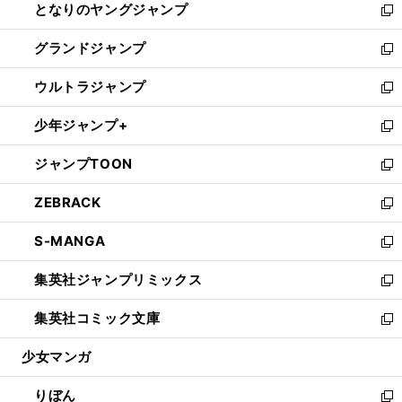
となりのヤングジャンプ
く
ド
ィ
い
新
ウ
ン
ウ
し
グランドジャンプ
で
ド
ィ
い
新
開
ウ
ン
ウ
し
ウルトラジャンプ
く
で
ド
ィ
い
新
開
ウ
ン
ウ
し
少年ジャンプ+
く
で
ド
ィ
い
新
開
ウ
ン
ウ
し
ジャンプTOON
く
で
ド
ィ
い
新
開
ウ
ン
ウ
し
ZEBRACK
く
で
ド
ィ
い
新
開
ウ
ン
ウ
し
S-MANGA
く
で
ド
ィ
い
新
開
ウ
ン
ウ
し
集英社ジャンプリミックス
く
で
ド
ィ
い
新
開
ウ
ン
ウ
し
集英社コミック文庫
く
で
ド
ィ
い
新
開
ウ
ン
ウ
し
少女マンガ
く
で
ド
ィ
い
開
ウ
ン
ウ
りぼん
く
で
ド
ィ
新