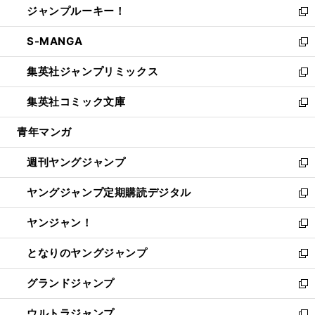
ジャンプルーキー！
く
で
ド
ィ
い
新
開
ウ
ン
ウ
し
S-MANGA
く
で
ド
ィ
い
新
開
ウ
ン
ウ
し
集英社ジャンプリミックス
く
で
ド
ィ
い
新
開
ウ
ン
ウ
し
集英社コミック文庫
く
で
ド
ィ
い
新
開
ウ
ン
ウ
し
青年マンガ
く
で
ド
ィ
い
開
ウ
ン
ウ
週刊ヤングジャンプ
く
で
ド
ィ
新
開
ウ
ン
し
ヤングジャンプ定期購読デジタル
く
で
ド
い
新
開
ウ
ウ
し
ヤンジャン！
く
で
ィ
い
新
開
ン
ウ
し
となりのヤングジャンプ
く
ド
ィ
い
新
ウ
ン
ウ
し
グランドジャンプ
で
ド
ィ
い
新
開
ウ
ン
ウ
し
ウルトラジャンプ
く
で
ド