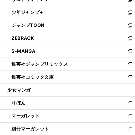
ィ
い
新
開
ウ
ン
ウ
し
少年ジャンプ+
く
で
ド
ィ
い
新
開
ウ
ン
ウ
し
ジャンプTOON
く
で
ド
ィ
い
新
開
ウ
ン
ウ
し
ZEBRACK
く
で
ド
ィ
い
新
開
ウ
ン
ウ
し
S-MANGA
く
で
ド
ィ
い
新
開
ウ
ン
ウ
し
集英社ジャンプリミックス
く
で
ド
ィ
い
新
開
ウ
ン
ウ
し
集英社コミック文庫
く
で
ド
ィ
い
新
開
ウ
ン
ウ
し
少女マンガ
く
で
ド
ィ
い
開
ウ
ン
ウ
りぼん
く
で
ド
ィ
新
開
ウ
ン
し
マーガレット
く
で
ド
い
新
開
ウ
ウ
し
別冊マーガレット
く
で
ィ
い
新