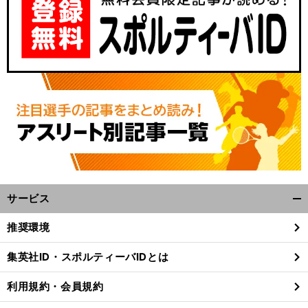
サービス
開
く/
推奨環境
閉
じ
集英社ID・スポルティーバIDとは
る
利用規約・会員規約