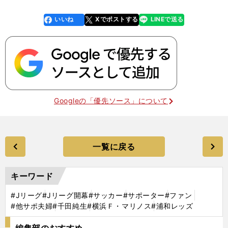
いいね
Xでポストする
LINEで送る
line
faceboo
x
k
Googleの「優先ソース」について
一覧に戻る
キーワード
#Jリーグ
#Jリーグ開幕
#サッカー
#サポーター
#ファン
#他サポ夫婦
#千田純生
#横浜Ｆ・マリノス
#浦和レッズ
編集部のおすすめ