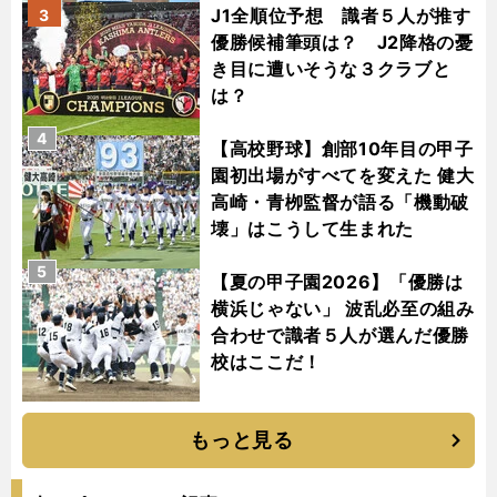
J1全順位予想 識者５人が推す
3
優勝候補筆頭は？ J2降格の憂
き目に遭いそうな３クラブと
は？
4
【高校野球】創部10年目の甲子
園初出場がすべてを変えた 健大
高崎・青栁監督が語る「機動破
壊」はこうして生まれた
5
【夏の甲子園2026】「優勝は
横浜じゃない」 波乱必至の組み
合わせで識者５人が選んだ優勝
校はここだ！
もっと見る