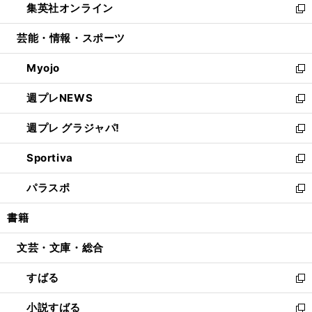
集英社オンライン
く
で
ド
ィ
い
新
開
ウ
ン
ウ
し
芸能・情報・スポーツ
く
で
ド
ィ
い
開
ウ
ン
ウ
Myojo
く
で
ド
ィ
新
開
ウ
ン
し
週プレNEWS
く
で
ド
い
新
開
ウ
ウ
し
週プレ グラジャパ!
く
で
ィ
い
新
開
ン
ウ
し
Sportiva
く
ド
ィ
い
新
ウ
ン
ウ
し
パラスポ
で
ド
ィ
い
新
開
ウ
ン
ウ
し
書籍
く
で
ド
ィ
い
開
ウ
ン
ウ
文芸・文庫・総合
く
で
ド
ィ
開
ウ
ン
すばる
く
で
ド
新
開
ウ
し
小説すばる
く
で
い
新