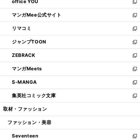
office YOU
く
で
ィ
い
新
開
ン
ウ
し
マンガMee公式サイト
く
ド
ィ
い
新
ウ
ン
ウ
し
リマコミ
で
ド
ィ
い
新
開
ウ
ン
ウ
し
ジャンプTOON
く
で
ド
ィ
い
新
開
ウ
ン
ウ
し
ZEBRACK
く
で
ド
ィ
い
新
開
ウ
ン
ウ
し
マンガMeets
く
で
ド
ィ
い
新
開
ウ
ン
ウ
し
S-MANGA
く
で
ド
ィ
い
新
開
ウ
ン
ウ
し
集英社コミック文庫
く
で
ド
ィ
い
新
開
ウ
ン
ウ
し
取材・ファッション
く
で
ド
ィ
い
開
ウ
ン
ウ
ファッション・美容
く
で
ド
ィ
開
ウ
ン
Seventeen
く
で
ド
新