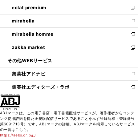
開
ウ
ン
ウ
し
eclat premium
く
で
ド
ィ
い
新
開
ウ
ン
ウ
し
mirabella
く
で
ド
ィ
い
新
開
ウ
ン
ウ
し
mirabella homme
く
で
ド
ィ
い
新
開
ウ
ン
ウ
し
zakka market
く
で
ド
ィ
い
新
開
ウ
ン
ウ
し
その他WEBサービス
く
で
ド
ィ
い
開
ウ
ン
ウ
集英社アドナビ
く
で
ド
ィ
新
開
ウ
ン
し
集英社エディターズ・ラボ
く
で
ド
い
新
開
ウ
ウ
し
く
で
ィ
い
開
ン
ウ
ABJマークは、この電子書店・電子書籍配信サービスが、著作権者からコンテ
く
ド
ィ
ンツ使用許諾を得た正規版配信サービスであることを示す登録商標（登録番号
ウ
ン
第6091713号）です。ABJマークの詳細、ABJマークを掲示しているサービス
で
ド
の一覧はこちら。
開
ウ
https://aebs.or.jp/
新