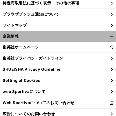
特定商取引法に基づく表示・その他の事項
ブラウザプッシュ通知について
サイトマップ
企業情報
開
く/
集英社ホームページ
新
閉
し
じ
集英社プライバシーガイドライン
い
る
ウ
SHUEISHA Privacy Guideline
ィ
】
ン
【
他
】
回
サポ夫婦
第253回
251
Setting of Cookies
ド
ウ
web Sportivaについて
で
開
Web Sportivaについてのお問い合わせ
く
新
し
広告についてのお問い合わせ
い