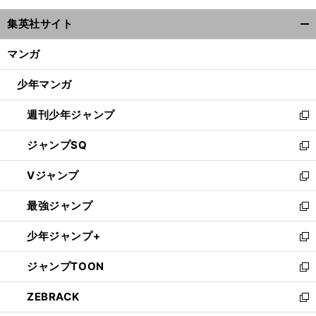
ウ
集英社サイト
ィ
開
ン
く/
マンガ
ド
閉
ウ
じ
少年マンガ
で
る
開
週刊少年ジャンプ
く
新
し
ジャンプSQ
い
新
ウ
し
Vジャンプ
ィ
い
新
ン
ウ
し
最強ジャンプ
ド
ィ
い
新
ウ
ン
ウ
し
少年ジャンプ+
で
ド
ィ
い
新
開
ウ
ン
ウ
し
ジャンプTOON
く
で
ド
ィ
い
新
開
ウ
ン
ウ
し
ZEBRACK
く
で
ド
ィ
い
新
開
ウ
ン
ウ
し