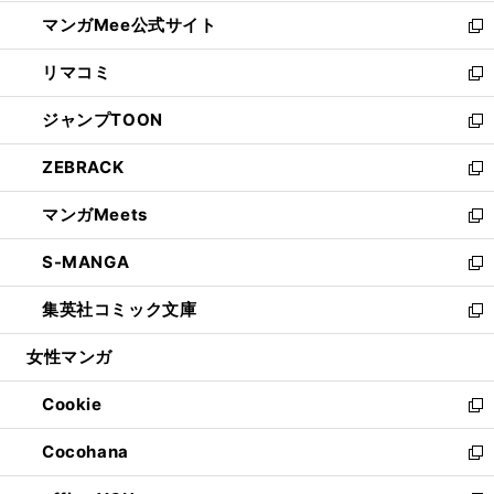
開
ン
ウ
し
マンガMee公式サイト
く
ド
ィ
い
新
ウ
ン
ウ
し
リマコミ
で
ド
ィ
い
新
開
ウ
ン
ウ
し
ジャンプTOON
く
で
ド
ィ
い
新
開
ウ
ン
ウ
し
ZEBRACK
く
で
ド
ィ
い
新
開
ウ
ン
ウ
し
マンガMeets
く
で
ド
ィ
い
新
開
ウ
ン
ウ
し
S-MANGA
く
で
ド
ィ
い
新
開
ウ
ン
ウ
し
集英社コミック文庫
く
で
ド
ィ
い
新
開
ウ
ン
ウ
し
女性マンガ
く
で
ド
ィ
い
開
ウ
ン
ウ
Cookie
く
で
ド
ィ
新
開
ウ
ン
し
Cocohana
く
で
ド
い
新
開
ウ
ウ
し