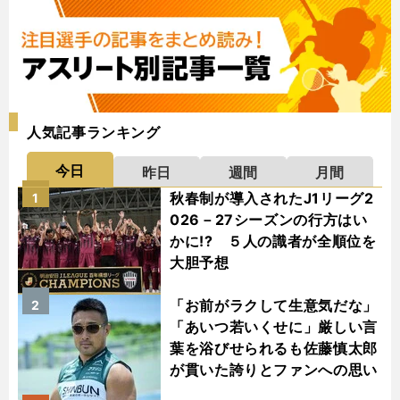
人気記事ランキング
今日
昨日
週間
月間
秋春制が導入されたJ1リーグ2
1
026－27シーズンの行方はい
かに!? ５人の識者が全順位を
大胆予想
「お前がラクして生意気だな」
2
「あいつ若いくせに」厳しい言
葉を浴びせられるも佐藤慎太郎
が貫いた誇りとファンへの思い