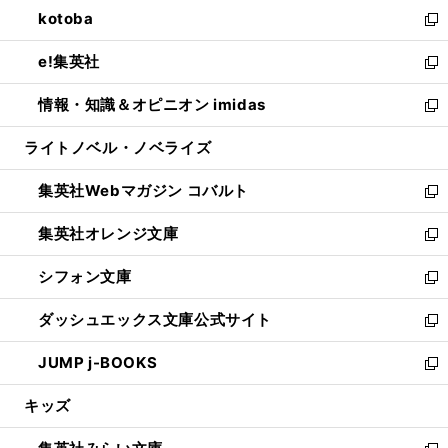
ウ
し
kotoba
く
で
ド
ィ
い
新
開
ウ
ン
ウ
し
e!集英社
く
で
ド
ィ
い
新
開
ウ
ン
ウ
し
情報・知識＆オピニオン imidas
く
で
ド
ィ
い
新
開
ウ
ン
ウ
し
ライトノベル・ノベライズ
く
で
ド
ィ
い
開
ウ
ン
ウ
集英社Webマガジン コバルト
く
で
ド
ィ
新
開
ウ
ン
し
集英社オレンジ文庫
く
で
ド
い
新
開
ウ
ウ
し
シフォン文庫
く
で
ィ
い
新
開
ン
ウ
し
ダッシュエックス文庫公式サイト
く
ド
ィ
い
新
ウ
ン
ウ
し
JUMP j-BOOKS
で
ド
ィ
い
新
開
ウ
ン
ウ
し
キッズ
く
で
ド
ィ
い
開
ウ
ン
ウ