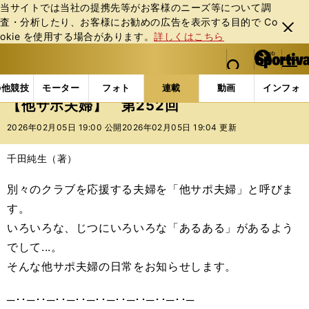
当サイトでは当社の提携先等がお客様のニーズ等について調
査・分析したり、お客様にお勧めの広告を表⽰する⽬的で Co
閉じ
okie を使⽤する場合があります。
詳しくはこちら
る
マイペ
web Sportiva (webスポルティーバ)
検索
メニュ
we
ー
連載コラム
スポマン！
他サポ夫婦
【他サポ夫婦
b
ジ
の他競技
モーター
フォト
連載
動画
インフォ
ス
【他サポ夫婦】 第252回
ポ
ル
2026年02月05日 19:00 公開
2026年02月05日 19:04 更新
テ
ィ
千田純生（著）
ー
バ
別々のクラブを応援する夫婦を「他サポ夫婦」と呼びま
す。
いろいろな、じつにいろいろな「あるある」があるよう
でして...。
そんな他サポ夫婦の日常をお知らせします。
─･･─･･─･･─･･─･･─･･─･･─･･─･･─