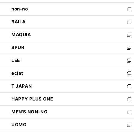
開
ウ
し
non-no
く
で
い
新
開
ウ
し
BAILA
く
ィ
い
新
ン
ウ
し
MAQUIA
ド
ィ
い
新
ウ
ン
ウ
し
SPUR
で
ド
ィ
い
新
開
ウ
ン
ウ
し
LEE
く
で
ド
ィ
い
新
開
ウ
ン
ウ
し
eclat
く
で
ド
ィ
い
新
開
ウ
ン
ウ
し
T JAPAN
く
で
ド
ィ
い
新
開
ウ
ン
ウ
し
HAPPY PLUS ONE
く
で
ド
ィ
い
新
開
ウ
ン
ウ
し
MEN'S NON-NO
く
で
ド
ィ
い
新
開
ウ
ン
ウ
し
UOMO
く
で
ド
ィ
い
新
開
ウ
ン
ウ
し