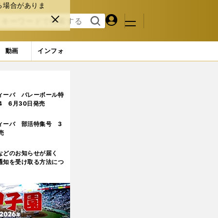
る場合がありま
マイペ
閉じ
検索
メニュ
ー
る
す
ジ
る
動画
インフォ
ィーバ バレーボール特
.4 6月30日発売
ィーバ 部活特集号 3
売
などのお知らせが届く
通知を受け取る方法につ