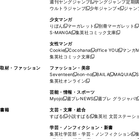
週刊ヤングジャンプ
ヤングジャンプ定期
新
く
開
ウ
ィ
ィ
ウ
ウルトラジャンプ
少年ジャンプ+
ジャン
新
し
新
く
ィ
ン
ン
ィ
し
い
し
ン
ド
ド
ン
少女マンガ
い
ウ
い
ド
ウ
ウ
ド
りぼん
マーガレット
別冊マーガレット
新
新
新
ウ
ィ
ウ
ウ
で
で
ウ
S-MANGA
集英社コミック文庫
し
新
し
新
ィ
ン
ィ
で
開
開
で
い
し
い
し
ン
ド
ン
女性マンガ
開
く
く
開
ウ
い
ウ
い
ド
ウ
ド
Cookie
Cocohana
office YOU
マンガM
く
く
新
新
新
ィ
ウ
ィ
ウ
ウ
で
ウ
集英社コミック文庫
し
新
し
し
ン
ィ
ン
ィ
で
開
で
い
し
い
い
ド
ン
ド
ン
取材・ファッション
ファッション・美容
開
く
開
ウ
い
ウ
ウ
ウ
ド
ウ
ド
Seventeen
non-no
BAILA
MAQUIA
S
く
く
新
新
新
新
ィ
ウ
ィ
ィ
で
ウ
で
ウ
集英社オンライン
し
新
し
し
し
ン
ィ
ン
ン
開
で
開
で
い
し
い
い
い
ド
ン
ド
ド
芸能・情報・スポーツ
く
開
く
開
ウ
い
ウ
ウ
ウ
ウ
ド
ウ
ウ
Myojo
週プレNEWS
週プレ グラジャパ!
く
く
新
新
新
ィ
ウ
ィ
ィ
ィ
で
ウ
で
で
し
し
ン
ィ
ン
ン
ン
書籍
文芸・文庫・総合
開
で
開
開
い
い
ド
ン
ド
ド
ド
すばる
小説すばる
集英社 文芸ステーシ
く
開
く
く
新
新
ウ
ウ
ウ
ド
ウ
ウ
ウ
く
し
し
ィ
ィ
学芸・ノンフィクション・新書
で
ウ
で
で
で
い
い
ン
ン
集英社学芸部 - 学芸・ノンフィクション
開
で
開
開
開
新
ウ
ウ
ド
ド