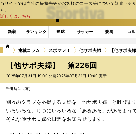
当サイトでは当社の提携先等がお客様のニーズ等について調査・分析し
web Sportiva (webスポルティーバ)
す。
詳しくはこちら
新着
ランキング
野球
サッカー
競馬
ゴル
we
連載コラム
スポマン！
他サポ夫婦
【他サポ夫婦
b
ス
【他サポ夫婦】 第225回
ポ
ル
2025年07月31日 19:00 公開
2025年07月31日 19:00 更新
テ
ィ
千田純生（著）
ー
バ
別々のクラブを応援する夫婦を「他サポ夫婦」と呼びま
いろいろな、じつにいろいろな「あるある」があるようでし
そんな他サポ夫婦の日常をお知らせします。
─･･─･･─･･─･･─･･─･･─･･─･･─･･─