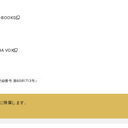
く
く
し
い
ウ
j-BOOKS
新
ィ
し
ン
い
ド
ウ
ウ
ィ
で
ン
HA VOX
開
新
ド
く
し
ウ
い
で
ウ
開
ィ
く
号 第6091713号）
ン
ド
ウ
で
に帰属します。
開
く