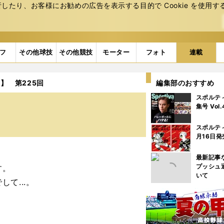
たり、お客様にお勧めの広告を表⽰する⽬的で Cookie を使⽤す
フ
その他球技
その他競技
モーター
フォト
連載
】 第225回
編集部のおすすめ
スポルテ
集号 Vol
スポルテ
月16日発
最新記事
プッシュ
す。
いて
て...。