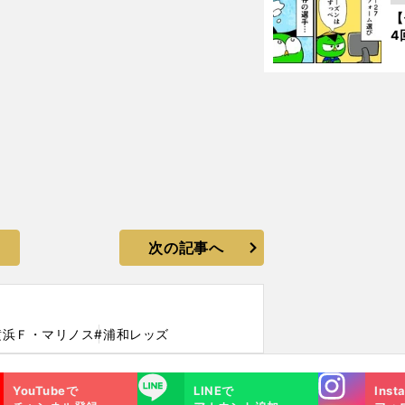
【
4
次の記事へ
横浜Ｆ・マリノス
#浦和レッズ
Instagra
LINE
YouTubeで
LINEで
Inst
m