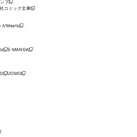
ャンプ
新
ィ
社コミック文庫
し
新
ン
い
し
ド
ウ
い
ウ
ガMeets
新
ィ
ウ
で
し
ン
ィ
開
い
ド
ン
く
ウ
ウ
ド
s
S-MANGA
新
新
ィ
で
ウ
し
し
ン
開
で
い
い
ド
く
開
ウ
ウ
ウ
NO
UOMO
く
新
新
ィ
ィ
で
し
し
ン
ン
開
い
い
ド
ド
く
ウ
ウ
ウ
ウ
ィ
ィ
で
で
ン
ン
開
開
ド
ド
く
く
ウ
ウ
で
で
開
開