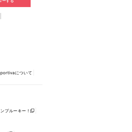
ローする
Sportivaについて
ャンプルーキー！
新
し
い
ウ