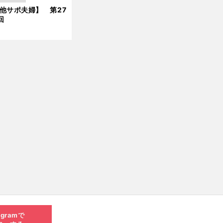
他サポ夫婦】 第27
新
回
agramで