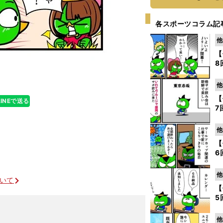
各スポーツコラム記
他
【
8
他
【
LINEで送る
7
他
【
6
他
ついて
【
5
他