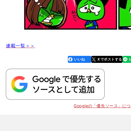
連載一覧＞＞
いいね
Xでポストする
line
faceboo
x
k
Googleの「優先ソース」に
】
回
224