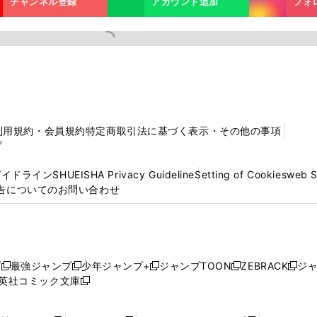
チャンネル登録
アカウント追加
フォ
利用規約・会員規約
特定商取引法に基づく表示・その他の事項
プ
ガイドライン
SHUEISHA Privacy Guideline
Setting of Cookies
web 
告についてのお問い合わせ
プ
最強ジャンプ
少年ジャンプ+
ジャンプTOON
ZEBRACK
ジ
新
新
新
新
新
英社コミック文庫
し
新
し
し
し
し
い
い
し
い
い
い
ウ
ウ
い
ウ
ウ
ウ