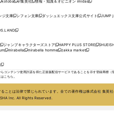
kotoba
e!集英社
情報・知識＆オピニオン imidas
く
く
く
く
く
新
し
新
し
新
ィ
ィ
ィ
ィ
ウ
ウ
ウ
し
し
い
し
い
し
ン
ン
ン
ン
で
で
で
い
い
ウ
い
ウ
い
ド
ド
ド
ド
ンジ文庫
シフォン文庫
ダッシュエックス文庫公式サイト
JUMP 
開
開
開
新
新
新
ウ
ウ
ィ
ウ
ィ
ウ
ウ
ウ
ウ
ウ
く
く
く
し
し
し
ィ
ィ
ン
ィ
ン
ィ
で
で
で
で
い
い
い
ン
ン
ド
ン
ド
ン
S.LAND
開
開
開
開
新
ウ
ウ
ウ
ド
ド
ウ
ド
ウ
ド
く
く
く
く
し
ィ
ィ
ィ
ウ
ウ
で
ウ
で
ウ
い
ン
ン
ン
ジャンプキャラクターズストア
HAPPY PLUS STORE
SHUEIS
で
で
開
で
開
で
新
新
新
ウ
ド
ド
ド
ium
mirabella
mirabella homme
zakka market
開
開
く
開
く
開
し
新
新
新
し
新
し
ィ
ウ
ウ
ウ
く
く
く
く
い
し
し
い
し
し
い
ン
で
で
で
ウ
い
い
ウ
い
い
ウ
ド
ボ
開
開
開
新
ィ
ウ
ウ
ィ
ウ
ウ
ィ
ウ
く
く
く
し
らコンテンツ使用許諾を得た正規版配信サービスであることを示す登録商標（登録番
ン
ィ
ィ
ン
ィ
ィ
ン
で
い
覧はこちら。
ド
ン
ン
ド
ン
ン
ド
開
ウ
ウ
ド
ド
ウ
ド
ド
ウ
く
ィ
で
ウ
ウ
で
ウ
ウ
で
ることは法律で禁じられています。全ての著作権は株式会社 集英社
ン
開
で
で
開
で
で
開
ド
HA Inc. All Rights Reserved.
く
開
開
く
開
開
く
ウ
く
く
く
く
で
開