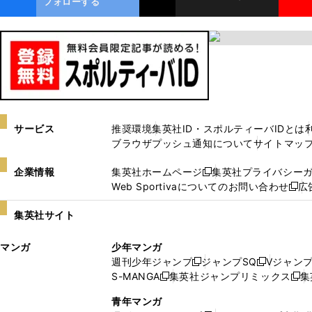
フォローする
サービス
推奨環境
集英社ID・スポルティーバIDとは
ブラウザプッシュ通知について
サイトマッ
企業情報
集英社ホームページ
集英社プライバシー
新
Web Sportivaについてのお問い合わせ
広
し
新
い
し
集英社サイト
ウ
い
ィ
ウ
マンガ
少年マンガ
ン
ィ
週刊少年ジャンプ
ジャンプSQ
Vジャン
ド
ン
新
新
S-MANGA
集英社ジャンプリミックス
集
ウ
ド
新
し
し
新
で
ウ
し
い
い
し
青年マンガ
開
で
い
ウ
ウ
い