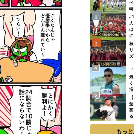
べ
崎
「
J
2
て
人
は
に
と
秋
3
リ
ズ
4
を
「
気
く
浴
5
太
【
ァ
聖
高
る
ト
く
もっと