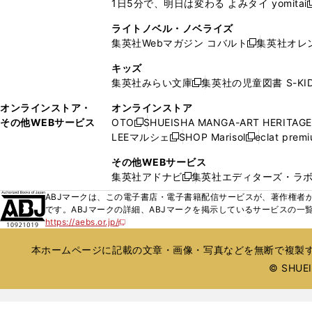
1日5分で、明日は変わる よみタイ yomitai
く
開
く
く
く
し
新
ィ
ィ
ウ
ウ
く
い
ン
ン
ライトノベル・ノベライズ
で
で
ウ
ド
ド
集英社Webマガジン コバルト
集英社オレ
開
開
新
ィ
ウ
ウ
く
く
し
ン
キッズ
で
で
い
ド
集英社みらい文庫
集英社の児童図書 S-KID
開
開
新
ウ
ウ
く
く
し
ィ
オンラインストア・
オンラインストア
で
い
ン
その他WEBサービス
OTO
SHUEISHA MANGA-ART HERITAGE
開
新
ウ
ド
LEEマルシェ
SHOP Marisol
eclat prem
く
し
新
新
ィ
ウ
い
し
し
ン
その他WEBサービス
で
ウ
い
い
ド
集英社アドナビ
集英社エディターズ・ラ
開
新
ィ
ウ
ウ
ウ
く
し
ABJマークは、この電子書店・電子書籍配信サービスが、著作権者か
ン
ィ
ィ
で
い
です。ABJマークの詳細、ABJマークを掲示しているサービスの一
ド
ン
ン
開
https://aebs.or.jp/
ウ
新
ウ
ド
ド
く
し
ィ
で
ウ
ウ
い
本ホームページに記載の文章・画像・写真などを無断で複製す
ン
開
で
で
ウ
ド
© SHUEIS
ィ
く
開
開
ン
ウ
く
く
ド
で
ウ
開