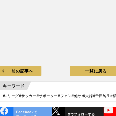
前の記事へ
一覧に戻る
キーワード
#Jリーグ
#サッカー
#サポーター
#ファン
#他サポ夫婦
#千田純生
#
ebo
X
YouTube
Facebookで
Xでフォローする
ok