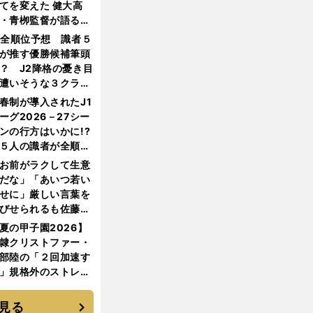
てを変えた 健大高
・青栁監督が語る
機動破壊」はこうし
1全順位予想 識者５
生まれた
が推す優勝候補筆頭
？ J2降格の憂き目
遭いそうな３クラブ
は？
春制が導入されたJ1
ーグ2026－27シー
ンの行方はいかに!?
５人の識者が全順位
大胆予想
お前がラクして生意
だな」「あいつ若い
せに」厳しい言葉を
びせられるも佐藤慎
郎が貫いた誇りとフ
夏の甲子園2026】
ンへの思い
隷クリストファー・
部陸の「２回加速す
」規格外のストレー
 それでもプロではな
大学進学を選ぶ理由
見る