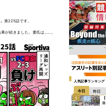
婦』第225話です。
続きました。妻氏は......。
人気記事ランキング
今日
昨日
【
1
目