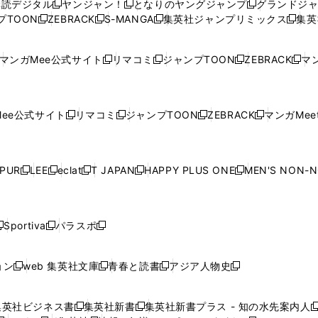
購読デジタル
ヤンジャン！
となりのヤングジャンプ
グランドジ
新
新
新
ィ
ィ
ウ
ィ
ィ
ィ
プTOON
ZEBRACK
S-MANGA
集英社ジャンプリミックス
集英
新
し
新
し
新
し
新
ン
ン
ィ
ン
ン
ン
し
い
し
い
し
い
し
ド
ド
ン
ド
ド
ド
い
ウ
い
ウ
い
ウ
い
ウ
ウ
ド
ウ
ウ
ウ
マンガMee公式サイト
リマコミ
ジャンプTOON
ZEBRACK
マン
新
新
新
新
ウ
ィ
ウ
ィ
ウ
ィ
ウ
で
で
ウ
で
で
で
し
し
し
し
し
ィ
ン
ィ
ン
ィ
ン
ィ
開
開
で
開
開
開
い
い
い
い
い
ン
ド
ン
ド
ン
ド
ン
く
く
開
く
く
く
ウ
ウ
ウ
ウ
ウ
ド
ウ
ド
ウ
ド
ウ
ド
ee公式サイト
リマコミ
ジャンプTOON
ZEBRACK
マンガMeet
く
新
新
新
新
ィ
ィ
ィ
ィ
ィ
ウ
で
ウ
で
ウ
で
ウ
し
し
し
し
ン
ン
ン
ン
ン
で
開
で
開
で
開
で
い
い
い
い
ド
ド
ド
ド
ド
開
く
開
く
開
く
開
ウ
ウ
ウ
ウ
ウ
ウ
ウ
ウ
ウ
PUR
LEE
eclat
T JAPAN
HAPPY PLUS ONE
MEN'S NON-
く
く
く
く
新
新
新
新
新
ィ
ィ
ィ
ィ
で
で
で
で
で
し
し
し
し
し
ン
ン
ン
ン
開
開
開
開
開
い
い
い
い
い
ド
ド
ド
ド
く
く
く
く
く
ウ
ウ
ウ
ウ
ウ
ウ
ウ
ウ
ウ
Sportiva
パラスポ
新
新
ィ
ィ
ィ
ィ
ィ
で
で
で
で
し
し
し
ン
ン
ン
ン
ン
開
開
開
開
い
い
い
ド
ド
ド
ド
ド
ョン
web 集英社文庫
青春と読書
アジア人物史
く
く
く
く
新
新
新
新
ウ
ウ
ウ
ウ
ウ
ウ
ウ
ウ
し
し
し
し
ィ
ィ
ィ
で
で
で
で
で
い
い
い
い
ン
ン
ン
集英社ビジネス書
集英社新書
集英社新書プラス - 知の水先案内人
開
開
開
開
開
新
新
新
ウ
ウ
ウ
ウ
ド
ド
ド