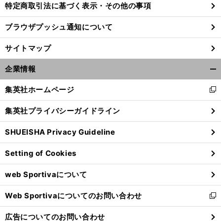
特定商取引法に基づく表示・その他の事項
ブラウザプッシュ通知について
サイトマップ
企業情報
開
く/
集英社ホームページ
新
閉
し
じ
集英社プライバシーガイドライン
い
る
ウ
SHUEISHA Privacy Guideline
ィ
】
ン
【
他
】
回
サポ夫婦
第176回
174
Setting of Cookies
ド
ウ
web Sportivaについて
で
開
Web Sportivaについてのお問い合わせ
く
新
し
広告についてのお問い合わせ
い