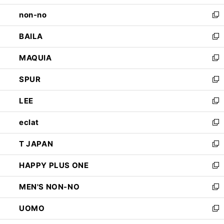
開
ウ
し
non-no
く
で
い
新
開
ウ
し
BAILA
く
ィ
い
新
ン
ウ
し
MAQUIA
ド
ィ
い
新
ウ
ン
ウ
し
SPUR
で
ド
ィ
い
新
開
ウ
ン
ウ
し
LEE
く
で
ド
ィ
い
新
開
ウ
ン
ウ
し
eclat
く
で
ド
ィ
い
新
開
ウ
ン
ウ
し
T JAPAN
く
で
ド
ィ
い
新
開
ウ
ン
ウ
し
HAPPY PLUS ONE
く
で
ド
ィ
い
新
開
ウ
ン
ウ
し
MEN'S NON-NO
く
で
ド
ィ
い
新
開
ウ
ン
ウ
し
UOMO
く
で
ド
ィ
い
新
開
ウ
ン
ウ
し