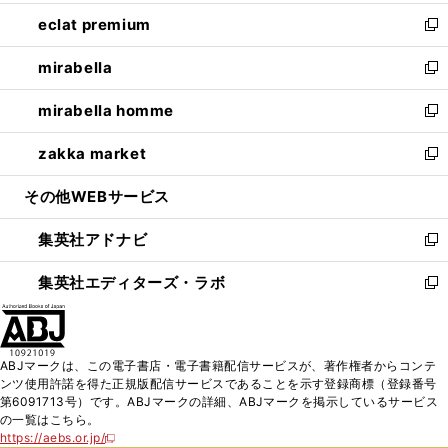
開
ウ
ン
ウ
し
eclat premium
く
で
ド
ィ
い
新
開
ウ
ン
ウ
し
mirabella
く
で
ド
ィ
い
新
開
ウ
ン
ウ
し
mirabella homme
く
で
ド
ィ
い
新
開
ウ
ン
ウ
し
zakka market
く
で
ド
ィ
い
新
開
ウ
ン
ウ
し
その他WEBサービス
く
で
ド
ィ
い
開
ウ
ン
ウ
集英社アドナビ
く
で
ド
ィ
新
開
ウ
ン
し
集英社エディターズ・ラボ
く
で
ド
い
新
開
ウ
ウ
し
く
で
ィ
い
開
ン
ウ
ABJマークは、この電子書店・電子書籍配信サービスが、著作権者からコンテ
く
ド
ィ
ンツ使用許諾を得た正規版配信サービスであることを示す登録商標（登録番号
ウ
ン
第6091713号）です。ABJマークの詳細、ABJマークを掲示しているサービス
で
ド
の一覧はこちら。
開
ウ
https://aebs.or.jp/
新