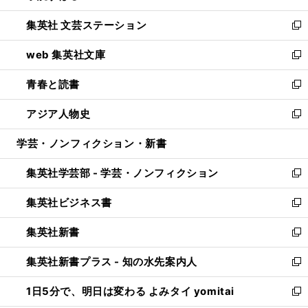
開
ウ
し
集英社 文芸ステーション
く
ィ
い
新
ン
ウ
し
web 集英社文庫
ド
ィ
い
新
ウ
ン
ウ
し
青春と読書
で
ド
ィ
い
新
開
ウ
ン
ウ
し
アジア人物史
く
で
ド
ィ
い
新
開
ウ
ン
ウ
し
学芸・ノンフィクション・新書
く
で
ド
ィ
い
開
ウ
ン
ウ
集英社学芸部 - 学芸・ノンフィクション
く
で
ド
ィ
新
開
ウ
ン
し
集英社ビジネス書
く
で
ド
い
新
開
ウ
ウ
し
集英社新書
く
で
ィ
い
新
開
ン
ウ
し
集英社新書プラス - 知の水先案内人
く
ド
ィ
い
新
ウ
ン
ウ
し
1日5分で、明日は変わる よみタイ yomitai
で
ド
ィ
い
新
開
ウ
ン
ウ