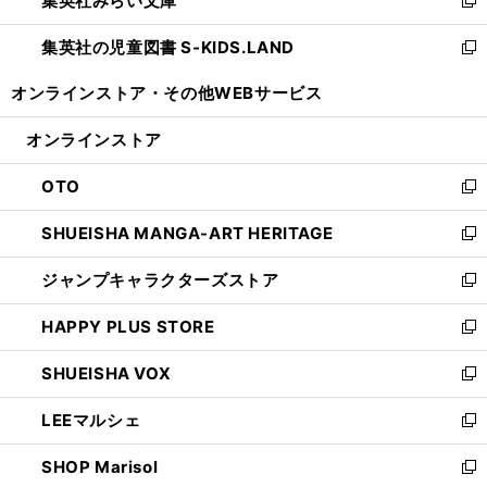
集英社みらい文庫
で
ド
ィ
新
開
ウ
ン
し
集英社の児童図書 S-KIDS.LAND
く
で
ド
い
新
開
ウ
ウ
し
オンラインストア・
その他WEBサービス
く
で
ィ
い
開
ン
ウ
オンラインストア
く
ド
ィ
ウ
ン
OTO
で
ド
新
開
ウ
し
SHUEISHA MANGA-ART HERITAGE
く
で
い
新
開
ウ
し
ジャンプキャラクターズストア
く
ィ
い
新
ン
ウ
し
HAPPY PLUS STORE
ド
ィ
い
新
ウ
ン
ウ
し
SHUEISHA VOX
で
ド
ィ
い
新
開
ウ
ン
ウ
し
LEEマルシェ
く
で
ド
ィ
い
新
開
ウ
ン
ウ
し
SHOP Marisol
く
で
ド
ィ
い
新