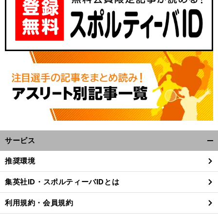
サービス
開
く/
推奨環境
閉
じ
集英社ID・スポルティーバIDとは
る
利用規約・会員規約