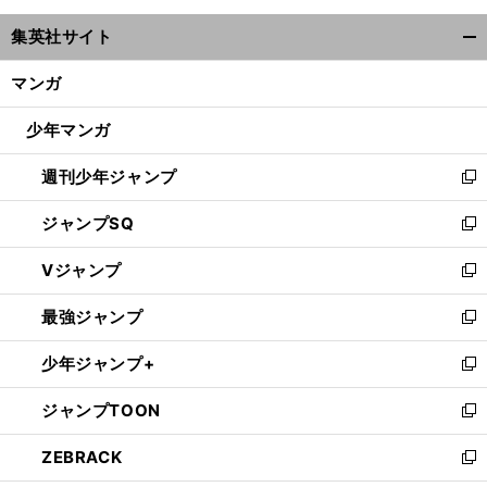
ウ
集英社サイト
ィ
開
ン
く/
マンガ
ド
閉
ウ
じ
少年マンガ
で
る
開
週刊少年ジャンプ
く
新
し
ジャンプSQ
い
新
ウ
し
Vジャンプ
ィ
い
新
ン
ウ
し
最強ジャンプ
ド
ィ
い
新
ウ
ン
ウ
し
少年ジャンプ+
で
ド
ィ
い
新
開
ウ
ン
ウ
し
ジャンプTOON
く
で
ド
ィ
い
新
開
ウ
ン
ウ
し
ZEBRACK
く
で
ド
ィ
い
新
開
ウ
ン
ウ
し