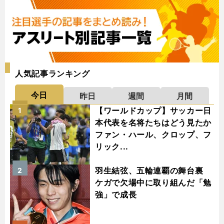
人気記事ランキング
今日
昨日
週間
月間
【ワールドカップ】サッカー日
1
本代表を名将たちはどう見たか
ファン・ハール、クロップ、フ
リック...
羽生結弦、五輪連覇の舞台裏
2
ケガで欠場中に取り組んだ「勉
強」で成長