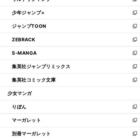
い
新
開
ウ
ン
ウ
し
少年ジャンプ+
く
で
ド
ィ
い
新
開
ウ
ン
ウ
し
ジャンプTOON
く
で
ド
ィ
い
新
開
ウ
ン
ウ
し
ZEBRACK
く
で
ド
ィ
い
新
開
ウ
ン
ウ
し
S-MANGA
く
で
ド
ィ
い
新
開
ウ
ン
ウ
し
集英社ジャンプリミックス
く
で
ド
ィ
い
新
開
ウ
ン
ウ
し
集英社コミック文庫
く
で
ド
ィ
い
新
開
ウ
ン
ウ
し
少女マンガ
く
で
ド
ィ
い
開
ウ
ン
ウ
りぼん
く
で
ド
ィ
新
開
ウ
ン
し
マーガレット
く
で
ド
い
新
開
ウ
ウ
し
別冊マーガレット
く
で
ィ
い
新