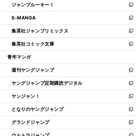
ジャンプルーキー！
く
で
ド
ィ
い
新
開
ウ
ン
ウ
し
S-MANGA
く
で
ド
ィ
い
新
開
ウ
ン
ウ
し
集英社ジャンプリミックス
く
で
ド
ィ
い
新
開
ウ
ン
ウ
し
集英社コミック文庫
く
で
ド
ィ
い
新
開
ウ
ン
ウ
し
青年マンガ
く
で
ド
ィ
い
開
ウ
ン
ウ
週刊ヤングジャンプ
く
で
ド
ィ
新
開
ウ
ン
し
ヤングジャンプ定期購読デジタル
く
で
ド
い
新
開
ウ
ウ
し
ヤンジャン！
く
で
ィ
い
新
開
ン
ウ
し
となりのヤングジャンプ
く
ド
ィ
い
新
ウ
ン
ウ
し
グランドジャンプ
で
ド
ィ
い
新
開
ウ
ン
ウ
し
ウルトラジャンプ
く
で
ド
ィ