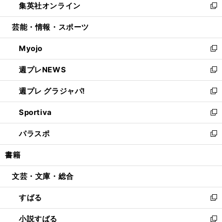
集英社オンライン
く
で
ド
ィ
い
新
開
ウ
ン
ウ
し
芸能・情報・スポーツ
く
で
ド
ィ
い
開
ウ
ン
ウ
Myojo
く
で
ド
ィ
新
開
ウ
ン
し
週プレNEWS
く
で
ド
い
新
開
ウ
ウ
し
週プレ グラジャパ!
く
で
ィ
い
新
開
ン
ウ
し
Sportiva
く
ド
ィ
い
新
ウ
ン
ウ
し
パラスポ
で
ド
ィ
い
新
開
ウ
ン
ウ
し
書籍
く
で
ド
ィ
い
開
ウ
ン
ウ
文芸・文庫・総合
く
で
ド
ィ
開
ウ
ン
すばる
く
で
ド
新
開
ウ
し
小説すばる
く
で
い
新