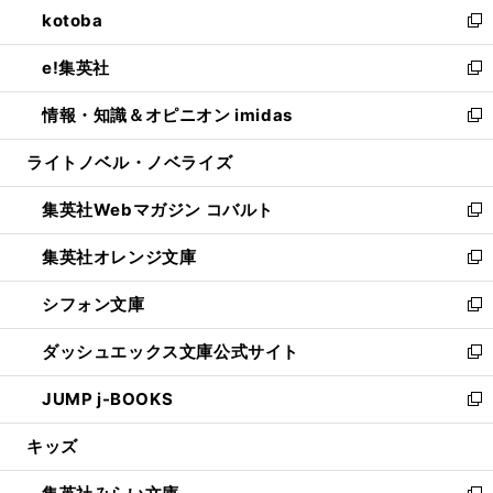
し
kotoba
く
で
ド
ィ
い
新
開
ウ
ン
ウ
し
e!集英社
く
で
ド
ィ
い
新
開
ウ
ン
ウ
し
情報・知識＆オピニオン imidas
く
で
ド
ィ
い
新
開
ウ
ン
ウ
し
ライトノベル・ノベライズ
く
で
ド
ィ
い
開
ウ
ン
ウ
集英社Webマガジン コバルト
く
で
ド
ィ
新
開
ウ
ン
し
集英社オレンジ文庫
く
で
ド
い
新
開
ウ
ウ
し
シフォン文庫
く
で
ィ
い
新
開
ン
ウ
し
ダッシュエックス文庫公式サイト
く
ド
ィ
い
新
ウ
ン
ウ
し
JUMP j-BOOKS
で
ド
ィ
い
新
開
ウ
ン
ウ
し
キッズ
く
で
ド
ィ
い
開
ウ
ン
ウ
く