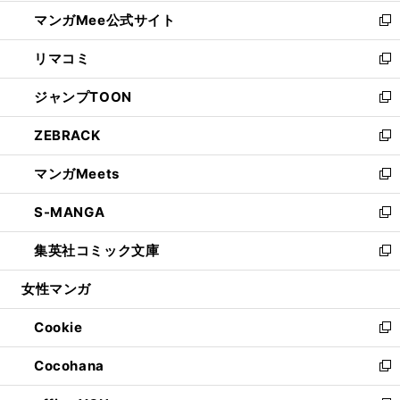
開
ン
ウ
し
マンガMee公式サイト
く
ド
ィ
い
新
ウ
ン
ウ
し
リマコミ
で
ド
ィ
い
新
開
ウ
ン
ウ
し
ジャンプTOON
く
で
ド
ィ
い
新
開
ウ
ン
ウ
し
ZEBRACK
く
で
ド
ィ
い
新
開
ウ
ン
ウ
し
マンガMeets
く
で
ド
ィ
い
新
開
ウ
ン
ウ
し
S-MANGA
く
で
ド
ィ
い
新
開
ウ
ン
ウ
し
集英社コミック文庫
く
で
ド
ィ
い
新
開
ウ
ン
ウ
し
女性マンガ
く
で
ド
ィ
い
開
ウ
ン
ウ
Cookie
く
で
ド
ィ
新
開
ウ
ン
し
Cocohana
く
で
ド
い
新
開
ウ
ウ
し