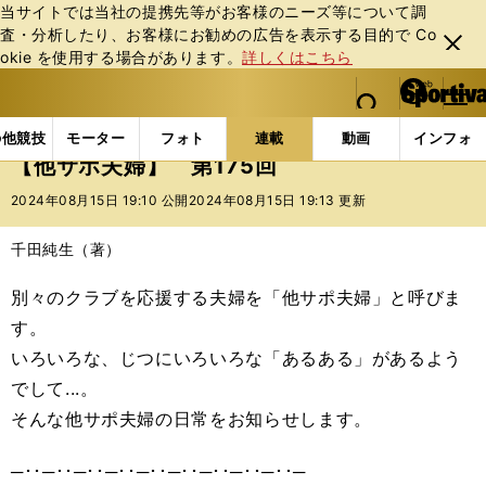
当サイトでは当社の提携先等がお客様のニーズ等について調
査・分析したり、お客様にお勧めの広告を表⽰する⽬的で Co
閉じ
okie を使⽤する場合があります。
詳しくはこちら
る
マイペ
web Sportiva (webスポルティーバ)
検索
メニュ
we
ー
連載コラム
スポマン！
他サポ夫婦
【他サポ夫婦
b
ジ
の他競技
モーター
フォト
連載
動画
インフォ
ス
【他サポ夫婦】 第175回
ポ
ル
2024年08月15日 19:10 公開
2024年08月15日 19:13 更新
テ
ィ
千田純生（著）
ー
バ
別々のクラブを応援する夫婦を「他サポ夫婦」と呼びま
す。
いろいろな、じつにいろいろな「あるある」があるよう
でして...。
そんな他サポ夫婦の日常をお知らせします。
─･･─･･─･･─･･─･･─･･─･･─･･─･･─