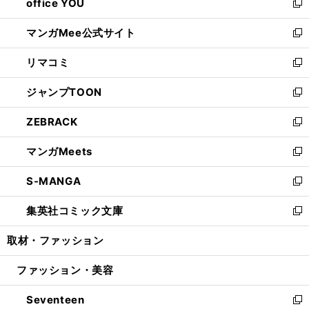
office YOU
く
で
ィ
い
新
開
ン
ウ
し
マンガMee公式サイト
く
ド
ィ
い
新
ウ
ン
ウ
し
リマコミ
で
ド
ィ
い
新
開
ウ
ン
ウ
し
ジャンプTOON
く
で
ド
ィ
い
新
開
ウ
ン
ウ
し
ZEBRACK
く
で
ド
ィ
い
新
開
ウ
ン
ウ
し
マンガMeets
く
で
ド
ィ
い
新
開
ウ
ン
ウ
し
S-MANGA
く
で
ド
ィ
い
新
開
ウ
ン
ウ
し
集英社コミック文庫
く
で
ド
ィ
い
新
開
ウ
ン
ウ
し
取材・ファッション
く
で
ド
ィ
い
開
ウ
ン
ウ
ファッション・美容
く
で
ド
ィ
開
ウ
ン
Seventeen
く
で
ド
新