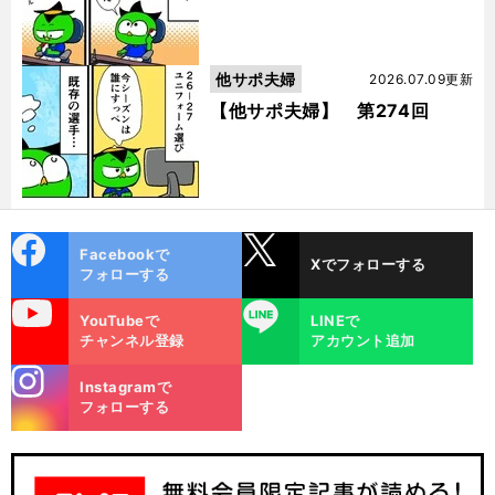
他サポ夫婦
2026.07.09更新
【他サポ夫婦】 第274回
cebo
X
Facebookで
Xでフォローする
ok
フォローする
uTube
LINE
YouTubeで
LINEで
チャンネル登録
アカウント追加
stagra
Instagramで
m
フォローする