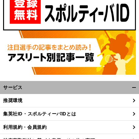
サービス
開
く/
推奨環境
閉
じ
集英社ID・スポルティーバIDとは
る
利用規約・会員規約