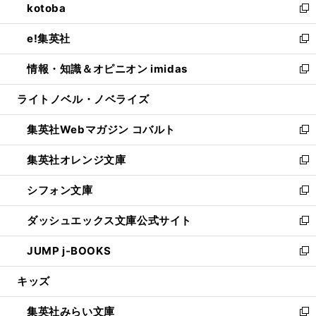
kotoba
く
で
ド
ィ
い
新
開
ウ
ン
ウ
し
e!集英社
く
で
ド
ィ
い
新
開
ウ
ン
ウ
し
情報・知識＆オピニオン imidas
く
で
ド
ィ
い
新
開
ウ
ン
ウ
し
ライトノベル・ノベライズ
く
で
ド
ィ
い
開
ウ
ン
ウ
集英社Webマガジン コバルト
く
で
ド
ィ
新
開
ウ
ン
し
集英社オレンジ文庫
く
で
ド
い
新
開
ウ
ウ
し
シフォン文庫
く
で
ィ
い
新
開
ン
ウ
し
ダッシュエックス文庫公式サイト
く
ド
ィ
い
新
ウ
ン
ウ
し
JUMP j-BOOKS
で
ド
ィ
い
新
開
ウ
ン
ウ
し
キッズ
く
で
ド
ィ
い
開
ウ
ン
ウ
集英社みらい文庫
く
で
ド
ィ
新