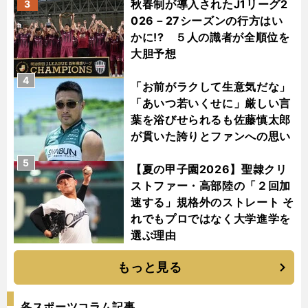
秋春制が導入されたJ1リーグ2
3
026－27シーズンの行方はい
かに!? ５人の識者が全順位を
大胆予想
4
「お前がラクして生意気だな」
「あいつ若いくせに」厳しい言
葉を浴びせられるも佐藤慎太郎
が貫いた誇りとファンへの思い
5
【夏の甲子園2026】聖隷クリ
ストファー・高部陸の「２回加
速する」規格外のストレート そ
れでもプロではなく大学進学を
選ぶ理由
もっと見る
各スポーツコラム記事