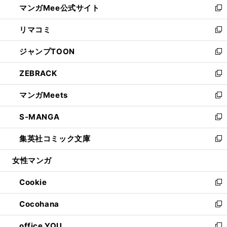
マンガMee公式サイト
く
ド
ィ
い
新
ウ
ン
ウ
し
リマコミ
で
ド
ィ
い
新
開
ウ
ン
ウ
し
ジャンプTOON
く
で
ド
ィ
い
新
開
ウ
ン
ウ
し
ZEBRACK
く
で
ド
ィ
い
新
開
ウ
ン
ウ
し
マンガMeets
く
で
ド
ィ
い
新
開
ウ
ン
ウ
し
S-MANGA
く
で
ド
ィ
い
新
開
ウ
ン
ウ
し
集英社コミック文庫
く
で
ド
ィ
い
新
開
ウ
ン
ウ
し
女性マンガ
く
で
ド
ィ
い
開
ウ
ン
ウ
Cookie
く
で
ド
ィ
新
開
ウ
ン
し
Cocohana
く
で
ド
い
新
開
ウ
ウ
し
office YOU
く
で
ィ