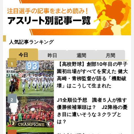
人気記事ランキング
今日
昨日
週間
月間
【高校野球】創部10年目の甲子
1
園初出場がすべてを変えた 健大
高崎・青栁監督が語る「機動破
壊」はこうして生まれた
J1全順位予想 識者５人が推す
2
優勝候補筆頭は？ J2降格の憂
き目に遭いそうな３クラブと
は？