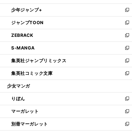
開
ウ
ン
ウ
し
少年ジャンプ+
く
で
ド
ィ
い
新
開
ウ
ン
ウ
し
ジャンプTOON
く
で
ド
ィ
い
新
開
ウ
ン
ウ
し
ZEBRACK
く
で
ド
ィ
い
新
開
ウ
ン
ウ
し
S-MANGA
く
で
ド
ィ
い
新
開
ウ
ン
ウ
し
集英社ジャンプリミックス
く
で
ド
ィ
い
新
開
ウ
ン
ウ
し
集英社コミック文庫
く
で
ド
ィ
い
新
開
ウ
ン
ウ
し
少女マンガ
く
で
ド
ィ
い
開
ウ
ン
ウ
りぼん
く
で
ド
ィ
新
開
ウ
ン
し
マーガレット
く
で
ド
い
新
開
ウ
ウ
し
別冊マーガレット
く
で
ィ
い
新
開
ン
ウ
し