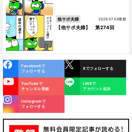
他サポ夫婦
2026.07.09更新
【他サポ夫婦】 第274回
cebo
X
Facebookで
Xでフォローする
ok
フォローする
uTube
LINE
YouTubeで
LINEで
チャンネル登録
アカウント追加
stagra
Instagramで
m
フォローする