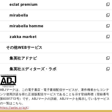
eclat premium
く
で
ド
ィ
い
新
開
ウ
ン
ウ
し
mirabella
く
で
ド
ィ
い
新
開
ウ
ン
ウ
し
mirabella homme
く
で
ド
ィ
い
新
開
ウ
ン
ウ
し
zakka market
く
で
ド
ィ
い
新
開
ウ
ン
ウ
し
その他WEBサービス
く
で
ド
ィ
い
開
ウ
ン
ウ
集英社アドナビ
く
で
ド
ィ
新
開
ウ
ン
し
集英社エディターズ・ラボ
く
で
ド
い
新
開
ウ
ウ
し
く
で
ィ
い
開
ン
ウ
ABJマークは、この電子書店・電子書籍配信サービスが、著作権者からコンテ
く
ド
ィ
ンツ使用許諾を得た正規版配信サービスであることを示す登録商標（登録番号
ウ
ン
第6091713号）です。ABJマークの詳細、ABJマークを掲示しているサービス
で
ド
の一覧はこちら。
開
ウ
https://aebs.or.jp/
新
く
で