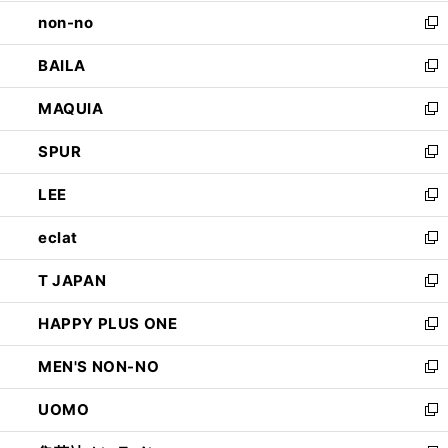
開
ウ
し
non-no
く
で
い
新
開
ウ
し
BAILA
く
ィ
い
新
ン
ウ
し
MAQUIA
ド
ィ
い
新
ウ
ン
ウ
し
SPUR
で
ド
ィ
い
新
開
ウ
ン
ウ
し
LEE
く
で
ド
ィ
い
新
開
ウ
ン
ウ
し
eclat
く
で
ド
ィ
い
新
開
ウ
ン
ウ
し
T JAPAN
く
で
ド
ィ
い
新
開
ウ
ン
ウ
し
HAPPY PLUS ONE
く
で
ド
ィ
い
新
開
ウ
ン
ウ
し
MEN'S NON-NO
く
で
ド
ィ
い
新
開
ウ
ン
ウ
し
UOMO
く
で
ド
ィ
い
新
開
ウ
ン
ウ
し