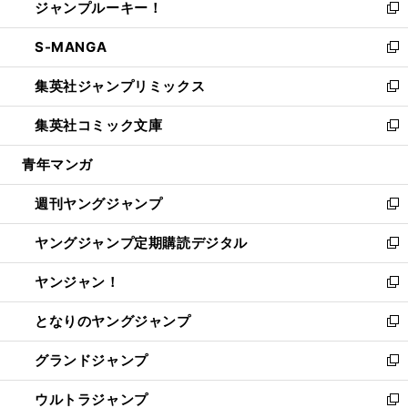
ジャンプルーキー！
く
で
ド
ィ
い
新
開
ウ
ン
ウ
し
S-MANGA
く
で
ド
ィ
い
新
開
ウ
ン
ウ
し
集英社ジャンプリミックス
く
で
ド
ィ
い
新
開
ウ
ン
ウ
し
集英社コミック文庫
く
で
ド
ィ
い
新
開
ウ
ン
ウ
し
青年マンガ
く
で
ド
ィ
い
開
ウ
ン
ウ
週刊ヤングジャンプ
く
で
ド
ィ
新
開
ウ
ン
し
ヤングジャンプ定期購読デジタル
く
で
ド
い
新
開
ウ
ウ
し
ヤンジャン！
く
で
ィ
い
新
開
ン
ウ
し
となりのヤングジャンプ
く
ド
ィ
い
新
ウ
ン
ウ
し
グランドジャンプ
で
ド
ィ
い
新
開
ウ
ン
ウ
し
ウルトラジャンプ
く
で
ド
ィ
い
新