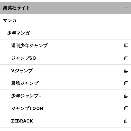
ウ
集英社サイト
ィ
開
ン
く/
マンガ
ド
閉
ウ
じ
少年マンガ
で
る
開
週刊少年ジャンプ
く
新
し
ジャンプSQ
い
新
ウ
し
Vジャンプ
ィ
い
新
ン
ウ
し
最強ジャンプ
ド
ィ
い
新
ウ
ン
ウ
し
少年ジャンプ+
で
ド
ィ
い
新
開
ウ
ン
ウ
し
ジャンプTOON
く
で
ド
ィ
い
新
開
ウ
ン
ウ
し
ZEBRACK
く
で
ド
ィ
い
新
開
ウ
ン
ウ
し