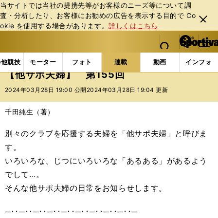
当サイトでは当社の提携先等がお客様のニーズ等について調
査・分析したり、お客様にお勧めの広告を表⽰する⽬的で Co
閉じ
okie を使⽤する場合があります。
詳しくはこちら
る
マイペ
web Sportiva (webスポルティーバ)
検索
メニュ
we
ー
連載コラム
スポマン！
他サポ夫婦
【他サポ夫婦
b
ジ
の他競技
モーター
フォト
連載
動画
インフォ
ス
【他サポ夫婦】 第155回
ポ
ル
2024年03月28日 19:00 公開
2024年03月28日 19:04 更新
テ
ィ
千田純生（著）
ー
バ
別々のクラブを応援する夫婦を「他サポ夫婦」と呼びま
す。
いろいろな、じつにいろいろな「あるある」があるよう
でして...。
そんな他サポ夫婦の日常をお知らせします。
─･･─･･─･･─･･─･･─･･─･･─･･─･･─