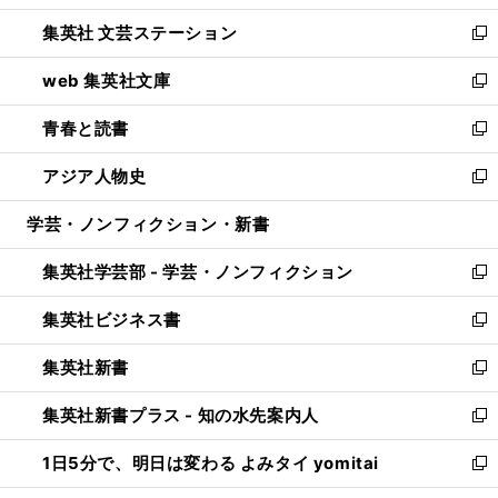
開
ウ
し
集英社 文芸ステーション
く
ィ
い
新
ン
ウ
し
web 集英社文庫
ド
ィ
い
新
ウ
ン
ウ
し
青春と読書
で
ド
ィ
い
新
開
ウ
ン
ウ
し
アジア人物史
く
で
ド
ィ
い
新
開
ウ
ン
ウ
し
学芸・ノンフィクション・新書
く
で
ド
ィ
い
開
ウ
ン
ウ
集英社学芸部 - 学芸・ノンフィクション
く
で
ド
ィ
新
開
ウ
ン
し
集英社ビジネス書
く
で
ド
い
新
開
ウ
ウ
し
集英社新書
く
で
ィ
い
新
開
ン
ウ
し
集英社新書プラス - 知の水先案内人
く
ド
ィ
い
新
ウ
ン
ウ
し
1日5分で、明日は変わる よみタイ yomitai
で
ド
ィ
い
新
開
ウ
ン
ウ
し