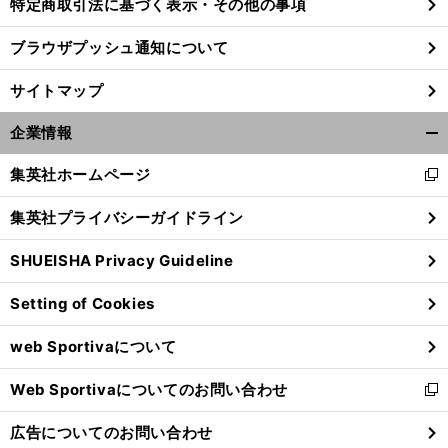
特定商取引法に基づく表示・その他の事項
ブラウザプッシュ通知について
サイトマップ
企業情報
開
く/
集英社ホームページ
新
閉
し
じ
集英社プライバシーガイドライン
い
る
ウ
SHUEISHA Privacy Guideline
ィ
】
ン
【
他
】
回
サポ夫婦
第156回
Setting of Cookies
154
ド
ウ
web Sportivaについて
で
開
Web Sportivaについてのお問い合わせ
く
新
し
広告についてのお問い合わせ
い