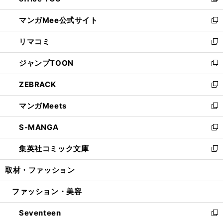
い
新
開
ン
ウ
し
マンガMee公式サイト
く
ド
ィ
い
新
ウ
ン
ウ
し
リマコミ
で
ド
ィ
い
新
開
ウ
ン
ウ
し
ジャンプTOON
く
で
ド
ィ
い
新
開
ウ
ン
ウ
し
ZEBRACK
く
で
ド
ィ
い
新
開
ウ
ン
ウ
し
マンガMeets
く
で
ド
ィ
い
新
開
ウ
ン
ウ
し
S-MANGA
く
で
ド
ィ
い
新
開
ウ
ン
ウ
し
集英社コミック文庫
く
で
ド
ィ
い
新
開
ウ
ン
ウ
し
取材・ファッション
く
で
ド
ィ
い
開
ウ
ン
ウ
ファッション・美容
く
で
ド
ィ
開
ウ
ン
Seventeen
く
で
ド
新