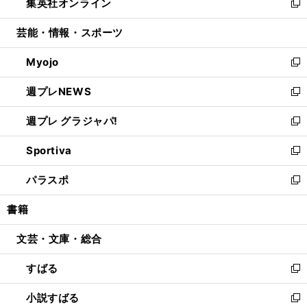
集英社オンライン
く
で
ド
ィ
い
新
開
ウ
ン
ウ
し
芸能・情報・スポーツ
く
で
ド
ィ
い
開
ウ
ン
ウ
Myojo
く
で
ド
ィ
新
開
ウ
ン
し
週プレNEWS
く
で
ド
い
新
開
ウ
ウ
し
週プレ グラジャパ!
く
で
ィ
い
新
開
ン
ウ
し
Sportiva
く
ド
ィ
い
新
ウ
ン
ウ
し
パラスポ
で
ド
ィ
い
新
開
ウ
ン
ウ
し
書籍
く
で
ド
ィ
い
開
ウ
ン
ウ
文芸・文庫・総合
く
で
ド
ィ
開
ウ
ン
すばる
く
で
ド
新
開
ウ
し
小説すばる
く
で
い
新