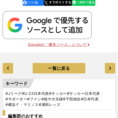
いいね
Xでポストする
LINEで送る
line
faceboo
x
k
Googleの「優先ソース」について
一覧に戻る
キーワード
#Jリーグ
#U-23日本代表
#サッカー
#サッカー日本代表
#サポーター
#ファン
#他サポ夫婦
#千田純生
#日本代表
#横浜Ｆ・マリノス
#浦和レッズ
編集部のおすすめ