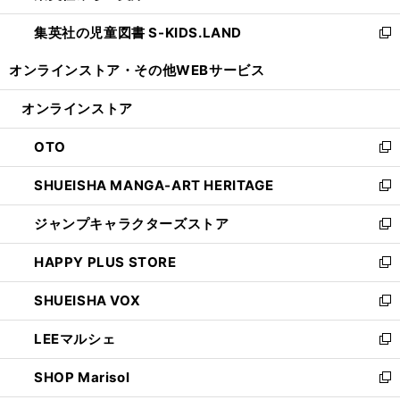
開
ウ
ン
し
集英社の児童図書 S-KIDS.LAND
く
で
ド
い
新
開
ウ
ウ
し
オンラインストア・
その他WEBサービス
く
で
ィ
い
開
ン
ウ
オンラインストア
く
ド
ィ
ウ
ン
OTO
で
ド
新
開
ウ
し
SHUEISHA MANGA-ART HERITAGE
く
で
い
新
開
ウ
し
ジャンプキャラクターズストア
く
ィ
い
新
ン
ウ
し
HAPPY PLUS STORE
ド
ィ
い
新
ウ
ン
ウ
し
SHUEISHA VOX
で
ド
ィ
い
新
開
ウ
ン
ウ
し
LEEマルシェ
く
で
ド
ィ
い
新
開
ウ
ン
ウ
し
SHOP Marisol
く
で
ド
ィ
い
新
開
ウ
ン
ウ
し