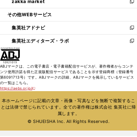
zakka market
く
で
ド
ィ
い
新
開
ウ
ン
ウ
し
その他WEBサービス
く
で
ド
ィ
い
開
ウ
ン
ウ
集英社アドナビ
く
で
ド
ィ
新
開
ウ
ン
し
集英社エディターズ・ラボ
く
で
ド
い
新
開
ウ
ウ
し
く
で
ィ
い
開
ン
ウ
ABJマークは、この電子書店・電子書籍配信サービスが、著作権者からコンテ
く
ド
ィ
ンツ使用許諾を得た正規版配信サービスであることを示す登録商標（登録番号
ウ
ン
第6091713号）です。ABJマークの詳細、ABJマークを掲示しているサービス
で
ド
の一覧はこちら。
開
ウ
https://aebs.or.jp/
新
く
で
し
い
開
本ホームページに記載の文章・画像・写真などを無断で複製するこ
ウ
く
とは法律で禁じられています。全ての著作権は株式会社 集英社に帰
ィ
属します。
ン
ド
© SHUEISHA Inc. All Rights Reserved.
ウ
で
開