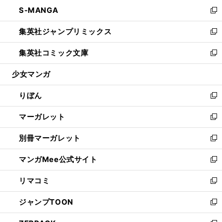
ン
ウ
し
S-MANGA
く
で
ド
ィ
い
新
開
ウ
ン
ウ
し
集英社ジャンプリミックス
く
で
ド
ィ
い
新
開
ウ
ン
ウ
し
集英社コミック文庫
く
で
ド
ィ
い
新
開
ウ
ン
ウ
し
少女マンガ
く
で
ド
ィ
い
開
ウ
ン
ウ
りぼん
く
で
ド
ィ
新
開
ウ
ン
し
マーガレット
く
で
ド
い
新
開
ウ
ウ
し
別冊マーガレット
く
で
ィ
い
新
開
ン
ウ
し
マンガMee公式サイト
く
ド
ィ
い
新
ウ
ン
ウ
し
リマコミ
で
ド
ィ
い
新
開
ウ
ン
ウ
し
ジャンプTOON
く
で
ド
ィ
い
新
開
ウ
ン
ウ
し