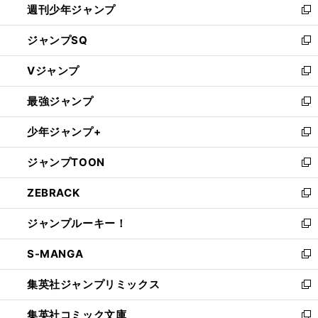
週刊少年ジャンプ
く
新
し
ジャンプSQ
い
新
ウ
し
Vジャンプ
ィ
い
新
ン
ウ
し
最強ジャンプ
ド
ィ
い
新
ウ
ン
ウ
し
少年ジャンプ+
で
ド
ィ
い
新
開
ウ
ン
ウ
し
ジャンプTOON
く
で
ド
ィ
い
新
開
ウ
ン
ウ
し
ZEBRACK
く
で
ド
ィ
い
新
開
ウ
ン
ウ
し
ジャンプルーキー！
く
で
ド
ィ
い
新
開
ウ
ン
ウ
し
S-MANGA
く
で
ド
ィ
い
新
開
ウ
ン
ウ
し
集英社ジャンプリミックス
く
で
ド
ィ
い
新
開
ウ
ン
ウ
し
集英社コミック文庫
く
で
ド
ィ
い
新