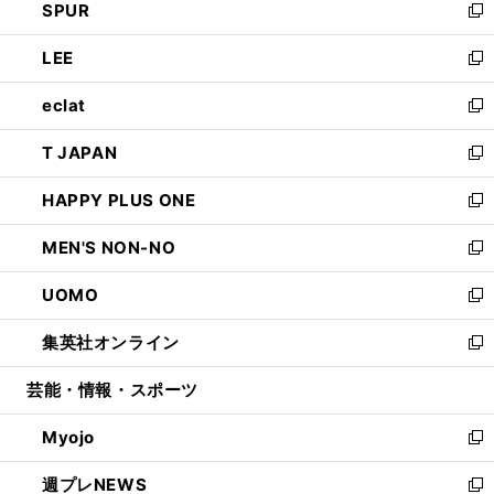
SPUR
で
ド
ィ
い
新
開
ウ
ン
ウ
し
LEE
く
で
ド
ィ
い
新
開
ウ
ン
ウ
し
eclat
く
で
ド
ィ
い
新
開
ウ
ン
ウ
し
T JAPAN
く
で
ド
ィ
い
新
開
ウ
ン
ウ
し
HAPPY PLUS ONE
く
で
ド
ィ
い
新
開
ウ
ン
ウ
し
MEN'S NON-NO
く
で
ド
ィ
い
新
開
ウ
ン
ウ
し
UOMO
く
で
ド
ィ
い
新
開
ウ
ン
ウ
し
集英社オンライン
く
で
ド
ィ
い
新
開
ウ
ン
ウ
し
芸能・情報・スポーツ
く
で
ド
ィ
い
開
ウ
ン
ウ
Myojo
く
で
ド
ィ
新
開
ウ
ン
し
週プレNEWS
く
で
ド
い
新