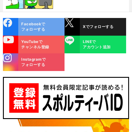
cebo
X
Facebookで
Xでフォローする
ok
フォローする
uTube
LINE
YouTubeで
LINEで
チャンネル登録
アカウント追加
stagra
Instagramで
m
フォローする