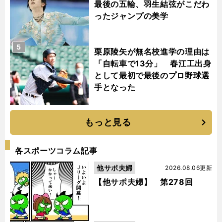
最後の五輪、羽生結弦がこだわ
ったジャンプの美学
5
栗原陵矢が無名校進学の理由は
「自転車で13分」 春江工出身
として最初で最後のプロ野球選
手となった
もっと見る
各スポーツコラム記事
他サポ夫婦
2026.08.06更新
【他サポ夫婦】 第278回