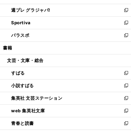
開
ウ
ウ
し
週プレ グラジャパ!
く
で
ィ
い
新
開
ン
ウ
し
Sportiva
く
ド
ィ
い
新
ウ
ン
ウ
し
パラスポ
で
ド
ィ
い
新
開
ウ
ン
ウ
し
書籍
く
で
ド
ィ
い
開
ウ
ン
ウ
文芸・文庫・総合
く
で
ド
ィ
開
ウ
ン
すばる
く
で
ド
新
開
ウ
し
小説すばる
く
で
い
新
開
ウ
し
集英社 文芸ステーション
く
ィ
い
新
ン
ウ
し
web 集英社文庫
ド
ィ
い
新
ウ
ン
ウ
し
青春と読書
で
ド
ィ
い
新
開
ウ
ン
ウ
し