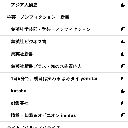
アジア人物史
く
で
ド
ィ
い
新
開
ウ
ン
ウ
し
学芸・ノンフィクション・新書
く
で
ド
ィ
い
開
ウ
ン
ウ
集英社学芸部 - 学芸・ノンフィクション
く
で
ド
ィ
新
開
ウ
ン
し
集英社ビジネス書
く
で
ド
い
新
開
ウ
ウ
し
集英社新書
く
で
ィ
い
新
開
ン
ウ
し
集英社新書プラス - 知の水先案内人
く
ド
ィ
い
新
ウ
ン
ウ
し
1日5分で、明日は変わる よみタイ yomitai
で
ド
ィ
い
新
開
ウ
ン
ウ
し
kotoba
く
で
ド
ィ
い
新
開
ウ
ン
ウ
し
e!集英社
く
で
ド
ィ
い
新
開
ウ
ン
ウ
し
情報・知識＆オピニオン imidas
く
で
ド
ィ
い
新
開
ウ
ン
ウ
し
ライトノベル・ノベライズ
く
で
ド