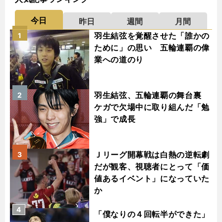
今日
昨日
週間
月間
羽生結弦を覚醒させた「誰かの
1
ために」の思い 五輪連覇の偉
業への道のり
羽生結弦、五輪連覇の舞台裏
2
ケガで欠場中に取り組んだ「勉
強」で成長
Ｊリーグ開幕戦は白熱の逆転劇
3
だが観客、視聴者にとって「価
値あるイベント」になっていた
か
4
「僕なりの４回転半ができた」