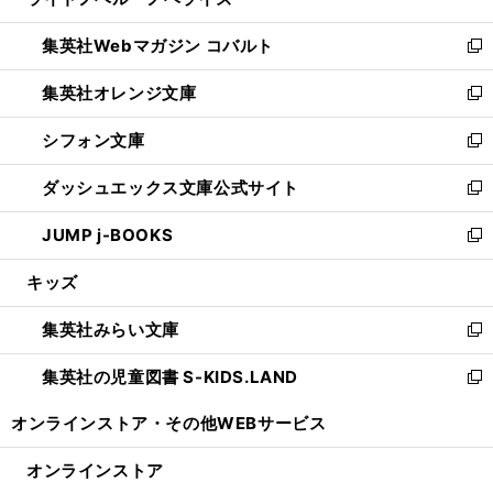
ィ
い
開
ウ
ン
ウ
集英社Webマガジン コバルト
く
で
ド
ィ
新
開
ウ
ン
し
集英社オレンジ文庫
く
で
ド
い
新
開
ウ
ウ
し
シフォン文庫
く
で
ィ
い
新
開
ン
ウ
し
ダッシュエックス文庫公式サイト
く
ド
ィ
い
新
ウ
ン
ウ
し
JUMP j-BOOKS
で
ド
ィ
い
新
開
ウ
ン
ウ
し
キッズ
く
で
ド
ィ
い
開
ウ
ン
ウ
集英社みらい文庫
く
で
ド
ィ
新
開
ウ
ン
し
集英社の児童図書 S-KIDS.LAND
く
で
ド
い
新
開
ウ
ウ
し
オンラインストア・
その他WEBサービス
く
で
ィ
い
開
ン
ウ
オンラインストア
く
ド
ィ