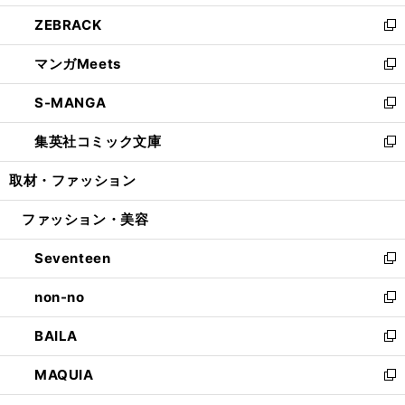
開
ウ
ン
ウ
し
ZEBRACK
く
で
ド
ィ
い
新
開
ウ
ン
ウ
し
マンガMeets
く
で
ド
ィ
い
新
開
ウ
ン
ウ
し
S-MANGA
く
で
ド
ィ
い
新
開
ウ
ン
ウ
し
集英社コミック文庫
く
で
ド
ィ
い
新
開
ウ
ン
ウ
し
取材・ファッション
く
で
ド
ィ
い
開
ウ
ン
ウ
ファッション・美容
く
で
ド
ィ
開
ウ
ン
Seventeen
く
で
ド
新
開
ウ
し
non-no
く
で
い
新
開
ウ
し
BAILA
く
ィ
い
新
ン
ウ
し
MAQUIA
ド
ィ
い
新
ウ
ン
ウ
し