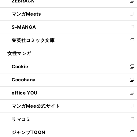
ZEBRACK
く
で
ド
ィ
い
新
開
ウ
ン
ウ
し
マンガMeets
く
で
ド
ィ
い
新
開
ウ
ン
ウ
し
S-MANGA
く
で
ド
ィ
い
新
開
ウ
ン
ウ
し
集英社コミック文庫
く
で
ド
ィ
い
新
開
ウ
ン
ウ
し
女性マンガ
く
で
ド
ィ
い
開
ウ
ン
ウ
Cookie
く
で
ド
ィ
新
開
ウ
ン
し
Cocohana
く
で
ド
い
新
開
ウ
ウ
し
office YOU
く
で
ィ
い
新
開
ン
ウ
し
マンガMee公式サイト
く
ド
ィ
い
新
ウ
ン
ウ
し
リマコミ
で
ド
ィ
い
新
開
ウ
ン
ウ
し
ジャンプTOON
く
で
ド
ィ
い
新