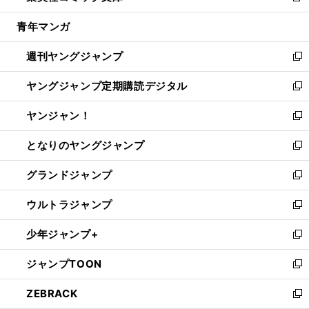
開
ウ
ン
ウ
し
青年マンガ
く
で
ド
ィ
い
開
ウ
ン
ウ
週刊ヤングジャンプ
く
で
ド
ィ
新
開
ウ
ン
し
ヤングジャンプ定期購読デジタル
く
で
ド
い
新
開
ウ
ウ
し
ヤンジャン！
く
で
ィ
い
新
開
ン
ウ
し
となりのヤングジャンプ
く
ド
ィ
い
新
ウ
ン
ウ
し
グランドジャンプ
で
ド
ィ
い
新
開
ウ
ン
ウ
し
ウルトラジャンプ
く
で
ド
ィ
い
新
開
ウ
ン
ウ
し
少年ジャンプ+
く
で
ド
ィ
い
新
開
ウ
ン
ウ
し
ジャンプTOON
く
で
ド
ィ
い
新
開
ウ
ン
ウ
し
ZEBRACK
く
で
ド
ィ
い
新
開
ウ