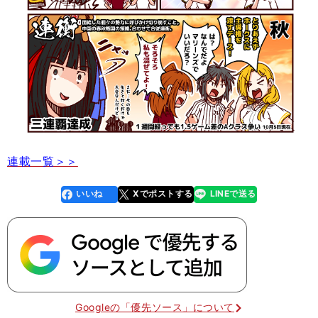
連載一覧＞＞
いいね
Xでポストする
LINEで送る
line
faceboo
x
k
Googleの「優先ソース」について