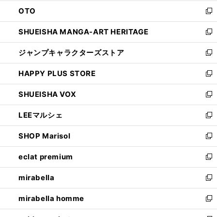
ウ
ン
OTO
で
ド
新
開
ウ
し
SHUEISHA MANGA-ART HERITAGE
く
で
い
新
開
ウ
し
ジャンプキャラクターズストア
く
ィ
い
新
ン
ウ
し
HAPPY PLUS STORE
ド
ィ
い
新
ウ
ン
ウ
し
SHUEISHA VOX
で
ド
ィ
い
新
開
ウ
ン
ウ
し
LEEマルシェ
く
で
ド
ィ
い
新
開
ウ
ン
ウ
し
SHOP Marisol
く
で
ド
ィ
い
新
開
ウ
ン
ウ
し
eclat premium
く
で
ド
ィ
い
新
開
ウ
ン
ウ
し
mirabella
く
で
ド
ィ
い
新
開
ウ
ン
ウ
し
mirabella homme
く
で
ド
ィ
い
新
開
ウ
ン
ウ
し