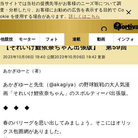
当サイトでは当社の提携先等がお客様のニーズ等について調
査・分析したり、お客様にお勧めの広告を表⽰する⽬的で Co
閉じ
okie を使⽤する場合があります。
詳しくはこちら
る
マイペ
web Sportiva (webスポルティーバ)
検索
メニュ
we
ー
連載コラム
スポマン！
それいけ鯉依奈ちゃん出張
b
ジ
の他競技
モーター
フォト
連載
動画
インフォ
ス
【それいけ鯉依奈ちゃん出張版】 第59回
ポ
ル
2023年10月06日 19:40 公開
2023年10月06日 19:42 更新
テ
ィ
あかぎゆーと（著）
ー
バ
あかぎゆーと先生（@akagiya）の野球観戦の大人気漫
画「それいけ鯉依奈ちゃん」のスポルティーバ出張版。
◆ ◆ ◆
春のパリーグを思い出してみましょう。そこにはオリッ
クス包囲網がありました。