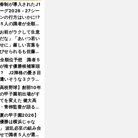
春制が導入されたJ1
ーグ2026－27シー
ンの行方はいかに!?
５人の識者が全順位
大胆予想
お前がラクして生意
だな」「あいつ若い
せに」厳しい言葉を
びせられるも佐藤慎
郎が貫いた誇りとフ
1全順位予想 識者５
ンへの思い
が推す優勝候補筆頭
？ J2降格の憂き目
遭いそうな３クラブ
は？
高校野球】創部10年
の甲子園初出場がす
てを変えた 健大高
・青栁監督が語る
機動破壊」はこうし
夏の甲子園2026】
生まれた
優勝は横浜じゃな
」 波乱必至の組み合
せで識者５人が選ん