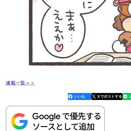
】
連載一覧＞＞
回
110
いいね
Xでポストする
line
faceboo
x
k