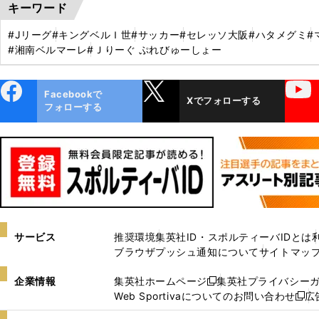
キーワード
#Jリーグ
#キングベルＩ世
#サッカー
#セレッソ大阪
#ハタメグミ
#
#湘南ベルマーレ
#Ｊりーぐ ぷれびゅーしょー
ebo
X
YouTube
Facebookで
Xでフォローする
ok
フォローする
サービス
推奨環境
集英社ID・スポルティーバIDとは
ブラウザプッシュ通知について
サイトマッ
企業情報
集英社ホームページ
集英社プライバシー
新
Web Sportivaについてのお問い合わせ
広
し
新
い
し