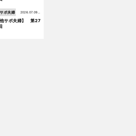
サポ夫婦
2026.07.09更
他サポ夫婦】 第27
新
回
【
そ
】
れいけ鯉依奈ちゃん出張版
第39回