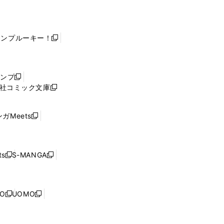
ャンプルーキー！
新
し
い
ウ
ャンプ
新
ィ
社コミック文庫
し
新
ン
い
し
ド
ウ
い
ウ
ガMeets
新
ィ
ウ
で
し
ン
ィ
開
い
ド
ン
く
ウ
ウ
ド
s
S-MANGA
新
新
ィ
で
ウ
し
し
ン
開
で
い
い
ド
く
開
ウ
ウ
ウ
NO
UOMO
く
新
新
ィ
ィ
で
し
し
ン
ン
開
い
い
ド
ド
く