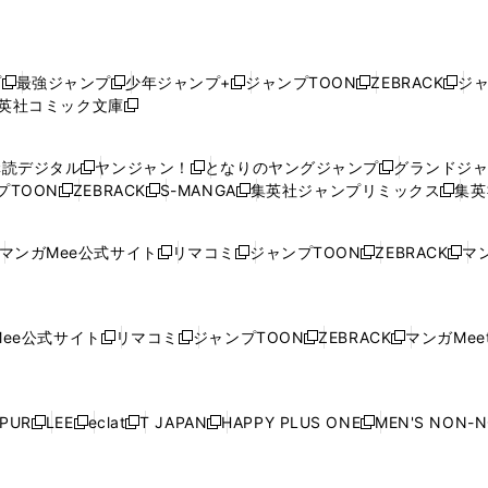
プ
最強ジャンプ
少年ジャンプ+
ジャンプTOON
ZEBRACK
ジ
新
新
新
新
新
英社コミック文庫
し
新
し
し
し
し
い
い
し
い
い
い
ウ
ウ
い
ウ
ウ
ウ
購読デジタル
ヤンジャン！
となりのヤングジャンプ
グランドジ
新
新
新
ィ
ィ
ウ
ィ
ィ
ィ
プTOON
ZEBRACK
S-MANGA
集英社ジャンプリミックス
集英
新
し
新
し
新
し
新
ン
ン
ィ
ン
ン
ン
し
い
し
い
し
い
し
ド
ド
ン
ド
ド
ド
い
ウ
い
ウ
い
ウ
い
ウ
ウ
ド
ウ
ウ
ウ
マンガMee公式サイト
リマコミ
ジャンプTOON
ZEBRACK
マン
新
新
新
新
ウ
ィ
ウ
ィ
ウ
ィ
ウ
で
で
ウ
で
で
で
し
し
し
し
し
ィ
ン
ィ
ン
ィ
ン
ィ
開
開
で
開
開
開
い
い
い
い
い
ン
ド
ン
ド
ン
ド
ン
く
く
開
く
く
く
ウ
ウ
ウ
ウ
ウ
ド
ウ
ド
ウ
ド
ウ
ド
ee公式サイト
リマコミ
ジャンプTOON
ZEBRACK
マンガMeet
く
新
新
新
新
ィ
ィ
ィ
ィ
ィ
ウ
で
ウ
で
ウ
で
ウ
し
し
し
し
ン
ン
ン
ン
ン
で
開
で
開
で
開
で
い
い
い
い
ド
ド
ド
ド
ド
開
く
開
く
開
く
開
ウ
ウ
ウ
ウ
ウ
ウ
ウ
ウ
ウ
PUR
LEE
eclat
T JAPAN
HAPPY PLUS ONE
MEN'S NON-
く
く
く
く
新
新
新
新
新
ィ
ィ
ィ
ィ
で
で
で
で
で
し
し
し
し
し
ン
ン
ン
ン
開
開
開
開
開
い
い
い
い
い
ド
ド
ド
ド
く
く
く
く
く