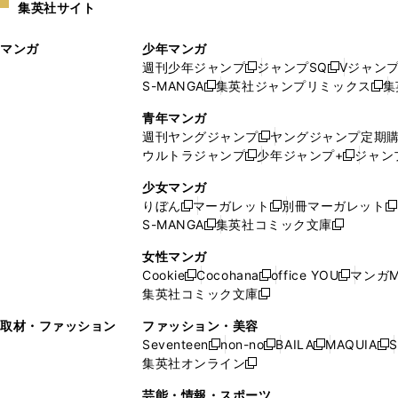
集英社サイト
ウ
い
ィ
ウ
マンガ
少年マンガ
ン
ィ
週刊少年ジャンプ
ジャンプSQ
Vジャン
ド
ン
新
新
S-MANGA
集英社ジャンプリミックス
集
ウ
ド
新
し
し
新
で
ウ
し
い
い
し
青年マンガ
開
で
い
ウ
ウ
い
週刊ヤングジャンプ
ヤングジャンプ定期
新
く
開
ウ
ィ
ィ
ウ
ウルトラジャンプ
少年ジャンプ+
ジャン
新
し
新
く
ィ
ン
ン
ィ
し
い
し
ン
ド
ド
ン
少女マンガ
い
ウ
い
ド
ウ
ウ
ド
りぼん
マーガレット
別冊マーガレット
新
新
新
ウ
ィ
ウ
ウ
で
で
ウ
S-MANGA
集英社コミック文庫
し
新
し
新
ィ
ン
ィ
で
開
開
で
い
し
い
し
ン
ド
ン
女性マンガ
開
く
く
開
ウ
い
ウ
い
ド
ウ
ド
Cookie
Cocohana
office YOU
マンガM
く
く
新
新
新
ィ
ウ
ィ
ウ
ウ
で
ウ
集英社コミック文庫
し
新
し
し
ン
ィ
ン
ィ
で
開
で
い
し
い
い
ド
ン
ド
ン
取材・ファッション
ファッション・美容
開
く
開
ウ
い
ウ
ウ
ウ
ド
ウ
ド
Seventeen
non-no
BAILA
MAQUIA
S
く
く
新
新
新
新
ィ
ウ
ィ
ィ
で
ウ
で
ウ
集英社オンライン
し
新
し
し
し
ン
ィ
ン
ン
開
で
開
で
い
し
い
い
い
ド
ン
ド
ド
芸能・情報・スポーツ
く
開
く
開