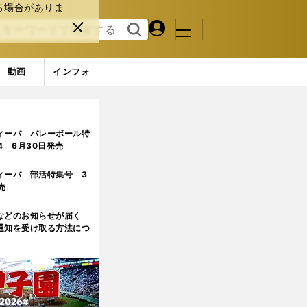
る場合がありま
マイペ
閉じ
検索
メニュ
ー
る
す
ジ
る
動画
インフォ
ィーバ バレーボール特
.4 6月30日発売
ィーバ 部活特集号 3
売
などのお知らせが届く
通知を受け取る方法につ