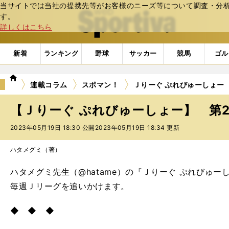
当サイトでは当社の提携先等がお客様のニーズ等について調査・分析し
web Sportiva (webスポルティーバ)
す。
詳しくはこちら
新着
ランキング
野球
サッカー
競馬
ゴル
we
連載コラム
スポマン！
Ｊりーぐ ぷれびゅーしょー
b
ス
【Ｊりーぐ ぷれびゅーしょー】 第2
ポ
ル
2023年05月19日 18:30 公開
2023年05月19日 18:34 更新
テ
ィ
ハタメグミ（著）
ー
バ
ハタメグミ先生（@hatame）の『Ｊりーぐ ぷれびゅー
毎週Ｊリーグを追いかけます。
◆ ◆ ◆