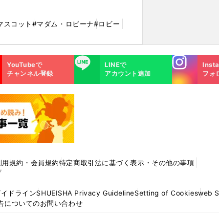
マスコット
#マダム・ロビーナ
#ロビー
Instagra
LINE
YouTubeで
LINEで
Inst
m
チャンネル登録
アカウント追加
フォ
利用規約・会員規約
特定商取引法に基づく表示・その他の事項
プ
ガイドライン
SHUEISHA Privacy Guideline
Setting of Cookies
web 
告についてのお問い合わせ