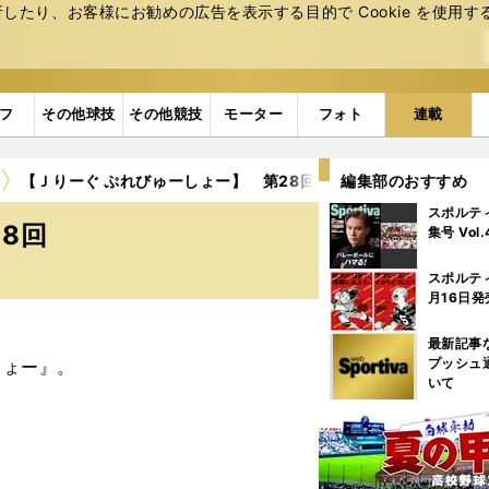
たり、お客様にお勧めの広告を表⽰する⽬的で Cookie を使⽤す
フ
その他球技
その他競技
モーター
フォト
連載
【Ｊりーぐ ぷれびゅーしょー】 第28回
編集部のおすすめ
スポルテ
8回
集号 Vol
スポルテ
月16日発
最新記事
プッシュ
しょー』。
いて