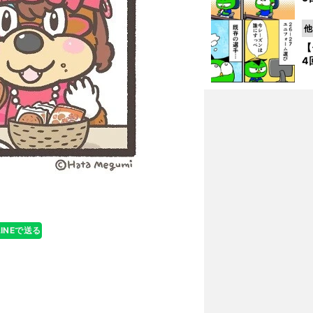
他
【
4
LINEで送る