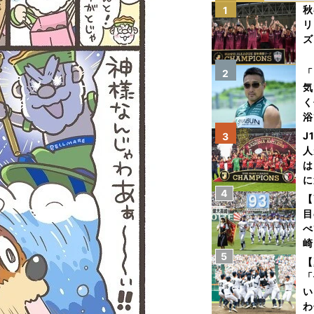
秋
1
リ
ズ
を
「
2
気
く
浴
太
J
3
ァ
人
は
に
4
と
【
目
べ
崎
5
「
【
て
「
い
わ