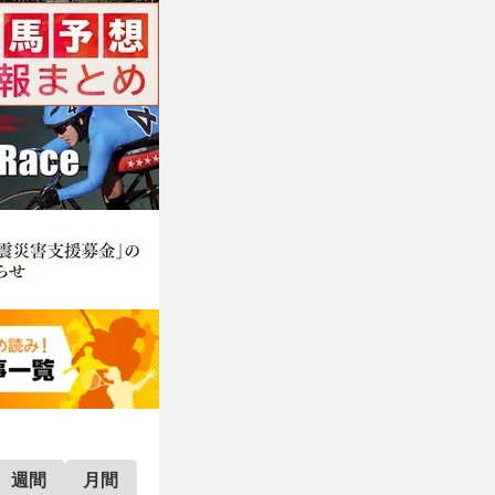
週間
月間