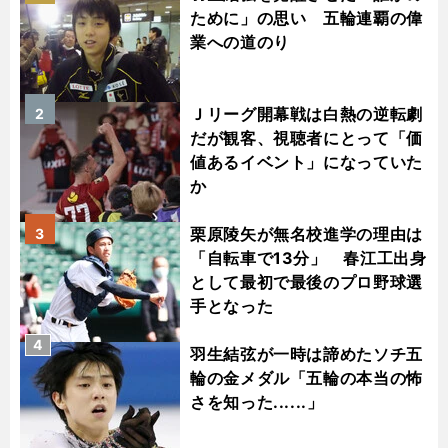
ために」の思い 五輪連覇の偉
業への道のり
Ｊリーグ開幕戦は白熱の逆転劇
2
だが観客、視聴者にとって「価
値あるイベント」になっていた
か
栗原陵矢が無名校進学の理由は
3
「自転車で13分」 春江工出身
として最初で最後のプロ野球選
手となった
4
羽生結弦が一時は諦めたソチ五
輪の金メダル「五輪の本当の怖
さを知った......」