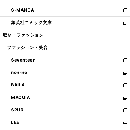
開
ウ
ン
ウ
し
S-MANGA
く
で
ド
ィ
い
新
開
ウ
ン
ウ
し
集英社コミック文庫
く
で
ド
ィ
い
新
開
ウ
ン
ウ
し
取材・ファッション
く
で
ド
ィ
い
開
ウ
ン
ウ
ファッション・美容
く
で
ド
ィ
開
ウ
ン
Seventeen
く
で
ド
新
開
ウ
し
non-no
く
で
い
新
開
ウ
し
BAILA
く
ィ
い
新
ン
ウ
し
MAQUIA
ド
ィ
い
新
ウ
ン
ウ
し
SPUR
で
ド
ィ
い
新
開
ウ
ン
ウ
し
LEE
く
で
ド
ィ
い
新
開
ウ
ン
ウ
し