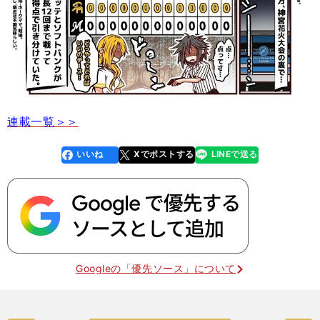
連載一覧＞＞
いいね
Xでポストする
LINEで送る
line
faceboo
x
k
Googleの「優先ソース」について