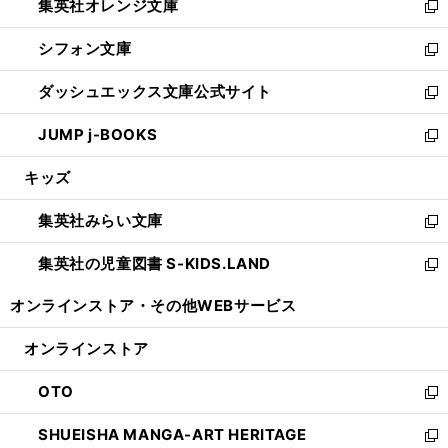
集英社オレンジ文庫
く
で
ド
い
新
開
ウ
ウ
し
シフォン文庫
く
で
ィ
い
新
開
ン
ウ
し
ダッシュエックス文庫公式サイト
く
ド
ィ
い
新
ウ
ン
ウ
し
JUMP j-BOOKS
で
ド
ィ
い
新
開
ウ
ン
ウ
し
キッズ
く
で
ド
ィ
い
開
ウ
ン
ウ
集英社みらい文庫
く
で
ド
ィ
新
開
ウ
ン
し
集英社の児童図書 S-KIDS.LAND
く
で
ド
い
新
開
ウ
ウ
し
オンラインストア・
その他WEBサービス
く
で
ィ
い
開
ン
ウ
オンラインストア
く
ド
ィ
ウ
ン
OTO
で
ド
新
開
ウ
し
SHUEISHA MANGA-ART HERITAGE
く
で
い
新