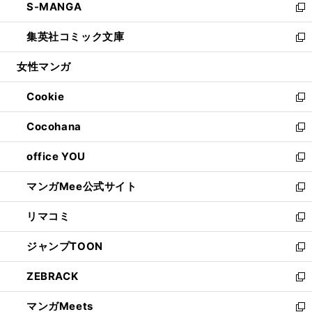
S-MANGA
く
で
ド
ィ
い
新
開
ウ
ン
ウ
し
集英社コミック文庫
く
で
ド
ィ
い
新
開
ウ
ン
ウ
し
女性マンガ
く
で
ド
ィ
い
開
ウ
ン
ウ
Cookie
く
で
ド
ィ
新
開
ウ
ン
し
Cocohana
く
で
ド
い
新
開
ウ
ウ
し
office YOU
く
で
ィ
い
新
開
ン
ウ
し
マンガMee公式サイト
く
ド
ィ
い
新
ウ
ン
ウ
し
リマコミ
で
ド
ィ
い
新
開
ウ
ン
ウ
し
ジャンプTOON
く
で
ド
ィ
い
新
開
ウ
ン
ウ
し
ZEBRACK
く
で
ド
ィ
い
新
開
ウ
ン
ウ
し
マンガMeets
く
で
ド
ィ
い
新