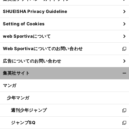
い
る
ウ
SHUEISHA Privacy Guideline
ィ
ン
Setting of Cookies
ド
ウ
web Sportivaについて
で
開
Web Sportivaについてのお問い合わせ
く
】
新
【
ほ
】
.
回
ぼ週刊俺たちのVAR
vol
166
27
し
広告についてのお問い合わせ
い
ウ
集英社サイト
ィ
開
ン
く/
マンガ
ド
閉
ウ
じ
少年マンガ
で
る
開
週刊少年ジャンプ
く
新
し
ジャンプSQ
い
新