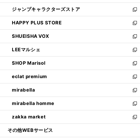
開
ウ
し
ジャンプキャラクターズストア
く
ィ
い
新
ン
ウ
し
HAPPY PLUS STORE
ド
ィ
い
新
ウ
ン
ウ
し
SHUEISHA VOX
で
ド
ィ
い
新
開
ウ
ン
ウ
し
LEEマルシェ
く
で
ド
ィ
い
新
開
ウ
ン
ウ
し
SHOP Marisol
く
で
ド
ィ
い
新
開
ウ
ン
ウ
し
eclat premium
く
で
ド
ィ
い
新
開
ウ
ン
ウ
し
mirabella
く
で
ド
ィ
い
新
開
ウ
ン
ウ
し
mirabella homme
く
で
ド
ィ
い
新
開
ウ
ン
ウ
し
zakka market
く
で
ド
ィ
い
新
開
ウ
ン
ウ
し
その他WEBサービス
く
で
ド
ィ
い
開
ウ
ン
ウ