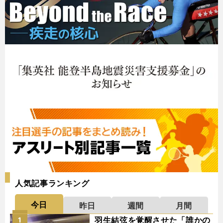
人気記事ランキング
今日
昨日
週間
月間
羽生結弦を覚醒させた「誰かの
1