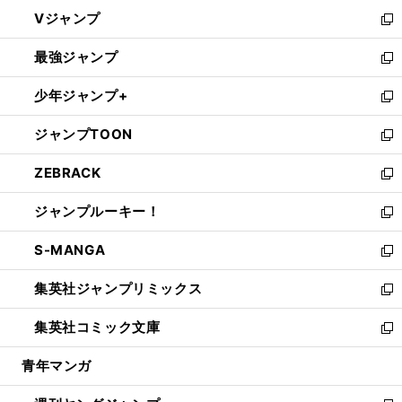
ウ
し
Vジャンプ
ィ
い
新
ン
ウ
し
最強ジャンプ
ド
ィ
い
新
ウ
ン
ウ
し
少年ジャンプ+
で
ド
ィ
い
新
開
ウ
ン
ウ
し
ジャンプTOON
く
で
ド
ィ
い
新
開
ウ
ン
ウ
し
ZEBRACK
く
で
ド
ィ
い
新
開
ウ
ン
ウ
し
ジャンプルーキー！
く
で
ド
ィ
い
新
開
ウ
ン
ウ
し
S-MANGA
く
で
ド
ィ
い
新
開
ウ
ン
ウ
し
集英社ジャンプリミックス
く
で
ド
ィ
い
新
開
ウ
ン
ウ
し
集英社コミック文庫
く
で
ド
ィ
い
新
開
ウ
ン
ウ
し
青年マンガ
く
で
ド
ィ
い
開
ウ
ン
ウ