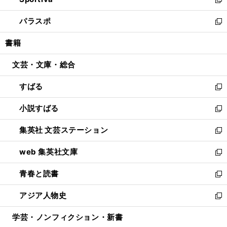
ド
ィ
い
新
ウ
ン
ウ
し
パラスポ
で
ド
ィ
い
新
開
ウ
ン
ウ
し
書籍
く
で
ド
ィ
い
開
ウ
ン
ウ
文芸・文庫・総合
く
で
ド
ィ
開
ウ
ン
すばる
く
で
ド
新
開
ウ
し
小説すばる
く
で
い
新
開
ウ
し
集英社 文芸ステーション
く
ィ
い
新
ン
ウ
し
web 集英社文庫
ド
ィ
い
新
ウ
ン
ウ
し
青春と読書
で
ド
ィ
い
新
開
ウ
ン
ウ
し
アジア人物史
く
で
ド
ィ
い
新
開
ウ
ン
ウ
し
学芸・ノンフィクション・新書
く
で
ド
ィ
い