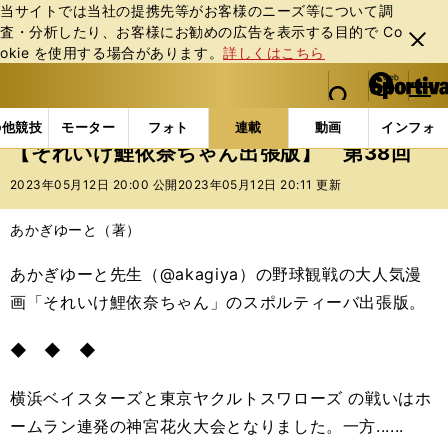
当サイトでは当社の提携先等がお客様のニーズ等について調
査・分析したり、お客様にお勧めの広告を表⽰する⽬的で Co
閉じ
okie を使⽤する場合があります。
詳しくはこちら
る
マイペ
web Sportiva (webスポルティーバ)
検索
メニュ
we
ー
連載コラム
スポマン！
それいけ鯉依奈ちゃん出張
b
ジ
の他競技
モーター
フォト
連載
動画
インフォ
ス
【それいけ鯉依奈ちゃん出張版】 第38回
ポ
ル
2023年05月12日 20:00 公開
2023年05月12日 20:11 更新
テ
ィ
あかぎゆーと（著）
ー
バ
あかぎゆーと先生（@akagiya）の野球観戦の大人気漫
画「それいけ鯉依奈ちゃん」のスポルティーバ出張版。
◆ ◆ ◆
横浜ベイスターズと東京ヤクルトスワローズ の戦いはホ
ームラン連発の神宮花火大会となりました。一方......