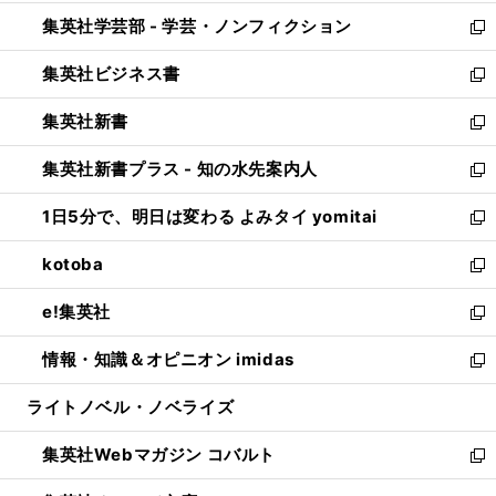
開
ウ
ン
ウ
集英社学芸部 - 学芸・ノンフィクション
く
で
ド
ィ
新
開
ウ
ン
し
集英社ビジネス書
く
で
ド
い
新
開
ウ
ウ
し
集英社新書
く
で
ィ
い
新
開
ン
ウ
し
集英社新書プラス - 知の水先案内人
く
ド
ィ
い
新
ウ
ン
ウ
し
1日5分で、明日は変わる よみタイ yomitai
で
ド
ィ
い
新
開
ウ
ン
ウ
し
kotoba
く
で
ド
ィ
い
新
開
ウ
ン
ウ
し
e!集英社
く
で
ド
ィ
い
新
開
ウ
ン
ウ
し
情報・知識＆オピニオン imidas
く
で
ド
ィ
い
新
開
ウ
ン
ウ
し
ライトノベル・ノベライズ
く
で
ド
ィ
い
開
ウ
ン
ウ
集英社Webマガジン コバルト
く
で
ド
ィ
新
開
ウ
ン
し