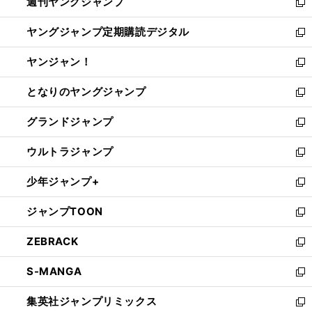
週刊ヤングジャンプ
く
で
ド
ィ
新
開
ウ
ン
し
ヤングジャンプ定期購読デジタル
く
で
ド
い
新
開
ウ
ウ
し
ヤンジャン！
く
で
ィ
い
新
開
ン
ウ
し
となりのヤングジャンプ
く
ド
ィ
い
新
ウ
ン
ウ
し
グランドジャンプ
で
ド
ィ
い
新
開
ウ
ン
ウ
し
ウルトラジャンプ
く
で
ド
ィ
い
新
開
ウ
ン
ウ
し
少年ジャンプ+
く
で
ド
ィ
い
新
開
ウ
ン
ウ
し
ジャンプTOON
く
で
ド
ィ
い
新
開
ウ
ン
ウ
し
ZEBRACK
く
で
ド
ィ
い
新
開
ウ
ン
ウ
し
S-MANGA
く
で
ド
ィ
い
新
開
ウ
ン
ウ
し
集英社ジャンプリミックス
く
で
ド
ィ
い
新