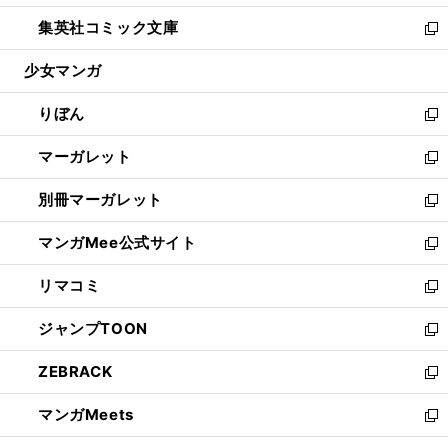
開
ウ
ン
ウ
し
集英社コミック文庫
く
で
ド
ィ
い
新
開
ウ
ン
ウ
し
少女マンガ
く
で
ド
ィ
い
開
ウ
ン
ウ
りぼん
く
で
ド
ィ
新
開
ウ
ン
し
マーガレット
く
で
ド
い
新
開
ウ
ウ
し
別冊マーガレット
く
で
ィ
い
新
開
ン
ウ
し
マンガMee公式サイト
く
ド
ィ
い
新
ウ
ン
ウ
し
リマコミ
で
ド
ィ
い
新
開
ウ
ン
ウ
し
ジャンプTOON
く
で
ド
ィ
い
新
開
ウ
ン
ウ
し
ZEBRACK
く
で
ド
ィ
い
新
開
ウ
ン
ウ
し
マンガMeets
く
で
ド
ィ
い
新
開
ウ
ン
ウ
し