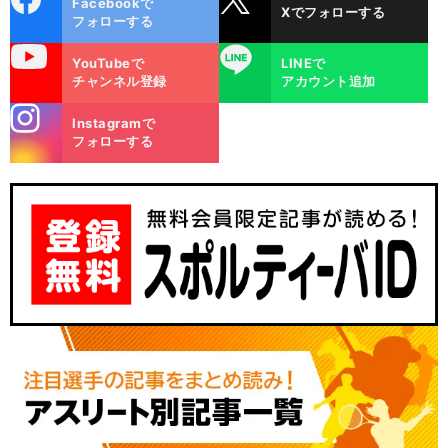
Facebookで
Xでフォローする
ok
フォローする
uTube
LINE
YouTubeで
LINEで
チャンネル登録
アカウント追加
stagra
Instagramで
m
フォローする