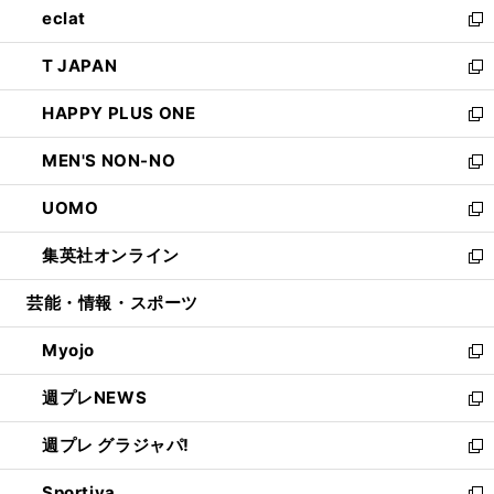
eclat
く
で
ド
ィ
い
新
開
ウ
ン
ウ
し
T JAPAN
く
で
ド
ィ
い
新
開
ウ
ン
ウ
し
HAPPY PLUS ONE
く
で
ド
ィ
い
新
開
ウ
ン
ウ
し
MEN'S NON-NO
く
で
ド
ィ
い
新
開
ウ
ン
ウ
し
UOMO
く
で
ド
ィ
い
新
開
ウ
ン
ウ
し
集英社オンライン
く
で
ド
ィ
い
新
開
ウ
ン
ウ
し
芸能・情報・スポーツ
く
で
ド
ィ
い
開
ウ
ン
ウ
Myojo
く
で
ド
ィ
新
開
ウ
ン
し
週プレNEWS
く
で
ド
い
新
開
ウ
ウ
し
週プレ グラジャパ!
く
で
ィ
い
新
開
ン
ウ
し
Sportiva
く