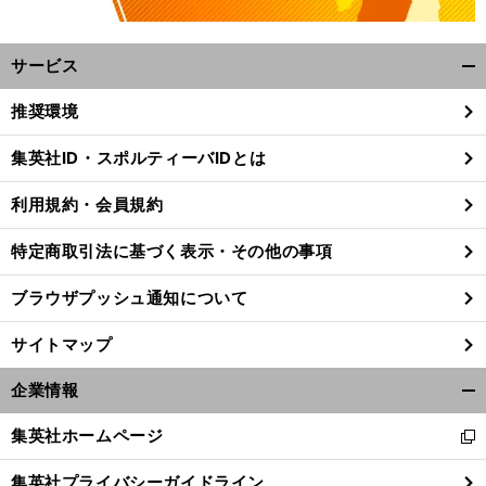
サービス
開
く/
推奨環境
閉
じ
集英社ID・スポルティーバIDとは
る
利用規約・会員規約
特定商取引法に基づく表示・その他の事項
ブラウザプッシュ通知について
サイトマップ
企業情報
開
く/
集英社ホームページ
新
閉
し
じ
集英社プライバシーガイドライン