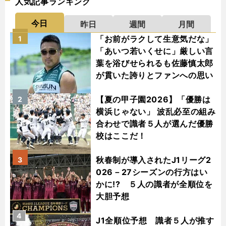
人気記事ランキング
今日
昨日
週間
月間
「お前がラクして生意気だな」
1
「あいつ若いくせに」厳しい言
葉を浴びせられるも佐藤慎太郎
が貫いた誇りとファンへの思い
【夏の甲子園2026】「優勝は
2
横浜じゃない」 波乱必至の組み
合わせで識者５人が選んだ優勝
校はここだ！
秋春制が導入されたJ1リーグ2
3
026－27シーズンの行方はい
かに!? ５人の識者が全順位を
大胆予想
4
J1全順位予想 識者５人が推す