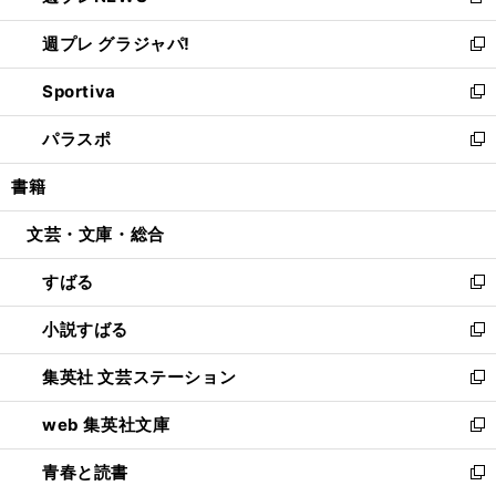
新
開
ウ
ウ
し
週プレ グラジャパ!
く
で
ィ
い
新
開
ン
ウ
し
Sportiva
く
ド
ィ
い
新
ウ
ン
ウ
し
パラスポ
で
ド
ィ
い
新
開
ウ
ン
ウ
し
書籍
く
で
ド
ィ
い
開
ウ
ン
ウ
文芸・文庫・総合
く
で
ド
ィ
開
ウ
ン
すばる
く
で
ド
新
開
ウ
し
小説すばる
く
で
い
新
開
ウ
し
集英社 文芸ステーション
く
ィ
い
新
ン
ウ
し
web 集英社文庫
ド
ィ
い
新
ウ
ン
ウ
し
青春と読書
で
ド
ィ
い
新
開