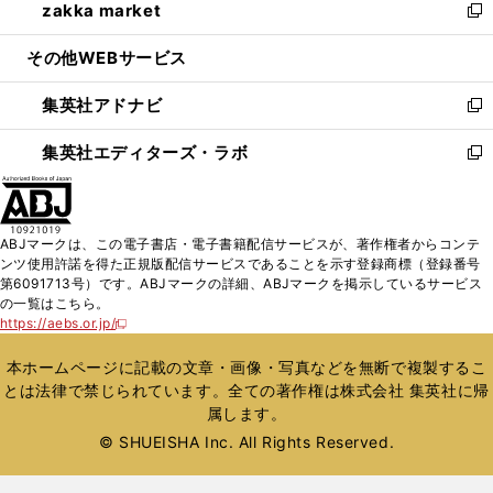
zakka market
く
で
ド
ィ
い
新
開
ウ
ン
ウ
し
その他WEBサービス
く
で
ド
ィ
い
開
ウ
ン
ウ
集英社アドナビ
く
で
ド
ィ
新
開
ウ
ン
し
集英社エディターズ・ラボ
く
で
ド
い
新
開
ウ
ウ
し
く
で
ィ
い
開
ン
ウ
ABJマークは、この電子書店・電子書籍配信サービスが、著作権者からコンテ
く
ド
ィ
ンツ使用許諾を得た正規版配信サービスであることを示す登録商標（登録番号
ウ
ン
第6091713号）です。ABJマークの詳細、ABJマークを掲示しているサービス
で
ド
の一覧はこちら。
開
ウ
https://aebs.or.jp/
新
く
で
し
い
開
本ホームページに記載の文章・画像・写真などを無断で複製するこ
ウ
く
とは法律で禁じられています。全ての著作権は株式会社 集英社に帰
ィ
属します。
ン
ド
© SHUEISHA Inc. All Rights Reserved.
ウ
で
開