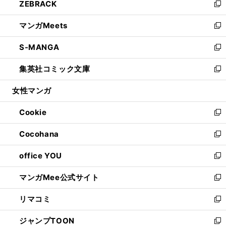
ZEBRACK
く
で
ド
ィ
い
新
開
ウ
ン
ウ
し
マンガMeets
く
で
ド
ィ
い
新
開
ウ
ン
ウ
し
S-MANGA
く
で
ド
ィ
い
新
開
ウ
ン
ウ
し
集英社コミック文庫
く
で
ド
ィ
い
新
開
ウ
ン
ウ
し
女性マンガ
く
で
ド
ィ
い
開
ウ
ン
ウ
Cookie
く
で
ド
ィ
新
開
ウ
ン
し
Cocohana
く
で
ド
い
新
開
ウ
ウ
し
office YOU
く
で
ィ
い
新
開
ン
ウ
し
マンガMee公式サイト
く
ド
ィ
い
新
ウ
ン
ウ
し
リマコミ
で
ド
ィ
い
新
開
ウ
ン
ウ
し
ジャンプTOON
く
で
ド
ィ
い
新