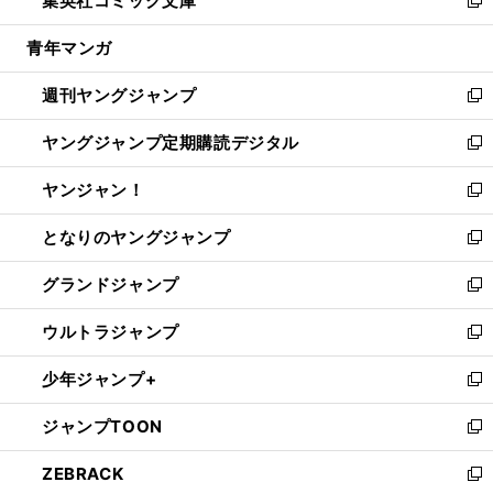
集英社コミック文庫
で
ド
ィ
い
新
開
ウ
ン
ウ
し
青年マンガ
く
で
ド
ィ
い
開
ウ
ン
ウ
週刊ヤングジャンプ
く
で
ド
ィ
新
開
ウ
ン
し
ヤングジャンプ定期購読デジタル
く
で
ド
い
新
開
ウ
ウ
し
ヤンジャン！
く
で
ィ
い
新
開
ン
ウ
し
となりのヤングジャンプ
く
ド
ィ
い
新
ウ
ン
ウ
し
グランドジャンプ
で
ド
ィ
い
新
開
ウ
ン
ウ
し
ウルトラジャンプ
く
で
ド
ィ
い
新
開
ウ
ン
ウ
し
少年ジャンプ+
く
で
ド
ィ
い
新
開
ウ
ン
ウ
し
ジャンプTOON
く
で
ド
ィ
い
新
開
ウ
ン
ウ
し
ZEBRACK
く
で
ド
ィ
い
新