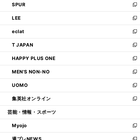
SPUR
で
ド
ィ
い
新
開
ウ
ン
ウ
し
LEE
く
で
ド
ィ
い
新
開
ウ
ン
ウ
し
eclat
く
で
ド
ィ
い
新
開
ウ
ン
ウ
し
T JAPAN
く
で
ド
ィ
い
新
開
ウ
ン
ウ
し
HAPPY PLUS ONE
く
で
ド
ィ
い
新
開
ウ
ン
ウ
し
MEN'S NON-NO
く
で
ド
ィ
い
新
開
ウ
ン
ウ
し
UOMO
く
で
ド
ィ
い
新
開
ウ
ン
ウ
し
集英社オンライン
く
で
ド
ィ
い
新
開
ウ
ン
ウ
し
芸能・情報・スポーツ
く
で
ド
ィ
い
開
ウ
ン
ウ
Myojo
く
で
ド
ィ
新
開
ウ
ン
し
週プレNEWS
く
で
ド
い