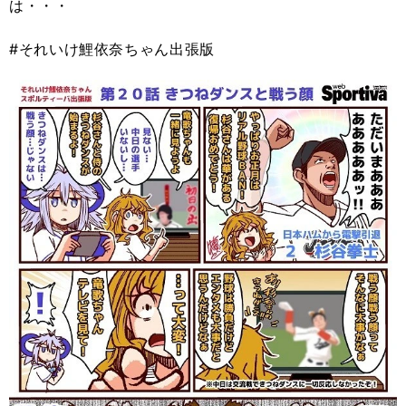
は・・・
#それいけ鯉依奈ちゃん出張版