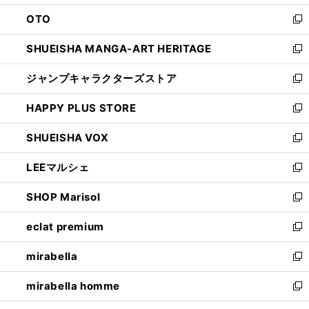
ウ
ン
OTO
で
ド
新
開
ウ
し
SHUEISHA MANGA-ART HERITAGE
く
で
い
新
開
ウ
し
ジャンプキャラクターズストア
く
ィ
い
新
ン
ウ
し
HAPPY PLUS STORE
ド
ィ
い
新
ウ
ン
ウ
し
SHUEISHA VOX
で
ド
ィ
い
新
開
ウ
ン
ウ
し
LEEマルシェ
く
で
ド
ィ
い
新
開
ウ
ン
ウ
し
SHOP Marisol
く
で
ド
ィ
い
新
開
ウ
ン
ウ
し
eclat premium
く
で
ド
ィ
い
新
開
ウ
ン
ウ
し
mirabella
く
で
ド
ィ
い
新
開
ウ
ン
ウ
し
mirabella homme
く
で
ド
ィ
い
新
開
ウ
ン
ウ
し