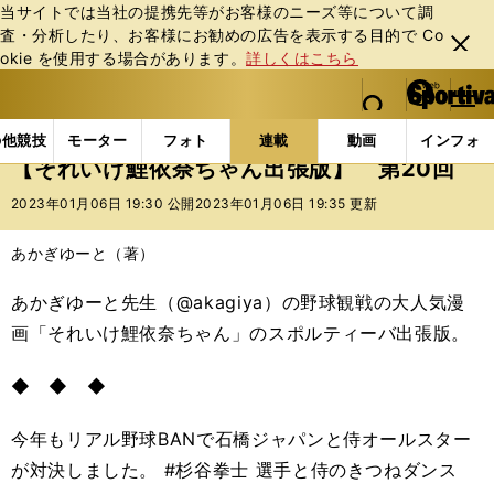
当サイトでは当社の提携先等がお客様のニーズ等について調
査・分析したり、お客様にお勧めの広告を表⽰する⽬的で Co
閉じ
okie を使⽤する場合があります。
詳しくはこちら
る
マイペ
web Sportiva (webスポルティーバ)
検索
メニュ
we
ー
連載コラム
スポマン！
それいけ鯉依奈ちゃん出張
b
ジ
の他競技
モーター
フォト
連載
動画
インフォ
ス
【それいけ鯉依奈ちゃん出張版】 第20回
ポ
ル
2023年01月06日 19:30 公開
2023年01月06日 19:35 更新
テ
ィ
あかぎゆーと（著）
ー
バ
あかぎゆーと先生（@akagiya）の野球観戦の大人気漫
画「それいけ鯉依奈ちゃん」のスポルティーバ出張版。
◆ ◆ ◆
今年もリアル野球BANで石橋ジャパンと侍オールスター
が対決しました。 #杉谷拳士 選手と侍のきつねダンス