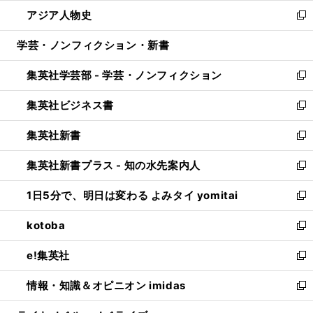
ウ
ン
ウ
し
アジア人物史
く
で
ド
ィ
い
新
開
ウ
ン
ウ
し
学芸・ノンフィクション・新書
く
で
ド
ィ
い
開
ウ
ン
ウ
集英社学芸部 - 学芸・ノンフィクション
く
で
ド
ィ
新
開
ウ
ン
し
集英社ビジネス書
く
で
ド
い
新
開
ウ
ウ
し
集英社新書
く
で
ィ
い
新
開
ン
ウ
し
集英社新書プラス - 知の水先案内人
く
ド
ィ
い
新
ウ
ン
ウ
し
1日5分で、明日は変わる よみタイ yomitai
で
ド
ィ
い
新
開
ウ
ン
ウ
し
kotoba
く
で
ド
ィ
い
新
開
ウ
ン
ウ
し
e!集英社
く
で
ド
ィ
い
新
開
ウ
ン
ウ
し
情報・知識＆オピニオン imidas
く
で
ド
ィ
い
新
開
ウ
ン
ウ
し