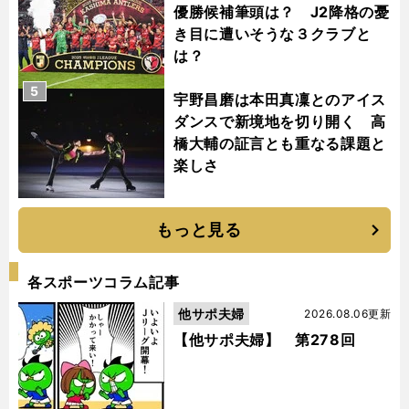
優勝候補筆頭は？ J2降格の憂
き目に遭いそうな３クラブと
は？
5
宇野昌磨は本田真凜とのアイス
ダンスで新境地を切り開く 高
橋大輔の証言とも重なる課題と
楽しさ
もっと見る
各スポーツコラム記事
他サポ夫婦
2026.08.06更新
【他サポ夫婦】 第278回