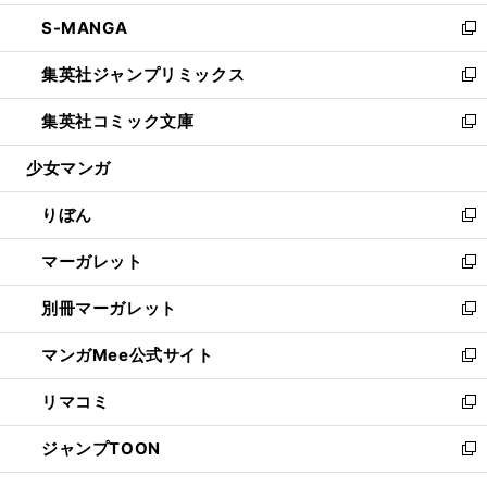
開
ウ
ン
ウ
し
S-MANGA
く
で
ド
ィ
い
新
開
ウ
ン
ウ
し
集英社ジャンプリミックス
く
で
ド
ィ
い
新
開
ウ
ン
ウ
し
集英社コミック文庫
く
で
ド
ィ
い
新
開
ウ
ン
ウ
し
少女マンガ
く
で
ド
ィ
い
開
ウ
ン
ウ
りぼん
く
で
ド
ィ
新
開
ウ
ン
し
マーガレット
く
で
ド
い
新
開
ウ
ウ
し
別冊マーガレット
く
で
ィ
い
新
開
ン
ウ
し
マンガMee公式サイト
く
ド
ィ
い
新
ウ
ン
ウ
し
リマコミ
で
ド
ィ
い
新
開
ウ
ン
ウ
し
ジャンプTOON
く
で
ド
ィ
い
新
開
ウ
ン
ウ
し