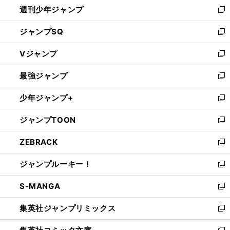
週刊少年ジャンプ
く
新
し
ジャンプSQ
い
新
ウ
し
Vジャンプ
ィ
い
新
ン
ウ
し
最強ジャンプ
ド
ィ
い
新
ウ
ン
ウ
し
少年ジャンプ+
で
ド
ィ
い
新
開
ウ
ン
ウ
し
ジャンプTOON
く
で
ド
ィ
い
新
開
ウ
ン
ウ
し
ZEBRACK
く
で
ド
ィ
い
新
開
ウ
ン
ウ
し
ジャンプルーキー！
く
で
ド
ィ
い
新
開
ウ
ン
ウ
し
S-MANGA
く
で
ド
ィ
い
新
開
ウ
ン
ウ
し
集英社ジャンプリミックス
く
で
ド
ィ
い
新
開
ウ
ン
ウ
し
く