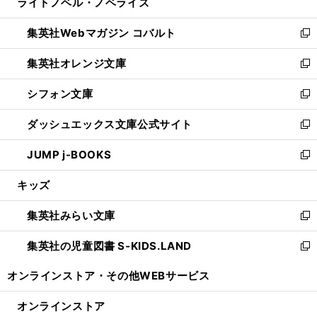
ライトノベル・ノベライズ
く
で
ド
ィ
い
開
ウ
ン
ウ
集英社Webマガジン コバルト
く
で
ド
ィ
新
開
ウ
ン
し
集英社オレンジ文庫
く
で
ド
い
新
開
ウ
ウ
し
シフォン文庫
く
で
ィ
い
新
開
ン
ウ
し
ダッシュエックス文庫公式サイト
く
ド
ィ
い
新
ウ
ン
ウ
し
JUMP j-BOOKS
で
ド
ィ
い
新
開
ウ
ン
ウ
し
キッズ
く
で
ド
ィ
い
開
ウ
ン
ウ
集英社みらい文庫
く
で
ド
ィ
新
開
ウ
ン
し
集英社の児童図書 S-KIDS.LAND
く
で
ド
い
新
開
ウ
ウ
し
オンラインストア・
その他WEBサービス
く
で
ィ
い
開
ン
ウ
オンラインストア
く
ド
ィ