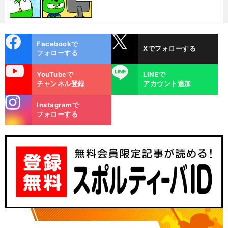
cebo
X
Facebookで
Xでフォローする
ok
フォローする
uTube
LINE
YouTubeで
LINEで
チャンネル登録
アカウント追加
stagra
Instagramで
m
フォローする