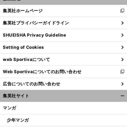
開
く/
集英社ホームページ
新
閉
し
じ
集英社プライバシーガイドライン
い
る
ウ
SHUEISHA Privacy Guideline
ィ
ン
Setting of Cookies
ド
ウ
web Sportivaについて
で
】
【
ほ
】
.
回
開
ぼ週刊俺たちのVAR
vol
148
9
Web Sportivaについてのお問い合わせ
く
新
し
広告についてのお問い合わせ
い
ウ
集英社サイト
ィ
開
ン
く/
マンガ
ド
閉
ウ
じ
少年マンガ
で
る
開