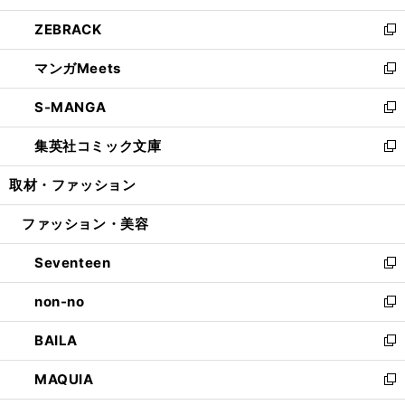
開
ウ
ン
ウ
し
ZEBRACK
く
で
ド
ィ
い
新
開
ウ
ン
ウ
し
マンガMeets
く
で
ド
ィ
い
新
開
ウ
ン
ウ
し
S-MANGA
く
で
ド
ィ
い
新
開
ウ
ン
ウ
し
集英社コミック文庫
く
で
ド
ィ
い
新
開
ウ
ン
ウ
し
取材・ファッション
く
で
ド
ィ
い
開
ウ
ン
ウ
ファッション・美容
く
で
ド
ィ
開
ウ
ン
Seventeen
く
で
ド
新
開
ウ
し
non-no
く
で
い
新
開
ウ
し
BAILA
く
ィ
い
新
ン
ウ
し
MAQUIA
ド
ィ
い
新
ウ
ン
ウ
し