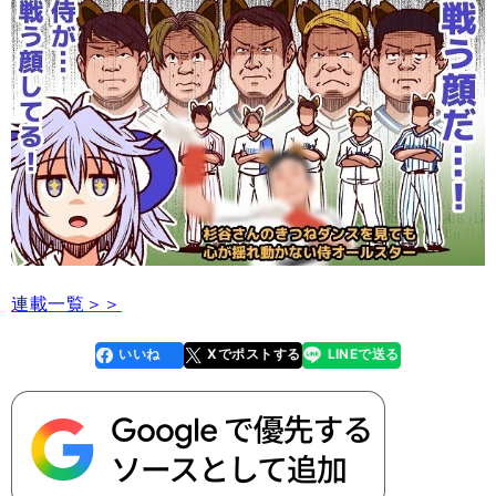
連載一覧＞＞
いいね
Xでポストする
LINEで送る
line
faceboo
x
k