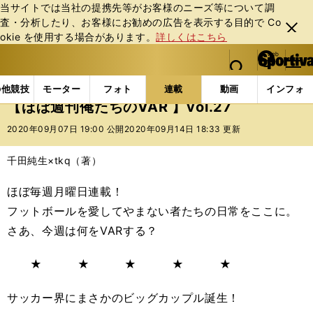
当サイトでは当社の提携先等がお客様のニーズ等について調
査・分析したり、お客様にお勧めの広告を表⽰する⽬的で Co
閉じ
okie を使⽤する場合があります。
詳しくはこちら
る
マイペ
web Sportiva (webスポルティーバ)
検索
メニュ
we
ー
連載コラム
スポマン！
俺たちのVAR
【ほぼ週刊俺
b
ジ
の他競技
モーター
フォト
連載
動画
インフォ
ス
【ほぼ週刊俺たちのVAR 】vol.27
ポ
ル
2020年09月07日 19:00 公開
2020年09月14日 18:33 更新
テ
ィ
千田純生×tkq（著）
ー
バ
ほぼ毎週月曜日連載！
フットボールを愛してやまない者たちの日常をここに。
さあ、今週は何をVARする？
★ ★ ★ ★ ★
サッカー界にまさかのビッグカップル誕生！