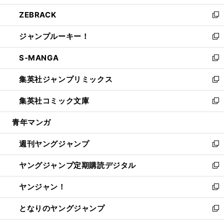
開
ウ
ン
ウ
し
ZEBRACK
く
で
ド
ィ
い
新
開
ウ
ン
ウ
し
ジャンプルーキー！
く
で
ド
ィ
い
新
開
ウ
ン
ウ
し
S-MANGA
く
で
ド
ィ
い
新
開
ウ
ン
ウ
し
集英社ジャンプリミックス
く
で
ド
ィ
い
新
開
ウ
ン
ウ
し
集英社コミック文庫
く
で
ド
ィ
い
新
開
ウ
ン
ウ
し
青年マンガ
く
で
ド
ィ
い
開
ウ
ン
ウ
週刊ヤングジャンプ
く
で
ド
ィ
新
開
ウ
ン
し
ヤングジャンプ定期購読デジタル
く
で
ド
い
新
開
ウ
ウ
し
ヤンジャン！
く
で
ィ
い
新
開
ン
ウ
し
となりのヤングジャンプ
く
ド
ィ
い
新
ウ
ン
ウ
し