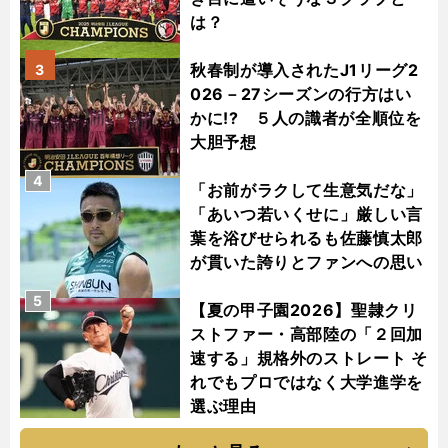
は？
秋春制が導入されたJ1リーグ2
3
026－27シーズンの行方はい
かに!? ５人の識者が全順位を
大胆予想
4
「お前がラクして生意気だな」
「あいつ若いくせに」厳しい言
葉を浴びせられるも佐藤慎太郎
が貫いた誇りとファンへの思い
5
【夏の甲子園2026】聖隷クリ
ストファー・高部陸の「２回加
速する」規格外のストレート そ
れでもプロではなく大学進学を
選ぶ理由