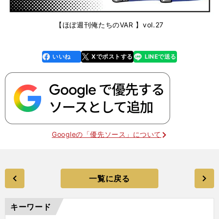
【ほぼ週刊俺たちのVAR 】vol.27
いいね
Xでポストする
LINEで送る
line
faceboo
x
k
Googleの「優先ソース」について
一覧に戻る
キーワード