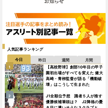
人気記事ランキング
今日
昨日
週間
月間
【高校野球】創部10年目の甲子
1
園初出場がすべてを変えた 健大
高崎・青栁監督が語る「機動破
壊」はこうして生まれた
J1全順位予想 識者５人が推す
2
優勝候補筆頭は？ J2降格の憂
き目に遭いそうな３クラブと