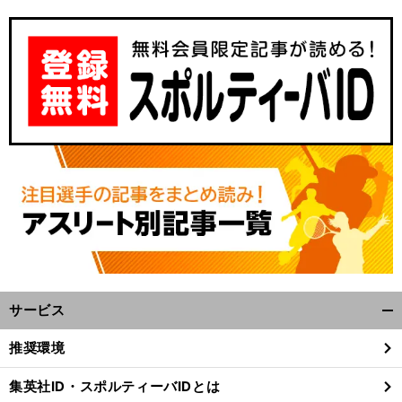
サービス
開
く/
推奨環境
閉
じ
集英社ID・スポルティーバIDとは
る