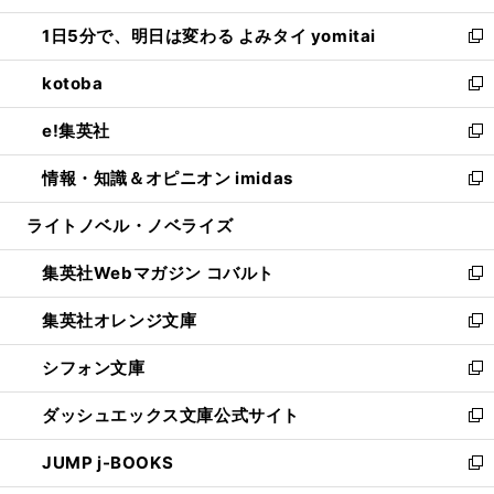
ウ
ン
ウ
し
1日5分で、明日は変わる よみタイ yomitai
で
ド
ィ
い
新
開
ウ
ン
ウ
し
kotoba
く
で
ド
ィ
い
新
開
ウ
ン
ウ
し
e!集英社
く
で
ド
ィ
い
新
開
ウ
ン
ウ
し
情報・知識＆オピニオン imidas
く
で
ド
ィ
い
新
開
ウ
ン
ウ
し
ライトノベル・ノベライズ
く
で
ド
ィ
い
開
ウ
ン
ウ
集英社Webマガジン コバルト
く
で
ド
ィ
新
開
ウ
ン
し
集英社オレンジ文庫
く
で
ド
い
新
開
ウ
ウ
し
シフォン文庫
く
で
ィ
い
新
開
ン
ウ
し
ダッシュエックス文庫公式サイト
く
ド
ィ
い
新
ウ
ン
ウ
し
JUMP j-BOOKS
で
ド
ィ
い
新
開
ウ
ン
ウ
し