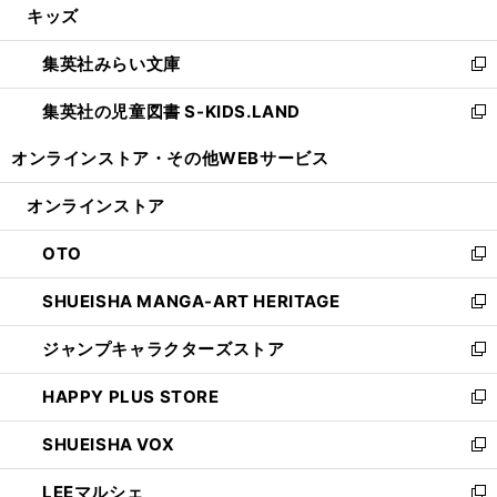
キッズ
く
で
ド
ィ
い
開
ウ
ン
ウ
集英社みらい文庫
く
で
ド
ィ
新
開
ウ
ン
し
集英社の児童図書 S-KIDS.LAND
く
で
ド
い
新
開
ウ
ウ
し
オンラインストア・
その他WEBサービス
く
で
ィ
い
開
ン
ウ
オンラインストア
く
ド
ィ
ウ
ン
OTO
で
ド
新
開
ウ
し
SHUEISHA MANGA-ART HERITAGE
く
で
い
新
開
ウ
し
ジャンプキャラクターズストア
く
ィ
い
新
ン
ウ
し
HAPPY PLUS STORE
ド
ィ
い
新
ウ
ン
ウ
し
SHUEISHA VOX
で
ド
ィ
い
新
開
ウ
ン
ウ
し
LEEマルシェ
く
で
ド
ィ
い
新