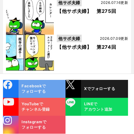
他サポ夫婦
2026.07.16更新
【他サポ夫婦】 第275回
他サポ夫婦
2026.07.09更新
【他サポ夫婦】 第274回
cebo
X
Facebookで
Xでフォローする
ok
フォローする
uTube
LINE
YouTubeで
LINEで
チャンネル登録
アカウント追加
stagra
Instagramで
m
フォローする