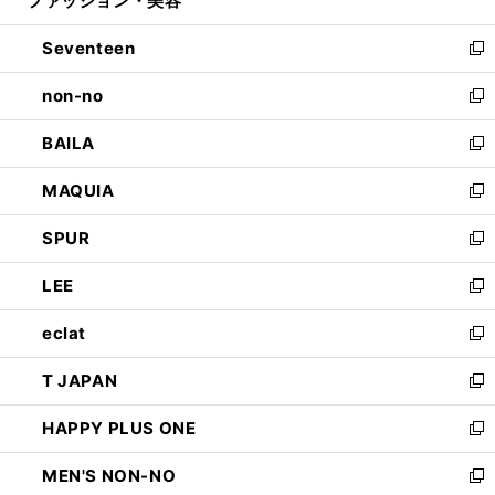
ファッション・美容
で
ド
ィ
開
ウ
ン
Seventeen
く
で
ド
新
開
ウ
し
non-no
く
で
い
新
開
ウ
し
BAILA
く
ィ
い
新
ン
ウ
し
MAQUIA
ド
ィ
い
新
ウ
ン
ウ
し
SPUR
で
ド
ィ
い
新
開
ウ
ン
ウ
し
LEE
く
で
ド
ィ
い
新
開
ウ
ン
ウ
し
eclat
く
で
ド
ィ
い
新
開
ウ
ン
ウ
し
T JAPAN
く
で
ド
ィ
い
新
開
ウ
ン
ウ
し
HAPPY PLUS ONE
く
で
ド
ィ
い
新
開
ウ
ン
ウ
し
MEN'S NON-NO
く
で
ド
ィ
い
新