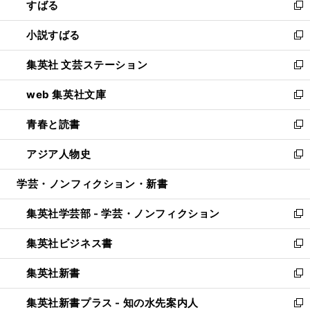
すばる
く
で
ド
新
開
ウ
し
小説すばる
く
で
い
新
開
ウ
し
集英社 文芸ステーション
く
ィ
い
新
ン
ウ
し
web 集英社文庫
ド
ィ
い
新
ウ
ン
ウ
し
青春と読書
で
ド
ィ
い
新
開
ウ
ン
ウ
し
アジア人物史
く
で
ド
ィ
い
新
開
ウ
ン
ウ
し
学芸・ノンフィクション・新書
く
で
ド
ィ
い
開
ウ
ン
ウ
集英社学芸部 - 学芸・ノンフィクション
く
で
ド
ィ
新
開
ウ
ン
し
集英社ビジネス書
く
で
ド
い
新
開
ウ
ウ
し
集英社新書
く
で
ィ
い
新
開
ン
ウ
し
集英社新書プラス - 知の水先案内人
く
ド
ィ
い
新