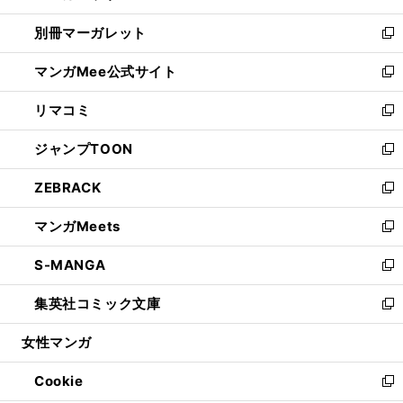
開
ウ
ウ
し
別冊マーガレット
く
で
ィ
い
新
開
ン
ウ
し
マンガMee公式サイト
く
ド
ィ
い
新
ウ
ン
ウ
し
リマコミ
で
ド
ィ
い
新
開
ウ
ン
ウ
し
ジャンプTOON
く
で
ド
ィ
い
新
開
ウ
ン
ウ
し
ZEBRACK
く
で
ド
ィ
い
新
開
ウ
ン
ウ
し
マンガMeets
く
で
ド
ィ
い
新
開
ウ
ン
ウ
し
S-MANGA
く
で
ド
ィ
い
新
開
ウ
ン
ウ
し
集英社コミック文庫
く
で
ド
ィ
い
新
開
ウ
ン
ウ
し
女性マンガ
く
で
ド
ィ
い
開
ウ
ン
ウ
Cookie
く
で
ド
ィ
新
開
ウ
ン