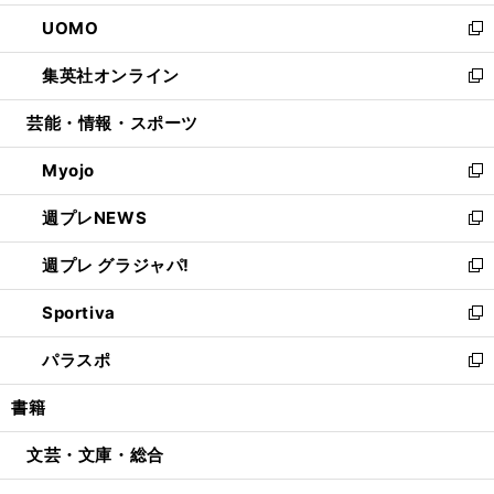
開
ウ
ン
ウ
し
UOMO
く
で
ド
ィ
い
新
開
ウ
ン
ウ
し
集英社オンライン
く
で
ド
ィ
い
新
開
ウ
ン
ウ
し
芸能・情報・スポーツ
く
で
ド
ィ
い
開
ウ
ン
ウ
Myojo
く
で
ド
ィ
新
開
ウ
ン
し
週プレNEWS
く
で
ド
い
新
開
ウ
ウ
し
週プレ グラジャパ!
く
で
ィ
い
新
開
ン
ウ
し
Sportiva
く
ド
ィ
い
新
ウ
ン
ウ
し
パラスポ
で
ド
ィ
い
新
開
ウ
ン
ウ
し
書籍
く
で
ド
ィ
い
開
ウ
ン
ウ
文芸・文庫・総合
く
で
ド
ィ
開
ウ
ン