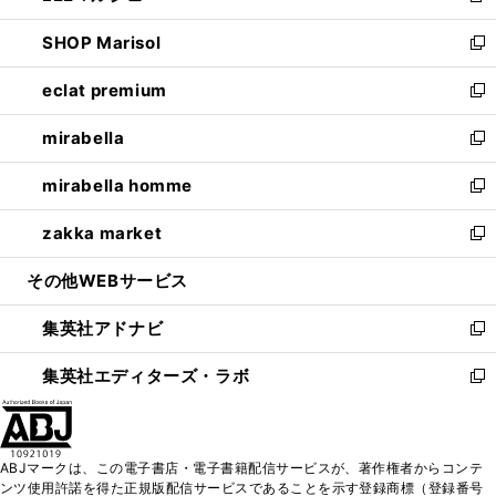
開
ウ
ン
ウ
し
SHOP Marisol
く
で
ド
ィ
い
新
開
ウ
ン
ウ
し
eclat premium
く
で
ド
ィ
い
新
開
ウ
ン
ウ
し
mirabella
く
で
ド
ィ
い
新
開
ウ
ン
ウ
し
mirabella homme
く
で
ド
ィ
い
新
開
ウ
ン
ウ
し
zakka market
く
で
ド
ィ
い
新
開
ウ
ン
ウ
し
その他WEBサービス
く
で
ド
ィ
い
開
ウ
ン
ウ
集英社アドナビ
く
で
ド
ィ
新
開
ウ
ン
し
集英社エディターズ・ラボ
く
で
ド
い
新
開
ウ
ウ
し
く
で
ィ
い
開
ン
ウ
ABJマークは、この電子書店・電子書籍配信サービスが、著作権者からコンテ
く
ド
ィ
ンツ使用許諾を得た正規版配信サービスであることを示す登録商標（登録番号
ウ