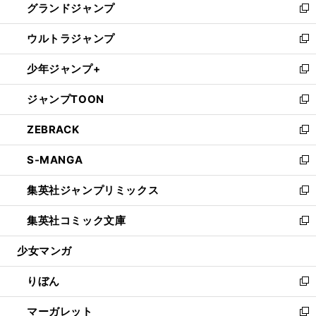
グランドジャンプ
で
ド
ィ
い
新
開
ウ
ン
ウ
し
ウルトラジャンプ
く
で
ド
ィ
い
新
開
ウ
ン
ウ
し
少年ジャンプ+
く
で
ド
ィ
い
新
開
ウ
ン
ウ
し
ジャンプTOON
く
で
ド
ィ
い
新
開
ウ
ン
ウ
し
ZEBRACK
く
で
ド
ィ
い
新
開
ウ
ン
ウ
し
S-MANGA
く
で
ド
ィ
い
新
開
ウ
ン
ウ
し
集英社ジャンプリミックス
く
で
ド
ィ
い
新
開
ウ
ン
ウ
し
集英社コミック文庫
く
で
ド
ィ
い
新
開
ウ
ン
ウ
し
少女マンガ
く
で
ド
ィ
い
開
ウ
ン
ウ
りぼん
く
で
ド
ィ
新
開
ウ
ン
し
マーガレット
く
で
ド
い
新