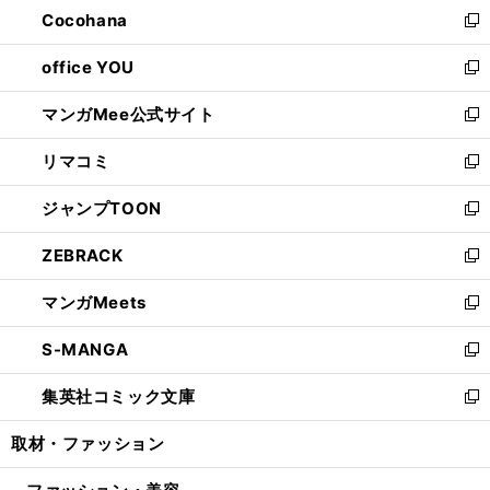
し
Cocohana
く
で
ド
い
新
開
ウ
ウ
し
office YOU
く
で
ィ
い
新
開
ン
ウ
し
マンガMee公式サイト
く
ド
ィ
い
新
ウ
ン
ウ
し
リマコミ
で
ド
ィ
い
新
開
ウ
ン
ウ
し
ジャンプTOON
く
で
ド
ィ
い
新
開
ウ
ン
ウ
し
ZEBRACK
く
で
ド
ィ
い
新
開
ウ
ン
ウ
し
マンガMeets
く
で
ド
ィ
い
新
開
ウ
ン
ウ
し
S-MANGA
く
で
ド
ィ
い
新
開
ウ
ン
ウ
し
集英社コミック文庫
く
で
ド
ィ
い
新
開
ウ
ン
ウ
し
取材・ファッション
く
で
ド
ィ
い
開
ウ
ン
ウ
く