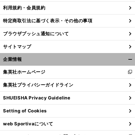
利用規約・会員規約
特定商取引法に基づく表示・その他の事項
ブラウザプッシュ通知について
サイトマップ
企業情報
開
く/
集英社ホームページ
新
閉
し
じ
集英社プライバシーガイドライン
い
る
ウ
【
ほ
.
SHUEISHA Privacy Guideline
ィ
ぼ週刊俺たちのVAR
】vol
28
VAR
vo
.26
ン
Setting of Cookies
ド
ウ
web Sportivaについて
で
開