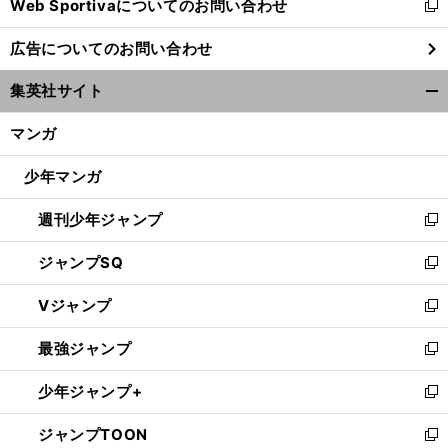
Web Sportivaについてのお問い合わせ
く
新
し
広告についてのお問い合わせ
い
ウ
集英社サイト
ィ
開
ン
く/
マンガ
ド
閉
ウ
じ
少年マンガ
で
る
開
週刊少年ジャンプ
く
新
し
ジャンプSQ
い
新
ウ
し
Vジャンプ
ィ
い
新
ン
ウ
し
最強ジャンプ
ド
ィ
い
新
ウ
ン
ウ
し
少年ジャンプ+
で
ド
ィ
い
新
開
ウ
ン
ウ
し
ジャンプTOON
く
で
ド
ィ
い
新