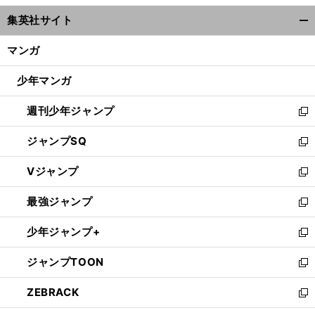
ウ
集英社サイト
ィ
開
ン
く/
マンガ
ド
閉
ウ
じ
少年マンガ
で
る
開
週刊少年ジャンプ
く
新
し
ジャンプSQ
い
新
ウ
し
Vジャンプ
ィ
い
新
ン
ウ
し
最強ジャンプ
ド
ィ
い
新
ウ
ン
ウ
し
少年ジャンプ+
で
ド
ィ
い
新
開
ウ
ン
ウ
し
ジャンプTOON
く
で
ド
ィ
い
新
開
ウ
ン
ウ
し
ZEBRACK
く
で
ド
ィ
い
新
開
ウ
ン
ウ
し