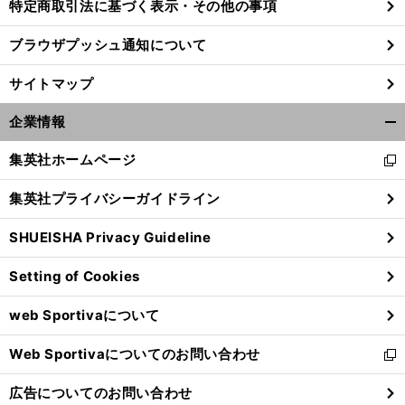
特定商取引法に基づく表示・その他の事項
ブラウザプッシュ通知について
サイトマップ
企業情報
開
く/
集英社ホームページ
新
閉
し
じ
集英社プライバシーガイドライン
い
る
ウ
SHUEISHA Privacy Guideline
ィ
ン
Setting of Cookies
ド
ウ
web Sportivaについて
で
開
Web Sportivaについてのお問い合わせ
く
新
し
広告についてのお問い合わせ
い