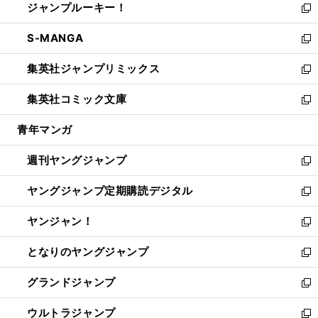
ジャンプルーキー！
く
で
ド
ィ
い
新
開
ウ
ン
ウ
し
S-MANGA
く
で
ド
ィ
い
新
開
ウ
ン
ウ
し
集英社ジャンプリミックス
く
で
ド
ィ
い
新
開
ウ
ン
ウ
し
集英社コミック文庫
く
で
ド
ィ
い
新
開
ウ
ン
ウ
し
青年マンガ
く
で
ド
ィ
い
開
ウ
ン
ウ
週刊ヤングジャンプ
く
で
ド
ィ
新
開
ウ
ン
し
ヤングジャンプ定期購読デジタル
く
で
ド
い
新
開
ウ
ウ
し
ヤンジャン！
く
で
ィ
い
新
開
ン
ウ
し
となりのヤングジャンプ
く
ド
ィ
い
新
ウ
ン
ウ
し
グランドジャンプ
で
ド
ィ
い
新
開
ウ
ン
ウ
し
ウルトラジャンプ
く
で
ド
ィ
い
新