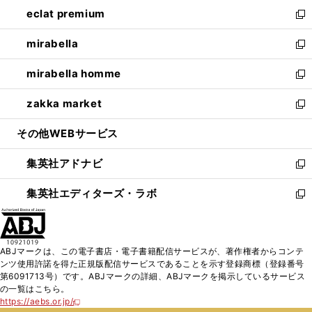
ン
ウ
し
eclat premium
く
で
ド
ィ
い
新
開
ウ
ン
ウ
し
mirabella
く
で
ド
ィ
い
新
開
ウ
ン
ウ
し
mirabella homme
く
で
ド
ィ
い
新
開
ウ
ン
ウ
し
zakka market
く
で
ド
ィ
い
新
開
ウ
ン
ウ
し
その他WEBサービス
く
で
ド
ィ
い
開
ウ
ン
ウ
集英社アドナビ
く
で
ド
ィ
新
開
ウ
ン
し
集英社エディターズ・ラボ
く
で
ド
い
新
開
ウ
ウ
し
く
で
ィ
い
開
ン
ウ
ABJマークは、この電子書店・電子書籍配信サービスが、著作権者からコンテ
く
ド
ィ
ンツ使用許諾を得た正規版配信サービスであることを示す登録商標（登録番号
ウ
ン
第6091713号）です。ABJマークの詳細、ABJマークを掲示しているサービス
で
ド
の一覧はこちら。
開
ウ
https://aebs.or.jp/
新