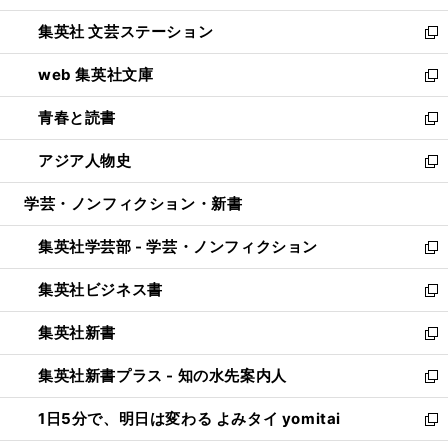
開
ウ
し
集英社 文芸ステーション
く
ィ
い
新
ン
ウ
し
web 集英社文庫
ド
ィ
い
新
ウ
ン
ウ
し
青春と読書
で
ド
ィ
い
新
開
ウ
ン
ウ
し
アジア人物史
く
で
ド
ィ
い
新
開
ウ
ン
ウ
し
学芸・ノンフィクション・新書
く
で
ド
ィ
い
開
ウ
ン
ウ
集英社学芸部 - 学芸・ノンフィクション
く
で
ド
ィ
新
開
ウ
ン
し
集英社ビジネス書
く
で
ド
い
新
開
ウ
ウ
し
集英社新書
く
で
ィ
い
新
開
ン
ウ
し
集英社新書プラス - 知の水先案内人
く
ド
ィ
い
新
ウ
ン
ウ
し
1日5分で、明日は変わる よみタイ yomitai
で
ド
ィ
い
新
開
ウ
ン
ウ
し