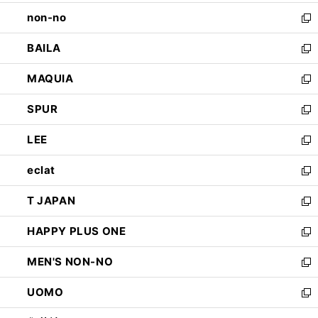
開
ウ
し
non-no
く
で
い
新
開
ウ
し
BAILA
く
ィ
い
新
ン
ウ
し
MAQUIA
ド
ィ
い
新
ウ
ン
ウ
し
SPUR
で
ド
ィ
い
新
開
ウ
ン
ウ
し
LEE
く
で
ド
ィ
い
新
開
ウ
ン
ウ
し
eclat
く
で
ド
ィ
い
新
開
ウ
ン
ウ
し
T JAPAN
く
で
ド
ィ
い
新
開
ウ
ン
ウ
し
HAPPY PLUS ONE
く
で
ド
ィ
い
新
開
ウ
ン
ウ
し
MEN'S NON-NO
く
で
ド
ィ
い
新
開
ウ
ン
ウ
し
UOMO
く
で
ド
ィ
い
新
開
ウ
ン
ウ
し