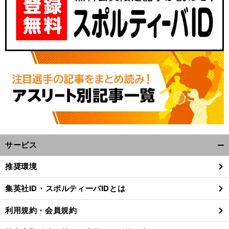
サービス
開
く/
推奨環境
閉
じ
集英社ID・スポルティーバIDとは
る
利用規約・会員規約