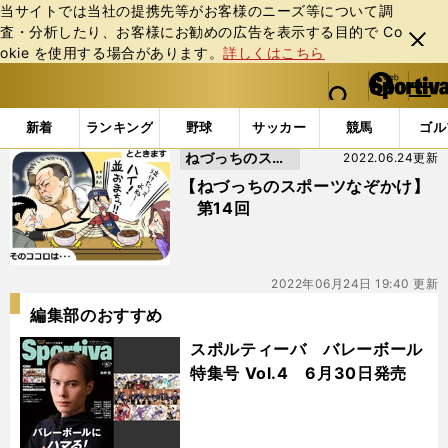
当サイトでは当社の提携先等がお客様のニーズ等について調
査・分析したり、お客様にお勧めの広告を表⽰する⽬的で Co
閉じ
okie を使⽤する場合があります。
詳しくはこちら
る
マイペ
web Sportiva (webスポルティーバ)
検索
メニュ
we
ー
「#THEMATCH2022」の最新ニュース・ 情報
b
ジ
新着
ランキング
野球
サッカー
競馬
ゴル
ス
ねづっちのスポ
2022.06.24更新
ポ
ル
ーツなぞかけ
【ねづっちのスポーツなぞかけ】
テ
第14回
ィ
ー
バ
2022年06月24日 19:40 更新
編集部のおすすめ
スポルティーバ バレーボール
特集号 Vol.4 6月30日発売