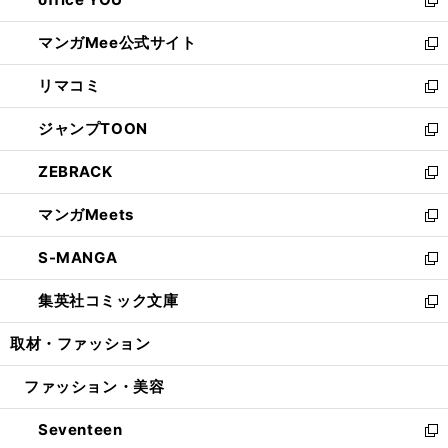
で
ィ
い
新
開
ン
ウ
し
マンガMee公式サイト
く
ド
ィ
い
新
ウ
ン
ウ
し
リマコミ
で
ド
ィ
い
新
開
ウ
ン
ウ
し
ジャンプTOON
く
で
ド
ィ
い
新
開
ウ
ン
ウ
し
ZEBRACK
く
で
ド
ィ
い
新
開
ウ
ン
ウ
し
マンガMeets
く
で
ド
ィ
い
新
開
ウ
ン
ウ
し
S-MANGA
く
で
ド
ィ
い
新
開
ウ
ン
ウ
し
集英社コミック文庫
く
で
ド
ィ
い
新
開
ウ
ン
ウ
し
取材・ファッション
く
で
ド
ィ
い
開
ウ
ン
ウ
ファッション・美容
く
で
ド
ィ
開
ウ
ン
Seventeen
く
で
ド
新