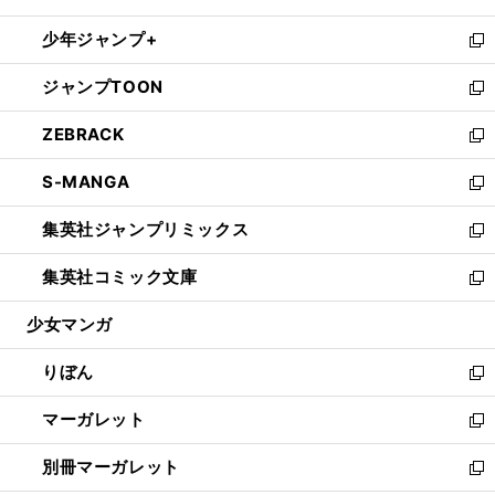
開
ウ
ン
ウ
し
少年ジャンプ+
く
で
ド
ィ
い
新
開
ウ
ン
ウ
し
ジャンプTOON
く
で
ド
ィ
い
新
開
ウ
ン
ウ
し
ZEBRACK
く
で
ド
ィ
い
新
開
ウ
ン
ウ
し
S-MANGA
く
で
ド
ィ
い
新
開
ウ
ン
ウ
し
集英社ジャンプリミックス
く
で
ド
ィ
い
新
開
ウ
ン
ウ
し
集英社コミック文庫
く
で
ド
ィ
い
新
開
ウ
ン
ウ
し
少女マンガ
く
で
ド
ィ
い
開
ウ
ン
ウ
りぼん
く
で
ド
ィ
新
開
ウ
ン
し
マーガレット
く
で
ド
い
新
開
ウ
ウ
し
別冊マーガレット
く
で
ィ
い
新
開
ン
ウ