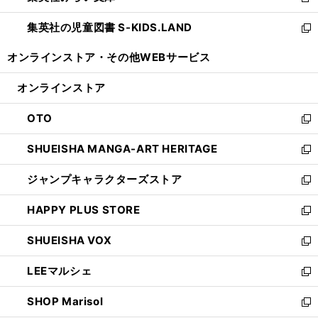
新
開
ウ
ン
し
集英社の児童図書 S-KIDS.LAND
く
で
ド
い
新
開
ウ
ウ
し
オンラインストア・
その他WEBサービス
く
で
ィ
い
開
ン
ウ
オンラインストア
く
ド
ィ
ウ
ン
OTO
で
ド
新
開
ウ
し
SHUEISHA MANGA-ART HERITAGE
く
で
い
新
開
ウ
し
ジャンプキャラクターズストア
く
ィ
い
新
ン
ウ
し
HAPPY PLUS STORE
ド
ィ
い
新
ウ
ン
ウ
し
SHUEISHA VOX
で
ド
ィ
い
新
開
ウ
ン
ウ
し
LEEマルシェ
く
で
ド
ィ
い
新
開
ウ
ン
ウ
し
SHOP Marisol
く
で
ド
ィ
い
新
開
ウ