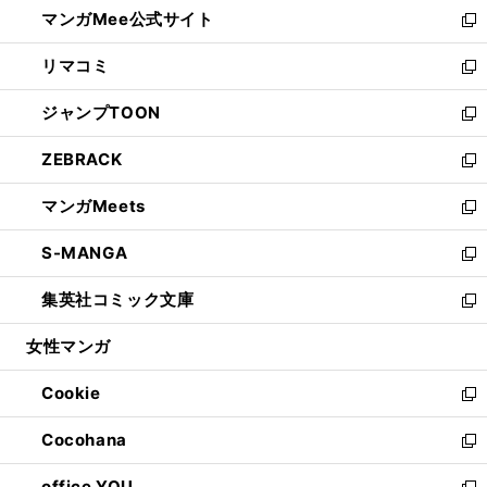
し
マンガMee公式サイト
く
ド
ィ
い
新
ウ
ン
ウ
し
リマコミ
で
ド
ィ
い
新
開
ウ
ン
ウ
し
ジャンプTOON
く
で
ド
ィ
い
新
開
ウ
ン
ウ
し
ZEBRACK
く
で
ド
ィ
い
新
開
ウ
ン
ウ
し
マンガMeets
く
で
ド
ィ
い
新
開
ウ
ン
ウ
し
S-MANGA
く
で
ド
ィ
い
新
開
ウ
ン
ウ
し
集英社コミック文庫
く
で
ド
ィ
い
新
開
ウ
ン
ウ
し
女性マンガ
く
で
ド
ィ
い
開
ウ
ン
ウ
Cookie
く
で
ド
ィ
新
開
ウ
ン
し
Cocohana
く
で
ド
い
新
開
ウ
ウ
し
office YOU
く