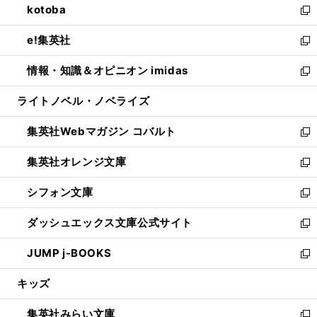
kotoba
く
で
ド
ィ
い
新
開
ウ
ン
ウ
し
e!集英社
く
で
ド
ィ
い
新
開
ウ
ン
ウ
し
情報・知識＆オピニオン imidas
く
で
ド
ィ
い
新
開
ウ
ン
ウ
し
ライトノベル・ノベライズ
く
で
ド
ィ
い
開
ウ
ン
ウ
集英社Webマガジン コバルト
く
で
ド
ィ
新
開
ウ
ン
し
集英社オレンジ文庫
く
で
ド
い
新
開
ウ
ウ
し
シフォン文庫
く
で
ィ
い
新
開
ン
ウ
し
ダッシュエックス文庫公式サイト
く
ド
ィ
い
新
ウ
ン
ウ
し
JUMP j-BOOKS
で
ド
ィ
い
新
開
ウ
ン
ウ
し
キッズ
く
で
ド
ィ
い
開
ウ
ン
ウ
集英社みらい文庫
く
で
ド
ィ