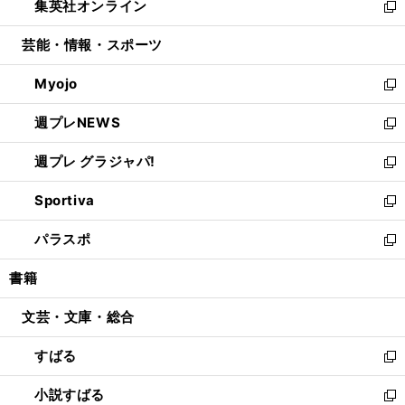
集英社オンライン
く
で
ド
ィ
い
新
開
ウ
ン
ウ
し
芸能・情報・スポーツ
く
で
ド
ィ
い
開
ウ
ン
ウ
Myojo
く
で
ド
ィ
新
開
ウ
ン
し
週プレNEWS
く
で
ド
い
新
開
ウ
ウ
し
週プレ グラジャパ!
く
で
ィ
い
新
開
ン
ウ
し
Sportiva
く
ド
ィ
い
新
ウ
ン
ウ
し
パラスポ
で
ド
ィ
い
新
開
ウ
ン
ウ
し
書籍
く
で
ド
ィ
い
開
ウ
ン
ウ
文芸・文庫・総合
く
で
ド
ィ
開
ウ
ン
すばる
く
で
ド
新
開
ウ
し
小説すばる
く
で
い
新