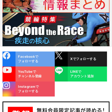
cebo
X
Facebookで
Xでフォローする
ok
フォローする
uTube
LINE
YouTubeで
LINEで
チャンネル登録
アカウント追加
stagra
Instagramで
m
フォローする