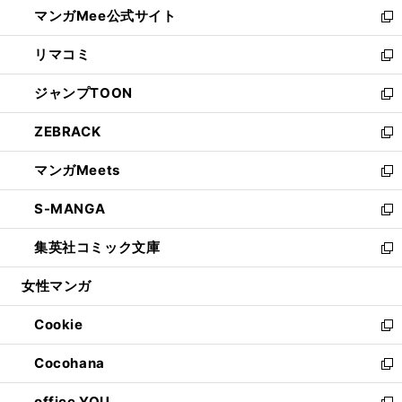
し
マンガMee公式サイト
く
ド
ィ
い
新
ウ
ン
ウ
し
リマコミ
で
ド
ィ
い
新
開
ウ
ン
ウ
し
ジャンプTOON
く
で
ド
ィ
い
新
開
ウ
ン
ウ
し
ZEBRACK
く
で
ド
ィ
い
新
開
ウ
ン
ウ
し
マンガMeets
く
で
ド
ィ
い
新
開
ウ
ン
ウ
し
S-MANGA
く
で
ド
ィ
い
新
開
ウ
ン
ウ
し
集英社コミック文庫
く
で
ド
ィ
い
新
開
ウ
ン
ウ
し
女性マンガ
く
で
ド
ィ
い
開
ウ
ン
ウ
Cookie
く
で
ド
ィ
新
開
ウ
ン
し
Cocohana
く
で
ド
い
新
開
ウ
ウ
し
office YOU
く