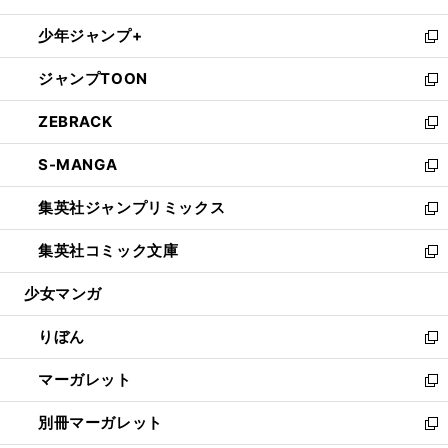
開
ウ
ン
ウ
し
少年ジャンプ+
く
で
ド
ィ
い
新
開
ウ
ン
ウ
し
ジャンプTOON
く
で
ド
ィ
い
新
開
ウ
ン
ウ
し
ZEBRACK
く
で
ド
ィ
い
新
開
ウ
ン
ウ
し
S-MANGA
く
で
ド
ィ
い
新
開
ウ
ン
ウ
し
集英社ジャンプリミックス
く
で
ド
ィ
い
新
開
ウ
ン
ウ
し
集英社コミック文庫
く
で
ド
ィ
い
新
開
ウ
ン
ウ
し
少女マンガ
く
で
ド
ィ
い
開
ウ
ン
ウ
りぼん
く
で
ド
ィ
新
開
ウ
ン
し
マーガレット
く
で
ド
い
新
開
ウ
ウ
し
別冊マーガレット
く
で
ィ
い
新
開
ン
ウ