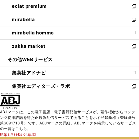
ン
ウ
し
eclat premium
く
で
ド
ィ
い
新
開
ウ
ン
ウ
し
mirabella
く
で
ド
ィ
い
新
開
ウ
ン
ウ
し
mirabella homme
く
で
ド
ィ
い
新
開
ウ
ン
ウ
し
zakka market
く
で
ド
ィ
い
新
開
ウ
ン
ウ
し
その他WEBサービス
く
で
ド
ィ
い
開
ウ
ン
ウ
集英社アドナビ
く
で
ド
ィ
新
開
ウ
ン
し
集英社エディターズ・ラボ
く
で
ド
い
新
開
ウ
ウ
し
く
で
ィ
い
開
ン
ウ
ABJマークは、この電子書店・電子書籍配信サービスが、著作権者からコンテ
く
ド
ィ
ンツ使用許諾を得た正規版配信サービスであることを示す登録商標（登録番号
ウ
ン
第6091713号）です。ABJマークの詳細、ABJマークを掲示しているサービス
で
ド
の一覧はこちら。
開
ウ
https://aebs.or.jp/
新