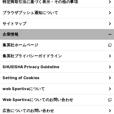
特定商取引法に基づく表示・その他の事項
ブラウザプッシュ通知について
サイトマップ
企業情報
開
く/
集英社ホームページ
新
閉
し
じ
集英社プライバシーガイドライン
い
る
ウ
SHUEISHA Privacy Guideline
ィ
ン
Setting of Cookies
ド
ウ
web Sportivaについて
で
開
Web Sportivaについてのお問い合わせ
く
新
し
広告についてのお問い合わせ
い