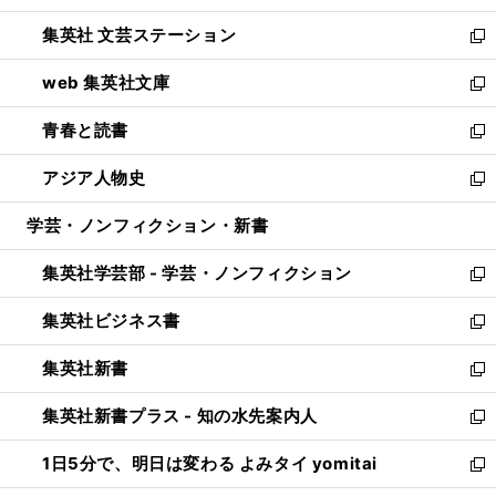
開
ウ
し
集英社 文芸ステーション
く
ィ
い
新
ン
ウ
し
web 集英社文庫
ド
ィ
い
新
ウ
ン
ウ
し
青春と読書
で
ド
ィ
い
新
開
ウ
ン
ウ
し
アジア人物史
く
で
ド
ィ
い
新
開
ウ
ン
ウ
し
学芸・ノンフィクション・新書
く
で
ド
ィ
い
開
ウ
ン
ウ
集英社学芸部 - 学芸・ノンフィクション
く
で
ド
ィ
新
開
ウ
ン
し
集英社ビジネス書
く
で
ド
い
新
開
ウ
ウ
し
集英社新書
く
で
ィ
い
新
開
ン
ウ
し
集英社新書プラス - 知の水先案内人
く
ド
ィ
い
新
ウ
ン
ウ
し
1日5分で、明日は変わる よみタイ yomitai
で
ド
ィ
い
新
開
ウ
ン
ウ
し