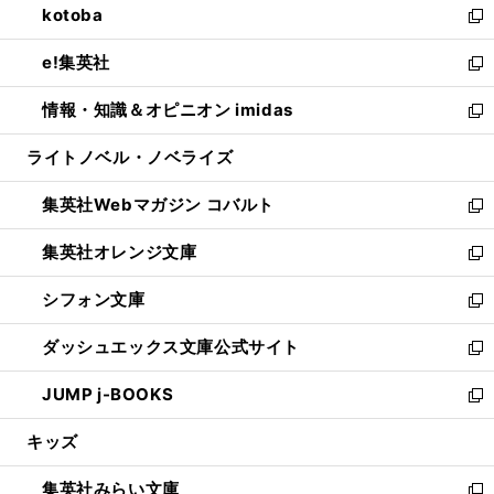
kotoba
く
で
ド
ィ
い
新
開
ウ
ン
ウ
し
e!集英社
く
で
ド
ィ
い
新
開
ウ
ン
ウ
し
情報・知識＆オピニオン imidas
く
で
ド
ィ
い
新
開
ウ
ン
ウ
し
ライトノベル・ノベライズ
く
で
ド
ィ
い
開
ウ
ン
ウ
集英社Webマガジン コバルト
く
で
ド
ィ
新
開
ウ
ン
し
集英社オレンジ文庫
く
で
ド
い
新
開
ウ
ウ
し
シフォン文庫
く
で
ィ
い
新
開
ン
ウ
し
ダッシュエックス文庫公式サイト
く
ド
ィ
い
新
ウ
ン
ウ
し
JUMP j-BOOKS
で
ド
ィ
い
新
開
ウ
ン
ウ
し
キッズ
く
で
ド
ィ
い
開
ウ
ン
ウ
集英社みらい文庫
く
で
ド
ィ