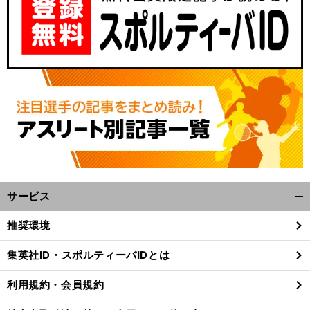
サービス
開
く/
推奨環境
閉
じ
集英社ID・スポルティーバIDとは
る
利用規約・会員規約