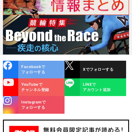
cebo
X
Facebookで
Xでフォローする
ok
フォローする
uTube
LINE
YouTubeで
LINEで
チャンネル登録
アカウント追加
stagra
Instagramで
m
フォローする