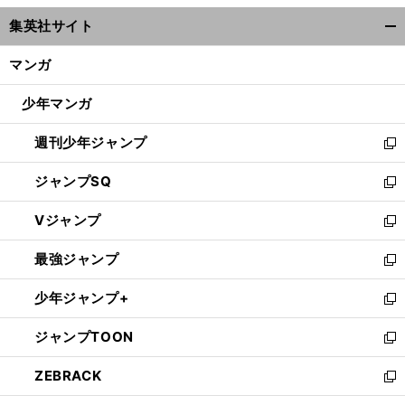
ウ
集英社サイト
ィ
開
ン
く/
マンガ
ド
閉
ウ
じ
少年マンガ
で
る
開
週刊少年ジャンプ
く
新
し
ジャンプSQ
い
新
ウ
し
Vジャンプ
ィ
い
新
ン
ウ
し
最強ジャンプ
ド
ィ
い
新
ウ
ン
ウ
し
少年ジャンプ+
で
ド
ィ
い
新
開
ウ
ン
ウ
し
ジャンプTOON
く
で
ド
ィ
い
新
開
ウ
ン
ウ
し
ZEBRACK
く
で
ド
ィ
い
新
開
ウ
ン
ウ
し