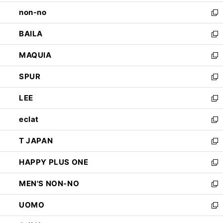
開
ウ
し
non-no
く
で
い
新
開
ウ
し
BAILA
く
ィ
い
新
ン
ウ
し
MAQUIA
ド
ィ
い
新
ウ
ン
ウ
し
SPUR
で
ド
ィ
い
新
開
ウ
ン
ウ
し
LEE
く
で
ド
ィ
い
新
開
ウ
ン
ウ
し
eclat
く
で
ド
ィ
い
新
開
ウ
ン
ウ
し
T JAPAN
く
で
ド
ィ
い
新
開
ウ
ン
ウ
し
HAPPY PLUS ONE
く
で
ド
ィ
い
新
開
ウ
ン
ウ
し
MEN'S NON-NO
く
で
ド
ィ
い
新
開
ウ
ン
ウ
し
UOMO
く
で
ド
ィ
い
新
開
ウ
ン
ウ
し