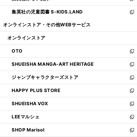
新
開
ウ
ン
し
集英社の児童図書 S-KIDS.LAND
く
で
ド
い
新
開
ウ
ウ
し
オンラインストア・
その他WEBサービス
く
で
ィ
い
開
ン
ウ
オンラインストア
く
ド
ィ
ウ
ン
OTO
で
ド
新
開
ウ
し
SHUEISHA MANGA-ART HERITAGE
く
で
い
新
開
ウ
し
ジャンプキャラクターズストア
く
ィ
い
新
ン
ウ
し
HAPPY PLUS STORE
ド
ィ
い
新
ウ
ン
ウ
し
SHUEISHA VOX
で
ド
ィ
い
新
開
ウ
ン
ウ
し
LEEマルシェ
く
で
ド
ィ
い
新
開
ウ
ン
ウ
し
SHOP Marisol
く
で
ド
ィ
い
新
開
ウ