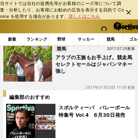
当サイトでは当社の提携先等がお客様のニーズ等について調
査・分析したり、お客様にお勧めの広告を表⽰する⽬的で Co
閉じ
okie を使⽤する場合があります。
詳しくはこちら
る
マイペ
web Sportiva (webスポルティーバ)
検索
メニュ
we
ー
「#September」の最新ニュース・ 情報
b
ジ
新着
ランキング
野球
サッカー
競馬
ゴル
ス
競馬
2017.07.25更新
ポ
ル
アラブの王族もお手上げ。競走馬
テ
セレクトセールはジャパンマネー
ィ
強し
ー
バ
2017年07月25日 11:18 更新
編集部のおすすめ
スポルティーバ バレーボール
特集号 Vol.4 6月30日発売