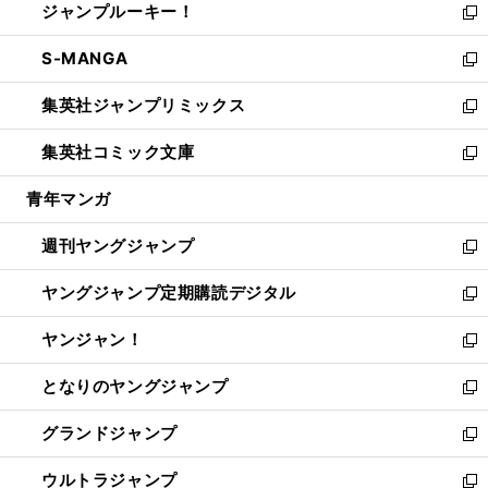
ジャンプルーキー！
く
で
ド
ィ
い
新
開
ウ
ン
ウ
し
S-MANGA
く
で
ド
ィ
い
新
開
ウ
ン
ウ
し
集英社ジャンプリミックス
く
で
ド
ィ
い
新
開
ウ
ン
ウ
し
集英社コミック文庫
く
で
ド
ィ
い
新
開
ウ
ン
ウ
し
青年マンガ
く
で
ド
ィ
い
開
ウ
ン
ウ
週刊ヤングジャンプ
く
で
ド
ィ
新
開
ウ
ン
し
ヤングジャンプ定期購読デジタル
く
で
ド
い
新
開
ウ
ウ
し
ヤンジャン！
く
で
ィ
い
新
開
ン
ウ
し
となりのヤングジャンプ
く
ド
ィ
い
新
ウ
ン
ウ
し
グランドジャンプ
で
ド
ィ
い
新
開
ウ
ン
ウ
し
ウルトラジャンプ
く
で
ド
ィ
い
新