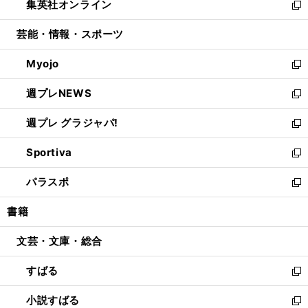
集英社オンライン
く
で
ド
ィ
い
新
開
ウ
ン
ウ
し
芸能・情報・スポーツ
く
で
ド
ィ
い
開
ウ
ン
ウ
Myojo
く
で
ド
ィ
新
開
ウ
ン
し
週プレNEWS
く
で
ド
い
新
開
ウ
ウ
し
週プレ グラジャパ!
く
で
ィ
い
新
開
ン
ウ
し
Sportiva
く
ド
ィ
い
新
ウ
ン
ウ
し
パラスポ
で
ド
ィ
い
新
開
ウ
ン
ウ
し
書籍
く
で
ド
ィ
い
開
ウ
ン
ウ
文芸・文庫・総合
く
で
ド
ィ
開
ウ
ン
すばる
く
で
ド
新
開
ウ
し
小説すばる
く
で
い
新