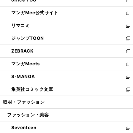
で
ィ
い
新
開
ン
ウ
し
マンガMee公式サイト
く
ド
ィ
い
新
ウ
ン
ウ
し
リマコミ
で
ド
ィ
い
新
開
ウ
ン
ウ
し
ジャンプTOON
く
で
ド
ィ
い
新
開
ウ
ン
ウ
し
ZEBRACK
く
で
ド
ィ
い
新
開
ウ
ン
ウ
し
マンガMeets
く
で
ド
ィ
い
新
開
ウ
ン
ウ
し
S-MANGA
く
で
ド
ィ
い
新
開
ウ
ン
ウ
し
集英社コミック文庫
く
で
ド
ィ
い
新
開
ウ
ン
ウ
し
取材・ファッション
く
で
ド
ィ
い
開
ウ
ン
ウ
ファッション・美容
く
で
ド
ィ
開
ウ
ン
Seventeen
く
で
ド
新