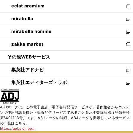
ン
ウ
し
eclat premium
く
で
ド
ィ
い
新
開
ウ
ン
ウ
し
mirabella
く
で
ド
ィ
い
新
開
ウ
ン
ウ
し
mirabella homme
く
で
ド
ィ
い
新
開
ウ
ン
ウ
し
zakka market
く
で
ド
ィ
い
新
開
ウ
ン
ウ
し
その他WEBサービス
く
で
ド
ィ
い
開
ウ
ン
ウ
集英社アドナビ
く
で
ド
ィ
新
開
ウ
ン
し
集英社エディターズ・ラボ
く
で
ド
い
新
開
ウ
ウ
し
く
で
ィ
い
開
ン
ウ
ABJマークは、この電子書店・電子書籍配信サービスが、著作権者からコンテ
く
ド
ィ
ンツ使用許諾を得た正規版配信サービスであることを示す登録商標（登録番号
ウ
ン
第6091713号）です。ABJマークの詳細、ABJマークを掲示しているサービス
で
ド
の一覧はこちら。
開
ウ
https://aebs.or.jp/
新