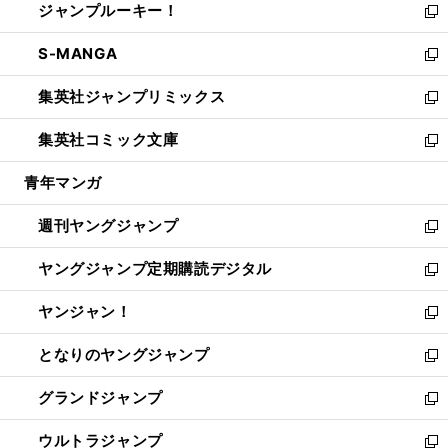
ジャンプルーキー！
く
で
ド
ィ
い
新
開
ウ
ン
ウ
し
S-MANGA
く
で
ド
ィ
い
新
開
ウ
ン
ウ
し
集英社ジャンプリミックス
く
で
ド
ィ
い
新
開
ウ
ン
ウ
し
集英社コミック文庫
く
で
ド
ィ
い
新
開
ウ
ン
ウ
し
青年マンガ
く
で
ド
ィ
い
開
ウ
ン
ウ
週刊ヤングジャンプ
く
で
ド
ィ
新
開
ウ
ン
し
ヤングジャンプ定期購読デジタル
く
で
ド
い
新
開
ウ
ウ
し
ヤンジャン！
く
で
ィ
い
新
開
ン
ウ
し
となりのヤングジャンプ
く
ド
ィ
い
新
ウ
ン
ウ
し
グランドジャンプ
で
ド
ィ
い
新
開
ウ
ン
ウ
し
ウルトラジャンプ
く
で
ド
ィ
い
新