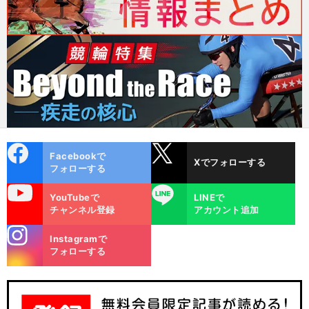
cebo
X
Facebookで
Xでフォローする
ok
フォローする
uTube
LINE
YouTubeで
LINEで
チャンネル登録
アカウント追加
stagra
Instagramで
m
フォローする