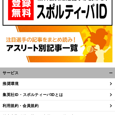
サービス
開
く/
推奨環境
閉
じ
集英社ID・スポルティーバIDとは
る
利用規約・会員規約