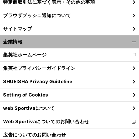
特定商取引法に基づく表示・その他の事項
ブラウザプッシュ通知について
サイトマップ
企業情報
開
く/
集英社ホームページ
新
閉
し
じ
集英社プライバシーガイドライン
い
る
ウ
SHUEISHA Privacy Guideline
ィ
ン
Setting of Cookies
ド
ウ
web Sportivaについて
で
開
Web Sportivaについてのお問い合わせ
く
新
し
広告についてのお問い合わせ
い