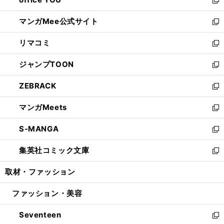
で
ィ
い
新
開
ン
ウ
し
マンガMee公式サイト
く
ド
ィ
い
新
ウ
ン
ウ
し
リマコミ
で
ド
ィ
い
新
開
ウ
ン
ウ
し
ジャンプTOON
く
で
ド
ィ
い
新
開
ウ
ン
ウ
し
ZEBRACK
く
で
ド
ィ
い
新
開
ウ
ン
ウ
し
マンガMeets
く
で
ド
ィ
い
新
開
ウ
ン
ウ
し
S-MANGA
く
で
ド
ィ
い
新
開
ウ
ン
ウ
し
集英社コミック文庫
く
で
ド
ィ
い
新
開
ウ
ン
ウ
し
取材・ファッション
く
で
ド
ィ
い
開
ウ
ン
ウ
ファッション・美容
く
で
ド
ィ
開
ウ
ン
Seventeen
く
で
ド
新