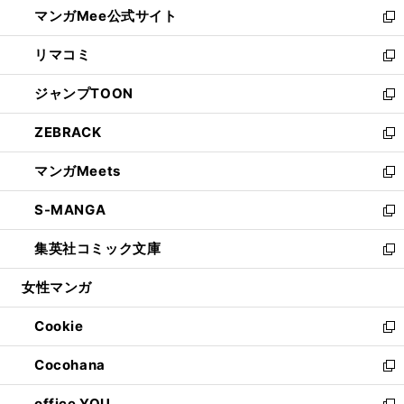
し
マンガMee公式サイト
く
ド
ィ
い
新
ウ
ン
ウ
し
リマコミ
で
ド
ィ
い
新
開
ウ
ン
ウ
し
ジャンプTOON
く
で
ド
ィ
い
新
開
ウ
ン
ウ
し
ZEBRACK
く
で
ド
ィ
い
新
開
ウ
ン
ウ
し
マンガMeets
く
で
ド
ィ
い
新
開
ウ
ン
ウ
し
S-MANGA
く
で
ド
ィ
い
新
開
ウ
ン
ウ
し
集英社コミック文庫
く
で
ド
ィ
い
新
開
ウ
ン
ウ
し
女性マンガ
く
で
ド
ィ
い
開
ウ
ン
ウ
Cookie
く
で
ド
ィ
新
開
ウ
ン
し
Cocohana
く
で
ド
い
新
開
ウ
ウ
し
office YOU
く