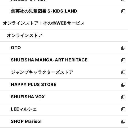
新
開
ウ
ン
し
集英社の児童図書 S-KIDS.LAND
く
で
ド
い
新
開
ウ
ウ
し
オンラインストア・
その他WEBサービス
く
で
ィ
い
開
ン
ウ
オンラインストア
く
ド
ィ
ウ
ン
OTO
で
ド
新
開
ウ
し
SHUEISHA MANGA-ART HERITAGE
く
で
い
新
開
ウ
し
ジャンプキャラクターズストア
く
ィ
い
新
ン
ウ
し
HAPPY PLUS STORE
ド
ィ
い
新
ウ
ン
ウ
し
SHUEISHA VOX
で
ド
ィ
い
新
開
ウ
ン
ウ
し
LEEマルシェ
く
で
ド
ィ
い
新
開
ウ
ン
ウ
し
SHOP Marisol
く
で
ド
ィ
い
新
開
ウ