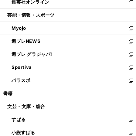
集英社オンライン
く
で
ド
ィ
い
新
開
ウ
ン
ウ
し
芸能・情報・スポーツ
く
で
ド
ィ
い
開
ウ
ン
ウ
Myojo
く
で
ド
ィ
新
開
ウ
ン
し
週プレNEWS
く
で
ド
い
新
開
ウ
ウ
し
週プレ グラジャパ!
く
で
ィ
い
新
開
ン
ウ
し
Sportiva
く
ド
ィ
い
新
ウ
ン
ウ
し
パラスポ
で
ド
ィ
い
新
開
ウ
ン
ウ
し
書籍
く
で
ド
ィ
い
開
ウ
ン
ウ
文芸・文庫・総合
く
で
ド
ィ
開
ウ
ン
すばる
く
で
ド
新
開
ウ
し
小説すばる
く
で
い
新