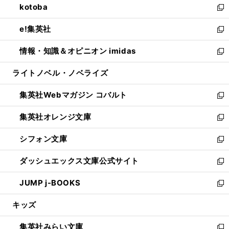
kotoba
く
で
ド
ィ
い
新
開
ウ
ン
ウ
し
e!集英社
く
で
ド
ィ
い
新
開
ウ
ン
ウ
し
情報・知識＆オピニオン imidas
く
で
ド
ィ
い
新
開
ウ
ン
ウ
し
ライトノベル・ノベライズ
く
で
ド
ィ
い
開
ウ
ン
ウ
集英社Webマガジン コバルト
く
で
ド
ィ
新
開
ウ
ン
し
集英社オレンジ文庫
く
で
ド
い
新
開
ウ
ウ
し
シフォン文庫
く
で
ィ
い
新
開
ン
ウ
し
ダッシュエックス文庫公式サイト
く
ド
ィ
い
新
ウ
ン
ウ
し
JUMP j-BOOKS
で
ド
ィ
い
新
開
ウ
ン
ウ
し
キッズ
く
で
ド
ィ
い
開
ウ
ン
ウ
集英社みらい文庫
く
で
ド
ィ