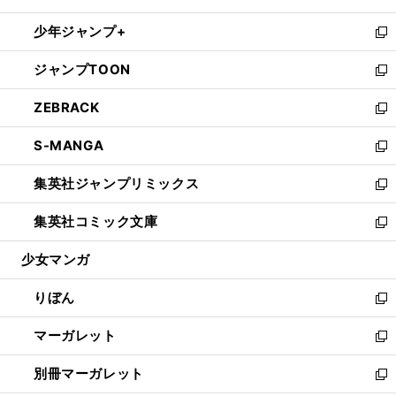
開
ウ
ン
ウ
し
少年ジャンプ+
く
で
ド
ィ
い
新
開
ウ
ン
ウ
し
ジャンプTOON
く
で
ド
ィ
い
新
開
ウ
ン
ウ
し
ZEBRACK
く
で
ド
ィ
い
新
開
ウ
ン
ウ
し
S-MANGA
く
で
ド
ィ
い
新
開
ウ
ン
ウ
し
集英社ジャンプリミックス
く
で
ド
ィ
い
新
開
ウ
ン
ウ
し
集英社コミック文庫
く
で
ド
ィ
い
新
開
ウ
ン
ウ
し
少女マンガ
く
で
ド
ィ
い
開
ウ
ン
ウ
りぼん
く
で
ド
ィ
新
開
ウ
ン
し
マーガレット
く
で
ド
い
新
開
ウ
ウ
し
別冊マーガレット
く
で
ィ
い
新
開
ン
ウ