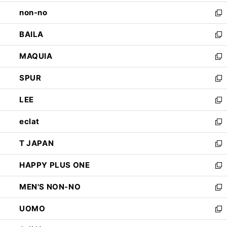
開
ウ
し
non-no
く
で
い
新
開
ウ
し
BAILA
く
ィ
い
新
ン
ウ
し
MAQUIA
ド
ィ
い
新
ウ
ン
ウ
し
SPUR
で
ド
ィ
い
新
開
ウ
ン
ウ
し
LEE
く
で
ド
ィ
い
新
開
ウ
ン
ウ
し
eclat
く
で
ド
ィ
い
新
開
ウ
ン
ウ
し
T JAPAN
く
で
ド
ィ
い
新
開
ウ
ン
ウ
し
HAPPY PLUS ONE
く
で
ド
ィ
い
新
開
ウ
ン
ウ
し
MEN'S NON-NO
く
で
ド
ィ
い
新
開
ウ
ン
ウ
し
UOMO
く
で
ド
ィ
い
新
開
ウ
ン
ウ
し