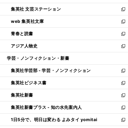
開
ウ
し
集英社 文芸ステーション
く
ィ
い
新
ン
ウ
し
web 集英社文庫
ド
ィ
い
新
ウ
ン
ウ
し
青春と読書
で
ド
ィ
い
新
開
ウ
ン
ウ
し
アジア人物史
く
で
ド
ィ
い
新
開
ウ
ン
ウ
し
学芸・ノンフィクション・新書
く
で
ド
ィ
い
開
ウ
ン
ウ
集英社学芸部 - 学芸・ノンフィクション
く
で
ド
ィ
新
開
ウ
ン
し
集英社ビジネス書
く
で
ド
い
新
開
ウ
ウ
し
集英社新書
く
で
ィ
い
新
開
ン
ウ
し
集英社新書プラス - 知の水先案内人
く
ド
ィ
い
新
ウ
ン
ウ
し
1日5分で、明日は変わる よみタイ yomitai
で
ド
ィ
い
新
開
ウ
ン
ウ
し