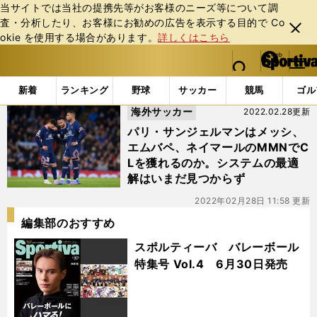
当サイトでは当社の提携先等がお客様のニーズ等について調
査・分析したり、お客様にお勧めの広告を表⽰する⽬的で Co
閉じ
okie を使⽤する場合があります。
詳しくはこちら
る
マイペ
web Sportiva (webスポルティーバ)
検索
メニュ
we
ー
「#MMN」の最新ニュース・ 情報
b
ジ
新着
ランキング
野球
サッカー
競馬
ゴル
ス
海外サッカー
2022.02.28更新
ポ
ル
パリ・サンジェルマンはメッシ、
テ
エムバペ、ネイマールのMMNでC
ィ
Lを獲れるのか。システムの最適
ー
解はいまだ見つからず
バ
2022年02月28日 11:58 更新
編集部のおすすめ
スポルティーバ バレーボール
特集号 Vol.4 6月30日発売