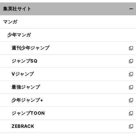
ウ
集英社サイト
ィ
開
ン
く/
マンガ
ド
閉
ウ
じ
少年マンガ
で
る
開
週刊少年ジャンプ
く
新
し
ジャンプSQ
い
新
ウ
し
Vジャンプ
ィ
い
新
ン
ウ
し
最強ジャンプ
ド
ィ
い
新
ウ
ン
ウ
し
少年ジャンプ+
で
ド
ィ
い
新
開
ウ
ン
ウ
し
ジャンプTOON
く
で
ド
ィ
い
新
開
ウ
ン
ウ
し
ZEBRACK
く
で
ド
ィ
い
新
開
ウ
ン
ウ
し